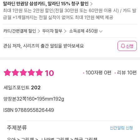
알라딘 만권당 삼성카드, 알라딘 15% 청구 할인
최대 1만원 또는 2만원 할인(전월 30만원 또는 60만원 이용 시) / 카드 발
급월 +1개월까지는 전월 실적이 없어도 최대 1만원 혜택 제공
카드/간편결제 할인
무이자 할부
소득공제 450원
관심 저자, 시리즈의 출간 알림을 받아보세요
신청
10
100자평 0편
리뷰 10편
세일즈포인트
202
양장본
32쪽
160*195mm
192g
ISBN 9788955826449
주제분류
신간알림 신청
유아
>
그림책
>
_나라별 그림책
>
한국 그림책