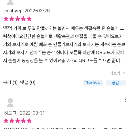
로 성장시켜줄 그림책이에요이렇게 같이 엄마와 교감하는 그림책으
책 앞부분과 책 속 곳곳에 있는 QR 코드를 찍으면 노래와 율동을 들
로 아이가 책에 흥미도 갖게 되고노래를 따라 손모양을 만들면 생활
eunhyej
2022-03-26
을 수 있는데요아이와 함께 율동을 따라 하면서 책장을 넘기면 책을
습관과 예절이 쑥쑥 자라는 그림책!튼튼한 우리 아이를 위한 소근육
더 재미있게 볼 수 있습니다 ​책 속에는 지켜야할 생활 습관이 소개되
발달은 덤이랍니다!
'주먹 가위 보 무얼 만들까?'는 놀면서 배우는 생활습관 편 손놀이 그
고 있어요 음식을 손으로 먹으면 안되고 포크로 찍어 먹어야 합니다
림책이에요간단한 손놀이로 생활습관과 예절을 배울 수 있어요보자
기본적인 내용이지만 , 책을 통해 한번 더 아이에게 말할 수 있는 기회
기와 보자기로 예쁜 배꼽 손 만들기보자기와 보자기는 세수하는 손보
가 생기고 아이도 바른 생활 습관에 대해 알게 됩니다 책을 재미있게
자기와 보자기 안아주는 손각 장마다 오른쪽 하단에 QR코드가 있어
보고 있는 울아이 !알록달록한 색감으로 가위바위보 노래와 함께 하
서 손놀이 동영상을 볼 수 있어요총 7개의 QR코드를 찍으면 준비 동
니 책을 보는 재미가 있어요 QR코드를 통해 노래도 듣고 율동도 볼
작부터 본문에 나온 동작들을 모두 볼 수 있어요주먹을 오므렸다 폈
수 있습니다 ​책 크기가 한손에 쏙 들어오는 작은 사이즈 인데요어린
더보기
다 반복하며 소근육 발달과 두뇌발달뿐만 아니라 노래까지 함께하니
아이들도 스스로 책장을 넘기면서 볼 수 있어요 ​아이와 함께 읽기 좋
공감 (
1
)
댓글 (0)
기분도 좋아지는 손놀이 그림책이에요또한 각 페이지마다 야옹이와
은 책 ![주먹가위보 무얼만들까?] 생활습관편 추천합니다 ~
멍멍이가 함께 손놀이해요캐릭터들이 너무 귀여워서 둥이들이 너무
좋아하네요동영상을 보며 노래 부르며 둥이들과 함께 손놀이 해봤어
메뉴
요'주먹 가위 보~ 주먹 가위 보~ 왼손은 주먹 오른손도 주먹나는 씩
캣도그
2022-03-31
씩이! 나는 씩씩이!근데 우리 아들은 꼭 벌 서는 거 같아요 ㅋㅋㅋ몇
번 반복해서 하다 보니, 둥이들이 노래를 계속 흥얼거리네요집콕하는