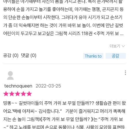
아이들은 아기때부터 자신의 몸을 가지고 논다. 특히 손가락까지 활
아이들과 부모님들에게 추천드려요^^​​​​- 출판사로부터 도서를 제공 받
용하여 손을 가지고 놀기를 좋아하는데, 아기때는 잼잼, 곤지곤지 등
아 주관적으로 작성한 후기입니다 -
의 단순한 손놀이부터 시작한다. 그러다가 유아 시기가 되고 손쓰기
가 좀 더 익숙해지면 하는 것이 가위 바위 보 놀이. 이번에 만난 길벗
어린이의 두고두고 보고싶은 그림책 시리즈 118권 <주먹 가위 보 무
얼 만들까? : 생활 습관>은 유아들이 재미있는 손놀이를 통해 올바른
더보기
생활 습관을 배울 수 있도록 도와준다. 특히 이 책은 표지와 본문에 Q
공감 (
0
)
댓글 (0)
R코드가 있어 스마트폰이나 태블릿으로 찍으면 작가의 목소리와 율
동이 담긴 영상을 볼 수 있도록 구성되어있다. 7개의 QR코드를 찍으
면 준비 동작부터 본문에 나온 동작들을 모두 볼 수 있다. 동화 구연가
메뉴
이자 손놀이 전문가로 현장에서 활발히 활동 중인 유애순 작가님이
technoqueen
2022-03-25
손동작을 친절하게 알려 주어서 부모도 아이도 쉽고 재미있게 따라할
수 있다. '얘들아, 우리 손놀이하자!'밝은 분위기에 맞춰 노래하는 기
띵똥~~ 길벗아이들의 주먹 가위 보 무얼 만들까?? 생활습관 편이 왔
분으로 읽고 놀이할 수 있는 책이다. '주먹 가위 보! 주먹 가위 보!'그림
어요.'택배 아저씨~ 감사합니다.“ 기분이 즐거워지고 머리가 똑똑해
만 봐도 저절로 노래처럼 불러진다.왼손은 보자기, 오른손도 보자
지는 손 놀이 그림책!《주먹 가위 보 무얼 만들까? 》는 “주먹 가위 보
기. 배꼽으로 가져가면 자연스럽게 배꼽손이 된다. QR코드가 있어서
~” 하고 노래를 부르며 손으로 동물이나 식물, 사물의 모양을 표현하