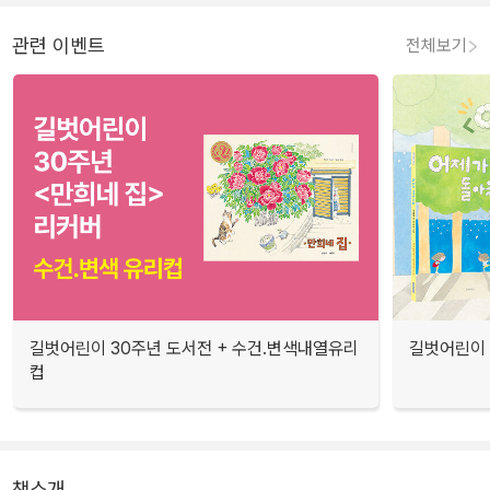
관련 이벤트
전체보기
길벗어린이 30주년 도서전 + 수건.변색내열유리
길벗어린이 
컵
책소개