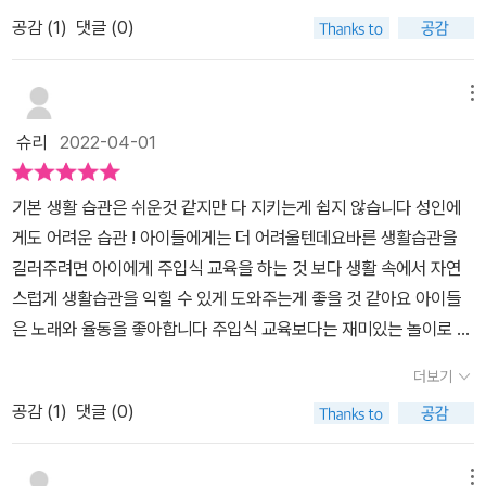
미리 책 속의 QR코드를 찍어서 동작을 미리 익혀보았답니다* ♪ 주
를 하다가 실수로 강아지집이네 했더니 고양이야!! 하면서 정정도 해
공감 (
1
)
댓글 (0)
먹 가위 보~ 주먹 가위 보~ 무얼 만들까? ♬ 계속 제가 흥얼거리게
주더라구요. 역시 귀여운 그림이라 아이도 놓치지 않고 세세히 보고
되더라구요 ㅎㅎ즐겁게 노래 부르며 함께 하는 손놀이로 집에서 할
있더라구요. 마지막은 두 손을 보자기로 펴서 엄마 사랑해~ 하며 서
수 있는 간단한 생활 습관과 예절들을 따라하며 자연스럽게 익혀보시
메뉴
로 안아주고 마무리 했답니다.주먹 가위 보를 이용하면 책에서 나온
길 추천드려요미리 주먹 가위 보를 아이와 같이 연습해보고노래를 부
것들 뿐만 아니라 다양한 생활 습관이나 행동들을 해 볼 수 있겠더라
슈리
2022-04-01
르면서 왼손을 가위~ 오른손을 보자기접시되었네! 포크되었네를 해
구요. 아이와 함께 여러번 읽어보면서 무엇을 만들 수 있을지 찾아보
보았어요이번엔 왼손은 주먹 오른손도 주먹이네요? 무얼만들까요?
는 것도 즐거울 거 같습니다. 책을 읽으면서도 즐겁게 노는 거 같은 <
기본 생활 습관은 쉬운것 같지만 다 지키는게 쉽지 않습니다 성인에
바로 나는 씩씩이!​보자기와 보자기로 배꼽 손을 만들어 예쁘게 인사
주먹 가위 보 무얼 만들까?> 추천입니다!![출판사로부터 도서 협찬을
게도 어려운 습관 ! 아이들에게는 더 어려울텐데요바른 생활습관을
하기, 보자기와 주먹을 만들어 똑똑 노크하기 등 생활 습관을 배울 수
받았고 본인의 주관적인 견해에 의하여 작성함]
길러주려면 아이에게 주입식 교육을 하는 것 보다 생활 속에서 자연
있어요!아이가 걷고 뛰며 활동 반경이 넓어지면서 엄마 아빠의 행동
스럽게 생활습관을 익힐 수 있게 도와주는게 좋을 것 같아요 아이들
을 보고 따라해보는 활동도 좋겠죠?이번엔 사랑스런 안아주는 손!한
은 노래와 율동을 좋아합니다 주입식 교육보다는 재미있는 놀이로 생
창 자라나는 아이들에게 “주먹 가위 보~” 노래와 율동을 따라하며 손
활습관을 익힌다면 아이들도 거부감 없이 받아들일 수 있을 것 같아
가락을 움직이고 손을 바꾸는 동작들은 소근육 발달에 도움을 주며,
더보기
요 노래와 율동을 하며 즐겁게 놀이할 수 있는 책 ![주먹가위보 무얼
재미있는 노래를 통해 자연스럽게 익히게 되는 예절과 생활습관은 아
공감 (
1
)
댓글 (0)
만들까?] 생활습관편 입니다 주먹 가위 보!주먹 가위 보!왼손은 가위
이들의 사회성을 기르는 데에도 보탬이 됩니다!재미있는 손놀이 그림
오른손은 보자기!​가위바위보 노래가 있습니다 오른손과 왼손이 가위
책 《주먹 가위 보 무얼 만들까? : 생활 습관》이 똑똑하고 씩씩한 아이
바위보를 합니다누가 이길까요?​재미있는 노래와 율동이 함께 합니다
메뉴