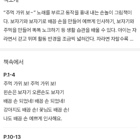
“주먹 가위 보~” 노래를 부르고 동작을 흉내 내는 손놀이 그림책이
다. 보자기와 보자기로 배꼽 손을 만들어 예쁘게 인사하기, 보자기와
주먹을 만들어 똑똑 노크하기 등 생활 습관을 배울 수 있다. 아이는 자
라면서 걷고 뛰며 활동 반경을 조금씩 넓혀간다. 자라면 자랄수록 어
린이집, 유치원, 학교 등 아이가 마주하는 사회도 조금씩 더 커지게 된
다. 이때 타인과의 관계에서 지켜야 할 예의와 생활 습관들을 책을 통
책속에서
해 즐겁게 노래 부르며 자연스럽게 익힐 수 있다.
P.1-4
뿐만 아니라, 한창 자라나는 아이들에게 “주먹 가위 보~” 노래와 율
주먹 가위 보! 주먹 가위 보!
동을 따라하며 손가락을 움직이고 손을 바꾸는 동작들은 소근육 발달
왼손은 보자기 오른손도 보자기
에 도움을 주며, 재미있는 노래를 통해 자연스럽게 익히게 되는 예절
배꼽 손 되었네! 배꼽 손 되었네!
과 생활습관은 아이들의 사회성을 기르는 데에도 보탬이 된다. 책 속
강아지도 배꼽 손! 꽃님도 배꼽 손!
에 QR코드가 있어 동작이 서툰 아이도, 어떻게 가르쳐야 할지 헷갈
나도 배꼽 손 예쁘게 인사해요.
리는 부모님도 언제든 영상을 보면서 쉽게 따라 할 수 있다.
P.10-13