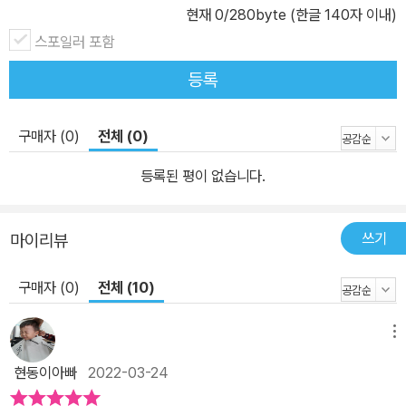
현재
0
/280byte (한글 140자 이내)
우리 아이들처럼 귀여운 주인공 아이가 춤출 때마다 덩달아 따라 하
스포일러 포함
는 강아지와 고양이를 보면 절로 미소가 지어지지요. 또한 표지와 본
문에는 QR코드가 있어 스마트폰이나 태블릿으로 찍으면 작가의 목
등록
소리와 율동이 담긴 영상을 볼 수 있도록 구성했습니다. 7개의 QR코
드를 찍으면 준비 동작부터 본문에 나온 동작들을 모두 볼 수 있지요.
구매자 (0)
전체 (0)
동화 구연가이자 손놀이 전문가로 현장에서 활발히 활동 중인 유애순
등록된 평이 없습니다.
작가는 아이들이 손동작을 쉽게 따라 할 수 있도록 친절하게 알려 줍
니다. 동영상 속 작가의 경쾌한 목소리와 신나는 율동을 보고 있으면
노랫말이 귀에 쏙쏙, 동작이 한눈에 콕콕 들어오지요. 그림책으로 한
쓰기
마이리뷰
번, 동영상을 보면서 또 한 번 따라 해 보세요. 즐거움이 두 배가 될 거
예요. 《주먹 가위 보 무얼 만들까? : 생활 습관》은 이야기와 그림, 재
구매자 (0)
전체 (10)
미난 노래와 율동이 있는 종합 선물 세트 같은 책입니다. 가정에서 엄
마 아빠와 함께, 어린이집과 유치원에서 친구들과 함께 즐거운 손놀
메뉴
이를 해 보고 생활 습관도 익혀 보세요.
현동이아빠
2022-03-24