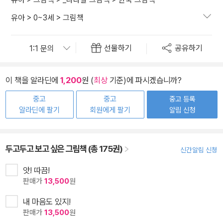
유아
>
0~3세
>
그림책
선물하기
공유하기
이 책을 알라딘에
1,200
원 (
최상
기준)에 파시겠습니까?
중고
중고
중고 등록
알라딘에 팔기
회원에게 팔기
알림 신청
두고두고 보고 싶은 그림책 (총 175권)
신간알림 신청
앗! 따끔!
판매가
13,500
원
내 마음도 있지!
판매가
13,500
원