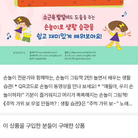
손놀이 전문가와 함께하는, 손놀이 그림책 2탄! 놀면서 배우는 생활
습관! * QR코드로 손놀이 동영상을 만나 보세요! * “얘들아, 우리 손
놀이하자!” 기분이 즐거워지고 머리가 똑똑해지는 손놀이 그림책!
《주먹 가위 보 무얼 만들까? : 생활 습관》은 “주먹 가위 보~” 노래를
부르고 동작을 흉내 내는 손놀이 그림책입니다. 보자기와 보자기로
배꼽 손을 만들어 예쁘게 인사하기, 보자기와 주먹을 만들어 똑똑 노
이 상품을 구입한 분들이 구매한 상품
크하기 등 생활 습관을 배울 수 있지요. 아이는 자라면서 걷고 뛰며 활
동 반경을 조금씩 넓혀갑니다. 자라면 자랄수록 어린이집, 유치원, 학