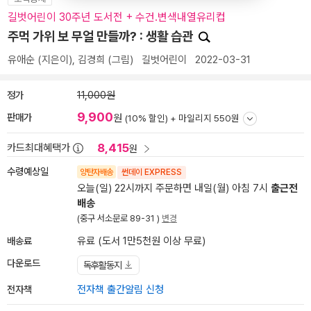
길벗어린이 30주년 도서전 + 수건.변색내열유리컵
주먹 가위 보 무얼 만들까? : 생활 습관
유애순
(지은이),
김경희
(그림)
길벗어린이
2022-03-31
정가
11,000원
9,900
판매가
원
(10% 할인) +
마일리지 550원
8,415
카드최대혜택가
원
수령예상일
양탄자배송
썬데이 EXPRESS
오늘(일) 22시까지 주문하면 내일(월) 아침 7시
출근전
배송
(중구 서소문로 89-31 )
변경
배송료
유료 (도서 1만5천원 이상 무료)
다운로드
독후활동지
전자책
전자책 출간알림 신청