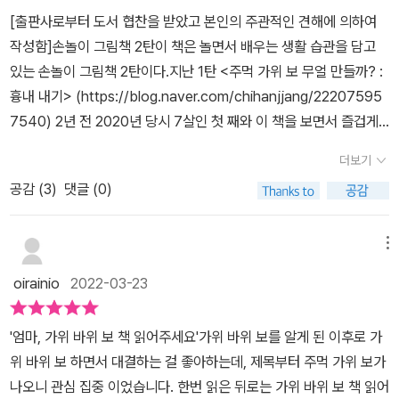
[출판사로부터 도서 협찬을 받았고 본인의 주관적인 견해에 의하여
작성함]손놀이 그림책 2탄이 책은 놀면서 배우는 생활 습관을 담고
있는 손놀이 그림책 2탄이다.지난 1탄 <주먹 가위 보 무얼 만들까? :
흉내 내기> (https://blog.naver.com/chihanjjang/22207595
7540) 2년 전 2020년 당시 7살인 첫 째와 이 책을 보면서 즐겁게
따라 했던 기억이 났다. 2022년 드디어 2탄이 출간 되었다. 1탄은 동
더보기
물, 사물에 관한 흉내라면 이번 2탄은 일상 생활 습관을 담고 있다.♬
공감 (
3
)
댓글 (0)
주먹 가위 보~ 주먹 가위 보~ 왼손은 보자기 오른손도 보자기 배꼽
손 되었네! 배꼽 손 되었네!♬ ♪주먹 가위 보~ 주먹 가위 보~ 왼손은
가위 오른손도 보자기 접시 되었네! 포크 되었네!♪각각 페이지 마다
메뉴
맨 오른쪽 아래에 있는 QR코드를 통해 유튜브 영상을 보며 같이 따
oirainio
2022-03-23
라 부를 수 있다. 그렇기에 노래를 어떻게 부르는 지 모르거나 율동을
어떻게 해야하는 지 모르겠다면 QR코드의 힘을 빌릴 수 있다. 이젠
'엄마, 가위 바위 보 책 읽어주세요'가위 바위 보를 알게 된 이후로 가
9살이 된 아들에게 2년 전과 같이 노래를 같이 부르면서 책 속에 나
위 바위 보 하면서 대결하는 걸 좋아하는데, 제목부터 주먹 가위 보가
온 다양한 동작을 같이 해봤다. 그 모습을 지켜보던 3살은 동생도 즐
나오니 관심 집중 이었습니다. 한번 읽은 뒤로는 가위 바위 보 책 읽어
거워하며 따라한다. 온 가족이 책 하나로 재밌는 풍경을 만들 수 있