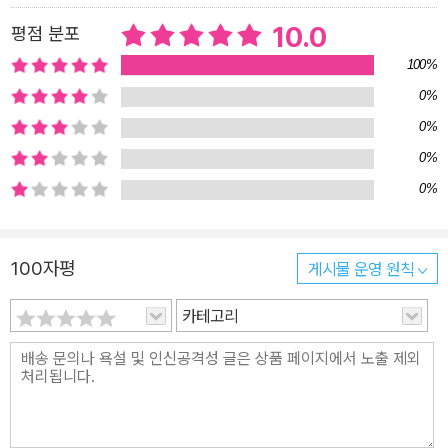
공 아이가 춤출 때마다 덩달아 따라 하는 강아지와 고양이를 보면 절
10.0
평점 분포
로 미소가 지어지지요. 또한 표지와 본문에는 QR코드가 있어 스마트
100%
폰이나 태블릿으로 찍으면 작가의 목소리와 율동이 담긴 영상을 볼
0%
수 있도록 구성했습니다. 7개의 QR코드를 찍으면 준비 동작부터 본
0%
문에 나온 동작들을 모두 볼 수 있지요. 동화 구연가이자 손놀이 전문
0%
가로 현장에서 활발히 활동 중인 유애순 작가는 아이들이 손동작을
0%
쉽게 따라 할 수 있도록 친절하게 알려 줍니다. 동영상 속 작가의 경쾌
한 목소리와 신나는 율동을 보고 있으면 노랫말이 귀에 쏙쏙, 동작이
한눈에 콕콕 들어오지요. 그림책으로 한 번, 동영상을 보면서 또 한 번
100자평
게시물 운영 원칙
따라 해 보세요. 즐거움이 두 배가 될 거예요. 《주먹 가위 보 무얼 만
들까? : 생활 습관》은 이야기와 그림, 재미난 노래와 율동이 있는 종
카테고리
합 선물 세트 같은 책입니다. 가정에서 엄마 아빠와 함께, 어린이집과
유치원에서 친구들과 함께 즐거운 손놀이를 해 보고 생활 습관도 익
혀 보세요. 다채로운 구성이 돋보이는 사랑스런 놀이 그림책! 《주먹
가위 보 무얼 만들까? : 생활 습관》는 밝고 화려한 색감도 매력적이지
만 발랄하고 깜찍한 캐릭터들이 있어 더 사랑스러운 느낌을 줍니다.