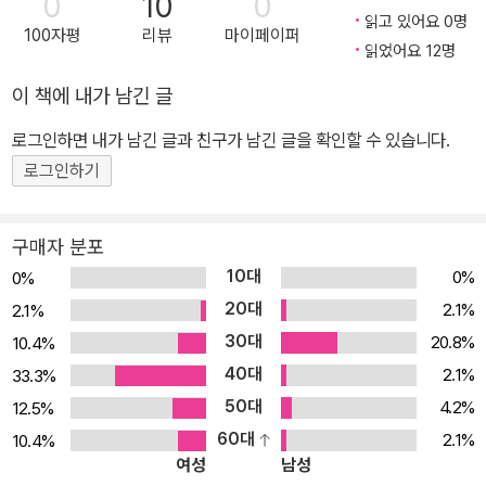
0
10
0
읽고 있어요 0명
만들어 깨끗하게 얼굴 씻기 등 아이들이 꼭 알아야 할 생활 습관들을
100자평
리뷰
마이페이퍼
읽었어요 12명
알려주고 있지요. 손놀이를 통해 사용하게 되는 손과 손가락에 있는
소근육은 뇌와 직접적으로 연결되어 있어 손을 활발하게 움직일수록
이 책에 내가 남긴 글
뇌 기능도 발달합니다. 이 책은 익숙한 노랫말과 리듬에 맞춰 손을 움
로그인하면 내가 남긴 글과 친구가 남긴 글을 확인할 수 있습니다.
직이고, 손가락을 모두 오므려 쥐어 만든 ‘주먹’, 손가락 두 개만 편 ‘가
로그인하기
위’, 손가락을 모두 편 ‘보’, 이렇게 세 가지 손동작을 반복하면서 소근
육을 발달시키는 효과를 줍니다. 또한 왼손, 오른손의 반복을 통해 헷
갈리기 쉬운 왼쪽, 오른쪽의 방향 개념도 아이가 제대로 익힐 수 있도
구매자 분포
록 도와주고 있지요. 뿐만 아니라, 아이들은 신나는 노래와 손놀이를
10대
0%
0%
통해 생활 습관을 즐겁게 배울 수 있습니다. 《주먹 가위 보 무얼 만들
20대
2.1%
2.1%
까? : 생활 습관》을 이용해 즐겁게 손놀이를 하고 책에 나오지 않는
30대
20.8%
10.4%
새로운 동작들도 발견하며 마음껏 상상의 나래를 펼쳐 보세요. 손놀
40대
2.1%
33.3%
이 전문가에게 배우는 재미있는 노래와 율동! 다채로운 구성이 돋보
50대
4.2%
12.5%
이는 사랑스런 놀이 그림책! 《주먹 가위 보 무얼 만들까? : 생활 습
60대
2.1%
10.4%
관》는 밝고 화려한 색감도 매력적이지만 발랄하고 깜찍한 캐릭터들
여성
남성
이 있어 더 사랑스러운 느낌을 줍니다. 우리 아이들처럼 귀여운 주인