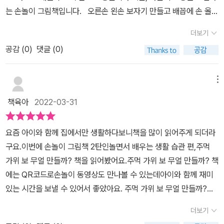
폰으로 가볍게 찍어봤더니 손놀이 영상으로 연결된다. 배꼽손을 만들
는 손놀이 그림책입니다. 오른손 왼손 보자기 만들고 배꼽에 손 올려
어 예쁘게 인사하는 아이. 강아지와 꽃님도 함께 배꼽손하고 인사하
예쁘게 인사하는 배꼽손 만들었어요. 가위와 보자기 만들어 접시와
는 모습이 정말 예쁘다. 다시 주먹 가위 보!이번에는 왼손은 가위, 오
더보기
포크 만들어 사물 이름을 배워요, 두 주먹을 꼭 쥐고 씩씩하고 튼튼
른손은 보자기. 모여서 접시와 포크가 되었다. 포크로 콕콕 찍어 골고
공감 (
0
)
댓글 (0)
한 어린이가 되었어요. 두 손을 활짝 펴고 깨끗하게 손 씻는 착한 어
루 음식을 먹는다. 아이들에게 바른 식습관을 알려준다. 이외에도 양
린이가 되고 또다시 두 손을 활짝 펴고 토닥토닥 서로 안아주는 다정
손이 모두 보자기는 세수하는 손. 청결한 습관을 알려준다. 양손 보자
한 손을 만들어요. 두 손으로 노래하며 게임 하고 사물을 만들어 보
메뉴
기는 안아주는 손도 되어서 엄마와 친구들과 서로 안고 교감하는 모
는 즐거운 놀이를 할 수 있어요. 책에 QR코드가 있어 동작이 서툰
습을 보여준다.이 책은 가만히 앉아 읽을 것이 아니라 엄마와 함께 손
책육아
2022-03-31
아이도 영상을 보면서 쉽게 따라 할 수 있어요. 6살 언니와 노래 부
놀이를 하면서 율동하듯 봐야 할 책같다. 우선 아이와 간단하게 책을
르며 재미있게 손 놀이를 해봤어요.길벗아이들의 주먹 가위 보 무얼
탐색해 봤다. 아직 손을 자유롭게 쓰지는 못해서 주먹 가위 보는 조금
요즘 아이와 함께 집에서만 생활하다보니책을 많이 읽어주게 되더라
만들까?? 생활습관 편은 똑똑하고 씩씩한 우리 아이를 위한 신나는
어려운 동작.그래서 그림을 보며 책에 나온 생활습관을 알아보았
구요.이번에 손놀이 그림책 2탄인놀면서 배우는 생활 습관 편,주먹
아기 그림책입니다. [출판사로부터 도서 협찬을 받았고 본인의 주관
다. 유튜브 영상도 보여주며 함께 따라해 봐야겠다. 이 책은 간단한 노
가위 보 무얼 만들까? 책을 읽어봤어요.주먹 가위 보 무얼 만들까? 책
적인 견해에 의하여 작성함]
랫말과 리듬에 맞춰 손의 움직임을 유도하는 발달 놀이책이다. 손가
에는 QR코드로손놀이 동영상도 만나볼 수 있는데아이와 함께 재미
락을 모두 오므려 쥐어 만든 ‘주먹’, 손가락 두 개만 편 ‘가위’, 손가락
있는 시간을 보낼 수 있어서 좋았아요. 주먹 가위 보 무얼 만들까?는
을 모두 편 ‘보’, 이렇게 세 가지 손동작을 반복하는 것만으로도 손과
동작을 흉내내는 손놀이 그림책이에요.요즘 아이가 가위바위보에 관
더보기
손가락에 힘이 들어가 소근육을 발달시키는 효과가 있다. 근육은 뇌
심이 많아 내기도 자주 했었는데손 모양을 통해서 다양한 모양도 만