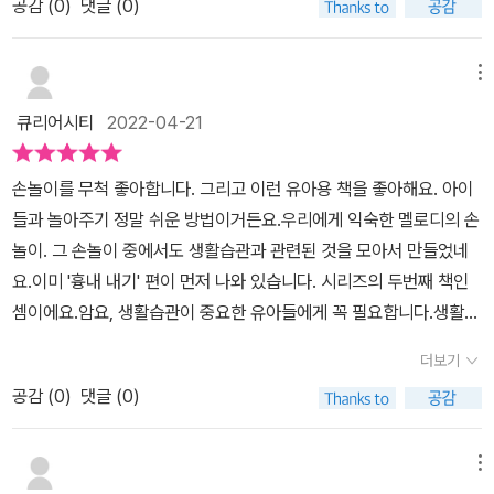
세포를 자극해 두뇌를 발달시킬 뿐 아니라 스트레스 해소에도 큰 도
공감 (
0
)
댓글 (0)
들어볼 수 있어서 좋더라구요.생활 습관에 대해 쉽고 재미있게 배울
움을 주어 아이들 정서에도 긍정적인 영향을 미친다고 한다. 또한 왼
수 있는 책이거든요.보자기와 주먹을 만들어 똑똑 노크하기 생활 습
손 주먹, 오른손 보. 이런 식으로 왼손, 오른손의 반복을 통해 헷갈리
관도 배우고앞으로 어린이집에 가기전에 미리 생활습관을 알려줄 수
메뉴
기 쉬운 왼쪽, 오른쪽의 방향 개념도 아이가 제대로 익힐 수 있도록 도
있었어요.손놀이를 통해서 사용하게 되는 손으로소근육이 발달되는
큐리어시티
2022-04-21
와주고 있다.QR코드를 통해 동영상도 활용할 수 있는 부분도 유용하
데 손은 뇌와 직접적으로 연결되어 있어서뇌 기능 발달에도 도움을
게 활용될 것 같고, 아이들 소근육과 인지 발달, 정서에도 긍정적인 영
주겠더라구요.장난감 없이도 손 하나만으로도 놀이를 할 수 있어서
손놀이를 무척 좋아합니다. 그리고 이런 유아용 책을 좋아해요. 아이
향을 줄 수 있어 책이 무척 마음에 들었다. 여기에 아이가 재미있게 놀
좋더라구요.오른손과 왼손을 동시에 사용해보기도 하고오른쪽과 왼
들과 놀아주기 정말 쉬운 방법이거든요.우리에게 익숙한 멜로디의 손
이로 즐기며 기본 생활 습관도 배울 수 있어 잘 활용할 수 있는 책이라
쪽에 대한 개념도 자연스럽게 알려줄 수 있었어요. 나는 씩씩이! 나는
놀이. 그 손놀이 중에서도 생활습관과 관련된 것을 모아서 만들었네
생각되었다.재미도 있고 아이들에게 여러 부분으로 도움을 줄 수 있
씩씩이! 주먹으로 씩씩하다는 표현도 해보고주먹 가위 보 노래와 함
요.이미 '흉내 내기' 편이 먼저 나와 있습니다. 시리즈의 두번째 책인
어 유아 그림책으로 추천하고 싶다. * 출판사로부터 책을 제공받아
께 율동도 따라하면서손가락을 움직여주니까 아이들의 소근육 발달
셈이에요.암요, 생활습관이 중요한 유아들에게 꼭 필요합니다.생활습
읽고 솔직하게 작성한 서평입니다.
에도 도움이 되는거 같고노래를 통해서 생활습관을 올바르게 기르는
관의 처음은 당연히 인사입니다. 왼손도 보자기, 오른손도 보자기, 배
데에도 도움이 되더라구요.QR코드로 확인할 수 있어서 정말 좋았어
더보기
꼽손 하고 인사를 해봅니다.앞에 아이를 앉혀놓고 같이 해보는거 상
요!QR코드를 스마트폰으로 찍으면 율동이 담긴 영상을 볼 수 있거든
공감 (
0
)
댓글 (0)
상만해도 배꼽이 간질간질해요. 이제 다 커버린 아이들과 하려니 이
요.QR코드는 7개가 있는데 준비 동작부터 책 속에 나온 동작을영상
건 영.조카 데리고 해봐야겠어요! 조카집에 선물로 보냈습니다 ㅎㅎ
으로 확인할 수 있어서 직접 보면서 따라하기에도 좋아요.노랫말도
왼손, 오른손 지령(?) 나오고 어떤 손인지 알려주고다음장에는 실전
메뉴
너무 좋고 동작도 잘 들어와서아이가 잘 따라하더라구요 : )손 운동도