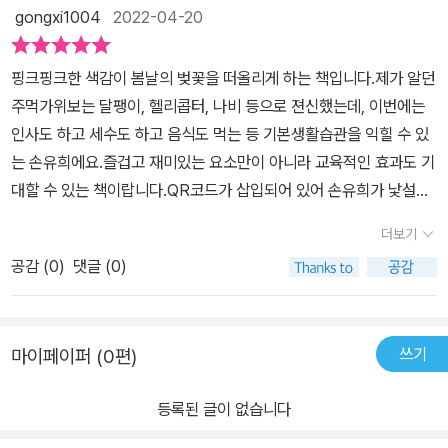
편이 나오는 구성입니다.정말 쉬운 손놀이라서 유아들과 쉽게 해보실
하고 생활습관도 배우고 너무 좋았어요. [출판사로부터 도서 협찬을
gongxi1004
2022-04-20
수 있어요. 당연히 각 가정에 맞는 응용편을 만들어보면 더 재미있겠
받았고 본인의 주관적인 견해에 의하여 작성함]
죠.큐알코드가 탑재되어있어 한 번 보시고 따라하는 것도 좋은 방법
핑크핑크한 색감이 봄날의 벚꽃을 떠올리게 하는 책입니다.제가 알던
입니다. 이거 노래만 알면 되겠는데, 굳이 책으로 봐야해? 라고 생각
주먹가위보는 달팽이, 헬리콥터, 나비 등으로 젼신했는데, 이번에는
할수 있는데요 이렇게 친근하고, 놀이라서 재미있는 것들이 책의 형
인사도 하고 세수도 하고 음식도 먹는 등 기본생활습관을 익힐 수 있
태로 존재할때 유아들은 책을 더 쉽게 접하고 거부감 없이 좋아할수
는 손유희에요.즐겁고 재미있는 요소만이 아니라 교육적인 효과도 기
있어요. 책을 통해 교훈을 준다거나, 어떤 재미있는 이야기를 들려줘
대할 수 있는 책이랍니다.QR코드가 삽입되어 있어 손유희가 낯설고
야한다고 생각하는 순간, 아이들은 책이 재미없는 것이 되어 버립니
어렵게 느껴지는 부모님들께서는 참고해서 아이와 함께 해보면 더 좋
다.아이가 정말 예민덩어리고 깨어있는 시간엔 종일 붙어앉아 놀아줘
더보기
을 것 같아요.강사님의 목소리가 청아하고 귀에 쏙쏙박히게 전달력이
야하는 아기라서 노래를 정말 많이 불러줬는데요, 멀뚱하게 앉아서
공감 (
0
)
댓글 (0)
좋으시더라고요^^한 번 읽고도 혼자서 노래를 부르며 읽는 마법의
노래만 부르면 재미 없으니까 혼자서 손유희 만들어서 많이 불러줬어
책! 추천합니다 ^^<제이포럼서평이벤트에 당첨되어 길벗어린이로부
요.그 때 이런책을 만났더라면 책도 보며 놀이도 할 수 있어 더 좋았겠
터 책을 제공받았습니다>
다라는 생각이 드네요.서평단으로 책을 받아 작성하였습니다.
쓰기
마이페이퍼 (0편)
등록된 글이 없습니다