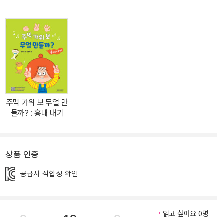
교 등 아이가 마주하는 사회도 조금씩 더 커지게 되지요. 이때 타인과
의 관계에서 지켜야 할 예의와 생활 습관들을 책을 통해 즐겁게 노래
부르며 자연스럽게 익힐 수 있습니다. 뿐만 아니라, 한창 자라나는 아
이들에게 “주먹 가위 보~” 노래와 율동을 따라하며 손가락을 움직이
고 손을 바꾸는 동작들은 소근육 발달에 도움을 주며, 재미있는 노래
를 통해 자연스럽게 익히게 되는 예절과 생활습관은 아이들의 사회성
을 기르는 데에도 보탬이 됩니다. 책 속에 QR코드가 있어 동작이 서
주먹 가위 보 무얼 만
툰 아이도, 어떻게 가르쳐야 할지 헷갈리는 부모님도 언제든 영상을
들까? : 흉내 내기
보면서 쉽게 따라 할 수 있습니다. 손놀이 전문가가 만든 그림책 《주
먹 가위 보 무얼 만들까? : 생활 습관》을 보면서 우리 아이 생활 습관
도 기르고 즐거운 손놀이도 해 보세요. 왼손은 보자기! 오른손도 보자
상품 인증
기! 세수하는 손~ 신나는 노래를 따라 손모양을 만들다 보면 생활 습
공급자 적합성 확인
관과 예절이 쑥쑥! 튼튼한 우리 아이를 위한 소근육 발달까지! 책을 펼
치면 한 아이가 귀여운 동물 친구들과 함께 즐겁게 손놀이를 하며 여
러 동작을 따라하는 모습이 나타납니다. 보자기와 가위로 접시와 포
읽고 싶어요 0명
크를 흉내 내며 맛있게 먹는 방법, 보자기와 보자기로 세수하는 손을