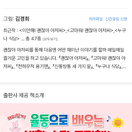
아가 아이들을 만나며 살고 싶은 꿈이 있습니다. 그동안 동료들과 함
께 쓴 책으로 《동화구연 : 이론과 실제》, 《동화구연 : 실제와 응용》 등
그림:
김경희
저자파일
신간알림 신청
이 있고, 그림책 《응가, 안녕!》, 《주먹 가위 보, 무얼 만들까? : 생활
습관》에 글을 썼습니다.
최근작 :
<미안해! 괜찮아 아저씨>
,
<고마워! 괜찮아 아저씨>
,
<누구
나 식당>
… 총 47종
(모두보기)
괜찮아 아저씨를 통해 다음엔 어떤 재미난 이야기를 할까 매일매일
즐거운 고민을 하고 있습니다. 『괜찮아 아저씨』, 『고마워! 괜찮아 아
저씨』, 『천하무적 용기맨』, 『신통방통 세 가지 말』, 『누구나 식당』,
『입학을 축하합니다』 , 『왼쪽 오른쪽 아기 곰의 이 닦기』를 쓰고 그렸
습니다. 인스타그램 @ballaljagga
출판사 제공 책소개