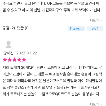
주세요 하면서 들고 온답니다. OR코드를 찍으면 동작을 보면서 따라
다. 미취학 아동에게 생활 습관에 대해 말하는 다양한 책이 있지만 이
할 수 있다고 하니 더 신날 거 같더라구요.'주먹 가위 보'아이가 신나
책은 손놀이를 통해 더 쉽고 명료하게 인식할 수 있을 듯 하다. 아이는
서 주먹 가위 보를 외치면거, 왼손은 보자기 오른손도 보자기를 만들
노래에 맞춰 다양한 동작을 외우고 익힐 수 있을 듯 하다. 책 속에는
더보기
어요. 덕분에 자연스럽게 왼손 오른손도 익히게 되더라구요. 두 손을
배꼽 손, 접시&포크를 비롯해 씩씩한 손, 세수하는 손, 문, 안아 주는
공감 (
2
)
댓글 (0)
보자기로 만들고 배꼽손을 한 후에 안녕하세요. 하고 인사해 봅니다.
손으로 이어진다. 3탄이 속히 나왔으면 좋겠다.
책 속에서 강아지도 고양이도 꽃님도 인사하니 동생도 인사해야 한다
고 하더라구요.아이가 가장 좋아하는 동작은 바로 접시와 포크더라구
메뉴
요. 표지도 접시와 포크 동작이 나와있어서 표지도 좋아했답니다. 왼
강혜진
2022-03-22
손은 가위, 오른손은 보자기를 만들고 포크로 콕콕 찍어서 맛나게 먹
는 모습을 따라해 주면 되죠. 간단하면서도 재미있는 동작으로 아이
저희 둘째가 30개월이 되면서 소통이 되고 교감이 더 다양해지고 많
들이 따라 하기도 쉽고 생활습관도 익힐 수 있는 일석이조의 책인거
아졌어요엄마와 같이 노래를 부르고 동작을 흉내내는 손놀이 그림책
같아요. 그리고는 두 손을 모두 주먹을 쥐고 씩씩이가 되어 보기도 하
은 더더욱 엄마와의 애착은 물론이고소근육 발달과 아이 정서발달에
고요. '넘어져도 울지 않아야 해~'라고 스스로 배우기도 하였답니다.
도 정말 좋겠죠?주먹 가위 보 무얼 만들까?는 기분이 즐거워지고 머
또, 두 손을 보자기로 만들어 세수하는 모습도 따라해 보고요. 왼손은
리가 똑똑해지는 손놀이 그림책으로QR코드로 손놀이 동영상까지 있
보자기, 오른손은 주먹을 만들어 똑똑똑 문을 두드리는 손을 만들어
어 다양한 활용이 가능하답니다다같이 준비운동 시작해볼까요?저는
요. 미미네 집으로 찾아가서 똑똑똑 문을 두드리는 그림을 보고 노크
더보기