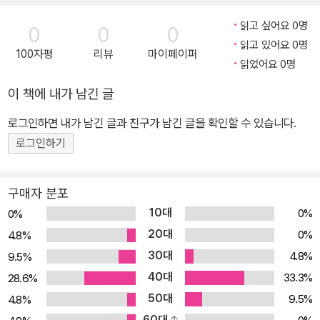
소설 쓰기의 모습은 시대를 헤쳐 나가는 염상섭이라는 한 개인의 역
독자를 위해 더 섬세한 기준으로 재구성되었다. 문학 연구자 중에서
지, 폭넓은 작가세계를 보여주는 완숙한 경지의 작가이다.
읽고 싶어요 0명
0
0
0
사이기도 하면서, 동시에 거대한 물줄기로서 정립되어 가는 한국 문
도 해당 저자의 전공자이자 대학에서 학생들을 직접 가르치고 있는
읽고 있어요 0명
100자평
리뷰
마이페이퍼
학사 그 자체의 역사와 다름없다.
교수진이 책임 편집자로 참여하였으며, 참신한 기획과 엄밀한 텍스트
읽었어요 0명
확정으로 명실공히 국내 대표 문학전집이라 소개할 수 있겠다. 독서
이 책에 내가 남긴 글
대중에게 가까이 다가갈 수 있는 친근성과 해설 및 부속 자료의 전문
성을 갖춘 것은 물론이며, 세련된 편집으로 가독성 또한 높다는 점이
로그인하면 내가 남긴 글과 친구가 남긴 글을 확인할 수 있습니다.
큰 장점이다. 세트 B는 국내 교과서에 수록된 작품들을 중심으로 선
로그인하기
별되다 보니 대부분 단편선으로 구성되었다. 일제강점기 창작된 이상
『날개』, 한설야 『과도기』부터 해방과 전쟁 이후의 혼란스럽고 피폐한
구매자 분포
사회상을 담은 이범선 『오발탄』, 염상섭 『두 파산』, 전광용 『꺼삐딴
10대
0%
0%
리』 등 총 12편이 묶였다. 아래 각 도서에 관한 소개가 이어진다. 1)
20대
0%
4.8%
감자 | 김동인 단편선 (숙명여대 최시한 책임 편집) 극단적인 상황과
30대
4.8%
9.5%
비극적 운명에 빠진 인물 군상들을 냉정하게 서술해낸 한국 근대 단
40대
편 문학의 선구자 김동인의 대표작 12편 수록. 인간과 환경에 대한 근
33.3%
28.6%
대적 인식을 빼어난 문체로 서술해냈다. 2) 레디메이드 인생 | 채만식
50대
9.5%
4.8%
단편선 (서울시립대 한형구 책임 편집) 역설과 반어의 작가 채만식의
60대