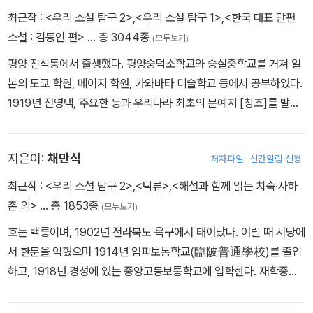
최근작 :
<우리 소설 탐구 2>
,
<우리 소설 탐구 1>
,
<한국 대표 단편
소설 : 김동인 편>
… 총 3044종
(모두보기)
평양 진석동에서 출생했다. 평양숭덕소학교와 숭실중학교를 거쳐 일
본의 도쿄 학원, 메이지 학원, 가와바타 미술학교 등에서 공부하였다.
1919년 전영택, 주요한 등과 우리나라 최초의 문예지 [창조]를 발간
하였다. 처녀작 「약한 자의 슬픔」을 시작으로 「목숨」, 「배따라기」, 「감
자」, 「광염 소나타」, 「발가락이 닮았다」, 「광화사」 등의 단편소설을 통
지은이:
채만식
저자파일
신간알림 신청
하여 간결하고 현대적인 문체로 문장 혁신에 공헌하였다. 1923년 첫
창작집 『목숨』을 출판하였고, 1930년 장편소설 『젊은 그들』 「광염
최근작 :
<우리 소설 탐구 2>
,
<탁류>
,
<해설과 함께 읽는 치숙·사하
소나타」, 1932년 「발가락이 닮았다」, 「붉은 산」을 발표했다. 극심한
촌 외>
… 총 1853종
(모두보기)
생활고를 해결하기 위해 소설 쓰기에 전념하다 마약 중독에 걸려 병
호는 백릉이며, 1902년 전라북도 옥구에서 태어났다. 어릴 때 서당에
마에 시달리던 중 1939년 ‘성전 종군 작가’로 황국 위문을 떠났으나
서 한문을 익혔으며 1914년 임피보통학교(臨陂普通學校)를 졸업
1942년 불경죄로 옥고를 치르기도 했다. 1948년 장편 역사소설 『을
하고, 1918년 경성에 있는 중앙고등보통학교에 입학한다. 재학중에
지문덕』과 단편 「망국인기」를 집필하던 중 생활고와 뇌막염, 동맥경
집안 어른들의 권고로 결혼했으나 행복하지 못했다. 1922년 중앙고
화로 병석에 누우며 중단하고 1951년 6·25 전쟁 중에 숙환으로 서울
등보통학교를 마치고 일본 와세다 대학(早稻田大學) 부속 제1고등