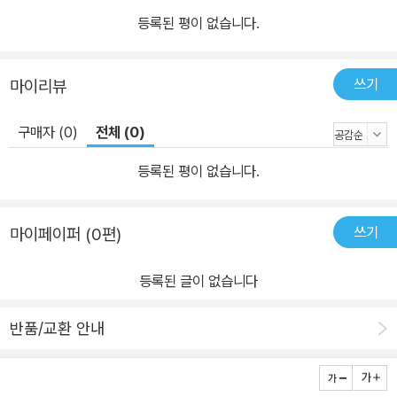
체적인 글쓰리로 한국의 모더니즘문학사를 개척했다고 평가받는다.
등록된 평이 없습니다.
7) 두 파산 | 염상섭 단편선 (서강대 김경수 책임 편집) 한국 근대사
를 증언하는 염상섭의 단편 11편 수록. 망국의 지식인으로서 허무적
쓰기
마이리뷰
인 자기 진단과 구체적인 사회 인식, 해방 후와 전후 시기에 대한 사실
적 증언과 문제 제기를 담아냈다. 8) 젊은 느티나무 | 강신재 단편선
구매자 (0)
전체 (0)
(이화여대 김미현 책임 편집) 1950~60년대를 대표하는 여성 작가
강신재의 중단편 10편 수록. 특유의 서정적인 문체와 관조적 시선, 탁
등록된 평이 없습니다.
월하고 지적인 분석력이 돋보인다. 운명의 폭력성과 존재론적 한계를
줄기차게 탐문해온 여정을 한눈에 볼 수 있다. 9) 오발탄 | 이범선 단
쓰기
마이페이퍼 (0편)
편선 (서원대 김외곤 책임 편집) 한국 현대사의 비극을 사실적으로 묘
사한 전후 작가 이범선의 대표작 14편 수록. 실향 문제와 이상향 동경
등록된 글이 없습니다
을 다룬 초기작에서부터 전후 궁핍상을 전통적 사실주의로 그린 후기
작까지 균형감 있게 수록했다. 10) 꺼삐딴 리 | 전광용 단편선 (세종
반품/교환 안내
대 김종욱 책임 편집) 1950년대 전후 사회와 60년대의 척박한 삶의
리얼리티를 ‘구도의 치밀성’과 ‘묘사의 정확성’을 통해 형상화한 작가
전광용의 대표 단편 15편 수록. 휴머니즘적 주제의식과 객관적이고