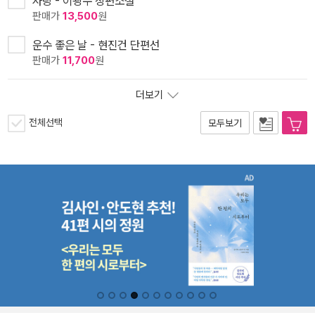
사랑 - 이광수 장편소설
판매가
13,500
원
운수 좋은 날 - 현진건 단편선
판매가
11,700
원
더보기
전체선택
모두보기