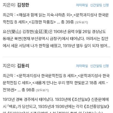
하왕십리동 자택에서 사망하였다.
지은이:
김정한
저자파일
신간알림 신청
학원 문과에 입학하지만 이듬해 공부를 중단하고 동아일보 기자로 입
사했다가 1년여 만에 그만둔다. 1924년 단편 〈세 길로〉가 ‘조선문
최근작 :
<해설과 함께 읽는 치숙·사하촌 외>
,
<문학과지성사 한국문
단’에 추천되면서 문단에 등단한다. 그 뒤 〈산적〉을 비롯해 다수의 소
학전집 B 세트>
,
<김정한 작품집>
… 총 39종
(모두보기)
설과 희곡 작품을 발표하지만 별반 주목을 끌지 못했다. 1932년 〈부
요산(樂山) 김정한(金廷漢)은 1908년 음력 9월 26일 경상남도
촌〉, 〈농민의회계〉, 〈화물자동차〉 등 동반자적인 경향의 작품을, 193
동래군 북면(현재 부산광역시 금정구)에서 태어났다. 어려서는 집안
3년 〈인형의 집을 나와서〉, 1934년 〈레디메이드 인생〉 등 풍자적인
에서 세운 서당에 나가 한학을 배웠고, 1919년 열두 살이 되자 범어
작품을 발표하여 작가로서의 기반을 굳힌다. 1936년에는 〈명일〉과
사에서 운영하는 명정학교(明正學校)에 입학했다. 입학 직후 그는
〈쑥국새〉, 〈순공있는 일요일〉, 〈사호일단〉 등을, 1938년에는 〈탁류〉
3·1운동에 참여했는데, 범어사는 해인사, 통도사와 더불어 식민지시
와 〈금의 열정〉 등의 일제강점기 세태를 풍자한 작품을 발표한다. 특
지은이:
김동리
저자파일
신간알림 신청
대 항일 노선을 유지했던 대표적인 사찰로 꼽힌다. 1923년 열여섯 살
히 장편 소설 〈태평천하〉와 〈탁류〉는 사회의식과 세태 풍자를 포괄적
때 서울의 중앙고등보통학교로 진학했으나 고향 친구들과 어울려 학
최근작 :
<문학과지성사 한국문학전집 B 세트>
,
<문학과지성사 한국
으로 보여주는 작품이다. 또한 1940년에 〈치안속의 풍속〉, 〈냉동어〉
비를 탕진한 까닭에 유학 생활은 1년 6개월 만에 마감할 수밖에 없었
문학전집 C 세트>
,
<새롭게 만나는 우리 명작 한빛문고 18종 세트 -
등의 단편 소설을 발표한 그는 1945년 고향으로 내려가 광복 후에
고, 1924년 9월 동래고등보통학교로 전학하게 되었다. 동래고보 재
전18권>
… 총 98종
〈민족의 죄인〉 등을 발표하지만 1950년에 생을 마감한다.
(모두보기)
학 중 동맹휴학에 참여하기도 했으며, 이 시기에 민족적인 울분을 표
1913년 경북 경주에서 태어났다. 1933년에 《조선일보》 신춘문예에
출하는 방법으로 문학에 눈을 떴다고 한다. 1928년 3월 동래고보를
시 「백로」가 당선되고, 1935년과 1936년에는 각각 《조선중앙일보》
졸업하고, 9월 울산 대현공립보통학교의 교원으로 부임했으나, 교원