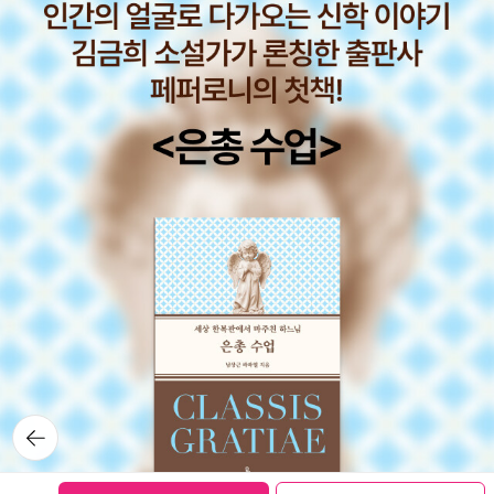
뒤로가
기
보관함담기