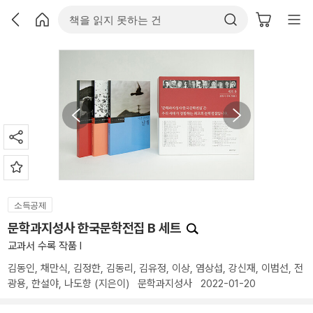
소득공제
문학과지성사 한국문학전집 B 세트
교과서 수록 작품 Ⅰ
김동인
,
채만식
,
김정한
,
김동리
,
김유정
,
이상
,
염상섭
,
강신재
,
이범선
,
전
광용
,
한설야
,
나도향
(지은이)
문학과지성사
2022-01-20