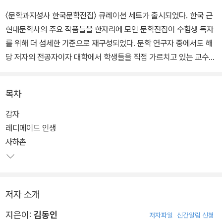
〈문학과지성사 한국문학전집〉 큐레이션 세트가 출시되었다. 한국 근
현대문학사의 주요 작품들을 한자리에 모인 문학전집이 수험생 독자
를 위해 더 섬세한 기준으로 재구성되었다. 문학 연구자 중에서도 해
당 저자의 전공자이자 대학에서 학생들을 직접 가르치고 있는 교수진
이 책임 편집자로 참여하였으며, 참신한 기획과 엄밀한 텍스트 확정
으로 명실공히 국내 대표 문학전집이라 소개할 수 있겠다. 독서 대중
목차
에게 가까이 다가갈 수 있는 친근성과 해설 및 부속 자료의 전문성을
갖춘 것은 물론이며, 세련된 편집으로 가독성 또한 높다는 점이 큰 장
감자
점이다.
레디메이드 인생
사하촌
세트 B는 국내 교과서에 수록된 작품들을 중심으로 선별되다 보니 대
부분 단편선으로 구성되었다. 일제강점기 창작된 이상 『날개』, 한설
야 『과도기』부터 해방과 전쟁 이후의 혼란스럽고 피폐한 사회상을 담
저자 소개
은 이범선 『오발탄』, 염상섭 『두 파산』, 전광용 『꺼삐딴 리』 등 총 12
편이 묶였다. 아래 각 도서에 관한 소개가 이어진다.
지은이:
김동인
저자파일
신간알림 신청