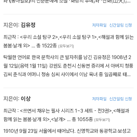
와 《동아일보》의 신춘문예에 소설 「화랑의 후예」와 「산화(山火)」가
생활은 그리 오래 이어지지 못했다. 같은 해 11월 일본인 교사와 한국
당선되었다. 1953년 서라벌예술대학 문예창작학과 교수로 취임하였
인 교사의 차별 대우에 분개해 조선인교원연맹 결성을 추진하다가 피
다. 아세아자유문학상(1955), 대한민국예술원상(1958),3·1문화상
검되었고, 이를 계기로 교사직을 그만두게 되었기 때문이다. 이때 그
지은이:
김유정
저자파일
신간알림 신청
(1967), 국민훈장 동백장(1968), 서울특별시문화상(1970)을 받았
의 나이 스물 하나였다. 따라서 스물 즈음까지 그의 의식을 거칠게나
다. 대표작으로 『등신불』 『무녀도』 『황토기』 『귀환장정』 『사반의 십
최근작 :
<우리 소설 탐구 2>
,
<우리 소설 탐구 1>
,
<해설과 함께 읽는
마 정리한다면, 굳건한 민족의식으로 무장해 자신의 세계를 지탱해
자가』 등이 있다. 1995년 사망했다.
봄봄·날개 외>
… 총 1522종
나갔다고 파악할 수 있겠다. 김정한이 애초 관심을 보인 문학 장르는
(모두보기)
시였다. 예컨대 경상남도 양산에는 그의 외가와 왕고모 댁이 있었고,
탁월한 언어로 한국 문학사의 큰 발자취를 남긴 김유정은 1908년 2
1927년 스무 살에 양산의 조분금(趙分今) 씨와 결혼했는데, 이곳을
월 12일(음력 1월 11일) 강원도 춘천시 신동면 증리에 서 아버지 청풍
취해 ＜수라도＞를 비롯한 여러 소설의 배경으로 설정해 나간 것은
김씨 춘식과 어머니 청송 심씨 사이에서 이남 육녀 중 일곱째로 태어
몇십 년이 지난 후다. 그러니까 이 시기에는 소설에 뜻이 없었기 때문
난 후 서울 종로구 운니동으로 가족 모두 이사를 오고 재동공립보통
에 양산에서 벌어졌던 다양한 사건들을 문학으로 끌어들이지 않았던
학교와 휘문고등보통학교를 거쳐 연희전문학교 문과에 진학하지만
것이라고 이해할 수 있다. 대신 이때 몰두했던 것은 시 창작이었다. 1
지은이:
이상
저자파일
신간알림 신청
중퇴한 후 고향 춘천 실레 마을로 내려가 금병의숙을 세워 문맹퇴치
928년에는 목원(牧園) 혹은 김정한(金汀翰)이라는 이름으로 ＜불
운동을 벌이고 금광에 손을 대기도 했다. 그러다 다시 서울로 올라와
최근작 :
<쓰면서 채우는 필사 시리즈 1~3 세트 - 전3권>
,
<해설과
교＞와 ＜조선일보＞에 시·시조를 투고했으며, 1929년 10월부터 1
본격적으로 문학에 대한 열정을 품고 금광 생활에서 얻은 경험과 고
함께 읽는 봄봄·날개 외>
,
<날개>
… 총 1055종
(모두보기)
930년까지는 목원생(牧園生), 김목원(金牧園), 김추색(金秋色)
향에서 보고 느꼈던 농촌 배경의 토속적 정취를 녹여낸 〈산골 나그
1910년 9월 23일 서울에서 태어났다. 신명학교와 동광학교·보성고
이라는 명의로 ＜조선일보＞, ＜동아일보＞, ＜조선시단＞, ＜대조
네〉, 〈총각과 맹꽁이〉를 발표하고 채만식·박태원·이상 등과 교류 하며