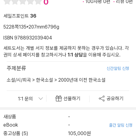
0
100자평 0편
리뷰 0편
세일즈포인트
36
5228쪽
135*207mm
6796g
ISBN 9788932039404
세트도서는 개별 서지 정보를 제공하지 못하는 경우가 있습니다. 각
권의 상세 페이지를 참고하시거나
1:1 상담
을 이용해 주십시오.
주제분류
신간알림 신청
소설/시/희곡
>
한국소설
>
2000년대 이전 한국소설
선물하기
공유하기
새상품
-
eBook
-
출간 알림 신청
중고상품 (5)
105,000원