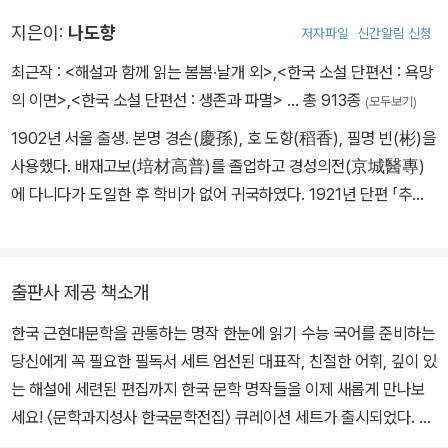
다, 1925년 단편소설 ＜그날 밤＞(朝鮮文壇, 1925.1.)을 발표하면
이다. 1960년 4·19혁명이 일어난 이후 통일운동을 역설하고, 민주
감격과 함께 곧이어 마주하게 된 ‘해방 이후’ 식민지의 모순, 미소 분
지은이:
나도향
저자파일
신간알림 신청
서 작가 활동을 시작하였다. 1927년조선프롤레타리아예술동맹(KA
화운동을 옹호하는 등 수차례 강연을 했다가 1961년 군사 쿠데타를
할과 신탁 통치, 남북 분단 등의 혼란한 사회 현실의 모습을 ＜엉덩이
PF)에 가담하였으며, 1934년 극단 ＜신건설사＞사건으로 투옥되었
만나 쫓겨 다녔고, 예순일곱 살이었던 1974년에는 개헌 촉구 서명에
최근작 :
<해설과 함께 읽는 봄봄·날개 외>
,
<한국 소설 단편선 : 욕망
에 남은 발자국＞, ＜삼팔선＞, ≪효풍≫ 등의 작품을 통해 세밀하게
다가 집행유예로 석방되었다. 그 뒤 귀향하여 소설 창작에 전념하면
나섰으며, 1985년 5·18민주혁명 기념사업 범국민운동 추진위원회
의 이면>
,
<한국 소설 단편선 : 생존과 파멸>
… 총 913종
(모두보기)
그려 낸다. 1950년 6월 25일 한국 전쟁이 발발하지만 염상섭은 피
서 많은 작품을 남겼다. 1940년 국민총력조선인연맹(國民總力朝
고문으로 추대되기도 했다. 1987년 6월에는 개헌 촉구 33인 시국선
난을 떠나지 못한다. 9·28 서울 수복, 10·25 중공군 개입, 1951년 1·
1902년 서울 출생. 본명 경손(慶孫), 호 도향(稻香), 필명 빈(彬)을
鮮人聯盟) 등 단체 활동을 하였다. 1945년 광복 당시 이기영(李箕
언에 동참했고, 9월 민족문학작가회의 초대 회장으로 뽑힌 바도 있
4 후퇴의 혼란 속에서, 염상섭은 윤백남, 이무영 등과 함께 해군에 입
사용했다. 배재고보(培材高普)를 졸업하고 경성의전(京城醫專)
永)과 함께 조선프롤레타리아예술동맹을 조직하였다. 다음해인 194
다. 마지막까지 아호 요산에 담긴 의미를 지켜 나갔던 김정한은 199
대해 1951년부터 1953년까지 부산과 서울 정훈감실에서 해군 소령
에 다니다가 도일한 후 학비가 없어 귀국하였다. 1921년 단편 「추억」
6년 북조선문학예술총동맹을 조직하여 북한공산당의 문화예술계의
6년 11월 28일 타계했다. 살아서 그가 꿋꿋하게 이어온 삶의 궤적을
으로 복무한 뒤, 1954년 5월 임시 중령으로 전역한다. 전쟁의 발발
을 「시민공론」에 발표하여 문단에 데뷔 이상화, 현진건, 박종화 등과
주동적 구실을 담당하였다. 초기 김일성(金日成) 체제 아래에서는
존중하는 차원에서 그의 장례는 사회장으로 치러졌다.
과 폐허가 된 전후(戰後)의 현실 등과 같은 역사적 비극 앞에서, 염상
함께 백조파라는 낭만파를 이루었다. 이후 홍사용, 박종화 등과 문예
문화선전상 등의 요직을 거쳤으나, 소련에서의 스탈린 격하 시기에
섭의 소설은 일상적 삶의 감각을 객관적으로 보여준다. 1950년대 중
동인지 「백조」를 창간하고 『젊은이의 시절』등 애상적이고 감상적인
김일성 반대 세력에 동조하다가 1960년대 초기에 숙청된 것으로 알
출판사 제공 책소개
후반 이후 발표되는 일련의 후기 작품들은 주로 남녀 연애담에 기반
작품을 발표하였다. 1923년에 『17원 50전』 『행랑 자식』을 『개벽
려져 있다.
한 결혼과 가족의 문제의 문제를 다루고 있다. 염상섭은 1963년 3월
한국 근현대문학을 관통하는 명작 한눈에 읽기 수능 국어를 준비하는
(開闢)』에, 『여이발사(女理髮師)』를 『백조』에 발표하였고, 1925
14일 서울 성북동에서 타계한다. 서울에서 나고 자란 서울 토박이의
당신에게 꼭 필요한 필독서 세트 엄선된 대표작, 친절한 어휘, 깊이 있
년에 『물레방아』 『뽕』 『벙어리 삼룡이』를 발표함으로써 민중들의 슬
삶은 서울에서 마무리된다. ‘작가’ 염상섭이 남긴 빛나는 작품들은 여
는 해설에 세련된 편집까지 한국 문학 명작들을 이제 새롭게 만나보
프고 비참한 삶에 촛점을 맞춘 작품을 주로 선보이다가 26세의 젊은
전히 여기에 남아 있다. 염상섭은 평생에 걸쳐 작품 창작에 임하고, 소
세요! 〈문학과지성사 한국문학전집〉 큐레이션 세트가 출시되었다. 한
나이로 요절하였다. 애상적이고 감상적인 작품은 물론 주관적인 애상
설을 쓴다는 것의 의미를 붙들었던 작가였다. 그가 보여 주는 치열한
국 근현대문학사의 주요 작품들을 한자리에 모인 문학전집이 수험생
과 감상을 극복하고 객관적인 사실주의적 경향을 보여 주는 작품까