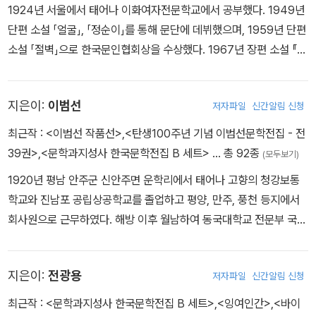
식으로 뭉친 단체였다. 일본 유학을 그만두게 된 계기도 계급 사상과
1924년 서울에서 태어나 이화여자전문학교에서 공부했다. 1949년
했으나 거사 직전 검거된다. 약 3개월간의 수감 후에는 요코하마의
관련이 있다. 1932년 3학년 여름방학 때 귀향한 후 농민 조직 활성화
단편 소설 「얼굴」, 「정순이」를 통해 문단에 데뷔했으며, 1959년 단편
복음(福音)인쇄소에 취직해 직공 노릇을 한다. 이 시기 경험한 양가
를 위해 사업을 펼치다가 경찰에 피검되었고, 이 사건으로 인해 9월
소설 「절벽」으로 한국문인협회상을 수상했다. 1967년 장편 소설 『이
적 경험, 즉 ‘근대 그 자체로서의 일본(문학)에 대한 의식’과 ‘제국 일
학업을 중단하게 되었던 것이다. 같은 해 12월 그의 데뷔작 ＜그물
찬란한 슬픔을』로 여류문학상을 받았고, 1984년에는 장편 소설 『사
본과 식민지 조선의 문제’는 이후 염상섭 문학 전반을 관통하는 핵심
(?)＞이 ＜문학건설＞에 발표되었다. 학업을 중단한 후 김정한은 다
도세자빈』으로 중앙문화대상, 1988년에는 같은 작품으로 대한민국
적인 요소로 구체화된다. 1920년 1월 ≪동아일보≫ 기자로 임명된
지은이:
이범선
저자파일
신간알림 신청
시 교사가 되어, 1933년 9월부터 남해공립보통학교에서 근무했고, 1
예술원상을 수상했다. 대한민국예술원의 정회원이자 한국소설가협회
염상섭은 귀국해서 정경부 기자로서 활동하다 1920년 7월 사직한
939년 5월에는 남해군 남명심상소학교로 발령받아 1940년 3월까
대표 위원으로 활동했다. 2001년 숙환으로 별세했다. 『젊은 느티나
최근작 :
<이범선 작품선>
,
<탄생100주년 기념 이범선문학전집 - 전
다. 염상섭은 ≪폐허≫ 창간호 동인으로 활동하는 한편, 1920년 하반
지 교직을 이어나갔다. 그가 소설가로 등단한 것은 교직 생활을 펼쳐
무』, 『파도』, 『황량한 날의 동화』, 『밤의 무지개』, 『간신의 처』, 『사랑
39권>
,
<문학과지성사 한국문학전집 B 세트>
… 총 92종
기부터 1921년 봄까지 오산학교에서 교직 생활에 몸담기도 한다. 19
(모두보기)
나가면서였다. 1936년 단편소설 ＜사하촌(寺下村)＞으로 ＜조선
의 아픔과 진실』 등의 책을 출간했다.
21년 ＜표본실의 청개구리＞를 발표하며 문단에 데뷔하고 문단의 주
1920년 평남 안주군 신안주면 운학리에서 태어나 고향의 청강보통
일보＞ 신춘문예 당선을 거머쥐었던 것. 비참한 농촌의 현실을 실감
목을 받는다. 1924년 ≪시대일보≫에 발표된 ≪만세전≫은 염상섭
학교와 진남포 공립상공학교를 졸업하고 평양, 만주, 풍천 등지에서
나게 형상화한 한편, 이에 편승하는 타락한 불교계의 한 단면을 폭로
문학의 전환점을 보여 주는 작품이다. 이러한 문학적 성취는 1926년
회사원으로 근무하였다. 해방 이후 월남하여 동국대학교 전문부 국문
했다는 점에서 이 작품은 발표되자마자 큰 반향을 일으켰다. 뿐만 아
에서 1928년 사이에 이뤄진 두 번째 일본 유학과 결부되어 보다 심화
과를 졸업했다. 한국전쟁 중에는 부산으로 피난을 갔다가 거제도로
니라, 농촌을 계몽의 대상으로 파악하는 것이 아니라, 농민들이 현실
된 문제의식으로 나아간다. 일본 유학 중에도 염상섭은 꾸준히 작품
옮겨가서 거제고등학교 교사로 3년간 근무했다. 전쟁이 끝난 후 서울
에 자각해 나간다는 관점은 다른 작가들과 크게 변별되는 요소였다.
을 발표하고 있으며 일본인과 조선인이라는 민족적 정체성의 문제(혈
지은이:
전광용
저자파일
신간알림 신청
로 돌아와서 대광고등학교 교사로 부임했으며, 1956년에 『현대문
그렇지만 이로 인해 고초를 겪기도 했다. ＜사하촌＞이 사찰을 비방
통, 혼혈)를 밀도 있게 다룬다. 1928년 2월 귀국해서 ≪이심≫, ≪광
학』에 단편 「암표」와 「일요일」이 김동리의 추천을 받아 등단하였다. 1
최근작 :
<문학과지성사 한국문학전집 B 세트>
,
<잉여인간>
,
<바이
하는 소설이라고 하여 그는 장학사의 조사를 받았으며, 귀향했을 때
분≫ 등을 연재하는 것에 이어 마침내 1931년 ≪삼대≫를 발표한다.