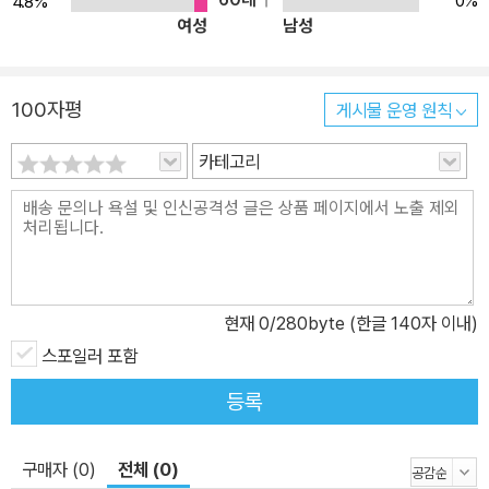
0%
4.8%
여성
남성
대표 단편 8편 수록. 지식인의 자의식을 날카롭게 투시하며 지식인소
설의 독자적 면모를 획득한 작가가 1920~30년대의 자본주의적 현
실 원리와 민중의 삶을 풍자적으로 포착했다. 3) 사하촌 | 김정한 단
100자평
게시물 운영 원칙
편선 (성신여대 강진호 책임 편집) 리얼리즘문학과 민족문학을 대표
하는 김정한의 대표 단편 11편 수록. 민중들의 삶을 통해 누구보다 먼
카테고리
저 ‘근대화의 문제’를 문학적으로 제기하고 예리하게 포착한 작가의
진면목을 볼 수 있다. 4) 등신불 | 김동리 단편선 (서울시립대 이동하
책임 편집) 김동리의 후기 단편 9편 수록 탁월한 문체의 매력, 빈틈없
는 구성의 묘미, 인상적인 인물상의 창조, 인간에 대한 깊이 있는 통찰
이라는 김동리 단편의 미학을 경험할 수 있다. 5) 동백꽃 | 김유정 단
현재
0
/280byte (한글 140자 이내)
편선 (강원대 유인순 책임 편집) 고단한 삶을 살아가는 순박한 촌부에
스포일러 포함
서 사기꾼에 이르기까지 다양한 삶의 모습을 문학 속에 그대로 재현
한 김유적의 주옥같은 단편 23편 수록. 인물의 토속성과 해학성, 생생
등록
한 삶의 언어와 희비가 한데 담겼다. 6) 날개 | 이상 단편선 (경북대
김주현 책임 편집) 근대근대와 맞닥뜨린 당대 식민지 조선의 기념비
구매자 (0)
전체 (0)
이자 자화상 역할을 했던 이상의 대표 단편 11편 수록. 전위적이고 해