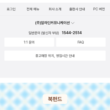
냉철한 묘사가 두드러진다. 11) 과도기 | 한설야 단편선 (한양대 서경
로그인
전체 메뉴
회사 소개
출판사 안내
PC 버전
석 책임 편집) 식민지 시대 신경향파 카프 계열 작가로서 사회주의 리
얼리즘을 추구한 작가 한설야의 문학적 특징이 잘 드러나는 단편 17
(주)알라딘커뮤니케이션
편 수록. 시류에 편승하지 않고 노동과 계급 문제를 평생 과제로 삼아
1544-2514
일반문의 (발신자 부담)
창작에 몰두한 작가의 열정을 살펴볼 수 있다. 12) 벙어리 삼룡이 | 나
도향 중단편선 (서강대 우찬제 책임 편집) 위험한 시대에 불안하게 살
1:1 문의
FAQ
면서도 그 위험한 자유의 상태를 즐기는 방식으로 소설을 택한 나도
향의 대표작 11편 수록. 초기 낭만주의 경향에서 사실주의의 변모 여
중고매장 위치, 영업시간 안내
정까지가 한눈에 담긴다.