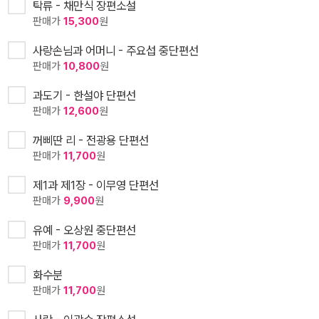
탁류 - 채만식 장편소설
판매가
15,300
원
사랑손님과 어머니 - 주요섭 중단편선
판매가
10,800
원
과도기 - 한설야 단편선
판매가
12,600
원
꺼삐딴 리 - 전광용 단편선
판매가
11,700
원
제1과 제1장 - 이무영 단편선
판매가
9,900
원
유예 - 오상원 중단편선
판매가
11,700
원
화수분
판매가
11,700
원