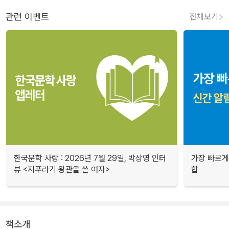
관련 이벤트
전체보기
한국문학 사랑 : 2026년 7월 29일, 박상영 인터
가장 빠르게
뷰 <지푸라기 왕관을 쓴 여자>
합
책소개