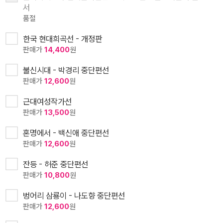
서
품절
한국 현대희곡선 - 개정판
판매가
14,400
원
불신시대 - 박경리 중단편선
판매가
12,600
원
근대여성작가선
판매가
13,500
원
혼명에서 - 백신애 중단편선
판매가
12,600
원
잔등 - 허준 중단편선
판매가
10,800
원
벙어리 삼룡이 - 나도향 중단편선
판매가
12,600
원