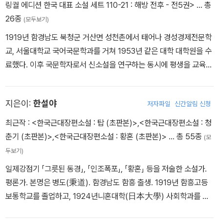
957년에 「학마을 사람들」을 발표하여 서정성 짙은 작품 세계를 선보
링궐 에디션 한국 대표 소설 세트 110-21 : 해방 전후 - 전5권>
… 총
는 테러를 당하기도 했다. 이때 그의 나이 스물아홉이었다. 1940년
1920∼1930년대 발표된 염상섭의 작품들은 식민지 근대의 문제를
였으며, 1959년에는 대표작으로 평가받는 「오발탄」을 발표하여 문
26종
교직을 그만두고 난 후 김정한은 ＜동아일보＞ 동래지국을 맡아 8개
(모두보기)
탐구하며, 식민지 조선의 정치·경제·사회·문화·사상에 관한 사유를 전
학계의 주목을 받았다. 「오발탄」은 전쟁으로 모든 것이 파괴된 암울한
월여 간 운영도 해보고, 경남 면포조합에 서기로 취직해 사무도 보다
1919년 함경남도 북청군 거산면 성천촌에서 태어나 경성경제전문학
개하고 있다. 역사와 사회·현실을 객관적으로 들여다보며 이를 깊이
현실 속에서 존재 의의를 잃어버린 채 방황하는 주인공의 자의식을
가 드디어 해방을 맞이했다. 해방 정국에서 김정한은 좌익 계열 단체
교, 서울대학교 국어국문학과를 거쳐 1953년 같은 대학 대학원을 수
있는 문제의식으로 구체화하고 있다는 점에서 리얼리즘적 성격을 나
사실주의적 필치로 그려낸 작품으로 유현목 감독에 의해 영화로도 제
에서 활발하게 활동을 벌여나갔다. 1945년 경남인민위원회 문화부
료했다. 이후 국문학자로서 신소설을 연구하는 동시에 평생을 교육계
타낸다. ≪삼대≫ 이후 염상섭은 ≪백구≫, ≪모란꽃 필 때≫, ≪불연
작되었다. 1960년대 이후에는 한국외국어대학의 교수로 부임하여
에서 활동했고, 조선문화건설중앙협의회 회원으로 이름도 올렸으며,
에 몸 바쳤다. 1939년 동아일보에 「별나라 공주와 토끼」가 입선, 19
속선≫ 등의 장편 소설을 발표하지만, 이들 작품은 앞선 시기의 작품
후진 양성에도 힘썼고, 수많은 단편과 15편에 달하는 장편을 연재하
1946년 2월 조선문학가동맹 부산지부장에 이어 부산예술연맹위원
55년 조선일보에 단편 「흑산도」가 당선되면서 문단에 나왔다. 1962
들에 비해 통속화되었다는 평가를 받고 있다. 그런 가운데 1930년대
는 등 정력적인 창작 활동을 펼쳤다. 만년에는 한국문학에 기여한 공
회 회장에 피선된 전력이 이에 해당한다. 이때의 활동으로 인해 김정
지은이:
한설야
저자파일
신간알림 신청
년에는 시대가 바뀜에 따라 권력에 아부하며 카멜레온처럼 살아남는
중반 염상섭은 돌연 만주행을 선택한다. 진학문의 권유로 ≪만선일보
로를 인정받아 1981년에 예술원 회원이 되었고 대한민국 예술상을
한은 두 번이나 옥고를 치렀다. 1946년 4월 미 군정은 이러한 활동
인물을 풍자한 단편 「꺼삐딴 리」로 제7회 동인문학상을 수상하였다.
≫의 편집국장으로 근무하며, 1939년 만주 안동 대동항 건설 사업 선
최근작 :
<한국근대장편소설 : 탑 (초판본)>
,
<한국근대장편소설 : 청
수상하였다. 이듬해 1982년 2월 28일에 뇌일혈로 졸도하여 경희의
을 ‘정부 행세’로 규정해 노백용(盧百容), 김동산(金東山) 등과 함
1955년부터 약 11년간 『사상계』에 「신소설 연구」를 연재하는 한편,
전에 종사한다. 이 기간 중 염상섭은 장편 소설 ≪개동≫을 집필하고,
춘기 (초판본)>
,
<한국근대장편소설 : 황혼 (초판본)>
… 총 55종
료원에 입원한 뒤 3월 13일에 사망하였으며, 이후 경기도 용인시 모
(모
께 그를 검거했으며, 1950년 전쟁이 발발하자 한국 정부는 사상 문
1965년 장편소설 『나신』, 1967년 전작장편소설 『창과 벽』을 발간
안수길·박영준 등의 창작집 ≪싹트는 대지≫와 안수길의 창작집 ≪북
현면 용인공원묘지에 안장되었다.
두보기)
제로 그를 체포했던 것이다. 그가 김동산으로부터 ‘요산(樂山)’이라
했다. 창작집으로는 1959년 『흑산도』, 1975년 『꺼삐딴 리』, 1977
원(北原)≫ 등의 서문을 쓴 것을 제외하고는 별다른 창작 활동을 보
일제강점기 「그릇된 동경」, 「인조폭포」, 「황혼」 등을 저술한 소설가.
는 아호를 받은 것은 1950년 8월 감옥 안에서였다. 아호 요산에는
년 『동혈인간』 등이 있다. 국제 펜클럽 한국본부 사무국장, 한국현대
이지 않는다. 1945년 광복을 맞이하기까지 약 10여 년의 기간 동안
평론가. 본명은 병도(秉道). 함경남도 함흥 출생. 1919년 함흥고등
‘오래도록 지조를 지키며 살아라’라는 의미가 담겨 있다. 이후 김정한
문학연구회 회장을 역임했고, 1971년 국제 펜클럽 주최 제38차 세계
그는 일종의 ‘문학적 단절’의 시간을 보내는 것이다. 해방된 서울로 돌
보통학교를 졸업하고, 1924년니혼대학(日本大學) 사회학과를 졸
이 보여준 삶의 궤적을 보면, 아호 ‘요산’처럼 살아나갔음을 확인하게
작가대회에 한국 대표로 참가했다. 1956년 『사상계』 논문상, 1979
아온 염상섭은 ＜해방의 아들＞을 발표하며 다시금 문학 활동을 이어
업하였다. 귀국 후 북청사립중학교(北靑私立中學校) 강사로 지내
된다. 민주화를 향한 방향으로 한 치의 어긋남도 없이 나아갔기 때문
년 대한민국문학상을 받았으며 1988년 지병으로 타계했다.
가고, ≪경향신문≫ 창간 당시 편집국장으로 근무하기도 한다. 해방의