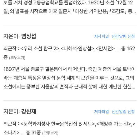
보를 거쳐 경성고등공업학교를 졸업하였다. 1930년 소설 「12월 12
＞ 등에 다수의 시를 발표했던 것이다. 그렇지만 1931년을 기점으로
〈금 따는 콩밭〉 〈노다지〉 〈금〉 〈떡〉 〈만무방〉 〈봄봄〉 〈안해〉 등 열한 편
일」의 발표를 시작으로 이후 일문시 「이상한 가역반응」·「조감도」 등을
해 그는 소설 분야로 방향을 선회했는데, 11월 무렵 ＜구제사업＞이
의 소설과 수필 세 편을 발표해 문단의 찬사를 받고 후기 구인회 동인
발표하는 등 본격적인 창작에 나서게 된다. 1933년 각혈로 배천온천
라는 단편소설을 써서 잡지에 투고했으나 일제의 검열로 결국 게재될
으로 참여한 후 이태준, 이상과 깊은 친분을 쌓는다. 그는 이때쯤 치질
에 요양을 가서 금홍을 만났으며, 서울에 돌아와 동거를 하게 된다. 그
수 없었다고 훗날 술회했던 데서 이러한 사실이 드러난다. 시 창작으
과 늑막염이 악화한 상태로 병원에서 폐결핵 진단까지 받고 고통으로
지은이:
염상섭
저자파일
신간알림 신청
녀와의 삶을 바탕으로 「지주회시」·「날개」·「봉별기」를 썼다. 1934년
로 출발했던 김정한이 소설 분야로 나아간 까닭은 계급 사상의 영향
잠도 제대로 자지 못할 지경이었다. 그 후 농촌에서 우직하고 순진하
『조선중앙일보』에 「오감도」를 발표하였으나 독자들의 거센 반발로 1
과 관련지어 생각해 볼 수 있다. 주지하다시피 계급/계층의 대립 구조
최근작 :
<우리 소설 탐구 2>
,
<나혜석·염상섭>
,
<만세전>
… 총 152
게 살아가는 하층민의 비참한 생활 실상을 특유의 해학적 수법으로
5편 연재로 그만두게 된다. 1935년에는 성천을 기행하였으며, 이를
를 효과적으로 드러내기에는 시 장르보다는 소설 장르가 적합하다.
종
표현한 단편 〈봄과 따라지〉 〈가을〉 〈두꺼비〉 〈봄밤〉 〈이런 음악회〉 〈동
(모두보기)
바탕으로 「산촌여정」과 「권태」를 내놓게 된다. 1936년에 『시와 소
다시 말한다면, 각각의 계급/계층이 충돌하는 지점에서 사건을 구성
백꽃〉 〈야앵호〉 〈옥토끼〉 〈정조〉 〈슬픈 이야기〉와 수필 〈오월의 산골
1897년 서울 종로구 필운동에서 태어난다. 중인 계층의 서울 토박이
설』을 편집하였고, 「날개」를 발표하여 일약 문단의 총아로 떠올랐으
하고, 이로써 현실의 갈등을 긴박하게 제시하는 데 맞춤한 장르가 소
짜기〉 〈어떠한 부인을 마지할까〉 〈전차가 희극을 낳아〉 〈길〉 〈행복을
라는 계층적 특징은 염상섭 문학 세계의 근간을 이루는 것으로, 그의
며, 「위독」·「동해」·「종생기」 등 뛰어난 작품들을 창작하였다. 10월에
설이라는 것이다. 그가 계급 사상에 빠져들었던 것은 일본 유학 때다.
등진 정열〉 〈밤이 조금만 짤렀드면〉 등을 발표하고 미완의 장편 〈생의
소설에서는 풍부한 서울말의 흔적과 근대적 삶에 대한 예민한 현실
동경으로 건너갔으며, 「실화」·「동경」 등을 창작하였다. 1937년 2월
1929년 2월 일본으로 건너간 그는 1930년 4월 와세다대 부속 제일
반려〉를 연재하기도 했다. 그는 불과 이 년 남짓한 작가 생활 동안 삼
감각을 찾아볼 수 있다. 관립 사범 학교를 중퇴하고 보성학교 중학 과
불령선인으로 체포되었으며, 4월 17일 동경제대 부속병원에서 생을
고등학원 문과 문학부에 입학했다. 이 시절 그는 독서회에 가입해 사
십여 편의 단편과 한 편의 미완성 장편, 두 편의 번역 소설, 열두 편의
정을 수학하던 중 1912년 염상섭은 일본 유학을 떠난다. 일본군 육군
마감하였다.
회과학 서적들을 탐독하는 한편, 이찬, 안막, 이원조 등과 교류하며 계
수필과 편지와 일기 여섯 편 등 왕성한 창작 의욕을 보이다 지병인 폐
지은이:
강신재
저자파일
신간알림 신청
중위였던 맏형의 도움으로 교토(京都)부립 제2중학을 마치고 이후
급 사상에 빠져들었던 것이다. 1931년 11월 결성된 동지사(同志社)
결핵에 시달리다 1937년 3월 29일 꽃다운 스물아홉의 나이로 요절
게이오의숙대학(慶應義塾大學) 예과 1학기를 다니다 자퇴한다. 그
최근작 :
<문학과지성사 한국문학전집 B 세트>
,
<해방촌 가는 길>
,
<
에 발기인으로 참여한 데서 알 수 있듯이, 김정한이 품었던 계급 사상
했다. 그의 유해는 친구, 형제, 조카들에 의해 화장한 후 한강에 뿌려
러던 중 조선에서 발생한 3·1 운동의 소식을 듣게 되고, 이에 3월 19
소나기>
… 총 31종
(모두보기)
의 열도는 대단했다. 재일 조선인 예술 연구 단체인 동지사는 계급의
졌다.
일 오사카 덴노지(天王寺) 공원에서 단독적으로 독립 선언을 주재