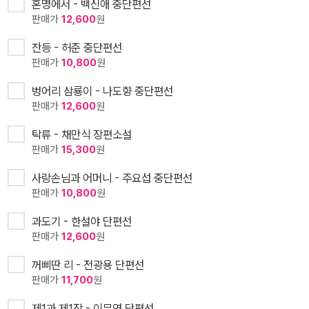
혼명에서 - 백신애 중단편선
판매가
12,600
원
잔등 - 허준 중단편선
판매가
10,800
원
벙어리 삼룡이 - 나도향 중단편선
판매가
12,600
원
탁류 - 채만식 장편소설
판매가
15,300
원
사랑손님과 어머니 - 주요섭 중단편선
판매가
10,800
원
과도기 - 한설야 단편선
판매가
12,600
원
꺼삐딴 리 - 전광용 단편선
판매가
11,700
원
제1과 제1장 - 이무영 단편선