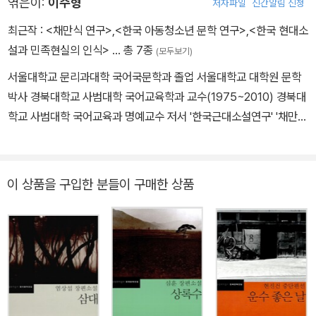
엮은이:
이주형
저자파일
신간알림 신청
학원 문과에 입학하지만 이듬해 공부를 중단하고 동아일보 기자로 입
사했다가 1년여 만에 그만둔다. 1924년 단편 〈세 길로〉가 ‘조선문
최근작 :
<채만식 연구>
,
<한국 아동청소년 문학 연구>
,
<한국 현대소
단’에 추천되면서 문단에 등단한다. 그 뒤 〈산적〉을 비롯해 다수의 소
설과 민족현실의 인식>
… 총 7종
(모두보기)
설과 희곡 작품을 발표하지만 별반 주목을 끌지 못했다. 1932년 〈부
서울대학교 문리과대학 국어국문학과 졸업 서울대학교 대학원 문학
촌〉, 〈농민의회계〉, 〈화물자동차〉 등 동반자적인 경향의 작품을, 193
박사 경북대학교 사범대학 국어교육학과 교수(1975~2010) 경북대
3년 〈인형의 집을 나와서〉, 1934년 〈레디메이드 인생〉 등 풍자적인
학교 사범대학 국어교육과 명예교수 저서 '한국근대소설연구' '채만식
작품을 발표하여 작가로서의 기반을 굳힌다. 1936년에는 〈명일〉과
전집' 외 다수
〈쑥국새〉, 〈순공있는 일요일〉, 〈사호일단〉 등을, 1938년에는 〈탁류〉
와 〈금의 열정〉 등의 일제강점기 세태를 풍자한 작품을 발표한다. 특
이 상품을 구입한 분들이 구매한 상품
히 장편 소설 〈태평천하〉와 〈탁류〉는 사회의식과 세태 풍자를 포괄적
으로 보여주는 작품이다. 또한 1940년에 〈치안속의 풍속〉, 〈냉동어〉
등의 단편 소설을 발표한 그는 1945년 고향으로 내려가 광복 후에
〈민족의 죄인〉 등을 발표하지만 1950년에 생을 마감한다.