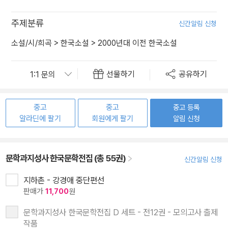
주제분류
신간알림 신청
소설/시/희곡
>
한국소설
>
2000년대 이전 한국소설
선물하기
공유하기
중고
중고
중고 등록
알라딘에 팔기
회원에게 팔기
알림 신청
문학과지성사 한국문학전집 (총 55권)
신간알림 신청
지하촌 - 강경애 중단편선
판매가
11,700
원
문학과지성사 한국문학전집 D 세트 - 전12권 - 모의고사 출제
작품