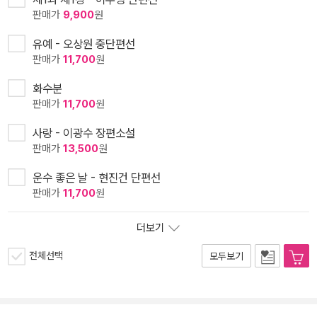
판매가
9,900
원
유예 - 오상원 중단편선
판매가
11,700
원
화수분
판매가
11,700
원
사랑 - 이광수 장편소설
판매가
13,500
원
운수 좋은 날 - 현진건 단편선
판매가
11,700
원
더보기
전체선택
모두보기