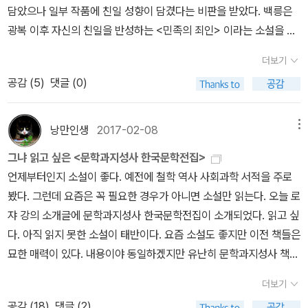
의 청승이며, 무슨 놈의 지랄짓잉고오? 이런 생각이 가끔, 그 뒤버틈
토지를 소작으로 주는 것은 큰 선심이요, 따라서그들을 구제하는 적
담았으나 일부 작품에 친일 성향이 담겼다는 비판을 받았다. 백릉은
동안 인간은 늙어 백발로, 백발은 마침내 무덤으로…… 이렇게 하염없
31. 주요섭, 사랑손님과 어머니32. 나도향, 벙어리 삼룡이33. 허 준,
은 들더람 말이네그려!” 이와 같은 건전한 생각이 잠깐 그의 곁으로
선이라는 것이 윤직원 영감의 지론이던 것입니다. 윤직원 영감의 신
광복 이후 자신의 친일을 반성하는 <민족의 죄인> 이라는 소설을 썼
어도 인류는 하루하루 더 재미있어간답니다.- P241사람은 누구 없
잔등34. 유치진, 함세덕, 오영진, 차범석, 이근삼, 최인훈, 이현화, 이
찾아왔다가. 의미를 되새겨볼 여지도 없이 잔인하게 지워버린 것은
경으로는 결코 무리가아닙니다. 논이 나의 소유라는 결정적 주장도
다. 이중섭이나 채만식은 스포츠맨이다. 근대문학에 대한 향수는 묘
이 뱀을 섬뻑 만나면 대개는 깜짝 놀라 몸이 오싹해지고, 반사적으로
강백, 이윤택, 오태석, 한국현대희곡선35. 백신애, 혼명에서36. 김명
이런 고민 자체가 남들에게 약하게 보일 빌미를 제공했기에 스스로
더보기
크지만, 소작경쟁이 언제고 심하여, 논 한 자리를 두고서 김서방 최서
한 울림을 준다. 다쓸어져가는 오두막집에서 말년을 보냈던 한 시대
적의와 경계의 자세를 취합니다.이것은 우리의 오래오랜 조상, 즉 사
숙, 나혜석, 김일엽, 이선희, 임순득, 근대여성작가선37. 박경리, 불신
감내해야만 했을 어두운 대가임에 틀림없다. 이것은 그의 비극을 만
공감 (
5
)
댓글 (0)
방 이서방 채서방 이렇게 여럿이, 제각기 서로 얻어 부치려고 청을 대
의 작가에 대한 연민과 향수는 그 지역에 대한 지형이나 지금의 풍경
전(史前)인류(人類)가 파충류의 전성기대에 그들의 위협 밑에서 수
시대
드는 또 하나의 이유가 될 것이다.
다가는 필경 그중의 한 사람에게로 권리가 떨어지고 마는데, 김서방
으로도 느낄 수 있다. 그것은 고향을 그리는 마음일 것이다, 고향은 따
백만 년을, 항상 공포와 투쟁과 경계를 하고 살아오는 동안, 그것이 어
이나 혹은 이서방이나 또는 채서방이나에게로 줄 수 있는 논을 최서
뜻하고 잔잔한 하심을 갖게 한다. 군산은 고향같은 타향이다. <탁류
언간 한 개의 본능이 되어졌고, 그러한 조상의 피가 시방도 우리 인류
낭만인생
2017-02-08
메뉴
방 너를 준 것은 지주 된 내 뜻이니까. 더욱이나 내가 네게 적선을 한
>는 1937년 12월부터 1938년 5월에 걸쳐 조선일보에 연재되었다.
의 몸에 흐르고 있는 때문이라고 말하는 학자가 있습니다.- P260지
그냐 읽고 싶은 <문학과지성사 한국문학전집>
것이 아니냐?...... 이것이 윤직원영감이 소작권에 의한 자선사업의 방
모함과 사기·살인 등 부조리로 얽힌 1930년대의 사회상을 풍자와 냉
주가 소작인에게 토지를 소작으로 주는 것은 큰 선심이요, 따라서 그
언제부터인지 소설이 좋다. 예전에 철학 역사 사회과학 서적을 주로
법론입니다.(274-275)“화적패가 있너냐아? 부랑당 같은 수령(守
소로 엮은 대표작이다. 군의 고용원을 지낸 정주사의 딸 초봉이는 정
들을 구제하는 적선이라는 것이 윤직원 영감의 지론이던 것입니다.
봤다. 그런데 요즘은 꼭 필요한 경우가 아니면 소설만 읽는다. 오늘 로
令)들이있더냐?...... 재산이 있대야 도적놈의 것이요. 목숨은파리 목
주사가 미두에 미쳐 가세가 기울어지자 약국 제중당에서 일을 했다.
윤직원 영감의 신경으로는 결코 무리가 아닙니다. 논이 나의 소유라
쟈 강의 소개글에 문학과지성사 한국문학전집이 소개되었다. 읽고 싶
숨 같던 말세넌 다 지나고오…… 자 부아라, 거리거리순사요, 골골마
남자들은 나이가 차고 용모가 예쁜 초봉이를 탐냈다. 약국 주인 박재
는 결정적 주장도 크지만, 소작 경쟁이 언제고 심하여, 논 한 자리를
다. 아직 읽지 못한 소설이 태반이다. 요즘 소설도 좋지만 이전 책들은
다 공명헌 정사(政事), 오죽이나 좋은 세상이여…… 남은 수십만 명
호는 초봉이를 서울로 유인하려다 그의 처가 훼방을 놓은 바람에 실
두고서 김서방 최서방 이서방 채서방 이렇게 여럿이, 제각기 서로 얻
묘한 매력이 있다. 내용이야 동일하겠지만 유난히 문학과지성사 책이
동병(動兵)을 하여서, 우리조선놈 보호히여주니, 오죽이나 고마운
패한다. 매파의 꼬임에 넘어간 부모의 권고로 초봉이는 호색가인
어 부치려고 청을 대다가는 필경 그중의 한 사람에게로 권리가 떨어
눈에 들어 오는 것은 아마도 표지 때문이 아닐까. 그냥 옛풍경이 좋다.
세상이여? 으응?...... 제것 지니고 앉어서 편안허게 살 태평세상, 이
은행원 고태수와 결혼한다. 그러나 꼽추인 장형보의 흉계로 남편을
지고 마는데, 김서방이나 혹은 이서방이나 또는 채서방이나에게로 줄
더보기
나이가 든 탓이리라. 산을 찍었다. 등성을 타고 듬성듬성 소나무들이
걸 태평천하라구허는 것이여, 태평천하!...... 그런디 이런 태평천하에
잃고 꼽추에게 몸을 버린다. 그 이후 서울로 가던 초봉이는 박재호의
수 있는 논을 최서방 너를 준 것은 지주 된 내 뜻이니까. 더욱이나 내
공감 (
18
)
댓글 (2)