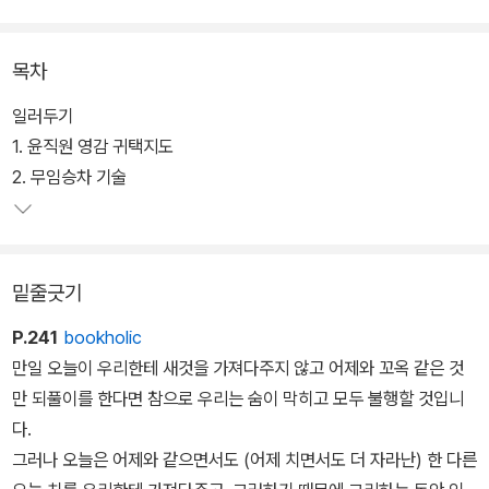
다. 또한 작품의 원본을 토대로 연재본과 다른 판본과의 대조로 오류
를 수정했다.
목차
각 작가의 전공자들인 책임 편집자들이 곁들인 낱말 풀이와 해설, 주
일러두기
석도 독자들에게 충실한 길잡이를 제공한다. 이밖에도 맞춤법과 띄어
1. 윤직원 영감 귀택지도
쓰기의 변환 작업에서 가급적 현대어 표기를 적용시켰으며, 저작권과
2. 무임승차 기술
관련된 사항에서도 정식 계약을 체결하여 진행하였다.
부정적인 상황들이 난무하는 시대 현실을 독자적인 문학적 기법과 비
밑줄긋기
판의식으로 그려낸 장편소설. 판소리 사설의 반어, 자기 폭로, 비유,
과장, 희화화 등의 표현법에 사투리를 섞은 요설, 창을 듣는 듯한 느낌
P.241
bookholic
과 재미를 선사한다. 세태풍자소설의 장을 열었던 채만식이 쓴 가족
만일 오늘이 우리한테 새것을 가져다주지 않고 어제와 꼬옥 같은 것
사소설의 전형.
만 되풀이를 한다면 참으로 우리는 숨이 막히고 모두 불행할 것입니
다.
그러나 오늘은 어제와 같으면서도 (어제 치면서도 더 자라난) 한 다른