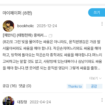
직원 영감(생김새와 덩치 때문에 윤두꺼비라고 불렸던 영감은 두섭이
원의 캐릭터는 어떻게 평가해야할 것인가‘ 이것이 이 책의 가장 큰 논
읽다보면 그 어떤 구절들보다도 독자의 미간에 긴장을 주는 그런 부
빠져 돈을 계속 잃고 손자 종수도 툭하면 윤직원영감을 찾아와 돈을
라는 이름을 가졌지만, 매관매직의 상징인 직원(直員)이라는 직함을
평일 것이다. 윤 직원이라는 사람은 단순히 나쁜 사람이라고 평가할
분이라고 나는 느꼈다. “제 것 지니고 앉어서 편안허게 살 태평세상,
달라고 했어. 윤창식은 도박에 빠져서 일본에서 둘째 아들로부터 온
쓰기
마이페이퍼 (8편)
자랑스러워 했다.)의 인물 됨됨이를 가장 잘 표현하고 있는 4장의 제
수도 있고, 또는 상황에 맞게 잘 살아가는 사람이라고 할 수도 있다.
이걸 태평천하라고 허는 것이여, 태평천하!” 윤직원 영감의 발광이
급한 전보가 왔는데도뒷전이었어. 그 전보 내용은 윤창식의 둘째 아
목(우리만 빼놓고 어서 망해라.)에서 우리들은 자기밖에 모르는 사람
그러나 어떻게 보든지 이 책을 읽은 사람이라면 모두가 윤 직원에 대
다. 종학에게 줄 돈은 사라지고, 이 손자는 삽시간에 ‘죽일 놈’이 된다.
들 종학이 사회주의에 빠졌다가 경시청에 붙잡혔다는 내용이었어. 사
bookholic
2025-12-24
메뉴
이며, 자기만 잘살면 누가 어떻든 상관없다고 생각했던 스크루지의
해 분노심을 가질 것이다. 일제강점기 시대는 우리민족의 힘든 시기
가솔들은 어찌할 바를 모른다. 영감은 퇴장했어도 몸 둘 바를 모른다.
실 윤창식은 윤직원 영감의 마지막 희망이었어. 일본 유학을 마치고
얼굴을 자연스럽게 떠올릴 수 있다. 유사한 성향의 인물을 다루고 있
[채만식] (태평천하) 중에서…
였고 그 시기에 친일파였다는 것만으로도 윤 직원은 분노의 대상이
나라든 가솔이든, 그걸 말아먹은 자식을 보지 못하고 죽었다는 점에
돌아와 경찰서장이 되길 바라고 있었어. 그런데 윤직원 영감이 가장
으나, <태평천하>는 <크리스마스 캐럴>에 비해 훨씬 현실적으로 사
(82)또 그런 빚을 물어주는 싸움은 아니라도, 윤직원영감은 가끔 딸
된다. 나도 책을 읽으며 많은 분노를 느꼈다. 이것이 우리역사의 과거
서는, 적어도 그런 바로는 진시황이 윤직원 영감보다는 행복하다는
극혐하는 사회주의에 빠져 경시청에붙잡혔다니... 이 소식을 들은 윤
회를 바라보고 있으므로 비교적인 우위에 있다고 말하고 싶다. <태평
서울아씨와도 싸움을 해야 합니다. 작은손자며느리와도 싸움을 해야
라는 생각에 마음이 아팠고 악한상황에서의 인간성에대한 생각도 많
채만식의 평에서는 망해가는 역사가 보인다. 망국(亡國)을 하여도
직원 영감이 격분하는 장면으로 소설은 끝이 났단다.....이 소설의 제
천하>는 <크리스마스 캐럴>이 제공하는 판타지의 요소와 이를 통해
하고, 방학에 돌아오는 작은손자 종학과도 싸움을 해야합니다.며느리
이 하게 됐다. 실제로 이 책이 발간된 시기는 1948년으로 친일파를
망가(亡家)는 하지 않겠노라고 돈을 붙잡고 고집부리는 저 만석꾼도
목 <태평천하>는 반어적인 표현으로 지은 제목 중 손가락에들지 않
서 깨닫는 내적인 자기반성이라는 교훈을 완벽하게 제거한다. <태평
고씨하고는 말할 것도 없고, 사랑방에 있는대복이나 삼남이와도 싸움
비판, 풍자하기 위해 발간 됐을 것이다. 책을 읽어보면 느낄 수 있다.
그렇고, 그 밑 사람들도 도통 시대의식이란 것이 없다. 그래서 다 망했
을까 싶구나. 우리나라 사람들이 가장 암울한 시기를 이야기하고 있
천하>는 예방의 의미보다 현실의 극한까지 보여줌으로써 깨닫게한
을 해야 합니다.맨 웃어른 되는 윤직원 영감이 그렇게 싸움을 줄창지
일단 일제 강점기에 지어진 책 제목을 현실과 달리 ’태평천하’라고 지
다. 채만식은 독자들을 웃기고, 그 웃음은 독자들을 달래어준다. 한판
는데, 제목이 태평천하라니... 소설의 주인공 윤직원 영감의 입장에서
다. 부유한 지주의 신분으로 땅을 소작농에게 경작케 하여 부를 착취
듯 하든가 하면, 일변 경손이는 태식이와 싸움을 합니다.서울아씨는
음으로써 호기심을 유발하였다. 이러한 반어적인 표현을 통해 조금
크게 웃고 나면 뭔가 살아갈 힘이라도 나는 것이 이치인 것을, 그러나
태평천하일수도 있지만 콩가루 집안이 아무리 태평천하라고 해봐야
더보기
하거나, 일수를 빌려주어 폭리를 취하는 윤직원 영감에게 일제강점기
올케 고씨와 싸움을 하고, 친정 조카며느리들과싸움을 하고, 경손이
더 일제강점기의 시대상황을 풍자하고 강조한 것이다. 그리고 책 내
아홉 달 간 《조광》에 연재된 이 소설이 풍자한 세계의 그 사람들은 조
실제를 들여다 보면 짐승만 못한 세상 아니더냐. 유일한희망이었던
시대는 구한말 신변의 위협에 따른 불안함에서 해방된 사회이며, <태
공감 (
16
)
댓글 (0)
와 싸움을 하고, 태식이와 싸움을 하고, 친정아버지와 싸움을 합니다.
용에는 직접적인 비판은 드러나지 않지만 비꼬는 말투로 풍자하는 것
금씩이라도 움돋았을 그 힘을 어떻게 쓰고자 했을까. 이렇게 묻는다.
둘째 손자가 윤직원이 가장 혐오하는 사회주의자가 되었다는 소식을
평천하>의 더할 나위 없이 평화로운 삶은 윤직원 영감이 처한 신분에
고씨는 시아버지와 싸움을 하고, 며느리들과 싸움을하고, 시누이와
은 은근한 재미를 주기도 한다. 또, 일제강점기의 현실을 가난한 사람
“보소, 당신 잘못 살고 있소. 거 망해가는 꼬라지의 땅에서 그렇게 히
듣고는 얼마나 고소하던지...그런데 지은이 채만식은 이 소설을쓸 당
한해서는 어쩌면 타당하다고 여겨지기도 한다. 윤직원 영감은 이런
싸움을 하고, 다니러 오는 아들과 싸움을하고 동대문 밖과 관철동의
들의 모습이 아닌 부자 윤 직원네 가족만 묘사함으로써 잘 풍자하고
히 헤헤 웃고 있으면 하늘에서 태평천하라도 떨어진단 말이오?” 그러
대장정
2022-04-24
메뉴
시 윤직원 영감을 어떤 사람을 모델로 하지 않았을까. 실제로 친일을