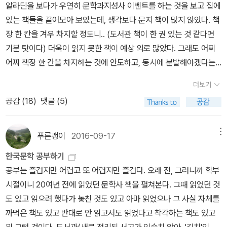
알라딘을 보다가 우연히 문학과지성사 이벤트를 하는 것을 보고 집에
염상섭, <삼대>(1)7강 4월 18일_ 염상섭, <삼대>(2)8강 4월 25일
있는 책들을 끌어모아 보았는데, 생각보다 문지 책이 많지 않았다. 책
_ 채만식, <태평천하> 17. 02. 08.
장 한 칸을 겨우 차지할 정도니.. (도서관 책이 한 권 있는 것 같다면
기분 탓이다) 더욱이 읽지 못한 책이 예상 외로 많았다. 그래도 어찌
어찌 책장 한 칸을 차지하는 것에 안도하고, 동시에 분발해야겠다는
생각도 든다.. 나에게 떠오르는 문지의 첫 이미지는 최인훈의 『광장』
더보기
이다. 고등학생 때 처음 친구의 책을 빌려서 보았으니 빠른 만남은 아
공감 (
18
)
댓글 (5)
니었다. 그리고 그때는 출판사라는 개념이 머릿속에 없던 상태였으니
문지 책이라는 사실을 인지하지 못하고 읽었을 것이다(그리고 난 아
직까지 「구운몽」을 읽지 못했다...). 그리고 나서 내가 구입한 책이 이
푸른괭이
2016-09-17
메뉴
청준 작가의 『당신들의 천국』이었는데, 이 때 산 책은 교실에서 돌고
한국문학 공부하기
돌다가 실종되었고 나는 책을 다시 사야 했다. 하기야 그때 돌면서 이
공부는 즐겁지만 어렵고 또 어렵지만 즐겁다. 오래 전, 그러니까 학부
미 표지도 사라진 상태라 다시 사는 게 나은 선택이었는지도 모르겠
시절이니 20여년 전에 읽었던 문학사 책을 펼쳐본다. 그때 읽었던 것
다. 소설 명작선 중 가지고 있는 책은 『당신들의 천국』 하나뿐이지만,
도 있고 읽으려 했다가 놓친 것도 있고 아마 읽었으나 그 사실 자체를
이 책은 여전히 내가 읽은 한국소설 중 최고의 자리에 있다.대산세계
까먹은 책도 있고 반대로 안 읽고서도 읽었다고 착각하는 책도 있고
문학총서나 문학과지성 시인선, 소설 명작선 등 문지를 대표하는 시