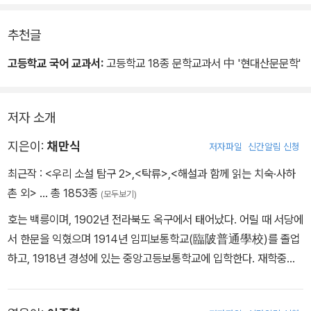
지고 마는데, 김서방이나 혹은 이서방이나 또는 채서방이나에게로 줄
수 있는 논을 최서방 너를 준 것은 지주 된 내 뜻이니까. 더욱이나 내
추천글
가 네게 적선을 한 것이 아니냐?...... 이것이 윤직원 영감이 소작권에
의한 자선사업의 방법론입니다.
고등학교 국어 교과서:
고등학교 18종 문학교과서 中 '현대산문문학'
저자 소개
지은이:
채만식
저자파일
신간알림 신청
최근작 :
<우리 소설 탐구 2>
,
<탁류>
,
<해설과 함께 읽는 치숙·사하
촌 외>
… 총 1853종
(모두보기)
호는 백릉이며, 1902년 전라북도 옥구에서 태어났다. 어릴 때 서당에
서 한문을 익혔으며 1914년 임피보통학교(臨陂普通學校)를 졸업
하고, 1918년 경성에 있는 중앙고등보통학교에 입학한다. 재학중에
집안 어른들의 권고로 결혼했으나 행복하지 못했다. 1922년 중앙고
등보통학교를 마치고 일본 와세다 대학(早稻田大學) 부속 제1고등