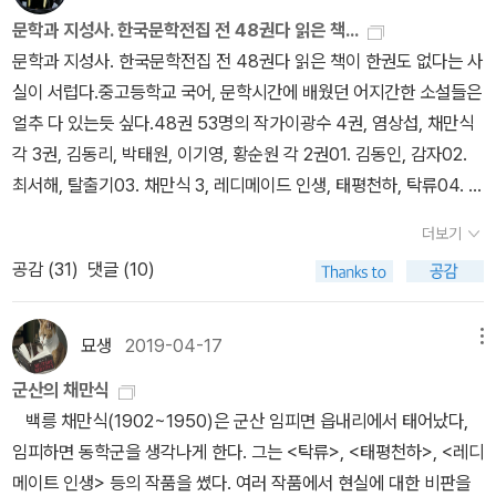
평화로움(?)에 만족하지 못하고, 욕심을 부린다. 명예까지 얻으려한
시앗집엘 가끔 쫓아가서는 들부수고 싸움을 합니다.그래서 싸움, 싸
있다. 그렇다고 풍자만 하려는 것은 아니다. 내 생각에 작가는 다른 인
나 웃을 뿐, 답이 없다. 이런 시대의 탈출구는 문학이 만들어주지 못한
하면서 부를 축적한 사람들이많았으니 말이야. 그들이 이 소설을 읽
문학과 지성사. 한국문학전집 전 48권다 읽은 책...
다. 권위있는 양반가문으로의 전환을 계획한다. 하지만 권위(지방군
움, 싸움, 사뭇 이 여러 싸움을 근저당(根抵當)해놓고 씁니다. 그리
물들과 달리 윤종학을 긍정적으로 보고 있으며 본받을 만한 인물로
다. 그것은 그저 보여줄 뿐이다. “문학의 힘은 얼마나 클까? 우리의
었을 때 찔릴 양심이 있었는지 모르겠구나. 안타까운 것은 채만식도
문학과 지성사. 한국문학전집 전 48권다 읽은 책이 한권도 없다는 사
수와 경찰서장을 손자로 둔 뼈대있는 집안의 완성)로의 멀어짐은 부
고그런 숱한 여러 싸움 가운데 오늘은 시아버지 윤직원 영감과 며느
내세우는 느낌이 든다. ’윤 직원이 말하는 태평천하시대에서 편하게
인생을 바꾸거나, 세계를 바꿀 수 있을까?”
일제시대 말기 친일 행위를 했단다. 그래도채만식은 양심이 있었던
실이 서럽다.중고등학교 국어, 문학시간에 배웠던 어지간한 소설들은
유한 환경이라는 늪에 빠진 자식들의 니힐리즘적인 탈선으로서 이루
릴 고씨와의 싸움이 방금 벌어질 켯속입니다.(241)만일 오늘이 우리
살 수 있는데도 불구하고 사회주의 운동을 하며 사는 것이 그 시대에
것 같구나. 해방 후에 <민족의죄인>이라는 소설을 통해 자신의 친일
얼추 다 있는듯 싶다.48권 53명의 작가이광수 4권, 염상섭, 채만식
어지고, 마지막 희망이었던 종학의 사회주의자로의 배반은 영감의 입
한테 새것을 가져다주지 않고 어제와 꼬옥 같은 것만 되풀이를 한다
민족이 할 수 있는 진정한 방향이 아닐까‘ 하는 생각을 드러내는 것 같
행적을 깊이 반성하였단다.반성도 없이 당당한 다른 친일파들과는 다
각 3권, 김동리, 박태원, 이기영, 황순원 각 2권01. 김동인, 감자02.
을 빌려 “이 태평천하에! 이 태평천하에…….”라는 도저히 믿을 수가
면 참으로우리는 숨이 막히고 모두 불행할 것입니다.그러나 오늘은
다. 여기에 농담 같은 평가를 더하면 나는 돈을 펑펑쓰지 않는 자식을
른 행보가 그를 다른 친일파들과 구분 짓게 평가하는 것 같구나. 그렇
최서해, 탈출기03. 채만식 3, 레디메이드 인생, 태평천하, 탁류04. 염
없다는 불신의 목소리를 만들어 낸다. 결국, 이 소설은 사회비판 이전
어제와 같으면서도 (어제 치면서도더 자라난) 한 다른 오늘 치를 우리
낳아야 겠다는 생각을 한다.
끝으로 나는 평소 리뷰를 쓰지 않는다. 책
게 반성을 하고 나서 작품활동을 좀더 하다가 병에 걸려 1950년 6월
상섭 3, 삼대, 만세전, 두파산05. 최명익, 비 오는 길 ☔ 06. 김정한,
에 인간의 욕망에 대한 비판의식을 담고 있으며, 이를 개성적인 인물
한테 가져다주고, 그러하기때문에 그리하는 동안 인간은 늙어 백발
은 자주 읽지만 이렇게 글로 쓰면서까지 책에 대해 깊게 생각해 본적
더보기
11일 향년 47세로세상을 등졌다고 하는구나. 47세의 적은 나이임에
사하촌07. 김동리 2, 무녀도, 등신불08. 황순원 2, 독짓는 늙은이, 카
의 표현(풍자·역설·반어·희화·과장)으로서 적절하게 묘사한다. 그렇게
로, 백발은 마침내 무덤으로……이렇게 하염없어도 인류는 하루하루
이 없었다. 그러나 이번 리뷰를 통해 도전했다. 사실 리뷰를 쓰게 된
공감 (
31
)
댓글 (10)
도 그는 200여편의 작품을 남겼다고 하는데, 시대를 제대로 타고 났
인의 후예09. 박태원 2, 천변풍경, 소설가 구보씨의 일일10. 손창섭,
따지면 <태평천하>라는 제목 역시 풍자와 역설과 반어의 표현이다.
더 재미있어간답니다.(260-261)사람은 누구 없이 뱀을 섬뻑 만나면
것은 과제 때문이다. 하지만 이번 기회를 통해 리뷰를 쓴다는 것은 좋
다면 더 훌륭한 작품들을 남기기 않았을까 싶구나. 오늘은 여기까
비 오는 날 ☔ 11. 김유정, 동백꽃 💐 12. 이 상, 날개13. 이광수 4, 흙,
미상불(과연) 작가가 설명한 대로 현실의 ‘추’를 문학적 ‘미’로 승화시
대개는 깜짝 놀라 몸이 오싹해지고, 반사적으로 적의와 경계의 자세
은 것이라는 생각이 든다. 책을 읽은 후에 깊게 생각해보고 내 생각을
지. PS,책의 첫 문장: 추석을 지나 이윽고,짙어가는 가을 해가 저물
무정, 소년의 비애, 사랑 💕 14. 심 훈, 상록수🌲 15. 이기영 2, 고향,
킨 작품이다. 115P.“나 한번 급살 맞어 죽어뻬리면 아무것두 모루구
묘생
2019-04-17
메뉴
를 취합니다.이것은 우리의 오래오랜 조상, 즉 사전(史前)인류(人
정리하여 쓰는 것이 내 사고력에 도움이 되기도 하지만 이것 자체가
기 쉬운 어느 날 석양..책의 끝 문장: 마치 장수의 죽음을 만난 군졸들
민촌16. 이태준, 까마귀 🐦 17. 선우휘, 불꽃 🔥 18. 김남천, 맥19. 강
다아 잊어뻬릴 년의 세상…… 그런데 글씨, 어쩌자구 내가 이렇게 아
類)가 파충류의 전성기대에 그들의 위협 밑에서 수백만 년을, 항상
재밌기도 하다. 내 리뷰를 읽는 사람들에게도 독서를 한 후에 읽은 책
군산의 채만식
처럼…만일 오늘이 우리한테 새것을 가져다주지 않고 어제와 꼬옥 같
경애, 인간문제20. 이인직, 혈의 누21. 안국선, 이해조, 최찬식, 추월
그려쥐구 앉아서, 돈 한푼에 버얼벌 떨구, 뭇 놈년덜 눈치코치 다아 먹
공포와투쟁과 경계를 하고 살아오는 동안, 그것이 어언간 한 개의 본
에 대해서 리뷰를 한 번씩 써보기를 추천한다. 마지막으로 내 리뷰를
백릉 채만식(1902~1950)은 군산 임피면 읍내리에서 태어났다,
은 것만 되풀이를 한다면 참으로 우리는 숨이 막히고 모두 불행할 것
색22. 강신재, 젊은 느티나무 🌳 23. 이범선, 오발탄24. 이효석, 메밀
구, 늙발에 호의호식, 평안히 못 지내구…… 그것뿐잉가? 게다가 한
능이 되어졌고, 그러한 조상의 피가 시방도 우리 인류의 몸에 흐르고
통해 이 책에 대한 정보뿐만 아니라 리뷰를 써본다는 것 그 자체에 대
임피하면 동학군을 생각나게 한다. 그는 <탁류>, <태평천하>, <레디
입니다.그러나 오늘은 어제와 같으면서도 (어제 치면서도 더 자라난)
꽃 필 무렵25. 현진건, 운수 좋은 날26. 전영택, 화수분27. 오상원, 유
푼이라두 더 못 뫼야서 아등아등허구…… 허니, 원 내가 이게 무슨 놈
있는 때문이라고 말하는 학자가 있습니다.(263)지주가 소작인에게
한 생각을 얻어갔으면 하는 바람이다.
메이트 인생> 등의 작품을 쎴다. 여러 작품에서 현실에 대한 비판을
한 다른 오늘 치를 우리한테 가져다주고, 그러하기 때문에 그리하는
예28. 이무영, 제1과 제1장29, 전광용, 꺼삐딴 리30. 한설야, 과도기