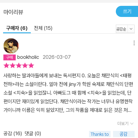
쓰기
마이리뷰
구매자 (6)
전체 (15)
메뉴
bookholic
2026-03-07
사랑하는 딸과아들에게 보내는 독서편지 0. 오늘은 채만식의 <태평
천하>라는 소설이란다. 얼마 전에 jiny가 학원 숙제로 채만식의 단편
소설 <치숙>을 읽었잖니. 아빠도그 때 함께 <치숙>을 읽었는데, 단
편이지만 재미있게 읽었단다. 채만식이라는 작가는 너무나 유명한작
가이니까 이름은 익히 알았지만, 그의 작품을 제대로 읽은 것은 처음
인 것 같았어. 어렸을 때 <레디메이드 인생>을읽었던 것 같지만, 잘
더보기
기억도 나질 않는구나. <치숙>을 재미있게 읽어서 오래 전에 사두고
공감 (
16
)
댓글 (0)
책장 속에서 발효되고 있던 채만식의 장편소설 <태평천하>를 찾아서