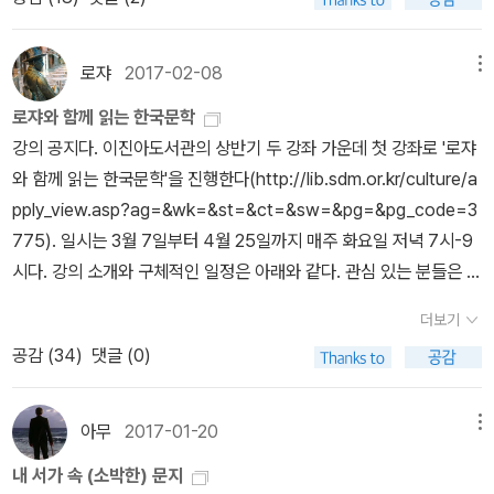
특이한 모습으로 서있다. 그다지 좋은 구도도 풍경도 아닌데 왜 저곳
태어난 부잣놈의 자식이, 더군다나 왜지가 떵떵거리구 편안허게 살
유혹으로 그의 첩이 된다. 얼마 후 누구의 아이인지도 모르는 딸을 낳
가 네게 적선을 한 것이 아니냐?...... 이것이 윤직원 영감이 소작권에
에 끌리는 것일까? 내가 미처 눈치채지 못하는 무엇인가가 저곳에 있
것이지, 어찌서 지가 세상 망쳐놀 부랑당패에 참섭을 헌담 말이여, 으
는다. 꼽추인 장형보가 자기의 아이라면서 아이와 함께 초봉이를 빼
의한 자선사업의 방법론입니다.- P263
을 것이 분명하다. 문학전집처럼 말이다. 책을 잔뜩 담아두니 읽지 않
응?”
로쟈
2017-02-08
메뉴
앗아간다. 초봉이는 장형보를 맷돌로 죽이고 계봉과 승재의 자수 권
았는데도 그냥 배가 부르다. 올해는 열 권 이상은 꼭 읽고 싶다.
유에 자수를 결심한다.
로쟈와 함께 읽는 한국문학
강의 공지다. 이진아도서관의 상반기 두 강좌 가운데 첫 강좌로 '로쟈
와 함께 읽는 한국문학'을 진행한다(http://lib.sdm.or.kr/culture/a
pply_view.asp?ag=&wk=&st=&ct=&sw=&pg=&pg_code=3
775). 일시는 3월 7일부터 4월 25일까지 매주 화요일 저녁 7시-9
시다. 강의 소개와 구체적인 일정은 아래와 같다. 관심 있는 분들은 참
고하시길. '이광수의 <무정> 발표 100주년을 맞아 한국 근대문학의
더보기
대표작을 다시 읽어보는 강의입니다. <무정> 이전의 문학으로 대표
공감 (
34
)
댓글 (0)
신소설들을 읽고 <무정> 이후의 문학으로 염상섭과 채만식의 대표작
을 읽습니다. 한국근대문학 100년의 자취와 성취를 되짚어보는 시간
이 될 것입니다.'1강 3월 07일_ 이인직, <혈의 누>2강 3월 14일_ 최
아무
2017-01-20
메뉴
찬식, <추월색>3강 3월 21일_ 이광수, <무정>(1)4강 3월 28일_ 이
내 서가 속 (소박한) 문지
광수, <무정>(2)5강 4월 04일_ 염상섭, <만세전>6강 4월 11일_