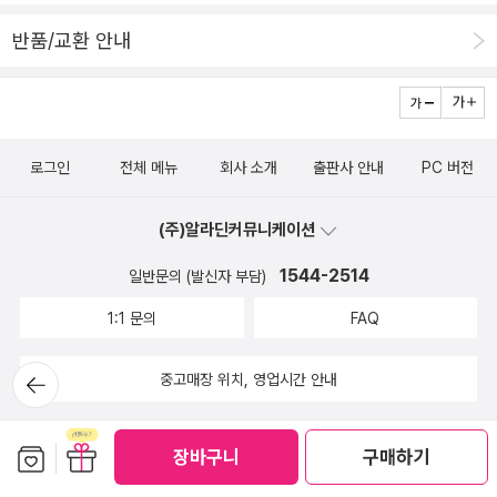
식 선생이 김현 선생과 쓴 <한국 문학사>는 작년인가, 김유정에 관한
리고 학부생 시절에 한국 근현대 문학작품을 읽어야 했던 시기, 문지
글을 쓰면서 비교적 정독한 바 있어, 다른 책을 더 주문했다.
반품/교환 안내
의 한국문학전집은 나에게 큰 도움을 주었다. 표지 디자인도 일관되
사실 그는 각종 문학사도 많이 썼지만, 작가론-저서도 많아
고 산뜻하고, 책 크기도 적당하고, 뒤에 실린 해설들도 좋았다. 하지
서 좇아가기가 힘들 정도다. 다시 읽고 싶은 책으론 아무래도 이광수
만 각주가 아닌 미주는 읽을 때 많은 불편을 주었다. 근대문학일수록
연구, 염상섭 연구, 그리고 좀 뜬금없지만, 임화 연구이다.(이상 연구
더 불편한 것은 그 시절 사용되던 어휘가 지금과 달라 주석이 없으면
는 비교적 최근에 다시 읽고 여전히 감동(!) 받았다.) 물론
이해가 어려운 까닭이다(『삼대』나 『고향』 같은 작품은 고역이다). 그
로그인
전체 메뉴
회사 소개
출판사 안내
PC 버전
문학 연구의 가장 근본적인 전제인바, 어떤 훌륭한 연구서도 연구되
래서 나는 문지 전집을 더 좋아했음에도 미주의 불편함 때문에 현대
는 대상을 뛰어넘을 수는 없다. 즉, 해당 작품을 읽는 것이 가장 중요
문학 출판사에서 나온 전집을 찾아 읽는 일이 잦았다. 지금은 어떻게
(주)알라딘커뮤니케이션
하다. 사실 그럴 시간이 없으니 연구서를 읽는 것이다. 문학사를 뒤적
나오는지 모르겠으나, 아직도 그렇다면 개선을 좀... 많은 사람들이
1544-2514
일반문의 (발신자 부담)
이며 꼭 (다시) 읽고 싶은 몇몇 소설을 뽑아본다. 물론 일순
문지 하면 떠올리는 것은 문학과지성 시인선이겠으나, 너무 유명해서
위는 춘원 이광수. 내게 그는 아무래도 연애소설 작가처럼 남아 있는
1:1 문의
FAQ
굳이 언급하지 않았다. 하지만 그 책들이, 특히 80년대에 나온 시집
데, <무정>도 그렇고 <사랑>인가, <유정>인가 아무튼 고등학교 읽
들이 내 시심(詩心)의 중핵을 이루고 있음은 분명하다. 최승자, 이성
은 무슨 장편소설 한 편이 정녕 순애보처럼 기억되어 있어서 그렇
뒤로가
중고매장 위치, 영업시간 안내
복, 황지우... 그들의 이름을 한 번씩 불러보며(별 헤는 밤이 떠오른다
기
다. <흙>, <단종애사>, 이런 걸 읽은 뒤의 느낌도 그렇다.
면 기분 탓이다) 마무리해야겠다..p.s 1) 사진을 찍으려고 책을 모을
염상섭은 교과서에 실렸던 <삼대>를 비롯하여 대학 시절에
때 문지 책도 아니면서 꽂아보려 했던 책은 낭시의 『무위의 공동체』
보관함담기
선물하기
장바구니
구매하기
읽은 다른 소설까지, 단 한 번도 재미를 느끼지 못한 소설가이다. 그를
(인간사랑)였다. 출판사는 다르지만, 『밝힐 수 없는 공동체 / 마주한