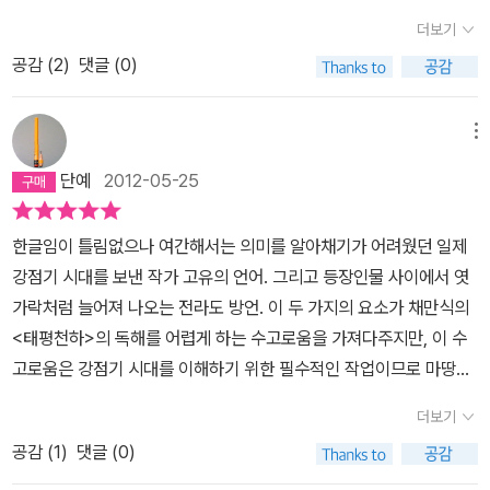
어 그 이상일 수 도 있다. 용어에 대한 설명이 책 뒤에 되어 있지만 그
최 모르겠지만 - 쓴 채만식도 참 대단하다고 생각하면서 말이다. 그
없는 분명, 태평성대가 맞긴 하다 )부족한 것 없는 손자놈이 , 자신들
응?...... 제것 지니고 앉어서 편안허게 살 태평세상, 이걸 태평천하라
더보기
것을 보는 것은 책에 대한 집중을 어렵게 하고 내용을 이해하는데도
러고 보니, 집안에서 오고가는 실랑이나 천태만상의 하나하나가 귀여
은 일을 안하면서 남의 돈을 빼앗는 그런 불한당패 사회주의자가 된
구허는 것이여, 태평천하!...... 그런디 이런 태평천하에태어난 부잣놈
공감 (
2
)
댓글 (0)
어렵게 한다. 이 책을 읽으면서 매우 힘들었다는 것이 내 입장이다.
책
워도 보이고, 사람더러 셰퍼드 같다고 한 구절도 그렇고, 혹은 서울아
것이다.윤직원 영감이 그런 손자에게.... 저런 사회주의자 놈들은 죽을
의 자식이, 더군다나 왜지가 떵떵거리구 편안허게 살 것이지, 어찌서
에 대한 이야기를 하자면 우선 주인공은 윤 직원이다. 윤 직원은 일제
씨와 대복이 사이의 그렇고 그런 감정을 보고 “호르몬 분비의 명령인
때 까지 감옥에서 썩어야 한다는 말을 한다.근데... 좀 씁쓸하긴 하다.
지가 세상 망쳐놀 부랑당패에 참섭을 헌담 말이여, 으응?”======
강점기시대의 대지주이다. 대지주라서 돈을 많이 버는 것은 당연한
한 개의 커다란 필연을 도저히 막아낼 수는 없던 것”이라 꾸민 구절도
메뉴
윤직원 개인적인 삶에서 보면, 일제 시대는 태평천하가 맞다.하지만,
==========윤직원의 유일한 걱정은 죽음이었어. 어떻게 하면
것이지만 윤 직원의 에누리 정신은 돈을 더 모을 수 있게 하는 것 같
그렇고, 속속들이 이 소설에는 재미가 한 두 가지가 아닌 것이었다.
국가와 민족.. 전체적인 면에서 보면, 얼마나 어이없는 일인가.작가는
영생불사 할 수 있을까. 윤직원 영감은 아이들의 오줌도먹고, 각종 보
단예
2012-05-25
다. 윤 직원이 돈을 모으게 된 계기는 아버지 윤용규의 죽음 이후일 것
다 못난 사람들이다. “저게 가족인가?” 싶기도 하면서 슬며시 카타르
국가와 민족적인 측면에서 윤직원 영감같은 사람을 비난하려고 썼지
약을 먹고, 체조도 하는 등 몸에 좋다는 것은무엇이든 했단다.....앞서
이다. 화적 떼들에게 집이 약탈을 당하고 아버지가 죽임을 당하자 윤
시스가 일어나는 것이 저 꼴이 어떻게 이어질까 궁금해 한 것은, 한편
만, 삶을 지금까지 살아오면서.... 그런 사람들을 속물이라고 말한다
이야기한 것처럼 윤직원영감은 칠십대 노인이지만 아직 혈기가 왕성
한글임이 틀림없으나 여간해서는 의미를 알아채기가 어려웠던 일제
직원은 ‘우리만 빼고 다망해라!‘라는 말을 했다. 그 이후 윤 직원은 돈
으로는 저런 집이 한 두 가옥이었겠느냐는 질문으로 이어지면서 강점
면... 그건 또 아닌 것 같고... 애매모호한 감정이 교차된다.지금와서
하여 증손자 뻘 되는 기생들에게 수작부리다가 퇴짜를 여러 번 맞았
강점기 시대를 보낸 작가 고유의 언어. 그리고 등장인물 사이에서 엿
을 벌면서 경찰서에 기부하여 순사로부터 보호를 받기도 한다. 하지
기의 급변하는 사상이나 환경 속에서 거의 파탄날 지경에 이르렀을,
생각해보면...그 때나 지금이나,사람들은 자신을 보호해 줄 힘이 있는
단다.최근에도 돈 주고 말상대를 해주고 있는 춘심이에게 수작을 부
가락처럼 늘어져 나오는 전라도 방언. 이 두 가지의 요소가 채만식의
만 이에 반해서 다른 가족들은 돈을 아끼지 않는다. 윤 직원에게는 윤
그렇다, 그때 생각해보면 살짝 그걸 비꼬아놓은 채만식의 솜씨에서
정당에 표를 던지는 건, 어찌보면... 당연한 일이지 않은가
리려고 했어. 춘심이는 기존아이들과 달리 사근사근 말도 잘 받아 주
<태평천하>의 독해를 어렵게 하는 수고로움을 가져다주지만, 이 수
주사라는 아들이 있다. 윤주사는 또 아들이 두 명이 있는데 윤종수와
애긍한 감이 올라오기도 하는 것이다. 그 시대에 ‘수부귀다남자’라 하
어서 조심스럽게 잠자리를 함께 하려고 수작부렸어. 춘심이도 바로퇴
고로움은 강점기 시대를 이해하기 위한 필수적인 작업이므로 마땅히
윤종학이다. 윤주사와 윤종수는 윤 직원의 돈을 다 쓰는 놈팽이이며
면 뭘 의미하는 것이었을까, 말이다. 종학이가 사회주의에, 윤직원 영
짜를 놓았어. 그런데 마음이 돌아섰는지 반지를 사주면 원하는 것을
감수할 만하다.
약간의 수고로움만 견디어낸다면 <태평천하> 역시.
주색잡기만 즐겨하는 인간이다. 이에 반해 윤종학은 경찰서장이 되라
감이 부랑당패라고 맹비난하며 오히려 강력한 일본제국을 칭찬하게
더보기
해주겠다고 했어.그렇게 윤직원 영감은 춘심이와반지를 사러 갔는데
세계고전보다 우위에 있을만한 작품으로 감상할 수 있음이 틀림없다.
는 윤 직원의 바람과 달리 사회주의 운동에 참여해 윤 직원의 속을 뒤
된 그 배경인 사회주의에 빠져 갑작스럽게 소설은 이 노인네의 울부
거기서도 구두쇠 정신이 발휘되어 반지값을 계속 깎고 있었단다. 어
공감 (
1
)
댓글 (0)
이번에 비교해볼 작품은 찰스 디킨스의 <크리스마스 캐럴>이다. 윤
집는다.
책을 읽으면서 여러 방면으로 생각해보려고 노력했다. ‘윤 직
짖음으로 끝맺는다. 그의 절규는 사뭇 복합적이다. 뜻을 헤아리면서
차피 아들과 손자가흥청망청 쓰고 있을 텐데... 아들 윤창식이 도박에