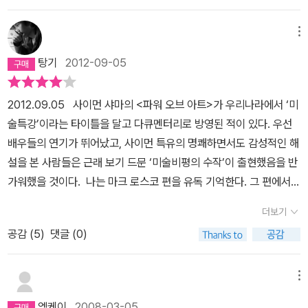
읽어 보았단다. 사회 비판적이면서도 재미를 놓치지 않은 수작이라고
평가할 수 있겠구나. <태평천하>는 채만식이 잡지 ˝조광˝에 1938년
메뉴
1월부터 9월까지연재한 장편소설이라고 하는구나. 그러면 바로 책
탕기
2012-09-05
이야기부터 해보자. 1.계동의 이름난 부자 윤두섭. 그는 향교의 맨 우
두머리 가는 어른이라는 뜻의 직원이라는 직함을 갖고 있어서 사람들
2012.09.05 사이먼 샤마의 <파워 오브 아트>가 우리나라에서 ‘미
은 그를 윤직원 영감이라고불렀어. 72살이지만 몸에 좋은 것을 많이
술특강’이라는 타이틀을 달고 다큐멘터리로 방영된 적이 있다. 우선
먹어서 인지 아직 젊은 혈기가 왕성하였다. 하지만 부자이긴 하지만
배우들의 연기가 뛰어났고, 사이먼 특유의 명쾌하면서도 감성적인 해
자린고비가 따로 없었단다. 인력거 품삯도깍으려고 실랑이를 벌일 정
설을 본 사람들은 근래 보기 드문 ‘미술비평의 수작’이 출현했음을 반
도로 자린고비다. 윤직원의 아버지 윤용규 때부터 운대가 좋아서 부
가워했을 것이다. 나는 마크 로스코 편을 유독 기억한다. 그 편에서
자가 되었어. 그런데 화적떼가 침입해서 우발적 사고로 아버지 윤용
사이먼은 초두부터 이런 질문을 툭 던져놓는다. 누군가는 그걸 우문
규가 죽고 윤두섭은 도망갔다가 돌아왔단다. 아버지가 남긴 재산을
더보기
이라고도 하겠다. “예술의 힘은 얼마나 클까? 우리의 인생을 바꾸거
악착같은 구두쇠 정신으로 재산을 불려 삼천석 재산으로 불어났고,
공감 (
5
)
댓글 (0)
나, 세계를 바꿀 수 있을까?” 사이먼은 왜 이런 질문을 했을까? 아니
서울로 이사 오게 되었지. 아내는 죽고 아들 부부랑 함께 살고 있었는
다. 반대로 생각해본다. 혹시 우리가 그런 질문을 보통에는 쉽게 하지
데아들부부와는 사이가 좋지 않았단다. 며느리한테 매일 쌍욕을 퍼붓
않는 건 아닐까? 우리가 예술의 등받이에 올라 세상을 한 바퀴 휘 둘
메뉴
는 시아버지였어. 이 정도면 윤직원 영감의 캐릭터를 대충 이해할 수
러볼 때면 그 크기를 짐작하지 못하는 건 당연하다. 본래 인간이 그 크
있을 것 같구나.윤직원은 아이들을 양반가문들과결혼을 시켰고, 자신
엠케이
2008-03-05