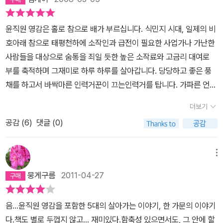
기를 볼 수 없을 정도로 그것이 거대한 것인지도 모르겠다. 곁에 두고
도 돈을 써서 향교에 들어가 직원이라는 직함을 얻은 것이다. 첫째 아
도 정체를 모른다는 것이 한편으로는 억울하기도 하다. 사랑하는 이
들 윤창식은 결혼 후 일본 유학을 갔는데, 그 때부터 딴살림을차리고
윤직원 영감은 홀로 참으로 배가 부르십니다. 식민지 시대, 일제의 비
의 얼굴을 알지 못하는 것과 다를 바 없다는 것인데. 그리하여 예술을
첩이 여러 명이고, 국내에 와서도 집에 붙어 있는 적이 별로 없었단다.
호아래 참으로 태평천하에 소작인과 급전이 필요한 사업가나 가난한
대할 때에는 그것으로부터 받는 느낌이라도 간소하게나마 정리해야
윤창식의 아내이자 윤직원의 맏며느리는 고씨였고 창식과 고씨 사이
사람들을 대상으로 숨통을 죄일 듯한 높은 소작료와 고금리 대여로
나중에 가서 저런 질문을 받았을 경우 자신의 사변을 미지의 호수에
는 아들 종수와 종학이 있었어. 종수 또한 아버지 창식을 닮아서 난봉
부를 축적하며 그재미로 하루 하루를 살아갑니다. 당당하고 좋은 풍
풀어놓을 수 있는 것이 아닐까. 생각하게 만드는 것을 두고 하루 한 번
꾼이었어. 윤직원 영감이 모아서불려놓은 재산을 아들 창식과 손자
채를 하고서 바싹마른 인력거꾼이 끄는인력거를 탑니다. 가파른 언덕
딱 보고 마는 것도 어리석인 짓이겠거니와. 그렇다는 생각에 이번에
종수가 축내고 다녔어. 종수는 박씨와 결혼을 해서 열다섯 살 경손이
길 헐떡 헐떡 가쁜 숨을 몰아가며 인력거를 끌고 가는 안쓰러운 인력
는 한 번 제대로 묻고자 했다. <태평천하>. 말만 그러한 제목. 실은 빈
더보기
있었어. 그렇다고 윤직원 영감도 행실이 바른 것은 아니야. 첩한테낳
거꾼의 모습이 그려집니다. 집 앞에서 만석꾼의 재산가로서 너그럽게
껍데기일 뿐인 저 제목. 채만식(蔡萬植)의 이 소설. “문학의 힘은 얼
은 아들 윤태식이 있는데 증손자 경손과 동갑인 열다섯 살이었어. 그
공감 (
6
)
댓글 (0)
후하게 삯을 쳐 줄듯도 하지만 인색하게 째째하게 구는 모습에선 속
마나 클까? 우리의 인생을 바꾸거나, 세계를 바꿀 수 있을까?” 문학
야말로 콩가루 집안이었어...... 2. 윤직원의 사채업을 맡아 하는석서
에서 마구 화가 납니다. 이렇게 풍자적으로 재밌게 쓰여진 근대 소설
이 전쟁을 끝냈다는 이야기는, 나는 듣지 못했다. 혹 수소문하여 누군
방이라는 사람이 있었어. 석서방을 통해 사채업을 하지만 윤직원은
이 있다는 것을 미처 몰랐습니다. 삼대도 읽고 오발탄도 읽으면서 우
메뉴
가에게 소식을 들었다고 하더라도 나는 그것이 비근한 사례가 아닐
원하는 이율을 얻지 못하면 짤 없었지. 석서방과 나라 밖 소식도 듣곤
리나라의 소설과 작가들을 다시 보게 되었습니다. 계속 문학과 지성
것임을 거의 확신한다. 새삼 흔히들 드는 명언이지만 - 누가 그랬더
뭉게구름
2011-04-27
했는데 당시는 중국과 일본이 전쟁을 하고 있던 시기였어. 너희들도
사의 책을 더 읽어보고 싶어져 이기영의 장편 고향을 구입하여 두었
라? - 펜이 칼보다 강하다고 했더니, 웬걸 우리의 식민지 시대는 제 2
역사 시간에 1930년대 일어난 중일전쟁을 배웠을 거야. 석서방이 이
습니다. 현대 소설 또는 최근에 쓰여진 책을 주로 읽다가 문득 책을 통
차 세계대전의 종전과 함께 종결되었을 뿐, 내로라하는 문사들의 연
음...윤직원 영감을 포함한 5대의 살아가는 이야기, 한 가문의 이야기
야기하기를 러시아가 중국에 사회주의를 전파하려고 중국을 도와준
해 1900년 초기의 배경으로 돌아가니 이러한 글을 남겨 시대적 상황
재소설들은 시대를 바꾸지 못했다. 아니, 좀 더 정확히 말해보자. 그걸
다.책도 별로 두껍지 않고... 재미있다.함축성 있으면서도, 그 안에 할
다고 했어. 설마 일본이 질까 걱정을 하기도 했지만, 윤직원이 생각하