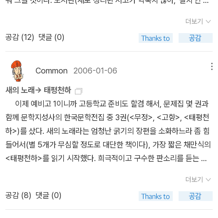
뭐 그럴 것이다. 도서관(새로 정리된 서고가 익숙치 않아, '길치'인 나
리즈들은 많지만, 요즘 나는 그 중에서도 '우리 시대의 고전' 시리즈와
로서는, 정말 짜증난다오 ㅠ.ㅠ) 한 번 돈 다음 꼭 (다시) 읽어야겠다
'현대의 지성' 시리즈에 마음이 간다. '우리 시대의 고전' 중 내가 가지
더보기
고 생각되는 책은 주문해서 보는 중이다. 전부 다(!) 하면
고 있는 것은 블랑쇼와 낭시의 『밝힐 수 없는 공동체 / 마주한 공동
공감 (
12
)
댓글 (0)
좋지만 현실적으로 불가능, 현대문학사, 그 중에서도 소설 부분에만
체』 한 권이지만, 시리즈를 검색해서 보고 있으면 언젠가 구입하겠구
집중한다. 권영민 선생은 정녕 교과서의 대마왕(^^)임을 보여준다. 내
나 싶은 책들이 많이 보인다. 이런 책들이 어떻게 한 출판사에서 나왔
용의 알참은 말할 것도 없거니와, 세 줄 넘어가는 문장도 없이 무척 간
Common
2006-01-06
메뉴
나 싶을 정도로. 물론 이 시리즈는 만만해 보이는 책이 없어서 한 권씩
결하고 정확하게 서술되어 있다. 최대한 정독 중. 조동일 선생의 저 유
볼 때마다 험난한 여정이 예상될 때가 많다... '현대의 지성' 시리즈에
새의 노래-> 태평천하
명한 저서는 앞 부분은 딱 자르고 5권만 주문. 조만간 읽기 시작할 터.
눈길이 가는 건 내가 요즘 관심을 갖고 있는 문제와 관련이 있다. '타
이제 예비고 1이니까 고등학교 준비도 할겸 해서, 문제집 몇 권과
하지만 아무래도 '소설' 관련 그의 역작은 이것일 터. 언젠가 재미있게
자', '환대', '기호학' 등등.. 그래서 레비나스로 눈을 돌렸는지도 모르겠
함께 문학지성사의 한국문학전집 중 3권(<무정>, <고향>, <태평천
읽은 듯하다. 한편, 이 참에 꼼꼼하게 읽어야지 다짐했다가
다. 내가 조금씩 읽고 있는 『서양철학사』(이학사)에서는 레비나스를
하>)를 샀다. 새의 노래라는 엄청난 굵기의 장편을 소화하느라 좀 힘
어마어마한 분량과 (익히 아는!) 너무도 진지한(ㅠ.ㅠ) 문체에 짓눌려
다루지 않았다(적어도 목차를 봤을 때는). 그래서 최근에 『시간과 타
들어서(별 5개가 무심할 정도로 대단한 책이다), 가장 짧은 채만식의
지레 포기한 역작은 이것. 하지만 경제 사정이 회복되는(과연 언제?
자』(문예출판사)를 구입했는데, 레비나스의 주저라고 불리는 『전체
<태평천하>를 읽기 시작했다. 희극적이고 구수한 판소리를 듣는 양
ㅠ.ㅠ) 대로, 바라건대 겨울 방학 쯤엔 사서 볼 수 있길 바란다. (지난
성과 무한』은 번역본이 없어 2차 텍스트로만 볼 수 있다. 그래서 혹
얼빠진 채 읽어대고 있다.
여름, 정말로 우연찮게(!!) 아이의 유치원 근처에서 이 책의 필자를 만
더보기
시, 강영안 교수께서 직접 번역할 생각은 없는지.. 그렇게 해서 '우리
났다, 헐. 우리 아이한테 만원 주셨다...^^;;) 그 다음, 우리의
공감 (
8
)
댓글 (0)
시대의 고전' 시리즈로 내면 될 것 같은데...끝으로 문지의 한국문학전
현대 문학 연구에서 결코 빼먹을 수 있는 그, 그의 그 많은 책들. 김윤
집에 대해서 작은 아쉬움 하나만 이야기하고 싶다. 고등학생 시절, 그