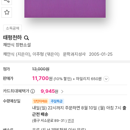
소득공제
태평천하
채만식 장편소설
채만식
(지은이),
이주형
(엮은이)
문학과지성사
2005-01-25
정가
13,000원
11,700
판매가
원
(10% 할인) +
마일리지 650원
9,945
카드최대혜택가
원
수령예상일
양탄자배송
주말특급
내일(일) 22시까지 주문하면 8월 10일 (월) 아침 7시
출
근전 배송
(중구 서소문로 89-31 )
변경
배송료