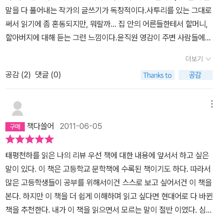
을 전달해주고 알게 해 준 훌륭한 작가 분들께 고마운 마음이 듭니다.
“읽은 사람”이 제대로 된 생각이 없었다. 그때도 지금이나 다를 바 없
말을 다 풀어내는 작가의 글쓰기가 독창적이다.사투리를 있는 그대로
기에 일본은부국강병에 있어서는 최강국이라고 생각했지. 당연히 일
한편, 사람들의 살아가는 모습이란 100년 전이나 200년전이나그다
어서 통속소설이 그렇게도 사람들로부터 사랑을 받았다고 한다. 그
써서 읽기에 좀 혼동되지만, 뭐랄까... 집 안의 어른들한테서 할머니,
본에서 이길 거라고 생각했어....윤직원 영감의 오른팔이라고 할수 있
지 다르지 않다는 생각도 듭니다. 돈에 한없이 욕심을 내면서 약자에
시대의 카프도 실패하고, 도대체 무엇이 이 땅에서 문학의 후임이 되
할아버지에 대해 듣는 그런 느낌이다.윤직원 영감이 주변 사람들에게
는 전대복이란 사람이 있어. 전대복은 윤직원 영감의 진정한 심복으
게는 무한히 인색하며, 또 돈이 사람을 파괴해 가는 모습이 지금도 별
겠느냐 했었을 때, 채만식의 <태평천하>로 대표되는 그것이 득세했
하는 얘기를 통해서, 그의 생각과 사상을 알 수 있다.이 책을 읽은 사
로 돈욕심도 없는 사람이었어. 윤직원 영감도 전대복은 철저히 신뢰
반 다르지 않은것 같습니다.
더보기
으니, 그것이 바로 풍자소설이다. 풍자는 소살(笑殺), 말 그대로 “웃
람들의 리뷰를 보면, 윤직원 영감에 대해... 돈 밖에 모르고, 일본을 두
하고 있었지. 돈도 알아서 챙기라고했는데 전대복은 딱 필요한 것만
고 마는 것”이다. 그냥 만다. 그러고 만다. 이 땅에는 윤직원 영감 같
공감 (
2
)
댓글 (0)
둔한다는 비난 일색이다.하지만, 난 그렇게 생각하지 않는다.돈이 너
썼단다. 하지만 과부가 되어 윤직원 집에 기거하고 있는 윤직원의 딸
은 이들이 수두룩 했을 것이다. 이 소설의 리얼리티는 그래서 쓴 맛이
무 없어 가난했었고, 어쩌다가 돈이 생겨 만석꾼의 부자가 되었지만...
서울 아씨를 마음에 품고 있었어. 서울 아씨도 전대복에게 마음을 주
난다. 지금 우리가 읽기에도 그러한데, 그걸 쓴 채만식의 속은 얼마나
늘 도적떼와 화적패들에게 돈을 뺏겼는데... 서울에 올라와 일본 순사
고 있는 것 같지만,전대복 자신도 윤직원 영감이허락하지 않을 것이
메뉴
갑갑했을까. 기막힌 표현이 많아 웃고 또 웃은 것이 한 두 번이 아니
들이 도적들을 잡아다가 감옥에 가두는 걸, 윤직원 영감은 전폭적으
라고 생각했어.....윤직원 영감은 지금 자신이 살고있는 시대를 태평천
책다쓸어
2011-06-05
었다는 것으로, 뭔가 자윌 해보자면 나는 채만식이 말하고자 한 바를
로 지지했다.... 그게 비난받을 일은 아니지 않은가...또, 한이 맺힌 자
하라고 생각했어. 돈만 있으면 뭐든 할 수 있으니 말이야. 그리고 그
꼭꼭 잘 알아들은 것 같았다. 버스에서, 강의실에서, 침대에서 나는 -
기 가문의 무식함으로 인해... 손자들을 양반으로 키워보겠다고, 뇌물
돈을 보호해주는 사람도 있으니 말이야.================
태평천하를 읽은 나의 리뷰
우선 책에 대한 내용에 앞서서 하고 싶은
옛 어휘들이 조금은 신경 쓰였지마는 - 돈 한 푼 아끼려는 만석꾼 윤
을 주기는 했지만... 손자는 늘 주지육림에 빠져 살았다.마지막 가문의
(274-275)“화적패가 있너냐아? 부랑당 같은 수령(守令)들이있더
말이 있다. 이 책은 고등학교 문학책에 수록된 책이기도 하다. 따라서
직원 영감 흉내도 내가면서, 종수 흉내도 내가면서 도박하는 양 어투
희망이었던 둘째 손자... 경찰서장이 되리라고 굳게 믿고 있었는데, 남
냐?...... 재산이 있대야 도적놈의 것이요. 목숨은파리 목숨 같던 말세
많은 고등학생들이 공부를 위해서이건 스스로 보고 싶어서건 이 책을
도 조금씩 바꿔가면서, 태식이 따라 천치인 듯도 해보고, 그걸 쥐어박
의 돈을 빼앗는 불한당패, 사회주의자가 되었다.윤직원 영감은 일본
넌 다 지나고오…… 자 부아라, 거리거리순사요, 골골마다 공명헌 정
본다. 하지만 이 책을 더 쉽게 이해하며 읽고 싶다면 현대어로 다 바뀐
고 싶은 경손이도 흉내내보고, 하여튼 요리조리 돌려가며 재밌게도
의 치하에서 태평성대를 누리는데( 윤직원 영감의, 살아온 세월을 통
사(政事), 오죽이나 좋은 세상이여…… 남은 수십만 명 동병(動兵)
책을 추천한다. 내가 이 책을 읽으면서 모르는 말이 절반 이였다. 심지
읽었던 것이다. 그 때에 이런 소설을 - 도대체 ‘그 때’가 뭔지 나는 당
해 보면... 영감 개인에게 있어서 일본 치하에 있다는 건, 도적떼들이
을 하여서, 우리조선놈 보호하여주니, 오죽이나 고마운 세상이여? 으