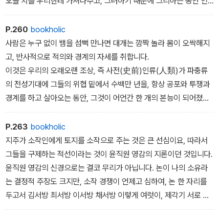
오늘 치를 우리한테 가져다주고, 그러하기 때문에 그리하는 동안 인
간은 늙어 백발로, 백발은 마침내 무덤으로…… 이렇게 하염없어도 인
류는 하루하루 더 재미있어간답니다.
P.260
bookholic
사람은 누구 없이 뱀을 섬뻑 만나면 대개는 깜짝 놀라 몸이 오싹해지
고, 반사적으로 적의와 경계의 자세를 취합니다.
이것은 우리의 오래오랜 조상, 즉 사전(史前)인류(人類)가 파충류
의 전성기대에 그들의 위협 밑에서 수백만 년을, 항상 공포와 투쟁과
경계를 하고 살아오는 동안, 그것이 어언간 한 개의 본능이 되어졌고,
그러한 조상의 피가 시방도 우리 인류의 몸에 흐르고 있는 때문이라
고 말하는 학자가 있습니다.
P.263
bookholic
지주가 소작인에게 토지를 소작으로 주는 것은 큰 선심이요, 따라서
그들을 구제하는 적선이라는 것이 윤직원 영감의 지론이던 것입니다.
윤직원 영감의 신경으로는 결코 무리가 아닙니다. 논이 나의 소유라
는 결정적 주장도 크지만, 소작 경쟁이 언제고 심하여, 논 한 자리를
두고서 김서방 최서방 이서방 채서방 이렇게 여럿이, 제각기 서로 얻
어 부치려고 청을 대다가는 필경 그중의 한 사람에게로 권리가 떨어