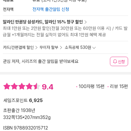
유료 (도서 1만5천원 이상 무료)
전자책
전자책 출간알림 신청
알라딘 만권당 삼성카드, 알라딘 15% 청구 할인
최대 1만원 또는 2만원 할인(전월 30만원 또는 60만원 이용 시) / 카드 발
급월 +1개월까지는 전월 실적이 없어도 최대 1만원 혜택 제공
카드/간편결제 할인
무이자 할부
소득공제 530원
관심 저자, 시리즈의 출간 알림을 받아보세요
신청
9.4
100자평 15편
리뷰 15편
세일즈포인트
6,925
초판출간 1938년
332쪽
135*207mm
352g
ISBN 9788932015712