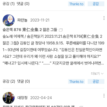
공감 (
1
)
댓글 (0)
파란놀
2023-11-21
메뉴
숨은책 876 東仁全集 2 젊은 그들
숲노래 어제책 / 숨은책읽기 2023.11.21.숨은책 876《東仁全集 2
젊은 그들》 김동인 글 정양사 1958.9.15. 푸른배움터를 다니던 199
1∼93년에 길잡이한테 여쭈었습니다. “김동인은 친일문학인이라면
서요? 그런데 우리가 왜 이런 사람 소설을 읽고 풀이해야 하지요?”
“왜냐고? 입시에 나온다.” “…….” 지긋지긋한 굴레에서 벗어나려면
열린배움터로 나아가야 하는데, 김동인뿐 아니라 숱한 친일문학인 글
더보기
을 읽어야 했고, 외워야 했고, 뜻풀이를 헤아려야 했습니다. 글과 사람
공감 (
2
)
댓글 (0)
을 떼어놓아도 된다고는 여기지 않습니다. 글은 글쓴이 얼굴이요, 글
쓴이 삶자취는 고스란히 글입니다. 글만 훌륭할 수 없고, 사람만 훌륭
하지 않아요. 글하고 사람은 나란히 흐릅니다. 그저 ‘평론’이라는 이름
대장정
2022-04-24
메뉴
으로 허울을 씌워 줄 뿐입니다. 《東仁全集 2 젊은 그들》을 읽다가