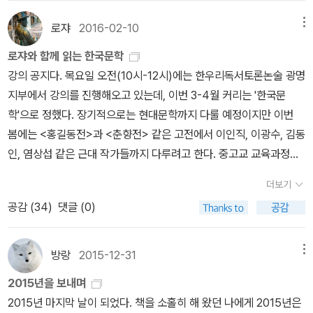
집중한다. 권영민 선생은 정녕 교과서의 대마왕(^^)임을 보여준다. 내
용의 알참은 말할 것도 없거니와, 세 줄 넘어가는 문장도 없이 무척 간
로쟈
2016-02-10
메뉴
결하고 정확하게 서술되어 있다. 최대한 정독 중. 조동일 선생의 저 유
로쟈와 함께 읽는 한국문학
명한 저서는 앞 부분은 딱 자르고 5권만 주문. 조만간 읽기 시작할 터.
강의 공지다. 목요일 오전(10시-12시)에는 한우리독서토론논술 광명
하지만 아무래도 '소설' 관련 그의 역작은 이것일 터. 언젠가 재미있게
지부에서 강의를 진행해오고 있는데, 이번 3-4월 커리는 '한국문
읽은 듯하다. 한편, 이 참에 꼼꼼하게 읽어야지 다짐했다가
학'으로 정했다. 장기적으로는 현대문학까지 다룰 예정이지만 이번
어마어마한 분량과 (익히 아는!) 너무도 진지한(ㅠ.ㅠ) 문체에 짓눌려
봄에는 <홍길동전>과 <춘향전> 같은 고전에서 이인직, 이광수, 김동
지레 포기한 역작은 이것. 하지만 경제 사정이 회복되는(과연 언제?
인, 염상섭 같은 근대 작가들까지 다루려고 한다. 중고교 교육과정에
ㅠ.ㅠ) 대로, 바라건대 겨울 방학 쯤엔 사서 볼 수 있길 바란다. (지난
서 배우는 필독 작품이라는 것도 고려했다. 구체적인 일정은 아래와
여름, 정말로 우연찮게(!!) 아이의 유치원 근처에서 이 책의 필자를 만
더보기
같다(강의 문의는 02-897-1235/010-8926-5607). 1강 3월 10
났다, 헐. 우리 아이한테 만원 주셨다...^^;;) 그 다음, 우리의
공감 (
34
)
댓글 (0)
일_ <홍길동전> 2강 3월 17일_ <춘향전> 3강 3월 24일_ 이인직,
현대 문학 연구에서 결코 빼먹을 수 있는 그, 그의 그 많은 책들. 김윤
<혈의 누> 4강 3월 31일_ 이광수, <소년의 비애> 5강 4월 07일_
식 선생이 김현 선생과 쓴 <한국 문학사>는 작년인가, 김유정에 관한
이광수, <무정> 6강 4월 14일_ 김동인, <감자> 7강 4월 21일_ 염
방랑
2015-12-31
메뉴
글을 쓰면서 비교적 정독한 바 있어, 다른 책을 더 주문했다.
상섭, <만세전> 8강 4월 28일_ 염상섭, <삼대> 16. 02. 10.
사실 그는 각종 문학사도 많이 썼지만, 작가론-저서도 많아
2015년을 보내며
서 좇아가기가 힘들 정도다. 다시 읽고 싶은 책으론 아무래도 이광수
2015년 마지막 날이 되었다. 책을 소홀히 해 왔던 나에게 2015년은