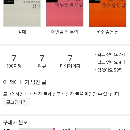
삼대
메밀꽃 필 무렵
운수 좋은 날
읽고 싶어요 7명
7
7
7
읽고 있어요 4명
100자평
리뷰
마이페이퍼
읽었어요 53명
이 책에 내가 남긴 글
로그인하면 내가 남긴 글과 친구가 남긴 글을 확인할 수 있습니다.
로그인하기
구매자 분포