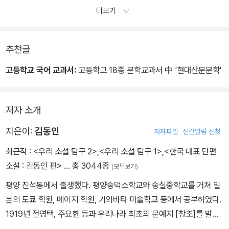
더보기
추천글
고등학교 국어 교과서:
고등학교 18종 문학교과서 中 '현대산문문학'
저자 소개
지은이:
김동인
저자파일
신간알림 신청
최근작 :
<우리 소설 탐구 2>
,
<우리 소설 탐구 1>
,
<한국 대표 단편
소설 : 김동인 편>
… 총 3044종
(모두보기)
평양 진석동에서 출생했다. 평양숭덕소학교와 숭실중학교를 거쳐 일
본의 도쿄 학원, 메이지 학원, 가와바타 미술학교 등에서 공부하였다.
1919년 전영택, 주요한 등과 우리나라 최초의 문예지 [창조]를 발간
하였다. 처녀작 「약한 자의 슬픔」을 시작으로 「목숨」, 「배따라기」, 「감