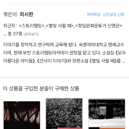
자」, 「광염 소나타」, 「발가락이 닮았다」, 「광화사」 등의 단편소설을 통
엮은이:
최시한
저자파일
신간알림 신청
하여 간결하고 현대적인 문체로 문장 혁신에 공헌하였다. 1923년 첫
창작집 『목숨』을 출판하였고, 1930년 장편소설 『젊은 그들』 「광염
최근작 :
<스토리텔링>
,
<별빛 사윌 때>
,
<항일문화운동가 신명균>
소나타」, 1932년 「발가락이 닮았다」, 「붉은 산」을 발표했다. 극심한
… 총 37종
(모두보기)
생활고를 해결하기 위해 소설 쓰기에 전념하다 마약 중독에 걸려 병
이야기를 창작하고 연구하며 교육해 왔다. 숙명여자대학교 명예교수
마에 시달리던 중 1939년 ‘성전 종군 작가’로 황국 위문을 떠났으나
이며, 현재 부천 스토리텔링아카데미 원장을 맡고 있다. 소설집 《모두
1942년 불경죄로 옥고를 치르기도 했다. 1948년 장편 역사소설 『을
아름다운 아이들》, 《간사지 이야기》와 장편소설 《별빛 사윌 때》를 발
지문덕』과 단편 「망국인기」를 집필하던 중 생활고와 뇌막염, 동맥경
표하였다. 연구서로 《소설분석방법》, 《현대소설의 이야기학》을, 문
화로 병석에 누우며 중단하고 1951년 6·25 전쟁 중에 숙환으로 서울
학 교육서로 《콘텐츠 창작과 스토리텔링 교육》, 《소설, 어떻게 읽을
하왕십리동 자택에서 사망하였다.
것인가》, 《소설의 해석과 교육》 등을 펴냈다. 작품 분석과 이론 모색
이 상품을 구입한 분들이 구매한 상품
을 병행하고 교육방법도 제시하는 시도를 일반 산문으로 확장한 문해
력 책 《수필로 배우는 글읽기》를 지었다. 공저로 논픽션 《조강의 노
래-한강 하구의 역사문화 이야기》와 《항일문화운동가 신명균》이 있
다.