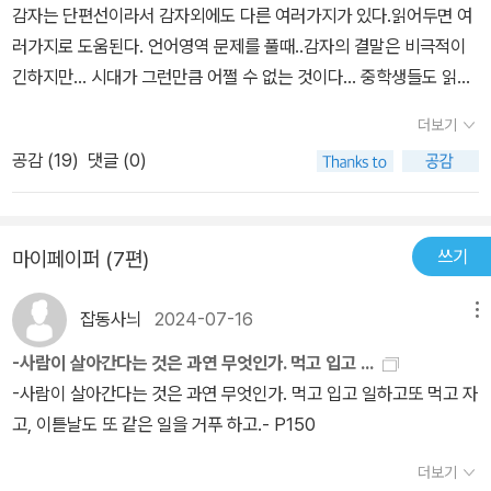
감자는 단편선이라서 감자외에도 다른 여러가지가 있다.읽어두면 여
러가지로 도움된다. 언어영역 문제를 풀때..감자의 결말은 비극적이
긴하지만... 시대가 그런만큼 어쩔 수 없는 것이다... 중학생들도 읽어
보면 좋을 것이다. 지금은 당장 도움이 안 되겠지만 고등학생때 가면
더보기
이런 종류의 책을 많이 읽는 것이 도움이 된다.
공감 (
19
)
댓글 (0)
쓰기
마이페이퍼 (7편)
잡동사늬
2024-07-16
메뉴
-사람이 살아간다는 것은 과연 무엇인가. 먹고 입고 ...
-사람이 살아간다는 것은 과연 무엇인가. 먹고 입고 일하고또 먹고 자
고, 이튿날도 또 같은 일을 거푸 하고.- P150
더보기