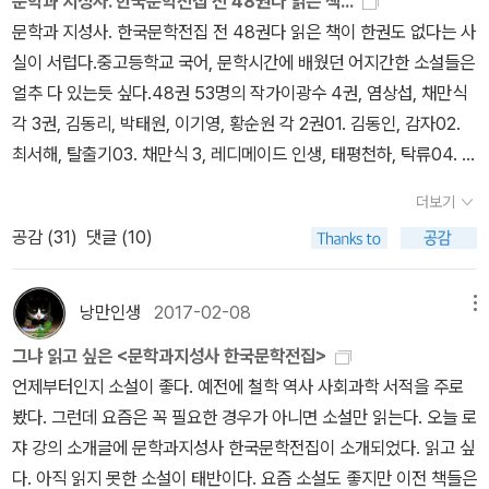
문학과 지성사. 한국문학전집 전 48권다 읽은 책...
내려놓았습니다. 재미가 없고, 낡았고, 우리말결이 싱그럽지 않고, 마
문학과 지성사. 한국문학전집 전 48권다 읽은 책이 한권도 없다는 사
음을 울리지도 않습니다. 그런데 1956년부터 ‘동인문학상’을 폅니
실이 서럽다.중고등학교 국어, 문학시간에 배웠던 어지간한 소설들은
다. 그때에도 그 뒤에도, 우리는 이런 쓸개빠진 껍데기를 걷어치우지
얼추 다 있는듯 싶다.48권 53명의 작가이광수 4권, 염상섭, 채만식
못 합니다. ‘미당문학상’하고 ‘팔봉문학상’도 똑같아요. 이름을 붙이려
각 3권, 김동리, 박태원, 이기영, 황순원 각 2권01. 김동인, 감자02.
는 무리도, 이름을 덥석 받아안는 이도 한동아리입니다. 종살이(식민
최서해, 탈출기03. 채만식 3, 레디메이드 인생, 태평천하, 탁류04. 염
지)는 아직 안 끝났습니다. 우리 마음에, 붓에, 터전에, 책에 말글에,
상섭 3, 삼대, 만세전, 두파산05. 최명익, 비 오는 길 ☔ 06. 김정한,
깊이 밴 굴레를 털어낼 줄 알아야 어른으로 설 수 있습니다.ㅅㄴㄹ※
더보기
사하촌07. 김동리 2, 무녀도, 등신불08. 황순원 2, 독짓는 늙은이, 카
글쓴이숲노래(최종규) : 우리말꽃(국어사전)을 씁니다. “말꽃 짓는
공감 (
31
)
댓글 (10)
인의 후예09. 박태원 2, 천변풍경, 소설가 구보씨의 일일10. 손창섭,
책숲, 숲노래”라는 이름으로 시골인 전남 고흥에서 서재도서관·책박
비 오는 날 ☔ 11. 김유정, 동백꽃 💐 12. 이 상, 날개13. 이광수 4, 흙,
물관을 꾸립니다. ‘보리 국어사전’ 편집장을 맡았고, ‘이오덕 어른 유
무정, 소년의 비애, 사랑 💕 14. 심 훈, 상록수🌲 15. 이기영 2, 고향,
낭만인생
2017-02-08
메뉴
고’를 갈무리했습니다. 《선생님, 우리말이 뭐예요?》, 《쉬운 말이 평
민촌16. 이태준, 까마귀 🐦 17. 선우휘, 불꽃 🔥 18. 김남천, 맥19. 강
화》, 《곁말》, 《곁책》, 《새로 쓰는 밑말 꾸러미 사전》, 《새로 쓰는 비
그냐 읽고 싶은 <문학과지성사 한국문학전집>
경애, 인간문제20. 이인직, 혈의 누21. 안국선, 이해조, 최찬식, 추월
슷한말 꾸러미 사전》, 《새로 쓰는 겹말 꾸러미 사전》, 《새로 쓰는 우
언제부터인지 소설이 좋다. 예전에 철학 역사 사회과학 서적을 주로
색22. 강신재, 젊은 느티나무 🌳 23. 이범선, 오발탄24. 이효석, 메밀
리말 꾸러미 사전》, 《책숲마실》, 《우리말 수수께끼 동시》, 《우리말
봤다. 그런데 요즘은 꼭 필요한 경우가 아니면 소설만 읽는다. 오늘 로
꽃 필 무렵25. 현진건, 운수 좋은 날26. 전영택, 화수분27. 오상원, 유
동시 사전》, 《우리말 글쓰기 사전》, 《이오덕 마음 읽기》, 《시골에서
쟈 강의 소개글에 문학과지성사 한국문학전집이 소개되었다. 읽고 싶
예28. 이무영, 제1과 제1장29, 전광용, 꺼삐딴 리30. 한설야, 과도기
살림 짓는 즐거움》, 《마을에서 살려낸 우리말》, 《읽는 우리말 사전 1·
다. 아직 읽지 못한 소설이 태반이다. 요즘 소설도 좋지만 이전 책들은