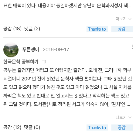
31. 주요섭, 사랑손님과 어머니32. 나도향, 벙어리 삼룡이33. 허 준,
2·3》 들을 썼습니다. blog.naver.com/hbooklove
묘한 매력이 있다. 내용이야 동일하겠지만 유난히 문학과지성사 책이
잔등34. 유치진, 함세덕, 오영진, 차범석, 이근삼, 최인훈, 이현화, 이
눈에 들어 오는 것은 아마도 표지 때문이 아닐까. 그냥 옛풍경이 좋다.
강백, 이윤택, 오태석, 한국현대희곡선35. 백신애, 혼명에서36. 김명
더보기
나이가 든 탓이리라. 산을 찍었다. 등성을 타고 듬성듬성 소나무들이
숙, 나혜석, 김일엽, 이선희, 임순득, 근대여성작가선37. 박경리, 불신
공감 (
18
)
댓글 (2)
특이한 모습으로 서있다. 그다지 좋은 구도도 풍경도 아닌데 왜 저곳
시대
에 끌리는 것일까? 내가 미처 눈치채지 못하는 무엇인가가 저곳에 있
을 것이 분명하다. 문학전집처럼 말이다. 책을 잔뜩 담아두니 읽지 않
푸른괭이
2016-09-17
메뉴
았는데도 그냥 배가 부르다. 올해는 열 권 이상은 꼭 읽고 싶다.
한국문학 공부하기
공부는 즐겁지만 어렵고 또 어렵지만 즐겁다. 오래 전, 그러니까 학부
시절이니 20여년 전에 읽었던 문학사 책을 펼쳐본다. 그때 읽었던 것
도 있고 읽으려 했다가 놓친 것도 있고 아마 읽었으나 그 사실 자체를
까먹은 책도 있고 반대로 안 읽고서도 읽었다고 착각하는 책도 있고
뭐 그럴 것이다. 도서관(새로 정리된 서고가 익숙치 않아, '길치'인 나
로서는, 정말 짜증난다오 ㅠ.ㅠ) 한 번 돈 다음 꼭 (다시) 읽어야겠다
더보기
고 생각되는 책은 주문해서 보는 중이다. 전부 다(!) 하면
공감 (
12
)
댓글 (0)
좋지만 현실적으로 불가능, 현대문학사, 그 중에서도 소설 부분에만