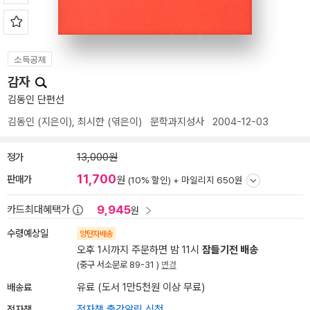
소득공제
감자
김동인 단편선
김동인
(지은이),
최시한
(엮은이)
문학과지성사
2004-12-03
정가
13,000원
11,700
판매가
원
(10% 할인) +
마일리지 650원
9,945
카드최대혜택가
원
수령예상일
양탄자배송
오후 1시까지 주문하면 밤 11시
잠들기전 배송
(중구 서소문로 89-31 )
변경
배송료
유료 (도서 1만5천원 이상 무료)
전자책
전자책 출간알림 신청