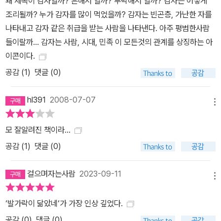
왜 제목이 감자일까? 흔해서 일까? 투박해서 일까? 감자는 어떻게
조리될까? 누가 감자를 많이 먹었을까? 감자는 빈곤층, 가난한 자를
나타내고 감자 같은 취급을 받는 사람을 나타낸다. 아주 평범한사람
들이랄까... 감자는 사람, 시대, 민족 이 모든것의 관계를 상징하는 아
이콘이다.
공감 (
1
)
댓글 (0)
hl391
2008-07-07
메뉴
모 잘알려진 책이라...
공감 (
1
)
댓글 (0)
걸으며자는사람
2023-09-11
메뉴
‘발가락이 닮았네‘가 가장 인상 깊었다.
공감 (
0
)
댓글 (0)