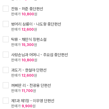
잔등 - 허준 중단편선
판매가
10,800
원
벙어리 삼룡이 - 나도향 중단편선
판매가
12,600
원
탁류 - 채만식 장편소설
판매가
15,300
원
사랑손님과 어머니 - 주요섭 중단편선
판매가
10,800
원
과도기 - 한설야 단편선
판매가
12,600
원
꺼삐딴 리 - 전광용 단편선
판매가
11,700
원
제1과 제1장 - 이무영 단편선
판매가
9,900
원