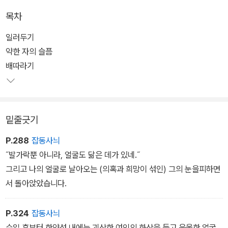
를 수정했다.
목차
각 작가의 전공자들인 책임 편집자들이 곁들인 낱말 풀이와 해설, 주
일러두기
석도 독자들에게 충실한 길잡이를 제공한다. 이밖에도 맞춤법과 띄어
약한 자의 슬픔
쓰기의 변환 작업에서 가급적 현대어 표기를 적용시켰으며, 저작권과
배따라기
관련된 사항에서도 정식 계약을 체결하여 진행하였다.
한국문학전집의 첫 번째 권은 김동인의 단편선 <감자>. 극단적인 상
밑줄긋기
황과 비극적 운명에 빠진 인물 군상들을 냉정하게 서술해낸 한국 근
대 단편 문학의 선구자 김동인의 단편 12편을 수록했다. 인간과 환경
P.288
잡동사늬
에 대한 근대적 인식을 빼어난 문체와 서술로 형상화한 김동인의 빼
˝발가락뿐 아니라, 얼굴도 닮은 데가 있네.˝
어난 작품들을 만나볼 수 있다.
그리고 나의 얼굴로 날아오는 (의혹과 희망이 섞인) 그의 눈을피하면
서 돌아앉았습니다.
P.324
잡동사늬
수일 후부터 한양성 내에는 괴상한 여인의 화상을 들고 음울한 얼굴