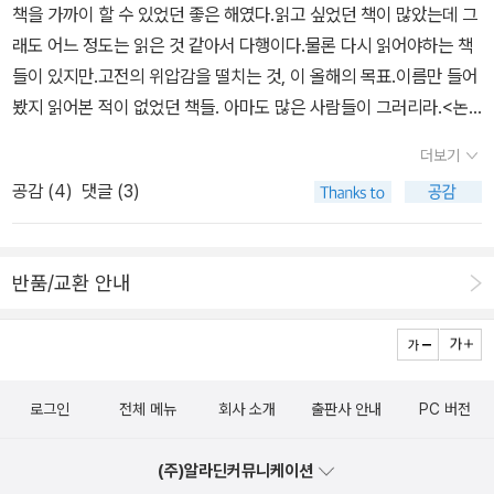
연구, 염상섭 연구, 그리고 좀 뜬금없지만, 임화 연구이다.(이상 연구
책을 가까이 할 수 있었던 좋은 해였다.읽고 싶었던 책이 많았는데 그
는 비교적 최근에 다시 읽고 여전히 감동(!) 받았다.) 물론
래도 어느 정도는 읽은 것 같아서 다행이다.물론 다시 읽어야하는 책
문학 연구의 가장 근본적인 전제인바, 어떤 훌륭한 연구서도 연구되
들이 있지만.고전의 위압감을 떨치는 것, 이 올해의 목표.이름만 들어
는 대상을 뛰어넘을 수는 없다. 즉, 해당 작품을 읽는 것이 가장 중요
봤지 읽어본 적이 없었던 책들. 아마도 많은 사람들이 그러리라.<논
하다. 사실 그럴 시간이 없으니 연구서를 읽는 것이다. 문학사를 뒤적
어>를 읽을 수 있어서 행복했다.가장 추천하는 책 : 논어, 소크라테스
더보기
이며 꼭 (다시) 읽고 싶은 몇몇 소설을 뽑아본다. 물론 일순
의 변명, 국가, 죄와 벌, 까라마조프씨네 형제들, 안나 카레니나, 감자,
공감 (
4
)
댓글 (3)
위는 춘원 이광수. 내게 그는 아무래도 연애소설 작가처럼 남아 있는
만세전, 운수좋은 날 새해에는 좋은 일들, 웃을 수 있는 일들이 많기
데, <무정>도 그렇고 <사랑>인가, <유정>인가 아무튼 고등학교 읽
를. 새해 복 많이 받으세요!1. 서양고전군주론리바이어던사회계약론
은 무슨 장편소설 한 편이 정녕 순애보처럼 기억되어 있어서 그렇
유토피아국가론시학니코마코스 윤리학오이디푸스 왕, 안티고네공리
반품/교환 안내
다. <흙>, <단종애사>, 이런 걸 읽은 뒤의 느낌도 그렇다.
주의자유론통치론파놉티콘방법서설성찰노년에 관하여 우정에 관하
염상섭은 교과서에 실렸던 <삼대>를 비롯하여 대학 시절에
여일리아스오뒷세우스변신이야기미국의 민주주의(1,2)프로테스탄
읽은 다른 소설까지, 단 한 번도 재미를 느끼지 못한 소설가이다. 그를
티즘의 윤리와 자본주의 정신에밀2. 동양고전논어(1,2)장자도덕경삼
다시 읽으려는 것은 역시나 공부(^^;;), 즉 의무감에서이다. 모르겠다,
국유사삼국사기(1,2)손자병법3. 세계문학톰 소여의 모험호밀밭의 파
지금 다시 읽으면 그의 진가가 보일지도. 그밖에 언젠가 읽
로그인
전체 메뉴
회사 소개
출판사 안내
PC 버전
수꾼허클베리 핀의 모험참을 수 없는 존재의 가벼움데미안인간실격
었던 이런 소설도 꼽아본다. 잘 썼다, 못 썼다, 를 떠나 너무도 강렬했
포스트맨은 벨을 두 번 울린다라쇼몬죄와 벌(상,하)부활(상,하)네루
던 소설인 최서해의 <탈출기>, <기아와 살육>, <홍염>(?) 뭐 이런
(주)알라딘커뮤니케이션
다의 우편배달부젊은 베르테르의 슬픔노인과 바다위대한 개츠비파우