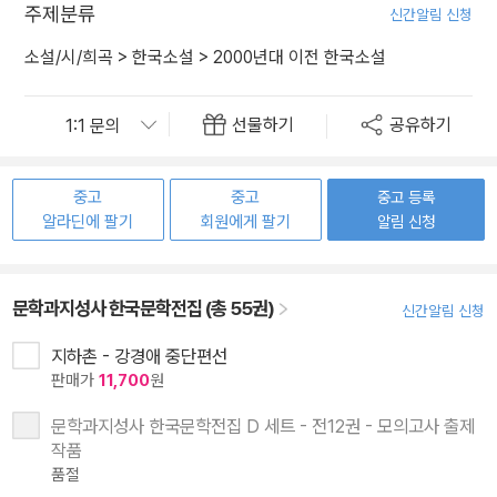
주제분류
신간알림 신청
소설/시/희곡
>
한국소설
>
2000년대 이전 한국소설
선물하기
공유하기
중고
중고
중고 등록
알라딘에 팔기
회원에게 팔기
알림 신청
문학과지성사 한국문학전집 (총 55권)
신간알림 신청
지하촌 - 강경애 중단편선
판매가
11,700
원
문학과지성사 한국문학전집 D 세트 - 전12권 - 모의고사 출제
작품
품절