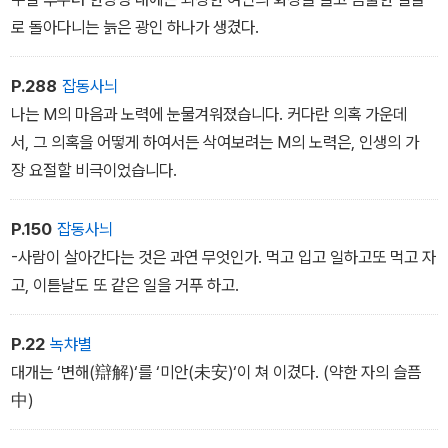
로 돌아다니는 늙은 광인 하나가 생겼다.
P.288
잡동사늬
나는 M의 마음과 노력에 눈물겨워졌습니다. 커다란 의혹 가운데
서, 그 의혹을 어떻게 하여서든 삭여보려는 M의 노력은, 인생의 가
장 요절할 비극이었습니다.
P.150
잡동사늬
-사람이 살아간다는 것은 과연 무엇인가. 먹고 입고 일하고또 먹고 자
고, 이튿날도 또 같은 일을 거푸 하고.
P.22
녹챠별
대개는 ‘변해(辯解)‘를 ‘미안(未安)‘이 쳐 이겼다. (약한 자의 슬픔
中)