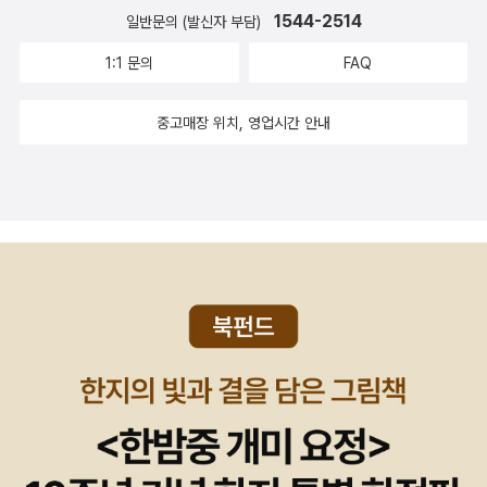
것도 다시 읽으면 어떨까, 궁금하다. 그 다음, 처음 읽는 순간부터 너
스트(1,2)1984브람스를 좋아하세요신곡(지옥,연옥,천국)이방인페
1544-2514
일반문의 (발신자 부담)
무 좋았던 김동인. 그는 단편을 잘 썼지만, <운현궁의 봄>, <젊은 그
스트체호프 단편선달과 6펜스파리의 노트르담(1,2)변신차라투스트
1:1 문의
FAQ
들> 같은 장편도 어릴 때는 재미있게 읽었다. 시간을 어디
라는 이렇게 말했다셰익스피어 4대 비극(햄릿,오셀로,리어왕,맥베
까지 낼 수 있을지 모르겠으나 아무튼 열심히 읽어보자, 다짐해 본다.
스)캉디드 혹은 낙관주의위대한 유산(1,2)백년의 고독(1,2)아Q정전
중고매장 위치, 영업시간 안내
공부는 적절한 강제가 필요하니 강의 커리큘럼도 여기에 맞추어 조금
까라마조프씨네 형제들(상,중,하)오만과 편견달콤쌉싸름한 초콜릿돈
씩 변경한다. 읽을 작품의 목록은 계속 추가될 것이다. - '추석'의
키호테(1,2)주홍글자보바리부인마음도련님설국안나 카레니나(1,2,
'추'가 '가을'을 의미함을 증명하듯, 갑자기 찬바람이 불어 추석 날 오
3)4. 한국문학감자만세전운수좋은 날동백꽃레디메이드 인생유배지
후부터 하루 반을 앓아누웠다. 꽉 막힌 코를 풀어가며, 까마득한 옛날
에서 쓴 편지5. 문학이론한국현대문학사(1,2)현대시작법시론미래파
(ㅠ.ㅠ)에 초고를 잡아둔 러시아문학 연구서를 다듬으며, 음, 반성해
6. 시아이를 낳았지 나 갖고는 부족할까봐
본다. 국문학자들은 아무리 게을러도 외국문학자들에 비하면 반타작
은 족히 하는 듯하다. 어지간하면 다 연구서 몇 권. 반면, 외국문학자
는 (과연 외국어 배우는 데 시간을 너무 많이 투자해서??ㅠ.ㅠ) 평생
퇴직할 때까지 연구서 한 두 권 없는 교수가 태반이다. 아, 물론, 평생
'퇴'할 '직'도 얻지 못하기 일쑤지만, 이것이 게으름을 정당화해주는 못
한다. 그럴수록 더더욱 공부가 답이다.^^