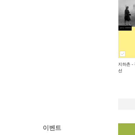
지하촌
-
선
이벤트