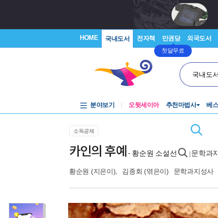
HOME
전자책
만권당
외국도서
국내도서
첫달무료
국내도
분야보기
오뒷세이아
추천마법사
베
소득공제
카인의 후예
- 황순원 소설선
문학과지
|
황순원
(지은이),
김종회
(엮은이)
문학과지성사