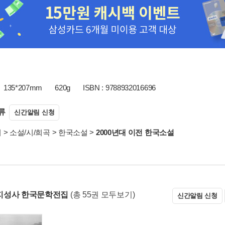
135*207mm
620g
ISBN : 9788932016696
류
신간알림 신청
서
>
소설/시/희곡
>
한국소설
>
2000년대 이전 한국소설
지성사 한국문학전집
(총 55권 모두보기)
신간알림 신청