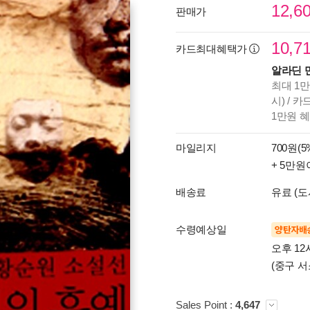
12,6
판매가
10,7
카드최대혜택가
알라딘 
최대 1만
시) / 
1만원 
마일리지
700원(5
+ 5만원
배송료
유료 (도
수령예상일
양탄자배
오후 12
(중구 서
Sales Point :
4,647