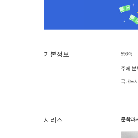
기본정보
593쪽
주제 분
국내도
시리즈
문학과