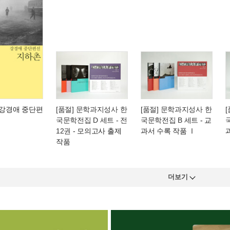
 강경애 중단편
[품절] 문학과지성사 한
[품절] 문학과지성사 한
국문학전집 D 세트 - 전
국문학전집 B 세트
- 교
12권
- 모의고사 출제
과서 수록 작품 Ⅰ
작품
더보기