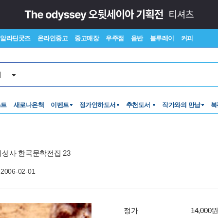
알라딘굿즈
온라인중고
중고매장
우주점
음반
블루레이
커피
서
스트
새로나온책
이벤트
정가인하도서
추천도서
작가와의 만남
북
성사 한국문학전집 23
2006-02-01
정가
14,000