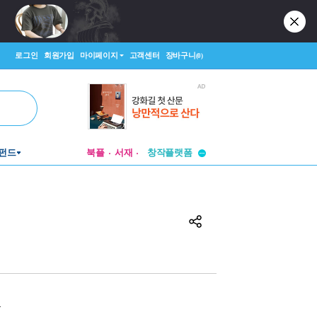
로그인
회원가입
마이페이지
고객센터
장바구니
(0)
투비컨티뉴드
펀드
북플
서재
창작플랫폼
투비컨티뉴드
원