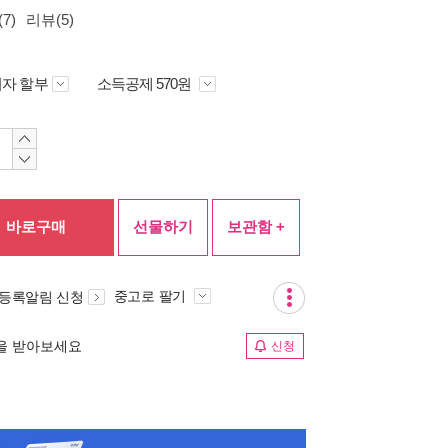
7)
리뷰(5)
자 할부
소득공제 570원
바로구매
선물하기
보관함 +
중고로 팔기
 등록알림 신청
림을 받아보세요
신청