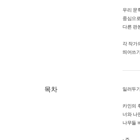
우리 문
중심으로
다른 판
각 작가
띄어쓰기
목차
일러두
카인의 
너와 나
나무들 
- 주