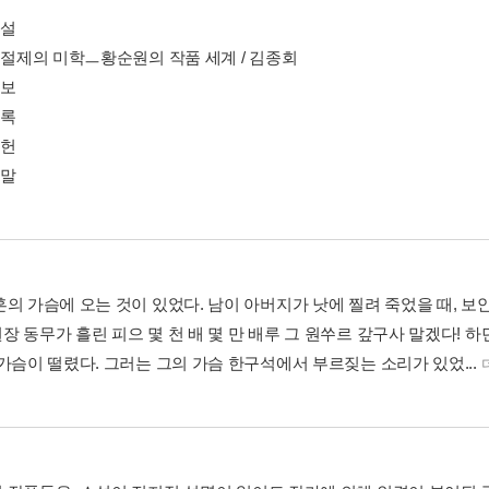
해설
와 절제의 미학ㅡ황순원의 작품 세계 / 김종회
연보
목록
문헌
 말
훈의 가슴에 오는 것이 있었다. 남이 아버지가 낫에 찔려 죽었을 때, 보
 동무가 흘린 피으 몇 천 배 몇 만 배루 그 원쑤르 갚구사 말겠다! 하
 가슴이 떨렸다. 그러는 그의 가슴 한구석에서 부르짖는 소리가 있었...