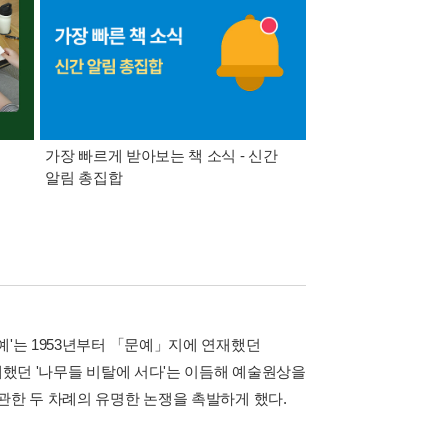
가장 빠르게 받아보는 책 소식 - 신간
경기컬처패스 1만원 
알림 총집합
예'는 1953년부터 「문예」지에 연재했던
재했던 '나무들 비탈에 서다'는 이듬해 예술원상을
관한 두 차례의 유명한 논쟁을 촉발하게 했다.