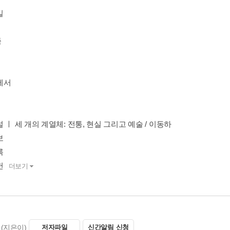
길
족
에서
 ㅣ 세 개의 계열체: 전통, 현실 그리고 예술 / 이동하
보
록
헌
더보기
(지은이)
저자파일
신간알림 신청