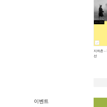
지하촌
-
선
이벤트