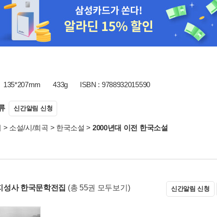
135*207mm
433g
ISBN : 9788932015590
류
신간알림 신청
서
>
소설/시/희곡
>
한국소설
>
2000년대 이전 한국소설
지성사 한국문학전집
(총 55권 모두보기)
신간알림 신청