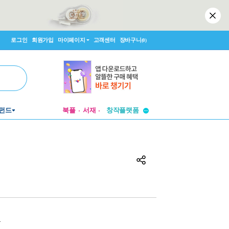
로그인
회원가입
마이페이지
고객센터
장바구니
(0)
투비컨티뉴드
창작플랫폼
펀드
북플
서재
투비컨티뉴드
원