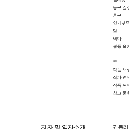
동구 앞
혼구
혈거부
달
역마
광풍 속
주
작품 해설
작가 연
작품 목
참고 문
저자 및 역자소개
김동리