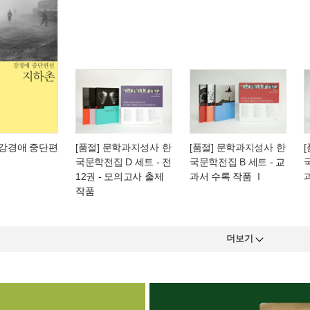
 강경애 중단편
[품절] 문학과지성사 한
[품절] 문학과지성사 한
국문학전집 D 세트 - 전
국문학전집 B 세트
- 교
12권
- 모의고사 출제
과서 수록 작품 Ⅰ
작품
더보기