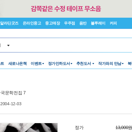
알라딘굿즈
온라인중고
중고매장
우주점
음반
블루레이
커피
서
스트
새로나온책
이벤트
정가인하도서
추천도서
작가와의 만남
북
국문학전집 7
2004-12-03
정가
13,000