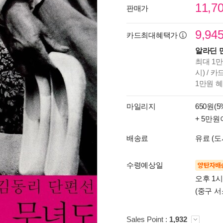
11,7
판매가
9,94
카드최대혜택가
알라딘 
최대 1만
시) / 
1만원 
마일리지
650원(5
+ 5만원
배송료
유료 (도
수령예상일
양탄자배
오후 1
(중구 서
Sales Point :
1,932