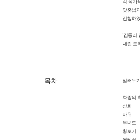
각 작가
맞춤법과
진행하였
'김동리
내린 토
목차
일러두
화랑의 
산화
바위
무녀도
황토기
찔레꽃