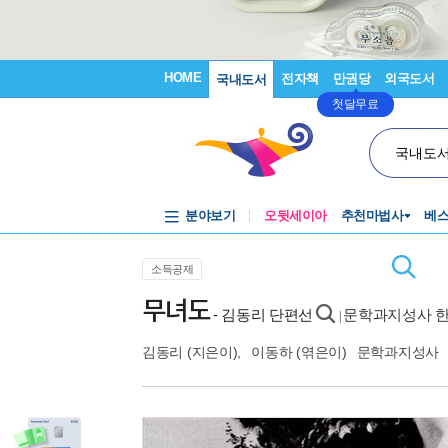
HOME
전자책
만권당
외국도서
국내도서
첫달무료
국내도
분야보기
오뒷세이아
추천마법사
베
소득공제
무녀도
- 김동리 단편선
문학과지성사 한
|
김동리
(지은이),
이동하
(엮은이)
문학과지성사