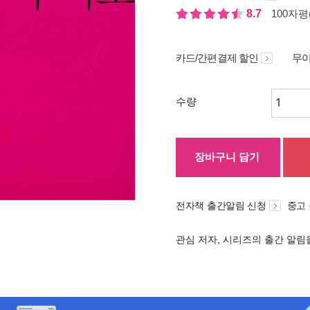
8.7
100자평(
카드/간편결제 할인
무이
수량
장바구니 담기
전자책 출간알림 신청
중고
관심 저자, 시리즈의 출간 알