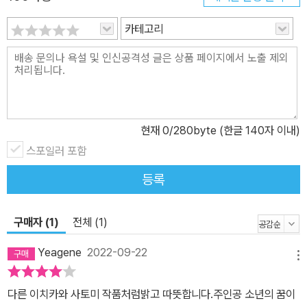
토미는 세계 여러 나라를 여행하면서 그곳 아이들의 삶을 생생하게
카테고리
표현하는 것으로 유명합니다. 미국이나 유럽보다는 까무잡잡한 피부
를 가진 제3세계 아이들이 주인공으로 등장하는 일이 많지요. 특별한
기교 없이 담담하게 그린 수채화는 이방인이 본 낯선 나라가 아니라
그곳에 오랫동안 살아온 사람이 들려주는 이야기처럼 편안합니다. 이
러한 이치카와 사토미의 특징은<달라달라> 에서도 잘 드러납니다.
평소에 접하기 힘든 문화권에 사는 아이들이 어떤 집에서 무엇을 먹
현재
0
/280byte (한글 140자 이내)
고, 무얼 하며 노는지 자연스럽게 보여 주지요. 찬찬히 책장을 넘기다
스포일러 포함
보면 주인공 쥐마가 사는 작은 섬 풍경이 이미 다녀온 곳인 듯 친근하
등록
게 다가옵니다.
구매자 (1)
전체 (1)
Yeagene
2022-09-22
메뉴
다른 이치카와 사토미 작품처럼밝고 따뜻합니다.주인공 소년의 꿈이