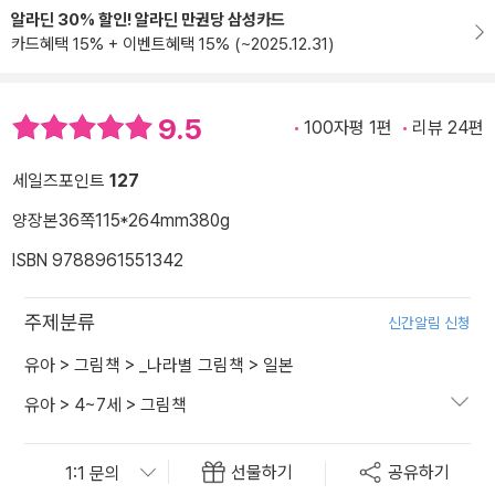
알라딘 30% 할인! 알라딘 만권당 삼성카드
카드혜택 15% + 이벤트혜택 15% (~2025.12.31)
9.5
100자평 1편
리뷰 24편
세일즈포인트
127
양장본
36쪽
115*264mm
380g
ISBN 9788961551342
주제분류
신간알림 신청
유아
>
그림책
>
_나라별 그림책
>
일본
유아
>
4~7세
>
그림책
선물하기
공유하기