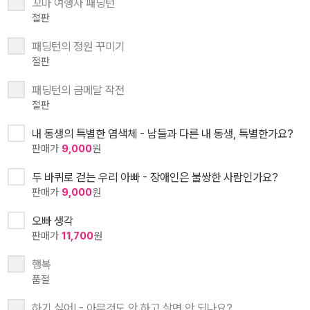
꼬마 여행자 패딩턴
절판
패딩턴의 정원 꾸미기
절판
패딩턴의 금메달 작전
절판
내 동생의 특별한 염색체 - 남들과 다른 내 동생, 특별한가요?
판매가
9,000
원
두 바퀴로 걷는 우리 아빠 - 장애인은 불쌍한 사람인가요?
판매가
9,000
원
오빠 생각
판매가
11,700
원
행복
품절
하기 싫어! - 아무것도 안 하고 살면 안 되나요?