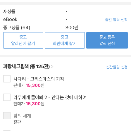
새상품
-
eBook
-
출간 알림 신청
중고상품 (64)
800원
중고
중고
중고 등록
알라딘에 팔기
회원에게 팔기
알림 신청
파랑새 그림책 (총 125권)
신간알림 신청
사다리 - 크리스마스의 기적
판매가
15,300
원
라무에게 물어봐 2 - 안다는 것에 대하여
판매가
15,300
원
밤의 세계
절판