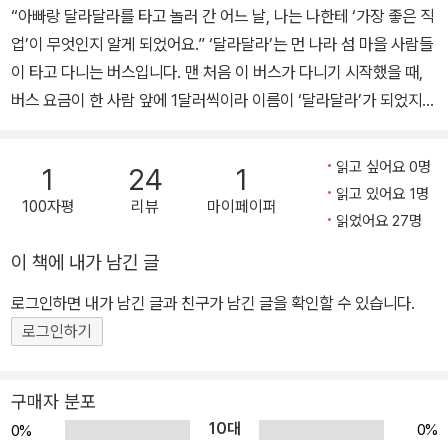
“아빠랑 달라달라를 타고 놀러 간 어느 날, 나는 나한테 ‘가장 좋은 직
업’이 무엇인지 알게 되었어요.” ‘달라달라’는 먼 나라 섬 마을 사람들
이 타고 다니는 버스입니다. 맨 처음 이 버스가 다니기 시작했을 때,
버스 요금이 한 사람 앞에 1달러씩이라 이름이 ‘달라달라’가 되었지
요. 주인공 쥐마네 아빠는 달라달라를 운전합니다. 할아버지도 젊었
을 때 달라달라를 몰았고요. 그리고 쥐마 역시 이다음에 커서 달라달
읽고 싶어요 0명
1
24
1
라 운전사가 되고자 합니다. 하지만 할아버지는 쥐마에게 달라달라
읽고 있어요 1명
100자평
리뷰
마이페이퍼
운전사보다 더 좋은 직업을 가졌으면 좋겠다고 말하지요. 그러자 쥐
읽었어요 27명
마는 천진한 표정으로 묻습니다. “좋은 직업이요? 어떤 게 좋은 직업
이 책에 내가 남긴 글
인데요?” 아이의 눈으로 본 ‘진짜 좋은 직업’에 관한 이야기 직업에는
귀천이 없다지만 세상에는 분명 ‘더 좋은’ 직업들이 있습니다. 대부분
로그인하면 내가 남긴 글과 친구가 남긴 글을 확인할 수 있습니다.
사회적인 잣대로 돈을 많이 벌거나, 명예를 쌓거나, 남들에게 존경과
로그인하기
부러움을 사는 직업을 좋다고 하지요. 하지만 아이들은 직업에 대해
어른과 아주 다른 방식으로 생각합니다. 남을 도와주거나, 자신이 원
구매자 분포
하는 걸 실컷 할 수 있는 직업을 최고라고 여깁니다. 청소부나 수위 아
10대
0%
0%
저씨, 가사도우미가 되고 싶다고 말하는 아이들이 있는 것도 바로 이