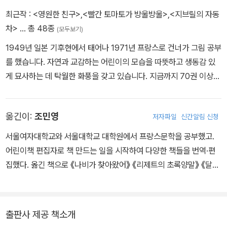
읽고, 커서 무엇이 되고 싶은지에 대해 함께 이야기를 나누어 보며, 아
최근작 :
<영원한 친구>
,
<빨간 토마토가 방울방울>
,
<지브릴의 자동
이는 자연스럽게 자신의 꿈과 사회적인 기대를 절충하는 법을 배울
차>
… 총 48종
(모두보기)
수 있다.
1949년 일본 기후현에서 태어나 1971년 프랑스로 건너가 그림 공부
를 했습니다. 자연과 교감하는 어린이의 모습을 따뜻하고 생동감 있
게 묘사하는 데 탁월한 화풍을 갖고 있습니다. 지금까지 70권 이상의
그림책을 그렸으며, 세계 여러 나라에서 사랑받고 있습니다. <봄의
노랫소리가 들린다>로 이와나미 출판문화상을, <달려라 앨런>으로
옮긴이:
조민영
저자파일
신간알림 신청
산케이 아동출판문화상 미술상과 파리 시장상을 받았습니다. 현재 프
랑스 몽마르트르 언덕에 살면서 그림책 작가로 활동하고 있습니다.
서울여자대학교와 서울대학교 대학원에서 프랑스문학을 공부했고.
어린이책 편집자로 책 만드는 일을 시작하여 다양한 책들을 번역·편
집했다. 옮긴 책으로 《나비가 찾아왔어》 《리제트의 초록양말》 《달라
달라》 등의 어린이책과, 《언어의 정원》 《지도로 읽는 아시아》 《우리
의 새빨간 비밀》 《나는 불평을 그만두기로 했다》 《나는 꼭 필요한 것
만 남기기로 했다》 《나는 독이 되는 관계를 끝내기로 했다》 등이 있
출판사 제공 책소개
다.