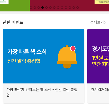
관련 이벤트
전체보기
가장 빠르게 받아보는 책 소식 - 신간 알림 총집
경기컬처패스
합