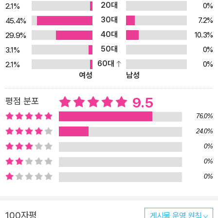
20대
0%
2.1%
때문입니다. <달라달라> 의 주인공 쥐마도 마찬가지입니다. 대통령
30대
7.2%
45.4%
이나 박사, 사장님처럼 근사한 직업이 아니라 하루 종일 고되게 일해
40대
야 하는 버스 운전사가 되겠다고 합니다. 그런 쥐마를 바라보는 할아
10.3%
29.9%
버지의 마음이 편치 않은 것은 당연한 일이지요. 더 좋은 직업을 가졌
50대
0%
3.1%
으면 좋겠다고 하자 오히려 ‘좋은 직업’이 무엇이냐고 되물어 오니 참
60대
0%
2.1%
여성
남성
난감합니다. <달라달라> 는 할아버지의 대답 대신, 쥐마가 행복한 표
정으로 자신의 미래를 그리는 것으로 끝을 맺습니다. 쥐마가 정말로
9.5
평점 분포
원하는 것은 아빠와 할아버지를 태우고 온 세계를 돌아다니는 것으
로, 결국 쥐마에게는 그것이 가장 좋은 직업인 셈이지요. 처음에는 엉
76.0%
뚱하게만 느껴지던 쥐마의 꿈도 이같이 순수한 바람에서 비롯된 것임
24.0%
을 알고 나면 고개를 끄덕이게 됩니다. 아무리 사회적으로 인정받는
0%
직업을 가졌더라도 스스로 행복을 느낄 수 없다면 소용없는 일이니까
0%
요. 아이와 함께 <달라달라> 를 읽고, 커서 무엇이 되고 싶은지에 대
0%
해 함께 이야기를 나누어 보세요. 이런 대화를 통해 아이는 자연스럽
게 자신의 꿈과 사회적인 기대를 절충하는 법을 배우게 될 것입니다.
소박한 수채화로 그려 낸 먼 나라 풍경 이 책을 쓰고 그린 이치카와 사
100자평
게시물 운영 원칙