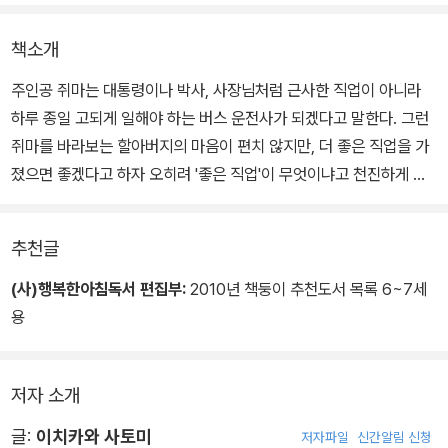
책소개
주인공 쥐마는 대통령이나 박사, 사장님처럼 근사한 직업이 아니라
하루 종일 고되게 일해야 하는 버스 운전사가 되겠다고 말한다. 그런
쥐마를 바라보는 할아버지의 마음이 편치 않지만, 더 좋은 직업을 가
졌으면 좋겠다고 하자 오히려 '좋은 직업'이 무엇이냐고 천진하게 되
물어 온다.
추천글
<달라달라>는 할아버지의 대답 대신, 쥐마가 행복한 표정으로 자신
의 미래를 그리는 것으로 끝을 맺는다. 쥐마가 정말로 원하는 것은 아
(사)행복한아침독서 편집부:
2010년 책둥이 추천도서 목록 6~7세
빠와 할아버지를 태우고 온 세계를 돌아다니는 것으로, 결국 쥐마에
용
게는 그것이 가장 좋은 직업인 셈이다.
저자 소개
처음에는 엉뚱하게만 느껴지던 쥐마의 꿈도 이같이 순수한 바람에서
비롯된 것임을 알고 나면 고개를 끄덕이게 된다. 아이와 함께 이 책을
글:
이치카와 사토미
저자파일
신간알림 신청