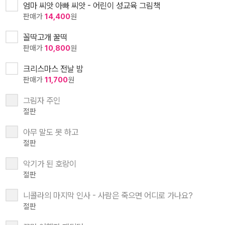
엄마 씨앗 아빠 씨앗 - 어린이 성교육 그림책
판매가
14,400
원
꼴딱고개 꿀떡
판매가
10,800
원
크리스마스 전날 밤
판매가
11,700
원
그림자 주인
절판
아무 말도 못 하고
절판
악기가 된 호랑이
절판
니콜라의 마지막 인사 - 사람은 죽으면 어디로 가나요?
절판