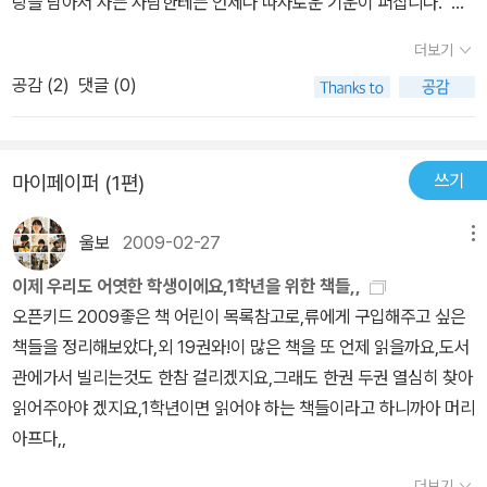
랑을 담아서 사는 사람한테는 언제나 따사로운 기운이 퍼집니다. 남
이 나한테 사랑을 줄 수 있습니다. 그러나, 나 스스로 사랑을 알지 못
더보기
하면, 남이 나한테 아무리 사랑을 주더라도 제대로 받아들이지 못합
공감 (
2
)
댓글 (0)
니다. 나 스스로 먼저 오롯이 사랑일 때에, 남이 주는 사랑도 받고 내
가 나한테 주는 사랑을 느낍니다... 우리 할아버지도 젊었을 적에는 달
라달라를 몰았대요. “봐라, 쥐마. 할아비가 너 주려고 장난감 달라달
쓰기
마이페이퍼 (1편)
라를 만들었지. 내가 몰던 것과 똑같이 생겼단다.” .. (4쪽) 이치카와
사토미 님이 빚은 그림책 《달라달라》(파랑새,2008)에 흐르는 사랑
울보
2009-02-27
메뉴
을 찬찬히 헤아립니다. 태평양 어느 섬마을에서 버스를 모는 할아버
지와 아버지를 둔 ‘쥐마’라는 아이는 할아버지와 아버지처럼 ‘달라달
이제 우리도 어엿한 학생이에요,1학년을 위한 책들,,
라를 모는 사람’이 되고 싶습니다. 그런데, 쥐마네 할아버지는 쥐마더
오픈키드 2009좋은 책 어린이 목록참고로,류에게 구입해주고 싶은
러 ‘좋은 일’을 할 수 있기를 바란다고 말합니다. 쥐마네 할아버지는
책들을 정리해보았다,외 19권와!이 많은 책을 또 언제 읽을까요,도서
할아버지와 아버지가 하는 ‘달라달라 버스 몰기’가 썩 ‘좋은 일’은 아
관에가서 빌리는것도 한참 걸리겠지요,그래도 한권 두권 열심히 찾아
니라고 여기는구나 싶습니다. 그러면 좋은 일이란 무엇일까요. 어떤
읽어주아야 겠지요,1학년이면 읽어야 하는 책들이라고 하니까아 머리
일을 해야 좋은 삶이 될까요. 어떤 좋은 일로 좋은 삶을 가꾸어야 좋은
아프다,,
사랑이 피어날 만할까요... 까마득히 펼쳐진 바다까지 왔어요. “저 앞
더보기