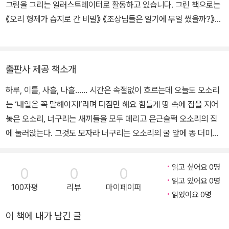
그림을 그리는 일러스트레이터로 활동하고 있습니다. 그린 책으로는
《오리 형제가 습지로 간 비밀》 《조상님들은 일기에 무얼 썼을까?》
《깜깜한 밤은 싫어》 《3학년이 알아야 할 과학 이야기》 《세종대왕, 세
계 최고의 문자를 발명하다》 등이 있고, 〈최인호의 청소년 유림〉 〈W
HAT? 시튼동물기편〉 시리즈에도 그림을 그렸습니다.
출판사 제공 책소개
하루, 이틀, 사흘, 나흘…… 시간은 속절없이 흐르는데 오늘도 오소리
는 ‘내일은 꼭 말해야지!’라며 다짐만 해요 힘들게 땅 속에 집을 지어
놓은 오소리, 너구리는 새끼들을 모두 데리고 은근슬쩍 오소리의 집
에 눌러앉는다. 그것도 모자라 너구리는 오소리의 굴 앞에 똥 더미를
쌓아 두는데……. 생각의 스펙트럼을 넓혀 주는 이윤희 작가의 철학
우화 《친구를 사귀는 법》 《악기가 된 호랑이》에 이어 이윤희 작가의
읽고 싶어요 0명
0
0
0
세 번째 철학 우화 《아무 말도 못 하고》가 출간되었다. 이윤희 작가의
읽고 있어요 0명
100자평
리뷰
마이페이퍼
우화는 동물들의 특징과 결부된 다양한 상황을 이야기의 구조로 삼아
읽었어요 0명
다양한 문제와 생각거리를 던져 준다. 《아무 말도 못 하고》는 오소리
이 책에 내가 남긴 글
와 너구리라는 동물이 가진 습성과 특징을 기반으로 이야기를 전개시