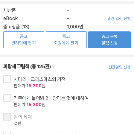
새상품
-
eBook
-
출간 알림 신청
중고상품 (13)
1,000원
중고
중고
중고 등록
알라딘에 팔기
회원에게 팔기
알림 신청
파랑새 그림책 (총 125권)
신간알림 신청
사다리 - 크리스마스의 기적
판매가
15,300
원
라무에게 물어봐 2 - 안다는 것에 대하여
판매가
15,300
원
밤의 세계
절판