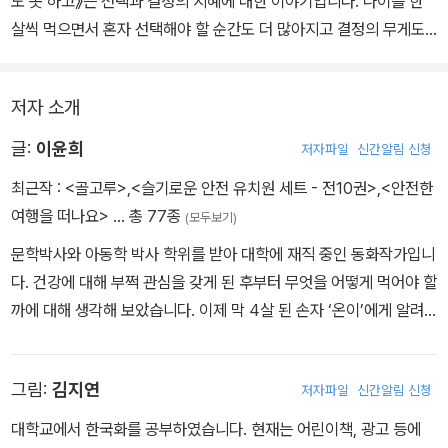
서야 후회하는 오소리의 모습을 통해 작가는 독자들에게 소통과 결단
도 못 하고》는 선택과 결정의 지혜에 대한 이야기입니다. 나이를 한
에 대해서 생각할 기회를 준다. 이 책을 통해 아이들은 자신의 의사와
살씩 먹으면서 혼자 선택해야 할 순간도 더 많아지고 결정의 무게도
타인의 입장 사이에서 현명하게 대처하며, 싫은 것은 싫다고 말할 수
더 커집니다. 어린이로서는 간단한 갈등 상황에서 이를 냉정하게 검
있는 용기를 갖게 될 것이다.
토하고 자신이 해야 할 바를 선택하는 일이 쉽지 않을 것입니다. 그럴
저자 소개
때는 내가 지금 결정을 내리지 않았을 때 어떤 문제가 일어나는지 생
각해 보도록 도와주세요. 또 생활 속의 작은 일부터 스스로 결정하고
글:
이윤희
저자파일
신간알림 신청
책임지는 연습을 할 수 있도록 어린이들에게 선택의 권한을 나누어
최근작 :
<골고루>
,
<슬기로운 안전 유치원 세트 - 전10권>
,
<안전한
주는 것도 잊지 마세요.
여행을 떠나요>
… 총 77종
(모두보기)
문학박사와 아동학 박사 학위를 받아 대학에 재직 중인 동화작가입니
다. 건강에 대해 부쩍 관심을 갖게 된 후부터 무엇을 어떻게 먹어야 할
까에 대해 생각해 보았습니다. 이제 막 4살 된 손자 ‘온이’에게 알려
주고 싶은 이야기를 정리해 보았습니다. 이 책이 온이와 온이 친구들
이 건강하게 살아가는데 작은 도움이 되길 기도합니다. 지은 책으로
그림:
김지연
저자파일
신간알림 신청
는 <펭귄 가족의 사랑>, <네가 하늘이다>, <성급한 오리너구리 우화
>, <꼬마 요술쟁이 꼬슬란> 등이 있습니다.
대학교에서 한국화를 공부하였습니다. 현재는 어린이책, 광고 등에