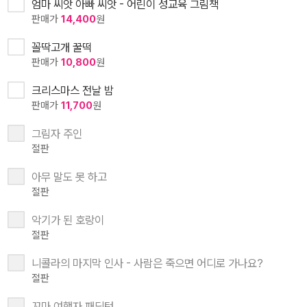
엄마 씨앗 아빠 씨앗 - 어린이 성교육 그림책
판매가
14,400
원
꼴딱고개 꿀떡
판매가
10,800
원
크리스마스 전날 밤
판매가
11,700
원
그림자 주인
절판
아무 말도 못 하고
절판
악기가 된 호랑이
절판
니콜라의 마지막 인사 - 사람은 죽으면 어디로 가나요?
절판
꼬마 여행자 패딩턴