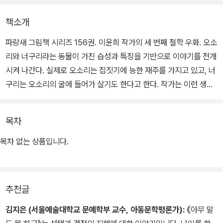
책소개
파랑새 그림책 시리즈 156권. 이윤희 작가의 세 번째 철학 우화. 오소
리와 너구리라는 동물이 가진 습성과 특징을 기반으로 이야기를 전개
시켜 나간다. 실제로 오소리는 집짓기에 능한 재주를 가지고 있고, 너
구리는 오소리의 굴에 들어가 살기도 한다고 한다. 작가는 이런 생태
학적 지식을 이야기의 배경으로 두고 이야기를 풀어 나간다.
목차
일차원적으로 접근한다면 이야기는 오소리의 집에 무단침입을 한 너
구리의 행동에 문제가 있다는 결론을 두고 흘러갈 것이다. 하지만 작
목차 없는 상품입니다.
가는 오히려 오소리의 행동에 초점을 맞추어 이야기를 전개시키며 독
자의 궁금증을 자아내고, 고민할 수 있는 여지를 숨겨 놓아 생각의 폭
을 넓힌다.
추천글
위험한 상황임을 감지했으면서도 차일피일 미루다 결국 위험에 닥쳐
김지은 (서울예술대학교 문예학부 교수, 아동문학평론가):
《아무 말