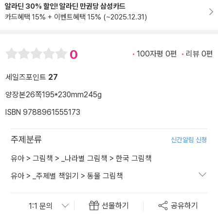
알라딘 30% 할인! 알라딘 만권당 삼성카드
카드혜택 15% + 이벤트혜택 15% (~2025.12.31)
0
100자평 0편
리뷰 0편
세일즈포인트
27
양장본
26쪽
195*230mm
245g
ISBN 9788961555173
주제분류
신간알림 신청
유아
>
그림책
>
_나라별 그림책
>
한국 그림책
유아
>
_주제별 책읽기
>
동물 그림책
선물하기
공유하기