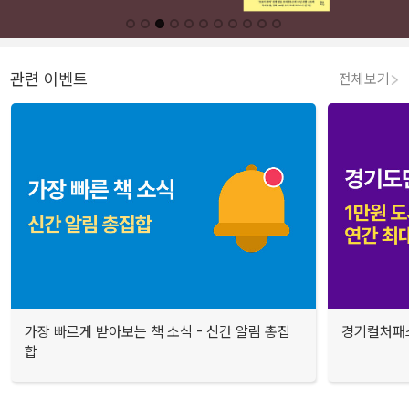
관련 이벤트
전체보기
가장 빠르게 받아보는 책 소식 - 신간 알림 총집
경기컬처패스
합