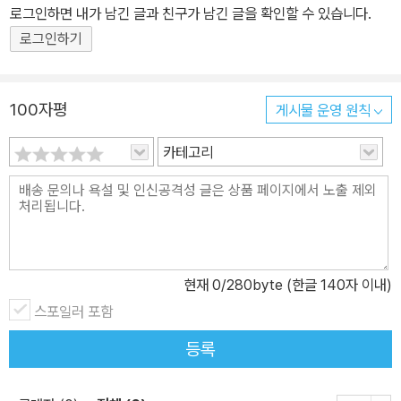
켜 나간다. 실제로 오소리는 집짓기에 능한 재주를 가지고 있고, 너구
로그인하면 내가 남긴 글과 친구가 남긴 글을 확인할 수 있습니다.
리는 오소리의 굴에 들어가 살기도 한다고 한다. 작가는 이런 생태학
로그인하기
적 지식을 이야기의 배경으로 두고 이야기를 풀어 나간다. 일차원적
으로 접근한다면 이야기는 오소리의 집에 무단침입을 한 너구리의 행
동에 문제가 있다는 결론을 두고 흘러갈 것이다. 하지만 작 가는 오히
100자평
게시물 운영 원칙
려 오소리의 행동에 초점을 맞추어 이야기를 전개시키며 독자의 궁금
카테고리
증을 자아내고, 고민할 수 있는 여지를 숨겨 놓아 생각의 폭을 넓힌다.
싫은 것은 싫다고 말할 줄 아는 용기 오소리가 힘들게 지어 놓은 굴에
은근슬쩍 무단으로 들어와 눌러앉은 너구리의 모습을 보면 분통이 터
진다. 물론 오소리가 넓디넓은 마음으로 너구리 가족을 기꺼이 받아
들인 것이라면 문제가 될 것이 없겠지만, 오소리는 속마음을 숨긴 채,
어쩔 수 없이 울며 겨자 먹기로 공들여 지은 굴을 너구리 가족과 나눈
현재
0
/280byte (한글 140자 이내)
다. 독자들은 책을 보며 우물쭈물 대는 오소리가 답답하게 느껴질 것
스포일러 포함
이다. 그냥 싫다고 딱 잘라 거절하면 될 텐데 하고 말이다. 하지만 독
등록
자들의 마음 한편으로 오소리의 이런 답답한 행동이 낯설게만 느껴지
진 않을 것이다. 오소리의 이러한 우유부단한 소통 방식은 아이들의