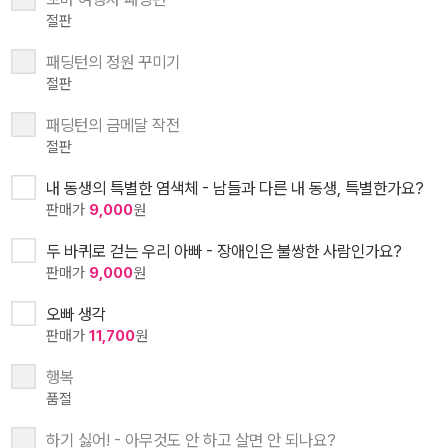
절판
패딩턴의 정원 꾸미기
절판
패딩턴의 금메달 작전
절판
내 동생의 특별한 염색체 - 남들과 다른 내 동생, 특별한가요?
판매가
9,000
원
두 바퀴로 걷는 우리 아빠 - 장애인은 불쌍한 사람인가요?
판매가
9,000
원
오빠 생각
판매가
11,700
원
행복
품절
하기 싫어! - 아무것도 안 하고 살면 안 되나요?