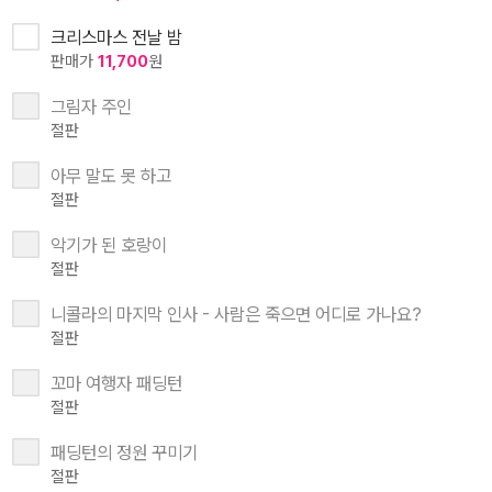
크리스마스 전날 밤
판매가
11,700
원
그림자 주인
절판
아무 말도 못 하고
절판
악기가 된 호랑이
절판
니콜라의 마지막 인사 - 사람은 죽으면 어디로 가나요?
절판
꼬마 여행자 패딩턴
절판
패딩턴의 정원 꾸미기
절판