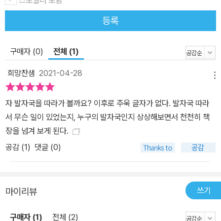
스포일러 포함
는 이야기에 몰입할 수 있다. 특히 색연필과 수채색연필을 사용한 세
밀하고 잔잔한 터치는 아이들의 마음을 차분하게 하고, 눈길이 편안
등록
하게 머물 수 있게 해 준다. 또한 그림책 전반에 펼쳐진 여백이 풍성한
하얀 눈밭은 상상력의 발자국을 찍듯 마음속 이야기를 마음껏 풀어
구매자 (0)
전체 (1)
놓을 수 있도록 해 준다. 따라서 이 책은 눈 위에 찍힌 여러 동물 발자
국의 주인이 누구일까 알아맞히는 기존의 그림책에서 벗어나, 추리력
희망찬샘
2021-04-28
메뉴
과 상상력을 한껏 발휘하게 한다. 그리고 면지를 활용하여 본문에서
빠져나온 꼬마 주인공과 강아지의 행동을 보여 주는 재치가 돋보인
자 발자국을 따라가 볼까요? 이후로 주욱 글자가 없다. 발자국 따라
다. 외투를 입는 동작이나, 장화를 신는 동작, 한쪽 어깨에 판자를 올
서 무슨 일이 있었는지, 누구의 발자국인지 상상해보면서 천천히 책
리고 걷는 동작 등, 어린 아이의 세밀하고 앙증맞은 움직임을 잘 포착
장을 넘겨 보게 된다.
한 것은 물론, 어른의 도움 없이 혼자서도 뭐든 잘 해 내는 아이의 독
공감 (
1
)
댓글 (0)
립적인 모습을 씩씩하게 잘 묘사하고 있다.
쓰기
마이리뷰
구매자 (1)
전체 (2)