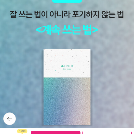
습니다. 날마다 곰곰이 생각합니다. ‘네가 하루 빨리 낮오줌을 가리
고, 씩씩하게 걷기를 바라서는 안 되겠지. 너는 네 결과 삶에 걸맞게
낮오줌을 가릴 테며, 씩씩하게 걸을 테고, 네 이도 하나둘 늘고 어금니
도 돋아 네 입으로 네 밥을 냠냠 씹을 수 있겠지.’ 그나저나, 하루 내
내 같이 논다 하더라도 모자라다 싶은 첫째 아이가 뛰고, 첫째 아이 못
지않게 하루 내내 저를 쳐다보아 달라 하는 둘째 아이가 깁니다. 두 아
이와 얼크러지면서 밥을 차리고 빨래를 하며 집을 건사하다가는, 바
깥일 건사하고 글 한두 꼭지 쓰자니 어깨가 뻑적지근합니다. 참말, 먼
먼 옛날 어머님들은 ‘글을 익혔다 하더라도, 스스로 느긋하게 글 한 줄
쓸 겨를이 날 수 없겠다’고 몸으로 느낍니다. 이른새벽부터 늦은밤까
지 집식구와 집일을 돌보노라면 조용히 넋을 가다듬어 글줄 붙잡을
말미를 내기란 참으로 빠듯해요. 가까스로 두 아이를 데리고 잠자리
에 눕습니다. 이제 두 아이는 잠들 낌새입니다. 그렇지만 곱게 잠들지
않습니다. 잠자리에서 더 킥킥거리다가 노래를 듣고 싶습니다. 히유,
뒤로가
오늘도 너희가 즐겁도록 노래를 불러야겠지, 생각하다가, 오늘 하루
기
쉬면 안 될까, 생각하다가, 문득 새롭게 달리 생각해 봅니다. 너희한테
보관함담기
선물하기