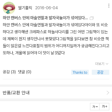
익히도록 하자면 꽤 먼 길입니다. 둘째 아이는 한참 걷다가 한손을 놓
딸기홀릭
2016-06-04
메뉴
으라 휘휘 젓습니다. 걸음을 멈춥니다. 쉬었다 갑니다. 이렇게 걷고,
이렇게 멈추고, 이렇게 다시 걷고, 이렇게 쉬고, 이렇게 다시 걷습니
하얀 캔버스 안에 마술연필과 발자국놀이가 섞여있다...
다. 땅거미가 집니다. 어둑어둑합니다. 초승달은 구름에 가렸다가 드
하얀 캔버스 안에 마술연필과 발자국놀이가 섞여있다아이와 또 비슷
러나고, 다시 가렸다가 다시 드러납니다. 가느다란 빗줄기가 듣는가
하다고 생각해낸 크레파스로 하늘사다리를 그린 어떤 그림책이 있는
싶으면 그저 조용한 저녁이기도 합니다. 물을 가득 채운 논자락 옆을
데 제목이 뭔지 생각안나서 못찾았다그림책을 읽다보면 참 비슷한 책
걷는데, 개구리들은 노랫소리를 멈추지 않습니다. 바로 곁을 지나가
들이 많은걸 느낀다표절의 범위가 어디까지일까가 궁금해진다그리고
도 아랑곳하지 않습니다. 첫째 아이가 묻습니다. “여기 개구리 있어
또하나, 겨울에 읽어야 더 맛이 날것같다
요?” “응, 바로 옆에 있어. 소리 들리지?” 아직 논에 물을 가득 채우
더보기
지 않던 때에는, 논 옆을 지나갈 때에는 개구리들이 노랫소리를 뚝 끊
곤 했어요. 이제 제 누리를 만났다 여기는지, 이곳에서도 저곳에서도
공감 (
3
)
댓글 (0)
온 마을 떠나가라 노래를 합니다. 한 바퀴 빙 돌며 집으로 곧장 들어
가지 않습니다. 논둑 한 곳으로 올라섭니다. 첫째 아이는 어둑어둑한
논둑을 살랑살랑 엉덩춤을 추며 달립니다. 저 앞까지 달립니다. 논둑
반품/교환 안내
끝은 길이 없어 돌아와야 하는데, 첫째 아이도 이러거나 저러거나 내
처 달립니다. 내처 달리다가 다시 살랑살랑 엉덩춤을 추며 돌아옵니