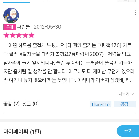
메뉴
파란놀
2012-05-30
어떤 하루를 즐겁게 누렸나요 [다 함께 즐기는 그림책 170] 제르
다 뮐러, 《발자국을 따라가 볼까요?》(파랑새,2007) 저녁을 먹고
잠자리에 들기 앞서입니다. 졸린 두 아이는 눈꺼풀에 졸음이 가득하
지만 좀처럼 잘 생각을 안 합니다. 아무래도 더 재미난 무언가 있으리
라 여기며 눕지 않으려 하는 듯합니다. 이러다가 아버지 잡겠네, 하고
생각하는 나는, 둘째 아이를 안고 바깥으로 나옵니다. 첫째 아이가 저
더보기
도 데려가라며 따라나옵니다. 둘째 아이를 섬돌에 앉혀 신을 신깁니
공감 (
2
)
댓글 (0)
다. 신을 신은 아이 손을 하나씩 잡습니다. 둘째를 걸리면서 첫째는 앞
서거니 뒤서거니 달립니다. 집 앞으로 펼쳐진 논배미를 빙 한 바퀴 돌
기로 합니다. 잘 걷고 잘 달리는 첫째 아이하고 휘 돌면 짤막한 길이지
쓰기
마이페이퍼 (1편)
만, 아직 스스로 걷지 않는 둘째 아이 손을 잡고 한 걸음씩 걸음마를