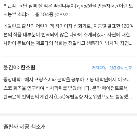
을 만들자!』, 『난 삼백 살 먹은 떡갈나무야!』, 『어린 도시농부 소피』,
최근작 :
<난 삼백 살 먹은 떡갈나무야!>
,
<정원을 만들자!>
,
<어린 도
『아빠 곰 엄마 곰 아기 곰』, 『발자국을 따라가 볼까요?』, 『플로리카가
시농부 소피>
… 총 104종
(모두보기)
바이올린을 들면』, 『비가 오면 동물들은 어디로 가요?』 등이 있다.
네덜란드 출신의 어린이 책 작가이자 삽화가로, 지금껏 발표한 120여
편의 작품 대부분이 번역되어 많은 나라에 소개되었다. 자연에 대한
사랑이 돋보이는 제르다의 삽화는 정밀하고 생동감이 넘치며, 자연의
풍경이 아름답게 담겨 있다. 그녀의 대표작 『정원을 만들자!』는 청소
년을 위한 미국 도서위원회가 발표한 국제 우수 도서에 선정되었다.
옮긴이:
한소원
저자파일
신간알림 신청
금까지 많은 작품들이 12개국 언어로 번역되었고, 지은 책으로 『정원
을 만들자!』, 『난 삼백 살 먹은 떡갈나무야!』, 『어린 도시농부 소피』,
중앙대학교에서 프랑스어와 문학을 공부하고 동 대학원에서 이오네
『아빠 곰 엄마 곰 아기 곰』, 『발자국을 따라가 볼까요?』, 『플로리카가
스코 희곡을 연구하여 석사학위를 받았습니다. 문학 에이전트로서,
바이올린을 들면』, 『비가 오면 동물들은 어디로 가요?』 등이 있다.
한국문학 번역원의 계간지 〈List〉유럽동향 자문위원으로도 활동했습
니다. 지금은 출판사에서 다양한 책들을 만들고 있습니다. 옮긴 책으
로는 《예쁜 우리 아가》 《에르베 튈레의 디자인 수업》 《꼭 다문 입》
《타추 나가타 궁금 쟁이 자연과학 시리즈》 《발자국을 따라가 볼까
출판사 제공 책소개
요?》 등이 있습니다.