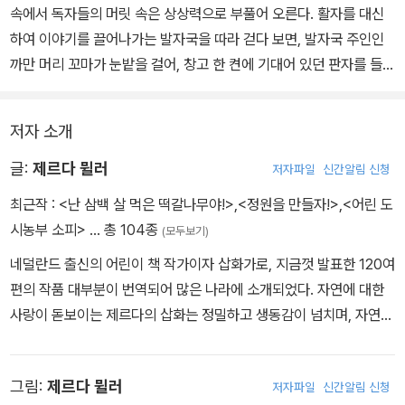
속에서 독자들의 머릿 속은 상상력으로 부풀어 오른다. 활자를 대신
하여 이야기를 끌어나가는 발자국을 따라 걷다 보면, 발자국 주인인
까만 머리 꼬마가 눈밭을 걸어, 창고 한 켠에 기대어 있던 판자를 들어
다 개울을 건너고 나뭇가지를 꺾어와 작은 천막을 완성한다는 이야기
를 만들어 낼 수 있다.
저자 소개
이렇게 그림으로만 말하는 '고요한' 그림책은 활자에 익숙한 어른들에
글:
제르다 뮐러
저자파일
신간알림 신청
겐 낯설게 느껴질 수 있지만, 아직 글보다 그림이 더 익숙한 유아들은
최근작 :
<난 삼백 살 먹은 떡갈나무야!>
,
<정원을 만들자!>
,
<어린 도
활자 정보의 방해를 받지 않고 그림책의 그림들이 말하는 이야기에
시농부 소피>
… 총 104종
(모두보기)
몰입할 수 있다.
네덜란드 출신의 어린이 책 작가이자 삽화가로, 지금껏 발표한 120여
편의 작품 대부분이 번역되어 많은 나라에 소개되었다. 자연에 대한
그림책 전반에 펼쳐진 여백이 풍성한 하얀 눈밭은 상상력의 발자국을
사랑이 돋보이는 제르다의 삽화는 정밀하고 생동감이 넘치며, 자연의
찍듯 마음속 이야기를 풀어놓게 해준다. 따라서 눈 위에 찍힌 여러 동
풍경이 아름답게 담겨 있다. 그녀의 대표작 『정원을 만들자!』는 청소
물 발자국의 주인이 누구일까 알아맞히는 기존의 그림책에서 벗어나
년을 위한 미국 도서위원회가 발표한 국제 우수 도서에 선정되었다.
추리력과 상상력을 발휘하게 만든다.
그림:
제르다 뮐러
저자파일
신간알림 신청
금까지 많은 작품들이 12개국 언어로 번역되었고, 지은 책으로 『정원