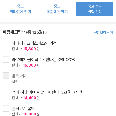
중고
중고
중고 등록
알라딘에 팔기
회원에게 팔기
알림 신청
파랑새 그림책 (총 125권)
신간알림 신청
사다리 - 크리스마스의 기적
판매가
15,300
원
라무에게 물어봐 2 - 안다는 것에 대하여
판매가
15,300
원
밤의 세계
절판
엄마 씨앗 아빠 씨앗 - 어린이 성교육 그림책
판매가
14,400
원
꼴딱고개 꿀떡
판매가
10,800
원