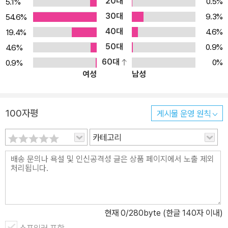
20대
0.5%
5.1%
만의 그림책 그러나 이 그림책의 묘미는 작가가 제공하는 단서나 다
30대
9.3%
54.6%
른 사람의 이야기에 얽매이지 않고, 누구든 자기가 원하는 대로 이야
40대
기를 만들 수 있다는 점에 있다. 활자를 대신하여 이야기를 이끌어나
4.6%
19.4%
가는 발자국을 따라 성큼성큼 걷다 보면, 발자국 주인인 까만 머리 꼬
50대
0.9%
4.6%
마가 눈밭을 걸어, 창고 한 켠에 기대어 있던 판자를 들어다 개울을 건
60대
0%
0.9%
여성
남성
너고, 나뭇가지를 꺾어 와 작은 천막을 완성한다는 큰 이야기를 만들
어낼 수 있다. 그렇다면 이번에는 걷는 속도를 늦추고, 발자국이 멈춰
선 곳과 다른 발자국들도 주의 깊게 살펴보자. 아침 식탁을 보며 아이
100자평
게시물 운영 원칙
가 무얼 먹었을까 상상해 보거나, 아이의 발자국과 나란히 걷고 있는
강아지 발자국을 보며 이야기를 만들어 보는 것도 재미있다. 눈밭에
카테고리
서 찌익 미끄러져 내려온 듯한 흔적이나, 발자국 옆에 찍힌 작고 동그
란 자국도 놓칠 수 없고, 작은 나무 옆에 있는 노오란 액체는 무엇일지
상상해 보는 것도 즐겁다. 집중력, 관찰력, 상상력을 길러 주는 그림책
이렇게 그림으로만 말하는 ‘고요한’ 그림책은 활자에 더 익숙한 어른
들에겐 낯설게 느껴질 수도 있다. 그러나 아직 글보다 그림에 익숙한
현재
0
/280byte (한글 140자 이내)
어린이들은, 활자 정보의 방해를 받지 않고 그림책의 그림들이 말하