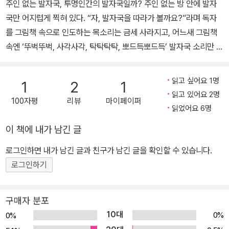
주인 없는 발자국, 투명인간의 발자국일까? 주인 없는 방 안에 발자
국만 어지럽게 찍혀 있다. “자, 발자국을 따라가 볼까요?”라며 독자
를 그림책 속으로 인도하는 목소리는 금세 사라지고, 어느새 그림책
속엔 ‘뚜벅뚜벅, 사각사각, 탁탁탁탁, 뽀드득뽀드득’ 발자국 소리만 울
려 퍼진다. 창 밖에는 눈이 내리고, 방 안에는 커다란 상자와 빨간 천,
그리고 밧줄이 놓여 있다. 발자국은 이부자리에서 욕실로, 다시 옷가
읽고 싶어요 1명
1
2
1
지가 걸쳐져 있는 의자 앞에서 멈춰 있다. 한 장을 넘기니 의자에 걸쳐
읽고 있어요 2명
100자평
리뷰
마이페이퍼
져 있던 옷가지가 없어졌고, 발자국은 식탁 의자에서 멈춰 있다. 발자
읽었어요 6명
국 주인은 강아지와 함께 밖에 나가 놀 생각에 아침을 먹는 둥 마는 둥
이 책에 내가 남긴 글
하고, 파란 외투와 빨간 장화로 추위에 단단히 대비하고는 문을 활짝
열고 밖으로 나간 것 같다. 발자국은 어디로 향하고 있을까? 발자국
로그인하면 내가 남긴 글과 친구가 남긴 글을 확인할 수 있습니다.
주인은 무얼 하려는 걸까? ‘말없는’ 이야기와 주인 없는 발자국만이
로그인하기
계속해서 이어지는 이 그림책 속에서 우리의 머릿속은 상상력으로 부
풀어 오른다. 하지만 실마리가 전혀 없는 것은 아니다. 본문으로 들어
구매자 분포
가기에 앞서 면지를 주의 깊게 본 독자라면 작가가 숨겨 놓은 이야기
10대
0%
0%
보따리를 쉽게 풀 수 있을 것이다. 내 맘대로 이야기를 만들어 보는 나