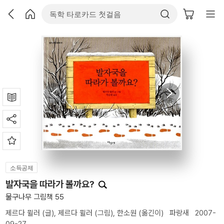
소득공제
발자국을 따라가 볼까요?
물구나무 그림책 55
제르다 뮐러
(글),
제르다 뮐러
(그림),
한소원
(옮긴이)
파랑새
2007-