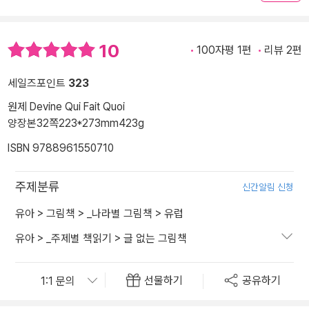
10
100자평 1편
리뷰 2편
세일즈포인트
323
원제 Devine Qui Fait Quoi
양장본
32쪽
223*273mm
423g
ISBN 9788961550710
주제분류
신간알림 신청
유아
>
그림책
>
_나라별 그림책
>
유럽
유아
>
_주제별 책읽기
>
글 없는 그림책
선물하기
공유하기