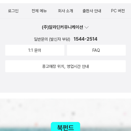
다. 이동안 둘째 아이는 십 미터쯤 겨우 걸었습니다. “힘들지? 꽤 많
이 걸었어.” 자, 이제 들어가자, 하고는 논둑을 거슬러 걷습니다. 첫째
로그인
전체 메뉴
회사 소개
출판사 안내
PC 버전
아이가 다시 앞장섭니다. 마음껏 달리고 마음껏 노래합니다. 개구리
는 무논에서 노래하고, 첫째 아이는 시골길에서 노래합니다. 둘째 아
(주)알라딘커뮤니케이션
이는 씩씩하게 대문을 넘고 마당을 지나 섬돌에 닿습니다. 신을 벗길
1544-2514
일반문의 (발신자 부담)
무렵 바지에 쉬를 합니다. 오줌바지는 벗기고 대청마루에 올립니다.
아랫도리 벗은 둘째 아이는 까르르 웃으며 잰 손놀림으로 깁니다. 둘
1:1 문의
FAQ
째 아이는 첫째 아이처럼 지치지 않습니다. 한참 걷기를 했으니, 이제
중고매장 위치, 영업시간 안내
한참 기기를 하며 놀고픕니다. 아버지는 아이 옷가지 몇 점 복복 비빕
니다. 실비가 오는지 가랑비가 오는지 오락가락 하는 날씨라면, 이듬
날 빨래를 하더라도 잘 마르기 힘들 수 있으니, 오줌 젖은 옷가지 몇
점 모이면 그때그때 손빨래를 합니다. 요 며칠은 빨래기계를 아예 안
쓰고 손으로만 빨래합니다. 하루치를 모은대서 빨래기계 돌릴 만큼
안 되기도 하지만, 돌을 지난 아이는 바지만 자주 버리니, 그때그때 빨
아 그때그때 말려서 다시 입힙니다. 그때그때 빤 바지는 그때그때 햇
살을 머금도록 하고, 그때그때 햇살을 머금은 바지는 다시 아이가 입