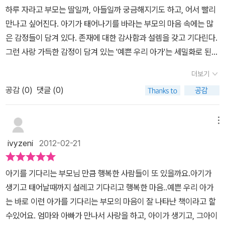
양육하는 동안 배에 품고 사랑으로 기다리던 여유로운 마음은 사라지
하루 자라고 부모는 딸일까, 아들일까 궁금해지기도 하고, 어서 빨리
고 몇 개월간 제대로 자지도 먹지도 못하면서 수유하고 돌보던 시절
만나고 싶어진다. 아기가 태어나기를 바라는 부모의 마음 속에는 많
이 쏜살같이 지나가 지금은 내년에 초등학교에 들어가는 나이가 된
은 감정들이 담겨 있다. 존재에 대한 감사함과 설렘을 갖고 기다린다.
내 아이. 일상에 찌들어 잊고만 있었던 시간들.7년을 함께 해오다 보
그런 사랑 가득한 감정이 담겨 있는 '예쁜 우리 아가'는 세밀화로 된
니 무뎌진 감각과 기억들.이 그림책을 보니 아~나도 그때 그랬지. 기
그림이 눈길을 끈다. 잔잔한 글도 보기 좋지만 그림을 들여다 보고 있
다리고 기다리던 기쁨의 시간들. 따뜻하고 아름다웠던 시절들. 처음
더보기
으면 하나의 비밀을 풀어 가는 듯한 기분이 든다. 주황색 언덕처럼 보
으로 음식을 가려먹고 좋은 생각만 하려던 그때가 다시 떠오르며 지
공감 (
0
)
댓글 (0)
이는 곳에서 엄마와 아기 동물들의 모습이 한장 한장 비춰지는데 페
금 내게 온 이 아이가 얼마나 소중하고 사랑스런 존재인지 다시 생각
이지가 넘어갈수록 동산은 점점 높아진다. 왜 그럴까? 그 비밀은 마
하게 한다.생애 최초로 아이를 준비하거나 배속에서 자라는 아이를
지막 장에 알게 된다. 점점 불러 가는 엄마의 배를 보여주는 것이다.
메뉴
세상에서 만나기를 기다리는 부모들, 이미 양육생활에 찌들은 엄마들
아이가 자라는 만큼 부모의 설렘은 더욱 커진다. 부모의 사랑 속에서
모두에게 이 책은 의미가 있고 마음을 포근하게 해준다.
마침내
ivyzeni
2012-02-21
자라고 세상으로 나올 준비를 해간다. 그런 교감을 받고 자란 아기를
너는 우리 곁으로 왔지.예쁜 우리 아가야.작은 우리 사랑아.
주황
마침내 만나게 된다. 그림책을 보다 보니 처음 아이를 가졌을 때, 태교
색 언덕은... 주황색의 따뜻한 언덕에선 많은 엄마동물과 아기동물들
아기를 기다리는 부모님 만큼 행복한 사람들이 또 있을까요.아기가
를 할 때, 초음파 사진을 보던 때 등이 떠올라서 감회가 새로웠다. 그
이 함께 한다.기다림의 시간이 켜켜이 쌓이듯 언덕은 점점 더 부풀어
생기고 태어날때까지 설레고 기다리고 행복한 마음..예쁜 우리 아가
런 작은 존재가 언제 이렇게 자라서 초등학교를 갔는지 신기하기만
오른다.그 부풀어 오른 언덕은 임박한 출산을 알리는 엄마의 배
세상
는 바로 이런 아가를 기다리는 부모의 마음이 잘 나타난 책이라고 할
하다. 간절하고 기쁜 마음으로 기다리던 아이가 이제는 말썽꾸러기가
에 나온 우리아가 너는 우리에게 이렇게 왔다. 엄마 아빠가 얼마나
수있어요. 엄마와 아빠가 만나서 사랑을 하고, 아이가 생기고, 그아이
되었다. 혼내기도 하지만 자란 모습이 기특하고 대견할 때도 있다. 초