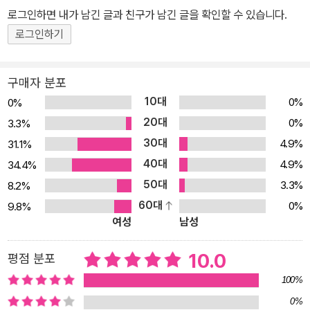
랑했기 때문이라고 밝히고 있습니다. 즉 엄마 아빠의 사랑으로 맺어
로그인하면 내가 남긴 글과 친구가 남긴 글을 확인할 수 있습니다.
진 결실이 바로 ‘배 속에 있는 아가’라고 분명히 알려 주지요. 자신이
로그인하기
사랑으로 태어난 존재라는 사실을 아는 아이는 그렇지 않은 아이보다
자존감이 높습니다. 이 책은 아이가 자신감 있게 성장할 수 있도록 돕
구매자 분포
습니다. 아장아장 첫걸음마 떼는 너의 모습이 얼마나 귀여울까? 새근
10대
0%
0%
새근 잠든 너의 모습이 얼마나 사랑스러울까? 엄마랑 아빠는 하루빨
20대
0%
3.3%
리 널 만나고 싶어. -본문 가운데에서- 《예쁜 우리 아가》에는 엄마와
30대
4.9%
31.1%
아빠가 아가와 만나는 날을 손꼽아 기다리는 모습이 담겨 있습니다.
40대
아가가 첫걸음마 떼는 모습을 상상해 보기도 하고, 새근새근 잠든 모
4.9%
34.4%
습을 생각하며 설렘 가득한 마음으로 아가가 태어날 시간을 기다리지
50대
3.3%
8.2%
요. 아가가 처음으로 부모의 감정을 느끼기 시작하는 것은 엄마 배 속
60대
0%
9.8%
여성
남성
에 있을 때부터입니다. 이 책을 읽어 주는 부모의 목소리를 들으며 아
가는 자신이 세상으로 나갈 날을 부모와 함께 기대하며 기다리게 될
10.0
평점 분포
것입니다. 시적인 아름다운 글과 따뜻한 그림이 어우러진 그림책 《예
쁜 우리 아가》 책 안에는 아가들이 좋아하는 기린, 코끼리, 얼룩말, 펭
100%
귄 등 여러 동물이 등장합니다. 각 동물 가족의 따뜻하고 사랑이 넘치
0%