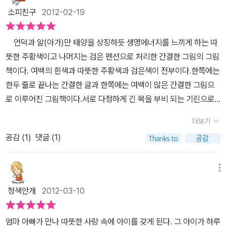
소피친구
2012-02-19
언덕과 알(아가)만 태양을 상징하듯 생명에너지를 느끼게 하는 따
뜻한 주황색이고 나머지는 검은 펜선으로 처리한 간결한 그림의 그림
책이다. 여백의 흰색과 따뜻한 주황색과 검은색이 전부이다.한쪽에는
한두 줄로 끝나는 간결한 글과 한쪽에는 여백이 많은 간결한 그림으
로 이루어진 그림책이다.서로 다정하게 긴 목을 부비 되는 기린으로
엄마아빠의 사랑을 표현한 그림에서부터 평지처럼 보이던 언덕이 점
더보기
점 커지며 캥거루와 귀만 살짝 보이는 아기캥거루, 엄마학과 알 ,곰과
공감 (
1
)
댓글 (1)
아기 곰, 아가와 엄마동물이 함께하는 장면들이 계속 나온다.점점 커
지는 언덕은 아이를 보고 싶어 하는 엄마의 기대감이면서 쑥쑥 자라
고 있는 아가의 보금자리인 엄마의 배임을 알게 된다. 아가를 기다
메뉴
리는 부모의 마음을 너무도 잘 표현한 그림책이다. 열 달 동안 언제나
청색안개
2012-03-10
엄마는 어느 날 온 아가를 꼭 품에 안고 항상 함께 다닌다.그리고 누구
를 닮았는지 어떻게 생겼는지 너무도 궁금하다. 출산의 고통과 함께
엄마 아빠가 만나 따뜻한 사랑 속에 아이를 갖게 된다. 그 아이가 하루