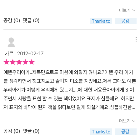
용으로 읽어주기도 너무 좋은 책이예요. 알을 바라보는 어미새가 그
동생으로 인해 생길 문제도 조금은 해소 할수 있지 않을까 하는 생각
더보기
려진 앞표지에서 알에서 새끼가 나오길 기다리는 마음을 느낄 수 있
이 들어용 ^^
공감 (
0
)
댓글 (0)
어요. 엄마랑 아빠는 서로 많이 많이 사랑했어요. 엄마와 아빠의 사랑
으로 아기가 태어났다는 것을 알려주는 것 같죠? 어느 날, 네가 엄마
배 속에 살포시 찾아왔지. 예쁜 딸일까 씩씩한 아들일까? 사랑스러운
메뉴
딸일지 아들일지 기다리는 엄마, 아빠의 마음을 고스란히 담아냈어
가르
2012-02-17
요.둘째인 사랑이는 딸이래요. ^^ 엄마는 언제나 너를 품에 꼭 안
아. 어디나 늘 너와 함께 다니지..., 책을 보는 내내 입가에 미소가 끊
예쁜우리아가..제목만으로도 마음에 와닿지 않나요?이쁜 우리 아가
이질 않았어요.너무 예쁜 문장들~~문장들 하나하나마다 사랑을 가
를 생각하면서 첫표지보고 슬며지 미소를 지었네요.제목 그대도 예쁜
득 담은 엄마의 마을을 담고 있었어요.사랑이도 엄마와 항상 함께인
우리아기가 어떻게 우리에게 왔는지....에 대한 내용을아이에게 읽어
데.. 빨리 만나서 안아보고싶다는 생각을 하며 오늘도 행복한 미소를
주면서 사랑을 표현 할 수 있는 책이었어요.표지가 심플해요. 하지만
지어봐요. ^^ 책읽는 승주 그림이 너무 예뻤지만 어린 승주에게는 동
저 표지의 바닥이 뭔지 책을 읽다보면 알게 되실거예요.심플하긴한
물이 등장한다는게 더욱 큰 관심이었어요.'이건 뭐지? 코끼리~ 고양
데... 그림이... 라고 생각하실수도 있지만...많은 행복한 생각을 할 수
이' 등 동물 이름을 말하기에 바빴어요.그림을 보며 제가 설명을 해줬
더보기
있게 해주는 그림인거 같아요.표지만큼이나 책 내용구성도 깔끔해요.
죠.그러면서 승주도 안아주고 볼에 뽀뽀도 해주며 '승주야 사랑해.'라
공감 (
0
)
댓글 (0)
글도 짧아서 아이에게 읽어주기 좋아요. 내용구성상 연령은 어릴수록
고 속삭였어요.승주도 기분이 좋은지 제게 뽀뽀를 쪽 했답니다. ^^