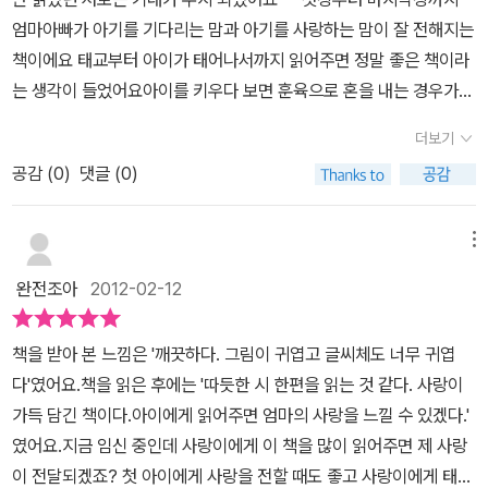
거든요
엄마아빠가 아기를 기다리는 맘과 아기를 사랑하는 맘이 잘 전해지는
책이에요 태교부터 아이가 태어나서까지 읽어주면 정말 좋은 책이라
는 생각이 들었어요아이를 키우다 보면 훈육으로 혼을 내는 경우가
많잖아요 훈육을 하고 나면 꼭 아이의 맘을 풀어줘야 아이가 정서적
더보기
으로 인정한다는 글을 본적이 있어요그럴땐 사랑해 책을 많이 읽어주
공감 (
0
)
댓글 (0)
고 이해 시킨 후에 재우는 편인데예쁜 우리 아가는 훈육 뒤엔 더 좋은
책인거 같아요~훈육을 하면 아이들은 자기를 미워한다고 생각 하는
데 책을 읽으면서 엄마아빠가 사랑하고 있다는것을 느끼게 해주거든
메뉴
요 엄마랑 아빠가 우리아기 많이 사랑해서 이렇게 기다렸다는 것을
완전조아
2012-02-12
글을 안 읽어주어도 그림 하나 하나에서 너무도 잘 느껴지는거 같았
어요아직 글을 읽지 못해서 제가 옆에서 읽어줬는데요 옆에서 그림만
책을 받아 본 느낌은 '깨끗하다. 그림이 귀엽고 글씨체도 너무 귀엽
보고두 '엄마 엄마 코끼리가 아가 코끼리를 사랑하나봐요 엄마두 내
다'였어요.책을 읽은 후에는 '따듯한 시 한편을 읽는 것 같다. 사랑이
가 이뻐요 '하면서 묻드라고요그림만 봐두 따뜻함과 사랑이 팍팍 느
가득 담긴 책이다.아이에게 읽어주면 엄마의 사랑을 느낄 수 있겠다.'
껴지는것이 너무 좋드라고요동생을 보려고 준비중이라서 저에겐 태
였어요.지금 임신 중인데 사랑이에게 이 책을 많이 읽어주면 제 사랑
교로도 너무 좋고 아이가 동생으로 인해서 소외감을 느낄때도 책을
이 전달되겠죠? 첫 아이에게 사랑을 전할 때도 좋고 사랑이에게 태교
보여주면서 엄마아빠가 이렇게 기다렸어 하는것을 보여주면 앞으로