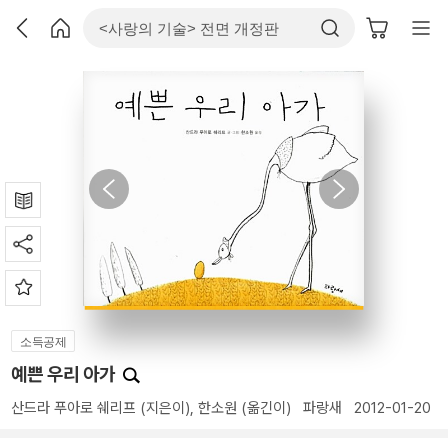
소득공제
예쁜 우리 아가
산드라 푸아로 쉐리프
(지은이),
한소원
(옮긴이)
파랑새
2012-01-20