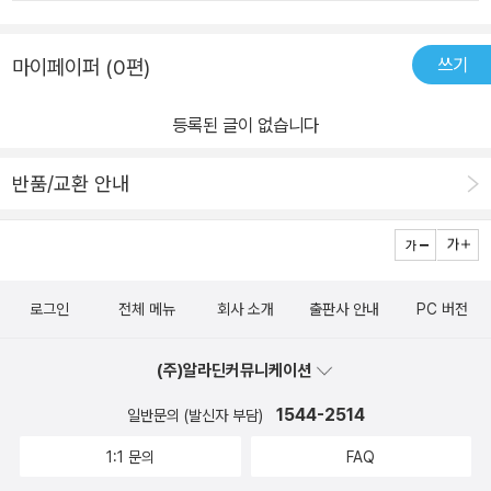
좋을거같고태교로 뱃속에서 부터 읽어주기에도 좋은책이랍니다.글의
내용이 왼쪽에 있고 옆 페이지에 그림이 있어요.엄마아빠 여러 동물
쓰기
마이페이퍼 (0편)
들이 서로 사랑하고 새끼를 품고 다니는 여러가지그런 그림들이 나오
면서 엄마아빠의마음을 잘 표현하고 있어요. 왼쪽 그림의 바닥을 처
등록된 글이 없습니다
음엔 아무 생각 없이 봤답니다.그리고 마지막 페이지가 다가오면
서 아! 하면서 다시 보게 되었지요.그냥 그린그림이 아니구나...아이들
반품/교환 안내
은 책을 접할때 그림을 본다하잖아요. 그림을 보면서 자연스럽게 점
점 불러오는 배를 보게 되는거지요...결말은 상상에 맞기구요..그림이
나 내용 구성들이 깔끔하고심플합니다.그림을 보면서 우리 아이 어렸
을때를 회상하면서 엄마도 이랬어...넌 이렇게 태어났어...얼마나 엄
로그인
전체 메뉴
회사 소개
출판사 안내
PC 버전
마,아빠가 널 사랑하는지...이야기 해줬어요... 태교책선물로도 좋은거
같아요.표지나 내용들이 깔끔하지만 많은 따뜻한 느낌을 주고읽어주
(주)알라딘커뮤니케이션
는 저도 내내 편안하고 행복한 마음이었답니다.
1544-2514
일반문의 (발신자 부담)
1:1 문의
FAQ