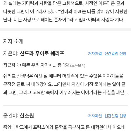
의 설레는 기다림과 사랑을 담은 그림책으로, 시적인 아름다운 글과
따뜻한 그림이 어우러져 있다. “엄마와 아빠는 너를 많이 많이 사랑한
단다. 너는 사랑으로 태어난 존재야.”라고 엄마 아빠의 사랑과 기다림
의 마음을 말해 주는 그림책이기도 하다.
저자 소개
부모는 아가가 첫걸음마 떼는 모습을 상상해 보기도 하고, 새근새근
잠든 모습을 생각하며 설렘 가득한 마음으로 아가가 태어날 시간을
지은이:
산드라 푸아로 쉐리프
저자파일
신간알림 신청
기다린다. 아가가 처음으로 부모의 감정을 느끼기 시작하는 것은 엄
최근작 :
<예쁜 우리 아가>
… 총 1종
(모두보기)
마 배 속에 있을 때부터다. 이 책을 읽어 주는 부모의 목소리를 들으며
쉐리프 선생님은 여섯 살 때부터 머릿속에 있는 수많은 이야기들을
아가는 자신이 세상으로 나갈 날을 부모와 함께 기대하며 기다리게
무작정 글로 써 내려갔어요. 그러면서 자신이 가장 좋아하는 일이 글
될 것이다.
과 그림, 그리고 고요함 속에서 어우러지는 이야기라는 사실을 깨닫
게 되었지요. 선생님은 매일 우리 주변에서 펼쳐지는 즐거운 일과 슬
픈 일, 꿈속의 일, 서로 사랑하는 사람들의 이야기와 아이를 품고 있는
옮긴이:
한소원
저자파일
신간알림 신청
엄마와 동물에 대한 이야기를 친구들과 나누기를 원했답니다. 그림을
더 잘 그리기 위해 프랑스 스트라스부르에 있는 응용미술학교와 다카
중앙대학교에서 프랑스어와 문학을 공부하고 동 대학원에서 이오네