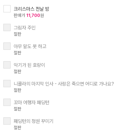
크리스마스 전날 밤
판매가
11,700
원
그림자 주인
절판
아무 말도 못 하고
절판
악기가 된 호랑이
절판
니콜라의 마지막 인사 - 사람은 죽으면 어디로 가나요?
절판
꼬마 여행자 패딩턴
절판
패딩턴의 정원 꾸미기
절판