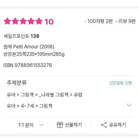
10
100자평 2편
리뷰 9편
세일즈포인트
138
원제 Petit Amour (2008)
양장본
25쪽
235*195mm
285g
ISBN 9788961553278
주제분류
신간알림 신청
유아
>
그림책
>
_나라별 그림책
>
유럽
유아
>
4~7세
>
그림책
선물하기
공유하기