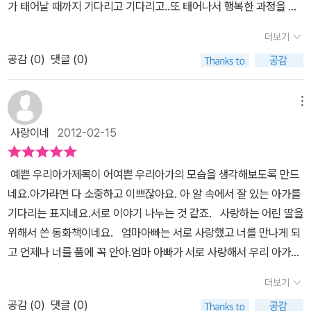
오랫동안 기다렸는지사랑한다. 소중한 우리아가.
가 태어날 때까지 기다리고 기다리고..또 태어나서 행복한 과정을 아
심을 잊었다고 느껴지는 것은 왜일까.... 처음 아이를 설레는 마음으로
주 잔잔한 글과 뎃생같은 삽화로 부드럽게 표현해주고 있답니다.요즘
기다리고, 무엇이든 해줄 수 있는 든든한 울타리가 되어 주고 싶다는
더보기
동화책처럼 화려한 색감도 아니고, 글밥이 많지도 않지만..잔잔한 호
마음이 달라졌다. 이번에 예쁜 그림책을 보면서 많은 생각이 들었다.
공감 (
0
)
댓글 (0)
수같은 느낌의 책이라고나 할까요~ 서로 사랑하는 모습에는 기린이,
초음파 사진도 보고, 육아 일기를 들여다 보니 감회가 새롭다. 이제 또
엄마 뱃 속에 찾아오는 모습은 캥거루로..또 황새, 코끼리, 고양이, 얼
다시 새로운 부모의 마음으로 아이를 바라봐야겠다.
룩말.. 등동물들의 모습으로 표현되는 엄마와 아이의 모습이 무척 포
메뉴
근하고 정감이 간답니다.다른 색은 전혀 없지만.. 연필로 뎃생한 듯한
사랑이네
2012-02-15
그림에아이나 꽃, 중요한 단어들만 개나리빛으로 되어 있어서 더 사
랑스런 느낌을 주네요. 임신중에 태교를 할 때부터 아이에게 책을 읽
예쁜 우리아가제목이 어여쁜 우리아가의 모습을 생각해보도록 만드
어줄 때도.. 아이가 스스로 책을 읽을 때도 따뜻한 느낌을 줄수있는 책
네요.아가라면 다 소중하고 이쁘잖아요. 아 알 속에서 잘 있는 아가를
이라서 더 좋은것 같아요.요즘 책들이 동화라고 해도 싸우는 내용이
기다리는 표지네요.서로 이야기 나누는 것 같죠. 사랑하는 어린 딸을
나 삽화가 너무 화려한 경우도 많은데,그렇지 않는 책을 찾으신다면
위해서 쓴 동화책이네요. 엄마아빠는 서로 사랑했고 너를 만나게 되
바로 이책을 추천해드리고 싶네요. 약간 아쉽다면.. 아이들이 많이 보
고 언제나 너를 품에 꼭 안아.엄마 아빠가 서로 사랑해서 우리 아가를
는 책인데, 모서리가 좀 둥글지 않고..하얀색표지인데, 코팅이 강하지
만나게 되었다는 내용을 자연스럽게 아이에게 들려줄 수 있어서 좋네
않아 쉽게 때가 탈것 같은점..그리고 마지막 삽화의 엄마의 얼굴이 보
더보기
요.엄마 아빠가 사랑해서 너를 만나게 되었다는 사실에 아이도 무척
이지 않아서 다정한 느낌이 약간 덜한것..그렇지만, 전체적인 느낌은
공감 (
0
)
댓글 (0)
기뻐하겠죠?엄마 품안에서 포근하게 놀고 있는 모습이 참 이쁘네