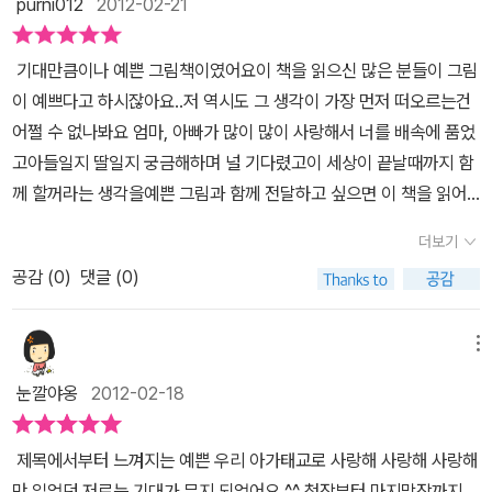
purni012
2012-02-21
기대만큼이나 예쁜 그림책이였어요이 책을 읽으신 많은 분들이 그림
이 예쁘다고 하시잖아요..저 역시도 그 생각이 가장 먼저 떠오르는건
어쩔 수 없나봐요 엄마, 아빠가 많이 많이 사랑해서 너를 배속에 품었
고아들일지 딸일지 궁금해하며 널 기다렸고이 세상이 끝날때까지 함
께 할꺼라는 생각을예쁜 그림과 함께 전달하고 싶으면 이 책을 읽어
주면 될것 같네요 배속에 있을땐 빨리 안아보고 싶고 커가는걸 보고
더보기
싶다는 생각에나오길 하루같이 간절이 기다렸었는데어느샌가 아이와
공감 (
0
)
댓글 (0)
힘든 하루하루를 보내고 있었고 아이를 미워하는 마음을 가진적도 있
었어요 . 반성하게 되네요이 책을 읽으며 아이를 가졌을때의 제 첫마
음을 다시 기억하게 되었어요그때 전 그 누구보다 좋은 엄마가 되어
메뉴
주리라 마음먹었었거든요. 배속에 있는 아이를 위해 태교로 읽어주기
눈깔야옹
2012-02-18
에도 예쁜 책이지만저처럼 엄마가 책 읽어주는 시간을 좋아하기 시작
한 아이를 가진 부모님이아이에게 읽어주기에도 참 좋은 책이 될것
제목에서부터 느껴지는 예쁜 우리 아가태교로 사랑해 사랑해 사랑해
같아요책의 내용과 그림으로 아이를 사랑하는 그 마음이 전해질것 같
만 읽었던 저로는 기대가 무지 되었어요 ^^ 첫장부터 마지막장까지