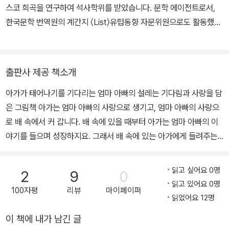
르예술학교에서 일러스트레이션을 공부했어요. 지금은 사랑스런 딸,
스코 희곡을 연구하여 석사학위를 받았습니다. 문학 에이전트로서,
아미나타와 함께 프랑스 낭시에서 생활하면서 하루 일과의 대부분을
한국문학 번역원의 계간지 〈List〉유럽동향 자문위원으로도 활동했습
수영장 안에서 그림을 그리면서 보내고 있습니다.
니다. 지금은 출판사에서 다양한 책들을 만들고 있습니다. 옮긴 책으
로는 《예쁜 우리 아가》 《에르베 튈레의 디자인 수업》 《꼭 다문 입》
《타추 나가타 궁금 쟁이 자연과학 시리즈》 《발자국을 따라가 볼까
출판사 제공 책소개
요?》 등이 있습니다.
아가가 태어나기를 기다리는 엄마 아빠의 설레는 기다림과 사랑을 담
은 그림책 아가는 엄마 아빠의 사랑으로 생기고, 엄마 아빠의 사랑으
로 배 속에서 커 갑니다. 배 속에 있을 때부터 아가는 엄마 아빠의 이
야기를 들으며 성장하지요. 그래서 배 속에 있는 아가에게 들려주는
이야기는 매우 중요합니다. 무엇보다 아가에게 처음으로 들려주어야
할 가장 중요한 이야기는 무엇일까요? 엄마 아빠가 얼마나 아가를 사
읽고 싶어요 0명
2
9
0
랑하는지, 그리고 아가가 태어나기를 얼마나 설레는 마음으로 기다리
읽고 있어요 0명
100자평
리뷰
마이페이퍼
고 있는지가 아닐까요? 엄마랑 아빠는 서로 많이 많이 사랑했어. 어
읽었어요 12명
느 날, 네가 엄마 배 속에 살포시 찾아왔지. -본문 가운데에서- 《예쁜
이 책에 내가 남긴 글
우리 아가》는 아가가 엄마 배 속에 찾아온 것이 엄마 아빠가 서로 사