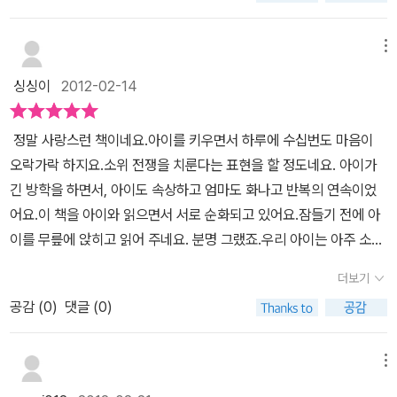
참 부드러워서 좋아요.울 아들도 첨에는 그닥 흥미를 안느꼈는데, 자
요. 안고있는 모습이 참 이쁘고 따뜻하죠.같이 다니는 모습도 사랑스
꾸 읽어주니 좋아하네요~
럽구요새끼를 보살피는 어미의 모습에서 편안하고 포근함이 전해져
메뉴
오는 것 같아요 언제나 함께하고 싶고 사랑하고 있다는 내용을 담고
싱싱이
2012-02-14
있어요.코끼리, 곰. 새. 사슴, 표범생김은 다르지만 다 자식을 사랑한
다는 점에서는 하나인 것 같아요 하루빨리 너를 만나고 싶고 기다린
정말 사랑스런 책이네요.아이를 키우면서 하루에 수십번도 마음이
다는 말을 임신중인 엄마가 아기에게 들려준다면 더없이 좋겠죠뱃속
오락가락 하지요.소위 전쟁을 치룬다는 표현을 할 정도네요. 아이가
에서 흐뭇하게 미소지을 것 같아요 자꾸자꾸 읽어주고 들려준다면 엄
긴 방학을 하면서, 아이도 속상하고 엄마도 화나고 반복의 연속이었
마의 사랑과 정성을 느끼겠지요?임산부와 신생아들에게 가장 좋을
어요.이 책을 아이와 읽으면서 서로 순화되고 있어요.잠들기 전에 아
것 같아요우리 아가도 스스로 책장을 넘기며 책을 보면서 좋아하네
이를 무릎에 앉히고 읽어 주네요. 분명 그랬죠.우리 아이는 아주 소중
요 그림이 심플하면서도 많은 이야기를 담고 있는 것 같아요동물들이
하게 다가왔다는 것을 그동안 깜빡하고 있었네요. 엄마가 '아가, 아가'
엄마와 아기가 함께 있는 모습을 보면서 마음의 평화를 찾을 것 같네
더보기
불러 주는 게 너무 좋다네요.지금 낮잠을 자는 아이에게 다가가 소곤
요
공감 (
0
)
댓글 (0)
소곤 읽어 주고 왔어요. 기린처럼 안아 달래요. 글밥이 많지 않아도
아이의 소중함, 사랑이 많이 많이 전해 오네요.그림도 무척 포근하고
따뜻해요.아이들이 좋아하는 동물들이 더욱 흥미를 북돋우고 있네
메뉴
요. 한동안 아이가 스스로 글을 읽을 때까지 안고 다닐 거예요.