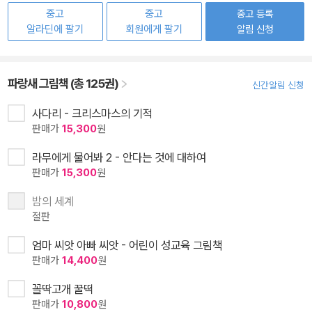
중고
중고
중고 등록
알라딘에 팔기
회원에게 팔기
알림 신청
파랑새 그림책 (총 125권)
신간알림 신청
사다리 - 크리스마스의 기적
판매가
15,300
원
라무에게 물어봐 2 - 안다는 것에 대하여
판매가
15,300
원
밤의 세계
절판
엄마 씨앗 아빠 씨앗 - 어린이 성교육 그림책
판매가
14,400
원
꼴딱고개 꿀떡
판매가
10,800
원