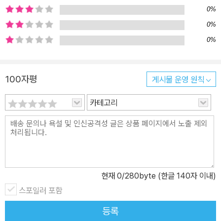
는 그림이 시적인 아름다운 글과 어우러져 있습니다. 그런데 책장을
0%
넘길수록 황금빛 꽃으로 장식된 언덕이 부풀어 오르는 모습이 보입니
0%
다. 점차 부풀어 오르는 이 언덕은 무엇일까요? 바로 아가를 품고 있
0%
는 엄마의 배랍니다. 작가는 자신만의 독창적인 상상력으로 책장을
넘길수록 부풀어 오르는 언덕과 시간이 지날수록 더 크고 둥글어지는
엄마 배를 연결시킨 것이지요. 배 속의 아가를 기다리며 읽어 주는 태
100자평
게시물 운영 원칙
교 동화 그림책 태어난 아가에게 엄마 아빠의 사랑을 알려 주는 사랑
카테고리
그림책 《예쁜 우리 아가》는 배 속의 아가에게만 들려주는 그림책은
아닙니다. 이미 세상에 태어난 아가에게 너를 기다리던 엄마 아빠의
사랑과 기다림의 마음을 말해 주는 그림책이기도 하지요. 이 책을 읽
으며 배 속의 아가, 혹은 이미 태어난 아가에게 이렇게 말해 주세요.
“엄마와 아빠는 너를 많이 많이 사랑한단다. 너는 사랑으로 태어난 존
재야.”라고.
현재
0
/280byte (한글 140자 이내)
스포일러 포함
등록