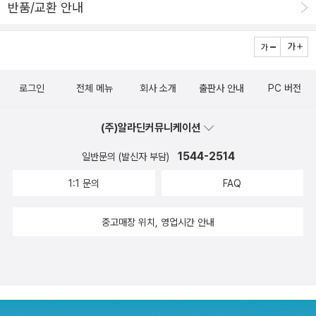
반품/교환 안내
되돌아 오는 길, 낯선 아저씨 아주머니가 다급하게 부릅니다. 다가서
자 다짜고짜 산비탈길로 올라가자고 채근합니다. 어떡해. 할머니집은
어떡하란 말이에요. 어느새 화가난 용암은 텃밭의 웅덩이에 고인 물
을 수증기로 날려버리네요. 점점 발길을 빨라지고 낯선 아저씨에게
로그인
전체 메뉴
회사 소개
출판사 안내
PC 버전
투정도 부릴 수가 없습니다. 뜨거운 기운 속에 얼마나 올라왔을까요?
험상궂은 아저씨, 그리고 아주머니가 과학자라뇨? 점점 산위로 오르
(주)알라딘커뮤니케이션
다가 고개길에 갈라지는 용암갈래를 내려다보며 멈춰섭니다. 두려움
은 수증기처럼 온데간데 없고, 오렌지 불빛를 내며 유유히 흐르는 강
1544-2514
일반문의 (발신자 부담)
줄기같은 용암은 아름다움을 모두 삼키며 빛나는듯 싶습니다. 저기
1:1 문의
FAQ
건너 화구에는 용암이 오렌지, 포도, 잘익은 사과빛을 내며 별빛과 함
께반짝입니다. 2500미터의 고지에서 아저씨 아주머니를 맞는베이
중고매장 위치, 영업시간 안내
스 캠프에는 낯선 것이 많네요. 알리체아주머니는 할머니와 전신통화
를 할 수 있게 해주니이젠 오히려 이곳이포근하고 신기하기만 합니
다. 안토니오 아저씨가 우주인처럼 방화복을 입고 놀라게 하지 않나?
무섭지 않을까?방화복을 입은 아저씨들이 작은 기생화산 화구에 다
가서는 모습이 용광로의 광경같습니다. 알리체아주머니는 저것이 마