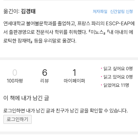
들은 무엇을 연구하는지를 알려준다.
옮긴이:
김경태
저자파일
신간알림 신청
연세대학교 불어불문학과를 졸업하고, 프랑스 파리의 ESCP-EAP에
서 출판경영으로 전문석사 학위를 취득했다. 『미노스』 『내 아내의 에
로틱한 잠재력』 등을 우리말로 옮겼다.
읽고 싶어요 0명
0
6
1
읽고 있어요 0명
100자평
리뷰
마이페이퍼
읽었어요 11명
이 책에 내가 남긴 글
로그인하면 내가 남긴 글과 친구가 남긴 글을 확인할 수 있습니다.
로그인하기