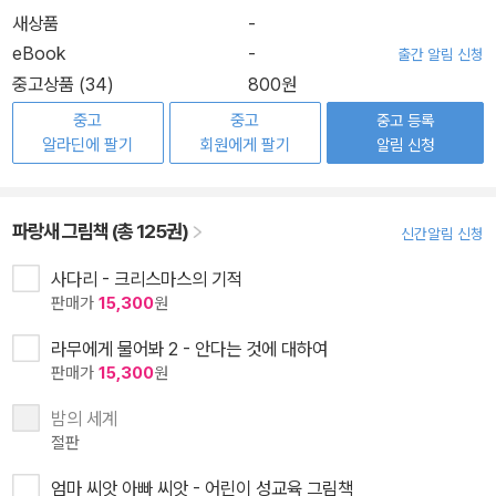
새상품
-
eBook
-
출간 알림 신청
중고상품 (34)
800원
중고
중고
중고 등록
알라딘에 팔기
회원에게 팔기
알림 신청
파랑새 그림책 (총 125권)
신간알림 신청
사다리 - 크리스마스의 기적
판매가
15,300
원
라무에게 물어봐 2 - 안다는 것에 대하여
판매가
15,300
원
밤의 세계
절판
엄마 씨앗 아빠 씨앗 - 어린이 성교육 그림책