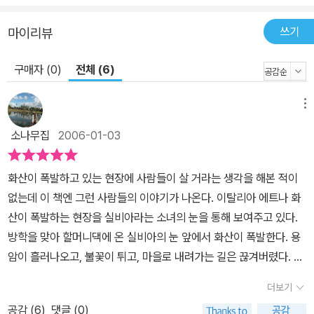
쓰기
마이리뷰
구매자 (0)
전체 (6)
메뉴
소나무집
2006-01-03
화산이 폭발하고 있는 현장에 사람들이 살 거라는 생각을 해본 적이
없는데 이 책엔 그런 사람들의 이야기가 나온다. 이탈리아 에트나 화
산이 폭발하는 현장을 실비아라는 소녀의 눈을 통해 보여주고 있다.
방학을 맞아 할머니댁에 온 실비아의 눈 앞에서 화산이 폭발한다. 용
암이 흘러나오고, 불꽃이 튀고, 마을로 내려가는 길은 끊겨버렸다. 실
비아를 구하러 온 화산학자들과 함께 산꼭대기로 올라가면서 본 용암
더보기
은 황금빛으로 부글부글 끓어오르며 오렌지빛 호수처럼 흘러내린다.
공감 (
6
)
댓글 (0)