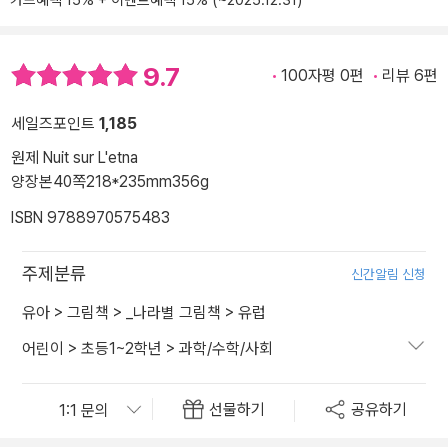
카드혜택 15% + 이벤트혜택 15% (~2025.12.31)
9.7
100자평 0편
리뷰 6편
세일즈포인트
1,185
원제 Nuit sur L'etna
양장본
40쪽
218*235mm
356g
ISBN 9788970575483
주제분류
신간알림 신청
유아
>
그림책
>
_나라별 그림책
>
유럽
어린이
>
초등1~2학년
>
과학/수학/사회
선물하기
공유하기