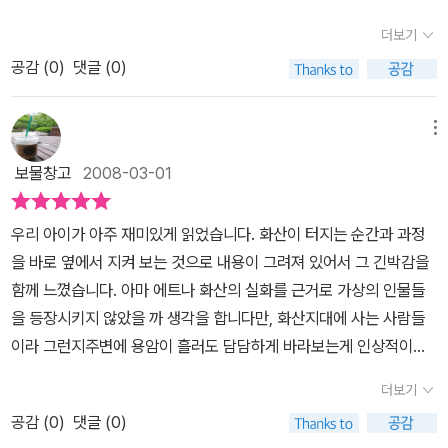
두산에서 화산이 폭발할 가능성이 있다는 기사들이 보도되기도 했다.
더보기
분화 징후가 보여 수 년 안에 화산폭발로 이어질 수도 있다는 내용이
공감 (
0
)
댓글 (0)
었다. 이런 만큼 우리나라에서도 화산 폭발에 대한 대비가 필요하다.
화산학자들의 연구 덕택에 이제 화산이 무엇인지는 많은 사람들이 알
고 있다. 영화 <단테스 피크>를 통해서도 화산 폭발이 얼마나 위험한
메뉴
것인지, 또 화산학자들의 연구가 얼마나 고마운지를 실감할 수 있었
보물창고
2008-03-01
다. 이 책의 이야기는 이탈리아 에트나산의 화산 폭발을 배경으로 한
다. 에트나산은 지중해 화산대의 대표적인 활화산으로 유럽의 화산
우리 아이가 아주 재미있게 읽었습니다. 화산이 터지는 순간과 과정
중에서 가장 높으며 완만한 원추형이다(책 뒤에 화산의 유형에 대한
을 바로 옆에서 지켜 보는 것으로 내용이 그려져 있어서 그 긴박감을
설명이 잘 돼 있다). 현무암 지질이며 정상의 화구는 동서길이 약 80
함께 느꼈습니다. 아마 에트나 화산의 실화를 근거로 가상의 인물들
0m, 남북길이 약 500m이다. 기생화산은 약 260개로 세계에서 가
을 등장시키지 않았을 까 생각을 합니다만, 화산지대에 사는 사람들
장 많다. 분화는 기원전 4세기경부터 약 90회가 있었던 것으로 전해
이라 그런지주변에 용암이 흘러도 담담하게 바라보는게 인상적이네
지는데, 산기슭의 도시와 마을에 큰 피해를 주었다. 1669년, 1693
요.
년, 1832년의 분화가 특히 컸으며, 1983년에도 분화가 있었다. 특히
더보기
1970년대부터는 거의 10년에 한 번씩 폭발하고 있으며, 분화 때에는
공감 (
0
)
댓글 (0)
폭발과 용암 유출이 함께 일어나는 경우가 많다. 그래서 이 산에는 국