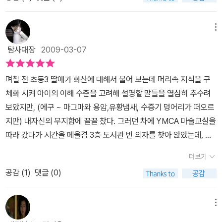
사납게 폭발하는 용암은 불똥이 되어 아름답게 쏟아지기도 한다. 베
이스 캠프로 온 실비아는 화산학자들이 마그마에서 나오는 가스의 온
도와 속도를 재고 탐험하는 과정을 지켜보다가 아침을 맞이한다. 아
메뉴
침에 보는 화산은 이미 가라앉아 조용하다. 하지만 화산 꼭대기에는
탐사대장
2009-03-07
거대한 분화구가 세 개나 뚫려 있다.이런 광경을 직접 보았다면 너무
무서웠을 것 같다. 그런데 어린 소녀의 눈을 통해 화산이 폭발하고 용
며칠 전 초등3 딸애가 화산에 대해서 물어 보는데 머리속 지식을 구
암이 분출하는 모습을 아름답고 신비롭게 보여주고 있다. 그래서 화
체화 시켜 아이의 이해 수준을 고려해 설명할 말들을 열심히 추수려
산이 무서운 재앙이 아니라 함께 해나가야 할 자연 현상으로 느껴졌
보았지만, (에구 ~ 마그마와 용암,유황냄새, 수증기 덩어리가 떠오르
다. 에트나 화산과 세계 화산 지대에 대한 설명이 책 앞 뒷면에 한 쪽
지만) 내자신의 무지함에 끌끌 찼다. 그러던 차에 YMCA 마술교실을
씩 나와 있어 많은 공부가 되는 책이다.
따라 갔다가 시간을 메울겸 3층 도서관 빈 의자를 찾아 앉았는데, 책
꽂이 속에 이 책이 떡하니 자리를 잡고 있는게 아닌가? 참으로 이 우
더보기
연이 고마웠다. 횡재한 기분을 살려 대출증을 꺼내 다른책들과 빌려
공감 (
1
)
댓글 (0)
왔다. 유럽에서 가장 높은 활화산 시칠리아 섬의 에트나 화산을 주제
로 활화산의 움직임을 자세히 묘사했다. 화산이 위험하다는 것은 다
아는 사실, 땅이 기름져서 위험을 무릅쓰고 농사를 짓는 사람들이 있
메뉴
다는 것을 이 책을 통해 알게 되었다. 이 책속의 주인공 역시 농사짓는