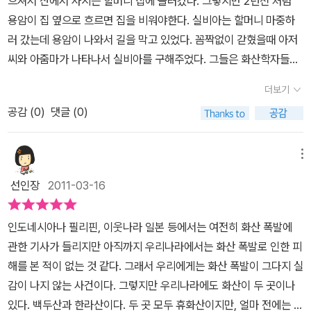
으셔서 산에서 사시는 할머니 집에 놀러갔다. 그렇지만 2년전 처럼
용암이 집 옆으로 흐르면 집을 비워야한다. 실비아는 할머니 마중하
러 갔는데 용암이 나와서 길을 막고 있었다. 꼼짝없이 갇혔을때 아저
씨와 아줌마가 나타나서 실비아를 구해주었다. 그들은 화산학자들이
어서 화산옆에 캠프를 지어었었다.실비아는 할머니와 전화통화하고
더보기
화산을 구경하였다. 그리고 잠이들고,이제 할머니와 만나서 집으로
공감 (
0
)
댓글 (0)
돌아가게 되었다. 실비아의 꿈은 화산학자가 되는 것이다. 나는 회사
경영자(사장)이 될 것이다.
메뉴
선인장
2011-03-16
인도네시아나 필리핀, 이웃나라 일본 등에서는 여전히 화산 폭발에
관한 기사가 들리지만 아직까지 우리나라에서는 화산 폭발로 인한 피
해를 본 적이 없는 것 같다. 그래서 우리에게는 화산 폭발이 그다지 실
감이 나지 않는 사건이다. 그렇지만 우리나라에도 화산이 두 곳이나
있다. 백두산과 한라산이다. 두 곳 모두 휴화산이지만, 얼마 전에는 백