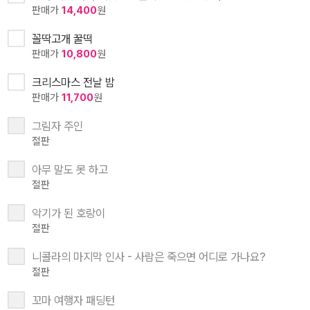
판매가
14,400
원
꼴딱고개 꿀떡
판매가
10,800
원
크리스마스 전날 밤
판매가
11,700
원
그림자 주인
절판
아무 말도 못 하고
절판
악기가 된 호랑이
절판
니콜라의 마지막 인사 - 사람은 죽으면 어디로 가나요?
절판
꼬마 여행자 패딩턴