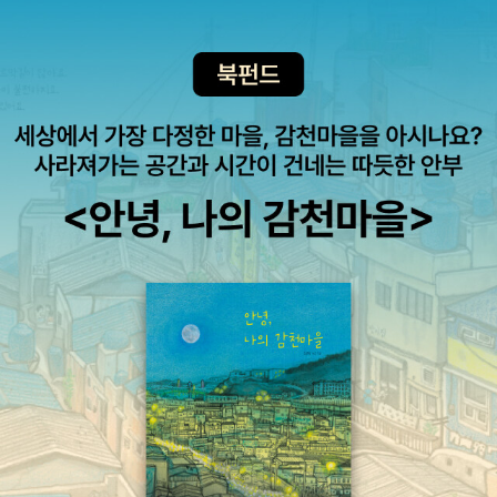
그마의 온도와 가스를 측정하는 것이라고 하네요.밤이 깊어도 우리
실비아는 신기하고 궁금한 광경에 잠을 이룰 수 없습니다. 어느 덧 알
리체 아주머니 곁에 잠든 것 같은데 시칠리아섬에 아침해가 밝았습니
다. 용암이 분출하는 반대편으로 가기위해선 아직 3300미터나 되는
에트나화산 정상을 넘어서야 한답니다. 호흡이 가빠지기도 하지만,
커다란 세군데의 화구에는 한쪽은 짙은 재가 날리고, 한쪽은 수증기
가 오르고, 또 한쪽엔 용감한 화산학자들이 가까이 다가서는 모습이
멋집니다. 신기하고 놀라운 광경을 뒤로하니 벌써 할머니가 곁에 있
습니다. 수증기가 올라오고 많은 걱정을 했다고 하시네요. 차 뒷배경
으로 사라지는 화산을 멀리하는데 점점 아름다움은 짙어오기만 합니
다. 멋진 아저씨 아주머니 생각도 간절해집니다.뱀발. 이지유 샘의 책
과 대비될 정도의 훌륭한 입문서이다. 남녀노소 상관없이 기억에 남
을 것이고 화산에 관한 책들을 주섬주섬 곁에 두게 될 수 있도록 하
는... ...