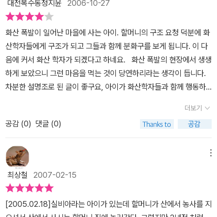
대전복수동정지윤
2006-10-27
할머니의 댁에 놀러 왔다가 화산이 활동을 시작하면서 위험에 처하게
되는데, 다행히 구조된다. 용암의 흐름을 눈앞에서 목격하고 화산학
화산 폭발이 일어난 마을에 사는 아이. 할머니의 구조 요청 덕분에 화
자들의 연구 과정을 직접 보게되는데. 이 멋진 모험을 해내면서 커서
산학자들에게 구조가 되고 그들과 함께 분화구를 보게 됩니다. 이 다
화산학자가 되겠다고 하니 내 심장은 작아진다. 이 책을 같이 읽으면
음에 커서 화산 학자가 되겠다고 하네요. 화산 폭발의 현장에서 생생
서 난데없이 화산학자 하겠다고 나서면 어쩐다~
하게 보았으니 그런 마음을 먹는 것이 당연하리라는 생각이 듭니다.
차분한 설명조로 된 글이 좋구요, 아이가 화산학자들과 함께 행동하
는 것을 보는 것을 통해 화산에 대해 배울 수 있어서 좋습니다.
더보기
공감 (
0
)
댓글 (0)
메뉴
최상철
2007-02-15
[2005.02.18]실비아라는 아이가 있는데 할머니가 산에서 농사를 지