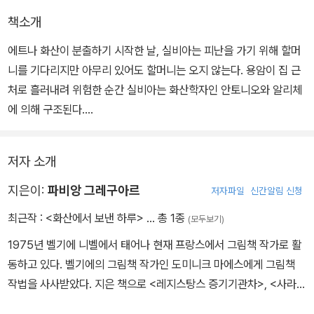
책소개
에트나 화산이 분출하기 시작한 날, 실비아는 피난을 가기 위해 할머
니를 기다리지만 아무리 있어도 할머니는 오지 않는다. 용암이 집 근
처로 흘러내려 위험한 순간 실비아는 화산학자인 안토니오와 알리체
에 의해 구조된다.
에트나 화산의 2500미터 지점에 위치한 베이스 캠프에 도착한 실비
저자 소개
아는 화산학자들과 함께 에트나 화산의 이모저모를 구경한다. 화산을
단지 두려움의 대상으로 인식했던 실비아는 자연이 만들어낸 아름다
지은이:
파비앙 그레구아르
저자파일
신간알림 신청
운 장관, 그리고 연구할만한 가치가 있는 대상으로 생각을 바꾸게 된
최근작 :
<화산에서 보낸 하루>
… 총 1종
(모두보기)
다.
1975년 벨기에 니벨에서 태어나 현재 프랑스에서 그림책 작가로 활
동하고 있다. 벨기에의 그림책 작가인 도미니크 마에스에게 그림책
'물구나무 그림책' 시리즈의 여섯번째 권. 유럽에서 가장 크고 활동적
작법을 사사받았다. 지은 책으로 <레지스탕스 증기기관차>, <사라진
인 화산인 이탈리아 시칠리아 섬의 에트나 화산 폭발을 소재로 하여,
우편 비행기> 등이 있다. 현재 프랑스 바르에 살고 있다.
화산이 무엇인지, 화산이 폭발하면 어떠한 일이 일어나며, 화산학자