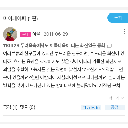
제 화산연구소가 있고 유럽의 화산 연구의 중심지이기도 하다. 그럼
에도 이곳은 많은 사람들이 찾는 관광지이기도 하다. 이 책은 이런 역
쓰기
마이페이퍼 (1편)
사를 가진 에트나산의 산비탈에서 할머니와 함께 사는 실비아의 이야
기다. 할머니가 집에 안 계실 때 화산 활동이 일어나는 바람에 실비아
여울
2011-06-29
메뉴
는 위험에 처하지만 화산 연구 학자들의 도움으로 무사히 미리 대피
110628 두려움속에서도 아름다움이 피는 화산입문 동화
한 할머니를 만나게 된다는 내용이다. 실비아는 화산학자들과 하룻밤
여러부류의 친구들이 있지만 부드러운 친구처럼, 부드러운 화산이 있
을 같이 하면서 그들이 어떤 활동을 하는지 알게 된다. 우리도 이 책을
다죠. 흐르는 용암을 상상하기도 싫은 것이 아니라 기름진 화산재로
통해 화산의 유형과 화산학자들이 하는 일을 알 수 있다. 재미있는 과
과일을 수확하고 농사를 짓는 장면이 낯설지 않으신가요? 정말 그런
학 동화다. 이탈리아의 화산 사건 하면 79년에 있었던 베수비오 화산
곳이 있을까요?한번 이탈리아 시칠리아섬으로 떠나볼까요. 실비아는
폭발과 폼페이 유적지가 떠오른다. 그만큼 이탈리아는 지중해 화산대
방학을 맞아 에트나산에 있는 할머니댁에 놀러왔어요. 제작년 근처에
에 속하는 곳으로서 화산 활동이 많다. 환태평양 화산 및 지진대가 있
화산이 분출한 적이 있다지만, 여전히 이곳 텃밭에는 포도와 채소가
는 아시아 태평양 지역에서도 화산 활동이 잦은 편이다. 그런 만큼 세
더보기
잘 자라고 있어요. 저녁이 밤으로 이슥해질 무렵, 건너마을 가신 할머
상에서 일어나는 많은 일들에게 관심을 갖기 위해서도 화산에 관한
공감 (
1
)
댓글 (0)
니가 궁금해서 집앞을 나섭니다. 마당을 나서서 작은 길로 다가서는
지식쯤은 쌓은 두는 것이 좋겠다.
데 그 부드러운 용암들이 길을 가로막고 서있습니다. 순간 부드러움
은 이글거리는 두려움으로 자랍니다. 어떡하죠. 발길을 돌려 집으로