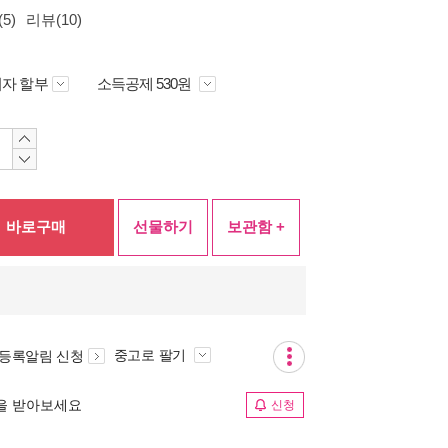
5)
리뷰(10)
자 할부
소득공제 530원
바로구매
선물하기
보관함 +
중고로 팔기
 등록알림 신청
림을 받아보세요
신청