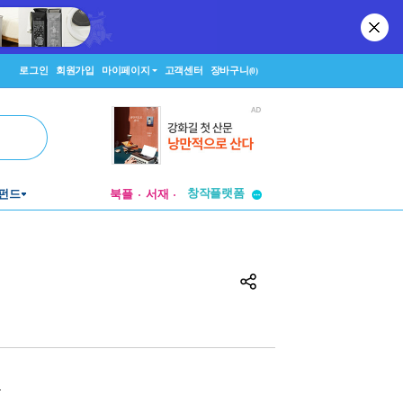
로그인
회원가입
마이페이지
고객센터
장바구니
(0)
펀드
북플
서재
투비컨티뉴드
창작플랫폼
투비컨티뉴드
원