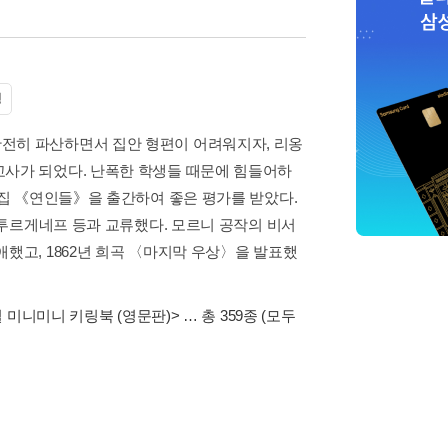
청
전히 파산하면서 집안 형편이 어려워지자, 리옹
교사가 되었다. 난폭한 학생들 때문에 힘들어하
시집 《연인들》을 출간하여 좋은 평가를 받았다.
, 투르게네프 등과 교류했다. 모르니 공작의 비서
했고, 1862년 희곡 〈마지막 우상〉을 발표했
별 미니미니 키링북 (영문판)>
… 총 359종
(모두