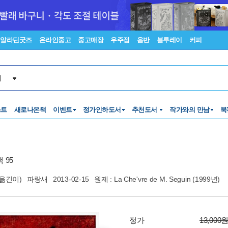
알라딘굿즈
온라인중고
중고매장
우주점
음반
블루레이
커피
서
스트
새로나온책
이벤트
정가인하도서
추천도서
작가와의 만남
북
 95
옮긴이)
파랑새
2013-02-15
원제 : La Che'vre de M. Seguin (1999년)
정가
13,000