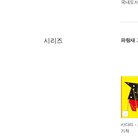
국내도
시리즈
파랑새 
사다리
-
기적