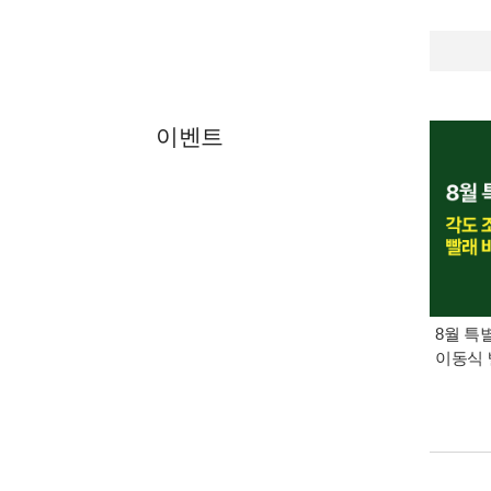
이벤트
8월 특
이동식 