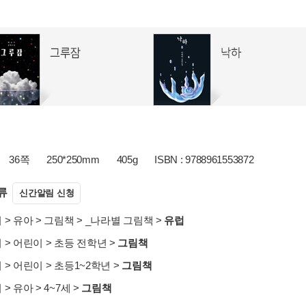
36쪽
250*250mm
405g
ISBN : 9788961553872
류
신간알림 신청
서
>
유아
>
그림책
>
_나라별 그림책
>
유럽
서
>
어린이
>
초등 전학년
>
그림책
서
>
어린이
>
초등1~2학년
>
그림책
서
>
유아
>
4~7세
>
그림책