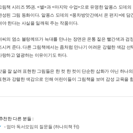
그림책 시리즈 95권. <별>과 <마지막 수업>으로 유명한 알퐁스 도데
완성된 그림 동화이다. 알퐁스 도데의 <풍차방앗간에서 온 편지>에 담
져야 한다는 사실을 일깨워 주는 작품이다.
저씨의 염소 블랑께뜨가 늑대를 만나는 장면은 온통 짙은 빨간색과 검
조시켜 준다. 다른 그림책에서는 좀처럼 만나기 어려운 강렬한 색감 선
사랑하고 열광하는 이유이기도 하다.
맛을 잘 살려 표현한 그림들은 한 컷 한 컷이 단순한 삽화가 아닌 하나
표현과 강렬한 색감으로 인해 어린이들이 그림책을 보며 감성 교육을 함
추천한 다른 분들 :
-
엄마 독서모임의 질문들 (하나의책 刊)