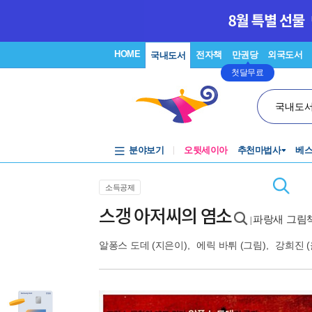
HOME
전자책
만권당
외국도서
국내도서
첫달무료
국내도
분야보기
오뒷세이아
추천마법사
베
소득공제
스갱 아저씨의 염소
파랑새 그림책
|
알퐁스 도데
(지은이),
에릭 바튀
(그림),
강희진
(