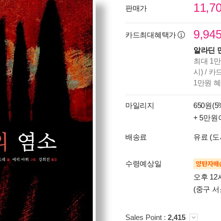
11,7
판매가
9,94
카드최대혜택가
알라딘 
최대 1만
시) / 
1만원 
마일리지
650원(5
+ 5만원
배송료
유료 (도
수령예상일
양탄자배
오후 12
(중구 서
Sales Point :
2,415