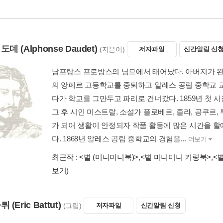
 도데
(Alphonse Daudet)
(지은이)
저자파일
신간알림 신
남프랑스 프로방스의 님므에서 태어났다. 아버지가 완
의 앙페르 고등학교를 중퇴하고 알레스 공립 중학교 
다가 학교를 그만두고 파리로 건너갔다. 1859년 첫 
그 후 시인 미스트랄, 소설가 플로베르, 졸라, 공쿠르
가 되어 생활이 안정되자 작품 활동에 많은 시간을 할애
다. 1868년 알레스 공립 중학교의 경험을...
더보기
최근작 :
<별 (미니미니북)>
,
<별 미니미니 키링북>
,
<
보기)
바튀
(Eric Battut)
(그림)
저자파일
신간알림 신청