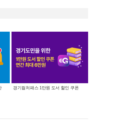
간
경기컬처패스 1만원 도서 할인 쿠폰
삼성카드가 쏜다! 알라