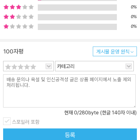
다. 자연스러운 얼굴 변형부터 컬러링, 더욱 섬세해진 영역 선택 기능
0%
등 새로운 기능들은 사용자의 작업 시간과 노력은 줄이면서 포토샵
0%
결과물은 경력 디자이너의 작업처럼 고품질의 결과물을 얻을 수 있을
0%
것입니다. 일러스트레이터에서는 직관적으로 테마 색상을 손쉽게 오
브젝트에 적용할 수 있으며, 인디자인 프로그 램에서나 볼 수 있는 글
상자에서 문자를 정렬할 수 있습니다. 글꼴을 아웃라인 시키지 않아
100자평
게시물 운영 원칙
도 오브젝트 정렬 이 가능하며, 장소에 상관없이 아이패드에서 일러
카테고리
스트레이터 작업이 가능하게 되었습니다. 이러한 CC 2021 의 신기
능들은 작업자의 편의를 높이고 작업 속도를 줄여줍니다. ‘포토샵&일
러스트레이터 CC 2020 무작정 따라하기’는 업그레이드된 신기능을
적용하여 포토샵의 장점인 이미지를 이용한 디자인 작업과 벡터 형태
의 다양한 일러스트레이션을 자유롭게 표현할 수 있도록 꼭 필요한
핵심 기능 이론과 실습 위주로 구성되어 있습니다. 누구나 쉽게 기초
현재
0
/280byte (한글 140자 이내)
를 다질 수 있도록 필수 기능을 친절하게 설명하며, 활용 가능한 실무
스포일러 포함
예제를 통해 제대로 배워 바로 활용할 수 있게 도와줍니다. 효율적인
등록
학습을 위해 네이버 지식iN, 실무 카페, 블로그 등에서 가장 많이 검