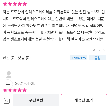
저는 포토샵과 일러스트레이터를 다뤄본적이 없는 완전 생초보자 입
니다. 포토샵과 일러스트레이터를 한번에 배울 수 있는 책이기 때문
에 두권을 사지 않아도 한권으로 충분합니다. 설명도 정말 잘되어있
어 독학으로도 충분합니다! 저처럼 어도비 포토샵을 다운받아본적도
없는 생초보자에게는 정말 추천합니다! 이 책 한권이 있으면 언제든
지 포토샵과 일러스트레이터를 공부할 수 있고 가족들과도 같이 공부
더보기
할 수 있어 좋습니다ㅎㅎ
공감 (
0
)
댓글 (0)
메뉴
뒤로가
Elliot
2021-01-25
기
포토샵을 처음 접하는 초급자부터 모르는 기능 빼고 다 아는 중급자
보관함담기
구판절판
개정판 보기
까지 아우를 수 있는 책이다.무작정 따라하기 시리즈(이하 무따기)는