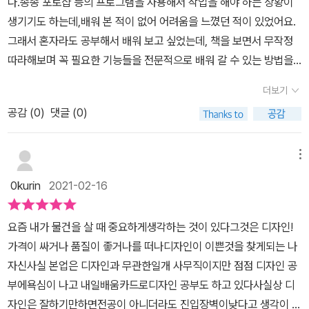
다.종종 포토샵 등의 프로그램을 사용해서 작업을 해야 하는 상황이
게 익힐 수 있도록 도와주며, 기능을 익히는 데 최적화된 실무 예제로
명이 들어 있는 파트 1부터다. 파트 2는 드로잉의 기본, 그리기 도구
생기기도 하는데,배워 본 적이 없어 어려움을 느꼈던 적이 있었어요.
기초&핵심 기능을 더욱 쉽게 학습할 수 있다. 기본 기능부터 활용법
에 대해 알아보고, 파트 3는 다양한 방법으로 채색하고 편집하는 방
그래서 혼자라도 공부해서 배워 보고 싶었는데, 책을 보면서 무작정
까지 완벽하게 마스터할 수 있는 3단계 학습 방법인 [기능 실습] –
법에 대해 소개했다. 파트 4는 효율적으로 문자를 디자인해 보고, 파
따라해보며 꼭 필요한 기능들을 전문적으로 배워 갈 수 있는 방법을
[한눈에 실습] – ​[실무 실습]의 구성은 누구나 포토샵과 일러스트레
트 5는 그래픽 스타일 디자인하기, 파트 6는 완성도를 높이는 고급
이 책을 통해 찾게 된 것 같아 좋아요.책도 구성이 깔끔하게 되어 있으
이터를 제대로 배워 바로 써먹을 수 있도록 도와준다. 맛있는 디자인
효과에 대해 설명했다.이 책을 펼쳐 놓고 열심히 따라해 보고 있는 첫
더보기
면서, 설명도 이해하기 쉽도록 꼭 필요한 내용들만 담아내고 있어 독
스터디 공식 카페에서 진행하는 6주 온라인 스터디 그룹에서는 학습
번째 이유는 새롭게 개설한 서평 유튜브 채널 '책에끌리다'의 타이틀
공감 (
0
)
댓글 (0)
학으로도 어렵지 않게 공부해 볼 수 있을 것 같습니다.
에 유용한 커리큘럼과 질의응답까지 제공하므로 포토샵과 일러스트
로고를 만들어보고 싶은 생각에서였다. 어찌어찌 첫 번째 영상은 만
레이터를 더욱 쉽게 학습할 수 있다. 다양한 기능에 대한 자세한 설명
들었는데, 포토샵에서 글씨만 넣은 형태로 로고를 만들다 보니 생각
메뉴
과 사진을 함께 실어 혼자 독학 하기에 너무 좋은 [맛있는 디자인 포
했던 그림이 나오진 않았다. 이제 효율적인 학습 계획을 세우고 일러
토샵&일러스트레이터 CC2021] 교재로 완전 추천드리고 싶다!
스트레이터의 필수 기능을 배워 볼 생각이다. 조만간 새로운 로고도
0kurin
2021-02-16
만들어 포스팅으로 소개할 계획이다.이 글은 길벗 출판사로부터 도서
를 제공받아 주관적인 관점에서 살펴보고 작성했다.* 출처 : https://
요즘 내가 물건을 살 때 중요하게생각하는 것이 있다그것은 디자인!
blog.naver.com/twinkaka/222234016987
가격이 싸거나 품질이 좋거나를 떠나디자인이 이쁜것을 찾게되는 나
자신​사실 본업은 디자인과 무관한일개 사무직이지만 점점 디자인 공
부에욕심이 나고 내일배움카드로디자인 공부도 하고 있다​사실상 디
자인은 잘하기만하면전공이 아니더라도 진입장벽이낮다고 생각이 된