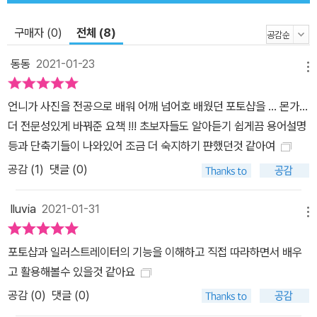
색하고 찾아본 키워드를 토대로 빠짐없이 핵심 기능을 소개하고 있으
며, 사용자의 편의를 위해 학습 시 원하는 기능을 쉽게 찾아볼 수 있는
구매자 (0)
전체 (8)
탭과 핵심적으로 집중해서 볼 수 있는 중요 순위를 선정하여 표시하
동동
2021-01-23
였습니다. 포토샵&일러스트레이터를 처음 배우시는 분, 유튜브로 강
메뉴
의를 보긴했지만 잘 모르겠는 분, 포토샵과 일러스트레이터를 다룰
언니가 사진을 전공으로 배워 어깨 넘어호 배웠던 포토샵을 ... 몬가...
수 있지만 실제 활용을 잘 못하시는 분, ‘무작정 따라하기’가 도와드리
더 전문성있게 바꿔준 요책 !!! 초보자들도 알아듣기 쉽게끔 용어설명
겠습니다.
등과 단축기들이 나와있어 조금 더 숙지하기 퍈했던것 같아여
공감 (
1
)
댓글 (0)
lluvia
2021-01-31
메뉴
포토샵과 일러스트레이터의 기능을 이해하고 직접 따라하면서 배우
고 활용해볼수 있을것 같아요
공감 (
0
)
댓글 (0)