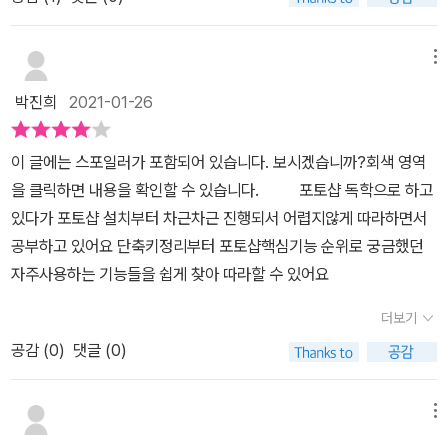
보다 직관적으로 사용할 수 있도록 인터페이스 변경과 새로운 기능
버튼이 추가되었고, 자신이 작업하는 아트웍에 테마 색상을 적용할
메뉴
수도 있다.글자를 깨뜨리지 않아도 편리하게 글자 정렬이 가능하게
되었으며, 인디자인처럼 글상자 안에서의 글 정렬도 가능하다. 이러
박진희
2021-01-26
한 신기능들은 작업자의 작업 시간을 절약해 준다. 인쇄 매체, 프레젠
테이션, 웹사이트, 블로그, 소셜 미디어 등 원하는 자유로운 형태의 일
이 글에는 스포일러가 포함되어 있습니다. 보시겠습니까?회색 영역
러스트를 완성해 보자.이 책은 일러스트레이터를 다루기 위해 꼭 필
을 클릭하면 내용을 확인할 수 있습니다. 포토샵 독학으로 하고
요한 필수 기능과 다양한 예시를 소개했다. 중요 표시와 신기능 표시
있다가 포토샵 설치부터 차근차근 진행되서 어렵지않게 따라하면서
를 통해 새로운 버전의 달라진 기능을 확인할 수 있다. 팁(Tip)에서는
공부하고 있어요 단축키정리부터 포토샵핵심기능 순위로 궁금했던
개념에 대한 부연 설명과 관련 정보, 주의할 점 등에 대해 소개했다.
자주사용하는 기능들을 쉽게 찾아 따라할 수 있어요
버전별 차이와 특징에 대해서도 비교해 설명했다.이 책처럼 툴 기능
더보기
을 설명한 책을 눈으로 읽고 마는 경우가 있는데, 이 책의 제목처럼 무
작정 따라해 보자. 각 파트가 끝날 때마다 실력을 체크해 볼 수 있는
공감 (
0
)
댓글 (0)
예제가 제공되는데, 힌트를 보고 혼자서 작업해 보는 게 중요하다. 관
련 영상은 QR코드로 확인할 수 있다. 또한 별책 부록에는 새로운 기
메뉴
능에 대해 간략하게 소개되어 있으므로 참고해 보면 좋다.일러스트레