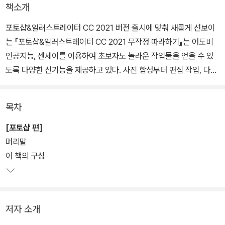
책소개
포토샵&일러스트레이터 CC 2021 버전 출시에 맞춰 새롭게 선보이
는 『포토샵&일러스트레이터 CC 2021 무작정 따라하기』는 어도비
인공지능, 센세이를 이용하여 초보자도 놀라운 작업물을 얻을 수 있
도록 다양한 신기능을 제공하고 있다. 사진 합성부터 편집 작업, 다양
한 디자인 작업에 이르기까지 복잡한 단계를 거쳐야 했던 과정은 인
공지능 기술을 이용하여 몇 번의 클릭만으로도 쉽고 간단하게 처리가
목차
가능하게 되었다.
[포토샵 편]
포토샵과 일러스트레이터의 기능을 이해하고 직접 따라하면서 배울
머리말
수 있도록 핵심 기능과 실무 예제를 연계하여 설명하였고, 체계적이
이 책의 구성
고 효율적인 학습을 위해 학습 기준을 제시한다. 광대한 기능 속에서
헤매지 않도록 「우선순위 TOP 20」, 「핵심 키워드」, 「신기능&중요」,
「학습 계획」 코너를 제공하며, 학습 시 궁금한 점은 「왜? Why?」, 「길
저자 소개
벗 독자지원센터」를 통해 바로 해결할 수 있다. 또한 신기능을 빠르게
학습할 수 있도록 신기능 별책부록을 제공하고 있다.