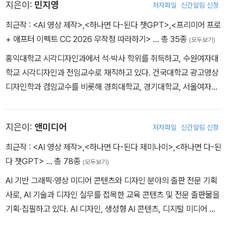
지은이:
민지영
저자파일
신간알림 신청
최근작 :
<AI 영상 제작>
,
<하나면 다-된다 챗GPT>
,
<프리미어 프로
+ 애프터 이펙트 CC 2026 무작정 따라하기>
… 총 35종
(모두보기)
홍익대학교 시각디자인과에서 석·박사 학위를 취득하고, 수원여자대
학교 시각디자인과 전임교수로 재직하고 있다. 건국대학교 광고영상
디자인학과 겸임교수를 비롯해 경희대학교, 경기대학교, 서울여자대
학교 등에서 강의하였으며, 시각디자인 및 영상디자인 분야의 실무적
전문성을 갖추고 있다. 한국미술협회 디자인분과 이사와 한국시각정
지은이:
앤미디어
저자파일
신간알림 신청
보디자인협회 영상디자인분과 부회장을 역임하였으며, 서울시청, 경
기도청 등 공공기관의 디자인 정책 및 프로젝트 자문 활동에 참여하
최근작 :
<AI 영상 제작>
,
<하나면 다-된다 제미나이>
,
<하나면 다-된
였다.
다 챗GPT>
… 총 78종
(모두보기)
AI 기반 그래픽·영상 미디어 콘텐츠와 디자인 분야의 출판 전문 기획
사로, AI 기술과 디자인 실무를 접목한 교육 콘텐츠 및 전문 출판물을
기획·집필하고 있다. AI 디자인, 생성형 AI 콘텐츠, 디지털 미디어 분
야의 단행본과 전문 서적을 다수 기획·집필하였으며, 생성형 AI를 활