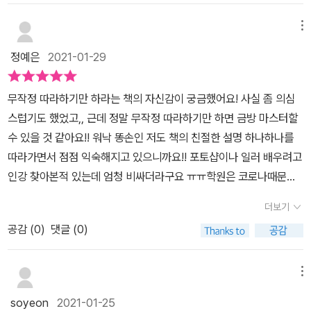
만들었던 동화책이 생각났어요.​새로운 기능도 추가되었던데 이 책을
수 있다.​책의 앞부분에서는 포토샵 툴사용법에대해서 자세히 나오는
참고해서 조금씩 작업을 시작해보려고요포토샵과 일러스트레이터를
메뉴
데이 툴사용법만 잘 익히면나중에 응용따위는 식은죽 먹기다.위사진
처음 접하시는 분들,혹은 저처럼 기억이 흐릿해진 분들께 정말 추천
에서 보듯이책에 자세히 설명이 되어있어선생님없이 혼자서 공부할
정예은
2021-01-29
합니다 !책 하나로도 혼자서 충분히 가능해요 :)​
수있을 것 같다.일러스트와 다르게 포토샵을사용하게 되면 이미지 해
상도에손상을 가는데그래서 나중에는 처음에 작업했을때보다이미지
무작정 따라하기만 하라는 책의 자신감이 궁금했어요! 사실 좀 의심
가 많이 흐려져업로드하기도 민망할 정도다.​하지만 책에서는 이미지
스럽기도 했었고,, 근데 정말 무작정 따라하기만 하면 금방 마스터할
에손상없이 그림크기를 조절할 수 있는방법을 알려준다.완전 꿀팁!​뿐
수 있을 것 같아요!! 워낙 똥손인 저도 책의 친절한 설명 하나하나를
만 아니라 오토칼라로색상을 조절하는 법도 나오는데한장의 사진으
따라가면서 점점 익숙해지고 있으니까요!! 포토샵이나 일러 배우려고
로다양한 느낌을 줄 수 있어만약 내가 찍은 사진이마음에 들지않는다
인강 찾아본적 있는데 엄청 비싸더라구요 ㅠㅠ학원은 코로나때문에
면이 기능을 사용해서내가 좋아하는 느낌으로 바꿀수 있어 좋은것같
꿈도 못꾸고요 ㅠㅠ단언하는데 이 책 한권이면 그 비싼 강의들 다 필
더보기
다.​이뿐 아니라 포토샵CC2021 무작정 따라하기는다양하고 재밌는
요없습니다...!ㅎㅎ망설이고 계시는 분 있다면 도전해보시는 것을 강
포토샵 기능들을소개하고있으니디자인에 관심이 있으신 분은꼭 읽어
공감 (
0
)
댓글 (0)
력하게 추천합니다:)!! (책도 진쫘 예뻐요,,,블링블링해요,,,꺄하) 길벗
보길 바란다.​-책을 제공받아 작성한 글입니다.​#포토샵 #포토샵책 #
분들 많이 파세요,, 이렇게 좋은 책 더 많이 내주세요,,,
포토샵CC #포토샵CC2021무작정따라하기#포토샵무작정따라하기
메뉴
#민지영 #앤미디어 #길벗 #포토샵배우기#포토샵독학 #컬쳐블룸 #
soyeon
2021-01-25
컬쳐블룸리뷰단