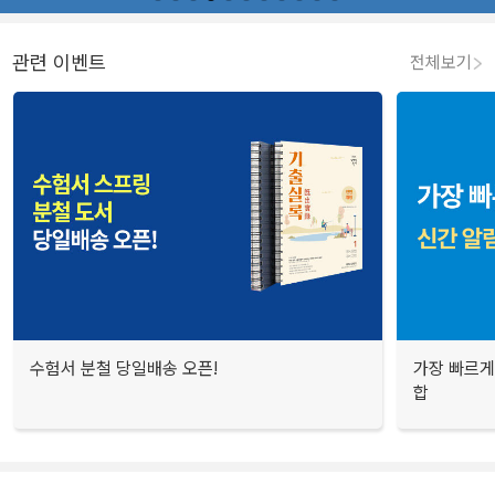
관련 이벤트
전체보기
수험서 분철 당일배송 오픈!
가장 빠르게
합