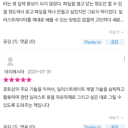
터는 영 실력 향상이 되지 않았다. 파일을 열고 닫는 정도만 할 수 있
을 정도여서 로고 파일을 하나 만들고 싶었지만 그림의 떡이었다. 일
러스트레이터를 제대로 배울 수 있는 방법은 없을까 고민하다 새로
출간된 <일러스트레이터 CC 2021 무작정 따라하기>를 보게 됐다.
더보기
일러스트레이터는 웹이나 모바일 그래픽부터 로고, 서적 삽화, 제품
공감 (
1
)
댓글 (0)
패키지, 옥외 광고판 등 다양한 콘텐츠 제작에 사용되고 있다. 사용자
의 일러스트레이터 사용 패턴을 이해하고, 사용자 경험 향상을 위해
더욱 빠른 방법으로 작업이 가능하도록 업그레이드되고 있다.이 책은
메뉴
일러스트레이터 CC 2021 버전 출시에 맞춰 새로운 기능들에 대한
아리에시아
2021-01-31
소개들이 추가됐다. 쉽고 빠르게 일러스트레이터를 배울 수 있도록
일러스트레이터 기초 이론과 기능에 대해 설명을 통해 배운 다음 따
포토샵의 주요 기술을 익혀서, 일러스트레이트 계열 기술을 습득하고
라하는 과정을 빠짐없이 소개하고, 작업 과정 중에 생기는 의문을 해
활용하며 관련 일러스트 등을 자유자재로 그리고 싶은 대로 그릴 수
결할 수 있도록 실무 따라하기 예제를 연계하여 구성했다.일러스트레
있도록 도와주는 책입니다
이터 CC 2021은 더욱 쉽고, 빠르게 인쇄, 웹, 비디오 및 모바일에 적
합한 로고, 아이콘, 드로잉, 타이포그래피 및 일러스트 작업을 할 수
더보기
있도록 스마트한 자동 기능들과 도구, 옵션 등을 제공한다. 이전 버전
공감 (
1
)
댓글 (0)