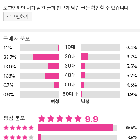
일러스트레이터의 기능을 이해하고 직접 따라하면서 배울 수 있도록
로그인하면 내가 남긴 글과 친구가 남긴 글을 확인할 수 있습니다.
핵심 기능과 실무 예제를 연계하여 설명하였고, 체계적이고 효율적인
로그인하기
학습을 위해 학습 기준을 제시한다. 광대한 기능 속에서 헤매지 않도
록 「우선순위 TOP 20」, 「핵심 키워드」, 「신기능&중요」, 「학습 계획」
구매자 분포
코너를 제공하며, 학습 시 궁금한 점은 「왜? Why?」, 「길벗 독자지원
10대
0.4%
1.1%
센터」를 통해 바로 해결할 수 있다. 또한 신기능을 빠르게 학습할 수
20대
8.7%
33.7%
있도록 신기능 별책부록을 제공하고 있다. 효율적 학습 계획으로 필
30대
5.5%
13.9%
수 기능을 공략하고, 기본 기능과 실무 예제를 무작정 따라한 후 심화
40대
학습으로 기초를 탄탄히 쌓으면 포토샵&일러스트레이터를 제대로 활
5.2%
17.8%
용할 수 있다. 이미지 편집부터 감각적 드로잉까지, 단 한 권으로 배우
50대
4.5%
6.7%
는 포토샵&일러스트레이터 CC 2021 어도비에서 새롭게 선보인 포
60대
1.9%
0.6%
여성
남성
토샵&일러스트레이터 CC 2021 버전에서는 더욱 발전된 AI 기능을
이용하여 입문자도 쉽게 포토샵과 일러스트레이터를 사용할 수 있도
9.9
평점 분포
록 구성되어 있습니다. 포토샵을 처음 사용하는 사용자라도 포토샵 H
elp 기능을 이용하면 모르는 기능도 손쉽게 검색, 학습할 수 있 으며,
95.5%
포토샵에서 자주 사용하는 기능들을 액션 기능으로 제작이 가능합니
4.5%