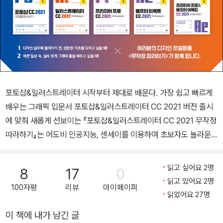
포토샵&일러스트레이터 시작부터 제대로 배운다. 가장 쉽고 빠르게
배우는 그래픽 입문서 포토샵&일러스트레이터 CC 2021 버전 출시
에 맞춰 새롭게 선보이는 『포토샵&일러스트레이터 CC 2021 무작정
따라하기』는 어도비 인공지능, 센세이를 이용하여 초보자도 놀라운
작업물을 얻을 수 있도록 다양한 신기능을 제공하고 있다. 사진 합성
부터 편집 작업, 다양한 디자인 작업에 이르기까지 복잡한 단계를 거
읽고 싶어요 2명
8
17
0
쳐야 했던 과정은 인공지능 기술을 이용하여 몇 번의 클릭만으로도
읽고 있어요 2명
100자평
리뷰
마이페이퍼
쉽고 간단하게 처리가 가능하게 되었다. 『포토샵&일러스트레이터 C
읽었어요 27명
C 2021 무작정 따라하기』는 사용자가 단 한 권으로, 쉽고 빠르게 포
이 책에 내가 남긴 글
토샵과 일러스트레이터를 배울 수 있도록 구성한 책이다. 포토샵과