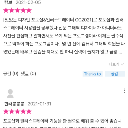
람보
2021-02-05
이터에서는 클릭 또는 드래그하여 자동으로 사각형, 원형, 다각형 등
정해진 형태의 일러스트를 만들 수 있다. 또한 태블릿 펜이나 마우스
[맛있는 디자인 포토샵&일러스트레이터 CC2021]로 포토샵과 일러
를 드래그해서 손그림 형태의 자유롭게 그린 일러스트를 완성할 수도
스트레이터 사용법을 공부했다.전문 그래픽 디자이너가 아니더라도
있다. 작업 스타일에 따라 정교한 아트웍을 만들기 위해서는 어떤 방
사진을 편집하고 일하면서도 쓰게 되는 프로그램이라 이제는 필수적
법으로 그리는 것이 어울리는지 선택하는 것이 좋다.이 책의 저자는
으로 익혀야 하는 프로그램이다. 몇 년 전에 컴퓨터 그래픽 학원을 다
그림을 그릴 때 자신만의 독특한 개성이 묻어나는 그림을 그리는 것
녔었는데 배우고 실습을 제대로 안 하니 실력이 늘지가 않고 금방 잊
은 쉽지 않지만 개성 있는 그림 스타일을 찾기 위해 일러스트레이터
어먹게 되었다.그래서 교재를 구해 제대로 독학을 해보기로 마음 먹
를 꾸준히 연구하고 다양한 시도를 해보라며 즐겁게 작업해 보라고
더보기
었다. 지은이 빨간고래(박정아)님은 일러스트레이터이다. 홍익대학
권했다. 내 경우에는 일러스트레이터를 처음 배운다는 생각으로 책을
공감 (
0
)
댓글 (0)
교 광고멀티미디어디자인과, 이화여자대학교 일반대학원 시각정보디
차례차례 따라해 보는 방법을 택했다. 회사에서 사용하고 있는 일러
자인과를 졸업했다. 윤이사라(포완카)님은 네이버 상위 0.1% 카페인
스트레이터 프로그램이 있어서 별도로 설치할 필요는 없었다.참고로
‘포완카(포토샵 완전정복 카페)’를 18년째 운영하고 있다. 그래픽
이 책에 소개된 예제 파일과 완성 파일 등 실습 자료들은 길벗 홈페이
메뉴
디자인에 꼭 필요한 포토샵과 일러스트레이터를 한번에, 그리고 가볍
지에서 회원가입을 하지 않아도 자료실을 클릭해 관련 파일들을 다운
한라봉봉봉
2021-01-31
게 배울 수 있어 좋다. 핵심만 골라 담아 부담 없이 학습할 수 있으며,
로드해 사용할 수 있다. 길벗 홈페이지에서 찾을 수 있다. 파트 0는 일
따로따로 배우는 것보다 두 가지 프로그램을 더욱 효과적으로 익힐
러스트레이터 작업을 시작하기 전에 알아야 할 기본 이론에 대해 설
포토샵과 일러스트레이터 기능을 한 권으로 배워 볼 수 있어 좋습니
수 있다. 최신 버전인 CC 2021에 완벽히 대응하여 신기능을 빠르
명했다.본격적인 일러스트레이터 CC 2021 배우기는 도구와 패널 설