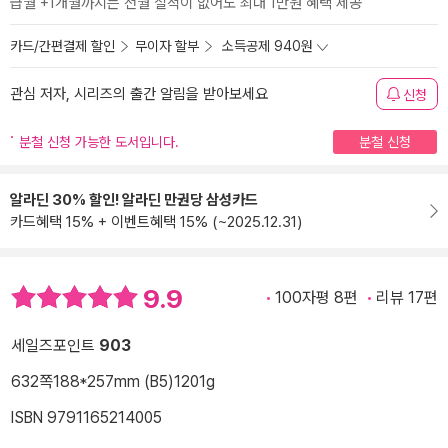
급월 +1개월까지는 전월 실적이 없어도 최대 1만원 혜택 제공
카드/간편결제 할인
무이자 할부
소득공제 940원
관심 저자, 시리즈의 출간 알림을 받아보세요
신청
분철 신청 가능한 도서입니다.
분철 신청
알라딘 30% 할인! 알라딘 만권당 삼성카드
카드혜택 15% + 이벤트혜택 15% (~2025.12.31)
9.9
100자평 8편
리뷰 17편
세일즈포인트
903
632쪽
188*257mm (B5)
1201g
ISBN 9791165214005