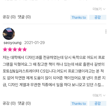
다.따라서 누구든지 디자인을 잘하기만한다면 전공이 아니더라고이
더보기
직하거나 부업으로 삼을 수 있다는 말이다.​그렇기에 나는 현대사회를
공감 (
0
)
댓글 (0)
살아가고있는 사람들에게 말하고 싶다.당신의 가치를 높이고 싶다면
디자인을 배워라라고​어도비사 포토샵은 다양한 버전이있다 CS4, C
S6을 넘어이제는 CC버전까지 나왔는데이 CC버전이 굉장히 복잡하
메뉴
고다양한 기능을 포함하고 있어디자이너들에게 이 CC버전을사용하
seoyoung
2021-01-29
는 것은 필수가 되었다.​잘쓰기만 하면 본인이 생각하는것을 더욱 잘
표현할 수 있게만들어주는 도구이니나는 한번쯤 사용해봤으면 한다.​
저는 대학에서 디자인과를 전공하였는데 당시 독학으로 어도비 프로
또, 7일간 어도비사 CC버전을무료로 사용할 수 있다고 하니책에 설
그램을 익혔어요.그 때 참고한 책이 하나 있는데 바로 출판사 길벗의
치방법을 보고한번 사용해보자.​그러고보니 무작정 따라하기 시리즈
포토샵&일러스트레이터 CS입니다.어도비 프로그램이라고는 본 적
도이 포토샵CC2021 무작정 따라하기가최신버전이니그동안 무작정
도 없어 막연한 제게 도움이 많이 되어준 책이었어요.​몇 년이 흐른 지
따라하기가성공가도를 달려 여기까지온것이 아닌가 싶다.​그만큼 인
금, 디자인 계열과 무관한 직종에서 일을 하다 보니갖고 있던 스킬도,
지도 있고그만큼 잘만든 책이라는 뜻이다.​포토샵CC 2021 무작정 따
툴도 기억이 가물가물 해졌어요.열심히 배워둔 기술인데 이대로 잊어
라하기 책은사실 이 책 한권만 마스터해도포토샵 초보딱지는벗을 수
더보기
버리기 아쉬워 본 책을 다시 접하게 되었어요.본 책을 통해 오랜만에
있다고 나는 생각된다.​정말 조그마한거 하나라도알려주려고 하는 지
공감 (
0
)
댓글 (0)
어도비 프로그램을 다시 접하며대학 시절이 떠오르기도 했고 과제로
은이의 노고가보이며,디자인에서 중요시하는 색감에대해서도 공부할