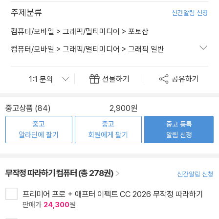
주제분류
신간알림 신청
컴퓨터/모바일
>
그래픽/멀티미디어
>
포토샵
컴퓨터/모바일
>
그래픽/멀티미디어
>
그래픽 일반
선물하기
공유하기
중고상품 (84)
2,900원
중고
중고
중고 등록
알라딘에 팔기
회원에게 팔기
알림 신청
무작정 따라하기 컴퓨터 (총 278권)
신간알림 신청
프리미어 프로 + 애프터 이펙트 CC 2026 무작정 따라하기
판매가
24,300
원