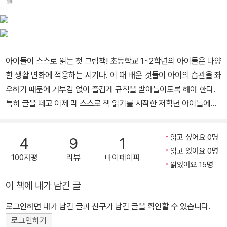
아이들이 스스로 읽는 첫 그림책! 초등학교 1~2학년의 아이들은 다양
한 생활 변화에 적응하는 시기다. 이 때 배운 것들이 아이의 습관을 좌
우하기 때문에 거부감 없이 즐겁게 규칙을 받아들이도록 해야 한다.
특히 글을 떼고 이제 막 스스로 책 읽기를 시작한 저학년 아이들에게
올바른 독서 습관을 갖도록 하는 것이 중요하다. 이 시기의 아이들은
책에 어려운 단어가 나오면 글자를 읽을 뿐 내용을 이해하지 못해 부
읽고 싶어요 0명
4
9
1
담스러워 하기 때문에 책 읽기를 멀리하기 쉽다. 그래서 아이들이 읽
읽고 있어요 0명
100자평
리뷰
마이페이퍼
는 재미를 느끼면서도 지루해 하지 않도록 적절한 그림이 곁들어진
읽었어요 15명
책이 필요하다. 『우리 엄마 맞아?』는 이제 막 스스로 책을 읽기 시작
이 책에 내가 남긴 글
하는 아이들이 내용을 한눈에 이해하면서도 읽는 흥미를 가질 수 있
는 ‘스스로 읽는 첫 번째 책’이다. 이 책은 리듬감과 생동감을 모두 갖
로그인하면 내가 남긴 글과 친구가 남긴 글을 확인할 수 있습니다.
춰 많은 사랑을 받고 있는 『큰 개 작은 개』(보물창고, 2008), 『달려
로그인하기