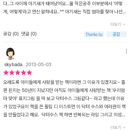
다..그 사이에 아기새가 태어났어요...울 작은공주 이부분에서 '어떻
특이합니다. 미운오리새끼 동화가 생각나는데요 기러기둥지에서 알
게, 어떻게'라고 연신 말하네요..^^ 아기새는 직접 엄마를 찾아 나선답
에서 깨어나 처음 본 기러기 엄마가 자기 엄마인줄 알고 기러기 형제
니다..고양이, 닭, 개, 소에게 찾아가 엄마냐고 물어보죠~~ 다들 아니
들이 자기 형제들인줄로만 알고 있듯이 이책에서도 아기새가 엄마새
더보기
라고해요..아기새는 끝까지 포기하지않고 다시 엄마를 찾으러 다니
가 먹이를 구하러 나간 동안 알에서 깨어나 엄마를 찾아 다니는 여정
공감 (
0
)
댓글 (0)
죠.. 낡은 자동차, 배, 비행기, 뿌아앙에게도 엄마냐고 물어본답니다..
에서 만난 고양이, 닭, 개, 소, 심지어는 물위에 떠다니는 배 하늘을 나
그런데 뿌아양은 아기새를 번쩍 들어서 둥지에 살포시 내려준답니
는 비행기, 고장난 자동차 마지막 뿌아앙 소리를 내는 포크레인 까지
다..우리 아기새는 엄마를 찾을까요?? 엄마를 찾아나서는 용감한 아
메뉴
도 엄마냐고 물어보면서 애타게 엄마를 찾습니다. 큰소리를 울리는
기새~~ 그리고 끝까지 포기하지않고 엄마를 찾는 아기새~~아이들
뿌아앙 포크레인의 도움으로 아기새는 마지막엔 포근한 아기새의 둥
skybada
2013-05-03
한테 용기와 끈기 두가지를 알려줄 수 있는 책인것 같아요..귀여운 아
지로 다시 올라가게 됩니다. 그리고 마침 먹이를 가지고 온 어미새가
기새가 엄마를 못찾아서 책에서 눈을 떼지 못하는 작은 공주는..끝부
돌아와 아기새에게 묻습니다. 어미새인양 저도 같이 물어 봐요 우리
오래도록 아이들에게 사랑을 받는 책이라면 그 이유가 있겠지요~ 출
분까지 진득하니 옆에 앉아서 책을 보았답니다.. 책을 다 본후에는 '우
아이의 눈을 보면서 “내가 누군지 알겠니?” 하고 묻자 “응, 알아! 고
판 된지는 50년이 지났지만 아직도 아이들에게 사랑받는 책 '우리엄
리 엄마 맞아?'라는 말을 연신 하더라구요..ㅋㅋ인형가지고 놀면서도
양이도 아니고 닭도 아니고 개도 아니고 소도 아니고 배도 아니고 비
마 맞아' 표지그림 을 딱 보고 닥터수스 그림같다~ 라고 했는데 이유
'우리 엄마 맞아?'라고 언니랑 놀고,하루에도 몇번씩 책을 꺼내서 보
행기도 아니고 뿌아앙도 아닌 새야 우리 엄마 맞아!” 하고 우리 아이
가 있었구요이 책을 쓴 필립 디 이스트먼 이 닥터 수스와 여러권의 책
네요.. 뒷표지에 보면 책에 대한 짧은 소개들이 있는데, 작가 필립 디
도 같이 대답을 합니다. 오늘 저녁에 어떤책 읽을까? 물어보면 우리
을 만들었다고 해요. 닥터수스 책 하면 반복되는 라임 그리고 의성어
이스트먼의 '우리 엄마 맞아?'는 처음 나온지 50년이 넘은 지금까지
엄마 맞아 또 읽을래요 반복하며 읽는 재미에 우리아이 오늘도 푹 빠
의태어의 조합으로 읽기가 재미있어지는 책을 만들기로 유명 하잖아
도 가장 널리 읽히는 대표작이라네요...간결하고 짧은 문장속에 아이
더보기
져 있습니다.