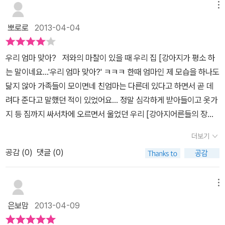
연습할때 하나씩 꺼내두고 읽게 하면 자신감이 생길 것 같아요.
어서,정말 너무나 적격이다 싶어요...^^<우리 엄마 맞아?>의 내용은
메뉴
하필이면 엄마새가 먹이를 구하러 간 사이에알에서 깬 아기새가 엄마
뽀로로
2013-04-04
를 찾다가 둥지에서 떨어져서엄마를 찾는 내용이에요...'우리 엄마 맞
아?'라고 물어보면 각종 동물들이 아니라고 대답하고,그 문장들이 되
우리 엄마 맞아? 저와의 마찰이 있을 때 우리 집 [강아지가 평소 하
풀이해서 나오면서 내용이 진행되어서한글 읽기 연습하는데 딱 좋아
는 말이네요...'우리 엄마 맞아?' ㅋㅋㅋ 한때 엄마인 제 모습을 하나도
요...^^그림도 무척이나 귀여워서, 우리 아이...책을 보면서'아이 귀여
닮지 않아 가족들이 모이면네 친엄마는 다른데 있다고 하면서 곧 데
워!'를 연발하며, 아기새의 머리를 쓰다듬는 시늉을 하네요...^^우리
려다 준다고 말했던 적이 있었어요... 정말 심각하게 받아들이고 옷가
아이 같이 읽기독립을 시도하는 아이들 보여주기에 따악 적격인 책이
지 등 짐까지 싸서차에 오르면서 울었던 우리 [강아지어른들의 장난
에요...^^
에 상처를 받았었는데요~지금은 조금 커서 이런 농담 안통하지요??
더보기
ㅋㅋ 이 책은 아기새가 막 태어났는데 마침 엄마 새는아기새가 태어
공감 (
0
)
댓글 (0)
나면 배고플까봐 먹이를 구하러 간 찰나 였어요~그때 깨어나서 엄마
를 찾아 떠나지요^^ 나무아래로 떨어진 새는 엄마새 옆을 지나가면
서도 알지못했어요...고양이와 닭,개와 소를 만날때마다 묻는 질
메뉴
문....'우리 엄마 맞아?' 하지만 돌아오는 대답은 '네 엄마가 아니란
은보맘
2013-04-09
다'라는 대답뿐이였지요...그래도 씩씩하게 엄마를 찾을 수 있다는 일