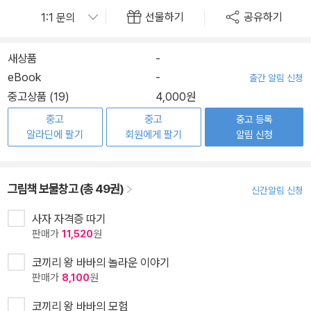
선물하기
공유하기
새상품
-
eBook
-
출간 알림 신청
중고상품 (19)
4,000원
중고
중고
중고 등록
알라딘에 팔기
회원에게 팔기
알림 신청
그림책 보물창고 (총 49권)
신간알림 신청
사자 자격증 따기
판매가
11,520
원
코끼리 왕 바바의 놀라운 이야기
판매가
8,100
원
코끼리 왕 바바의 모험