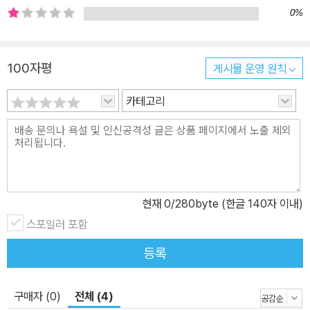
느낄 수 있을 것이다. 그리고 아직 글을 모르는 동생에게도 자신이 이
0%
해한 내용을 바탕으로 그림책을 함께 읽어 주는 멋진 언니, 오빠가 되
어 줄 것이다. 자신과 가족을 이해하는 질문, “우리 엄마 맞아?” 어른
들이나 형, 언니들이 아이에게 ‘넌 다리 밑에서 주워왔다.’는 농담을
100자평
게시물 운영 원칙
하곤 한다. 아이들은 이런 놀림에 심각하게 반응하고 자신의 외모 중
카테고리
부모와 비슷한 점과 다른 점을 떠올리며 엄마, 아빠가 자신의 부모가
맞는지 고민한다. 이 책의 주인공인 아기 새도 이런 질문을 반복하면
서 자신이 엄마와 같은 ‘새’라는 사실을 깨달아 나간다. 처음에는 고양
이와 닭, 개와 같은 모든 동물들에게 “우리 엄마 맞아?”라고 질문하
면서 여러 동물들이 자신과는 다르다는 것을 깨닫는다. 아이들은 엄
마 새와 동물들의 공통점 그리고 사물들과의 차이점을 아기 새의 눈
현재
0
/280byte (한글 140자 이내)
으로 바라보면서 다양한 동물들과 사물들의 특성을 자연스럽게 익힌
스포일러 포함
다. 나와 상대방이 가진 같은 점과 다른 점을 단순히 겉모습만으로 비
등록
교하는 것이 아니라 행동과 감정 등 다방면에서 비교하고 이해하는
것이다. 또한 자동차, 배, 비행기 등과 같은 사물을 통해 엄마는 굶주
린 아기 새를 위해 먹을 것을 구해다 주고, 사랑을 표현하는 따뜻한 존
구매자 (0)
전체 (4)