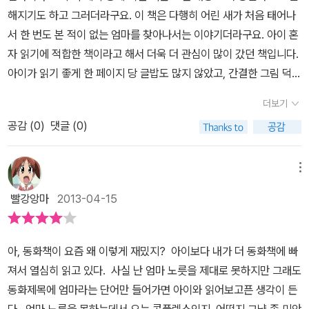
해지기도 하고 그러더라구요. 이 책은 다행히 어린 새가 처음 태어나
서 한 번도 본 적이 없는 엄마를 찾아나서는 이야기더라구요. 아이 혼
자 읽기에 적합한 책이라고 해서 더욱 더 관심이 많이 갔던 책입니다.
아이가 읽기 좋게 한 페이지 당 글밥도 많지 않았고, 간결한 그림 덕분
에 글자가 더욱 더 잘 눈에 들어오는 것 같았답니다. 같은 말이 반복된
더보기
다는 점도 혼자 글 읽는 연습을 하기에 더 없이 좋은 것 같구요. 사실
공감 (
0
)
댓글 (0)
우리 딸 아이가 혼자 책 읽기를 시작한지 얼마 되지 않아서 저 혼자 조
바심내고 있었거든요. 제발 좀 소리내서 읽지 하면서 말이죠. 그런데
소리내서 읽기를 강요하지 말라는 내용을 책에서 보고는 저 혼자서만
메뉴
애가 타는 상황이 계속 되었죠. 그나마 요즘 조금 소리내어 읽고 있는
빨강앙마
2013-04-15
데 이 책이 아이의 읽기에 큰 도움이 되었답니다. 그림도 귀엽고 아기
새가 무척 사랑스럽더라구요. 내용도 크게 어려운 내용이 아니라서
아이 혼자서 충분히 활용하면서 보기에 좋은 것 같아요. 엄마를 찾아
아, 동화책이 요즘 왜 이렇게 재밌지? 아이보다 내가 더 동화책에 빠
나선 아기새의 모험이 우리 아이에게도 느껴졌으면 하는 바람도 갖게
져서 열심히 읽고 있다. 사실 난 엄마 노릇을 제대로 못하지만 그래도
되더라구요. 여기 저기 돌아다니면서 엄마를 찾는 아기 새가 대견스
동화제목에 엄마라는 단어만 들어가면 아이와 읽어보고픈 생각이 든
럽기 조차 합니다. '우리 엄마 맞아?'와 '내가 어떻게 네 엄마겠니?'라
다. 엄마 노릇을 못하는데서 오는 콤플렉스인지, 어떤지 그냥 좀 미안