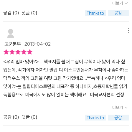
르고 지나쳤지요.엉뚱한 동물들을 만나 자기 엄마냐고 묻습니다. '고
더보기
알을 품고 있는 모습부터 이야기가 시작되어요.알이 태어날 조짐을
녀석 맛있겠다'라고 요즘 아이들이 많이 읽은 공룡 그림책 있잖아요?
공감 (
0
)
댓글 (0)
보이자 엄마 새는 아이 새가 깨어나면 배가 고플까봐 얼른먹이를 구
알을 뚫고 나온 초식 공룡을 티라노사우르스가 잡아먹으려 하자, 초
해와야겠다고 생각하죠.엄마 새가 잠깐 자리를 비운 사이에 알이 움
식 공룡이 아빠라 부르며 티라노사우르스를 따른다는 이야기였어요.
직여요.달싹달싹, 들썩들썩!아기 새가 태어났어요.'우리 엄마는 어디
메뉴
이 책을 보니 그 이야기가 생각나더라구요. 원래는 맨 처음 본 동물을
있지?'아기 새가 엄마 새를 찾아 다녀요.고양이, 닭, 개, 소 등의 동물
엄마라 생각한다는데, 아기새는 알에서 나오자마자 곁에 있는 동물을
고군분투
2013-04-02
을 만나며'우리 엄마 맞아?' 하며 물어보아요.동물이 하나씩 늘때마다
보지 못했던 터라, 막연하게 찾아나섭니다. 우리 엄마는 어디 있을
그 음율이 재미있어요.아이에게 책을 읽어주면서 저도 계속 물었지
까? 하고 말이지요. 고양이, 닭, 개, 소에게 물어봐도 모두 엄마가 아
<우리 엄마 맞아?>... 책표지를 볼때 그림이 무척이나 낯이 익다 싶
요.'고양이가 엄마 새가 맞아?''소가 엄마 새가 맞아?'아이는 큰 소리
니라고 하네요.사실 고양이는 좀 위험했어요 아기새가 위험한 상황인
었는데, 작가이자 저자인 필립 디 이스트먼은내가 무척이나 좋아하는
로 '아니오!!' 자신있게 대답했어요. ^ ^반복적인 리듬감이 더욱 재미
줄도 모르고 지나친게지요. 음, 그림을 보니 아기고양이인것같아서
닥터수스 책의 그림을 여럿 그린 작가였네요...^^특히나 <우리 엄마
있는 책이에요.아이와 즐거운 책 읽기 시간이 되었답니다.재미있는지
그래서 잡아먹지 않은 것인지도 모르구요 아뭏든 아기새에게는 천만
맞아?>는 필립디이스트먼의 대표작 중 하나이자,초등저학년들 읽기
아이가 계속 읽어달라고 해서다섯 번은 넘게 읽어준거 같아요. ㅎㅎ
다행인 일입니다. 아기새는 이제 기계까지 두루 만나요. 낡은 차, 배,
독립용으로 미국에서도 많이 읽히는 책이래요...미국교사협회 선정 1
아이가 좋아하니 저도 책과 함께 한 시간이 즐거웠답니다. ^ ^
비행기, 그리고 뿌아앙까지.커다란 소리를 내는 뿌아앙이 엄마인줄
00대 아동도서’로 선정되어서미국의 초등학교 및 도서관에서 필독도
더보기
알았는데, 소리를 들어보니 엄마가 아니었어요. 아기새는 엄마를 만
서로 지정되어 있다고 하네요...마침 우리 아이가 한글은 얼추 다 떼었
날 수 있을까요? 아들이 제일 좋아하는 굴착기까지 나와서 정말 재미
공감 (
0
)
댓글 (0)
는데, 당최 읽기독립이 안되어서읽기독립용 책을 찾고 있었는데 그림
나게 읽어준 그림책이었어요 이 시리즈는 모아두고 아이 스스로 읽기
도 너무나 예쁘고, 문장도 한페이지에 한문장에서 두서너문장밖에 없