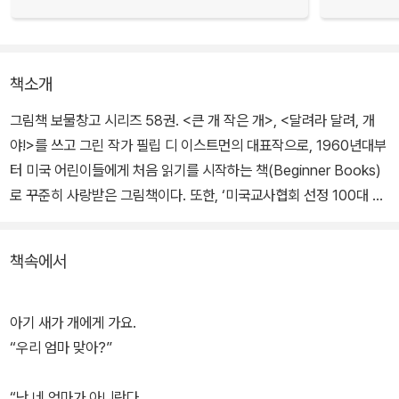
책소개
그림책 보물창고 시리즈 58권. <큰 개 작은 개>, <달려라 달려, 개
야!>를 쓰고 그린 작가 필립 디 이스트먼의 대표작으로, 1960년대부
터 미국 어린이들에게 처음 읽기를 시작하는 책(Beginner Books)
로 꾸준히 사랑받은 그림책이다. 또한, ‘미국교사협회 선정 100대 아
동도서’로 선정되어 미국의 초등학교 및 도서관에서 필독도서로 아이
들에게 널리 읽히고 있다.
책속에서
한 엄마 새가 알을 품고 있다. 알이 들썩이며 아기가 나오려고 하자 엄
마 새는 곧 태어날 아기 새를 위해 먹이를 찾으러 둥지를 나선다. 엄마
아기 새가 개에게 가요.
새가 떠난 사이에 알이 그만 부화하고, 아기 새는 겁도 없이 엄마 새를
“우리 엄마 맞아?”
찾아 나선다. 엄마 새를 한 번도 본 적이 없는 아기 새는 엄마를 지나
치고 다양한 동물들과 사물들을 만나게 되는데….
“난 네 엄마가 아니란다.