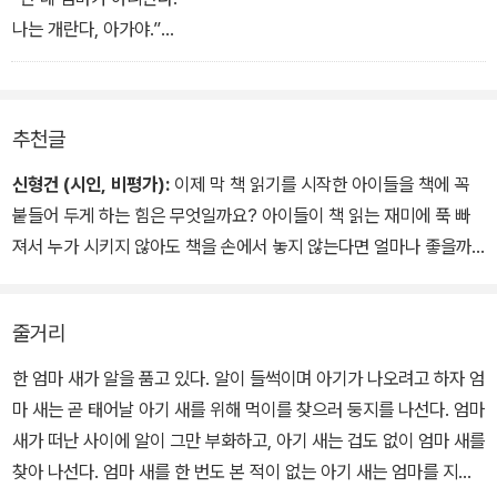
나는 개란다, 아가야.”
고양이는
아기 새의 엄마가 아니에요.
추천글
닭도
아기 새의 엄마가 아니에요.
신형건 (시인, 비평가):
이제 막 책 읽기를 시작한 아이들을 책에 꼭
개도
붙들어 두게 하는 힘은 무엇일까요? 아이들이 책 읽는 재미에 푹 빠
아기 새의 엄마가 아니에요.
져서 누가 시키지 않아도 책을 손에서 놓지 않는다면 얼마나 좋을까
- 본문 중에서
요. 그런 힘을 갖고 있으며, 그런 계기를 만들어 주는 책이 바로 이 그
림책과 같은 좋은 책들일 것입니다. 이스트먼은 아이 혼자서 소리 내
줄거리
어 읽으며 책 읽기에 재미를 붙일 수 있는 책을 많이 남겼는데, 그중에
서도 『우리 엄마 맞아?』는 처음 나온 지 50년이 넘은 지금까지도 가
한 엄마 새가 알을 품고 있다. 알이 들썩이며 아기가 나오려고 하자 엄
장 널리 읽히는 그의 대표작입니다.
마 새는 곧 태어날 아기 새를 위해 먹이를 찾으러 둥지를 나선다. 엄마
이 책은 이스트먼의 또 다른 대표작인 『큰 개 작은 개』, 『달려라 달려,
새가 떠난 사이에 알이 그만 부화하고, 아기 새는 겁도 없이 엄마 새를
개야!』와 더불어 리듬감 있게 반복되는 말과 이야기의 재미에 생동감
찾아 나선다. 엄마 새를 한 번도 본 적이 없는 아기 새는 엄마를 지나
있게 움직이는 캐릭터를 보는 시각적인 재미까지 보태져, 수십 년째