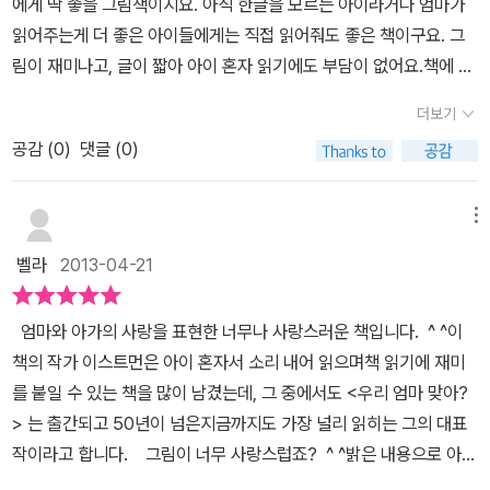
에게 딱 좋을 그림책이지요. 아직 한글을 모르는 아이라거나 엄마가
읽어주는게 더 좋은 아이들에게는 직접 읽어줘도 좋은 책이구요. 그
림이 재미나고, 글이 짧아 아이 혼자 읽기에도 부담이 없어요.책에 나
오는 포크레인이 좀 오래전 기종 같아서, 언제 쓰여진 책인가 궁금했
더보기
는데 놀랍게도 50여년전에 쓰여진 책이라 하네요. 그런데도 요즘 읽
공감 (
0
)
댓글 (0)
어도 재미날만큼 너무나 신선한 책이었어요. 이 책 외에 작가의 작품
중 <큰 개 작은개> <달려라 달려 개야>를 읽어보았는데, 그림이 비
슷해서금새 알아보겠더라구요.그림이 참 마음에 드는 작가의 책이랍
메뉴
니다.살아움직이는 듯한 생생한 동작들과 표정이 인상깊은 그림. 엄
벨라
2013-04-21
마 새가 알을 품다가, 아기새가 나오면 배가 고플까봐 얼른 먹이를 구
하러 날아갔어요.그새에 아기새가 알을 뚫고 나왔네요. 그런데 엄마
엄마와 아가의 사랑을 표현한 너무나 사랑스러운 책입니다. ^ ^이
가 보이질 않아요. 엄마를 찾다가 아직 날 줄을 몰라서 둥지밖에 나섰
책의 작가 이스트먼은 아이 혼자서 소리 내어 읽으며책 읽기에 재미
다가 그대로 떨어지고 말았죠. 다행히 흥부전의 제비마냥 다리가 부
를 붙일 수 있는 책을 많이 남겼는데, 그 중에서도 <우리 엄마 맞아?
러지진 않았고, 씩씩하게 일어나 걷기 시작합니다. 아기새는 아직 날
> 는 출간되고 50년이 넘은지금까지도 가장 널리 읽히는 그의 대표
줄 모르니까요. 알 안에서만 살아서 엄마 얼굴을 모르는 아기 새는 혼
작이라고 합니다. 그림이 너무 사랑스럽죠? ^ ^밝은 내용으로 아이
자서 엄마를 찾아 나섭니다.그래서 엄마 곁을 지나가도 엄마인줄 모
에게 읽어주는 동안제 입에서도 미소가 떠나지 않았습니다.엄마 새가