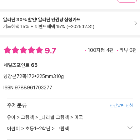
알라딘 30% 할인! 알라딘 만권당 삼성카드
카드혜택 15% + 이벤트혜택 15% (~2025.12.31)
9.7
100자평 4편
리뷰 9편
세일즈포인트
65
양장본
72쪽
172*225mm
310g
ISBN 9788961703277
주제분류
신간알림 신청
유아
>
그림책
>
_나라별 그림책
>
미국
어린이
>
초등1~2학년
>
그림책