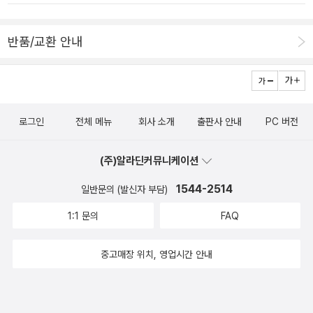
지 몰라~ 지나치고 엄마를 찾아 떠나는 아기새. 결국 뿌아앙의 도움
입니다. 그러다 보니 내친 김에 옛이야기와 미술관을 접목시킨 책이
으로 다시 둥지로 돌아온 아기새는 엄마를 만나게 되지요. 그냥 나온
눈에 들어오네요. 서구화에 밀려 우리것이 왠지 뒤처지는 듯하여 고
지 50년이 넘은 이야기 인것 만으로 내가 더 좋았던 동화책. 작가는
반품/교환 안내
집스레 골라본 <옛 이야기 들으러 미술관 갈까?>. 이야기를 좋아하
검색해 보니 디즈니, 워너브라더스~ 에서 작가로 활동했다니 이분 다
면 가난하게 산다는데 왜 이렇게 이야기가 좋은 것인지요. 그리고 <
른 책도 한번 찾아봐야겠어요 ^^
난 마녀가 될 거야>. 착한 아이만 강요하는 우리네 현실에서 마녀가
될 거란 마음을 먹은 아이의 맘이 궁금하여 찾아보았습니다. 우리가
로그인
전체 메뉴
회사 소개
출판사 안내
PC 버전
생각하는 마녀와 주인공이 생각하는 마녀는 같은 것인지. 마녀란 무
엇이고, 우리의 아이들은 천사로만 자라야 하는지, 오히려 마녀가 더
(주)알라딘커뮤니케이션
신나는 일이 아닌지 별의별 생각이 다 드네요. 그래서 골랐어요. <우
리 엄마 맞아>, 오리는 태어나자마자 처음 본 대상을 어미로 알고 따
1544-2514
일반문의 (발신자 부담)
른다고 하던가요? 그것이 어째 비단 오리 뿐이겠습니다. 우리 아이도
1:1 문의
FAQ
가끔 제 스카프를 하면서 '엄마 냄새 나'라고 하는데 저에게도 냄새가
있다는 걸 그때야 알았네요. 아이가 맡는 엄마의 포근함, 동물이 맞는
중고매장 위치, 영업시간 안내
어미의 안온함. 모든 생명체가 엄마를 기억하는 이유일 테지요. 그리
고 마지막 선택 작품은 순전히 제목 때문에 골랐어요. <사뿐사뿐 따
삐르> 아파트에 사는 우리들 역시 뛰놀아야 하는 아이들에게 사뿐사