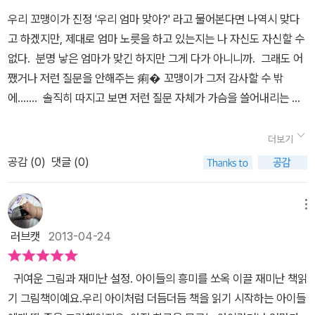
우리 꼬맹이가 진정 '우리 엄마 맞아?' 라고 물어본다면 나역시 맞다
고 하겠지만, 제대로 엄마 노릇을 하고 있는지는 나 자신도 자신할 수
없다. 분명 낳은 엄마가 맞긴 하지만 그게 다가 아니니까. 그래도 어
쨌거나 저런 질문을 안해주는 痢� 꼬맹이가 그저 감사할 수 밖
에....... 솔직히 따지고 보면 저런 질문 자체가 가슴을 쓸어내리는 뜨
끔한 물음이 아닐까? 당연한 이야기지만 또 당연할 수 없는 물음이
라 동화를 읽는데도 생각이 꽤 많았다.
더보기
공감 (
0
)
댓글 (0)
메뉴
러브캣
2013-04-24
귀여운 그림과 재미난 설정. 아이들의 흥미를 쏘옥 이끌 재미난 책읽
기 그림책이예요.우리 아이처럼 더듬더듬 책을 읽기 시작하는 아이들