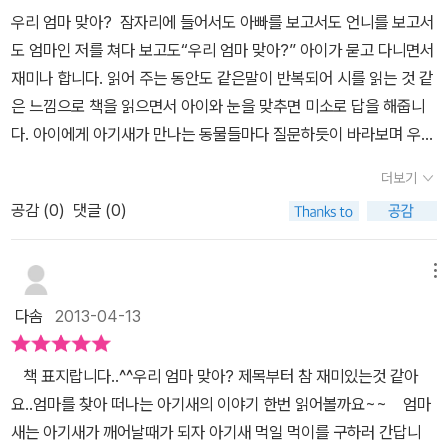
념으로비행기와 배를 발견해서도 엄마를 외쳐요...포크레인을 발견한
우리 엄마 맞아? 잠자리에 들어서도 아빠를 보고서도 언니를 보고서
아기새는 엄마를 불러보지만 대답은 '뿌아앙' 하며 내는 기계음....아
도 엄마인 저를 쳐다 보고도“우리 엄마 맞아?” 아이가 묻고 다니면서
기 새는 '넌 뿌아앙이구나~'하는데 울 [강아지는 그 말이 아주 웃긴가
재미나 합니다. 읽어 주는 동안도 같은말이 반복되어 시를 읽는 것 같
봐요ㅋㅋ이때 포크레인이 아기 새를 들어올리더니...나무 위 둥지 위
은 느낌으로 책을 읽으면서 아이와 눈을 맞추면 미소로 답을 해줍니
에 살포시 올려 놓아주네요 ^^ 다행이 집으로 돌아왔어요~그리곤 마
다. 아이에게 아기새가 만나는 동물들마다 질문하듯이 바라보며 우리
침 엄마 새가 먹이를 물고 둥지로 돌아왔네요~ 자신의 모습과 똑같은
엄마 맞아? 하고 물어 보면 아니 아니 도래질을 하며 엄마가 아니라
새를 보곤 엄마인줄 알아봐요^^진작에 아기 새에게 거울을 보여줬음
더보기
고 답도 합니다. 이제는 제법 혼자 앉아 책을 보면서 스스로 그림으로
엄마 새를 찾았겠지요??^^ 엄마든 아빠든 닮게 마련인 아이들.....가
공감 (
0
)
댓글 (0)
연상하여 이야기를 만들어 가며 읽는 것 같아요. 그래서 아이가 자연
족은 이렇게 외모뿐만 아니라 서로를 생각하고 사랑하는 마음까지도
스럽게 우리 엄마 맞아? 그림책에 빠져 드는 것 같아요 아이가 다니
하나라는 것을....알수 있을 거 같아요~ 아기새가 배고플까바 미리 먹
는 어린이집에서는 하루에 한권씩 엄마와 아이가 책을 읽고 그림이나
메뉴
이를 준비하려는 엄마새의 마음을아기새도 느꼈겠지요??우리 강아
글로 표현해 가는 활동이 있는데요 몇일 동안은 매일 매일 우리 엄마
지[ 이 책을 다 읽더니 저를 꼭 껴안곤 이젠 우리 엄마라며 다리 밑에
다솜
2013-04-13
맞아? 만 읽고 포크레인이랑 아기새 그림을 그려 갔어요 그림책이면
서 주워왔다는 말은 안믿을거라네요 ㅋㅋ
약간 크기가 큰편이지만 이 책은 적당한 크기와 편한 색감의 표지와
책 표지랍니다..^^우리 엄마 맞아? 제목부터 참 재미있는것 같아
반복해서 보아도 눈에 피로가 없는 세가지 색으로만 그림을 그렸습니
요..엄마를 찾아 떠나는 아기새의 이야기 한번 읽어볼까요~~ 엄마
다. 여러 가지 색감으로 눈의 피곤함을 주는 것보다는 보면 볼수록 뭔
새는 아기새가 깨어날때가 되자 아기새 먹일 먹이를 구하러 간답니
가 질리지 않고 3가지 색깔만으로도 그림책을 완성할 수 있다는 것이