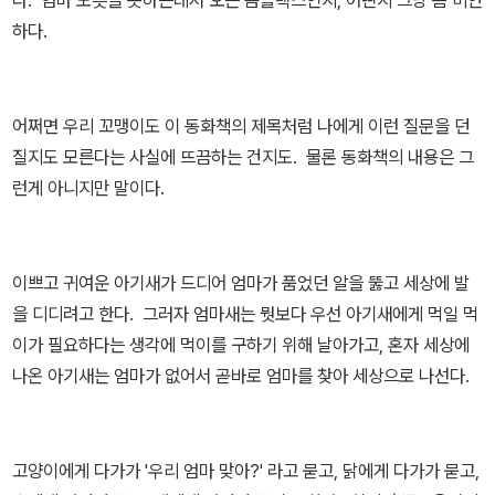
는 구절이 계속 반복되어 아이가 이 부분은 자신있게 읽어나갑니다.
하다.
받침없는 그림책보다는 이런 책이 아이가 자연스레 글을 배우게 되는
것 같아서 더 마음에 듭니다. 엄마를 찾다찾다 결국엔 사물들까지도
엄마인 줄 착각하는 아기 새의 모습이 애처러우면서도 사랑스럽네요.
어쩌면 우리 꼬맹이도 이 동화책의 제목처럼 나에게 이런 질문을 던
우리 딸은 이 부분들을 읽으면서 엄마 아니라며 재밌게 보더라구요.
질지도 모른다는 사실에 뜨끔하는 건지도. 물론 동화책의 내용은 그
뿌아앙이 자기 엄마인가 생각했는데 결국 덕분에 원래 자기의 보금자
런게 아니지만 말이다.
리로 돌아왔네요. 그래서 다시 엄마를 만날 수 있었답니다. 내용도 재
밌으면서 그다지 어렵지 않아 아이가 흥미를 갖고 잘 보는 그림책인
것 같습니다.
이쁘고 귀여운 아기새가 드디어 엄마가 품었던 알을 뚫고 세상에 발
을 디디려고 한다. 그러자 엄마새는 뭣보다 우선 아기새에게 먹일 먹
이가 필요하다는 생각에 먹이를 구하기 위해 날아가고, 혼자 세상에
나온 아기새는 엄마가 없어서 곧바로 엄마를 찾아 세상으로 나선다.
고양이에게 다가가 '우리 엄마 맞아?' 라고 묻고, 닭에게 다가가 묻고,