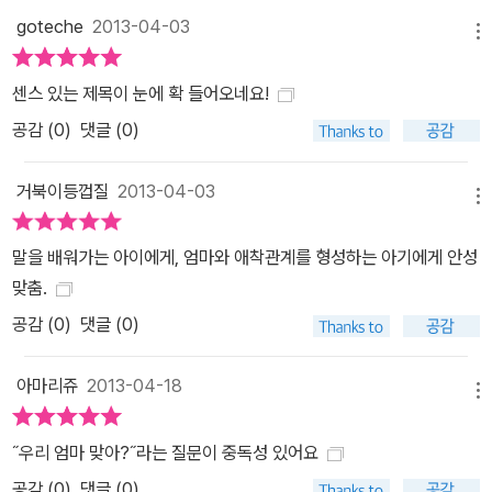
재라는 것을 알게 된다. 아기 새가 역경을 거쳐 엄마 새를 만나는 소박
goteche
2013-04-03
하지만 감동적인 이야기를 통해 아이들은 자신과 가족을 되돌아보고
메뉴
사랑을 확인하는 것이다. 아이들은 아기 새의 감정과 세상에 대한 이
센스 있는 제목이 눈에 확 들어오네요!
해에 공감하며 자신의 존재를 확인시켜 주는 ‘엄마’에 대해 다시금 생
공감 (
0
)
댓글 (0)
각하는 계기를 갖는다. 이런 애정 확인은 유아뿐만이 아니라 독립적
성격을 나타내는 초등학교 저학년까지도 반복된다. 매우 단순한 질문
거북이등껍질
2013-04-03
이 반복되는 이 그림책이 미국에서 50년이 지난 지금까지도 아이들
메뉴
에게 널리 읽히는 책으로 사랑받는 이유가 여기에 있다. 바로 생동감
있는 그림과 흥미진진한 이야기가 잘 어우러진 그림책 『우리 엄마 맞
말을 배워가는 아이에게, 엄마와 애착관계를 형성하는 아기에게 안성
아?』가 아이들의 정서적 안정까지 반영한 뛰어난 고전이라는 점이다.
맞춤.
아이들이 엄마에게 서운한 일이 생겨 ‘엄만 새엄마야!’라고 말할 때 이
공감 (
0
)
댓글 (0)
책을 함께 펼쳐 보길 바란다. 엄마와 아이가 함께 『우리 엄마 맞아?』
를 읽으면서 가족은 서로 닮은 외모뿐만 아니라 사랑하는 마음으로
아마리쥬
2013-04-18
메뉴
뭉친 하나라는 것을 그리고 그 울타리 안에 내가 존재한다는 사실을
다시 한 번 확인할 수 있을 것이다.
˝우리 엄마 맞아?˝라는 질문이 중독성 있어요
공감 (
0
)
댓글 (0)