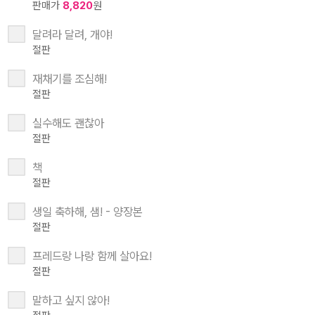
판매가
8,820
원
달려라 달려, 개야!
절판
재채기를 조심해!
절판
실수해도 괜찮아
절판
책
절판
생일 축하해, 샘! - 양장본
절판
프레드랑 나랑 함께 살아요!
절판
말하고 싶지 않아!