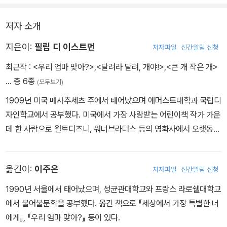
치고 다양한 동물들과 사물들을 만난다. 고양이, 닭, 개를 비롯해 '뿌
아이들의 손을 가장 많이 타는 고전이 되었습니다. 이 책의 매력에 푹
아앙(포클레인)'에게까지 아기 새는 “우리 엄마 맞아?”라고 물어 보
저자 소개
빠진 아이가 어느 날 문득 눈을 동그랗게 뜨고 “우리 엄마 맞아?”라
지만 모두 아기 새의 엄마는 아니다. 아기 새는 엄마를 찾지 못해 슬퍼
고 묻더라도, 부디 많이 놀라는 엄마가 없으시길 바랍니다.
한다. 그러나 우연히 뿌아앙의 도움을 받아 다시 둥지로 돌아오게 되
지은이:
필립 디 이스트먼
저자파일
신간알림 신청
고 아기 새는 엄마와의 만남을 기뻐한다.
최근작 :
<우리 엄마 맞아?>
,
<달려라 달려, 개야!>
,
<큰 개 작은 개>
… 총 6종
(모두보기)
1909년 미국 매사추세츠 주에서 태어났으며 애머스트대학과 국립디
자인학교에서 공부했다. 미국에서 가장 사랑받는 어린이책 작가 가운
데 한 사람으로 월트디즈니, 워너브라더스 등의 영화사에서 오랫동안
시나리오 작가로도 활약했다. 미국의 베스트셀러 동화작가 닥터 수스
와 함께 재미와 교육을 동시에 추구하는 어린이책을 여러 권 만들었
옮긴이:
이주은
저자파일
신간알림 신청
다. 대표작으로 『큰 개 작은 개』, 『달려라 달려, 개야!』, 『파드닥, 날개
를 펴라』, 『우리 엄마 맞아?』 등이 있다.
1990년 서울에서 태어났으며, 성균관대학교와 프랑스 라로쉘대학교
에서 불어불문학을 공부했다. 옮긴 책으로 『세상에서 가장 특별한 너
에게』, 『우리 엄마 맞아?』 등이 있다.