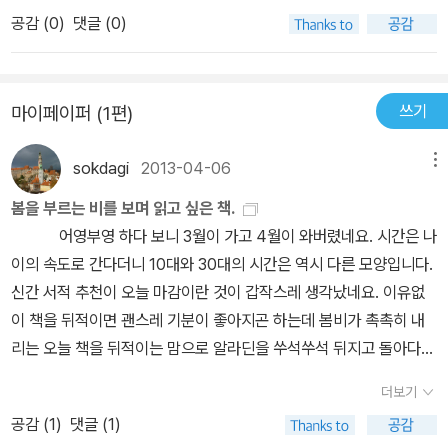
요~두 작가분이 함께 작업을 해서 그런지 이 책도 반복되는 라임이
들이 눈을 못떼는것 같아요.. 엄마가 억지로 골라서 읽는 책이 아니라
공감 (
0
)
댓글 (0)
참 재미있는 책이랍니다. 한글판에서는 조금 재미가 덜 할것 같고~
아이 스스로 빼서 읽을수 있는 책이네요.. 저희 집에 아이가 좋아하는
영문판이 우리나라에 소개되어 있는지는 모르겠지만 영문판으로 읽
책이 한권 더 생긴것 같아요..아마도 당분간은 '우리 엄마 맞아?'라는
었을때 읽는 재미가 더 할것 같은 책^^ 페이지로 따지면 양장본 페이
말을 입에 달고 살것 같네요..재미있는 책 아이랑 즐겁게 읽을수 있을
쓰기
마이페이퍼 (1편)
퍼의 64페이지 책이예요. 조금은 두껍다 느껴졌는데 그림을 펼쳐 보
것 같아요..
면 그리 길지 않은 내용이예요. 우리 어릴때 많이 읽었던 꽃들에게 희
sokdagi
2013-04-06
메뉴
망을~ 이런 책들 보면 한페이지에 그림 그리고 한줄의 문장 이런식으
로 되어 있잖아요. 막~~ 정말 만화처럼 한컷 한컷~ '우리엄마 맞
봄을 부르는 비를 보며 읽고 싶은 책.
아'는 바로 그 책처럼 한페이지 거의 한줄 정도의 문장으로 이루어져
어영부영 하다 보니 3월이 가고 4월이 와버렸네요. 시간은 나
있어서 읽는 재미 넘기는 재미가 있는 책이랍니다. 50년 전에 나온
이의 속도로 간다더니 10대와 30대의 시간은 역시 다른 모양입니다.
이야기 라서 그런지 조금은 고전적인것 같은 그림^^ 색감이 화려 하
신간 서적 추천이 오늘 마감이란 것이 갑작스레 생각났네요. 이유없
지도 않지만 오히려 저는 예전 동화책 보는 느낌이라 그냥 좋아요.표
이 책을 뒤적이면 괜스레 기분이 좋아지곤 하는데 봄비가 촉촉히 내
지도 더 촌스러웠음 더 좋았을텐데^^ 화려 하지 않음 속에 숨겨진 그
리는 오늘 책을 뒤적이는 맘으로 알라딘을 쑤석쑤석 뒤지고 돌아다니
림의 섬세한 표현들이 참 좋아요. 저는 그림에 대해 잘 알지도 물론 잘
다 골라본 책입니다. 무슨 그림인지도 모르고 봤던 피카소의 그림을
더보기
그리지 못하지만 그냥 이렇게 정성이 들어가 있는 손으로 그린것 같
아이에게 설명해 주는 책을 보며 나도 아이와 함께 피카소의 생각을
은 그림이 예쁘더라구요 바로 옆에 엄마 새를 보고도 엄마가 누구인
공감 (
1
)
댓글 (1)
읽고 싶어 선택해 본 채거 <피카소와 나>가 저의 첫 번째 선택 도서