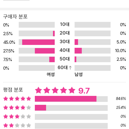
라 달려, 개야!』(보물창고, 2011)를 쓰고 그린 작가 필립 디 이스트먼
의 대표작으로, 1960년대부터 미국 어린이들에게 처음 읽기를 시작
구매자 분포
하는 책(Beginner Books)로 꾸준히 사랑받았다. 또한 미국교사협
10대
0%
0%
회에서 교사를 상대로 한 설문 조사를 통해 엄선되는 ‘미국교사협회
20대
0%
2.5%
선정 100대 아동도서’로 선정되어 미국의 초등학교 및 도서관에서
30대
5.0%
45.0%
필독도서로 아이들에게 널리 읽히고 있다. 우리나라에서도 이미 원서
40대
『Are you my mother?』가 영어를 배우기 시작하는 학생들의 교재
10.0%
27.5%
로 유명해 유치원이나 영어 학원에서도 영어 연극 수업에 적극 활용
50대
2.5%
7.5%
하고 있다. 반복되는 말을 배우는 책은 자칫 이야기가 지루해지기 쉬
60대
0%
0%
여성
남성
운데, 이 책은 아이들의 호기심을 자극하는 극적인 이야기 전개가 자
연스러워 학부모와 아이들 모두 좋아한다고 한다. 보물창고에서 펴낸
9.7
평점 분포
『우리 엄마 맞아?』는 의태어, 의성어, 긍정과 부정을 나타내는 말 등
원작의 언어적 유희를 고스란히 살린 번역으로 아이들이 우리말을 반
84.6%
복해서 읽고 익히는 재미를 충분히 느낄 수 있도록 했다. 이 책은 아이
15.4%
들이 글을 읽기만 하는 것이 아니라 아기 새의 정서에 공감하는 독서
0%
를 가능하게 한다. 아이들은 이 그림책을 읽으며 책을 읽는 즐거움을
0%