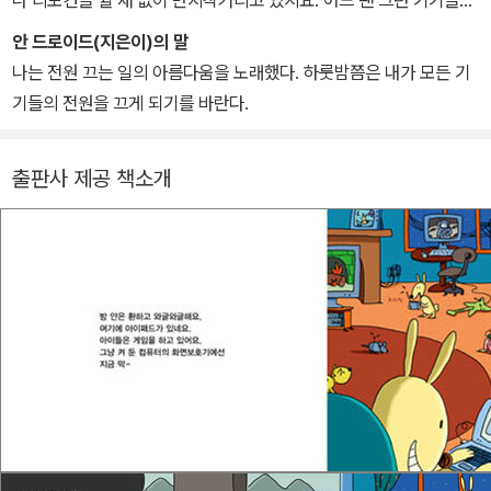
나 리모컨을 쉴 새 없이 만지작거리고 있지요. 어느 땐 그런 기기들이
손에 딱 붙어 버려서 영영 떨어지지 않을 것만 같습니다. 새롭고 편리
안 드로이드(지은이)의 말
하고 재미있는 기기들이 나올 때마다 우리는 마음을 점점 빼앗기고,
나는 전원 끄는 일의 아름다움을 노래했다. 하룻밤쯤은 내가 모든 기
거기에 매여 결국 아무 일도 할 수 없을 것만 같지요. 밤새 잠을 푹 자
기들의 전원을 끄게 되기를 바란다.
는 것처럼 정말 중요하고 가치 있는 또 다른 일들도 많은데 말이에요.
이 그림책은 아이들이 잠자리에 들 때 머리맡에서 들려주는 이야기입
출판사 제공 책소개
니다. 하지만 어른들도 이 책을 읽으면 ‘그래, 이제 그만!’ 하며 고개를
끄덕이고는 손에 쥐고 있던 무언가를 내려놓게 될 것입니다.