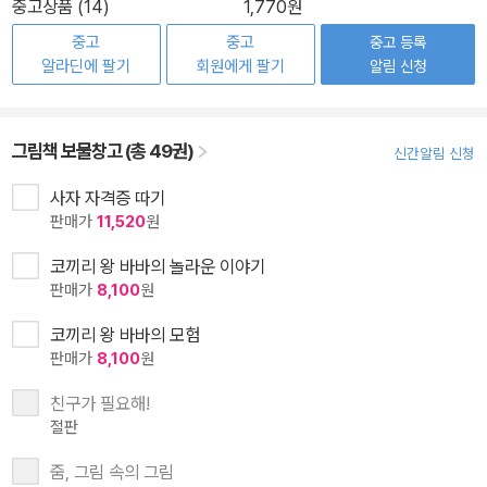
중고상품 (14)
1,770원
중고
중고
중고 등록
알라딘에 팔기
회원에게 팔기
알림 신청
그림책 보물창고 (총 49권)
신간알림 신청
사자 자격증 따기
판매가
11,520
원
코끼리 왕 바바의 놀라운 이야기
판매가
8,100
원
코끼리 왕 바바의 모험
판매가
8,100
원
친구가 필요해!
절판
줌, 그림 속의 그림