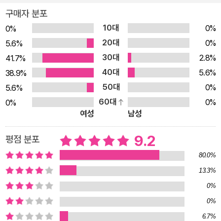
린 것이다. 전자 기기에 마음을 빼앗긴 나머지 거기에 매여 아무
구매자 분포
일도 할 수 없는 상태가 되어 버린 사람도 주변에서 흔치 않게 볼
10대
0%
0%
수 있다. 『굿나잇 아이패드』는 아이들이 잠자리에 들 때 머리맡에
20대
0%
5.6%
서 읽어 주는 귀여운 그림의 그림책이다. 아기자기한 그림체와 앙
30대
2.8%
41.7%
증맞은 의성어.의태어들은 이 책이 평화롭고 따뜻한 가정에 집중
40대
5.6%
38.9%
한 책이 아닌가 믿게 만든다. 하지만 이 책은 어린이들은 물론 어
50대
0%
5.6%
른들에게도 유의미한 메시지를 전하고 있다. 시도 때도 없이 이런
60대
0%
0%
저런 기기들에 접속하는 것은 어린이뿐 아니라 이 시대를 살아가
여성
남성
는 모든 이들에게 ‘이제 그만!’을 외칠 일이기 때문이다. 『굿나잇
아이패드』는 어른 독자들에게는 다른 이와의 소통을 위해, 혹은
9.2
평점 분포
더 많은 정보를 얻고 더 넓은 세상을 경험하기 위해 만든 전자 기
80.0%
기가 우리를 아무것도 못하도록 꽁꽁 옭아매는 올가미로 쓰이고
13.3%
있는 것은 아닌지 한번쯤 되돌아보게 만들 것이다. 또 어린이 독
0%
자들에게는 아무리 재미있는 전자 기기도 보다 중요한 순간을 위
0%
해 잠시 멈추어야 할 때가 있음을 깨우치게 할 것이다. 올바른 전
6.7%