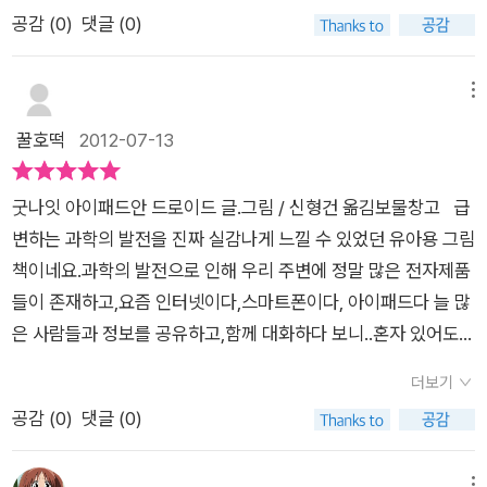
도 했지요. 식당에 가면 가족이 앉아 각자의 기계를 들여다봅니
공감 (
0
)
댓글 (0)
다. 대화는 단절되었지요. 다 자란 아이들 뿐만 아니라 말도 못하
는 아이들도 핸드폰이나 게임기를 들여다보고 있죠. 이런 현상이
과연 좋은 걸까요? <굿나잇 아이패드>는 바로 요즘의 이러한
메뉴
세태를 비판하고 있는 것 같습니다. 대가족이지만 각자 흩어져서
꿀호떡
2012-07-13
자신만의 기계를 손에 들고 각자의 시간을 보내고 있죠. 물론 가
족이라도 자신만의 시간을 가져야겠죠. 하지만 조금의 소통도 되
굿나잇 아이패드안 드로이드 글.그림 / 신형건 옮김보물창고 급
지 않은 채 잠 잘 시간이 지나도록 이런 기계들에 둘러싸여 있다
변하는 과학의 발전을 진짜 실감나게 느낄 수 있었던 유아용 그림
면... 분명 문제가 될 거에요. 할머니는 결국 특단의 조치를 취하
책이네요.과학의 발전으로 인해 우리 주변에 정말 많은 전자제품
셨네요. 더이상 두고보실 수가 없는 거죠! 빼앗기지 않으려는 아
들이 존재하고,요즘 인터넷이다,스마트폰이다, 아이패드다 늘 많
이와 모든 기계들을 처단하려는 할머니의 실랑이가 참 재미있습
은 사람들과 정보를 공유하고,함께 대화하다 보니..혼자 있어도
니다. 그런데 책을 읽다보니 어디선가 익숙한 리듬이 느껴지네요.
심심할 겨를도 없는데요.처음엔 책이 좀 산만한 느낌이 좀 들었는
바로 '굿나잇~'으로 시작하는 문장이죠. 모든 어린 아이들의 필독
더보기
데..잠자기 싫어하는 아이들의 모습이 점차 현대적으로 바뀌고 있
도서이자 잠잘 때 읽는 책인 <굿나잇 문>이 생각나지요? 네~
공감 (
0
)
댓글 (0)
구나 하는 생각이 들더라구요.기존세대들은 아이패드가 있어도
자야 할 시간에는 자야 한답니다. 너무 기계에 의존하고 있다면
잘 활용도 못하는 반면요즘 아이들은 부모들 스마트폰도 더 잘 만
한 번 자신을 되돌아보세요. 엄마, 아빠 자신 뿐만 아니라 밥 먹을
메뉴