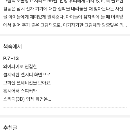
그림책 보물창고 시리즈 56권. 진정 우리에게 가치 있고, 꼭 필요한
활동은 잠시 전자 기기에 대한 집착을 내려놓을 때 찾아든다는 사실
을 아이들에게 재미있게 알려준다. 아이들이 잠자리에 들 때 머리맡
에서 읽어 주기 좋은 그림책으로, 아기자기한 그림체와 앙증맞은 의
성어.의태어들이 돋보인다.
책속에서
방 안에서는 모두가 전자 기기를 하나씩 붙잡고 무언가를 하고 있다.
방 안은 전자 기기들이 내는 소음으로 무척이나 시끄럽다. 이 모든 것
P.7~13
들에 신물이 난 할머니는 마침내 큰 결심을 한다. 바로 모든 전자 기기
와이파이로 연결한
를 빼앗아 창밖으로 버리는 것인데….
큼지막한 엘시디 화면으로
고화질 텔레비전을 보아요.
홈시어터 스피커와
스리디(3D) 입체 화면은
리모컨으로 착착 움직여요.
휴대전화 벨소리는 아이돌 그룹의 최신곡이에요.
페이스북의 새 친구와 문자로 수다 떠는 일은 끝날 줄 몰라요.
추천글