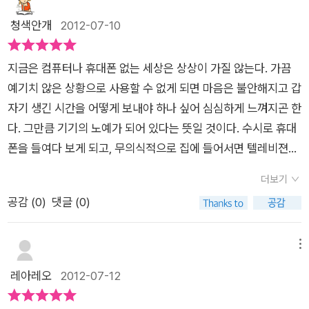
이 책은 '잘 자요, 달님' 을 패러디한 기분이 든다. 제목도 ' 굿나잇,
면 재미없다면서 아이가 좋아하는 동요나 캐릭터 동영상을 틀어
청색안개
2012-07-10
아이패드 ' 비슷하지 않는가!그림책은 모든 가족들이 행복하게 잠
달라고 조르지요. 요즘에 빠져있는건 레고랍니다. 보여주기는 보
을 자는 것으로 끝을 맺었다.하지만 난 좀 아쉬운 점이 있다.먼저
여주되, 그 횟수를 좀 한동안 제한하는 듯 했는데 요즘 들어 다시
작가의 의도는 충분히 공감하고 이해할 수 있다. 현대인들이 너무
지금은 컴퓨터나 휴대폰 없는 세상은 상상이 가질 않는다. 가끔
금 늘고 있어 걱정이었어요.그러다 만나게 된 이 책, 굿바이 아이
기기에 의존한 나머지 가족들과 의사소통을 제대로 하지 않고,때
예기치 않은 상황으로 사용할 수 없게 되면 마음은 불안해지고 갑
패드.컴퓨터와 스마트 폰 등의 기기를 잘 사용하지 않는 아날로그
문에 야기되는 여러 가지 문제들이 많다는 것을 잘 알고 있다. 각
자기 생긴 시간을 어떻게 보내야 하나 싶어 심심하게 느껴지곤 한
식 일상을 보내는 바람직한 엄마들 눈에는 정말 이렇게 심각한 집
자 기기에 하나씩 매달려 가족끼리 대화도 안하고, 잠 잘 시간도
다. 그만큼 기기의 노예가 되어 있다는 뜻일 것이다. 수시로 휴대
이 있어? 싶은 마음이 들겠지만, 전 여기저기 쿡쿡 찔리는 심정으
놓치고, 기기의 노예가 되어 가는 것은 분명 잘못된 것임에 틀림
폰을 들여다 보게 되고, 무의식적으로 집에 들어서면 텔레비젼부
로 읽어갔지요. 우리 아이 같은 경우는 아직 게임 삼매경에는 빠
없다. 그렇다고 이 책에 나온 것처럼 할머니가 아이들에게서 강압
터 켜곤 한다. 예전엔 이런 것 없이 어떻게 살았는지 상상이 되
지지 않았으나 컴퓨터나 폰으로 동영상을 자주 보는게 걸렸구요
더보기
적으로 기기들을 빼앗아 창밖으로 던지는 약간은 충격적인 방법
지 않는다. 자연 속에서 마음껏 뛰어 놀아야 할 아이들 또한 그런
엄마인 저는 폰과 컴퓨터로 너무 많은 시간을 보내고 있는게 마음
공감 (
0
)
댓글 (0)
을 선택한 것이 과연 최선이었을까 하는 데서는 좀 갸우뚱해진다.
문화에 익숙해지면서 우리가 잃고 있는 것은 무엇인지 생각해 보
에 걸렸지요.그림을 보면 정말 충격적이예요. 모든 아이들과 어른
아이들 스스로 자신들이 너무 오랜 시간 기기들에 노출되는 것이
게 된다. 전에 텔레비젼이 고장나서 며칠 없이 지낸 적이 있다.
들이 각자 자기 자리에서 핸드폰이나 컴퓨터, 아이패드 등으로 자
잘못된 것임을 깨닫게 하는 좀 더 공감되는 이야기로 이끌어 갔으
며칠은 답답했지만 어느 순간 그 시간에 할 수 있는 것이 참 많다
메뉴
기만의 세계에 빠져있어요. 심지어 기저귀 찬 어린아기까지도 실
면 더 좋지 않았을까 하는 의견을 가져 본다. 기기들을 아이들로
는 것을 깨달았다. 분명히 기기 없이도 재미있는 시간을 보낼 수
레아레오
2012-07-12
제 딸랑이 대신 딸랑이 소리가 나는 기기로 만족을 하고 있답니
빼앗아 베란다 밖으로 던지는 방법은 너무 극단적이지 않나 싶다.
있는데도 우린 미리 두려움을 느낀다. 불편함을 참지 못하는 것이
다. 이럴 수가.할아버지가 보시는 전자책 단말기 세개에는 만권이
만약에 우리 집에서 이와 같은 일이 벌어진다면 나도, 아이들도
다. 이번에 보물창고에서 나온 '굿나잇 아이패드'는 그런 메세지