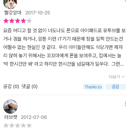
지고,기계를 다루는 솜씨도 훨씬 뛰어나더라구요.그래서 그런 제
때, 아이가 칭얼댈 때, 바쁠 때 아이들에게 무심코 기계를 쥐여주
품들과 가까운게 사실이고, 그러다 보면 잠도 잘 안오지요.저 같
빨강앙마
2017-10-25
지는 않는지 말이지요. 어릴 때의 습관이 쌓여서 좋은 습관이 되
은 경우도 자려고 누웠는데..아이패드에서 계속 띵똥대서 아이패
는 것 같습니다. 좋은 책을 접하고 신나게 밖에서 뛰어 놀고, 잘
드의 음향설정을다 바꾸었던 경험이 있는데..책속 친구들도 마찬
때는 자야지요. 간단명료한 메세지와 화려한 색감이 아주 눈에
요즘 어디고 할 것 없이 너도나도 폰으로 아이패드로 유투브를 보
가지네요.^^ 방안은 늘 환하고 와글와글,아이패드도 있고, 아이
띄는 그림책입니다. 예쁜 동화책의 메세지처럼 이제 우리도 스마
거나 겜을 하거나, 암튼 이런 IT기기 때문에 잠을 일찍 안드는건
들은 게임을 하고 있고, 컴퓨터의 화면보호기는 혼자 작동하고 있
트한 기계들은 잠시 내려놓아요~
어쩔수 없는 현실인 것 같다. 우리 아이들만해도 식당가면 제자
지요.전자책 단말 세개에는 만권이나 되는 책이 담겨 있고와이파
리 앉혀 놓기 위해서는 꼬꼬마에게 폰을 보여주고, 집에서는 늘
이로 연결한 엘시디 고화질 tv와, 홈시어터 스피커와 3D입체화
'딱 한시간만 봐' 라고 하지만 한시간을 넘길때가 일쑤다. 그런가
면,페이스북 새친구와 수다 떠느라 정신없는 친구도 있네요.이메
하면 남편도 폰은 폰이지만 저녁까지 TV를 시청하고, 나는 폰을
일과 트위터는 자꾸자꾸 띵동거리구요.급기야 할머니께서 폭발
더보기
빼앗긴 관계로 책을 살짜기 펼치긴 하지만 이곳저곳 잠을 못자게
하셨네요.모든 전자기기들과 굿나잇을 하지요.그리고 모두들 편
공감 (
0
)
댓글 (0)
뿅뿅거리는 소리는 넘쳐난다. 폰이고 TV고.....이 동화책도 그런
안한 잠을 잘 수 있게 되었네요.정말 편하고 좋은 세상이라는 느
의미의 이야기들을 아주 리얼하게 담고있다. 아이들은 폰, 아이
낌도 드는데..점점 삭막해져 가는 느낌도 지울 수가 없네요.기계
패드, 컴퓨터로 잠을 이루지 못하고 아빠는 TV에 눈을 돌리고..
메뉴
와 지내는 시간이 많을 수록 사람과 대화할 시간은 줄어들고,내
급기야 할머니가 도저히 잠을 잘 수 없어서 창밖으로 모든 전자기
러브캣
2012-07-06
주위에서 정과 위안을 찾기가 점점 힘들어 지지 않을까 하는 생각
기들을 던져버린다.그리곤 '굿나잇'~ 할머니의 심정이 이해 안되
도 들었어요.물질이 주는 즐거움과 편안함, 그러므로 잊어가는 동