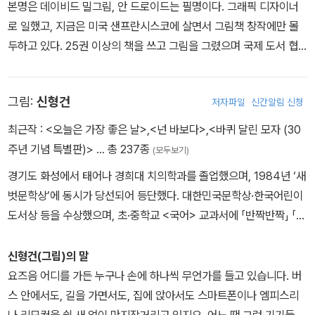
본명은 데이비드 밀그림, 안 드로이드는 필명이다. 그래픽 디자이너
로 일했고, 지금은 미국 샌프란시스코에 살면서 그림책 창작에만 몰
두하고 있다. 25권 이상의 책을 쓰고 그림을 그렸으며 국제 도서 협
회에서 선정하는 어린이 도서상을 받은 바 있다.
그림:
신형건
저자파일
신간알림 신청
최근작 :
<오늘은 가장 좋은 날>
,
<넌 바보다>
,
<바퀴 달린 모자 (30
주년 기념 특별판)>
… 총 237종
(모두보기)
경기도 화성에서 태어나 경희대 치의학과를 졸업했으며, 1984년 ‘새
벗문학상’에 동시가 당선되어 등단했다. 대한민국문학상·한국어린이
도서상 등을 수상했으며, 초·중학교 <국어> 교과서에 「반짝반짝」 「지
구 들기」 「넌 바보다」 등 11편의 시가 실렸다. 지은 책으로 동시집 『거
인들이 사는 나라』 『나는 나는 1학년』, 옮긴 책으로 『사랑해 사랑해
신형건(그림)의 말
사랑해』 『친구를 모두 잃어버리는 방법』 『핫 도그』 등이 있다.
요즈음 어디를 가든 누구나 손에 하나씩 무언가를 들고 있습니다. 버
스 안에서도, 길을 가면서도, 집에 앉아서도 스마트폰이나 엠피스리