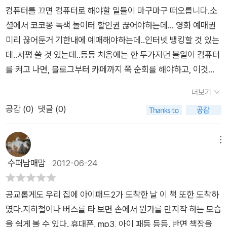
는 건 아니지만.... 그리고 그렇게 버리고 나서야 다들 편안하게
심과 따뜻한 정서를생각해 보는 계기도 되었네요.
컴퓨터를 끄면 컴퓨터로 해야할 일들이 마구마구 떠오릅니다.소
잠자리에 드는 설정이긴 하지만, 요즘 현실이 어디 그런가. 아이
셜에서 코코몽 녹색 놀이터 할인권 끊어야하는데... 영화 예매권
들은 폰을 하루 웬 종일 끼고 사는 실정인데. 특히나 청소년들의
미리 끊어둔거 기한내에 예매해야하는데..인터넷 뱅킹할 것 있는
폰 의존도는 상당하다고 해서 나 역시 걱정이 좀 되긴 하는데 이
데..서평 쓸 것 있는데..등등 처음에는 한 두가지던 볼일이 컴퓨터
책이 해답을 주진 못하지만 그 심각성을 보여주긴 한다. 이런 기
를 켜고 나면, 블로그부터 카페까지 쭉 순회를 해야하고, 이것저
기들때문에 잠을 제대로 자지 못하고 제대로 집중하지 못하는 사
것 들어가보고 싶은 것들이 생겨서 한시간만에 나오는 것도 쉬운
실. 심각한 의존성.현실에 맞게 살아야 한다지만 누구나, 우리 모
더보기
일이 아니게 되어버리지요. 보통 그래서 제가 컴퓨터를 켜놓고 있
두 사실 이런 기기의 노예가 된 것 또한 진실이라 끔찍하긴 하다.
공감 (
0
)
댓글 (0)
는 시간은 매일같이 몇시간이나 된답니다. 컴퓨터를 끄면 또 스마
나역시 예전엔 다 외우던 전화번호를 네자리만 외워도 되니 남편,
트폰으로 인터넷을 수시로 확인하기도 해요.그러다 신랑이 얼마
어머님 등 아주 가까운 사람들 폰 번호외엔 다 외우는 게 거의 없
전 버럭 지적을 하였죠. 직장에서도 다른 사람이 이야기하는데 스
메뉴
다. 심지어 언니 오빠들 폰 번호도 다 못 외우니 말이다. 책을 잘
마트폰 클릭하며 건성으로 대답하는 여직원들 보면 정말 분통 터
수퍼남매맘
2012-06-24
안 보는 현실이 된 것도 책 외에 시각적으로 청각적으로 재미를
진다고요. 사실 저도 느끼고 있었거든요. 마치 뭣에 홀린 사람처
주는 요소들이 너무 많으니 굳이 책을 읽지 않아도 된다는 생각이
럼 스마트폰으로 인터넷을 켜놓고 미친듯이 클릭을 하는데, 옆에
많은거다. 그부분은 아쉽네. 다른 것도 마찬가지로 걱정스럽긴
공교롭게도 우리 집에 아이패드2가 도착한 날 이 책 또한 도착하
누가 있건, 대화를 하건말건 꼭 그러고 있어서 상대에 대한 기본
하지만.......할머니의 과감성과 아이들 역시 그렇게 버리고 편안
였다.지하철이나 버스를 타 보면 손에서 뭔가를 만지작 하는 모습
예의가 아닌데..내가 왜 이러지? 하는 생각이 들었답니다.이제는
하게 잠든 건 좋은데 현실에선 그렇게 버리면 아마 또 못 참고 다
을 쉽게 볼 수 있다. 휴대폰, mp3, 아이 패등 등등. 반면 책장을