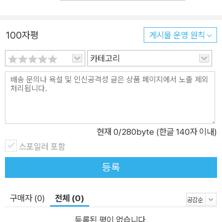
자 기기 사용법을 알려주는 기특한 그림책 3세에서 5세 사이의
아이들 가운데 인터넷을 이용하는 아이들의 비율은 66.2%에 달
하며, 5세에서 9세 아동들의 인터넷 중독률은 20~49세 성인의
100자평
게시물 운영 원칙
인터넷 중독률보다도 높다고 한다. 외부의 정보를 빠르게 흡수하
카테고리
는 시기인만큼 전자 기기 사용량도 급격히 늘어나고 있는 것이다.
늦은 감이 있긴 하지만 이제라도 어떻게 하면 아이들이 올바른 방
법으로 전자 기기를 사용한 것인가를 가르쳐야 할 때다. 책 속의
주인공들은 우리 아이들의 모습을 꼭 닮았다. 할머니가 전자 기기
의 소음과 정신없는 상황을 견디다 못해 전자 기기를 하나씩 빼앗
아버리자 단박에 중독에 가까운 모습을 보인다. 할머니에게 매달
현재
0
/280byte (한글 140자 이내)
리는가 하면 애원을 하기도 하고, 애교 섞인 화를 내는가 하면 절
스포일러 포함
망하기도 한다. 전자 기기가 없이는 살 수 없을 것만 같은 모습이
등록
다. 그런데 잠시 뒤, 자리에 눕게 되자 신기하게도 하나 같이 밝은
표정으로 꿈나라로 향한다. 전자 기기 대신에 조용하고 포근한 잠
구매자 (0)
전체 (0)
자리를 얻은 것이다. 눈앞의 달콤한 유혹에 빠져서는 다른 가능성
이 보이지 않는다. 두 손을 꽉 쥐고서는 새로운 것을 더 이상 집을
등록된 평이 없습니다.