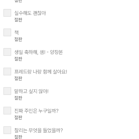
절판
실수해도 괜찮아
절판
책
절판
생일 축하해, 샘! - 양장본
절판
프레드랑 나랑 함께 살아요!
절판
말하고 싶지 않아!
절판
진짜 주인은 누구일까?
절판
찰리는 무엇을 들었을까?
절판