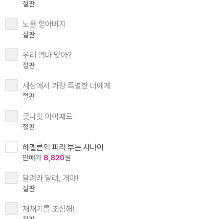
절판
노을 할아버지
절판
우리 엄마 맞아?
절판
세상에서 가장 특별한 너에게
절판
굿나잇 아이패드
절판
하멜른의 피리 부는 사나이
판매가
8,820
원
달려라 달려, 개야!
절판
재채기를 조심해!