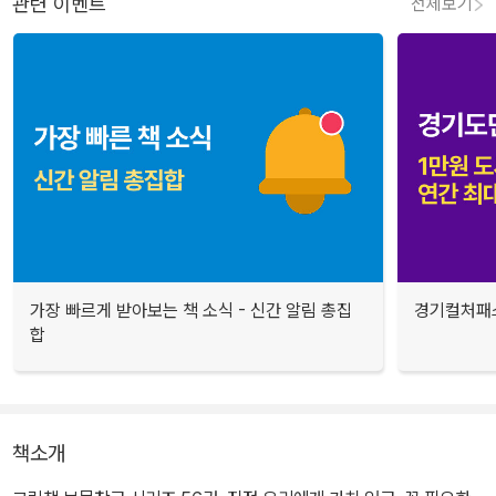
관련 이벤트
전체보기
가장 빠르게 받아보는 책 소식 - 신간 알림 총집
경기컬처패스
합
책소개