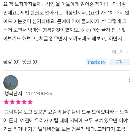
나 되는 책이 담겨 있는데, 뒤 배경을 보면 책장에는 거미줄이 쳐
요 책 보자마자둘째녀석인 울 아들에게 읽어준 책이랍니다.4살
할머니의 그런 행동을 용납할 수 있을까? 절대 못 할 것 같다. 오
를 잘 담고 있다. '잠시 꺼두셔도 좋습니다' 하는 광고 글귀처럼 우
져 있고 책이라고는 단 한권도 보이지 않아요. 아, 보이네요 책 보
인데요.. 제법 한글도 알아가는 과정인지라..(요걸 가르쳐 주지 않
히려 반감만 가질 것 같다. 의도가 좋더라도 방법이 강압적이고
리는 중요한 순간을 위해 잠시 멈추어야 한다. 기계에서 눈과 손
는데 필요한 스탠드와 몇권 안되는 책, 신문 등은 휴지통에 처박
아도 아는것이 신기하네요. 큰애에 이어 둘째까지..^^ 그렇게 크
상대방의 의견을 전혀 반영하지 않는 것이라면 그건 한 번 더 생
을 떼면 더 많은 것을 느낄 수 있는 마음의 평화가 찾아든다. 전
혀 있어요.유튜브 동영상, 페이스북 친구들과의 끝없는 대화, 와
는거 보면서 엄마는 행복한것이겠지요..ㅎㅎ) 아는글자 친구 찾
각해 볼 문제인 듯하다. 그런 점에서 이 책의 내용이 좀 아쉽다.
자기기의 소음을 참지 못하던 할머니는 가족들의 기기를 빼앗아
이파이로 연결한 큼지막한 엘시디 화면으로 즐기는 고화질 텔레
아보기도 해보고,, 채글 읽으면서 토끼노래도 해보고,, 하면서 읽
창 밖으로 던져 버린다. 모두의 반응은 절망스럽지만 시간이 흐르
비전. 등등..그 기기를 사용하지 않는 유일한 존재인 할머니는 이
다보면 한권이 훌쩍,,, 시간이 흐를때도 많지만,, 그래서 나중에
면서 다들 안정을 찾는다. 그리고 모두 깊은 숙면을 취하게 된다.
더보기
메일과 트위터의 띠링, 딩동, 쉴 새 없는 소리에 잠을 잘 수가 없
커서 이 책을 보면 엄마와의 추억거리가 떠오르겠지요^^ 요책은
소리로부터 자유로운 시간을 갖게 된 것이다. 꼬맹이 혼자 잠 못
공감 (
0
)
댓글 (0)
어요.신물이 나버린 할머니는 가족들을 단절시키는 그 기기들을
책 제목이 굿나잇이잖아요?그래서 잘때 굿나잇이라고 인사하고
들지 못하고 있다가 불빛에 의지해 책을 보는 마지막 장면이 무척
모아모아 창 밖으로 모두 던져버리고 말았어요. 굿나잇 아이패드
잔다고 자연스레 습득도 할 수 있고요.사실 엄마가 기계치이고,
이나 인상적이었다. 기계 소리가 들리지 않는 그 평화 속에서 우
굿나잇 게임굿나잇 컴퓨터 굿나잇 전자책굿나잇 트위터굿나잇
전자기술쪽으로 앞서 가는 집이 아니여서.. 아이패드,, 저한테도
메뉴
리가 놓치고 있는 소중한 순간들을 떠올렸기 때문이다. 때로 중요
아이돌 그룹굿나잇 페이스북 친구굿나잇 게임 캐릭터굿나잇 엠
익숙치 않아서 아이한텐 어떨까? 궁금한 마음도 있었구, 아이가
행복단지
2012-06-24
한 것을 위해 편리함을 버리고 자연 혹은 토속적인 삶으로도 돌아
피스리굿나잇 엘시디 텔레비전 (헉!)..이후로도굿나잇 리모컨굿
아이패드에 대한 질문을 하길래..^^ 잘 몰라서 같이 찾아보기도
보는 시간을 가져보자. 자신의 몸과 마음을 편안하게 만들 수 있
나잇 디브이디굿나잇 안드로이드굿나잇 앱굿나잇 아이패드굿나
했었던 책이랍니다.요즘 처럼 급변하는 시대에서 시대에 조금 뒤
다.
그림책을 보고 있으면 요즘의 물건들이 모두 모여있다라는 느낌
잇 플러그굿나잇 전원표시등 자, 이제 모두 잘 시간이야.우와, 이
쳐졌는데.. 굿나잇 아이패드를 읽으면서 익숙하게 된 점도 이 책
이 든다. 예전에 우리가 어릴 때에 저녁에 모두 모여 있으면 이야
렇게나 많았군요. 족.쇄.들.이.. 아이보다도 컴퓨터와 스마트폰 의
을 읽으면서 얻은 점이라고나 할까요?^^ 아이에게 책은 늘 즐겁
기를 하거나 가끔 텔레비전을 보는 경우가 많다. 그러다가 조금
존도가 너무나 높은 엄마로써 더욱 반성하게 하는 그림책이었답