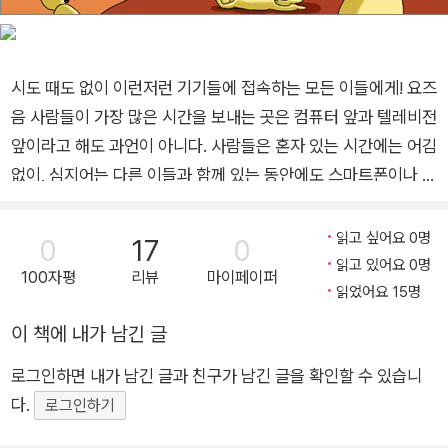
시도 때도 없이 이런저런 기기들에 접속하는 모든 이들에게! 요즈
음 사람들이 가장 많은 시간을 보내는 곳은 컴퓨터 앞과 텔레비전
앞이라고 해도 과언이 아니다. 사람들은 혼자 있는 시간에는 어김
없이, 심지어는 다른 이들과 함께 있는 동안에도 스마트폰이나 아
이패드와 같은 전자 기기를 손에서 놓지 못한다. 친구와 이야기를
나누고 있는 테이블에는 어김없이 휴대전화가 올라와 있으며, 모
읽고 싶어요 0명
0
17
0
처럼 온 가족이 한데 모인 명절에는 각자의 전자 기기로 자기만의
읽고 있어요 0명
100자평
리뷰
마이페이퍼
시간을 보내느라 정신이 없다. 어린이들도 전자 기기에 과도하게
읽었어요 15명
노출된 것은 마찬가지이다. 인터넷 중독에 빠진 아이들의 이야기
이 책에 내가 남긴 글
가 드물지 않게 들려오고, 전자 기기의 사용을 막는 부모와의 대
로그인하면 내가 남긴 글과 친구가 남긴 글을 확인할 수 있습니
립은 종종 큰 사고로 번져 뉴스를 장식하기도 한다. 편의와 재미
다.
를 위해 만들어진 전자 기기가 우리의 삶에서 빼놓을 수 없는 부
로그인하기
분을 차지하게 된 것은 물론 우리의 삶을 많은 부분을 장악해 버