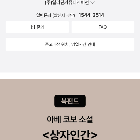
기기들로 말이다. 바로 옆에 사람이 있음에도 각자의 전자기기에
(주)알라딘커뮤니케이션
빠져 기계를 통해 모든 걸 했다. 사람과 이야기하는 것조차도 말
1544-2514
일반문의 (발신자 부담)
이다. 나도 예전에 이런 적이 있었다. 같이 집에 있음에도 불구하
1:1 문의
FAQ
고 귀찮은 마음에, 방에 앉은 채 거실에 있는 신랑에게 문자로 할
말을 전한 적이 말이다. 잠깐 일어나서 방문을 열고 하면 될 말을
중고매장 위치, 영업시간 안내
말이다. 불과 10년 전만 해도 있어도 그만 없어도 그만이었던 기
기들이 이제는 없으면 절대 안 될 정도로 많아졌다. 그런 우리가
스마트폰 없이, 컴퓨터 없이, 텔레비전 없이 살 수 있을까? 당연
하게 여겼던 것들을 잠시 지우자, 너무나 막막했다. 아마도 우리
아이들도 그렇지 않을까. 우리야 어느 정도 커서부터 이런 멀티미
디어 기기들을 접하게 되었지만, 요즘 아이들은 유아 스마트폰 중
독이라는 말이 나올 정도로 태어나자마자 멀티미디어 기기들 속
에서 살아가니 말이다. 우리 아이들에게 한번쯤 이 책 속의 할머
니처럼 기계 없는 시간을 마련해 보는 것을 어떨까 싶다. - 연필
과 지우개 -