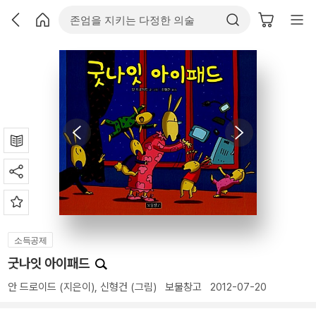
소득공제
굿나잇 아이패드
안 드로이드
(지은이),
신형건
(그림)
보물창고
2012-07-20