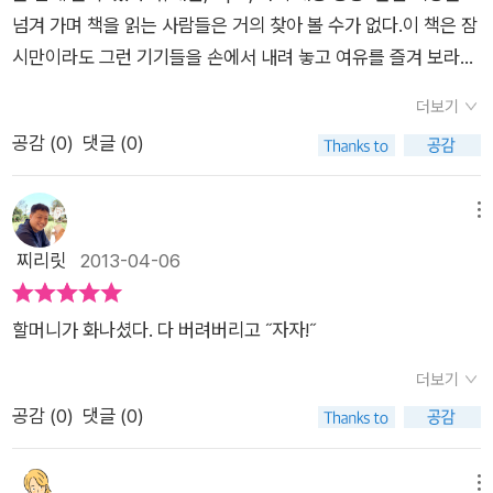
되도록 신랑 앞에서는 안하려고 하구요. 아이 앞에서도 자제하려
시 새 기기를 돈 들여 사야하니 그게 더 힘들 듯 하다. 그렇게 내
넘겨 가며 책을 읽는 사람들은 거의 찾아 볼 수가 없다.이 책은 잠
고 하는데 그게 사실 좀 힘드네요. 그래도 예전에는 안 이랬던 걸
다버리고 부셔버린 기기들 가격이 대체 얼만지.. (아놔 결국 동화
시만이라도 그런 기기들을 손에서 내려 놓고 여유를 즐겨 보라는
생각해보면 짧은 시간 동안 너무나 많은 변화에 길들여진것같아
책 읽고 현실을 생각하는 사람인 거다 나는)어쨌거나 표현력은
의미에서 만들어진 것 같다. 나도 예외는 아닌 듯하여 마음이 뜨
서 무섭기까지 하더라구요. 그러다 이 동화를 만났답니다. 굿나잇
더보기
짱이다. 글은 별로 없어도 많은 생각을 하게 되는 동화책이기도
끔하였다.토끼 가족들의 모습을 살펴 보자.모두들 한 가지씩 손에
아이패드.아이패드를 사용하고 있지는 않지만, 책 제목서부터 스
공감 (
0
)
댓글 (0)
했다. 뭔가 대책이 있고 창밖으로 버렸으면 더 현명한 할머니셨
들고 거기에 심취하고 있다.우리 가족의 모습이기도 하다.TV리
마트폰 등의 포괄적 개념이 아닌 특정 상표가 떡 하니 나와서 놀
을 텐데 말이지.
모컨, 컴퓨터 마우스, 휴대폰, 아이패드 등이 손에서 떠나질 않는
랍기도 했어요.심지어 아이들 게임에는 앵그리버드라는 새 그림
다.가족들 중에서 유독 할머니 혼자 흔들의자에 앉아 걱정스러운
메뉴
이 떡 하니 나오기도 하지요. 앵그리버드가 왜 유명한지 몰랐는데
표정으로 가족들을 쳐다보고 계신다.할머니는 결심한 듯이 아이
찌리릿
2013-04-06
(그냥 마트 등에서 인형으로만 봤는데) 그게 게임이었나봐요. 책
패드를 빼앗는다.아이의 ' 안 돼애애애애' 하는 안타까운 외침이
에서도 게임에 등장하는 빨간 새가 나오더라구요. 엄마 아빠가 티
들린다. 뿐만 아니라 할머니는 가족들이 손에서 놓을 줄 모르던
브이를 보지는 않지만 티브이보다 훨씬 오래 컴퓨터를 사용하니
할머니가 화나셨다. 다 버려버리고 ˝자자!˝
모든 기기들을 한 곳에 모아이렇게 창밖으로 과감하게 내던진다.
(되도록 아이 자는 시간에만 하려고 했는데 요즘에는 엄마가 낮
다른 가족들은 망연자실하면서 집 밖으로 던져진 기기들을 바라
더보기
에도 들어갈 일 있으면 들어가는 등, 아이 앞에서 각종 못할 짓을
본다.이제야 기기들로부터 자유로워진 가족들은 조용히 잘 준비
공감 (
0
)
댓글 (0)
하고 있는 것 같아요.) 아이도 스마트폰이나 컴퓨터로 보는 동영
를 한다. 손에서 기기가 사라지자 한 쪽 구석에서는 이렇게 ' 잘 자
상에 길들여지고 있답니다. 이왕에 보여줄 거면 좀 유익한 학습
요, 달님' 이란 책을 읽어주고, 듣는 무리도 생겨났다. 여담이지만
동영상을 보여주고 싶은데, 영어나 한글 동영상을 보여주려고 하
메뉴