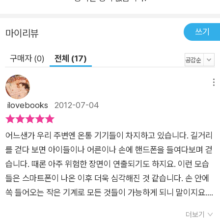
수 없는 것과 마찬가지이다. 전자 기기는 당장의 재미와 기분 좋
은 자극을 준다. 하지만 그것은 순간일 뿐이다. 『굿나잇 아이패
쓰기
마이리뷰
드』는 진정 우리에게 가치 있고, 꼭 필요한 활동은 잠시 전자 기기
에 대한 집착을 내려놓을 때 찾아든다는 사실을 아이들에게 재미
구매자 (0)
전체 (17)
있게 알려준다. 책을 읽은 아이들은 전자 기기를 내려놓은 뒤에야
가족들에게 찾아든 평화롭고 포근한 일상을 보며 양손에 꼭 쥐고
메뉴
있던 무언가를 스스로 내려놓게 될 것이다.
ilovebooks
2012-07-04
어느샌가 우리 주변엔 온통 기기들이 차지하고 있습니다. 길거리
를 걷다 보면 아이들이나 어른이나 손에 핸드폰을 들여다보며 걷
습니다. 때론 아주 위험한 장면이 연출되기도 하지요. 이런 모습
들은 스마트폰이 나온 이후 더욱 심각해진 것 같습니다. 손 안에
쏙 들어오는 작은 기계로 모든 것들이 가능하게 되니 말이지요.
하지만 이런 편리함은 우리 생활을 피폐하게 만드는 결과가 되기
더보기