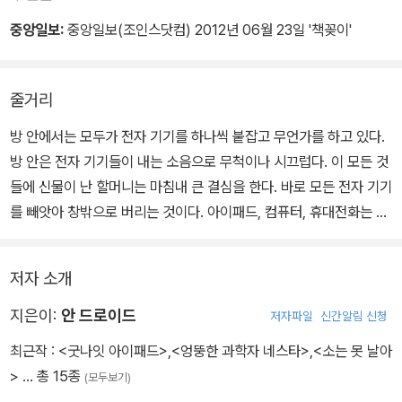
그런데 할머니는 이 모든 것들에 신물이 났대요.
도대체 잠을 잘 수가 있어야 말이죠.
중앙일보:
중앙일보(조인스닷컴) 2012년 06월 23일 '책꽂이'
줄거리
방 안에서는 모두가 전자 기기를 하나씩 붙잡고 무언가를 하고 있다.
방 안은 전자 기기들이 내는 소음으로 무척이나 시끄럽다. 이 모든 것
들에 신물이 난 할머니는 마침내 큰 결심을 한다. 바로 모든 전자 기기
를 빼앗아 창밖으로 버리는 것이다. 아이패드, 컴퓨터, 휴대전화는 물
론 엘시디 텔레비전까지 창밖으로 버려지자 그제야 비로소 고요가 찾
아든다. 세상의 모든 똑똑한 기기들이 사라진 고요함 속에서 가족들
저자 소개
은 단잠에 빠져든다.
지은이:
안 드로이드
저자파일
신간알림 신청
최근작 :
<굿나잇 아이패드>
,
<엉뚱한 과학자 네스타>
,
<소는 못 날아
>
… 총 15종
(모두보기)