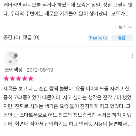
습니다.그래서 '엄마, 책 읽어줘~~'란 말을 줄곳 하지요.그리고
커버리면 라디오를 듣거나 하였는데 요즘은 정말, 정말 그렇지 않
니다.아이는 이게 다 뭐지? 하고 봤을 것 같아요.이 깊은 밤 잠을
이 책을 읽으면서 아이랑 함께 함에 감사한 마음도 들었지요. 참
다. 우리의 주변에는 새로운 기기들이 많이 생겨났다. 모두가 휴
못 자고 컴퓨터를 하고 있는 모습 자체도 바로 그런 모습이구요.
아이러니 하게도 새롭게 나오는 기계에 대한 책을 읽으면서 책을
대폰을 가지고 있고, 이 휴대폰도 기능이 너무 좋아져서 들고 다
잠도 안 자고 뭘 하고 있는 걸까요? 아이 아빠 또한 컴퓨터를 무
통한 교감을 한다는 것,, 그리고 새로운 기기들에 익숙해져 가지
더보기
니는 컴퓨터라 할 수 있는 스마트폰을 많이들 가지고 있다. 그뿐
척 좋아하지만 저처럼 즐기지는 않아요.아이가 폰을 만지고 컴을
만, 책이 주는 즐거움 역시 아이에게 놓아서는 안된다는것도 배워
공감 (
0
)
댓글 (0)
만이 아니다. 아이패드로 아이들은 게임을 하고 심지어 아기들도
보여달라 하는것도, 아이 양육에 바람직하지 않다는 글을 읽고 자
봅니다~~함께 함이 행복한 하루,, 그리고 잠잘때 굿나잇 하고 이
울 때 휴대폰을 주면 잠깐 울음을 그치기도 한다. 컴퓨터는 어른
제시키려 하구요. 그런데 그게 참 쉽지가 않네요. 대신 몸으로 놀
야기 해주는것,, 잠잘때 동화책 한권이 주는 행복 또한 아이에게
들보다 아이들이 더 잘 다루기도 하고, 종이로 된 책 말고도 전자
메뉴
아주고 책을 많이 읽어주고 다양하게 활동해야하는데 그걸 참 못
주고픈 엄마의 마음이네요^^
책이라는 것도 나왔다. 텔레비전의 모습도 바뀌었다. 커다란 화면
쏘이책장
2012-08-13
하니 말입니다. 늘 반성만 하니 입으로만 반성한다고 흉보시는 분
에 컴퓨터로 연결해서 볼 수도 있고 그 성능 또한 대단하다. 영화
들도 있으실거예요. 오늘도 또 반성하네요. 하루종일 아이에게 미
관에서 보는 것처럼 화면이 커다랗고 그 소리도 웅장하고, 화면도
안했는데 그나마 자기전 아이 좋아하는 레고 집 한채 지어줬다며
제목을 보고 나는 순간 깜짝 놀랐다. 요즘 아이패드를 사려고 신
마치 실제 움직이는 듯한 입체적이다. 이 모든 것은 리모컨으로
위안 삼아도 될까요 거의 두시간 걸려 만들어줬거든요. 아이가 직
중히 고려중이었기 때문이다. 사고 싶다는 생각은 진작부터 했었
작동을 한다. 휴대전화의 벨소리도 내가 원하는 대로 할 수 있고,
접 만들면 더 좋을테지만 다 만들어진 집을 갖고 레고 인형들 가
지만, 진짜로 사려는 생각은 요즘 들어 진지하게 하고 있었다. 그
손으로 쓰던 편지는 메일이라는 것을 넘어서 이제는 문자, 또는
득 갖고 노는 모습도 즐거워보이더라구요. 내일은 책도 의도적으
동안 난 스마트폰으로 어느 정도의 정보검색과 독서를 하며 지냈
카톡이라는 것으로 더 가까워지고 있다. 그러나 이 모든 것이 반
로 더 읽어주고 낮에 아이앞에서 컴퓨터를 켜거나 핸드폰을 하지
는데, 화면이 작아서 답답하기도 하고 인터넷 사용이 불편해서 말
갑고 즐거운 것만은 아니다. 분명히 편리한 것은 있지만 왠지 성
않도록 조심해야겠어요.
이다. 아이 키우는 집에는 꼭 있다는 아이패드. 아이가 있으면 컴