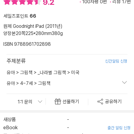
9.2
100자평 0편
리뷰 17편
세일즈포인트
66
원제 Goodnight iPad (2011년)
양장본
20쪽
225*280mm
380g
ISBN 9788961702898
주제분류
신간알림 신청
유아
>
그림책
>
_나라별 그림책
>
미국
유아
>
4~7세
>
그림책
선물하기
공유하기
새상품
-
eBook
-
출간 알림 신청