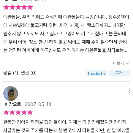
동물로 딱정벌레를 발견했어요. 유모차에 태우고 이불을 덮어주는 율
억이 난다. 그 모습들을 보면서 아이들이 왜 저런 놀이를 좋아할까 궁
리아가 너무나 귀여워 절로 웃음이 나네요. 얼마나 애완동물이 갖고
금해 하곤 했는데 단순하게 생각해 보면 엄마 역할을 흉내내보고 싶
애완동물. 우리 집에도 순식간에 애완동물이 늘었습니다. 장수풍뎅이
싶은지 율리아의 마음이 충분히 읽어지네요. 저런저런~~ 딱정벌레
어서 하는 놀이 같기도 하고, 그 이면에는 그 자신이 아직 보살핌을 받
에 사슴벌레에 물고기랑 우렁, 새우, 가재, 게, 햄스터까지... 하지만
가 죽으면 무덤까지 만들어 준다고 하네요. 다행히 딱정벌레는 죽지
아야 하는 나이이긴 하지 만 자기도 누군가를 돌봐줄 수 있음을 드러
멈추지 않고 토끼도 사고 싶다고 고양이도 기르고 싶다고 늘 졸라대
않고 다음날 날아가 버렸어요. 어린독자들은 애완동물을 갖고 싶은
내고 싶은 마음이 있어서 일지도 모르겠다. 무엇보다 애완동물은 친
는 우리 아이. 청소 한 번 하지 않고 먹이도 제때 주지 않으면서 관리
마음이 율리아보다 작지 않기에 충분히 공감하네요. 딱정벌레 무덤을
구처럼 어울려 놀 수도 있고, 자기가 밥도 챙겨주고 산책도 시켜주는
는 엄마랑 아빠에게 미루면서도 우리 아이는 애완동물을 쳐다보는 것
만들어준 것을 아주 즐거워하는군요. 아이들은 이 책을 읽으며 엄마
등의 애정을 쏟을 수 있는 존재이기에 더 간절하게 바라게 되는 것일
만으로도 좋은 가보다. 지금은 그래도 집 안 가득 들어있는 애완동물
에게 조를지도 모르지요. 율리아가 여덟 살에 고양이를 받았으니 자
더보기
까? 율리아는 말도 고슴도치도 좋고, 쥐나 개구리까지도 좋다고 생각
때문에 행복하지만 책임있는 아이로 기르고 싶고 또한 동물에 대한
기도 여덟 살에 강아지를 사 달라고... 바로 그런 어린이가 여기 있어
한다. 물론 지렁이처럼 싫은 동물도 있지만.... 율리아는 까마귀를 잡
공감 (
1
)
댓글 (0)
사랑과 보호를 느낄 수 있었으면 한다. 애완동물을 원하는 아이들을
요.'나도 애완동물을 갖고 싶어요' 1학년 윤아현애완동물을 갖고 싶
으려다 실패하고, 길에서 개줄로 벽에 묶여 있던 강아지를 발견해 유
위한 책. 그리고 애완동물이 갖고 싶어 애완동물을 찾아 떠나는 율리
었던 율리아처럼 나도 똑같이 애완동물을 갖고 싶어요. 율리아가 밖
모차에 태우고 가려다 주인에게 혼이 나기도 한다. 아까 길에서 만난
아의 모습이 너무나 사랑스럽다.
메뉴
으로 나와서 나랑 같이 강아지를 사면 내 기분이 너무 좋겠어요. 하지
증기 기관차 흉내를 내던 꼬마를 태워서 달려보기도 하지만 별 재미
만 마지막에 율리아가 여덟 살에 고양이를 받아서 나는 마음이 섭섭
희망으로
2007-05-18
가 없다. 그러다 바닥에서 발견한 딱정벌레를 유모차에 태워 이불도
했어요. 왜냐면, 나도 여덟 살인데 아직 애완동물을 갖지 못했거든요.
덮어주고, 나중에 죽으면 묻어줄 생각까지 하는 율리아를 보면 아직
나도 강아지를 키우고 싶어요. 엄마! 강아지를 사 주신다면 먹이는 중
한동안 강아지 타령을 했던 딸아이.
이제는 좀 잠잠해졌지만 강아지
은 자기 위주로만 생각하는 아이의 모습을 발견할 수 있다. 이 책은 마
간쯤 주고, 우울증에 안 걸리게 잘 보살펴 줄거에요.강아지 색깔은 하
사달라는 것도 주기를 타는지 한 번 강아지 타령을 하면, 한 달 이상을
침내 율리아가 애완동물을 갖게 되는 결말 부분을 장황하게 설명하지