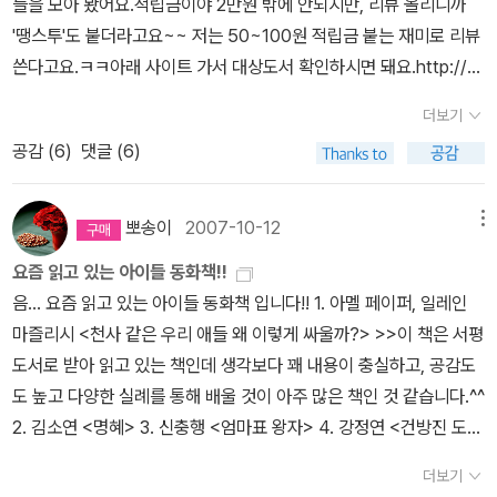
들을 모아 봤어요.적립금이야 2만원 밖에 안되지만, 리뷰 올리니까
봐서 아주 많이 해진 책이 됐다.나는 삐삐보다 아니카가 더 사랑스러
권까지만 읽고, 3권은 만화 카페에서..^^ 바스티앙 비베스의 그래픽
'땡스투'도 붙더라고요~~ 저는 50~100원 적립금 붙는 재미로 리뷰
웠지만....^^아스트리드 린드그렌 사망소식을 전하는 알라딘 북캘린
노블이라 궁금해서 우선 1권만 구입해서 읽었어요. 재미있어서 다음
쓴다고요.ㅋㅋ아래 사이트 가서 대상도서 확인하시면 돼요.http://al
더를 보면서 바로 유은실 작가의 <나의 린드그렌 선생님께>라는 작
권도 구입하고 싶지만, 국내에 시리즈 완결을 해줄것 같지 않은 불안
adin.co.kr/events/wevent_book_m.aspx?pn=090120_bab
품이 생각났다.유은실 작가는 주인공 비읍이를 통해 린드그렌 선생님
더보기
감에 망설이고 있습니다. 완결하면 구입할래요~^^ 그림이 몽황적이
y 1. 낱말수집가 맥스 2. 엄마, 난 도망갈거야3. 삐뽀삐뽀 119 에 가
께 사랑을 전한다. 아스트리드 린드그렌은 스웨던에 사는 작가다. 엄
공감 (
6
)
댓글 (6)
어보여서 나를 사로잡은 만화 귀여운 반려동물들 스케치에
볼래?4. 허둥지둥 바쁜 하루가 좋아5. 큰개 작은개 6. 진짜 주인은 누
마가 좋아하는 삐삐를 만든 사람이 바로 린드그렌이다. 린드그렌 선
대해 알려주는 책인줄 알았는데.... 제목을 제가 잘못 이해했음. 중고
구일까7. 수수께끼 동시그림책 8. 노란 코끼리9. 북적북적 우리 동네
생님 얼굴에는 깊은 주름이 박혀 있는데, 그건 아주 당연한 일이다. 올
로 구입. 옷장에 입을 옷이 없다는 래퍼토리가 좀 지겨워서..^^ 엽서
가 좋아 10. 오소리가 우울하대요11. 편식대장 냠냠이 12. 와글와글
뽀송이
2007-10-12
메뉴
해 아흔다섯 살이 된 할머니이기 때문이다. 나는 린드그렌 선생님 책
반값 할인해서 구입했어요.^^ 13층 나무 시리즈 오디오북이예요.
낱말이 좋아13. 봄 여름 가을 겨울의 춤 14. 주인공이 되고 싶어15.
을 일곱 권 가지고 있다. 모두 열 번 넘게 읽었고. 요즘도 잠자기 전에
요즘 읽고 있는 아이들 동화책!!
읽지 않은 영어책들도 많은데 또 구입했네요. ^^;;그래도 올해 읽은
할머니와 고양이 16. 우리 선생님은 괴물17. 내가 먼저야 18. 벌거숭
조금씩 읽는다. 머릿속에는 린드그렌 선생님의 이야기를 늘 넣고 다
음... 요즘 읽고 있는 아이들 동화책 입니다!! 1. 아멜 페이퍼, 일레인
영어책보다 구입한 영어책이 아주 많이 적었으니 위로를~~~ 화장
이 아기 하나19. 개들도 하늘나라에 가요 20. 친구를 모두 잃어버리
닌다. 린드그렌 선생님이 없는 내 생활은 상상할 수도 없다. (9쪽) 나
마즐리시 <천사 같은 우리 애들 왜 이렇게 싸울까?> >>이 책은 서평
실에서 심심할때 풀려고 구입했습니다. ㅎㅎ 어둠의 도시 시리즈 재
는 방법21. 뛰뛰빵빵 22. 부릉부릉 자동차가 좋아23. 난 내가 좋아 2
는 스웨덴에 가서 린드그렌 선생님을 만나는 장면을 상상하기 시작했
도서로 받아 읽고 있는 책인데 생각보다 꽤 내용이 충실하고, 공감도
미있게 읽었는데, 절판된 상태라 중고로 구입했어요. 관심 그래픽노
4. 자그만 조그만 거미25. 우리집은 시끌시끌해 26. 놀이터의 왕27.
다.먼저 린드그렌 선생님을 꼭 껴안는다. 선생님 품은 따뜻하고 옷을
도 높고 다양한 실례를 통해 배울 것이 아주 많은 책인 것 같습니다.^^
블 =====================================
누가 내 음매를 훔쳐갔어 28. 엄마 펭귄의 여행29. 감자 하나 감자 둘
부드럽다. 나는 선생님의 손을 잡는다. 백 살이 넘은 선생님은 손에 주
2. 김소연 <명혜> 3. 신충행 <엄마표 왕자> 4. 강정연 <건방진 도도
======================================
30. 강아지들도 열심히 일해요31. 세상에서 가장 소중한 곳 32. 모두
름이 많다. 코끼리 가죽을 만지는 것 같다. 나는 스웨덴 말로 선생님한
군> 5. 아지즈 네신 <제이넵의 비밀편지> 6. 미하엘 엔데 <마법의
===== 정리한책들 실버 스푼을 위해 과감히 영
모두 잠든 밤에33. 마시멜로와 퍼지퍼지 34. 거인을 깨운 캐롤린다3
더보기
테 말한다. '선생님이 이 세상에 계셔서 정말 기뻐요. 저는 선생님을
설탕 두 조각> 7. 이연 <오후 3시 베이커리> 8. 이현숙 <우리 선생
어책을 구입해주신 서친님~ 감사합니다. *^^* 가끔씩 여행에세