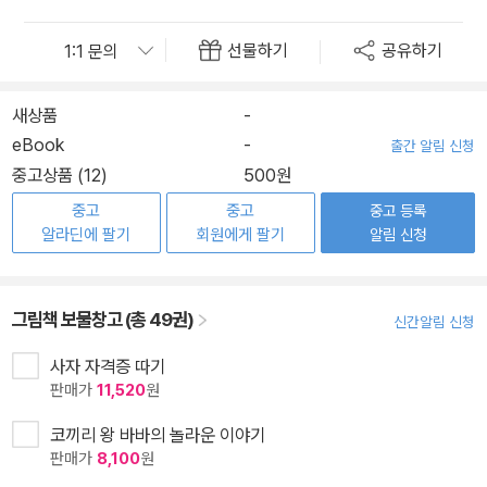
선물하기
공유하기
새상품
-
eBook
-
출간 알림 신청
중고상품 (12)
500원
중고
중고
중고 등록
알라딘에 팔기
회원에게 팔기
알림 신청
그림책 보물창고 (총 49권)
신간알림 신청
사자 자격증 따기
판매가
11,520
원
코끼리 왕 바바의 놀라운 이야기
판매가
8,100
원