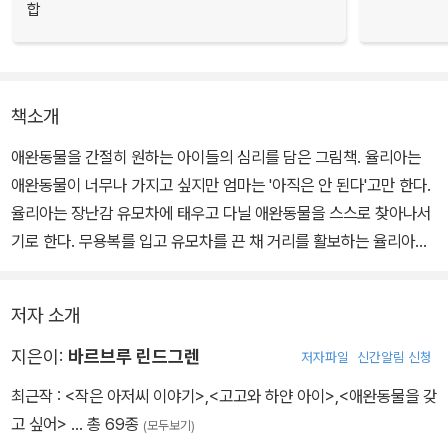
합
책소개
애완동물을 간절히 원하는 아이들의 심리를 담은 그림책. 율리아는
애완동물이 너무나 가지고 싶지만 엄마는 '아직은 안 된다'고만 한다.
율리아는 장난감 유모차에 태우고 다닐 애완동물을 스스로 찾아나서
기로 한다. 무용복를 입고 유모차를 끈 채 거리를 활보하는 율리아의
모습이 사랑스럽게 그려졌다.
저자 소개
길에서 만난 까마귀를 잡을 수 있을까? 주인을 잃어버린 것 같은 강
아지는 장난감 유모차에 딱 맞는 크기인데 가질 수 있을까? 달리기만
지은이:
바르브루 린드그렌
저자파일
신간알림 신청
하는 꼬맹이 증기 기관차를 태우면 어떨까? 결국 율리아는 딱정벌레
최근작 :
<작은 아저씨 이야기>
,
<고고와 하얀 아이>
,
<애완동물을 갖
한 마리를 태우고 돌아온다. 세월이 흘러 여덟 살이 된 율리아는 비로
고 싶어>
… 총 69종
(모두보기)
소 진짜 고양이를 기를 수 있게 된다.