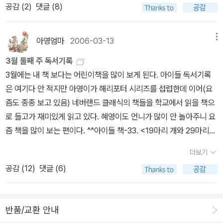
5. 비밀의 방 36. 말하는 인형 미라벨37. 개는 왜 사람과 함께 살게
공감 (
2
)
댓글 (8)
열번째 생일 다음 날 처음 만났어요. 선생님을 만나지 못했다면 저는
님은 샤프 도둑> 9. 바르브로 린드그렌 <애완동물을 갖고 싶어> 최
이를 읽으며 힐링~ 읽고 정리한 요리책들 기타
되었나 38. 사랑해사랑해사랑해39. 너희들도 언젠가는 노인이 된단
아주 재미없고 쓸쓸한 어린 시절을 보냈을 거예요. 저는 선생님께 편
근도서와 그 동안 읽고 싶었던 도서들로 골라봤어요.^^ 어렵고, 두꺼
만화 만화가들은 고양이를 사랑하는지 강아지에 관한 만화가
다 40. 크레파스가 소곤소곤41. 자꾸자꾸 모양이 달라지네 42. 도서
지를 쓰려고 스웨덴 말을 배웠어요. 선생님은 백 권이 넘는 어린이 책
운 책은 잠시 접어두고 아이들 이야기 속으로 빠질래요.^^;;
없어서 아쉬웠는데, 마일로님의 귀여운(?) 강아지 이야기 넘 넘 궁금
아영엄마
2006-03-13
메뉴
관에서 처음 책을 빌렸어요43. 작가는 어떻게 책을 쓸까 44. 초코 엄
을 쓰셨다는데 한국말로 된 책은 많지 않아요. 저는 앞으로 스웨덴 말
했어요. 진격의 거인에서 서브 주인공인 '리바이던'의 외전 아
마 좀 찾아주세요45. 애완동물을 갖고 싶어 46. 큰 바위 얼굴47. 끈
3월 둘째 주 독서기록
을 더 열심히 공부해서 '옮긴이'가 될 거예요. 선생님 책을 하나도 빼
무래도 도서관에서는 만화책을 구입하지 않으니깐, 자꾸 만화책쪽으
기짱 트랑퀼라48.49.50.---더 많이 있겠지만 오늘은 여기까지~~
3월에는 내 책 보다는 어린이책을 많이 보게 된다. 아이들 독서기록
지 않고 몽땅 한국말로 옮기는 게 제 꿈이에요. 그렇게 재미있는 책을
로 구입하게 되네요.^^;;'허니와 클로버'를 너무 재미있게 읽어서, 다
이 중에서 내가 읽은 책은 28권, 리뷰를 쓴 책은 24권(파란색),굵은
은 여기다 안 적지만 아영이가 해리포터 시리즈를 섭렵한데 이어(요
스웨덴 애들만 읽으면 되겠어요?' 린드그렌 선생님은 내 손을 꼭 잡아
음 작품인 '3월의 라이온'은 믿고 구입하고, 아직 완결은 안되었지만,
검정색은 읽고 아직 리뷰를 안 쓴 책위 목록 중에서 내가 못 읽은 책
즘도 종종 보고 있음) 네버랜드 클래식의 책들을 학교에서 읽을 책으
주신다. '내 책을 모두 한국말로 옮겨 준다니 기쁘구나.'린드그렌 선생
나머지는 만화카페에서 읽기로 하고 정리했어요. ㅎㅎ 인간에 의
로 들고가 재미있게 읽고 있다. 혜영이도 언니가 많이 안 놀아주니 요
님이 활짝 웃는다. '선생님, 제가 삐삐 이름 외워 볼까요? 삐삐로타 델
해 화성에서 진화하게 된 '바퀴벌레'라는 소재가 재미있어서 10권까
즘 책을 많이 보는 편이다. ^^아이들 책-33. <19마리 개와 29마리
리카테사 윈도셰이드 멕크렐민트 에프레임즈 도우터 롱스타킹.' '어
지 읽게 되었는데, 소재에 비해 후반으로 갈수록 뒷심이 부족한것 같
고양이 / 김순이 (지은이), 김종호(그림)> 버려진 동물들 이야기가 나
쩜, 한 자도 안 틀리는구나.'린드그렌 선생님이 내 머리를 쓰다듬어 주
아요. 그래서 10권까지 읽어도 크게 아쉽지 않지만, 나머지 뒷편은 만
더보기
오는 책을 볼 때면 늘 마음이 아프다. 누군가에게 사랑받다가 주인에
신다. '어떤 사람이 정말 삐비를 좋아하나 시험해 보려고 그렇게 길게
화 카페에서 읽어야할것 같습니다.^^ 만화카페에서 읽다가 재
공감 (
12
)
댓글 (6)
게 버림받은 애완동물들, 그들도 마음에 큰 상처를 입는다고 한다. 실
지으셨죠? 자그마치 서른한 자예요,.' '어떻게 알아니? 너는 정말 삐
미있어서 구입해서 읽고, 아직 완결이 되지 않았지만 정리했어요.
제로 버림받은 동물들을 데려다 키우는 김형숙 아주머니가 동물들을
삐를 좋아하는구나.' (39~41쪽) 비읍이가 다니던 헌책방에 만난 그
만화카페에서 읽고 재미있어서 구입하고, 완결 안되었지만 정리~~^
돌보며 일상에서 겪는 일을 잔잔하게 그림책에 담았다. 힘들고 지칠
러게 언니와 이런 이야기도 나눈다. '미안해요. 우리 엄마 말대로 나
^ 독특한 그림을 그리는 '모로호시 다이지로'의 요괴헌터 완결
반품/교환 안내
때 위로가 되는 것은 역시 동물들... 앉아 있는 뒷모습이나 누워 있는
는 예의가 부족한가 봐요.' '아니야, 너는 예의가 넉넉한데 뭘. 솔직하
작인줄 알았더니 시리즈네... Y 더 라스트맨보다는 자극적이지