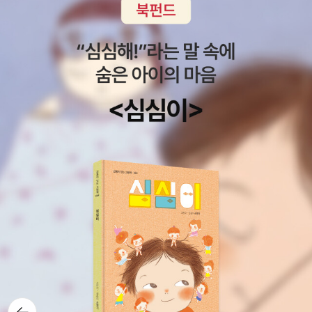
부터 혼자 반말을 사용하는 걸로 설정해 놓았다. 작품의 설정이긴 하
에 못 읽었지만 모두 좋았다.2010년 12월 8일, 광주대 초청강연에서
누는것이 가장 기쁜것 같습니다. 올해 첫 조카에게 선물한 책.
지만 개인적으로 가브가 더 대단해 보인다. 식욕은 본능적인 욕구인
유은실 작가를 만나 사인도 받고 사진도 찍었다.그때 스웨덴에서 담
조카가 좋아하는 시리즈 '설민석', '39층', '마법천자문', '엉덩이 탐
데 친구를 위해 그걸 무던히도 참아내는 걸 보니 안쓰럽기까지 하다.
아온 아스트리드 린드그렌에 관한 사진을 보여 주었더랬다. <
정'은 꼭 신간이 나오면 선물하기~ 올해부터 조카가 코딩을 배우
결코 가까워질 수 없는 관계이기에 더 대단해 보이는 그들의 우
만국기 소년>에 실린 아홉 편의 단편 중 '내 이름은 백석' 최고다. 이
기 시작했어요. 살짝 걱정을 하길래, 재미있게 읽으라고 선물. 1권
정... 아이들도 반가워하면 이 책을 보고 또 본다.아이들 책 36. <검은
단편집은 두번이나 읽었는데 리뷰는 안썼네.ㅜㅜ작가는 6년동안 글
읽어보고 시리즈 계속 구입할지 고민. 내가 재미있을것 같아서 조
암탉 / 정해왕 (지은이), 미하일 비치코프(그림)> 한 아이가 귀여워
을 써 응모해도 모조리 떨어져서 마지막 일년만 해보고 안되면 접으
카 추천한책 조카가 어린이날 선물로 고른책- 기특한 녀석 ^^ 그림
하던 검은 암탉의 목숨을 구해주면서 겪게 되는 일과 마법을 믿고 아
려고 했는데7년째 등단했단다. 2004년 창비어린이에 <내 이름은
은 못 그리겨도 그림 그리기를 좋아하는 조카~여행갔던 홍콩과 대만
무런 노력을 하지 않는 바람에 땅 속나라 왕국과 검은 암탉인 까망이
백석>으로... <우리동네 미자씨>를 읽으면 외로움이 절절 흐르는 미
이 있어서 더 좋았어요. 1권 읽다가 선물해주고 싶은 친구
에게 해를 주고, 그 자신도 나쁜 결과를 얻음을 교훈적으로 들려주는
자씨의 친구가 되고 싶어진다.http://blog.aladin.co.kr/7149601
가 생각나서 선물했어요.
러시아의 동화. 우리나라 작가가 다시 글을 쓰고, 그림은 러시아 화가
43/4325361 아직 못 읽은 유은실 작가의 책도 곧 찾아 읽어야겠
==========================
가 그렸다. 리뷰 올렸음. (리뷰에도 썼지만 작은 아이가 벌써 책에 감
다.
======================================
동받거나 슬퍼서 눈물 흘리는 걸 부끄러워 하는 나이가 된 것에 웃음
================ 선물 받은 책들 - 감사히 잘 읽겠습니다
이 나면서도 어느 사이에 이렇게 커버렸나...하는 생각이 들었다.)아
~~~ *^^* 선물
이들 책 37. <애완동물을 갖고 싶어 /바르브로 린드그렌 (지은이), 에
받거나 선물 준 알라딘 굿즈
바 에릭손(그림) > 아이들이 애완동물을 갖고 싶어 하는 심리를 잘 표
현한 그림책.까마귀라도 잡으려 했으나 놓치고, 길에서 줄에 매여져
뒤로가