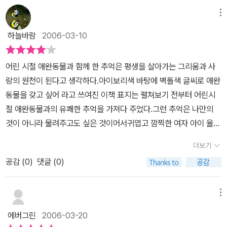
하늘나라에 갔다고 하니까,,왜?라고 묻더군요,그래서 우리집으로 이
리아의 마음과 크게 다르지 않음을 생각하니, 가족중 유일하게 엄마
사를 왔는데 자꾸 예전집이 그리워서 아팠나봐,,그래서 아주 많이 아
메뉴
만 강아지를 싫어해서 키우지 못하는 애들에게 쬐끔은 미안해 지려한
파서 하늘나라로 갔어 라고 했더니 그다음부터는 텔레비전에서 아픈
하늘바람
2006-03-10
다.^^
그래도 율리아는 여덟 번째 생일에 진짜 고양이를 갖게 되는데
사람이야기가 나오면 '엄마. 저 사람도 이제 조금 있으면 하늘나라에
울 아이들은 너희들이 결혼해서 엄마랑 떨어져 살면 키우라고 말해주
가' 라고 묻습니다 그러면 약잘먹고 밥잘먹으면 하늘나라 안가주사도
어린 시절 애완동물과 함께 한 추억은 평생을 살아가는 그리움과 사
는 엄마가 야속할까?^^
맞고,,했습니다,그래서 아이는 하나 하나 배워가는 모양입니다,우리
랑의 원천이 된다고 생각하다.아이보리색 바탕에 벽돌색 글씨로 애완
의 율리아,그아이도 평범한아이입니다 혼자 자라는 아이들은 종종 살
동물을 갖고 싶어 라고 쓰여진 이책 표지는 펼쳐보기 전부터 어린시
아있는 동물을 키우는기를 원할때가 많지요 그리고 꼭 동생처럼 돌보
절 애완동물과의 유쾌한 추억을 가져다 주었다.그런 추억은 나만의
아 준다고 하지요, 율리아도 마찬가지 입니다 율리아도 그래서 자신
것이 아니라 물려주고도 싶은 것이어서귀엽고 깜찍한 여자 아이 율리
이 돌보아줄 애완동물이 필요한데 엄마는 사주지를 않습니다 그래서
아는 애완동물을 갖고 싶어한다어린아이라면 누구라도 그럴것이다.
거리에 있는 작은 동물을 키워보았지만 잘 자라지 않고 자구 하늘나
더보기
어떤 애완동물을 가져볼까?율리아는 유모차를 끌고 애완동물 찾기
라로 가버립니다,음 율리아가 그렇게 풍요롭지 않다는것은 글을 읽다
공감 (
0
)
댓글 (0)
여행을떠난다. 물론 먼여행이 아니지만 그 여정이 너무 도 재미나서
보면 알수가 있습니다 엄마의 마음도 참아팠겠지요 그런 정말 애완
여행길에 오른 느낌이 들었다.아기자기한 그림책과 아름다운 그림 또
동물을 갖고 싶어하는 율리아의 마음을 우리는 책을 읽는 내내 알수
귀여우며서도 세련된 레이아웃글을 읽고 다시 그림을 보게 되는 재미
메뉴
있습니다 얼마나 가지고 싶었으면 동네 꼬마를 유모차에 태웠을까
는 역시 놓치지 않고 있다.양탄자 건조대에서 까마귀도 찾아보고말처
요,,그러나 아이는 애완동물이 될수가 없지요, 정말 많이 속상한 율리
에버그린
2006-03-20
럼 생긴 돌도 찾아보고초록색캐러멜 껍질 같이 생긴 딱정벌레도 눈여