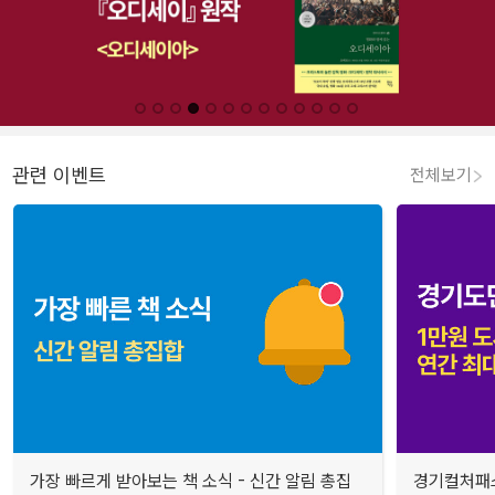
관련 이벤트
전체보기
가장 빠르게 받아보는 책 소식 - 신간 알림 총집
경기컬처패스