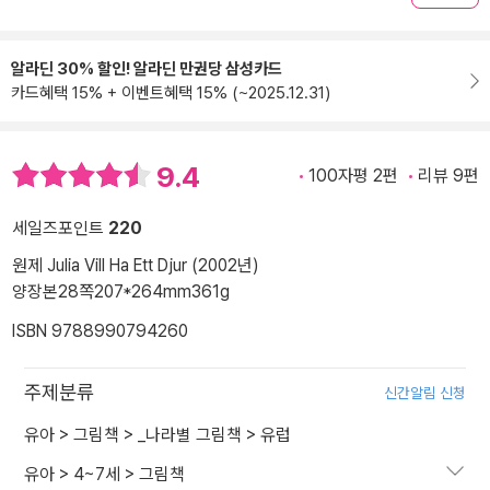
알라딘 30% 할인! 알라딘 만권당 삼성카드
카드혜택 15% + 이벤트혜택 15% (~2025.12.31)
9.4
100자평 2편
리뷰 9편
세일즈포인트
220
원제 Julia Vill Ha Ett Djur (2002년)
양장본
28쪽
207*264mm
361g
ISBN 9788990794260
주제분류
신간알림 신청
유아
>
그림책
>
_나라별 그림책
>
유럽
유아
>
4~7세
>
그림책