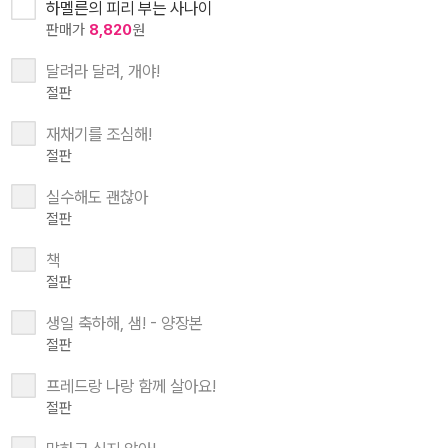
하멜른의 피리 부는 사나이
판매가
8,820
원
달려라 달려, 개야!
절판
재채기를 조심해!
절판
실수해도 괜찮아
절판
책
절판
생일 축하해, 샘! - 양장본
절판
프레드랑 나랑 함께 살아요!
절판