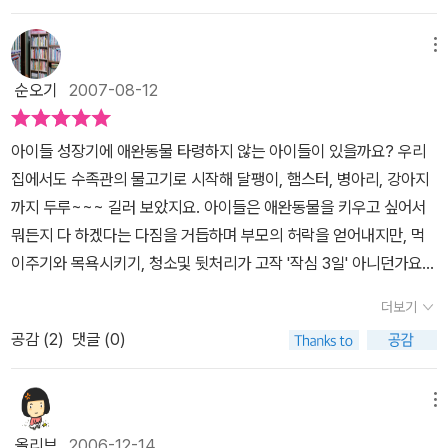
리고만 있다. 이 책을 보여주면 보나마나 아이들이 '엄마 나도 애완동
물 키우고 싶어요!!'라고 외칠 텐데 어떻게 하나...살짝 고민을 했다.
메뉴
하지만 부모에게 부탁하기만 하는 것이 아니라 스스로 애완동물을 구
순오기
2007-08-12
하러 다니는 율리아의 모습이 색다르게 다가오지 싶어 책을 보여주었
더니 역시나, 아이들은 이 책이 참 재미있다는 반응을 보였다.이 그림
아이들 성장기에 애완동물 타령하지 않는 아이들이 있을까요? 우리
책은 애완동물을 구하기 위해 직접 발로 뛰는 한 여자아이의 이야기
집에서도 수족관의 물고기로 시작해 달팽이, 햄스터, 병아리, 강아지
를 담고 있다. 분홍빛과 푸른빛이 어우러져 하늘거리는 치맛단이 하
까지 두루~~~ 길러 보았지요. 아이들은 애완동물을 키우고 싶어서
늘로 활짝 날아오르는 듯이 펼쳐진 화사한 무용복을 입은 율리아는
뭐든지 다 하겠다는 다짐을 거듭하며 부모의 허락을 얻어내지만, 먹
집에서 장난감 유모차를 밀고 나와 자신이 살고 있는 동네를 열심히
이주기와 목욕시키기, 청소및 뒷처리가 고작 '작심 3일' 아니던가요?
돌아다닌다. 자기가 밀고 다니는 유모차에 태워 잠도 재울 수 있는 애
ㅎㅎ자, 나풀나풀 발레복 같은 치마를 입은 우리의 꼬마 요정 율리아
완동물이 갖고 싶은 율리아. 매일 아침'오늘은 예쁘고 귀여운 동물을
더보기
는 어떻게 했을까요? 호호~ 참 기특하지 않나요? 스스로 애완동물을
가질수 있나요?' 하고 물어봐도 엄마에게서 돌아오는 대답은 늘 아직
공감 (
2
)
댓글 (0)
찾아 유모차를 밀고 나섰어요. 까마귀를 잡으려다 놓치고, 주인 없는
은 안된다는 말뿐이지라 율리아는 직접 애완동물을 구하기 위해 유모
강아지라고 유모차에 태워가려다 혼쭐이 나기도 하지요. 칙칙폭폭 기
차를 밀고 동네를 돌아다니는 것이다. 유모차를 밀고 다니는 율리아
차놀이하는 꼬마를 태우기도 하지만, 어떤 것도 율리아의 애완동물이
메뉴
를 보니 가끔 여자아이들이 장난감 유모차에 인형을 눕혀 놓고 밀고
될 수는 없군요. 어쩌죠? 율리아는 드디어 자기 수준에 딱 맞는 애완
다니기도 하고 인형을 안고 토닥거리기도 하면서 노는 모습을 본 기
올리브
2006-12-14