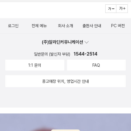
뒷모습에 그 고단함이 묻어나는 것 같아 안타까운 마음이 인다..아이
게 말하고 내 예기도 잘 들어주고 있잖아. 앞으로는 예의가 더 많아질
않지만, 심오한 주제를 다룬 DC와 마블의 히어로 들과는 또 다른 히
들 책-34. <퀴즈 천자문 2 / 박현창 (지은이), 신영미(그림)> 오프라
게 분명해. 린드그렌 책은 사람에 대한 진정한 예의가 뭔지 가르쳐 주
어로 그래픽 노블 영화 때문에 읽게된 만화. 프랭크 밀러 스타일
인 서점에 갔다가 신간 나온 걸 보고 사준다고 하고는 며칠 묵혀서 주
니까.' 나는 그게 무슨 말인지 이해가 되지 않았다. '사람에 대한 진정
이 느껴지는데, 영화가 원작을 잘 살린것 같네요.
로그인
전체 메뉴
회사 소개
출판사 안내
PC 버전
문을 해주었다. ^^ 도착한 날 숙제부터~~ 해서 숙제 다 한다음에 주
한 예의가 뭐예요?' '그건 말이지...... 가슴으로 린드그렌 선생님 책을
정리한 마블, DC, 버티고 출판사 만화들 정리한 영어책
니 서로 본다고 아웅다웅하다가 결국 같이 봄. 나도 잠깐 봤는데 퀴즈
읽다 보면 저절로 알게 되는 거야. (79쪽) 그리고 2002년 1월 28
들 드디어 '그림자매'시리즈를 10년만에 읽게 되었네요. 처음
(주)알라딘커뮤니케이션
문제에 내가 모르는 캐릭터들이 막 등장한다. 마지막 장면을 보니,
일, 린드그렌 선생님이 돌아가셨다는 소식을 들은 비읍이는 이렇게
만났을때 그림동화를 이렇게 재해석하기도 하는구나..감탄했었는데,
윽... 3권에서 쭉~ 계속.... ㅜㅜ 도서에 카드가 한 벌 포함되어 있는
적었다. 선생님이 돌아가신 걸 알게 된 날. 베개랑 이불이 흠뻑 젖을
1544-2514
일반문의 (발신자 부담)
너무 오래 기다려서 완독한것 같아요. 처음 그 마음이 변치 않아서 좋
데 카드 게임을 하려던 아이가 그걸로는 게임이 안된단다. 아이말로
만큼 울었어요. 선생님께 드릴 편지로 공책 한 권을 가득 채웠는데, 선
은 평을 주었는데, 만약 페블즈라는 그래픽 노블을 먼저 만났더라면
1:1 문의
FAQ
는 게임을 하려는 각 사람마다 카드 한 벌이 필요하다고 하던데...결국
생님께 옮긴이가 될 거라고 꼭 말하고 싶었는데. <나비를 잡는 아버
평이 달라졌을수도 있겠어요.^^ 조카가 너무 좋아하는 시리즈
이 책을 구입한 다른 친구가 있어야 게임이 가능하다는건가? @@ 마
지>를 스웨덴 말로 옮겨 드리고 싶었는데. 선생님께 꼭 한 번 안겨 보
라 저는 영어책으로 먼저 읽고 나중에 조카도 영어책으로 읽길 바라
중고매장 위치, 영업시간 안내
법천자문에 든 카드로는 안되는건지 게임 규칙을 한 번 자세히 살펴
고 싶었는데...... 가만히 있다가도 그런 생각을 하면 슬픔이 목까지 차
는 마음에서 구입했지만, 조카는 그냥 한글로 읽는데요. ㅎㅎ 빨리 읽
봐야겠다.아이들 책-35. <폭풍우 치는 밤에 / 대원키즈 편집부 (엮은
오른 것 같아요. (171쪽) <나의 린드그렌 선생님께> 작품 속에는 그
고 반값에 알라딘 정리 조카와 함께 읽었던 그
이)> 영화로 본 내용을 그림책으로 보니 느낌이 새로운데 영화랑 조
러게 언니가 갖고 있는 린드그렌 선생님 책 서른일곱 권 목록이 나온
림책들 정리중... ============================
금 다른 면들이 눈에 띄인다. 영화 도입부에서 메이의 엄마가 늑대들
다.지금은 그때보다 더 많은 책이 번역되어 나왔는지 42권이나 검색
======================================
에게 맞서다 죽는 것은 책에 나오지 않으며 오두막에서 메이랑 가브
된다. 우리집에는 이 중에 몇 권 있고...
============== 선물 한 책들 - 선물로 구입한 책도 있고,
둘 다 존댓말을 썼던 것으로 기억하는데 이 책에서는 가브가 중간쯤
린드그렌 선생님 책을 많이 읽지 못했고, 유은실 작가의 책은 네 권 밖
읽고 선물한 책들도 있어요. 즐겁게 읽은책을 함께 나