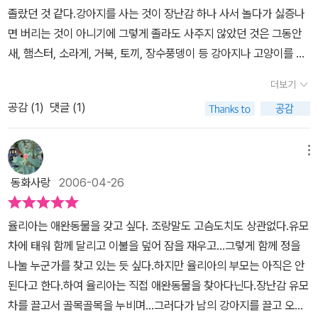
얀색이면 좋겠고, 이름은 똘이라고 지었으면 좋겠어요.아이들 세계에
졸랐던 것 같다.
강아지를 사는 것이 장난감 하나 사서 놀다가 싫증나
않고 단 한 줄로 압축하여 들려준다. 요즘 이렇게 짧은 문장으로 많은
서 가장 큰 욕심이라면 애완동물을 갖고 싶은 마음일거에요. 율리아
면 버리는 것이 아니기에 그렇게 졸라도 사주지 않았던 것은 그동안
여운을 남겨주는 방식의 책을 종종 접하게 되는데 그 문장 안에 생략
처럼 다른 것은 생각지 못하고 오로지 애완동물에만 주목하는 걸 보
새, 햄스터, 소라게, 거북, 토끼, 장수풍뎅이 등 강아지나 고양이를 빼
된 뒷이야기도 궁금하긴 하지만 마지막에 실린 짧은 문장 하나가 오
면 알 수 있지요. 이런 아이들 마음을 이해하고 받아들이는 넉넉한 엄
고는 다 키워봤다 할 만큼 여러가지를 키웠지만 아이들 스스로 그것
히려 함께 책을 본 아이와 많은 이야기를 나눠 볼 수 있는 여지를 제공
더보기
마들이 얼마나 있을까요? ㅎㅎ 엄마들은 애완동물이 아이에게 미칠
들을 키워낼 능력이 없다. 어찌보면 당연하겠지만 그런 것을 좋아하
해 주는 것 같다. 책장을 덮으며 여덟 살의 율리아에게 찾아온 행복이
정서적인 면 보다는 뒷치다꺼리가 성가시다 생각이 먼저 들기 때문이
공감 (
1
)
댓글 (1)
지 않는 엄마의 입장으로서는 무조건 OK라고만 할 수도 없는 노릇이
우리 아이들에게는 언제쯤 찾아올까, 언제쯤 그렇게 해줄 수 있을까,
지요.자~ 이 책을 읽고, 여덟 살에 고양이를 받은 율리아를 엄청 부러
다. 그게 다 엄마의 귀찮은 집안일 중의 하나로 남겨질 테니까.
<애완
생각해 보게 된다.
워 할 우리 아이들의 마음을 헤아려주자고요!! 고양이를 선물로 받은
동물을 갖고 싶어>의 율리아도 이런 우리 아이들처럼 애완동물을 갖
메뉴
율리아는 어떻게 했을까요? 엄마와 같이 도란도란 이야기를 나누며
고 싶어하지만 부모님이 사 주지 않자 장난감 유모차를 끌고 여기저
동화사랑
2006-04-26
그 다음 이야기를 꾸며보는 것도 좋을 것 같아요. ^*^
기 애완동물을 찾으러 다닌다.
그러나 길거리에 흔히 다니던 강아지도
그날따라 보이질 않고 애꿎은 까마귀라도 잡아보려 하니 그것이 쉽게
율리아는 애완동물을 갖고 싶다. 조랑말도 고슴도치도 상관없다.유모
잡힐리가 없다.^^
그러다가 깡통같은 것을 머리에 쓰고 “칙칙폭폭 칙
차에 태워 함께 달리고 이불을 덮어 잠을 재우고...그렇게 함께 정을
칙폭폭!” 외치며 달리는 꼬마아이를 만났지.~
증기기관차라며 달리기
나눌 누군가를 찾고 있는 듯 싶다.하지만 율리아의 부모는 아직은 안
를 멈추지 않는 아이와 함께 유모차에 태울 동물을 찾으러 나선다.
율
된다고 한다.하여 율리아는 직접 애완동물을 찾아다닌다.장난감 유모
리아는 길에서 개 줄에 묶인 강아지를 발견하고는 줄을 풀어 자신의
차를 끌고서 골목골목을 누비며...그러다가 남의 강아지를 끌고 오기
유모차에 태우고 집으로 달리려는 순간 개 주인이 나타나 호통을 치