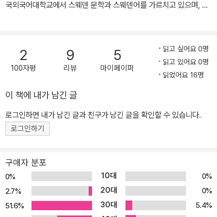
국외국어대학교에서 스웨덴 문학과 스웨덴어를 가르치고 있으며, 한
국 문학 작품을 스웨덴어로 번역하거나, 스웨덴 문학 작품을 우리말
로 번역하고 있습니다. 『한국어-스웨덴어 사전』을 공동 편찬했고, 우
리말로 옮긴 책으로는 『이거 다 내 거야!』, 『휘파람 할아버지』, 『울타
읽고 싶어요 0명
2
9
5
리 너머 아프리카』, 『거울을 든 아이』 등이 있습니다. 스웨덴어로 옮
읽고 있어요 0명
100자평
리뷰
마이페이퍼
긴 책으로는 백희나 작가의 『Magiska godiskulor(알사탕)』 등의 그
읽었어요 16명
림책들이 있습니다.
이 책에 내가 남긴 글
로그인하면 내가 남긴 글과 친구가 남긴 글을 확인할 수 있습니다.
로그인하기
구매자 분포
10대
0%
0%
20대
0%
2.7%
30대
5.4%
51.6%