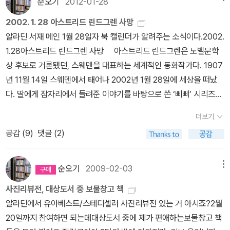
순오기
2012-01-28
리즈처럼 길지 않고 4권에서 완결되어서 구입했어요. 소프트 BL
2002. 1. 28 아스트리드 린드그렌 사망
은 가끔씩 부담없이 읽고 있습니다.^^ 그래픽노블로 읽는 '페미니즘'
알라딘 서재 메인 1월 28일자 북 캘린더가 알려주는 소식이다.2002.
언제가 될지 모르지만, 치앙마이를 꿈꾸며~ 이제 정말 운동을 해
1.28아스트리드 린드그렌 사망 아스트리드 린드그렌은 노벨문학
야하는 나이가 되었다. 굿즈 노예. 책 특성상 구입보다는 대출하는것
상 후보로 거론됐던, 스웨덴을 대표하는 세계적인 동화작가다. 1907
이 더 나았을텐데..^^ 매년 구입하게 되는 책 셰익스피어의 문학과
년 11월 14일 스웨덴에서 태어나 2002년 1월 28일에 세상을 떠났
아름다운 식물학의 만남. 맛보장 시리즈는 집에서 막 사용할 요리책
다. 딸에게 잠자리에서 들려준 이야기를 바탕으로 쓴 ‘삐삐’ 시리즈는
으로 구입하고 있어요. 사찰요리책 중에 가장 마음에 드는 요리책입
전 세계에서 수십여 언어로 번역되고 영화로 만들어지는 등 큰 인기
니다. 한권 정도 중식요리책을 가지고 있는것도 좋을것 같아 구입.
더보기
를 끌었다. 『사자왕 형제의 모험』 『난 뭐든지 할 수 있어』 『엄지 소년
사케 초보 입문자용으로 괜찮네요. 칵테일에 관심있어서 구입한 책이
공감 (
9
)
댓글 (2)
닐스』 『산적의 딸 로냐』 『미오, 나의 미오』 『라스무스와 방랑자』 『마
예요. 심플하고 미니멀한 삶 처음 채식주의자가 될테야~해서 가족
디타』, 그리고 ‘개구쟁이 에밀’ ’소년 탐정 칼레’ 시리즈 같은 훌륭한
들을 걱정시켰는데, 이제는 그러려니하고 걱정도 않하네요.^^ 육식파
작품을 수없이 남겼으며, 그녀의 이런 작품들은 ‘동화의 교과서’로 일
순오기
2009-02-03
메뉴
인 우리 가족을 위해 균형있는 식단을 하고 싶어서 구입했어요. 다이
컬어지기도 한다. 닐스 홀게르손 훈장, 한스 크리스티안 안데르센 상,
어트 레시피를 찾아보기 위해 일반적인 사진으로 채운 인테리어 책
사진리뷰전, 대상도서 중 보물창고 책
스웨덴 한림원 금메달, 독일아동청소년문학상 등을 받았다. 우리 애
이 아닌 그림으로 그린 인테리어 책이라 관심이 갔어요. 직접 여행할
알라딘에서 유아베스트/스테디셀러 사진리뷰전 있는 거 아시죠?2월
들 어릴 때 <말괄량이 삐삐>가 텔레비전에서 방영돼 빼놓지 않고 즐
수 없으니 책으로 만족하기. 굿즈 때문에 선택한책 핸드드립을 하다
20일까지 참여하면 되는데대상도서 중에 제가 편애하는보물창고 책
겨봤었다.그후 아이들이 글을 읽을만큼 자라서 삐삐의 책을 보고 또
보니 관심이 생겨 구입한책. 예상보다 귀여운 단편 만화들 아직 2