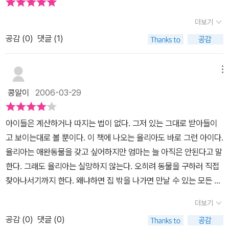
아입니다 율리아는 그러다가 작은 딱정벌레를 발견하지요 그리고 죽
겨 보게 된다애완동물을 갖고 싶어하는 아이들의 맘을 딱 알아 주는
지는않았지만 다음날 날아가버렸어요 그리고 율리아가 8살이 된후
더보기
책이다.
엄마는 율리아에게 고양이를 사주었답니다,참 마음한구석이 짠해져
공감 (
0
)
댓글 (1)
오는 책이지요, 그리고 애완동물을 가지고 싶어하는 아주 작은 아이
의 애뜻한 마음이 녹아 있습니다,우리 주변에도 애완동물을 키우고
싶어하는 아이들이 많을것입니다 그런데 아이들에게 그 애완동물을
메뉴
키우면서 책임을 지는 법도 알려주어야 할것 같습니다 우연히 엘리베
콩알이
2006-03-29
이터 안에 강아지를 데리고 타는 꼬마를 만났습니다 종종 그런것을
싫어하는 어른들을 만나면 조심을 해야 하는데 그냥 그곳에 실례를
아이들은 계산하거나 따지는 법이 없다. 그저 있는 그대로 받아들이
하는바램에 한바탕 소동이 일어났지요 어르신은 마구 화를 내시고 그
고 보이는대로 볼 뿐이다. 이 책에 나오는 율리아도 바로 그런 아이다.
소리에 류는 그냥 울어버리고 그 꼬마는 어리둥절하더니 그냥 내리고
율리아는 애완동물을 갖고 싶어하지만 엄마는 늘 아직은 안된다고 말
마는것이지요 어르신 당장 따라내리시면서 그집으로 찾아가기 까지,,
한다. 그래도 율리아는 실망하지 않는다. 오히려 동물을 구하러 직접
그런것은 있는것 같아요 애완동물을 키우며서 지켜야할 에티켓이라
찾아나서기까지 한다. 왜냐하면 집 밖을 나가면 만날 수 있는 모든 동
고 해야 하나요 그런것도 아이들에게 함께 알려주어야 하는것이 부모
물들과 다 친구가 될 수 있다고 믿기 때문이다.그런 율리아를 따라 가
의 도리라는것을 ,,나풀나풀 치마를 입은 율리아가 비둘기나 파리가
더보기
다 보면 어느새 많은 친구들을 만난 기분이 든다. 아파트 주변을 자주
아닌 고양이랑 오래도록 행복하게 살았으면 합니다,참 재미있는 그림
공감 (
0
)
댓글 (0)
날아다니는 까마귀, 증기 기관차와 꼭 닮은 꼬마, 유모차를 타고 싶어