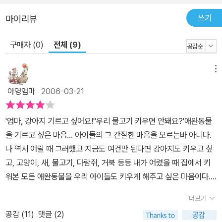
쓰기
마이리뷰
구매자 (0)
전체 (9)
메뉴
아영엄마
2006-03-21
'엄마, 강아지 기르고 싶어요!''우리 물고기 키우면 안돼요?'애완동물
을 기르고 싶은 마음... 아이들의 그 간절한 마음을 모르는바 아니다.
나 역시 어릴 때 그러했고 지금도 여건만 된다면 강아지도 키우고 싶
고, 고양이, 새, 물고기, 다람쥐, 거북 등등 내가 어렸을 때 집에서 키
워본 모든 애완동물을 우리 아이들도 키우게 해주고 싶은 마음이다.
그러나 부모가 되고 보니 애완동물을 키울만한 여건이나 경제력이 뒷
더보기
받침되지 않고서는 나중에 무책임한 행동-키우다 다른 곳에 보내는-
공감 (
11
)
댓글 (2)
을 하게 되는지라 아이들의 소망을 그저 '다음에...' 라는 말로 다독거