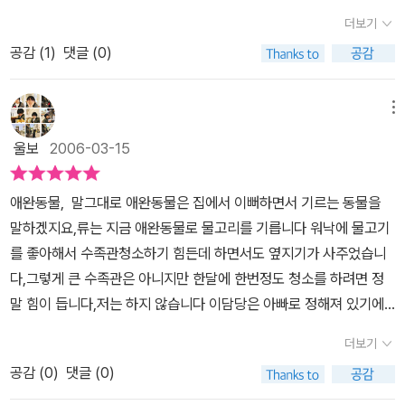
도 하고길거리에서 만난 꼬마를 유모차에 구겨 넣기도 한다.결국, 율
게된다. 당연하지~.
개가 분명히 어딘가에 묶여 있었는데 율리아는
더보기
리아가 발견한 것을 작은 초록빛 딱정벌레.참으로 작은 한 마리 벌레
그런걸 생각할 겨를이 없었던 게지. 그 강아지를 갖고 싶은 생각밖엔.
공감 (
1
)
댓글 (0)
이지만 율리아는 그것을 무척이나소중히 여긴다. 잘 키우리라 다짐을
길에서 만났던 그 꼬마아이를 유모차에 태워보았지만 만족스럽지가
한다. 그러나 딱정벌레는율리아의 마음도 모른 채 훠얼훨 날아가 버
않다.
그러다가 발견한 작고 예쁜 딱정벌레를 유모차에 태워 이불을
린다. 가느다란 선으로 표현된 그림이 아이의 마음을 잘 담아내고 있
메뉴
덮어주고 잠들때까지 밀고 다니는 율리아….
그만큼 율리아는 애완동
다. 홀로 자라는 외아이 가정이 많은 요즈음 그래서 더 애완동물에 집
물이 키우고 싶었던 건데, 율리아는 다른 사람이 묶어둔 강아지를 가
울보
2006-03-15
착을 하게 되는 아이의 심리를 잘 나타낸 것 같다. 또한아무리 작은 생
져갈 만큼 분별력이 없다거나 도덕적으로 문제가 있는 것은 아니다.
명이라도 가족처럼 대하려는 율리아의 마음이참 예쁘고 깜찍하다. 나
다만 그만큼 아이들의 가지고 싶어하는 욕구를 표현한 것인데, 울 아
애완동물, 말그대로 애완동물은 집에서 이뻐하면서 기르는 동물을
라도 애완동물을 데려다 주고 싶을 만큼...애완동물을 키우고 싶어하
인 이것을 가지고 딴지를 건다.^^
ㅋㅋ 역시 다른 사람의 잘못은 잘 보
말하겠지요,류는 지금 애완동물로 물고리를 기릅니다 워낙에 물고기
는 아이가 있다면 먼저 이 책을 읽혀주고 싶다.그리하여 애완동물을
이나보다.
작가는 분명 아이의 눈높이를 맞췄을텐데 실제 이 책을 읽
를 좋아해서 수족관청소하기 힘든데 하면서도 옆지기가 사주었습니
얼마나 정성껏 소중히 여겨야하는 지를 먼저알려주면 좋겠다. 아이들
는 내 아이는(내 아이가 이 책을 읽을 연령이 맞지 않아서 일 수도?^
다,그렇게 큰 수족관은 아니지만 한달에 한번정도 청소를 하려면 정
도 참 좋아할만한 그림책이다.
^) 그것이 눈에 거슬린다면 작가의 의도가 빗나간 것일까? ㅎㅎㅎ
이
말 힘이 듭니다,저는 하지 않습니다 이담당은 아빠로 정해져 있기에,,
런 비슷한 일은 수 없이 많다. 김치를 담그려고 사온 야채에 붙어 온
그런데 처음 수족관이 우리집에 들어오고 이쁜 물고기를 키우게 해주
더보기
민달팽이를 서로 키우려고 싸우다가 슈퍼에 가서 야채에 붙어 있는
고 싶다는 아빠의 간절한 마음에 초록복어를 사주었습니다 금액도 만
민달팽이 한 마리를 더 찾아서 떼어온 경우도 있고, 아파트 화단의 땅
공감 (
0
)
댓글 (0)
만치 않았지요,그런데 얼마가지 않아 한마리가 죽었습니다 아이에게
강아지를 집에서 키우겠다고 흙과 함께 퍼 온 아들녀석의 경우도 율