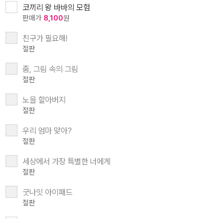
코끼리 왕 바바의 모험
판매가
8,100
원
친구가 필요해!
절판
줌, 그림 속의 그림
절판
노을 할아버지
절판
우리 엄마 맞아?
절판
세상에서 가장 특별한 너에게
절판
굿나잇 아이패드
절판