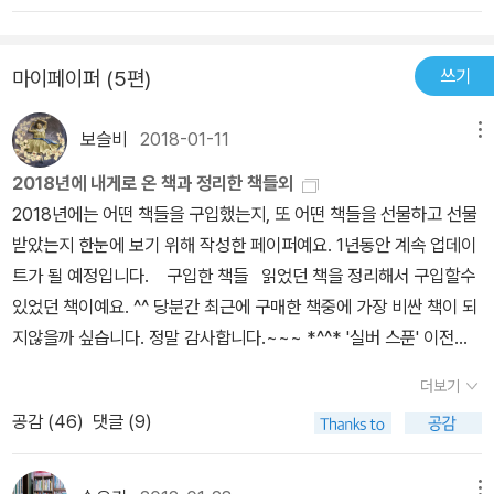
책이다,
하는 멍멍이(이건 율리아의 생각이긴 하지만), 그리고 딱정벌레까
지... 어린 시절로 돌아가 율리아와 함께 하루종일 온 동네를 누비다
쓰기
마이페이퍼 (5편)
온 느낌이다. 율리아가 동물의 죽음을 받아들이는 모습 또한 인상 깊
다.딱정벌레가 죽으면 묻어주고 노래도 부르고 꽃도 심어 주겠다고
보슬비
2018-01-11
메뉴
말하는 율리아에게는 죽음이란 것은 두렵거나 무서운 대상이 아닌 것
이다. 그저 딱정벌레의 또 다른 모습으로 담담하고 자연스럽게 받아
2018년에 내게로 온 책과 정리한 책들외
들일 뿐이다. 이것이 바로 우리 아이들의 마음이 아닐까?요약하자면
2018년에는 어떤 책들을 구입했는지, 또 어떤 책들을 선물하고 선물
이 책은, 어린 아이의 작은 일상이 애완동물을 갖고 싶어하는 마음과
받았는지 한눈에 보기 위해 작성한 페이퍼예요. 1년동안 계속 업데이
잘 연결되어, 과하지도 덜하지도 않게 딱 그 또래 아이들의 모습을 보
트가 될 예정입니다. 구입한 책들 읽었던 책을 정리해서 구입할수
여주고 있는 그림책이라 할 수 있다. 앙증맞은 베개와 이불이 들어있
있었던 책이예요. ^^ 당분간 최근에 구매한 책중에 가장 비싼 책이 되
는 빨간색 장난감 유모차를 끌고 애완동물을 찾아 종종거리며 온 동
지않을까 싶습니다. 정말 감사합니다.~~~ *^^* '실버 스푼' 이전에
네를 누비는 율리아의 모습이 책을 덮고 난 후에도 눈에 선하다. 그건
는 '페랑디 요리수업'이 가장 크고 두꺼웠는데, 사이즈는 몰라도 두께
더보기
아마도, 창문마다 환하게 불을 밝히는 저녁엔 아파트들이 하루에 하
는 '실버 스푼'이 두껍네요. 그래도 가격은 페랑디가 조금 비쌉니다.
나씩 열어 보는 크리스마스 선물 상자 같다고 생각하는 율리아의 아
공감 (
46
)
댓글 (9)
올해는 꼭 배트맨 수집말고, 읽기로~~~^^
름다운 마음 때문일 것이다.
읽고 싶은 코믹스들~ 구입한 만화들 '해수의 아
이'의 작가 '이가라시 다이스케'의 작품이라 눈길이 갔어요. 다른 시
메뉴