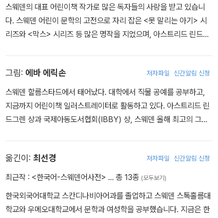
스웨덴의 대표 어린이책 작가로 많은 독자들의 사랑을 받고 있습니
다. 스웨덴 어린이 문학의 고전으로 자리 잡은 <못 말리는 아기> 시
리즈와 <막스> 시리즈 등 많은 명작을 지었으며, 아스트리드 린드그
렌 추모문학 상(ALMA), 헤파클룸프 상, 닐스 홀게숀 상, 문학진흥협
회 그랑프리를 비롯해 여러 문학상을 받았습니다.
그림:
에바 에릭손
저자파일
신간알림 신청
스웨덴 할름스타드에서 태어났다. 대학에서 직물 공예를 공부하고,
지금까지 어린이책 일러스트레이터로 활동하고 있다. 아스트리드 린
드그렌 상과 국제아동도서협회(IBBY) 상, 스웨덴 올해 최고의 그림
책 작가상인 엘사 베스코브 상 외에 많은 상을 받았다. 그린 책으로는
《행복해, 행복해!》, 《우리 할머니가 이상해요》, 《세상에서 가장 멋진
옮긴이:
최선경
저자파일
신간알림 신청
장례식》, 《유령이 된 할아버지》 등이 있다.
최근작 :
<한국어-스웨덴어사전>
… 총 13종
(모두보기)
한국외국어대학교 스칸디나비아어과를 졸업하고 스웨덴 스톡홀름대
학교와 우메오대학교에서 문학과 여성학을 공부했습니다. 지금은 한