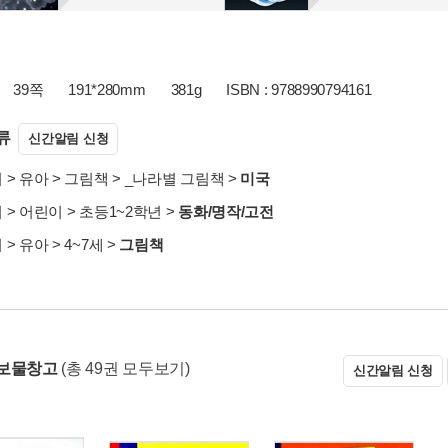
39쪽
191*280mm
381g
ISBN : 9788990794161
류
신간알림 신청
서
>
유아
>
그림책
>
_나라별 그림책
>
미국
서
>
어린이
>
초등1~2학년
>
동화/명작/고전
서
>
유아
>
4~7세
>
그림책
 보물창고
(총 49권 모두보기)
신간알림 신청