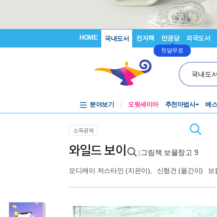
HOME
전자책
만권당
외국도서
국내도서
첫달무료
국내도
분야보기
오뒷세이아
추천마법사
베
소득공제
와일드 보이
그림책 보물창고 9
|
모디캐이 저스타인
(지은이),
신형건
(옮긴이)
보