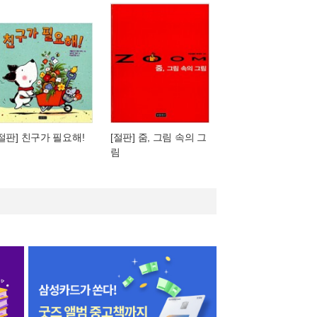
[절판] 친구가 필요해!
[절판] 줌, 그림 속의 그
림