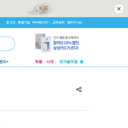
로그인
회원가입
마이페이지
고객센터
장바구니
(0)
투비컨티뉴드
창작플랫폼
펀드
북플
서재
투비컨티뉴드
원