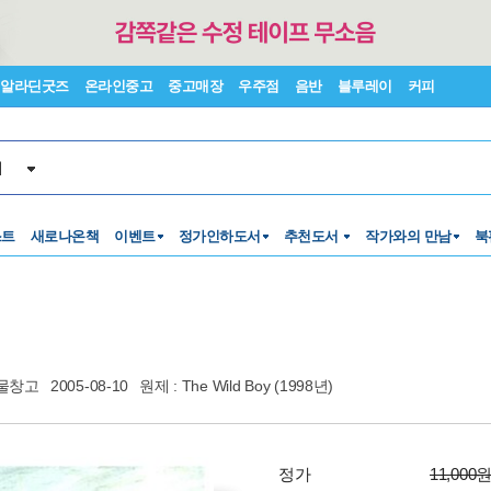
알라딘굿즈
온라인중고
중고매장
우주점
음반
블루레이
커피
서
스트
새로나온책
이벤트
정가인하도서
추천도서
작가와의 만남
북
물창고
2005-08-10
원제 : The Wild Boy (1998년)
정가
11,000