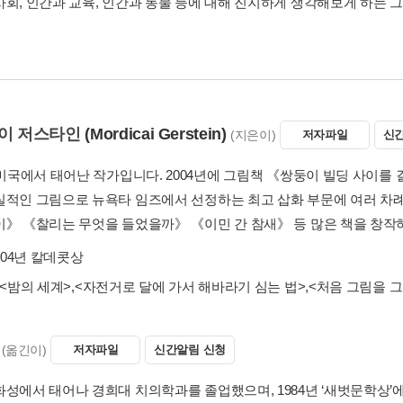
사회, 인간과 교육, 인간과 동물 등에 대해 진지하게 생각해보게 하는 
이 저스타인
(Mordicai Gerstein)
(지은이)
저자파일
신
년 미국에서 태어난 작가입니다. 2004년에 그림책 《쌍둥이 빌딩 사이
실적인 그림으로 뉴욕타 임즈에서 선정하는 최고 삽화 부문에 여러 차
이》 《찰리는 무엇을 들었을까》 《이민 간 참새》 등 많은 책을 창작
004년 칼데콧상
<밤의 세계>
,
<자전거로 달에 가서 해바라기 심는 법>
,
<처음 그림을 그
(옮긴이)
저자파일
신간알림 신청
화성에서 태어나 경희대 치의학과를 졸업했으며, 1984년 ‘새벗문학상