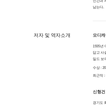
인간과 
남는다.
저자 및 역자소개
모디캐
1935
답고 사
일드 보
수상 :
2
최근작 :
신형건
경기도 