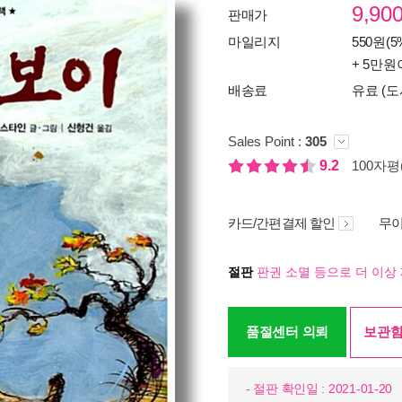
9,90
판매가
마일리지
550원(5
+ 5만원
배송료
유료 (도
Sales Point :
305
9.2
100자평(
카드/간편결제 할인
무이
절판
판권 소멸 등으로 더 이상 
품절센터 의뢰
보관함
- 절판 확인일 : 2021-01-20