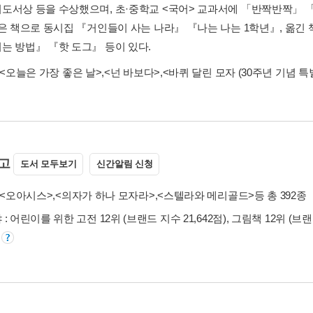
도서상 등을 수상했으며, 초·중학교 <국어> 교과서에 「반짝반짝」 「
지은 책으로 동시집 『거인들이 사는 나라』 『나는 나는 1학년』, 옮
는 방법』 『핫 도그』 등이 있다.
<오늘은 가장 좋은 날>
,
<넌 바보다>
,
<바퀴 달린 모자 (30주년 기념 특
고
도서 모두보기
신간알림 신청
<오아시스>
,
<의자가 하나 모자라>
,
<스텔라와 메리골드>
등 총 392종
: 어린이를 위한 고전 12위 (브랜드 지수 21,642점), 그림책 12위 (브랜드
)