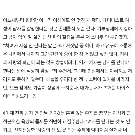
어느새부터 힙합만 아니라 이성애도 안 멋진 게 됐다. 페미니스트 여
성이 남자를 갈망한다는 것은 존재론적 모순 같다. 가부장제에 저항하
고 남자 없이 잘 살면 남산 위의 철갑을 두른 저 소나무 안 부럽겠지.
“처녀가 시집 안 간다는 말은 3대 거짓말 중 하나”라고 유구히 조롱해
온 나라에서 나까지 그런 편견에 종이 한 장 더 얹고 싶진 않다. 차라
리 사랑의 화신이 되는 것도 방법이려나. 역시 여자는 남자를 만나야
한다는 말에 적당히 맞장구쳐 주면서. 그런데 현실에서는 이러지도 저
러지도 못하기 일쑤다. 하늘을 우러러 한 점 부끄럼이 없기를 바라지
만, 오늘 밤에도 가슴이 정념에 스치운다. 내가… 내가 뜨거운 아이스
아메리카노라니?!
《이제 진짜 남자 안 만날 거야》는 흠결 없는 존재를 꿈꾸는 이상과 끈
적끈적한 욕망의 틈새를 직면하고 질주한다. ‘여자를 만나는 것’도 안
되고, 전지전능한 ‘사랑의 신’도 못 되는 주제에 엄마처럼 살거나 더