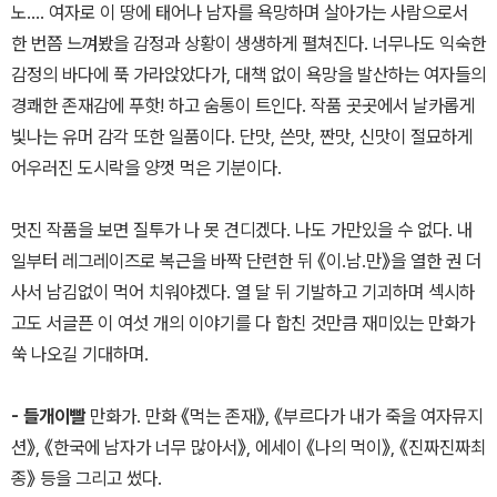
노…. 여자로 이 땅에 태어나 남자를 욕망하며 살아가는 사람으로서
한 번쯤 느껴봤을 감정과 상황이 생생하게 펼쳐진다. 너무나도 익숙한
감정의 바다에 푹 가라앉았다가, 대책 없이 욕망을 발산하는 여자들의
경쾌한 존재감에 푸핫! 하고 숨통이 트인다. 작품 곳곳에서 날카롭게
빛나는 유머 감각 또한 일품이다. 단맛, 쓴맛, 짠맛, 신맛이 절묘하게
어우러진 도시락을 양껏 먹은 기분이다.
멋진 작품을 보면 질투가 나 못 견디겠다. 나도 가만있을 수 없다. 내
일부터 레그레이즈로 복근을 바짝 단련한 뒤 《이.남.만》을 열한 권 더
사서 남김없이 먹어 치워야겠다. 열 달 뒤 기발하고 기괴하며 섹시하
고도 서글픈 이 여섯 개의 이야기를 다 합친 것만큼 재미있는 만화가
쑥 나오길 기대하며.
- 들개이빨
만화가. 만화 《먹는 존재》, 《부르다가 내가 죽을 여자뮤지
션》, 《한국에 남자가 너무 많아서》, 에세이 《나의 먹이》, 《진짜진짜최
종》 등을 그리고 썼다.