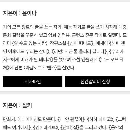
지은이 : 윤이나
거의 모든 장르의 글을 쓰는 작가. 예능 작가로 글을 쓰기 시작해 대중
문화 칼럼을 꾸준히 썼고 영화 인터뷰, 콘텐츠 전문 작가로 일했다. 드
라마 〈알 수도 있는 사람〉, 장편소설 《신이 떠나도》, 에세이 《해피 엔
딩 이후에도 우리는 산다》, 《라면: 지금 물 올리러 갑니다》, 《우리가
서로에게 미래가 될 테니까》를 썼으며 소설 앤솔러지 《무드 오브 퓨
처》에 단편 〈아날로그 로맨스〉를 실었다.
저자파일
신간알리미 신청
지은이 : 실키
만화가. 애니메이션도 만든다. 《나 안 괜찮아》, 《하하 하이고》, 《그럼
에도 여기에서》, 《김치바게트》, 《단어; 집》을 그리고 썼다. 《음악의