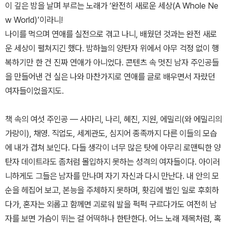
이 깊은 밤을 날며 부르는 노래가 ‘완전히 새로운 세상(A Whole Ne
w World)’이라니!
나이를 먹으며 연애를 실전으로 겪고 나니, 배웠던 것과는 완전 새로
운 세상이 펼쳐지긴 했다. 밤하늘의 양탄자 위에서 아무 걱정 없이 행
복하기만 한 건 진짜 연애가 아니었다. 콘텐츠 속 멋진 남자 주인공들
을 만들어낸 건 실은 나와 마찬가지로 연애를 글로 배우면서 자랐던
여자들이었을지도.
책 속의 여섯 주인공 ― 사마리, 나리, 혜진, 지원, 에밀리(와 에밀리의
가랑이), 채영. 직업도, 세계관도, 심지어 종족까지 다른 이들의 모습
에 내가 겹쳐 보인다. 다들 생각이 너무 많은 탓에 아무리 로맨틱한 양
탄자 데이트라도 좀처럼 몰입하지 못하는 성격의 여자들이다. 아이러
니하게도 그들은 남자를 만나며 자기 자신과 다시 만난다. 내 안의 모
순을 헤집어 보고, 본능을 주체하지 못하며, 홧김에 벌인 일로 후회하
다가, 혼자는 외롭고 함께면 괴로워 발을 퍽퍽 구르다가도 여전히 남
자를 보면 가슴이 뛰는 걸 어떡하나 한탄한다. 어느 노래 제목처럼, 혹