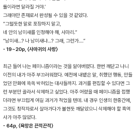
둘이라면 달라질 거야.’
그래야만 존재로서 완성될 수 있을 것 같았다.
“그럴듯한 말로 포장하지 말고,
네 안의 남미새를 인정해야 해, 사마리.”
“남미새…? 나 남미새냐…? 그래, 그런가….”
- 19~20p, 〈사마귀의 사랑〉
최근 들어 나는 페미니즘이라는 것을 알아버렸다. 한번 깨닫고 나니
이전의 내가 아주 부끄러워졌다. 예전에 내뱉은 말, 취했던 행동, 만들
었던 만화에 쏙쏙 박혀있는 대사들까지. 과거를 편집할 수 있다면 그
런 부분만 골라서 삭제하고 싶었다. 아주 어렸을 때 페미니즘을 접했
더라면 부끄럽게 여길 과거가 적었을 텐데. 내 경우 인생의 한중간에,
그것도 창작자로서 살아가다가 불현듯 깨달았으니 삭제해야 할 흑역
사가 아주 많았다.
- 64p, 〈욕망은 끈적끈적〉