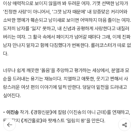
이상 매력적으로 보이지 않을까 봐 두려운 여자. 기껏 선택한 남자가
‘진정한 사랑’이 아니어서, ‘그깟 남자 때문에’ 내 앙증맞은 커리어와
소박한 명예가 훼손되고 남미새로 보이면 어떡하지 마음 졸이는 여자.
도저히 남자를 ‘잃지’ 못하고, 내 신념과 공평하게 사랑한다고 내질러
버리는 여자. 그 활극 속에서 페이지가 넘어갈 때마다 그래, 이제 진짜
남자 만나지 말자고 함께 다짐했다가 번복한다. 롤러코스터가 따로 없
다.
너무나 쉽게 깨끗한 ‘옳음’을 추앙하고 평가하는 세상에서, 분열과 모
순을 드러내는 용기는 재능이다. 치열하고 애틋한, 웃기고 짠해서 사
랑스러운 여섯 편의 이야기에 덜컥 반한다. 덩달아 밑천을 드러내고
싶어진다.
- 이진송
작가. 《경향신문》에 칼럼 〈이진송의 아니 근데〉를 연재하고,
독립잡지 《계간홀로》와 팟캐스트 ‘밀림의 왕’을 만든다.
뒤로가기
공유하기