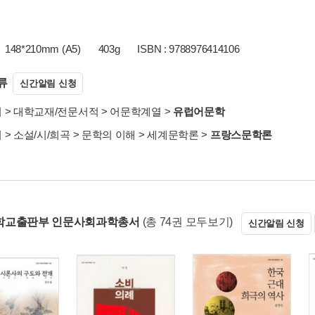
148*210mm (A5)
403g
ISBN : 9788976414106
류
신간알림 신청
서
>
대학교재/전문서적
>
어문학계열
>
유럽어문학
서
>
소설/시/희곡
>
문학의 이해
>
세계문학론
>
프랑스문학론
학교출판부 인문사회과학총서
(총 74권 모두보기)
신간알림 신청