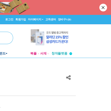
로그인
회원가입
마이페이지
고객센터
장바구니
(0)
투비컨티뉴드
펀드
북플
서재
창작플랫폼
투비컨티뉴드
원