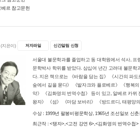
플로베르 참고문헌
(지은이)
저자파일
신간알림 신청
서울대 불문학과를 졸업하고 동 대학원에서 석사, 
문학박사 학위를 받았다. 삼십여 년간 고려대 불문학과
다. 지은 책으로는 《바람을 담는 집》 《시간의 파도
숲에서 길을 묻다》 《발자크와 플로베르》 《행복의
약》 《김화영의 번역수첩》 등이 있고, 알베르 카뮈 전
왕자》 《섬》 《마담 보바리》 《방드르디, 태평양의 끝
수상 :
1999년 팔봉비평문학상, 1965년 조선일보 신
최근작 :
<탱자>
,
<고전 강연 6>
,
<김화영의 번역수첩>