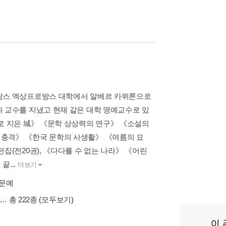
프랑스 엑상프로방스 대학에서 알베르 카뮈론으로
 교수를 지냈고 현재 같은 대학 명예교수로 있
로 지은 城》 《문학 상상력의 연구》 《소설의
 충격》 《한국 문학의 사생활》 《여름의 묘
집(전20권), 《다다를 수 없는 나라》 《어린
...
더보기
춘문예
… 총 222종
(모두보기)