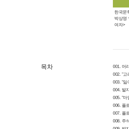
한국문학 
박상영 
여자>
목차
001. 머
002. 
003. 
004. 
005. 
006. 
007. 
008. 주
009. 