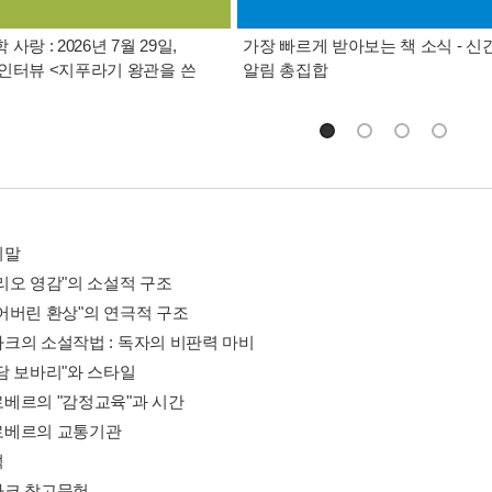
사랑 : 2026년 7월 29일,
가장 빠르게 받아보는 책 소식 - 신
인터뷰 <지푸라기 왕관을 쓴
알림 총집합
리말
"고리오 영감"의 소설적 구조
"잃어버린 환상"의 연극적 구조
발자크의 소설작법 : 독자의 비판력 마비
"마담 보바리"와 스타일
플로베르의 "감정교육"과 시간
플로베르의 교통기관
석
발자크 참고문헌