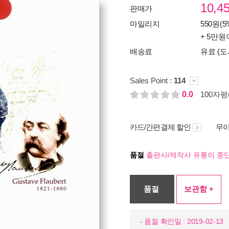
10,4
판매가
마일리지
550원(5
+ 5만원
배송료
유료 (도
Sales Point :
114
0.0
100자평(
카드/간편결제 할인
무이
품절
출판사/제작사 유통이 중단
품절
보관함 +
- 품절 확인일 : 2019-02-13