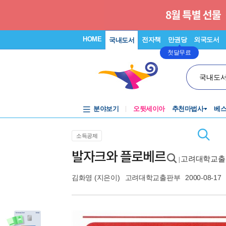
HOME
전자책
만권당
외국도서
국내도서
첫달무료
국내도
분야보기
오뒷세이아
추천마법사
베
소득공제
발자크와 플로베르
고려대학교출
|
김화영
(지은이)
고려대학교출판부
2000-08-17