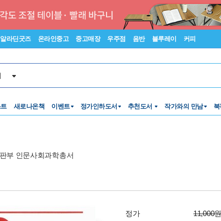
알라딘굿즈
온라인중고
중고매장
우주점
음반
블루레이
커피
서
스트
새로나온책
이벤트
정가인하도서
추천도서
작가와의 만남
북
판부 인문사회과학총서
정가
11,000