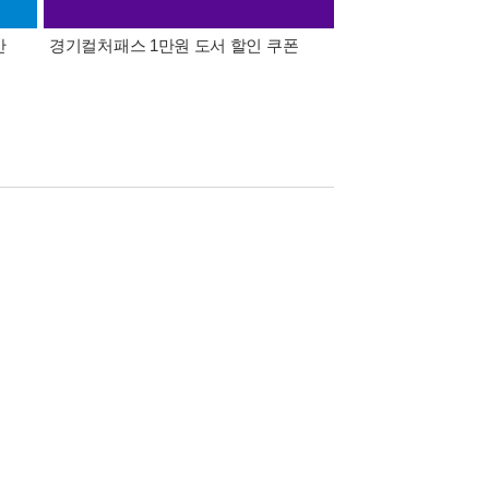
간
경기컬처패스 1만원 도서 할인 쿠폰
삼성카드가 쏜다! 알라