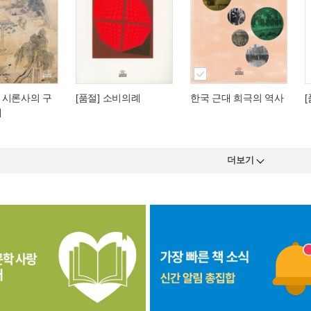
 시론사의 구
[품절] 소비의례
한국 근대 희극의 역사
개
더보기