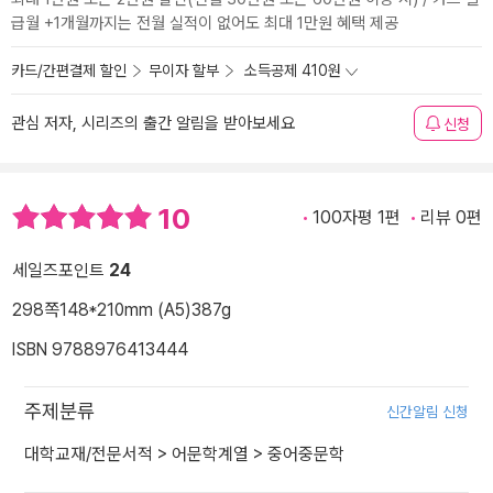
급월 +1개월까지는 전월 실적이 없어도 최대 1만원 혜택 제공
카드/간편결제 할인
무이자 할부
소득공제 410원
관심 저자, 시리즈의 출간 알림을 받아보세요
신청
10
100자평 1편
리뷰 0편
세일즈포인트
24
298쪽
148*210mm (A5)
387g
ISBN 9788976413444
주제분류
신간알림 신청
대학교재/전문서적
>
어문학계열
>
중어중문학