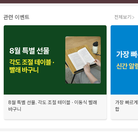
관련 이벤트
전체보기
8월 특별 선물. 각도 조절 테이블 · 이동식 빨래
가장 빠르게
바구니
합