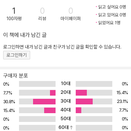
城記》의 종교적 상징성〉, 〈魯迅·周作人형제 불화의 종교적 해석〉
읽고 싶어요 0명
1
0
0
등이 있다.
읽고 있어요 0명
100자평
리뷰
마이페이퍼
읽었어요 1명
이 책에 내가 남긴 글
로그인하면 내가 남긴 글과 친구가 남긴 글을 확인할 수 있습니다.
로그인하기
구매자 분포
10대
0%
0%
20대
15.4%
7.7%
30대
23.1%
30.8%
40대
7.7%
15.4%
50대
0%
0%
60대
0%
0%