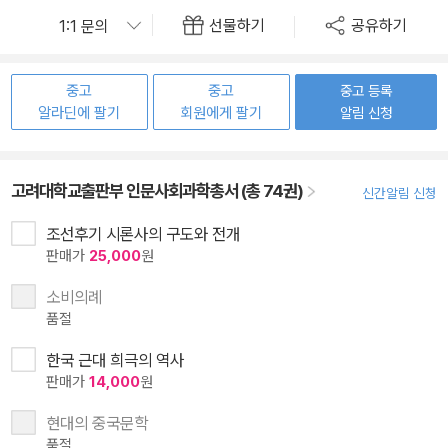
선물하기
공유하기
중고
중고
중고 등록
알라딘에 팔기
회원에게 팔기
알림 신청
고려대학교출판부 인문사회과학총서 (총 74권)
신간알림 신청
조선후기 시론사의 구도와 전개
판매가
25,000
원
소비의례
품절
한국 근대 희극의 역사
판매가
14,000
원
현대의 중국문학
품절