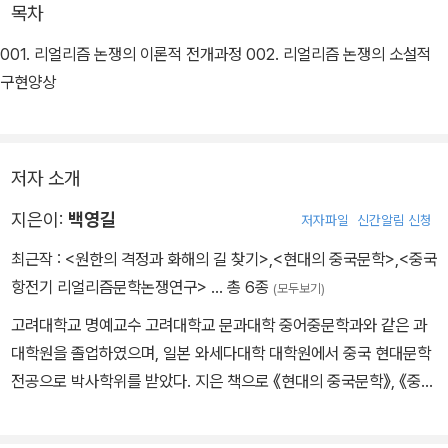
목차
001. 리얼리즘 논쟁의 이론적 전개과정 002. 리얼리즘 논쟁의 소설적
구현양상
저자 소개
지은이:
백영길
저자파일
신간알림 신청
최근작 :
<원한의 격정과 화해의 길 찾기>
,
<현대의 중국문학>
,
<중국
항전기 리얼리즘문학논쟁연구>
… 총 6종
(모두보기)
고려대학교 명예교수 고려대학교 문과대학 중어중문학과와 같은 과
대학원을 졸업하였으며, 일본 와세다대학 대학원에서 중국 현대문학
전공으로 박사학위를 받았다. 지은 책으로 《현대의 중국문학》, 《중국
항전기 리얼리즘 문학논쟁 연구》가 있으며, 옮긴 책으로 《현대 중국
문화 탐험》이 있다. 주요 논문으로는 〈老舍 《고양이 나라 이야기猫