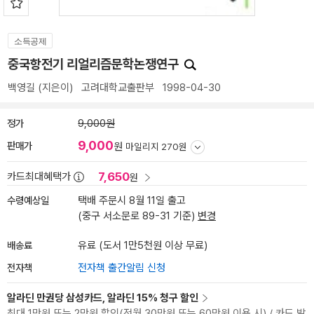
소득공제
중국항전기 리얼리즘문학논쟁연구
백영길
(지은이)
고려대학교출판부
1998-04-30
정가
9,000원
9,000
판매가
원
마일리지 270원
7,650
카드최대혜택가
원
수령예상일
택배 주문시 8월 11일 출고
(중구 서소문로 89-31 기준)
변경
배송료
유료 (도서 1만5천원 이상 무료)
전자책
전자책 출간알림 신청
알라딘 만권당 삼성카드, 알라딘 15% 청구 할인
최대 1만원 또는 2만원 할인(전월 30만원 또는 60만원 이용 시) / 카드 발