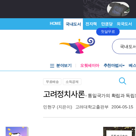
HOME
전자책
만권당
외국도서
국내도서
첫달무료
국내도
분야보기
오뒷세이아
추천마법사
베
무료배송
소득공제
고려정치사론
- 통일국가의 확립과 독
민현구
(지은이)
고려대학교출판부
2004-05-15