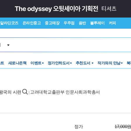
알라딘굿즈
온라인중고
중고매장
우주점
음반
블루레이
커피
서
스트
새로나온책
이벤트
정가인하도서
추천도서
작가와의 만남
북
립왕국의 시련
고려대학교출판부 인문사회과학총서
|
정가
17,000