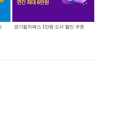
간
경기컬처패스 1만원 도서 할인 쿠폰
삼성카드가 쏜다! 알라