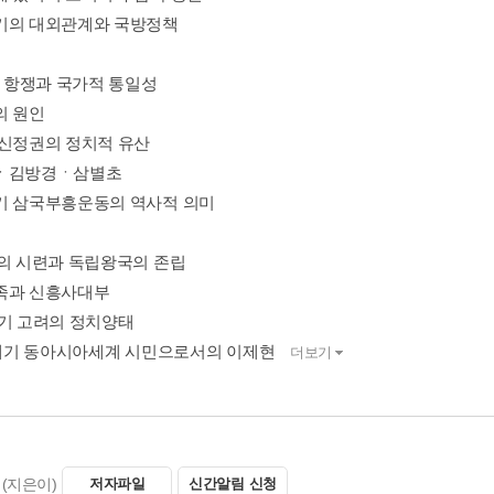
기의 대외관계와 국방정책
, 항쟁과 국가적 통일성
의 원인
무신정권의 정치적 유산
ㆍ김방경ㆍ삼별초
기 삼국부흥운동의 역사적 의미
압의 시련과 독립왕국의 존립
족과 신흥사대부
섭기 고려의 정치양태
14세기 동아시아세계 시민으로서의 이제현
더보기
(지은이)
저자파일
신간알림 신청