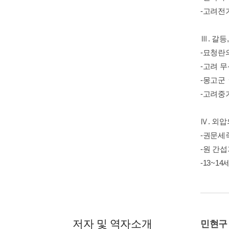
-고려전
Ⅲ. 갈등
-묘청란
-고려 
-몽고군
-고려중
Ⅳ. 외
-권문세
-원 간
-13~
저자 및 역자소개
민현구