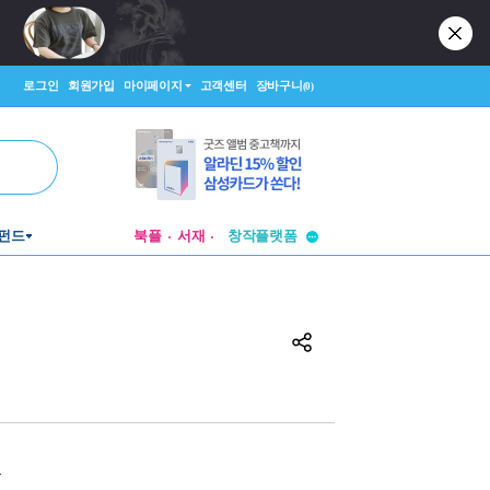
로그인
회원가입
마이페이지
고객센터
장바구니
(0)
펀드
북플
서재
투비컨티뉴드
창작플랫폼
투비컨티뉴드
원