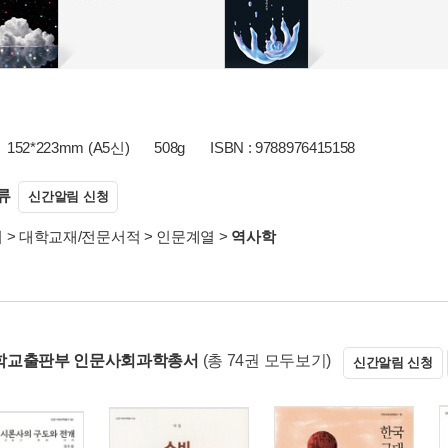
152*223mm (A5신)
508g
ISBN : 9788976415158
류
신간알림 신청
서
>
대학교재/전문서적
>
인문계열
>
역사학
학교출판부 인문사회과학총서
(총 74권 모두보기)
신간알림 신청