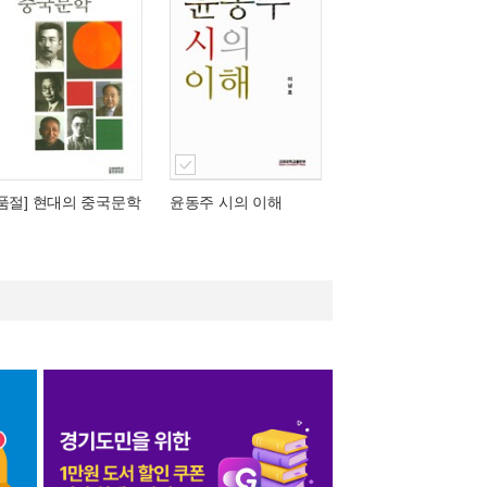
[품절] 현대의 중국문학
윤동주 시의 이해