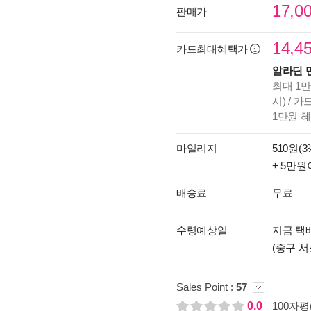
17,0
판매가
14,4
카드최대혜택가
알라딘 
최대 1만
시) / 
1만원 
마일리지
510원(3
+ 5만원
배송료
무료
수령예상일
지금 택배
(중구 서
Sales Point :
57
0.0
100자평(