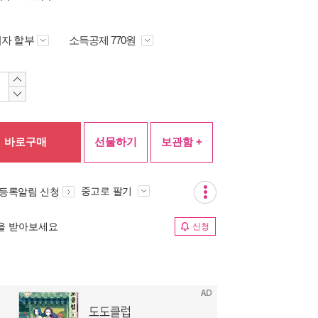
자 할부
소득공제 770원
바로구매
선물하기
보관함 +
중고로 팔기
 등록알림 신청
림을 받아보세요
신청