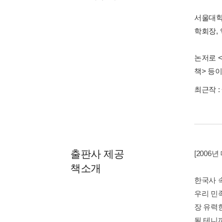
서울대학
학회장,
논저로 
책> 등이
최근작 :
출판사 제공
[200
책소개
한국사 
우리 민
장 유력
될 테니까