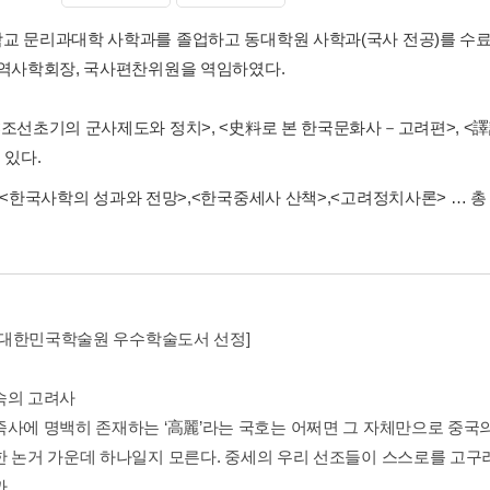
교 문리과대학 사학과를 졸업하고 동대학원 사학과(국사 전공)를 수료
 역사학회장, 국사편찬위원을 역임하였다.
<조선초기의 군사제도와 정치>, <史料로 본 한국문화사－고려편>, <譯
 있다.
<한국사학의 성과와 전망>
,
<한국중세사 산책>
,
<고려정치사론>
… 총
6년 대한민국학술원 우수학술도서 선정]
속의 고려사
족사에 명백히 존재하는 ‘高麗’라는 국호는 어쩌면 그 자체만으로 중국의
한 논거 가운데 하나일지 모른다. 중세의 우리 선조들이 스스로를 고구
.