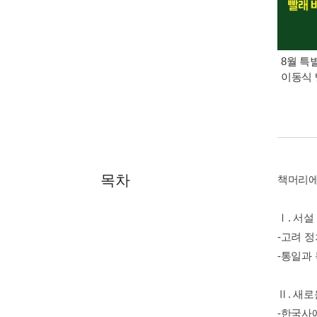
8월 특
이동식 
목차
책머리
Ⅰ. 서설
-고려 
-통일과
Ⅱ. 새
-한국사