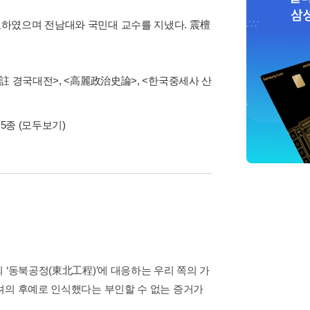
하였으며 전남대와 국민대 교수를 지냈다. 震檀
註 경국대전>, <高麗政治史論>, <한국중세사 산
 5종
(모두보기)
 ‘동북공정(東北工程)’에 대응하는 우리 쪽의 가
려의 후예로 인식했다는 부인할 수 없는 증거가