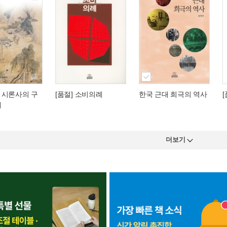
 시론사의 구
[품절] 소비의례
한국 근대 희극의 역사
개
더보기