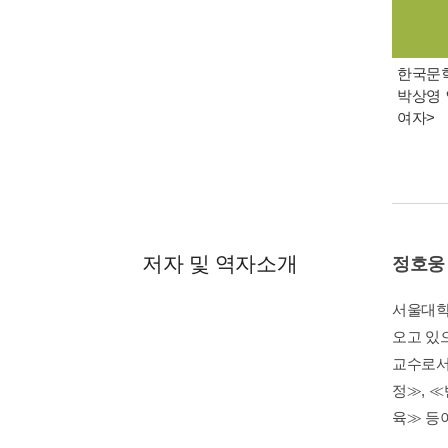
한국문학 
박상영 
여자>
저자 및 역자소개
정호웅
서울대학
오고 있
교수로서
정≫, 
육≫ 등이