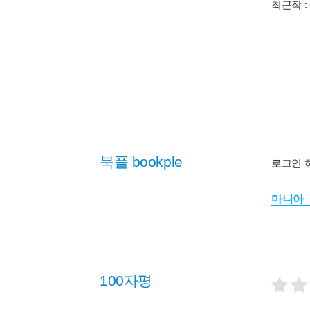
최근작 :
북플 bookple
로그인 
마니아
100자평