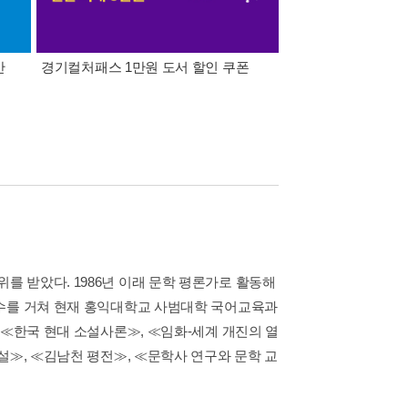
간
경기컬처패스 1만원 도서 할인 쿠폰
삼성카드가 쏜다! 알라
 받았다. 1986년 이래 문학 평론가로 활동해
교수를 거쳐 현재 홍익대학교 사범대학 국어교육과
 ≪한국 현대 소설사론≫, ≪임화-세계 개진의 열
설≫, ≪김남천 평전≫, ≪문학사 연구와 문학 교