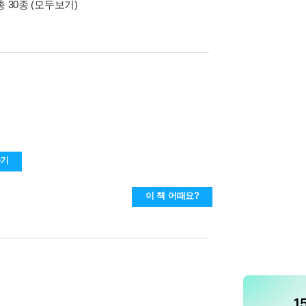
총 30종
(모두보기)
하기
이 책 어때요?