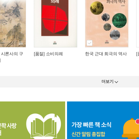
 시론사의 구
[품절] 소비의례
한국 근대 희극의 역사
개
더보기