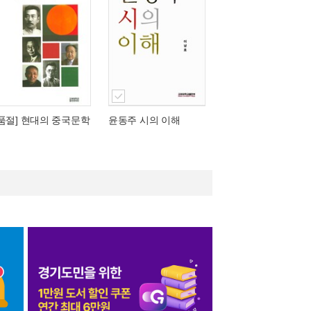
[품절] 현대의 중국문학
윤동주 시의 이해