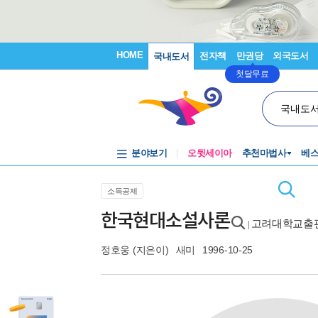
HOME
전자책
만권당
외국도서
국내도서
첫달무료
국내도
분야보기
오뒷세이아
추천마법사
베
소득공제
한국현대소설사론
고려대학교출
|
정호웅
(지은이)
새미
1996-10-25