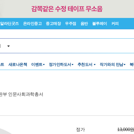
알라딘굿즈
온라인중고
중고매장
우주점
음반
블루레이
커피
서
스트
새로나온책
이벤트
정가인하도서
추천도서
작가와의 만남
북
판부 인문사회과학총서
정가
13,000