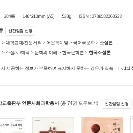
384쪽
148*210mm (A5)
538g
ISBN : 9788982060533
류
신간알림 신청
서
>
대학교재/전문서적
>
어문학계열
>
국어국문학
>
소설론
서
>
소설/시/희곡
>
문학의 이해
>
한국문학론
>
한국소설론
서 제공하는 정보가 부족하여 표시하지 못하는 경우가 있습니다.
1:1
학교출판부 인문사회과학총서
(총 74권 모두보기)
신간알림 신청