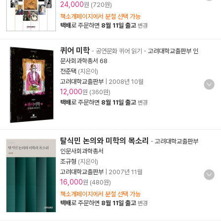
24,000
원 (720원)
책소개페이지에서 분철 선택 가능
택배
로 주문하면
8월 11일 출고
변경
퀴어 미학
- 공연문화 퀴어 읽기
-
고려대학교출판부 인
문사회과학총서 68
전준택
(지은이)
고려대학교출판부
|
2008년 10월
12,000
원 (360원)
택배
로 주문하면
8월 11일 출고
변경
탈식민 논의와 미학의 목소리
-
고려대학교출판부
인문사회과학총서
조규형
(지은이)
고려대학교출판부
|
2007년 11월
16,000
원 (480원)
책소개페이지에서 분철 선택 가능
택배
로 주문하면
8월 11일 출고
변경