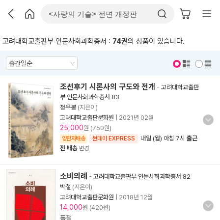
고려대학교출판부 인문사회과학총서 :
74
권의 상품이 있습니다.
표지 보기
표지 안보기
조선후기 시론사의 구도와 전개
-
고려대학교출판
부 인문사회과학총서 83
정우봉
(지은이)
고려대학교출판문화원
|
2021년 02월
25,000
원 (750원)
내일 (월) 아침 7시
출근
양탄자배송
썬데이 EXPRESS
전 배송
변경
소비의례
-
고려대학교출판부 인문사회과학총서 82
박철
(지은이)
고려대학교출판문화원
|
2018년 12월
14,000
원 (420원)
품절