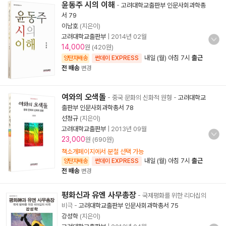
윤동주 시의 이해
-
고려대학교출판부 인문사회과학총
서 79
이남호
(지은이)
고려대학교출판부
|
2014년 02월
14,000
원 (420원)
내일 (월) 아침 7시
출근
양탄자배송
썬데이 EXPRESS
전 배송
변경
여와의 오색돌
- 중국 문화의 신화적 원형
-
고려대학교
출판부 인문사회과학총서 78
선정규
(지은이)
고려대학교출판부
|
2013년 09월
23,000
원 (690원)
책소개페이지에서 분철 선택 가능
내일 (월) 아침 7시
출근
양탄자배송
썬데이 EXPRESS
전 배송
변경
평화신과 유엔 사무총장
- 국제평화를 위한 리더십의
비극
-
고려대학교출판부 인문사회과학총서 75
강성학
(지은이)