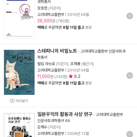
과학총서
장효현
(지은이)
고려대학교출판부
|
2010년 09월
26,000
원 (780원)
택배
로 주문하면
8월 11일 출고
변경
스테파니의 비밀노트
-
고려대학교출판부 인문사회과
학총서
필립 라브로
(지은이),
조재룡
(옮긴이)
고려대학교출판부
|
2010년 04월
11,000
9.2
원 (330원)
택배
로 주문하면
8월 11일 출고
변경
미리보기
일본우익의 활동과 사상 연구
-
고려대학교출판부
인문사회과학총서 69
김채수
(지은이)
고려대학교출판부
|
2008년 12월