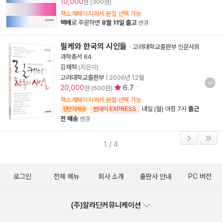
10,000
원 (300원)
책소개페이지에서 분철 선택 가능
택배
로 주문하면
8월 11일 출고
변경
릴케와 한국의 시인들
-
고려대학교출판부 인문사회
과학총서 64
김재혁
(지은이)
고려대학교출판부
|
2006년 12월
20,000
6.7
원 (600원)
책소개페이지에서 분철 선택 가능
내일 (월) 아침 7시
출근
양탄자배송
썬데이 EXPRESS
전 배송
변경
1 / 4
로그인
전체 메뉴
회사 소개
출판사 안내
PC 버전
(주)알라딘커뮤니케이션