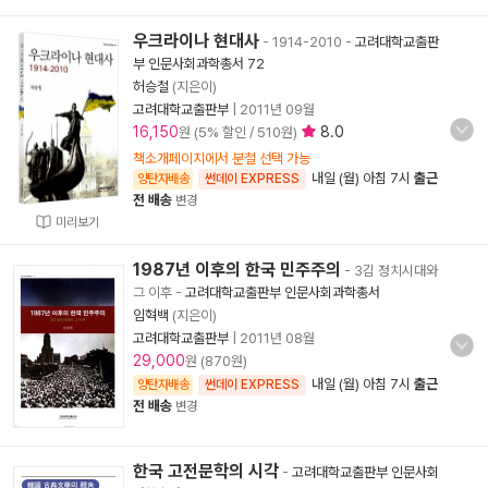
우크라이나 현대사
- 1914-2010
-
고려대학교출판
부 인문사회과학총서 72
허승철
(지은이)
고려대학교출판부
|
2011년 09월
16,150
8.0
원 (5% 할인 / 510원)
책소개페이지에서 분철 선택 가능
내일 (월) 아침 7시
출근
양탄자배송
썬데이 EXPRESS
전 배송
변경
미리보기
1987년 이후의 한국 민주주의
- 3김 정치시대와
그 이후
-
고려대학교출판부 인문사회과학총서
임혁백
(지은이)
고려대학교출판부
|
2011년 08월
29,000
원 (870원)
내일 (월) 아침 7시
출근
양탄자배송
썬데이 EXPRESS
전 배송
변경
한국 고전문학의 시각
-
고려대학교출판부 인문사회