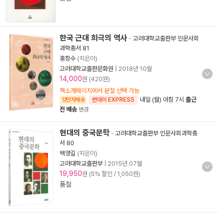
한국 근대 희극의 역사
-
고려대학교출판부 인문사회
과학총서 81
홍창수
(지은이)
고려대학교출판문화원
|
2018년 10월
14,000
원 (420원)
책소개페이지에서 분철 선택 가능
내일 (월) 아침 7시
출근
양탄자배송
썬데이 EXPRESS
전 배송
변경
현대의 중국문학
-
고려대학교출판부 인문사회과학총
서 80
백영길
(지은이)
고려대학교출판부
|
2015년 07월
19,950
원 (5% 할인 / 1,050원)
품절