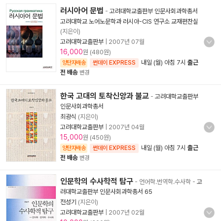
러시아어 문법
-
고려대학교출판부 인문사회과학총서
고려대학교 노어노문학과 러시아-CIS 연구소 교재편찬실
(지은이)
고려대학교출판부
|
2007년 07월
16,000
원 (480원)
내일 (월) 아침 7시
출근
양탄자배송
썬데이 EXPRESS
전 배송
변경
한국 고대의 토착신앙과 불교
-
고려대학교출판부
인문사회과학총서
최광식
(지은이)
고려대학교출판부
|
2007년 04월
15,000
원 (450원)
내일 (월) 아침 7시
출근
양탄자배송
썬데이 EXPRESS
전 배송
변경
인문학의 수사학적 탐구
- 언어학.번역학.수사학
-
고
려대학교출판부 인문사회과학총서 65
전성기
(지은이)
고려대학교출판부
|
2007년 02월