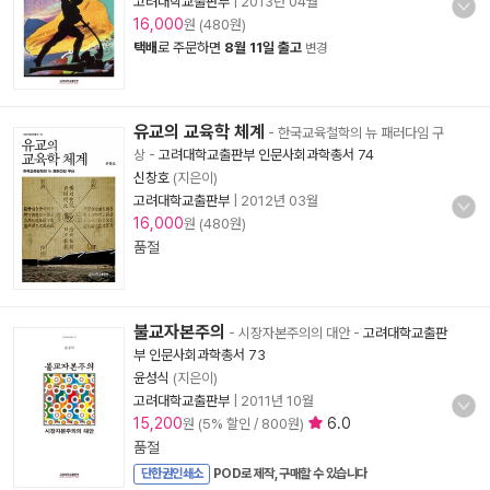
고려대학교출판부
|
2013년 04월
16,000
원 (480원)
택배
로 주문하면
8월 11일 출고
변경
유교의 교육학 체계
- 한국교육철학의 뉴 패러다임 구
상
-
고려대학교출판부 인문사회과학총서 74
신창호
(지은이)
고려대학교출판부
|
2012년 03월
16,000
원 (480원)
품절
불교자본주의
- 시장자본주의의 대안
-
고려대학교출판
부 인문사회과학총서 73
윤성식
(지은이)
고려대학교출판부
|
2011년 10월
15,200
6.0
원 (5% 할인 / 800원)
품절
단한권인쇄소
POD로 제작, 구매할 수 있습니다