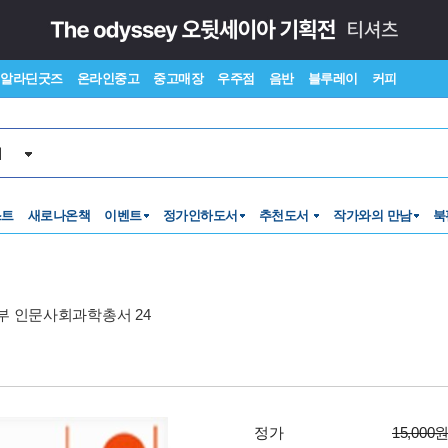
알라딘굿즈
온라인중고
중고매장
우주점
음반
블루레이
커피
서
스트
새로나온책
이벤트
정가인하도서
추천도서
작가와의 만남
북
 인문사회과학총서 24
정가
15,000