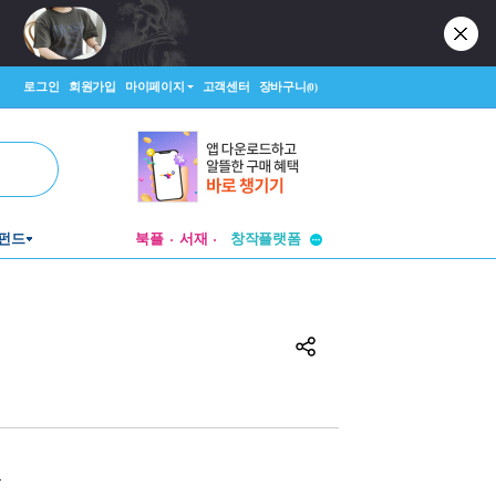
로그인
회원가입
마이페이지
고객센터
장바구니
(0)
투비컨티뉴드
펀드
북플
서재
창작플랫폼
투비컨티뉴드
원