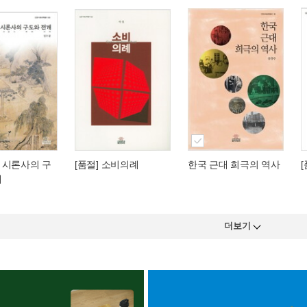
 시론사의 구
[품절] 소비의례
한국 근대 희극의 역사
개
더보기