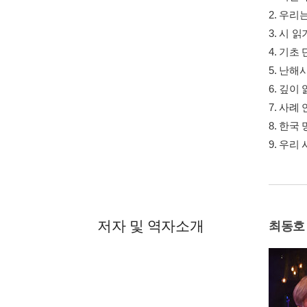
2. 우리
3. 시 
4. 기초
5. 난
6. 깊이
7. 사례
8. 한국
9. 우리
저자 및 역자소개
최동호