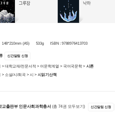
148*210mm (A5)
533g
ISBN : 9788976413703
류
신간알림 신청
서
>
대학교재/전문서적
>
어문학계열
>
국어국문학
>
시론
서
>
소설/시/희곡
>
시
>
시읽기산책
학교출판부 인문사회과학총서
(총 74권 모두보기)
신간알림 신청