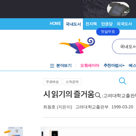
HOME
전자책
만권당
외국도서
국내도서
첫달무료
국내도
분야보기
오뒷세이아
추천마법사
베
무료배송
소득공제
시 읽기의 즐거움
고려대학교출판부
|
최동호
(지은이)
고려대학교출판부
1999-03-20