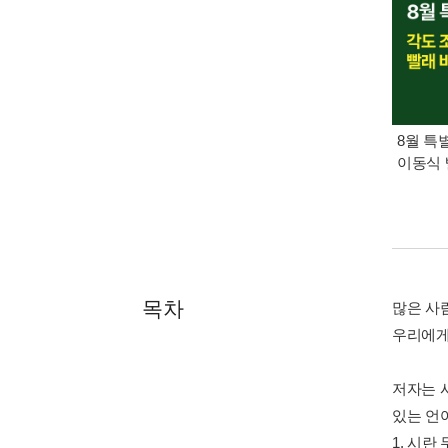
8월 특
이동식 
목차
많은 사
우리에게
저자는 
있는 언
1. 시란