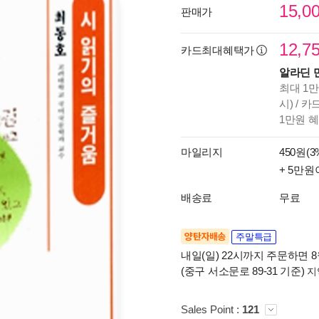
15,0
판매가
12,7
카드최대혜택가
알라딘 
최대 1만
시) / 
1만원 
마일리지
450원(3
+ 5만원
배송료
무료
양탄자배송
주말특급
내일(일) 22시까지 주문하면 8월
(중구 서소문로 89-31 기준)
지
Sales Point :
121