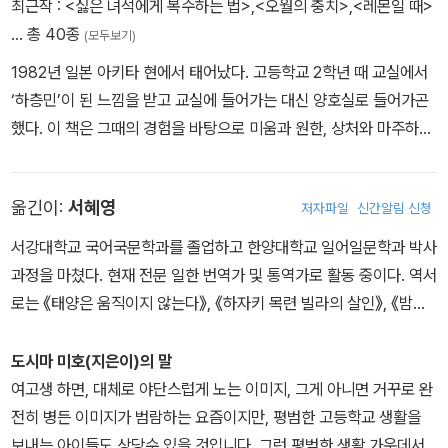
최근작 :
<싫은 녀석에게 복수하는 법>
,
<오월의 충치>
,
<레몬일 때>
… 총 40종
(모두보기)
“시마, 나, 나 이상해. 이상해졌어.”
1982년 일본 아키타 현에서 태어났다. 고등학교 2학년 때 교실에서
나는 어떻게든 순서에 따라 얘기를 하려고 했지만 무엇을 어떻게 말
‘하층민’이 된 느낌을 받고 교실에 들어가는 대신 양호실로 들어가곤
해야 좋을지 몰랐다.
했다. 이 책은 그때의 경험을 바탕으로 미움과 원한, 상처와 마주하게
“초경이 한 번 더 온 것 같은, 그런 느낌이야.”
된 과정을 담아 썼다. 와세다대학교 제2문학부 재학 시절에 『파란 하
아아, 하지만 말로는 할 수 없어. 말을 하려면 소리가 울려서 음악이
늘 체리』라는 작품으로 제1회 '여성에 의한, 여성을 위한, R-18' 문학
되는걸. 말로는 전할 수가 없어. “그 남자아이가 록큰롤로 쾅! 그런데
옮긴이:
서혜영
저자파일
신간알림 신청
상을 받아 등단했다. 2009년까지 청소년 문학 작가로 활약했고 현재
청소당번이 같아.”
자유기고가로 일하고 있다. 데뷔작인 『파란 하늘 체리』를 비롯하여
서강대학교 국어국문학과를 졸업하고 한양대학교 일어일문학과 박사
『레몬일 때』 『오월의 충치』 등이 국내에 소개되었다
지금까지 경험한 적도 없고 생각해본 적도 없는 일이 우리를 기다리
과정을 마쳤다. 현재 전문 일한 번역가 및 통역가로 활동 중이다. 역서
고 있을 것이다. 그 생활은 우리를 힘차게 빨아들여 소용돌이칠 것이
로는 《태양은 움직이지 않는다》, 《하자키 목련 빌라의 살인》, 《밤은
다. 아주 많은 일들이 우리에게 비처럼 내릴 것이다. 지금은 모르는 여
짧아 걸어 아가씨야》, 《거울 속 외딴 섬》, 《보리밟기 쿠체》, 《반딧불
러 가지 것들을 졸업할 때의 우리는 알고 있을 것이다. 그런 생각에 마
이의 무덤》, 《매리지 블루》, 《명탐정 홈즈걸의 책장》, 《명탐정 홈즈
도시마 미호(지은이)의 말
음이 마냥 들떴다. 삼 년 후의 나를 향해 크게 손을 흔들어주고 싶었
걸의 사라진 원고지》, 《비 그친 오후의 헌책방》, 《수화로 말해요》,
여고생 하면, 대체로 야단스럽게 노는 이미지, 그게 아니면 거꾸로 완
다. - 본문 중에서
《소리나는 모래 위를 걷는 개》, 《하노이의 탑》, 《열심히 하지 않습니
전히 병든 이미지가 범람하는 요즘이지만, 평범한 고등학교 생활을
다》 등이 있다.
보내는 아이들도 상당수 있을 것입니다. 그런 평범한 생활 가운데서