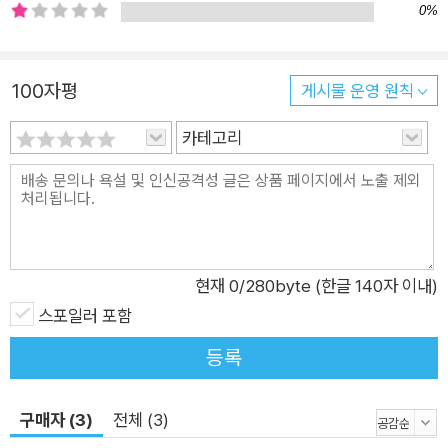
0%
고 싶었습니다. 비록 나의 고교 시절은 어둡고 꼴사나웠지만. 졸
업식 때, 이제 더 이상 다니지 않아도 된다는 사실에 안도해 눈물
을 뚝뚝 흘렸을 정도였습니다. 그런데 소설을 쓰는 동안 행복했던
100자평
게시물 운영 원칙
기억들이 점점 더 많아지면서 ‘아, 내 학창시절도 즐거웠구나’라
카테고리
는 착각이 들기 시작했습니다.”(도시마 미호) 괴로운 일도, 창피
한 일도 시간이 지나면 모두 반짝반짝 빛이 나기 시작합니다 “작
은 동네, 그리고 그 속에서 겨우 하나의 점에 지나지 않는 사람들.
내 생활도 하나의 점이야. 그 점이 이 동네 속에서 우왕좌왕 머리
를 쥐어뜯거나 손뼉을 치며 기뻐하거나 하는 거야. 왠지 사람이
가득 있다는 게 느껴져.” 로맨틱하고는 거리가 먼 풋사랑에 고민
현재
0
/280byte (한글 140자 이내)
하는 아이에서 한심한 외모와 썰렁한 말투에 인기 없는 아이, 양
스포일러 포함
호실에 틀어박혀 수업에 들어오지 않는 아이까지, 영화나 드라마
등록
에서 나오는 폼 나고 멋진 캐릭터들과는 거리가 멀지만 이들이 엮
어내는 관계와 소통, 이야기는 그래서인지 더욱 리얼하고 가슴에
구매자 (3)
전체 (3)
와 닿는다. 한심하고 창피한 기억들뿐이라 할지라도, 이 시절의