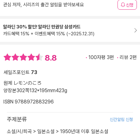
관심 저자, 시리즈의 출간 알림을 받아보세요
신청
알라딘 30% 할인! 알라딘 만권당 삼성카드
카드혜택 15% + 이벤트혜택 15% (~2025.12.31)
8.8
100자평 3편
리뷰 2편
세일즈포인트
73
원제 レモンのころ
양장본
302쪽
132*195mm
423g
ISBN 9788972883296
주제분류
신간알림 신청
소설/시/희곡
>
일본소설
>
1950년대 이후 일본소설