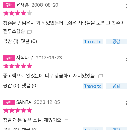
청춘들은 그저 풋풋하고 사랑스럽기만 하다. 그들은 무리 속에서
윤재홍
2008-08-20
메뉴
‘나’를 찾기 위해 분주하다. 그러한 청춘들의 이야기를 과장되지
않게 세심하게 묘파한 이 작품은 괴롭고 슬프고 갈등하고 외로워
청춘물 안읽은지 꽤 되었었는데 ...젊은 사람들을 보면 그 청춘이
도, 세계는 이렇게도 빛나고 사랑스러운 곳임을 가슴으로 느끼게
질투스럽습
한다.
공감 (
1
)
댓글 (0)
자작나무
2017-09-23
메뉴
중고책으로 읽었는데 너무 상큼하고 재미있었음.
공감 (
0
)
댓글 (0)
SANTA
2023-12-05
메뉴
정말 레몬 같은 소설. 재밌어요.
공감 (
0
)
댓글 (0)