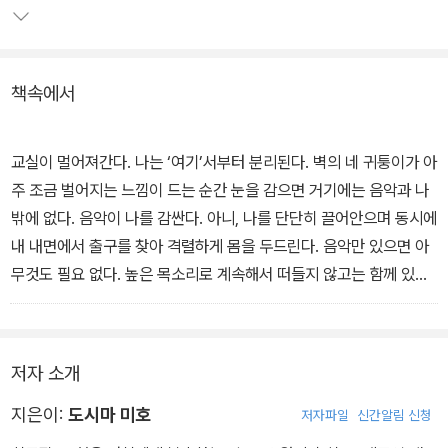
다르다’며 홀로 당당하다가도 친구의 재능에 단번에 좌절해 움츠러드
는 소녀도 있고 좋아하는 사람과 시선조차 맞추지 못하는 소심한 소
년도 있다.
책속에서
또 인기 많은 친구의 말 한 마디에 얼굴이 빨개지는 아이 등 한결같이
성적도 외모도 다 평균이어서 그저 한 무더기로밖에 보이지 않는 청
교실이 멀어져간다. 나는 ‘여기’서부터 분리된다. 벽의 네 귀퉁이가 아
춘들이다. 그들에겐 큰 사건사고차 없었다. 하지만 세월이 지나 되돌
주 조금 벌어지는 느낌이 드는 순간 눈을 감으면 거기에는 음악과 나
아보면 특별하기만 하다. 어른이 되면 맛볼 수 없는 시간을 보내고 있
밖에 없다. 음악이 나를 감싼다. 아니, 나를 단단히 끌어안으며 동시에
기 때문이다.
내 내면에서 출구를 찾아 격렬하게 몸을 두드린다. 음악만 있으면 아
무것도 필요 없다. 높은 목소리로 계속해서 떠들지 않고는 함께 있을
수 없는 친구도, 화려한 기분은 줘도 실제로는 아무것도 아닌 연애놀
이도. 바보 같은, 모두가 절대적으로 믿는 것을 나는 갖고 있지 않다.
나는 음악에게라면 이 몸을 몽땅 맡겨도 좋다.
저자 소개
사토는 작은 별들을 끌어당겨 원을 만드는 혹성 같았다. 나는 다른 아
지은이:
도시마 미호
저자파일
신간알림 신청
이들에게 사토라는 혹성에 달라붙은 작은 위성쯤으로 보였을까.