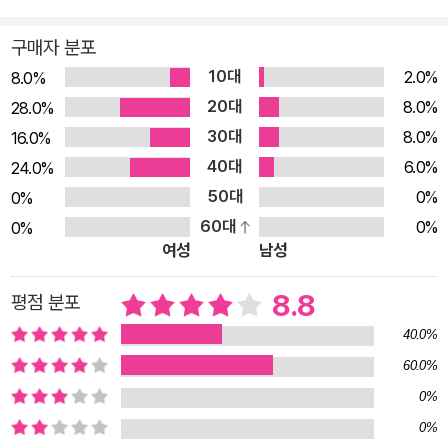
기”를 쓰고 싶었다는 저자는 빛나는 스타 학생도 아니고 그렇다
고 완전한 외톨이도 아닌, 스타와 외톨이 사이에 가득한 수많은
구매자 분포
행성 같은 존재들의 이야기를 한 편 한 편에 흩뿌려놓았다. 서툴
10대
2.0%
8.0%
고 한심하고, 심각하기 이를 데 없다가도 너무 가벼워 날아 가버
20대
8.0%
28.0%
릴 것처럼 굴기도 하는 존재들. ‘나는 남들과 다르다’며 홀로 당당
30대
8.0%
16.0%
하다가도 친구의 재능에 단번에 좌절하고 움츠러드는 소녀도 있
40대
6.0%
24.0%
고, 좋아하는 사람과 시선조차 맞추지 못하는 소심한 소년도 있
50대
0%
0%
다. 또, 인기 많은 친구의 말 한 마디에 얼굴이 빨개지는 아이, 성
60대
0%
0%
적도 외모도 다 평균이어서 그저 한 무더기로밖에 보이지 않는 청
여성
남성
춘들도 있다. 큰 사건사고는 없지만 세월이 지나 되돌아보면 특별
하기만 한 그와 그녀들의 고교생활은 ‘어른이 되면 맛볼 수 없는,
8.8
평점 분포
맛보지 않고는 어른이 될 수 없는’ 것들이기에, 이 연대 특유의 보
40.0%
편적인 고민과 괴로움을 담담하게 들려주기에 아, 나도 그랬었지
60.0%
하고 공감하게 된다. 그리고 그 빛나는 세계를 통과해버린 자신에
0%
게 그때야말로 내가 가장 반짝반짝하던 순간이었지, 하는 사실을
0%
깨닫게 한다. “누구나 겪었을 평범한 학창 시절의 이야기를 써보