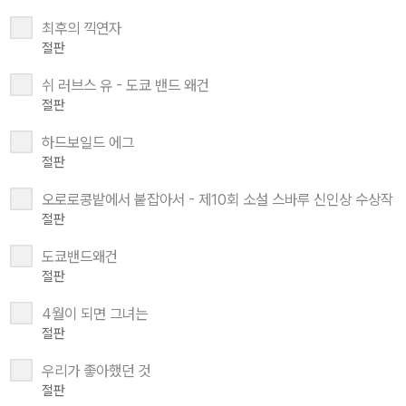
최후의 끽연자
절판
쉬 러브스 유 - 도쿄 밴드 왜건
절판
하드보일드 에그
절판
오로로콩밭에서 붙잡아서 - 제10회 소설 스바루 신인상 수상작
절판
도쿄밴드왜건
절판
4월이 되면 그녀는
절판
우리가 좋아했던 것
절판