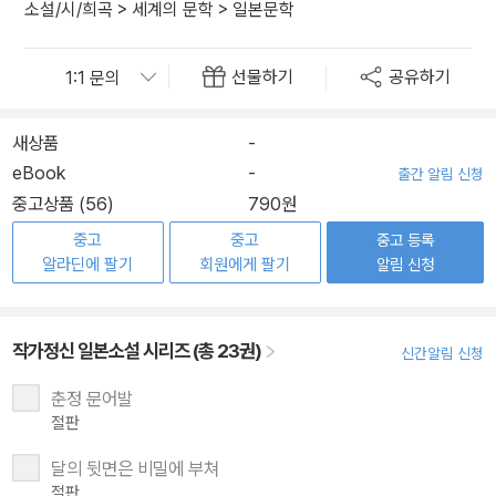
소설/시/희곡
>
세계의 문학
>
일본문학
선물하기
공유하기
새상품
-
eBook
-
출간 알림 신청
중고상품 (56)
790원
중고
중고
중고 등록
알라딘에 팔기
회원에게 팔기
알림 신청
작가정신 일본소설 시리즈 (총 23권)
신간알림 신청
춘정 문어발
절판
달의 뒷면은 비밀에 부쳐
절판