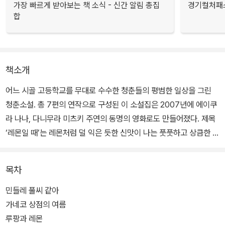
가장 빠르게 받아보는 책 소식 - 신간 알림 총집
경기컬처패스
합
책소개
어느 시골 고등학교를 무대로 수수한 청춘들의 평범한 일상을 그린
청춘소설. 총 7편의 연작으로 구성된 이 소설집은 2007년에 에이쿠
라 나나, 다니무라 미츠키 주연의 동명의 영화로도 만들어졌다. 제목
‘레몬일 때’는 레몬처럼 덜 익은 듯한 신맛이 나는 풋풋하고 상큼한 청
춘을 상징, 단편 ‘루팡과 레몬’의 여주인공이 입술이 마르지 않게 바르
는 립크림을 가리킨다.
목차
소설에 등장하는 청춘들은 스타와 외톨이 사이에 가득한 수많은 행성
민들레 풀씨 같아
같다. 그들은 서툴고 한심하며, 심각하기 이를 데 없다가도 어느새 너
가네코 상점의 여름
무 가벼워 날아 가버릴 것처럼 구는 존재들이다. 그들은 ‘나는 남들과
루팡과 레몬