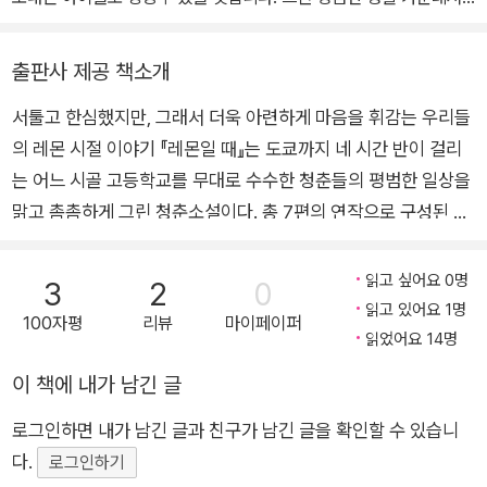
때로 빛나는 별에 스포트라이트를 맞추어 쓰자고 마음먹고, 연작 소
설집에 매달렸습니다.
출판사 제공 책소개
서툴고 한심했지만, 그래서 더욱 아련하게 마음을 휘감는 우리들
의 레몬 시절 이야기 『레몬일 때』는 도쿄까지 네 시간 반이 걸리
는 어느 시골 고등학교를 무대로 수수한 청춘들의 평범한 일상을
맑고 촘촘하게 그린 청춘소설이다. 총 7편의 연작으로 구성된 이
소설집은 출간 이후 롱셀러로 사랑을 받았으며 2007년, 에이쿠
라 나나, 다니무라 미츠키 주연의 영화로도 만들어져 관객들의 주
읽고 싶어요 0명
3
2
0
목을 받았다. ‘레몬일 때’는 레몬처럼 덜 익은 듯한 신맛이 나는
읽고 있어요 1명
100자평
리뷰
마이페이퍼
풋풋하고 상큼한 청춘 시절을 상징하는 타이틀로, 구체적으로는
읽었어요 14명
연작 단편 가운데 「루팡과 레몬」에 나오는 여주인공이 입술이 마
이 책에 내가 남긴 글
르지 않게 늘 발랐던 립크림을 가리킨다. 어른이 되면 맛볼 수 없
로그인하면 내가 남긴 글과 친구가 남긴 글을 확인할 수 있습니
는, 맛보지 않고는 어른이 될 수 없는, 레몬처럼 청랑했던 우리들
다.
의 청춘시대, 도시마 미호 연작소설집 “평범한 청춘들의 이야
로그인하기