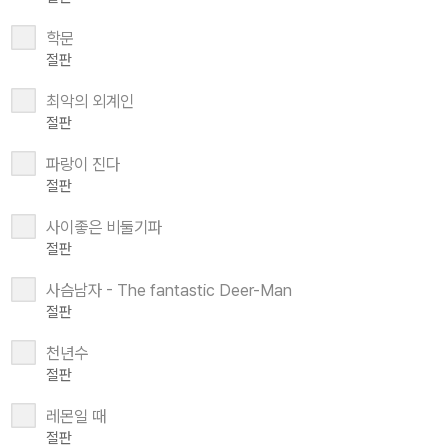
학문
절판
최악의 외계인
절판
파랑이 진다
절판
사이좋은 비둘기파
절판
사슴남자 - The fantastic Deer-Man
절판
천년수
절판
레몬일 때
절판