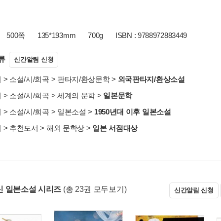
500쪽
135*193mm
700g
ISBN : 9788972883449
류
신간알림 신청
서
>
소설/시/희곡
>
판타지/환상문학
>
외국판타지/환상소설
서
>
소설/시/희곡
>
세계의 문학
>
일본문학
서
>
소설/시/희곡
>
일본소설
>
1950년대 이후 일본소설
서
>
추천도서
>
해외 문학상
>
일본 서점대상
 일본소설 시리즈
(총 23권 모두보기)
신간알림 신청