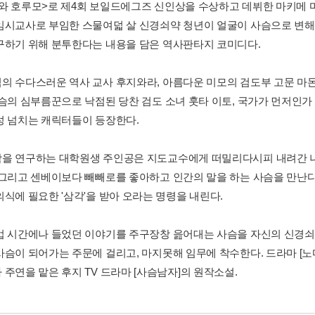
와 호루모>로 제4회 보일드에그즈 신인상을 수상하고 데뷔한 마키메 마나
임시교사로 부임한 스물여덟 살 신경쇠약 청년이 얼굴이 사슴으로 변해
구하기 위해 분투한다는 내용을 담은 역사판타지 코미디다.
의 수다스러운 역사 교사 후지와라, 아름다운 미모의 검도부 고문 마돈
사슴의 심부름꾼으로 낙점된 당찬 검도 소녀 훗타 이토, 국가가 먼저인
성 넘치는 캐릭터들이 등장한다.
을 연구하는 대학원생 주인공은 지도교수에게 떠밀리다시피 내려간 나
 그리고 센베이보다 빼빼로를 좋아하고 인간의 말을 하는 사슴을 만난다
의식에 필요한 '삼각'을 받아 오라는 명령을 내린다.
업 시간에나 들었던 이야기를 주구장창 읊어대는 사슴을 자신의 신경쇠
사슴이 되어가는 주문에 걸리고, 마지못해 임무에 착수한다. 드라마 [노
 주연을 맡은 후지 TV 드라마 [사슴남자]의 원작소설.