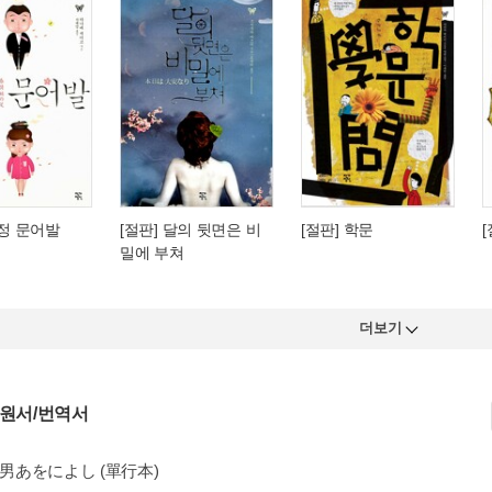
춘정 문어발
[절판] 달의 뒷면은 비
[절판] 학문
밀에 부쳐
더보기
 원서/번역서
鹿男あをによし (單行本)