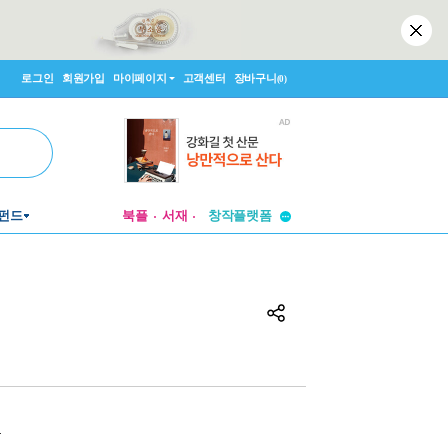
로그인
회원가입
마이페이지
고객센터
장바구니
(0)
투비컨티뉴드
창작플랫폼
펀드
북플
서재
투비컨티뉴드
원