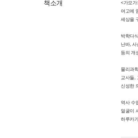
책소개
<가모가
여고에 
세상을 
박학다식
난바, 
등의 개
물리과학
교사들,
신성한 
역사 수
얼굴이 
하루카가