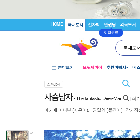
HOME
전자책
만권당
외국도서
국내도서
첫달무료
국내도
분야보기
오뒷세이아
추천마법사
베
소득공제
사슴남자
- The fantastic Deer-Man
작가
|
마키메 마나부
(지은이),
권일영
(옮긴이)
작가정