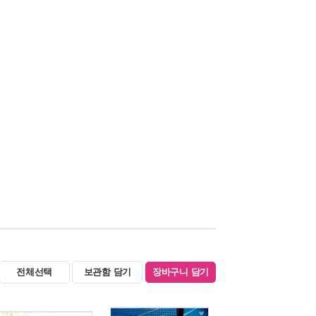
전체선택
보관함 담기
장바구니 담기