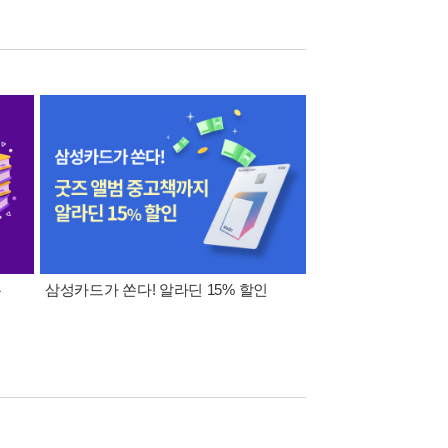
폰
삼성카드가 쏜다! 알라딘 15% 할인
이 달의 적립금 혜택