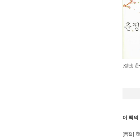
[절판] 
이 책의
[품절] 