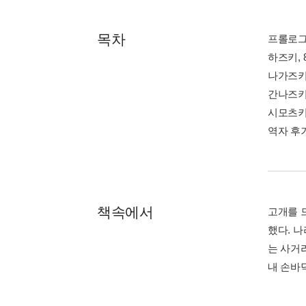
목차
프롤로
하즈키, 
나가즈키,
간나즈키,
시모츠키,
역자 후
책속에서
고개를 
했다. 
는 사거
내 손바닥