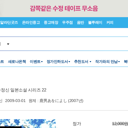
알라딘굿즈
온라인중고
중고매장
우주점
음반
블루레이
커피
서
스트
새로나온책
이벤트
정가인하도서
추천도서
작가와의 만남
북
정신 일본소설 시리즈 22
신
2009-03-01
원제 : 鹿男あをによし (2007년)
정가
12,000