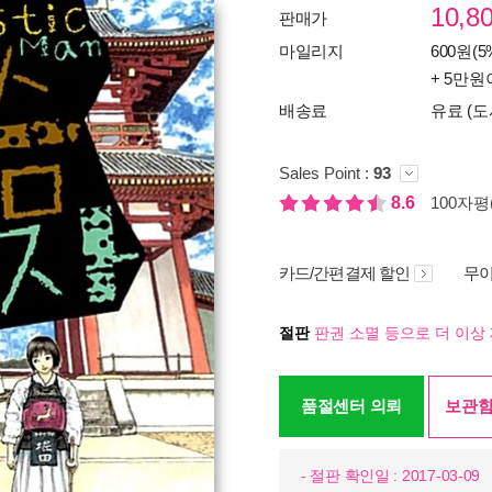
10,8
판매가
마일리지
600원(5
+ 5만원
배송료
유료 (도
Sales Point :
93
8.6
100자평(
카드/간편결제 할인
무이
절판
판권 소멸 등으로 더 이상 
품절센터 의뢰
보관함
- 절판 확인일 : 2017-03-09