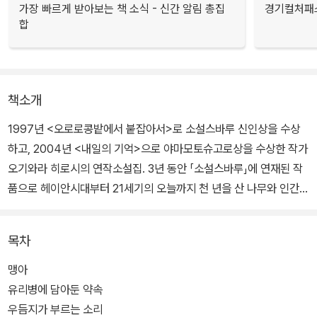
가장 빠르게 받아보는 책 소식 - 신간 알림 총집
경기컬처패스
합
책소개
1997년 <오로로콩밭에서 붙잡아서>로 소설스바루 신인상을 수상
하고, 2004년 <내일의 기억>으로 야마모토슈고로상을 수상한 작가
오기와라 히로시의 연작소설집. 3년 동안 「소설스바루」에 연재된 작
품으로 헤이안시대부터 21세기의 오늘까지 천 년을 산 나무와 인간들
의 이야기이다.
목차
일본 관동지방의 한적한 시골마을 언덕에 우뚝하니 하늘을 가리고 선
천 년 수령의 녹나무. 소설의 주인공은 바로 이 장구한 세월을 인간과
맹아
함께 살아온 나무다. 소설은 부모와 함께 산에서 굶어 죽은 다섯 살 아
유리병에 담아둔 약속
이가 빨다 떨어뜨린 녹나무 열매에서 싹을 틔운, 그 태생부터가 비극
우듬지가 부르는 소리