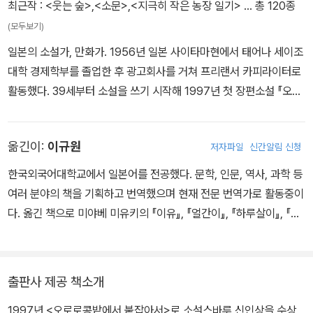
최근작 :
<웃는 숲>
,
<소문>
,
<지극히 작은 농장 일기>
… 총 120종
이 가려고 하지 않았다. 수령 천 년이 사실이라면 이제 수명이 거의 다
(모두보기)
되었을지도 모른다. 그래도 한겨울에도 묘하게 윤이 나는 검푸른 잎
일본의 소설가, 만화가. 1956년 일본 사이타마현에서 태어나 세이조
을 무성하게 거느리고 있으니 식물이란 참 신기하다.
대학 경제학부를 졸업한 후 광고회사를 거쳐 프리랜서 카피라이터로
활동했다. 39세부터 소설을 쓰기 시작해 1997년 첫 장편소설 『오로
푸르른 지구. 푸르른 마을. 꽃피는 계절. 꽃과 초록이 있는 생활. 인간
로콩밭에서 붙잡아서』로 제10회 소설 스바루 신인상을 수상하며 데
은 식물을 좋아한다고 하지만 아마 식물은 인간을 싫어할 것이다. 아
뷔했다. 이후 알츠하이머병으로 소중한 기억을 잃어가는 중년 남성을
마 언젠가는 인구수도 조절하려고 작정하고 있을 것이다.
옮긴이:
이규원
저자파일
신간알림 신청
그린 『내일의 기억』이 야마모토슈고로상을 수상하고, 서점대상 2위
를 차지하며 영화로도 만들어져 문학성과 대중성을 모두 인정받는 작
같은 생물이지만 나무가 인간보다 더 격이 높은 것은 아닐까. 저들 일
한국외국어대학교에서 일본어를 전공했다. 문학, 인문, 역사, 과학 등
가로 이름을 알렸다. 2014년에는 『이천칠백의 여름과 겨울』로 제5
족은 인류가 탄생하기 훨씬 전부터 이 지상에 군림해왔다. 인간보다
여러 분야의 책을 기획하고 번역했으며 현재 전문 번역가로 활동중이
회 야마다후타로상, 2016년 『바다가 보이는 이발소』로 제155회 나
훨씬 장수하며 본체를 잃어도 재생이 가능한 생명력을 가졌다. 그에
다. 옮긴 책으로 미야베 미유키의 『이유』, 『얼간이』, 『하루살이』, 『미
오키상을 수상했다. 2020년에는 『인생이 그렇게 아름다운 것이라
비하면 인간은 왜소하고 미약하기만 하다.
인』, 『진상』, 『피리술사』, 『괴수전』, 『신이 없는 달』, 『기타기타 사건
면』으로 만화가로 데뷔하였다. 2024년에 발표한 그의 최신 장편소
부』, 『인내상자』, 덴도 아라타의 『가족 사냥』, 마쓰모토 세이초의 『마
설 『웃는 숲』은 숲에서 행방불명된 자폐 아동이 다시 가족의 품으로
대체 언제쯤이면 전쟁이 없어지는가.
쓰모토 세이초 걸작 단편 컬렉션』, 『10만 분의 1의 우연』, 『범죄자의
출판사 제공 책소개
돌아오기까지 일주일간 있었던 일을 추적하는 휴먼 드라마로, 출간
누가 이런 세상으로 만들었는가.
탄생』, 『현란한 유리』, 우부카타 도우의 『천지명찰』, 구마가이 다쓰야
직후 현지 독자들에게 ‘순식간에 빨려 들어갔다’ ‘끝까지 손을 놓을 수
우리는 무엇을 위하여 태어났는가.
1997년 <오로로콩밭에서 붙잡아서>로 소설스바루 신인상을 수상
의 『어느 포수 이야기』, 모리 히로시의 『작가의 수지』, 하세 사토시의