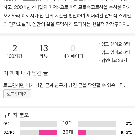
가 없었다’ ‘최고의 엔터테인먼트 힐링 소설’이라는 평을 받았다. 끊임
무엇을 위해서 죽는가.
하고, 2004년 <내일의 기억>으로 야마모토슈고로상을 수상한 작가
『당신을 위한 소설』, 가지야마 도시유키의 『고서 수집가의 기이한 책
없는 입소문에 일본 최대의 서평 사이트 독서미터에서 2024-2025
산길을 달려 내려오는 놈들의 아득한 위, 해가 막 떨어진 어둠 속에서
오기와라 히로시가 천 년의 시간을 횡단하며 써내려간 압도적 스케일
이야기』, 도바시 아키히로의 『굴하지 말고 달려라』, 사이조 나카의
년 올해의 책 목록에 선정되었다. 같은 해, 문학의 최전선에서 활동하
나무가 바람에 흔들리고 있었다. 그 모습이 어쩐지 치요마루를, 무사
의 연작소설집. 인간의 삶을 투명하게 묘파하는 현실적 감각주의자이
『오늘은 뭘 만들까 과자점』, 『마음을 조종하는 고양이』, 하타케나카
는 중견 작가의 소설에 수여하는 제19회 중앙공론문예상을 수상하며
들을, 내려다보는 모든 이를, 어깨를 흔들며 비웃는 것처럼 보였다. -
자, 일본이 사랑하는 가장 친숙하고도 따스한 감성의 작가 오기와라
메구미의 『요괴를 빌려드립니다』, 아사이 마카테의 『야채에 미쳐서』,
소재와 장르를 넘나들어 독서의 기쁨을 선사하는 ‘오기와라 매직’에
본문 중에서
히로시는 이 작품을 통해 국내에 소개되었던 그간의 작품들과는 완전
『연가』, 미나미 교코의 『사일런트 브레스』, 기리노 나쓰오의 『일몰의
읽고 싶어요 0명
2
13
0
는 유효기간이 없음을 증명했다.
히 다른 순수문학적 소설세계를 펼쳐 보이고 있다. 3년 동안 <소설스
저편』, 하라다 마하의 『총리의 남편』, 안도 유스케의 『책의 엔딩 크레
읽고 있어요 0명
100자평
리뷰
마이페이퍼
바루>에 연재된 이 작품은 현지 언론으로부터 “혼신의 걸작”, “신경
딧』, 고이케 마리코의 『이형의 것들』, 오타니 아키라의 『바바야가의
읽었어요 23명
지의 소설”이라는 찬사를 이끌어냈다. 천 년을 산 나무, 그리고 인간
밤』, 미치오 슈스케의 『N』, 아라키 아카네의 『세상 끝의 살인』등이
이 책에 내가 남긴 글
들의 이야기 수령 천 년의 거대한 녹나무 아래서 펼쳐지는 삶과 죽음
있다.
의 드라마 “천 년을 산 나무의 이야기 그것은, 끝없이 반복되는 인간
로그인하면 내가 남긴 글과 친구가 남긴 글을 확인할 수 있습니다.
들의 이야기” 일본이 주목하는 작가 오기와라 히로시가 데뷔 십 주년
로그인하기
을 맞아 삼 년간 집필한 연작소설집으로 일본 문단에서 “혼신의 걸작,
신경지의 소설”이라는 찬사를 받았다. 1997년 <오로로콩밭에서 붙
구매자 분포
잡아서>로 소설스바루 신인상을 수상하고, 2004년 <내일의 기억>
10대
0%
0%
으로 야마모토슈고로상을 수상한 작가 오기와라 히로시는 대중과 가
20대
10.3%
24.1%
장 친숙한, 삶의 희비극을 절제된 시선으로 리얼하고 따스하게 그려