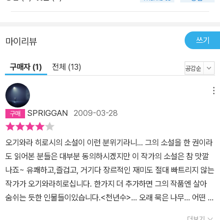
과 희로애락의 허무를 냉소하던 천년수는 결국 인간의 손에 최후를
맞이한다. 되풀이되는 비극 속에서 오늘도 여전히 계속되는 인간의
삶에 대해 다시 한 번 반추해보게 하는 소설이다.
쓰기
마이리뷰
구매자 (1)
전체 (13)
메뉴
SPRIGGAN
2009-03-28
오기와라 히로시의 소설이 이런 분위기라니... 그의 소설을 한 권이라
도 읽어본 분들은 대부분 동의하시겠지만 이 작가의 소설은 참 맛깔
나죠~ 유쾌하고,즐겁고, 거기다 장르적인 재미도 절대 빠트리지 않는
작가가 오기와라히로십니다. 한가지 더 추가하면 그의 작품엔 살아
숨쉬는 듯한 인물들이있습니다.<천년수>... 오래 묵은 나무... 어떤 느
낌이 떠오르십니까? 토토로가뛰어놀거같은? 아니면... 인간들의 삶
더보기