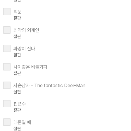
학문
절판
최악의 외계인
절판
파랑이 진다
절판
사이좋은 비둘기파
절판
사슴남자 - The fantastic Deer-Man
절판
천년수
절판
레몬일 때
절판