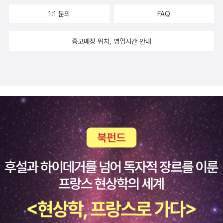
배경으로 펼쳐집니다. 고목은 인간들이 무슨 짓을하든, 무슨 짓을 당
1:1 문의
FAQ
하든, 나무 본연의 역활에만 충실해서 인간들을 바라만 보고있습니
다. 쏴아~ 쏴아~ 마치 바다에서 들리는 파도소리를 연상케 하는 나뭇
중고매장 위치, 영업시간 안내
잎소리만 내면서요... 냉정하리만큼 인간사에 관여를 하지않지만 마
치 인간들을비웃고 있는거 같은 시선이 느껴지는게 나무가 냉정한건
가 인간이 어리석은건가구분하기가 어려울 정돕니다. 틀림없이 오기
와라 히로시의 필력때문이겠지요.굳이 나무를 배경으로 하지 않았어
도 상관없을법한 이야기들을 나무의 눈으로보여주고나무의 귀로 들
려주는 듯 합니다. 인간들의 모습을 객관적으로 보여주기위한 시도같
은데 섬뜩하게 느껴질정도네요.담담하게 진행이 되지만 살풍경한 모
습과 비교적 수위가 강한 묘사가 이어지고시대도 수시로 바뀝니다.
그러나 <할매의 돌계단>처럼 따뜻함만이 있는 이야기도있습니다. 만
화 <백귀야행>이나 <세상이 가르쳐준 비밀>의 에피소드를 보는거
같은 느낌도 약간...오기와라 히로시의 팬인 분이라도 다소 낯설고 어
색함을 느낄수 있는 소설입니다.재미로만 읽는 소설도 아닌거 같습니
다. 그럼에도 불구하고 참 괜찮은 소설입니다.