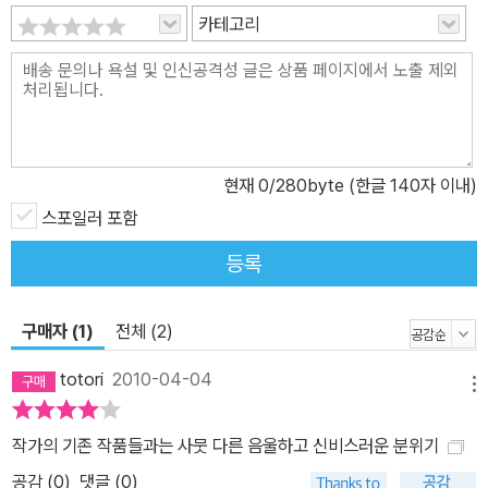
카테고리
려온 소녀, 자신의 아이를 버려야 하는 운명에 처한 여인, 어쩔 수 없
이 할복해야 할 궁지에 몰린 사무라이, 세상에 대한 증오로 나무에 칼
을 휘두르며 분노하는 교사……. 다양한 인간의 오욕칠정이 나무 밑에
서 노출되고, 이윽고 조용히 기억의 바닥으로 가라앉는다. 시간이 흐
른 뒤에도 비슷한 비극은 되풀이되고, 이 모습들을 같은 자리에서 지
켜보는 천년수는 마치 이 모든 것들을 비웃기라도 하듯 바람에 제 잎
현재
0
/280byte (한글 140자 이내)
사귀들을 맡기고 파도 같은 소리를 내며 흔들린다. 아이의 한스런 영
스포일러 포함
혼이 스며든 나무는, 인간을 끌어안지 않는다. 인간들의 괴롭힘에 지
등록
쳐 신경독소를 내뿜어 인간들을 자살하게 만들었던 나이트 샤말란의
〈해프닝〉에 나오는 나무들처럼, 거목은 오히려 인간의 무력함과 나약
함을 비웃듯 잎사귀들을 흔들며 탄식의 소리를 내뱉고, 작고 하찮은
구매자 (1)
전체 (2)
삶을 버리고 죽음의 세계로 오라고 손짓하듯 나무 아래 선 사람들에
totori
2010-04-04
게 비애의 그늘을 드리운다. 그렇게 천 년을 살아온 나무는 인간에 의
메뉴
해 잎과 줄기를 다 잃고 쓰러질 때까지 108개 돌계단 끝에서 처연한
작가의 기존 작품들과는 사뭇 다른 음울하고 신비스러운 분위기
인간의 삶을 자신 역시 슬픈 눈길로 지켜본다. 토토로가 뛰노는 정겨
공감 (
0
)
댓글 (0)
운 나무가 아니라 천 년이 지나도록 변할 줄 모르는 인간의 어리석음