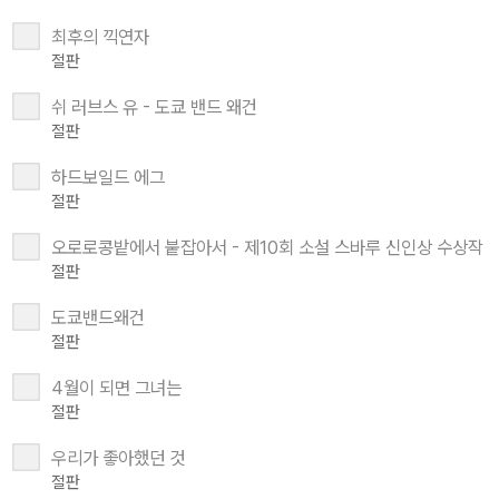
최후의 끽연자
절판
쉬 러브스 유 - 도쿄 밴드 왜건
절판
하드보일드 에그
절판
오로로콩밭에서 붙잡아서 - 제10회 소설 스바루 신인상 수상작
절판
도쿄밴드왜건
절판
4월이 되면 그녀는
절판
우리가 좋아했던 것
절판