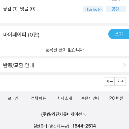
에 직접적으로 관여하는 판타지스러운?전설의 고향? 다 아닙니다.나
공감 (
1
)
댓글 (0)
무는 움직이지도 않고 인간들의 삶에관여하지도않고 그냥 그 모습 그
대로 그자리에...<천년수>는 전작들과는 너무나 다른 분위기입니다.
물론 그의 글이 단순히유쾌함만 있는건 아니었지만(왠지 모를 울림도
쓰기
마이페이퍼 (0편)
있었죠) 완전히 웃음기를쏙 빼버렸네요. 웃음기와 즐거움을 뺐다면
그이상으로 더한거는 암울함과살풍경한 삭막함이네요 거기다 씁쓸함
등록된 글이 없습니다
이랄까요. 가슴 시린 애절함도 있습니다.읽고나니 그냥 먹먹합니다.
탄생 배경이 나오는 첫 단편 <맹아>부터 이 책의전체적인 분위기를
반품/교환 안내
짐작케 합니다. 거의 모든 단편이 비극을 주제로 해서처절하리만큼
한이 서린 인간, 어이없는 욕심을 부리는 인간, 이유없이 죽어야하는
인간, 자신의 인생에 대해 분노하는 인간, 부모가 팔아치우는 인간, 등
등...나오는 인물마다 참 가련하고 불쌍하다싶은 인물들만 나옵니다.
로그인
전체 메뉴
회사 소개
출판사 안내
PC 버전
그래서일까요? 작가는 단편이지만 단편이 아니고 연작이지만 연작이
아닌설정으로읽는 재미를 주었습니다. 여덟 가지 이야기지만 열여섯
(주)알라딘커뮤니케이션
가지도 됩니다.어찌보면 한 가지라고도... 이런 색다른 설정이 내용에
더욱 집중을 하게만드는거같습니다.모든 이야기는 천년묵은 고목을
1544-2514
일반문의 (발신자 부담)