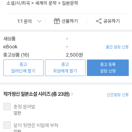
소설/시/희곡
>
세계의 문학
>
일본문학
선물하기
공유하기
새상품
-
eBook
-
출간 알림 신청
중고상품 (16)
2,500원
중고
중고
중고 등록
알라딘에 팔기
회원에게 팔기
알림 신청
작가정신 일본소설 시리즈 (총 23권)
신간알림 신청
춘정 문어발
절판
달의 뒷면은 비밀에 부쳐
절판