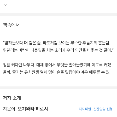
적이었던 나무의 맹아에서부터 시작된다.
나무는 첫 단편 '맹아'에서 비극의 싹을 틔운 뒤, 울고 웃고 죽어가는
책속에서
인간들을 지켜보며 천 년을 살다 마지막 단편 '낙지'에서 마을 사람들
이 지켜보는 가운데 줄기와 가지가 베이고 쓰러지는 운명과 마주한
다. 천 년의 시간을 횡단하는 총 8편의 연작으로, 각 편은 과거와 현대
“밤하늘보다 더 검은 숲. 파도처럼 보이는 무수한 우듬지의 흔들림.
의 이야기가 교차 진행되는 방식으로 구성되었다.
휘달리는 바람이 나뭇잎을 치는 소리가 우리 인간을 비웃는 것 같아.”
정말 커다란 나무다. 대체 땅에서 무엇을 빨아들였기에 이토록 커졌
을까. 줄기는 유치원생 열세 명이 손을 맞잡아야 겨우 에두를 수 있을
만큼 굵다. 높이는 삼십 미터 가까이 될 것이다. 굵은 줄기는 도중에
둘로 갈라지고, 그다음에 다시 몇 갈래로 갈라져서 마치 거대한 손이
하늘을 움켜쥐려고 허우적거리는 것처럼 보였다.
저자 소개
구멍 가운데 하나에는 신의 사자 노릇을 하는 흰 뱀이 살고 있다고 했
지은이:
오기와라 히로시
저자파일
신간알림 신청
다. 유치원 선생님한테 그런 말을 들은 뒤로 원아들은 이 나무에 가까