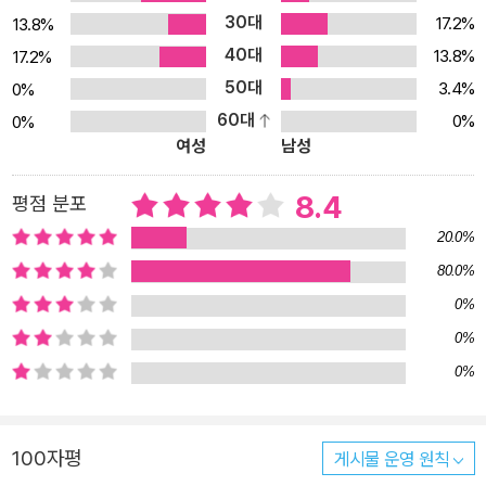
30대
17.2%
13.8%
내는 것으로 유명한 작가다. 일본 관동지방의 한적한 시골마을 언덕
40대
에 우뚝하니 하늘을 가리고 선 음산하리만큼 울창한 천 년 수령의 녹
13.8%
17.2%
나무. 소설의 주인공은 바로 이 장구한 세월을 인간과 함께 살아온 나
50대
3.4%
0%
무다. 소설은 부모와 함께 산에서 굶어 죽은 다섯 살 아이가 빨다 떨어
60대
0%
0%
여성
남성
뜨린 녹나무 열매에서 싹을 틔운, 그 태생부터가 비극적이었던 나무
의 맹아에서부터 시작된다. 이렇게 나무는 첫 단편「맹아」에서 비극의
8.4
평점 분포
싹을 틔운 뒤, 울고 웃고 죽어가는 인간들을 지켜보며 천 년을 살다 최
종 편 「낙지落枝」에서 마을 사람들이 지켜보는 가운데 줄기와 가지
20.0%
가 베이고 쓰러지는 쓴 운명과 마주한다. 헤이안시대부터 21세기의
80.0%
오늘까지, 천 년의 시간을 횡단하는 장대한 스케일이 압도적인 이 작
0%
품에는 총 여덟 편의 연작이 들었으며, 각 편은 시대를 달리하는 과거
0%
와 현대의 이야기가 교차 진행되는 방식으로 이루어져 있다. 천 년을
0%
살아도, 인간은 슬프고, 삶은 계속된다 헤이안시대, 모반에 쫓겨 양 발
꿈치 힘줄을 잘린 채 산속으로 도망친 귀족 일가, 친구들에게 이지메
를 당하고 나무에 목을 매달려는 중학생, 공습을 피해 자신의 보물 상
100자평
게시물 운영 원칙
자를 품에 안고 나무 밑으로 몸을 숨긴 소년, 가난 때문에 유곽으로 팔