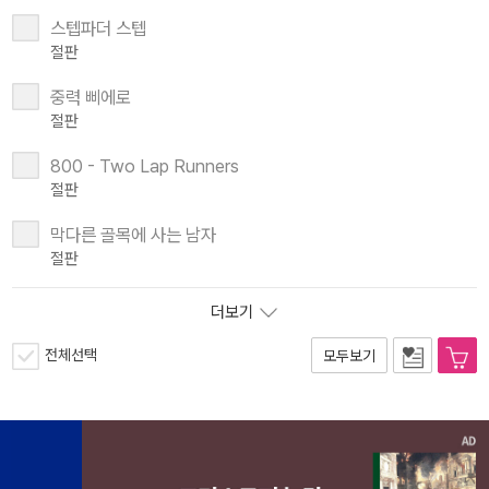
스텝파더 스텝
절판
중력 삐에로
절판
800 - Two Lap Runners
절판
막다른 골목에 사는 남자
절판
더보기
전체선택
모두보기