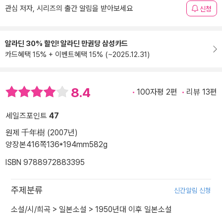
관심 저자, 시리즈의 출간 알림을 받아보세요
신청
알라딘 30% 할인! 알라딘 만권당 삼성카드
카드혜택 15% + 이벤트혜택 15% (~2025.12.31)
8.4
100자평 2편
리뷰 13편
세일즈포인트
47
원제 千年樹 (2007년)
양장본
416쪽
136*194mm
582g
ISBN 9788972883395
주제분류
신간알림 신청
소설/시/희곡
>
일본소설
>
1950년대 이후 일본소설