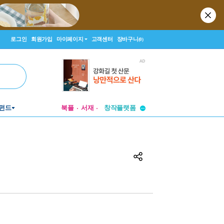
로그인
회원가입
마이페이지
고객센터
장바구니
(0)
투비컨티뉴드
창작플랫폼
펀드
북플
서재
투비컨티뉴드