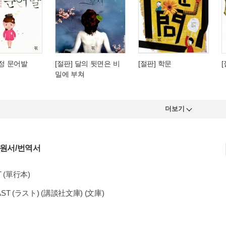
춘정 문어발
[절판] 달의 뒷면은 비
[절판] 학문
밀에 부쳐
더보기
 원서/번역서
T (單行本)
LAST (ラスト) (講談社文庫) (文庫)