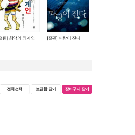
[절판] 최악의 외계인
[절판] 파랑이 진다
전체선택
보관함 담기
장바구니 담기