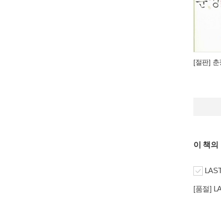
[절판] 
이 책의
LAS
[품절] 