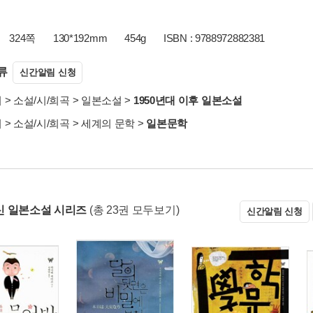
324쪽
130*192mm
454g
ISBN : 9788972882381
류
신간알림 신청
서
>
소설/시/희곡
>
일본소설
>
1950년대 이후 일본소설
서
>
소설/시/희곡
>
세계의 문학
>
일본문학
 일본소설 시리즈
(총 23권 모두보기)
신간알림 신청