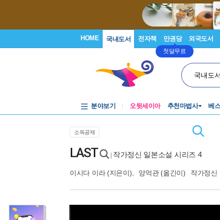
HOME
전자책
만권당
외국도서
국내도서
첫달무료
국내도
분야보기
오뒷세이아
추천마법사
베
소득공제
LAST
작가정신 일본소설 시리즈 4
|
이시다 이라
(지은이),
양억관
(옮긴이)
작가정신