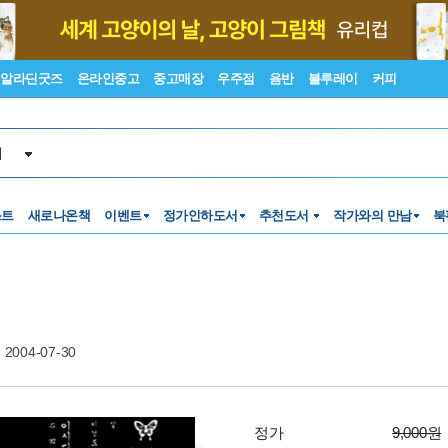
알라딘굿즈
온라인중고
중고매장
우주점
음반
블루레이
커피
서
스트
새로나온책
이벤트
정가인하도서
추천도서
작가와의 만남
북
2004-07-30
정가
9,000원