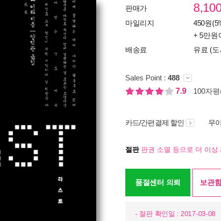
8,10
판매가
마일리지
450원(5
+ 5만원
배송료
유료 (도
Sales Point :
488
7.9
100자평(
카드/간편결제 할인
무이
절판
판권 소멸 등으로 더 이상 
품절센터 의뢰
보관함
- 절판 확인일 : 2017-03-08