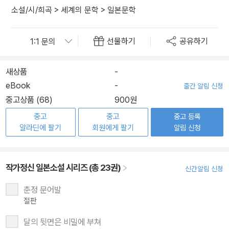
소설/시/희곡
>
세계의 문학
>
일본문학
선물하기
공유하기
새상품
-
eBook
-
출간 알림 신청
중고상품 (68)
900원
중고
중고
중고 등록
알라딘에 팔기
회원에게 팔기
알림 신청
작가정신 일본소설 시리즈 (총 23권)
신간알림 신청
춘정 문어발
절판
달의 뒷면은 비밀에 부쳐