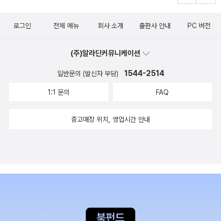
다. 그녀는 잡다한 세상의 소음을 모두 샤우트아웃하고, 그 속에
서 특별한 소리만을 뽑아내는 강력한 필터를, 그 펜 끝에 가지고
로그인
전체 메뉴
회사 소개
출판사 안내
PC 버전
있다.] - 우스이 유지 (소설가) - 예전에, 책 소개 페이지에서 목차
부분에 오타가 있다고 알라딘에 비밀로 건의했는데, 아직 수정이
(주)알라딘커뮤니케이션
안 된 듯합니다. 고쳐주세요./
1544-2514
일반문의 (발신자 부담)
1:1 문의
FAQ
중고매장 위치, 영업시간 안내