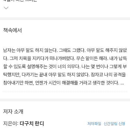
에 빠진다. 간신히 이어가는 관계, 이미 끝나버린 관계, 새로 시작하는
관계, 이 모든 것에 대한 사념이 그녀들의 가슴속에서 요동을 친다.
책속에서
남자는 아무 말도 하지 않는다. 그때도 그랬다. 아무 말도 해주지 않았
다. 그저 치묵을 지키다가 떠나가버렸다. 무슨 말이든 해라. 내가 납득
할 수 있도록 설명해주는 것이 너의 의무다. 나는 몇 번이나 그렇게 부
탁했지만, 다카기는 끝내 아무 말도 하지 않았다. 잠자코 나의 공격을
참아내기만 하면, 언젠가 시간이 해결해줄 거라고 생각한 것이다. 자
신의 불성실함, 자신의 이기심, 자신의 변심, 그 모든 것을 침묵으로
덮어버리려 했다. - '아카시아비를 맞으며' 중에서
저자 소개
식사를 하고는 잽싸게 나를 내려놓고 가버렸다. 뭐야 이게. 게다가 키
스도 하지 않았다. 좋아하는데, 이렇게 좋아하는데, 얄밉다. 사랑하니
지은이:
다구치 란디
저자파일
신간알림 신청