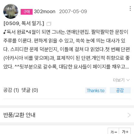
결단력 있는 주인공에 이끌린다. 이건 밝음과 어둠의 확연한 구분
이 아니다. 밝아서 돋보이는 주인공이 있고, 어두워서 공감하여
302moon
2007-05-09
메뉴
고개를 끄덕거리게 만드는 주인공이 분명 있다. (스스로는 어두
[0509, 독서 일기.]
운 주인공에 더욱 빠져들지만)비록 현 상황에 고립되어 있을지라
♪독서 완료*4월이 되면 그녀는.연애단편집. 짤막짤막한 문장이
도, 무언가 뒤집을 수 있는 여지를 보여주는 그런 주인공. 감당할
주류를 이룬다. 편하게 읽을 수 있고, 쏙쏙 눈에 띄는 대사가 있
수 있는 선에서 저지르고 보는, 그런 주인공을 소설 속에서 만들
다. 스피디한 문제 덕분인지, 이틀에 걸쳐 다 읽었다.첫 번째 단편
기도 하고.(-_-)능동적 대응보다 수동적 대응이 더 많았다는 것
(아카시아 비를 맞으며)과, 표제작이 된 단편.개인적 취향으로 좋
이, 내 안의 빈 상자를 채워주지 못했다는, 내게서 섣부른 결론을
았다. ^^뒷부분으로 갈수록, 대담한 묘사들이 페이지를 채우고
끌어내기에 이르렀다. 그러다가 차츰 대화에 매료되어 하나하나
있었다.*기록실로의 여행개인적으로 좋아하는 타입의 표현을 몇
몰두하여 다시금 곱씹었던 것은 그래도 아직 단정할 수 없다는 생
더보기
몇 찾았다. 이 또한 계기가 되어, 새로운 카테고리에 내가 좋아하
각이 들어서였다.작가는, 돌을 찾아가는 과정을 사랑이라고 해석
공감 (
1
)
댓글 (0)
는 표현을 담을 생각이다.*글쓰기 전략밑줄 긋기로 몇 가지 정리
하여, 담아내려 노력했다고 전한다. [각 작품의 주인공들은 불행
해두었다. 새로운 카테고리를 만들어, 작전 노트 식으로 페이퍼를
하지는 않지만 어딘가 채워지지 않는 기분을 안고 살아간다. 그들
만들 생각이다.
은 '누군가와 연결되어 있고 싶은 강렬한 충동'에 휩싸여 있다. 그
반품/교환 안내
런 그들에게 '전화'는 갈등의 증폭제인 동시에 해소제이다.] - 책
소개 중에서.[들리지 않는 소리, 그것을 듣는 작가가 다구치 란디