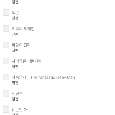
절판
학문
절판
최악의 외계인
절판
파랑이 진다
절판
사이좋은 비둘기파
절판
사슴남자 - The fantastic Deer-Man
절판
천년수
절판
레몬일 때