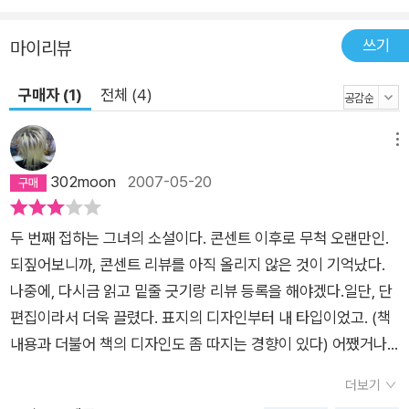
쓰기
마이리뷰
구매자 (1)
전체 (4)
메뉴
302moon
2007-05-20
두 번째 접하는 그녀의 소설이다. 콘센트 이후로 무척 오랜만인.
되짚어보니까, 콘센트 리뷰를 아직 올리지 않은 것이 기억났다.
나중에, 다시금 읽고 밑줄 긋기랑 리뷰 등록을 해야겠다.일단, 단
편집이라서 더욱 끌렸다. 표지의 디자인부터 내 타입이었고. (책
내용과 더불어 책의 디자인도 좀 따지는 경향이 있다) 어쨌거나,
구입은 해서 별다른 탈 없이(중도에 그치거나, 버럭버럭 성질을
더보기
낸다거나_ 허나, 약간은 짜증을 내긴 했었다.)읽기는 했지만, 아