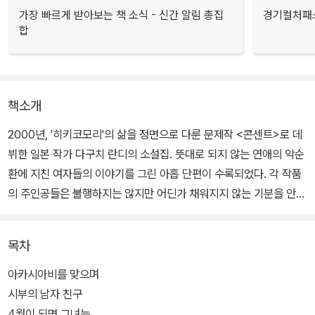
가장 빠르게 받아보는 책 소식 - 신간 알림 총집
경기컬처패스
합
책소개
2000년, '히키코모리'의 삶을 정면으로 다룬 문제작 <콘센트>로 데
뷔한 일본 작가 다구치 란디의 소설집. 뜻대로 되지 않는 연애의 악순
환에 지친 여자들의 이야기를 그린 아홉 단편이 수록되었다. 각 작품
의 주인공들은 불행하지는 않지만 어딘가 채워지지 않는 기분을 안고
살아간다. 그들은 '누군가와 연결되어 있고 싶은 강렬한 충동'에 휩싸
여 있다. 그런 그들에게 '전화'는 갈등의 증폭제인 동시에 해소제이다.
목차
각 이야기 속 여자 주인공들은 일에서도 사랑에서도 평균 이하 이상
아카시아비를 맞으며
도 아닌 지극히 평범한 캐릭터들이다. 사랑에 빠진 순간 잠시 황홀하
시부의 남자 친구
지만, 사랑을 지속해야 하는 상황에서는 언제나 불안하고, 쉽게 고독
4월이 되면 그녀는