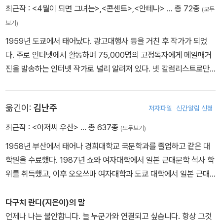
까 좀더 기분을 헤아려줬으면 한다. 내가 반한 남자지만, 내게는 더 반
최근작 :
<4월이 되면 그녀는>
,
<콘센트>
,
<안테나>
… 총 72종
(모두
해줘야지 그렇지 않으면 속이 시끄럽다. 내가 좋아하는 것보다 나마
보기)
가 나를 조금 더 좋아해주지 않으면 나는 불안해서 견딜 수가 없다. 거
1959년 도쿄에서 태어났다. 광고대행사 등을 거친 후 작가가 되었
짓이라도 좋으니까, 너를 좋아한다는 포즈라도 취했으면 좋겠다. 포
다. 주로 인터넷에서 활동하며 75,000명의 고정독자에게 메일매거
즈라도 상관없는데. 그런 척만 해줘도 되는데. 그것만으로도 나는 안
진을 발송하는 인터넷 작가로 널리 알려져 있다. 넷 칼럼리스트로만
심하고 잘 수 있는데. - '건강을 위해 지나친 흡연을 삼갑시다' 중에서
알려져 있다가 2000년 6월 인터넷 밖으로 뛰쳐나와 <콘센트>라는
첫 소설을 발표했다. 2001년 소설 <되도록 화내지 않고 살아가고 싶
옮긴이:
김난주
저자파일
신간알림 신청
다>로 제1회 후진코론문예상을 수상하고, 2005년 <후지산>으로 나
오키 상 후보에 올랐다. 이후 소설과 에세이를 꾸준히 집필하고 있다.
최근작 :
<아저씨 우산>
… 총 637종
(모두보기)
대표 3부작이라 불리는 <콘센트>, <안테나>, <모자이크> 외에, 소
1958년 부산에서 태어나 경희대학교 국문학과를 졸업하고 같은 대
설 <7 days in Beil>, <어젯밤 만날까요>, <드림 타임>, <빛의 회
학원을 수료했다. 1987년 쇼와 여자대학에서 일본 근대문학 석사 학
전목마>, <피폭의 마리아>, <목령>, <그 밤, 나는 기적을 빌었다>,
위를 취득했고, 이후 오오쓰마 여자대학과 도쿄 대학에서 일본 근대
에세이 <하모니의 행복>, <흐트러짐과 이어짐>, <더 이상 소비조차
문학을 연구했다. 현재 일본 문학 전문 번역가로 활동 중이다. 옮긴 책
쾌락이 아닌 그녀에게>, <언젠가 숲에서 만나는 날까지>, <새는 혼
으로 『냉정과 열정 사이 Rosso』, 『반짝반짝 빛나는』, 『낙하하는 저
다구치 란디(지은이)의 말
자 힘만으로는 날 수 없다>, <오컬트>, <성지순례>, <전생>, <뿌리
녁』, 『홀리 가든』, 『좌안 1·2』, 『제비꽃 설탕 절임』, 『소란한 보통날』,
언제나 나는 불안합니다. 늘 누군가와 연결되고 싶습니다. 항상 그것
를 가진 것, 날개를 가진 것> 등이 있다.