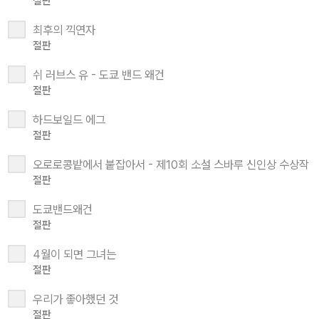
절판
최후의 끽연자
절판
쉬 러브스 유 - 도쿄 밴드 왜건
절판
하드보일드 에그
절판
오로로콩밭에서 붙잡아서 - 제10회 소설 스바루 신인상 수상작
절판
도쿄밴드왜건
절판
4월이 되면 그녀는
절판
우리가 좋아했던 것
절판