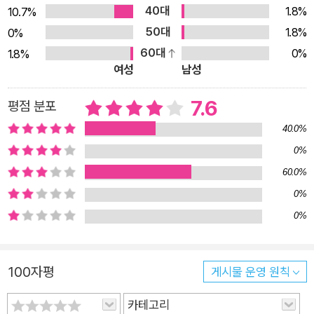
40대
1.8%
10.7%
50대
1.8%
0%
60대
0%
1.8%
여성
남성
7.6
평점 분포
40.0%
0%
60.0%
0%
0%
100자평
게시물 운영 원칙
카테고리