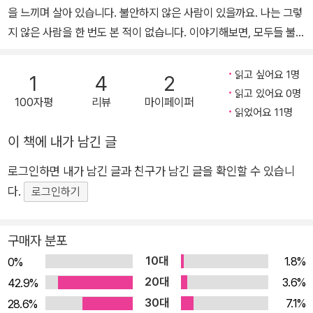
『부드러운 양상추』, 『수박 향기』, 『하느님의 보트』, 『우는 어른』, 『울
을 느끼며 살아 있습니다. 불안하지 않은 사람이 있을까요. 나는 그렇
지 않는 아이』, 『등 뒤의 기억』, 『즐겁게 살자, 고민하지 말고』, 『저물
지 않은 사람을 한 번도 본 적이 없습니다. 이야기해보면, 모두들 불안
듯 저물지 않는』, 『도토리 마을의 모자 가게』, 『도토리 마을의 빵집』,
을 느끼며 살고 있습니다. 모두에게 잊힌 것 같아 불안한 날, 그럴 때
『도토리 마을의 경찰관』, 『까만 크레파스와 요술가게』, 『누에콩의 기
나는 뭔가 새로운 일을 시작해야지 하고 생각합니다. 여행을 가자, 책
읽고 싶어요 1명
1
4
2
분 좋은 날』 등이 있다.
을 읽자, 소설을 쓰자, 쇼핑을 하자, 요리를 하자...
읽고 있어요 0명
100자평
리뷰
마이페이퍼
읽었어요 11명
'말'은 누군가에게 전해질 때 '감정'을 일으킵니다. 그리고 그 감정은
이 책에 내가 남긴 글
뇌로 전달되어 '지혜'나 '새로운 인식'이나 '행동'을 이끌어냅니다. 나
는 누군가의 뇌에 호소하고 싶어 글을 씁니다. 이렇게 쓰고 있으면, 그
로그인하면 내가 남긴 글과 친구가 남긴 글을 확인할 수 있습니
글이 나를 자극하고 지탱해줍니다. 나는 나의 말로 힘이 납니다.
다.
로그인하기
구매자 분포
10대
1.8%
0%
20대
3.6%
42.9%
30대
7.1%
28.6%