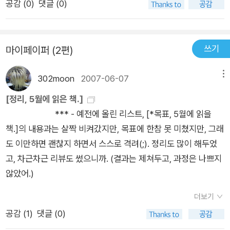
공감 (
0
)
댓글 (0)
홉 가지 단편은 전체적 평으로 그다지 특이했다거나 환호하는 스
타일의 글은 결코 아니었다. 다만, 표제작이랑 몇몇 단편에서 군
데군데 담아두고픈 표현(개인적 판단으로)을 발견했다는 정도가
쓰기
마이페이퍼 (2편)
건진 거라고 할까.(건방진 거 알지만, 그렇다고 덮어놓을 수는 없
는 법. 좋았다는 인상으로 쉬이 바꿀 수도 없는 법.)또한 간간이,
302moon
2007-06-07
메뉴
등장인물들의 대화가 끌어당기는 매력이 있었다. 그 대화가, 소설
의 전체(분위기라던가, 의도라던가)를 아우르는 열쇠가 되었다는
[정리, 5월에 읽은 책.]
생각을 한다.[“응, 서른이 되기 전에 좀 과감한 행동을 해보고 싶
*** - 예전에 올린 리스트, [*목표, 5월에 읽을
어서. 그렇게라도 하지 않으면 마냥 이대로 눌러앉을 것 같아서
책.]의 내용과는 살짝 비켜갔지만, 목표에 한참 못 미쳤지만, 그래
말이지.”][“대단하지, 벚나무. 아무 불평 않고 기다렸어. 비가 그
도 이만하면 괜찮지 하면서 스스로 격려(;). 정리도 많이 해두었
치고 꽃이 피기를, 그저 잠자코 기다린 거야. 슬퍼하지도 않고 괴
고, 차근차근 리뷰도 썼으니까. (결과는 제쳐두고, 과정은 나쁘지
로워하지도 않고, 아니 그런 생각조차 하지 않고 끈질기게 기다리
않았어.)
다가, 지금 이렇게 활짝 핀 거겠지.”]주인공 여자들의 성격에 관
더보기
해 언급한다면, 그리 주관이 뚜렷한 타입은 아니었다. 그래서 달
공감 (
1
)
댓글 (0)
리 끌리지 않았던 걸지도 모르겠다. 나는, 다소 충동적이긴 해도,