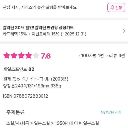
관심 저자, 시리즈의 출간 알림을 받아보세요
신청
알라딘 30% 할인! 알라딘 만권당 삼성카드
카드혜택 15% + 이벤트혜택 15% (~2025.12.31)
7.6
100자평 1편
리뷰 4편
세일즈포인트
82
원제 ミッドナイト·コ-ル (2003년)
양장본
240쪽
131*193mm
336g
ISBN 9788972883012
주제분류
신간알림 신청
소설/시/희곡
>
일본소설
>
1950년대 이후 일본소설