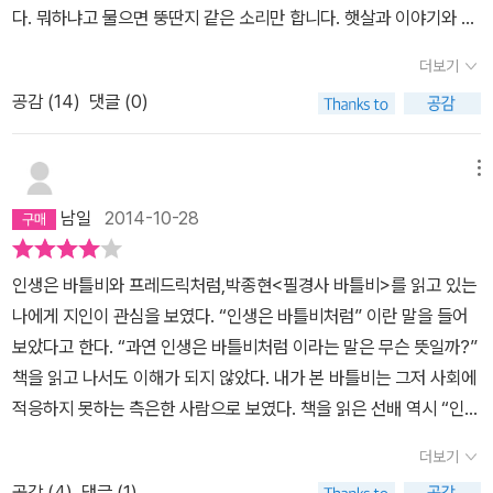
라 꼽을만 했지만 분명 그 사람도 자신의 분야에서 깔끔하게 해내는
다. 뭐하냐고 물으면 뚱딴지 같은 소리만 합니다. 햇살과 이야기와 색
일들이 많았다. 하지만 그 당시에는 좋지 않은 생각이 꼬리에 꼬리를
깔을 모은다고요. 다른 생쥐들은 그게 겨울 식량을 모으는 것과 무슨
더보기
물어 눈에 밟히게 되는. 한마디로 내 마음에 낙인 되어버려 상대가 좋
관계가 있을까 의문이 가지만 프레드릭을 따돌리진 않습니다. 드디어
지 않은 모습들만 찾아버린 셈이였다는 생각하게 되었다. 어차피 함
공감 (
14
)
댓글 (0)
겨울이 되었습니다. 먹을 것이 많을 땐 모두 행복했습니다. 시간이 흘
께 일해야할 사람이라면, 어떻게 해도 벗어날 수 없는 구조 속에서 생
러 식량은 떨어졌고, 날씨만큼 마음도 추워져 모두 입을 다물었지요.
활하고 있는거라면 생각을 조금 바꿔서 그의 좋은 장점을 확대해서
그때서야 프레드릭이 생각납니다. 프레드릭이 준비한다던 그 겨울 양
메뉴
생각해 볼 수도 있지 않을까. 손재주가 좋았던 그가 나를 대신해서 해
식이 궁금해졌습니다. 프레드릭의 이야기는 마법이었습니다. 햇살 이
남일
2014-10-28
줬던 많은 일들을 떠올리며 그에게 좀 더 믿음을 줄 수는 없었던 것일
야기에 몸이 따뜻해지고, 회색빛 돌담 틈에서 노랑, 파랑, 빨강, 초록
까? 지금 다시 그 를 만나게 된다면 나는 그를 '어이~ 프레드릭' 이라
빛 꽃을 볼 수 있는 마음을 만들어줍니다. 마지막으로 들쥐 네 마리가
인생은 바틀비와 프레드릭처럼,박종현<필경사 바틀비>를 읽고 있는
고 부르고 싶다. 나와 똑같은 생각과 똑같은 행동만이 옳다고 믿었던
일 년 내내 얼마나 열심히 살아왔는지 한 편의 시처럼 들려줍니다. 프
나에게 지인이 관심을 보였다. “인생은 바틀비처럼” 이란 말을 들어
내 자신에게 이 세상에는 수 많은 프레드릭이 존재하고 있음을. 그들
레드릭의 이야기에 마음이 따뜻해진 생쥐들은 남은 겨울을 춥지 않게
보았다고 한다. “과연 인생은 바틀비처럼 이라는 말은 무슨 뜻일까?”
이 틀린게 아니라, 다를 뿐이라는 사실을. 그런 의미로 이 동화의 명장
보냈겠지요? 만약 식량을 모으지 않는다고 프레드릭을 무리에서 소
책을 읽고 나서도 이해가 되지 않았다. 내가 본 바틀비는 그저 사회에
면은 바로 이 장면이 아닐까 하는 생각을 한다. ' 프레드릭 넌 왜 일
외시켰다면 그들의 겨울이 어땠을까요? 사실 프레드릭을 시인으로
적응하지 못하는 측은한 사람으로 보였다. 책을 읽은 선배 역시 “인생
을 안 하니?' 들쥐들이 물었습니다.'나도 일하고 있어. 난 춥고 어두운
만들어준 건 네 마리의 들쥐였던 거죠. 나와 다른 프레드릭을 인정하
은 바틀비처럼” 이라는 말이 이해되지 않는다고 했다. 시종일관 청량
겨울날들을 위해 햇살을 모으는 중이야' 프레드릭이 대답했습니
고 함께 겨울을 보낼 수 있도록 해주었으니까요!
더보기
한 모습으로 묘사되는 바틀비가 아무것도 택하지 않는 이유를 알기
다.
공감 (
4
)
댓글 (1)