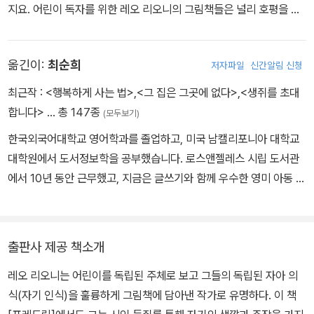
지요. 어린이 독자를 위한 레오 리오니의 그림책들은 널리 호평을 받
았는데, 《꿈틀꿈틀 자벌레》, 《프레드릭》, 《헤엄이》, 《알렉산더와 장
난감 쥐》는 칼데콧 아너상을 받았지요. 1975년에 처음 출간된 《작은
옮긴이:
최순희
저자파일
신간알림 신청
조각 페체티노》는 레오 리오니의 첫 그림책 《파랑이와 노랑이》만큼
이나 매력적이지만 한동안 구하기 힘들었어요. 그러나 많은 독자의
최근작 :
<행복하게 사는 법>
,
<그 집은 그곳에 없다>
,
<생쥐를 초대
요청 덕분에 다시 출간하게 되었어요. 〈시카고 트리뷴〉이 “간결한 우
합니다>
… 총 147종
(모두보기)
화의 거장”이라고 칭송했던 레오 리오니는 1999년, 여든아홉 살로
한국외국어대학교 영어학과를 졸업하고, 미국 남캘리포니아 대학교
세상을 떠났습니다.
대학원에서 도서정보학을 공부했습니다. 로스앤젤레스 시립 도서관
에서 10년 동안 근무했고, 지금은 글쓰기와 함께 우수한 영미 아동 문
학 작품들을 국내에 소개하는 작업을 하고 있습니다. 쓴 책으로 소설
『불온한 날씨』와 산문집 『딸이 있는 풍경』, 『넓은 잎새길의 집, 그리
고 오래된 골목들의 기억』이 있고, 옮긴 책으로 『비밀의 집 테라비시
출판사 제공 책소개
아』, 『프레드릭』, 『시간의 주름』 등이 있습니다.
레오 리오니는 어린이를 독립된 주체로 보고 그들의 독립된 자아 의
식(자기 인식)을 훌륭하게 그림책에 담아낸 작가로 유명하다. 이 책