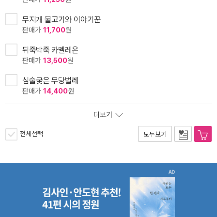
무지개 물고기와 이야기꾼
판매가
11,700
원
뒤죽박죽 카멜레온
판매가
13,500
원
심술궂은 무당벌레
판매가
14,400
원
더보기
전체선택
모두보기