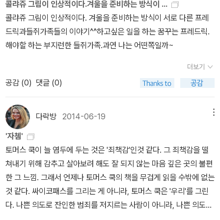
았던 형형색색의 자연을 담았던 이야기, 가만히 앉아 생각해온 시를
콜랴쥬 그림이 인상적이다.겨울을 준비하는 방식이 ...
낭송하였다. 프레드릭은 모두와 배고파하던 영혼의 배고픔을 채워 주
콜랴쥬 그림이 인상적이다. 겨울을 준비하는 방식이 서로 다른 프레
며 이야기는 끝난다. “눈송이는 누가뿌릴까? 얼음은 누가 녹일까?
드릭과들쥐가족들의 이야기^^하고싶은 일을 하는 꿈꾸는 프레드릭.
궂은 날씨는 누가 가져올까? 맑은 날씨는 누가 가져올까?유월의 네
해야할 하는 부지런한 들쥐가족.과연 나는 어떤쪽일까~
잎 클로버는 누가 피워 낼까?날을 저물게 하는 건 누구일까? 달빛을
더보기
밝히는 건 누구 일까? 하늘에 사는 들쥐 네 마리.너희들과 나같은 들
공감 (
0
)
댓글 (0)
쥐 네 마리. 봄 쥐는 소나기를 몰고 온다네.여름 쥐는 온갖 꽃에 색칠
을 하지.가을 쥐는 열매와 밀을 가져온다네.겨울 쥐는 오들오들 작은
몸을 웅크리지. 계절이 넷이니 얼마나 좋아?넘치지도 모자라지도 않
다락방
2014-06-19
메뉴
는 딱 사계절” 레오 리오니 동화책 <프레드릭>은 육체적 포만감이
'자쳄'
나 물질적 풍요만으로 채울 수 없는 영혼의 배고픔에 대해 말하고 있
토머스 쿡이 늘 염두에 두는 것은 '죄책감'인것 같다. 그 죄책감을 떨
다. 짧고 가벼운 글이지만, 독자들에게 던지는 질문의 무게는 결코 가
쳐내기 위해 감추고 살아보려 해도 잘 되지 않는 마음 깊은 곳의 불편
볍지 않다. <프레드릭>에서 나오는 들쥐들은 실용성을 중시하는 현
한 그 느낌. 그래서 언제나 토머스 쿡의 책을 무겁게 읽을 수밖에 없는
대인들의 모습이 그대로 투영하고 있는 것이다. 그들은 프레드릭의
것 같다. 싸이코패스를 그리는 게 아니라, 토머스 쿡은 '우리'를 그린
행동을 이해 못하며 비난 했지만, 프레드릭은 자신과 들쥐들이 걷는
다. 나쁜 의도로 잔인한 범죄를 저지르는 사람이 아니라, 나쁜 의도가
길이 다르다는 것을 보여 주었다. 두 주인공의 공통점은 가치를 추구
아니었는데 작은 실수-혹은 장난-를 함으로써 다른 사람들에게 커다