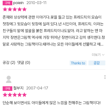
설의 가장 핵심적인 장면이다. 화자는 바틀비와의 첫 만남에서 그를
poiein
2010-03-11
던 우리는, 나와 다른 상대를 포용하거나 이해할 줄 몰랐다. 그저 다르
긍정적으로 평가 하였고, 비범한 필사 능력을 확인한 이후부터 그가
다는 이유로 싫어하거나 흉보기만 했지, 그의 내면을 들여다보거나
무엇을 하던지 그를 지지하였다. 하지만 변호사가 그에게 필사 이외
존재와 상상력에 관한 이야기다.꽃을 들고 있는 프레드릭의 모습이
배려하는 걸 눈곱만큼도 모르고 자란 듯하다. 하지만 여기 등장하는
의 다른 업무를 시키면 “하지 않는 편을 택하겠습니다.” 라며 지시를
첫장에그 뒷모습이 뒷장에 실려 있다.넌 시인이야, 프레드릭. 이라는
들쥐들은 남다른 '프레드릭'을 흉보거나 배척하지 않고 담담히 묵인해
거절한다. 오히려 변호사는 바틀비의 강경한 태도에 본인이 당황한
친구들의 말에 얼굴을 붉힌 프레드릭이나도알아. 라고 말하는 맨 마
준다. 꼬치꼬치 묻거나 간섭하지 않고, 남들이 일할 때 가만히 있어도
다. 이 후 바틀비는 모든 것을 거부하기 시작하였다. 변호사는 집에 가
지막 장면은그림책 역사에 가장 뛰어난 장면이라고 감히 생각한다.정
배려해준다. 참으로 바람직한 형태라고 생각되지만, 우리 아이들이라
지 않은 채 사무실에서 기거하는 바틀비가 슬슬 두렵고 부담스러운
말로 사랑하는 그림책이다.태어나는 모든 아이들에게 선물하고 매일
면 이럴 수 있을까? 혼자만 일하거나 심부름이라도 더하게 되면 당장
존재로 느끼기 시작했다. 결국 그에게 해고통보를 하며 떠나달라는
밤 읽어주고 싶은 그림책이다.
억울해서 입을 댓 발이나 내밀고 있으니까! ^^ 추운 겨울을 나기 위해
더보기
지시 아닌 지시를 하며 퇴직금까지 챙겨 주며 부탁했다. 하지만 이마
모두 열심히 양식을 모을 때, 혼자 가만히 햇살과 색갈을 모으고 이야
저도 “떠나지 않는 편을 택했다.” 결국 변호사는 떠나지 않는 바틀비
공감 (
2
)
댓글 (0)
기를 모으는 프레드릭은 진정한 철학자다. 겨울이 양식도 점점 떨어
를 피해 쫒기 듯 자신이 회사를 옮기기로 결정하였다. 이 후 사무실을
져가고 오직 잿빛의 추위에 잠겨 있을 때, 드디어 우리 주인공 프레드
떠나지 않고 생활하던 바틀비는 건물주가 그를 부랑자로 신고하면서
메뉴
릭의 때가 된 것이다. 가만히 눈을 모으고 햇살을 보내주어 따뜻함을
교도소에 수감되어 쓸쓸하게 생을 마치며 소설은 마무리 된다. “내
느끼게 하고, 알록달록 색깔을 맛보게 한다. 마치 무대공연이라도 하
철부지
2007-04-17
가 최초로 느꼈던 감정은 순전한 우울과 진심어린 동정심이었다. 그
듯 프레드릭이 친구들에게 들려주는 이야기는 한 편의 시처럼 들쥐들
러나 바틀비의 쓸쓸함이 내 상상 속에서 점점 커져갈수록, 그만큼 바
의 가슴에 젖어 들었다. 친구들은 감탄하며 '프레드릭, 넌 시인이야!'
단순해 보이면서도 아이들에게 많은 느낌을 전해주는 그림책이다!
로 그 우울은 두려움으로, 그 동정심은 혐오감으로 녹아들었다.” 열
프레드릭은 얼굴을 붉히며 인사 한 다음 수줍게 말하죠. '응, 나도 알