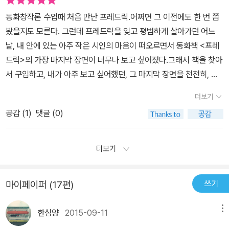
은 그는 1939년 29세의 미국으로 이민을 가서 광고회사에서 상업
동화창작론 수업때 처음 만난 프레드릭.어쩌면 그 이전에도 한 번 쯤
디자인 일을 시작하였다. 그는 화가, 조각가, 사진작가, 그래픽 디자이
봤을지도 모른다. 그런데 프레드릭을 잊고 평범하게 살아가던 어느
너, 아트 디렉터로 성공하였으며, 1959년에야 그림책 작가 및 일러
날, 내 안에 있는 아주 작은 시인의 마음이 떠오르면서 동화책 <프레
스트레이터로 일을 시작하였다. 저자는 자신의 경험을 바탕으로 한
드릭>의 가장 마지막 장면이 너무나 보고 싶어졌다.그래서 책을 찾아
조언을 <프레드릭>이라는 책을 통해 이야기하고 있다. 적성에 맞지
서 구입하고, 내가 아주 보고 싶어했던, 그 마지막 장면을 천천히, 내
않는 일을 꾹꾹 참아가며 살아가는 현대인들에게 프레드릭이 전하는
기억에 오래오래 남기기 위해서 읽고, 또 읽었다. 프레드릭처럼, 시인
메시지는 바틀비와 묘하게 닮은 구석이 있다. <프레드릭>은 돌담 틈
더보기
으로, 예술가로, 살고 싶다.
에서 겨울나기를 준비하는 들쥐들의 이야기를 담은 동화책이다. 들쥐
공감 (
1
)
댓글 (0)
들은 겨울을 나기위해 식량을 모으며 밤낮없이 일했다. 하지만 한 마
리의 들쥐만은 일을 하지 않았다. 모든 들쥐가 일 할 때, 그 들쥐는 햇
살 아래서 태평하게 쉬었다. 어느 날은 돌담에 올라가 경치를 감상하
더보기
기도 하였고, 가만히 앉아 졸기도 하였다. 시간이 지나 겨울이 오자 들
쥐들은 보금자리에 모여 앉았다. 처음에는 넉넉한 식량에 걱정 없이
쓰기
마이페이퍼 (17편)
지냈다. 시간이 지날수록 식량은 부족해지기 시작했다. 그 때, 프레드
릭은 자신이 해온 일들을 들쥐들에게 들려주었다. 낮잠을 자면서 느
한심양
2015-09-11
메뉴
끼던 따듯한 햇살 이야기, 온통 잿빛의 겨울 속에서 푸른초원에서 보