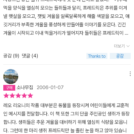
릭에게 이야기해달라 조르기 시작했다. 프레드릭은 그간 자신의 머리
먹을 양식을 열심히 모으는 들쥐들과 달리, 프레드릭은 추위를 이겨
속에 모아놓은 이야기꺼리를 풀어놓으며 무료했던 시간들을 즐겁게
낼 햇살을 모으고, 잿빛 겨울을 알록달록하게 해줄 색깔을 모으고, 얘
보내게 된다는 이야기였는데, 이 동화책을 읽으며 나는 모두가 똑같
깃거리가 부족한 겨울을 풍성하게 만들어줄 이야기를 모은다. 긴긴
았다면 그 기나긴 겨울을 어떻게 보내게 되었을까 하는 생각을 하게
겨울이 시작되고 이내 먹을거리가 떨어지자 들쥐들은 프레드릭이 모
되었다. 아마도 모두다 지겹고 따분하기만 하다며 툴툴거리고 무기력
아 둔 햇살과 색깔과 이야기를 나누며 따뜻함과 행복을 느낀다. ｀프
한 겨울을 짜증스러워했을테고 그렇게 봄이 찾아오기를 손꼽아 기다
더보기
레드릭! 넌 시인이야!｀ 라는 최고의 찬사에 ｀나도 알아｀라며 수줍
렸을 것이다. 이렇게 생각을 정리하다보니 사회 생활에서 있었던 일
공감 (
9
)
댓글 (4)
게 웃는 프레드릭^^ 예술과 예술가의 가치, 서로 다름에 대한 인정을
이 떠올랐다. 함께 일했던 동료 중에서 한 분은 정말 일을 하기 싫어했
이토록 아름답게 표현해내는 작가 레오 리오니는 분명 행복한 작가일
고, 매사 툴툴거리기를 좋아했다. 또 자신의 일을 상대방에게 전가시
것이다. 프레드릭에게 나도 엄지 척! ^^
메뉴
키거나, 의지를 많이해서 상대가 힘들어하는 경우도 참 많아서 기피
하는 사람이 되었다. 그때는 그 사람이 정말 싫고 미웠다. '왜 저 사람
소나무집
2006-01-07
은 저렇게 행동하지? 왜 자기의 일을 스스로 하려고 하지 않지? 왜 자
꾸 의지하는거지?' 등의 수 많은 의문들이 꼬리를 물고서 자주 괴롭히
레오 리오니의 작품 대부분은 동물을 등장시켜 어린이들에게 교훈적
고 심적으로 힘들게 했던 적이 있었다. 그런데 만약, 그 사람이 나와
인 메시지를 전달합니다. 이 책 또한 그의 단골 주인공인 생쥐가 등장
조금 다른 사람일 뿐이라고 이해했더라면 어땠을까? 분명 의지하고
합니다. 생쥐들은 추운 겨울을 대비하기 위해 열심히 식량을 모읍니
상대에게 자신의 일을 전가시키는 등, 함께 일하는 동료로는 최악이
다. 그런데 한 마리 생쥐 프레드릭만 늘 졸린 눈을 하고 앉아 있습니