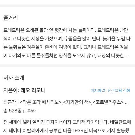
줄거리
프레드릭은 오래된 돌담 옆 헛간에 사는 들쥐이다. 프레드릭은 낭만
적이고 따뜻한 시상을 가졌으며, 수줍음을 많이 탄다. 늦가을 무렵 다
른 들쥐들은 겨우살이 준비에 여념이 없다. 그러나 프레드릭은 겨울
이 다가와도 다른 들쥐들처럼 양식을 모으지 않고, 태양의 따뜻한 온
기와 여름에 볼 수 있는 찬란한 색깔, 그리고 계절에 어울리는 낱말을
모으느라 바쁘다. 겨울이 되어 저장해 놓은 먹이가 떨어지자 들쥐들
저자 소개
은 배가 고파 재잘댈 힘조차 잃어버린다. 그때 시인 프레드릭은 가을
날 모아둔 자신의 양식을 꺼내 다른 들쥐들에게 나누어 준다. 쥐들은
지은이:
레오 리오니
저자파일
신간알림 신청
프레드릭이 모아 놓은 햇살과 색깔과 아름다운 낱말에 추위와 배고픔
최근작 :
<작은 조각 페체티노>
,
<자기만의 색>
,
<코르넬리우스>
…
을 잊고 행복해한다.
총 528종
(모두보기)
전 세계에 널리 알려진 디자이너이자 그림책 작가입니다. 네덜란드에
서 태어나 이탈리아에서 공부한 다음 1939년 미국으로 가서 활동했