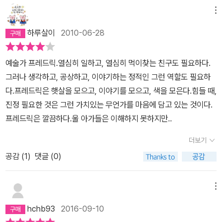
격차를 보이고 있다. 아직 환갑도 되지 않은 베이비부머 세대가 은퇴
합니다.'개미와 베짱이'의 대안동화로 보기도 하던데..직접적인 노동
메뉴
하기 시작했고, 그 다음 세대는 주택 대출금의 노예로 전락하고, 그 다
이 교훈을 주는 개미와 베짱이 보다..프레드릭을 읽으면서 더 가슴이
음 세대는 취업의 문턱에서 수도 없는 좌절을 느끼고 있다. 당당하게
하루살이
2010-06-28
따뜻해 지는 이유가 무엇일까요..동화책 속에 등장하는 쥐빛 생쥐들
꿈을 펼칠 수 없는 가여운 미래세대에게 허먼 멜빌은 <필경사 바틀비
은..프레드릭의 마법에 따라 아주 아름다른 색상으로 물듭니다.정말
>라는 이야기를 통해 위안을 건네고 있는 것이다. <필경사 바틀비>
예술가 프레드릭.열심히 일하고, 열심히 먹이찾는 친구도 필요하다.
한편의 동화를 제대로 읽었네요..
를 읽는 내내 답답함을 느낄 수 있다. 문제는 책을 다 읽고 나서도 속
그러나 생각하고, 공상하고, 이야기하는 정적인 그런 역할도 필요하
시원하게 해결되지 않는다는 것이다. 대관절, 무엇이 바틀비를 그토
다.프레드릭은 햇살을 모으고, 이야기를 모으고, 색을 모은다.힘들 때,
록 거부하게 하는 것 일까? 죽음으로 까지 내몰린 상황에서도 아무것
진정 필요한 것은 그런 가치있는 무언가를 마음에 담고 있는 것이다.
도 택하지 않았던 이유는 무엇일까? 작가가 전하는 의도는 무엇일
프레드릭은 깔끔하다.울 아가들은 이해하지 못하지만..
까? 작가는 결말에서도 무언가 딱 떨어지는 답을 주지 않는다. 나는
더보기
그에 대한 답을 <프레드릭>이라는 동화책에서 얻을 수 있었다. <프
레드릭>의 저자 레오 리오니 1910년 네덜란드 암스테르담에서 태어
공감 (
1
)
댓글 (0)
났다. 레오리오니는 자연주의 교육의 영향으로 미술과 자연 공부에
중점을 둔 초등교육과 예술적인 가정 분위기에서 자랐으며 어렸을 때
메뉴
부터 그림에 재능을 보였다. 하지만 레오리오니는 자신의 재능을 다
hchb93
2016-09-10
르게 경제학 전공 하였다. 자신의 전공이 적성에 맞지 않다는 걸 깨달