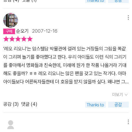
위해 결말까지 열심히 읽었지만 정확한 이유를 설명해 주지 않고 허
무하게 죽음으로 끝나버려 어이가 없다고 했다. “안 하는 편을 택하겠
습니다.” 왜 바틀비는 택하지 않았을까? 허먼 멜빌의 소설<필경사
메뉴
바틀비>는 <모비딕><빌리버드> 등과 함께 그의 3대 저작으로 꼽히
순오기
2007-12-16
는 중단편 소설이다. <필경사 바틀비>는 미국사회의 탐욕으로 얼룩
진 비인간적인 사회구조, 물질주의, 자본주의 등에 저항하는 상징적
'레오 리오니'는 암스텔담 박물관에 걸려 있는 거장들의 그림을 똑같
표현과 철학적인 질문을 던지며 독자들을 사유하게 만드는 소설이다.
이 그리며 놀기를 좋아했다고 한다. 우리 아이들도 이런 식의 그리기
그의 저작들은 당시의 대중들에게 환대 받지 못했다. 그가 죽기 직전
를 좋아해서 명화들과 친숙한데, 미래에 뭔가 한 작품 나올거라 기대
몇 달간 읽었다는 쇼펜하우어의 책의 <철학이야기> 밑줄 친 부분을
해도 좋을까? ㅎㅎ 레오 리오니는 많은 팬을 갖고 있는 작가다. 아마
읽어보면 자신의 처지를 충분히 이해하는 듯 했다. 허먼 멜빌은 빈센
아이들보다 어른독자들한테 더 호응을 받지 않을까 싶다. 왜냐면 그
트 고흐나 스탈당과 같은 시대를 앞서가는 예술가들처럼, 당시의 대
의 작품은 단순한 줄거리를 즐기는 책이 아니라 상당히 심오한 철학
중들이 자신의 문학을 받아들이지 못할 것을 알고 있었던 것이다.
더보기
적 사유를 담고 있기 때문이다. 게다가 그림도 단순한 콜라쥬가 인상
“사람이 후세에 속하면 속할수록, 다시 말해 인류 일반을 많이 포용하
공감 (
3
)
댓글 (4)
적이다. 그림책은 그림에 따라 호불호가 크게 좌우되는데, 역시 이 책
면 할수록 그는 동시대 사람들로부터 그만큼 더 소외된다.” 소설 속
의 그림도 애들보다 어른들이 좋아할 스타일이다. ^^'프레드릭'도 그
‘바틀비’라는 인물은 마냥 가엾게만 묘사 되었을까? 자신의 발로 찾
런 철학적 사유를 담은 책이다. 아이들은 단순히 줄거리만 즐길지 몰
메뉴
아가 취업한 직장에서 고용주의 모든 지시를 거부하는 장면은 이 소
라도 어른들에겐 생각거리를 많이 던져 준다. 개미와 베짱이 세대였