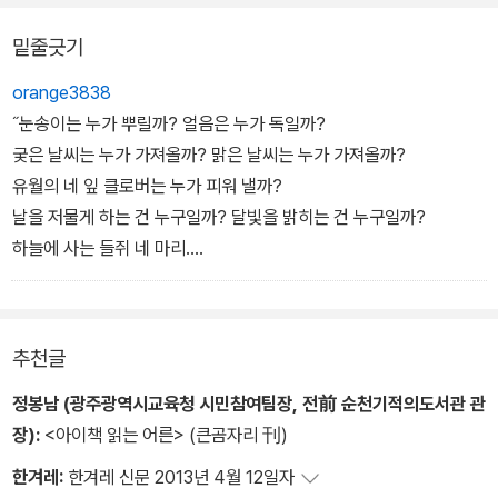
은 늘 반쯤 감겨 있다. 열심히 일하는 개미와 노래하고 춤추는 베짱이
상을 받는다.
밑줄긋기
가 나오는 이솝우화가 생각났다. 여름이 지나고 겨울이 오면 베짱이
는 추위와 굶주림에 시달리는 벌을 받는다. 나는 이 이야기를 만들고
orange3838
전해온 사람들이 땀흘려 일하는 노동의 소중함을 강조하려 했음을 알
˝눈송이는 누가 뿌릴까? 얼음은 누가 독일까?
고 있다. 어려움이 닥칠 순간에 대비해야 한다는 교훈을 부인하고 싶
궂은 날씨는 누가 가져올까? 맑은 날씨는 누가 가져올까?
지도 않다. 그러면 첫눈이 내리고, 예정된 겨울이 다가왔을 때, 프레드
유월의 네 잎 클로버는 누가 피워 낼까?
릭은 어떻게 될까. 프레드릭은 춥고 배고픈 친구들에게 여름내 모아
날을 저물게 하는 건 누구일까? 달빛을 밝히는 건 누구일까?
두었던 햇살과 색깔, 이야기를 나누어준다. 마치 마법처럼, 들쥐들은
하늘에 사는 들쥐 네 마리.
행복해진다. "프레드릭, 넌 시인이야!" 모두가 힘든 계절일수록 우리
너희들과 나 같은 들쥐 네 마리.
에겐 시인이 필요하지 않을까. 머지않아 다가올 봄을 노래해 줄 사람,
봄쥐는 소나기를 몰고 온다네.
꽃 한송이 들고 웃을 줄 알고, 따뜻함과 재미와 감동을 나누어줄 수 있
여름쥐는 온갖 꽃에 색칠을 하지.
추천글
는 친구. 나는 시인의 소중함을 이처럼 간결하면서도 감동적으로 이
가을쥐는 열매와 밀을 가져온다네.
야기해주는 책을 만난 적이 없다.
- 이혜리 (2000-03-03)
겨울쥐는 오들오들 작은 몸을 웅크리지.
정봉남 (광주광역시교육청 시민참여팀장, 전前 순천기적의도서관 관
계절이 넷이니 얼마나 좋아?
장):
<아이책 읽는 어른> (큰곰자리 刊)
넘치지도 모자라지도 않는 딱 사계절.˝
한겨레:
한겨레 신문 2013년 4월 12일자