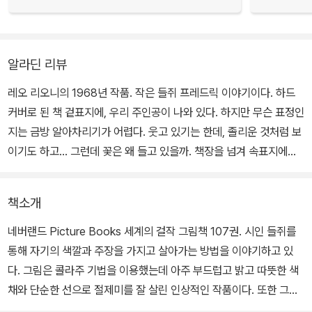
알라딘 리뷰
레오 리오니의 1968년 작품. 작은 들쥐 프레드릭 이야기이다. 하드
커버로 된 책 겉표지에, 우리 주인공이 나와 있다. 하지만 무슨 표정인
지는 금방 알아차리기가 어렵다. 웃고 있기는 한데, 졸리운 것처럼 보
이기도 하고... 그런데 꽃은 왜 들고 있을까. 책장을 넘겨 속표지에서
우리는 프레드릭의 뒷모습을 본다. 겉표지에서 보았던 바로 그 장면
을 뒤에서 본 것이다. 꼬리는 하늘을 향해 있지만 왠지 쓸쓸해 보이는
책소개
뒷모습. 하지만 그가 웃고 있음을 안다. 이야기는 시작되고, 다른 네명
의 들쥐들이 겨울에 대비해서 옥수수와 나무 열매와 짚을 모을 때, 프
네버랜드 Picture Books 세계의 걸작 그림책 107권. 시인 들쥐를
레드릭은 일을 하지 않는다. 다른 들쥐들이 "프레드릭, 넌 왜 일을 안
통해 자기의 색깔과 주장을 가지고 살아가는 방법을 이야기하고 있
하니?"라고 물으면 그는 햇살과 색깔을 모으고 있다는 둥, 겨울에는
다. 그림은 콜라주 기법을 이용했는데 아주 부드럽고 밝고 따뜻한 색
얘깃거리가 동이 나니까 이야기를 모으고 있다는 둥, 딴청을 피우(는
채와 단순한 선으로 절제미를 잘 살린 인상적인 작품이다. 또한 그림
것처럼 보이)면서 게으르게 가만히 앉아 있기만 한다. 프레드릭의 눈
뿐만 아니라 글에서도 이미지를 떠올릴 수 있을 정도로 감각적인 인