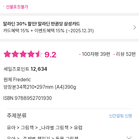
선물포장불가
알라딘 30% 할인! 알라딘 만권당 삼성카드
카드혜택 15% + 이벤트혜택 15% (~2025.12.31)
9.2
100자평 39편
리뷰 52편
세일즈포인트
12,634
원제 Frederic
양장본
34쪽
210*297mm (A4)
390g
ISBN 9788952701930
주제분류
신간알림 신청
유아
>
그림책
>
_나라별 그림책
>
유럽
유아
>
_주제별 책읽기
>
동물 그림책