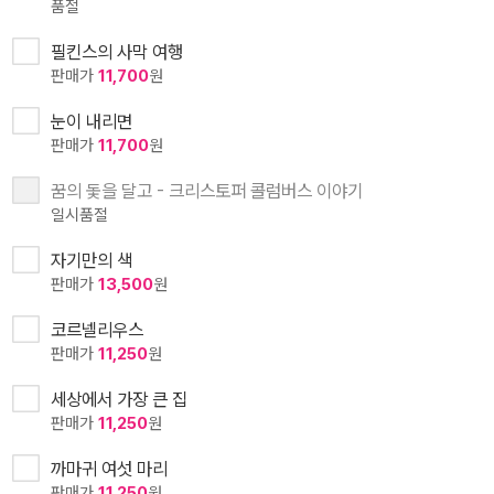
품절
필킨스의 사막 여행
판매가
11,700
원
눈이 내리면
판매가
11,700
원
꿈의 돛을 달고 - 크리스토퍼 콜럼버스 이야기
일시품절
자기만의 색
판매가
13,500
원
코르넬리우스
판매가
11,250
원
세상에서 가장 큰 집
판매가
11,250
원
까마귀 여섯 마리
판매가
11,250
원