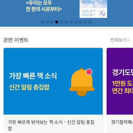
관련 이벤트
전체보기
가장 빠르게 받아보는 책 소식 - 신간 알림 총집
경기컬처패스
합