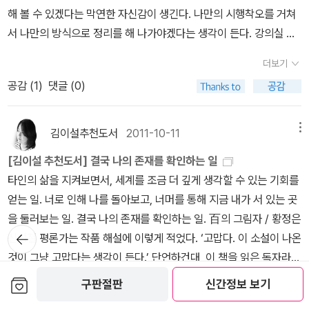
접 참여한다는 측면에서 새로운 경험이 가능하다. 374. 지구마
지 않는 중이고 존 버닝햄의 작품은 여전히 궁금하다. 개인적으로 가
해 볼 수 있겠다는 막연한 자신감이 생긴다. 나만의 시행착오를 거쳐
치안경비대가 호세 마리아 로뻬즈 그리말도스의 죽음뿐만 아니라 그
을 친구들에게 천원이 잇다면?
집앞 문방구에서 늘 100원, 500원
장 좋아하는 앤서니 브라운의 작품은 [우리 엄마]이고, 존 버닝햄의
서 나만의 방식으로 정리를 해 나가야겠다는 생각이 든다. 강의실 컴
로 인해 그 가족들이 겪어야 했던 고통에 대해서도 응당한 대가를 치
에 무뎌갈 때쯤 이 그림책을 보았던 것 같다. 내가 의미없이 사용해버
작품은 [야, 우리 기차에서 내려]이다. 우리집 아이 책장 속 앤서니브
에 남겨두신 여러 자료들을 백업하는 것만으로도 그저 배가 부르다.
르게 하겠다고 결심을 단단히 했다.발레로와 산체스에게 끔찍한 고문
린 천원이 다른 나라 어린이에게는 교육과 생명의 돈이 될 수 있다는
더보기
라운과 존 버닝햄의 작품은 다음과 같다. 2.
교사가 말하지 말고 학생이 말하게 해야 한다고 한다. 수학과에서 토
이 가해졌다. (p.60)이 책을 다시 읽는 줄리언의 친구 필립은, 여기에
사실을 알게 한다. 375. 말놀이 동시집 5
말놀이 동시집. 개인
공감 (
1
)
댓글 (0)
이보나 흐미엘레프스카 이보나 흐미엘레프스카<두 사람>,<발가락
의 학습이 이루어지려면 교구가 주어져야 하는데 그것은 간단한 학습
서 줄리언이 고문 장면을 고문 피해자의 입장에서 얼마나 자세하고
적으로는 별로 안좋아하지만, 한솔이는 엄청 좋아한다. 376. 젤
>,<문제가 생겼어요!>,<반이나 차 있을까 반밖에 없을까?>,<눈
지 한 장일 수도 있다는 사실! 수학강사님이 추천하신 이 책을 읽어 볼
잔인하게 묘사했는지를 얘기한다. 고문자의 얼굴 표정이라든가 채찍
크고 재밌는 호기심백과
한솔이의 지적 호기심을 채워주기 위해 구
> 이보나 흐미엘레프스카의 작품을 가끔 읽고 좋다고 여긴 적이 있
생각이다. 아무리 근사하게 말하고 교육하더라도 배우지 못하는 아이
소리 같은것들. 그러나 나는 이 책 속의 책, 쿠엥카의 고문의 이야기가
김이설추천도서
2011-10-11
메뉴
입한 책. 377. 배고픈 여우 콘라트
콘라트가 오리를 잡아먹으
었지만 이 긴 이름을 한 번에 딱 외우게 만든 작품은 [마음의 집]이었
들이 넘쳐나는데, 그 답들을 아이들에게서 찾아야 한다고 한다. 아이
어떻게 진행될지 궁금했다. 끔찍한 결말이니 당연히 여기 이렇게 존
려다 오리를 키우는 이야기. 감동스럽기까지하다. 378. 열두달
[김이설 추천도서] 결국 나의 존재를 확인하는 일
다. 내 마음의 집에는 방이 여러 개 있다는 그 생각이 나를 혹은 상대
들에게 다시 질문을 던져 주면서 모든 답이 아이들에게 나올 때 그 실
재하고 있는 것이라고 짐작하면서도, 그러나 내 짐작이 틀리기를 바
토끼밥상
유치원에서 요리활동- 특히 자연물이나 농산물을 이용한
타인의 삶을 지켜보면서, 세계를 조금 더 깊게 생각할 수 있는 기회를
를 이해하게 하는 문을 열어준 것 같았고, 이 작품 이후 이보나 흐미엘
천력도 높아진다는 것을 생각해 보면서 유익한 정보들을 많이 얻을
랐다. 고문을 당한 발레로와 산체스는 호세 그리말도스를 살해한 후
요리활동을 많이 하는 덕인지 이 책의 내용은 한솔이의 흥미를 이끌
얻는 일. 너로 인해 나를 돌아보고, 너머를 통해 지금 내가 서 있는 곳
레프스카의 그림을 무척 좋아하게 되었다. 생각보다 매우 유명했던
수 있었다. 우연히 만나게 된 책인데, 1권을 읽고 만족도가 무척 높
시신을 훼손했다고 자백했다. 그런데 이상하게도 그들은 시신을 유기
어준다. 379. 나도 같이 놀고싶단말이야
혼자 자라는 우리 한
을 둘러보는 일. 결국 나의 존재를 확인하는 일. 百의 그림자 / 황정은
이 그림작가는 앞서 말한 두 작가만큼이나 왕성한 작품활동을 하고
아 2권을 사서 읽으려고 한다. 되풀이해서 여러 번 읽으면 도움이 되
한 장소를 말하지 못했다. 줄리언이 주목했듯이 이 사실은 자백의 신
뒤로가
솔이는 형제가 없다보니 늘 내가 놀아줘야한다. 그렇다고 한솔이하고
신형철 평론가는 작품 해설에 이렇게 적었다. ‘고맙다. 이 소설이 나온
있다. 철학적이고 상상력을 펼칠 수 있는 이보나 흐미엘레프스카
기
겠다는 생각이 많이 들었다. 오늘 국어 강사님은 여희숙 선생님의 <
빙성을 의심하게 만들었어야 했지만, 오히려 그들의 유죄를 입증하는
놀아라고 애를 하나 더 낳을수도 없고. ^^; 380. 도와줘, 빈스!
것이 그냥 고맙다는 생각이 든다.’ 단언하건대, 이 책을 읽은 독자라면
의 그림책은 다음과 같이 가지고 있으며 그중 지금도 가장 좋아하는
<토론하는 교실>>을 여러 차례 읽었는데 읽을 때마다 새로운 부분을
추가 증거로 받아들여졌다. (p.68)그리고.수많은 범죄 혐의에 대하
식물의 열매맺기를 위한 작업을 다양한 곤충들의 모습을 통해 보여주
모두 같은 생각일 것이다. 진심이 무엇인지에 대해 생각하게 하는 소
작가의 작품은 [마음의 집]이다. 3. 이수지, 노인경, 이혜리 이
보관함담기
만나게 된다고 말씀하셨다. 이 책도 한 번 더 읽어봐야 할 것 같다.
구판절판
신간정보 보기
여 검사는 사형을 구형했지만, 재판은 스페인 사법부의 미로 같은 방
더보기
는 그림책. 이 책 재미나다. 381. 깜장콩벌레
아기그림책이지
설이기 때문이다. 그러니 정말 고마운 소설이다. 많은 사람들이 이 책
수지<파도야 놀자>,<동물원>,<그림자 놀이>,<나의 명원 화실>,<
그림책 강의에서는 많은 부분에서 익숙한 이야기와 익숙한 책들을
들을 거치면서 질질 끌었고, 1918년이 되어서야 마침내 피고인들에