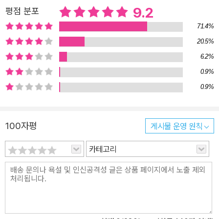
9.2
평점 분포
71.4%
20.5%
6.2%
0.9%
0.9%
100자평
게시물 운영 원칙
카테고리