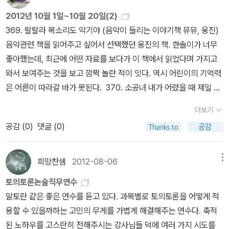
이 되곤 한다. 구매력은 내가 가지고 있으므로 이것은 순수하게 아이
했다. 발레로와 산체스라는 남자였는데, 우연인지 몰라도 그들은 틈
2012년 10월 1일~10월 20일(2)
의 흥미가 아닌 엄마의 흥미가 포함된 결과물이다. 그 작가들의 책에
만 나면 그리말도스를 조롱하고 괴롭히고 학대했던 사람들이었다. 그
369. 랄랄라 목소리도 악기야 (음악이 들리는 이야기책 뮤뮤, 웅진)
대해 정리해보고자 한다. 시작은 오늘 산 두 권의 책 때문이었다. 피터
들이 그리말도스의 돈을 빼앗고 살해했을 수도 있지 않을까?수사가
음악관련 책을 읽어주고 싶어서 선택했던 웅진의 책. 한솔이가 너무
레이놀즈의 [느끼는대로]를 사오니 그의 책이 3권이 되었고, 노인경
시작되었고, 다른 주민들도 수사관들에게 발레로와 산체스가 의심스
좋아했는데, 최근에 어떤 자료를 보다가 이 책에서 읽었다며 가지고
의 [기차와 물고기]를 사오니 그의 책도 3권이 되어, 곧 그들의 책이
럽다고 진술했지만, 그리말도스의 시신이나 직접적인 살인 증거가 발
와서 보여주는 것을 보고 깜짝 놀란 적이 잇다. 역시 어린이의 기억력
다섯 권, 여섯 권이 되겠다 싶어졌고 책장에서 여러 권 꽂힌 작가들을
견되지 않아 1911년 9월에 수사가 종료되었다. (p.58-59)그리말도
은 어른이 따라갈 바가 못된다. 370. 소공녀
내가 어렸을 때 제일 좋
보니 생각보다 많아 정리를 한 번 해보고 싶어졌다. 1. 앤서니 브라운
스의 가족들이 오빠를 찾지도 못한 채 하루하루를 견뎌내며 얼마나
아했던 소공녀. 한솔이도 나처럼 이 이야기를 정말 좋아한다. 3
과 존 버닝햄앤서니 브라운<우리 아빠가 최고야>,<돼지책>,<고릴
더보기
괴로웠을지는 충분히 짐작 가능한 일이다. 여기에서 잠깐 며칠전에
71. 보글보글 마법의 수프
미녀가 되고싶었던 라타투이는 마법의 수
라>,<우리 엄마>,<기분을 말해 봐!> 존 버닝햄<지각대장 존>,<검
공감 (
0
)
댓글 (0)
읽었던 《리뎀션》이 생각나는데, 그들은 발레로와 산체스로부터 증거
프를 끓인다. 그렇지만 결국엔 실패하고 늘어난 라타투이들을 먹여살
피 아저씨의 뱃놀이>,<야, 우리 기차에서 내려!>,<크리스마스 선물
를 발견하지 못했지만 점점 더 그들이 범인이라는 확신을 갖게 된
려야만 하는 이야기. 자기 자신의 모습을 인정할 때 진정한 나의 모습
>,<깃털 없는 기러기 보르카> 앤서니 브라운이야 워낙에 유명하기
다. 그들은 용의자들을 계속 주시하며 때를 기다렸고, 1913년 쿠엥카
을 발견할 수 있을 것이다. 372. 들썩들썩 개구리의 세상구경
희망찬샘
2012-08-06
메뉴
도 하고 책을 많이 내는 작가이기도 하여 아이가 있는 집이면 여러 권
에 새 판사가 임명이 되자, 증거부족을 이유로 발레로와 산체스 사건
정말 딱 우물안 개구리의 모습. 개구리가 세상을 구경하고도 자신의
있는 것이 보통이다. 또한 존 버닝햄 역시 마찬가지인지라 두 작가의
토의토론논술직무연수
을 기각한 전임 판사와는 달리 새 판사가 이를 번복해주기를 간절히
생각에서 딱 그만큼밖에 모르는 걸 보면, 여러가지 생각을 하게 된
작품을 섞은 세트 상품이 판매될 정도이다. 우리집에도 두 작가의 작
알토란 같은 좋은 연수를 듣고 있다. 과목별로 토의토론을 어떻게 적
바라면서 기회를 놓치지 않고 다시 칼을 빼들었다.새 판사는 젊고 시
다. 373. 사막에서 한 판 붙자
내용을 스스로 꾸며서 이야기를
품이 많다. 수적으로는 앤서니 브라운의 작품이 많지만 그의 작품 중
용할 수 있을까하는 고민의 무게를 가볍게 해결해주는 연수다. 축적
기심이 많은 사람이었고, 미해결 사건이라는 망령이 그의 머릿속을
만들어갈 수 있는 책. 물론 결론을 바꿀 수는 없지만, 책의 내용에 직
에는 썩 마음에 들지 않는 작품도 있어 언제부터인가 새로 구입을 하
된 노하우를 고스란히 전해주시는 강사님들 덕에 여러 가지 시도를
떠나지 않고 괴롭혔다.발레로와 산체스는 다시 체포되었고, 이번에는