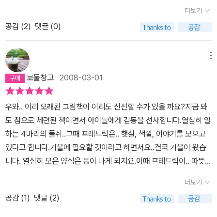
악한 삶 속에서 생계를 위해 잡지사에 기고한 글이 바로 <필경사 바
더보기
아.' 호호호~~~ 너무나 사랑스런 우리의 프레드릭은 진정한 예술가
틀비>다. 자연스레 바틀비라는 인물은 허먼 멜빌의 삶이 투영된다.
이고 철학자 같지요? ^^ 내년은 무자년 바로 쥐의 해인데, 우리의 프
공감 (
2
)
댓글 (0)
허먼 멜빌은 생계를 위해 집필을 하지만, 작품의 방향성을 잃지 않으
레드릭이 많은 어린이에게 사랑받을 거라 생각되어 멋진 종이접기를
려던 모습은 퍽퍽한 사회생활 속에서 가장의 의무와 개인의 가치관
소개합니다.
사이에서 중심을 잃지 않는 모습으로 비취진다. 화자는 시종일관 바
메뉴
틀비를 ‘창백한’ ‘쓸쓸한’ ‘기계적’ ‘가엾다’ ‘주검 같은’ 등으로 암울하
보물창고
2008-03-01
게 묘사한다. 여기서 그가 죽기 직전 밑줄 친 부분이 이해된다. 사람은
후세에 속할수록 동시대에는 소외 받지만 미래세대의 사람들에게 이
우와.. 이리 오래된 그림책이 이리도 신선할 수가 있을 까요?지금 봐
해 받는다는 말이다. 반전 없는 일상, 목표와 꿈을 잃어버린 현대인들
도 참으로 세련된 책이면서 아이들에게 감동을 선사합니다.열심히 일
의 모습이 적나라하게 표현된 것처럼 보이는 것은 미래세대의 사람들
하는 4마리의 들쥐..그때 프레드릭은.. 햇살, 색깔, 이야기를 모으고
이 그를 이해하는 반증이다. 특히나 <필경사 바틀비>는 한국사회와
있다고 합니다.겨울에 필요할 것이라고 하면서요..결국 겨울이 왔습
묘하게 닮은 부분이 많다. 허먼 멜빌이 태어날 당시 뉴욕의 인구는 10
니다. 열심히 모은 양식은 동이 나게 되지요.이때 프레드릭이.. 따뜻한
만에 불과했지만 그가 죽을 당시 300만까지 증가하였다. 허먼 멜빌
햇살과 아름다운 색깔과 재미있는 이야기를 나누어 줍니다.아마도 희
은 자본사회의 급격한 변화 속에서 느낀 가난과 외로움이라는 부작용
더보기
망을 의미하는 것이겠지요?사실.. 빈둥거리기만 했던 프레드릭을 보
을 상징적으로 표현한 것이다. 한국사회는 어떤가? 6.25전쟁 이후
공감 (
1
)
댓글 (2)
고겨울 동안.. 얌체같이 친구들이 모은 것을 얻어 먹지나 않을 까 했는
원조 받던 나라에서 원조하는 국가로 변했지만, 현실은 극심한 빈부
데..그게 아니라 오히려 더 소중한 마음을 간직하라고 이 책은 이야기