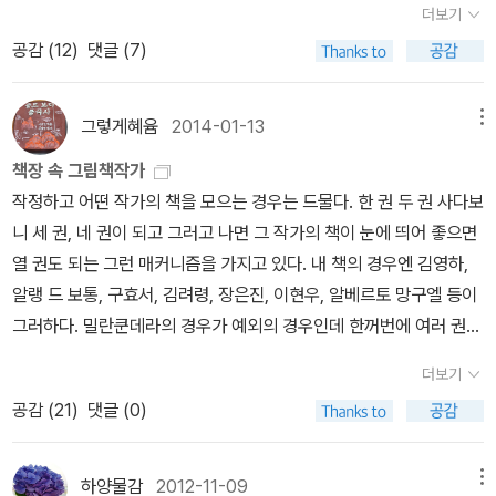
하는 주체적인 삶을 살았다는 것이다. 쳇바퀴 돌 듯 하루하루를 버티
더보기
란 상처를-혹은 죽음까지도-남기는 사람들에 대한 얘기를. 그 잘못이
며 살아가는 현대인들에게 두 주인공의 모습은 시사는 바가 크다. 강
공감 (
12
)
댓글 (7)
나 실수 전과 후에도 그런 실수를 다시 하지는 않지만, 그 한 번의 실
압적인 사회를 거부하고 싶지만 거부할 수 없는 현대인들의 가슴 속
수가 불러온 것은 치명적이었던, 그런 사람들에 대한 얘기를. 이 책 역
에 맺힌 응어리를 풀어주는 느낌을 준다. <프레드릭>과 <필경사 바
시 마찬가지다. 작가인 줄리언 웰즈가 자살을 했고, 그의 친한 친구와
그렇게혜윰
2014-01-13
메뉴
틀비>를 읽고 나면 작가는 독자들에게 가슴한편이 썰렁해지며, 말로
여동생은 도대체 왜 줄리언이 자살한건지 그간 그와 했던 대화들을
는 표현 할 수 없는 공허함을 깨닫게 해준다. 작가가 던지는 질문으로
책장 속 그림책작가
돌이켜보고, 그가 썼던 책들을 다시 읽어보고, 그가 만났던 사람들을
자신과의 대화를 나눠보면 어떨까? 세상은 변하고 있다. 모두가 ‘예’
작정하고 어떤 작가의 책을 모으는 경우는 드물다. 한 권 두 권 사다보
다시 만나보고, 그가 갔던 장소에 다시 가본다. 줄리언은 언제나 공포
라고 할 때 ‘아니요’ 라고 하는 사람들이 추앙 받는 세상이다. 현대인
니 세 권, 네 권이 되고 그러고 나면 그 작가의 책이 눈에 띄어 좋으면
를 주는 사람, 잔인한 사람, 학살에 참여했던 사람들에 대한 이야기를
들에게 삶이 퍽퍽한 것은 사실이지만, 그 삶 속에서 자신을 찾으려는
열 권도 되는 그런 매커니즘을 가지고 있다. 내 책의 경우엔 김영하,
소설로 써냈는데, 그 중에 《쿠엥카의 고문》이란 책의 이야기는 다른
노력을 멈춰서는 안된다. 수년간 다니던 직장을 그만두고 세계일주를
알랭 드 보통, 구효서, 김려령, 장은진, 이현우, 알베르토 망구엘 등이
책들의 이야기보다 더 아팠다. 아래 인용문은 쿠엥카의 고문을 다시
떠나고, 매일같이 주말이면 가족들과 캠핑을 하러가고, 클래식을 들
그러하다. 밀란쿤데라의 경우가 예외의 경우인데 한꺼번에 여러 권의
읽은 친구 필립이 요약한 줄거리이다.사건 당일, 그리말도스는 가끔
으며 독서하는 시간을 최고의 순간이라 여기는 사람들, 우리는 그런
책을 사서 모았다. 그래서 전자의 책들은 거의 다 읽은 책들이고, 후자
씩 일을 했던 프랑시스꼬 루리즈의 농장에서 자신의 초라한 집으로
더보기
사람들을 동경한다. 자신만의 철학을 갖고 중심을 잃지 않는 사람들,
의 경우는 읽지 못한 경우가 많다. 전자의 방식을 따르는 것이 옳지만
이어지는 길에서 목격되었다. 그러나 그는 집에 돌아오지 않았고, 그
공감 (
21
)
댓글 (0)
나답게 살다보니 튀어 보이는 사람들, 우리는 그들을 이시대의 프레
요즘 자꾸 후자의 방식으로 가는 경향이 있어 스스로 못마땅하기도
다음 날 여동생이 치안당국에 오빠의 미귀가 사실을 신고했다. 그녀
드릭과 바틀비라 부를 수 있을 것이다.
하다. 어쨌든 그 이야기를 하려는 것이 아니라 내 책이 아니라 아이책
는 실종 당일 오빠가 양 몇 마리를 팔았는데 오빠가 양을 팔고 받은 돈
에서도 특정 작가의 책은 한 권, 두 권이 세 권, 네 권이 되고 또 열 권
하양물감
2012-11-09
메뉴
을 갖고 있었다는 사실을 적어도 두 남자가 알고 있었을 거라고 주장