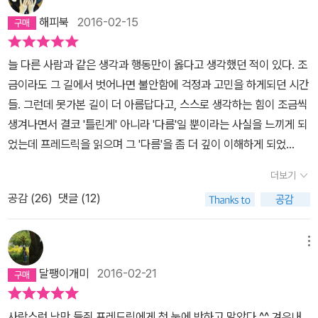
해피북
2016-02-15
늘 다른 사람과 같은 생각과 행동만이 옳다고 생각했던 적이 있다. 조
금이라도 그 길에서 벗어나면 불안함에 걱정과 고민을 하게되던 시간
들. 그런데 못가본 길이 더 아름답다고, 스스로 생각하는 힘이 조금씩
생겨나면서 결코 '틀린게' 아니라 '다름'일 뿐이라는 사실을 느끼게 되
었는데 프레드릭을 읽으며 그 '다름'을 좀 더 깊이 이해하게 되었
다. 겨울철 양식을 저장하기 위해 열심히 일하던 친구들이 보기에 프
더보기
레드릭은 베짱이였다. 늘 망상 속에 빠져 우두커니 서 있는 모습을 본
공감 (
26
)
댓글 (12)
친구들은 이렇게 묻곤했다. '프레드릭 지금 뭐하는거야?' 라고. 프레
드릭이 대답했다. ' 나는 글감을 모으고 있어' 따스한 햇볕 아래서 햇
살을 모으고, 색깔을 모으고, 이야기거리를 모으는거라 이야기를 했
메뉴
지만 친구들의 눈에 비친 그의 모습은 분명 일을 하지 않고 놀고 있는
달팽이개미
2016-02-21
친구일 뿐이였다. 드디어 기나긴 겨울이 찾아오고 차곡차곡 쌓인 양
식 곁에 모여든 친구들이 조금씩 양식이 떨어지자 따분해하며 프레드
사랑스런 낭만 들쥐 프레드릭에게 첫 눈에 반하고 말았다.^^ 겨우내