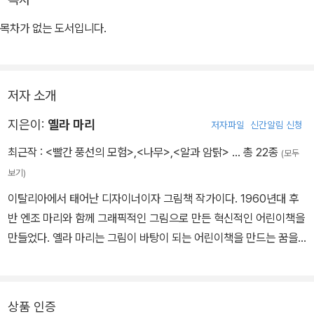
목차가 없는 도서입니다.
저자 소개
지은이:
옐라 마리
저자파일
신간알림 신청
최근작 :
<빨간 풍선의 모험>
,
<나무>
,
<알과 암탉>
… 총 22종
(모두
보기)
이탈리아에서 태어난 디자이너이자 그림책 작가이다. 1960년대 후
반 엔조 마리와 함께 그래픽적인 그림으로 만든 혁신적인 어린이책을
만들었다. 옐라 마리는 그림이 바탕이 되는 어린이책을 만드는 꿈을
실현하기 위해 노력하고 있다. 옐라 마리가 그린 글 없는 그림책으로
《나무》, 《사과와 나비》, 《빨간 풍선의 모험》이 있다.
상품 인증