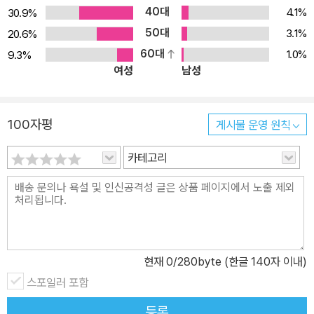
40대
4.1%
30.9%
50대
3.1%
20.6%
60대
1.0%
9.3%
여성
남성
100자평
게시물 운영 원칙
카테고리
현재
0
/280byte (한글 140자 이내)
스포일러 포함
등록