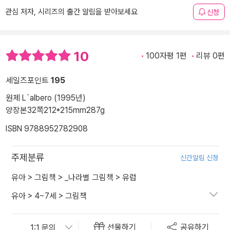
관심 저자, 시리즈의 출간 알림을 받아보세요
신청
10
100자평 1편
리뷰 0편
세일즈포인트
195
원제 L`albero (1995년)
양장본
32쪽
212*215mm
287g
ISBN 9788952782908
주제분류
신간알림 신청
유아
>
그림책
>
_나라별 그림책
>
유럽
유아
>
4~7세
>
그림책
선물하기
공유하기