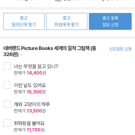
중고
중고
중고 등록
알라딘에 팔기
회원에게 팔기
알림 신청
네버랜드 Picture Books 세계의 걸작 그림책 (총
신간알림 신청
326권)
너는 무엇을 알고 있니?
판매가
14,400
원
이런 날도 있어요
판매가
15,300
원
개와 고양이의 하루
판매가
13,500
원
휘파람을 불어요
판매가
11,700
원