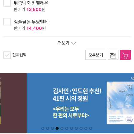
뒤죽박죽 카멜레온
판매가
13,500
원
심술궂은 무당벌레
판매가
14,400
원
더보기
전체선택
모두보기