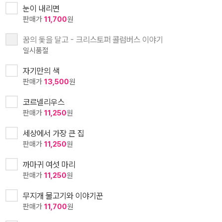
눈이 내리면
판매가
11,700
원
꿈의 돛을 달고 - 크리스토퍼 콜럼버스 이야기
일시품절
자기만의 색
판매가
13,500
원
코르넬리우스
판매가
11,250
원
세상에서 가장 큰 집
판매가
11,250
원
까마귀 여섯 마리
판매가
11,250
원
무지개 물고기와 이야기꾼
판매가
11,700
원