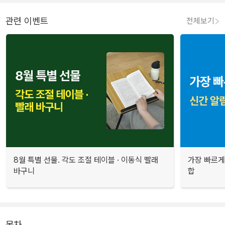
관련 이벤트
전체보기
8월 특별 선물. 각도 조절 테이블 · 이동식 빨래
가장 빠르게
바구니
합
목차