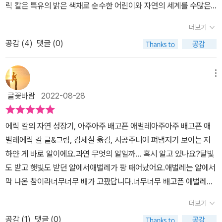
릭 칼은 특유의 밝은 색채로 순수한 어린이와 자연의 세계를 수많은
그림책에 담았습니다. 그중 에릭 칼을 단번에 최고의 작가로 만들어
더보기
준 그림책이자 가장 큰 사랑을 받는 그림책을 꼽으라면 아마도 《아주
공감 (
4
)
댓글 (0)
아주 배고픈 애벌레》가 아닐까요? (책 속에서)​현대 그림책의 거장 에
릭 칼의 그림책이라고 하니 더욱 읽어보고 싶어졌다. 이 책은 네버랜
드 세계의 걸작 그림책 284권 《아주아주 배고픈 애벌레》다. 어떤 이
메뉴
야기가 담겨 있는지 책 속으로 들어가 보는 시간을 가져본다. ​​안녕하
글꽃바람
2022-08-28
세요, 친구들!《아주아주 배고픈 애벌레》는 1969년에 처음 출간되었
어요.그동안 나는 이 책의 아이디어가 어디에서 왔는지 묻는 질문들
에릭 칼의 자연 성장기, 아주아주 배고픈 애벌레아주아주 배고픈 애
을 많이 받았어요.어느 날 펀치를 들고 쌓여 있는 종이 더미들에 구멍
벌레에릭 칼 글&그림, 김세실 옮김, 시공주니어 펴냄저기 보이는 저
을 뚫고 있을 때,문득 구멍을 뚫는 책벌레가 생각났어요. 그 책벌레는
하얀 게 바로 알이에요.과연 무엇의 알일까... 혹시 알고 있나요?달빛
친분이 있던 편집자 '앤 베네듀스'와 대화하면서 초록색 애벌레로 바
도 받고 햇빛도 받던 알에서애벌레가 팡 태어났어요.애벌레는 알에서
뀌었답니다.수백만 명의 아이들과 부모님, 그리고 조부모님들이 내
막 나온 참이라너무너무 배가 고팠답니다.너무너무 배고픈 애벌레는
책 속에 나온 애벌레의 이야기와 그림을 보며 즐거워해요. 작은 애벌
먹이를 찾기 시작했어요.꼬물꼬물 꼬물꼬물와아, 저 앞에 먹을 것들
레가 나비로 변해 가는 희망찬 이야기에 많은 분들이 즐거워해주셔서
더보기
이 엄청 많이 있잖아요.그럼 너무너무 배고프지만 그쪽으로 기어가야
저도 큰 기쁨을 느낍니다! (책 속에서)​펀치로 구멍 뚫다가 초록색 애
공감 (
1
)
댓글 (0)