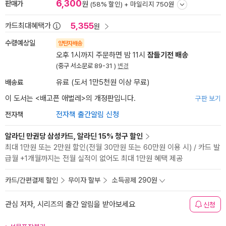
6,300
판매가
원
(58% 할인) +
마일리지 750원
5,355
카드최대혜택가
원
수령예상일
양탄자배송
오후 1시까지 주문하면 밤 11시
잠들기전 배송
(중구 서소문로 89-31 )
변경
배송료
유료 (도서 1만5천원 이상 무료)
이 도서는 <
배고픈 애벌레
>의 개정판입니다.
구판 보기
전자책
전자책 출간알림 신청
알라딘 만권당 삼성카드, 알라딘 15% 청구 할인
최대 1만원 또는 2만원 할인(전월 30만원 또는 60만원 이용 시) / 카드 발
급월 +1개월까지는 전월 실적이 없어도 최대 1만원 혜택 제공
카드/간편결제 할인
무이자 할부
소득공제 290원
관심 저자, 시리즈의 출간 알림을 받아보세요
신청