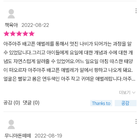
줍니다. 현대그림책 거장 에릭칼님의 대표작이자 그림책 스테디셀러
<아주아주 배고픈 애벌레>조그마한 생명체가 꾸준한 성장을 통해 멋
메뉴
진 생명의 빛으로 완성되는 삶을 알려줍니다. 우리 모두 멋진 날개를
책육아
2022-08-22
펼치는 날이 오길 바랍니다. *출판사에서 책을 지원받아 작성합니다.
감사합니다.
아주아주 배고픈 애벌레를 통해서 멋진 나비가 되어가는 과정을 알
수 있었답니다.그리고 아이들에게 요일에 대한 개념과 수에 대한 개
념도 자연스럽게 알려줄 수 있었어요.어느 일요일 아침 따스한 태양
이 떠오르자 아주아주 배고픈 애벌레가 알에서 팡하고 나오게 돼요.
얼굴은 빨갛고 몸은 연두색인 아주 작고 귀여운 애벌레랍니다.아주아
주 배고픈 애벌레는 먹어도 먹어도 계속 배가 고프다고 해요.월요일
더보기
에는 사과 하나, 화요일에는 배 두개, 수요일에는 자두 세개 등 요일의
공감 (
0
)
댓글 (0)
흐름을 알려줄 수 있었고 수에 대한 개념도 알려줄 수 있었어요.아주
아주 배고픈 애벌레는 마치 애벌레가 먹은 것 처럼 작은 구멍이 송송
뚫려있어요.이 구멍을 통해서 털실이나 손가락을 넣어 책을 다양하게
메뉴
활용해볼 수 있겠더라고요.아주아주 배고픈 애벌레는 결국 치즈, 막
무니아돈떼떼
2022-08-19