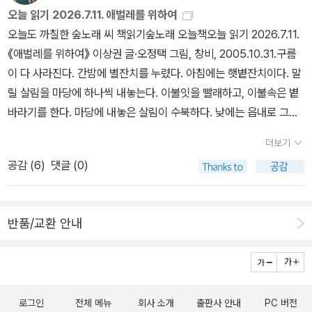
을 때는 많이 먹으면 배가 아야 하다고 말하기도 하고하나만 먹어야
오늘 읽기 2026.7.11. 애벌레를 위하여
한다고 말하기도 하더라고요.그리고 애벌레가 먹은 다양한 과일 모양
오늘도 까칠한 숲노래 씨 책읽기숲노래 오늘책오늘 읽기 2026.7.11.
과 이름도 배우고,나비의 성장 과정도 알 수 있고,과일 숫자도 세어보
《애벌레를 위하여》 이상권 글·오정택 그림, 창비, 2005.10.31.구름
고 요일도 함께 배울 수 있어서 좋더라고요저희는 알록달록 귀여운
이 다 사라진다. 간밤에 별잔치를 누렸다. 아침에는 햇볕잔치이다. 말
애벌레를 직접 그려서 독후 활동을 해봤는데요.책을 볼 때 집에 애벌
릴 살림을 마당에 하나씩 내놓는다. 이불잇을 빨래하고, 이불속은 볕
레 장난감이나 작은 피규어가 있다면 함께 구멍을 왔다 갔다 하면서
바라기를 한다. 마당에 내놓은 살림이 수북하다. 낮에는 읍내로 그림
봐도 좋고아이와 함께 직접 애벌레를 만들어서 독후 활동을 해도 좋
판을 하나 사러 나가는데, 시골 글붓집(문방구)에는 그림판이 없네.
더보기
을 것 같아요#시공주니어 #에릭칼 #시공주니어아주아주배고픈애벌
누리가게에서 시키기로 한다. 수박 한 통을 장만해서 등에 짊어진다.
공감 (
6
)
댓글 (0)
레 #에릭칼아주아주배고픈애벌레 #4세그림책 #책육아 #티키타카
15:30 시골버스를 타고서 옆마을에서 내린다. 뙤약볕이 내리쬐는 논
형제 #애벌레그림책 #그림책 #유아그림책 #아기그림책
둑길을 호젓이 걷는다. 개구리를 잡는 흰새를 지켜본다. 걸으면서 하
루글을 손으로 쓴다. 집에 닿아서 새로 씻고 빨래한다. 저녁을 끓인다.
반품/교환 안내
저녁을 먹고서 새로 씻는다. 작은사마귀가 빨랫대에 척 내려앉는다.
한참 눈을 마주보면서 논다. 《애벌레를 위하여》는 ‘애벌레’가 ‘날개돋
이’로 나아가는 길을 다루는 줄거리를 짜려는 듯했지만 ‘짝짓기’에 너
무 길게 기운다. 짝짓기가 없이 알을 낳을 수는 없되, 짝짓기만으로는
로그인
전체 메뉴
회사 소개
출판사 안내
PC 버전
알이 깨어나지 않는다. 애벌레로 허물벗기를 하면서 잎을 누리고 해