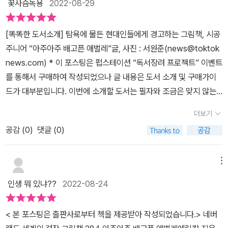
레'입니다.​#아주아주배고픈애벌레 #에릭칼 #시공주니어#아동그림
꽃사슴녹용
2022-08-29
다. 어린이 독자들은 책장을 넘기며 요일 이름, 음식 이름, 수 세기, 나
벌레는 귀엽다. 아무튼 배가 고프면 음식을 먹고, 마음이 고프면 사람
책 #자연성장기 #유아그림책 #성장동화#The_very_hungry_cate
비의 한살이를 익히고, 구멍에 손가락을 넣거나 털실을 애벌레처럼
의 정으로 채워야~~~ㅎ<출판사로부터 제공받은 도서입니다>
rpillar#글꽃송이리뷰 #북리뷰 #책리뷰#북스타그램 #책스타그램 #
[똑똑한 도서소개] 탐욕에 물든 현대인들에게 경고하는 그림책, 시공
통과시켜 보면서 즐거워해요. (책 속에서)​아주아주 배고픈 애벌레의
bookstargram #bookish #booklover#선팔환영 #공감 #위로 #
주니어 “아주아주 배고픈 애벌레”글, 사진 : 서원준(news@toktok
일주일을 함께 지켜보며, 아이들은 요일, 음식, 숫자 세기 등의 방법을
함께​​
news.com) * 이 포스팅은 펍스테이션 “독서장려 프로젝트” 이벤트
익힐 수 있다. ​또한 애벌레가 어떻게 나비가 되는지 그 과정도 지켜보
를 통해서 구매하여 작성되었으나 글 내용은 도서 소개 및 구매가이
며 흥미롭게 읽을 수 있을 것이다. ​무엇보다 그림과 책 구성이 흥미로
드가 대부분입니다. 이번에 소개할 도서는 필자와 조금은 맞지 않는
워서 그림책을 재미있게 가지고 놀 수 있겠다. ​아이들이 정말 좋아할
분야인 “그림책”이다. 본래 “아주아주 배고픈 애벌레” 를 처음 신청
만한 그림책이다. ​​​
더보기
할 당시에는 장편 소설로 생각하고 신청했으나 알고 보니 “그림책”
공감 (
0
)
댓글 (0)
이라 조금 당황스러웠던 기억이 있다. 이 책에 등장하는 애벌레는 몸
집이 크지만 배는 매우 고프고 먹는 것도 가리지 않고 잘 먹지만 어느
날 너무 많이 먹어서 배탈이 나게 된다. 그 경과를 살펴보면 월요일엔
메뉴
사과를 먹고, 화요일에는 배를 두개, 수요일에는 자두 세 개, 목요일에
인생 뭐 있냐??
2022-08-24
는 딸기 네 개, 금요일에는 오렌지 다섯 개를 먹었다. 그런데도 배가
고프다. 토요일에는 초컬릿 케이크, 막대사탕, 아이스크림, 오이, 치
< 본 포스팅은 출판사로부터 첵을 제공받아 작성되었습니다.>​ ​네버
즈, 빵에 심지어 컵케이크까지 먹게 된다. 그날 밤, 애벌레는 탈이 나