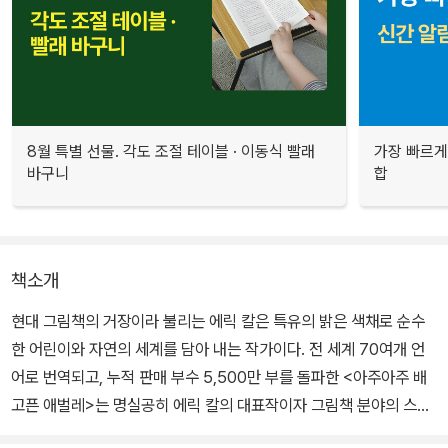
8월 특별 선물. 각도 조절 테이블 · 이동식 빨래
가장 빠르게
바구니
합
책소개
현대 그림책의 거장이라 불리는 에릭 칼은 특유의 밝은 색채로 순수
한 어린이와 자연의 세계를 담아 내는 작가이다. 전 세계 70여개 언
어로 번역되고, 누적 판매 부수 5,500만 부를 돌파한 <아주아주 배
고픈 애벌레>는 명실공히 에릭 칼의 대표작이자 그림책 분야의 스테
디셀러라 할 수 있다. 에릭 칼이 빚어 낸 대담한 색채와 직접 색칠한