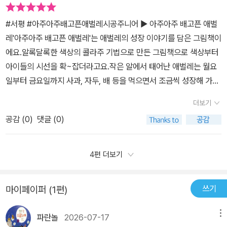
대사탕, 파이, 소시지, 컵케이크, 수박까지 모두 먹고 결국 배탈이 나
고 말았어요.배탈이 난 표정까지 아주아주 배고픈 애벌레의 얼굴을
#서평 #아주아주배고픈애벌레시공주니어 ▶ 아주아주 배고픈 애벌
통해서 느껴볼 수 있었답니다.아주아주 배고픈 애벌레는 결국 고치가
레​'아주아주 배고픈 애벌레'는 애벌레의 성장 이야기를 담은 그림책이
되고 고치를 거쳐 멋지고 아름다운 나비로 변하게 돼요.아주아주 배
에요.알록달록한 색상의 콜라주 기법으로 만든 그림책으로 색상부터
고픈 애벌레를 통해서 애벌레가 먹는 다양한 음식명을 아이들에게 알
아이들의 시선을 확~잡더라고요.작은 알에서 태어난 애벌레는 월요
려줄 수 있었고 다양하나 의성어와 의태어도 알려줄 수 있어서 좋았
일부터 금요일까지 사과, 자두, 배 등을 먹으면서 조금씩 성장해 가요.
던 그림책이에요.[출판사로부터 도서 협찬을 받았고 본인의 주관적인
그러다 토요일에 먹은 케이크와 아이스크림 때문에 탈이 나고 마는데
견해에 의하여 작성함]
더보기
요.일요일에 애벌레에게 딱 맞는 나뭇잎을 먹고 드디어 고치 속으로
공감 (
0
)
댓글 (0)
들어간 애벌레!그 후 고치 속에서 나비가 되어 세상으로 나와요.그림
책을 보고 있으면 아이들의 일상과 닮았어요.건강한 식재료로 만든
음식을 먹다 어느 날 먹은 군것질이 탈이 나서 배탈이 나는 아이들!^
4편 더보기
^;;결국 약 먹고 다시 건강한 음식 먹으면서 회복하는 아이들이 생각
나더라고요.집에 있던 애벌레 인형과 함께 책을 봤는데요.작은 알에
쓰기
마이페이퍼 (1편)
서 작은 애벌레가 태어나고 그 애벌레가 음식을 골고루 맛있게 먹고
드디어 화려하고 이쁜 나비로 변화는 과정을 보면서 타카의 첫마디가
파란놀
2026-07-17
메뉴
'우와~~~이쁘다~'였어요.ㅋㅋ애벌레가 초콜릿과 아이스크림을 먹