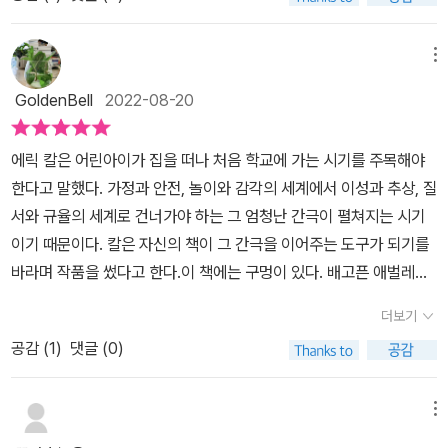
죠.꼬물꼬물 꼬물꼬물^^월화수목금 하루에 하나씩 먹어도 충분해요.
벌레까지 생각이 연결된 것, 정말 흥미롭다. ​나뭇잎 위에 작은 알 하나
그런데 너무너무 배고픈 애벌레는 토요일 일요일에는 어떤 걸 먹어야
가 달빛을 받아 빛나고 있어요. ​'작은 알'이 펀치에 쌓인 동그란 종이
할까요?우리도 아무 거나 먹으면 배탈이 나잖아요.혹시 애벌레는 우
메뉴
에서 생각이 이어졌다니 생생한 아이디어가 더욱 흥미롭게 다가온다.
리랑 달리 괜찮을까요?어이쿠! 이런!애벌레는 이제 자기 입맛에 맞는
​​​어느 일요일 아침에 따스한 태양이 떠오르자, 아주아주 배고픈 조그
GoldenBell
2022-08-20
먹이를 찾았어요.초록초록한 잎사귀 말이에요.애벌레는 초록 잎사귀
만 애벌레가 팡! 하고 알에서 나왔어요.​그다음은 애벌레가 꼬물꼬물
하나를 아주아주 맛있게 먹어 치웠지요.잎사귀에 구멍이 뽕뽕 났어
먹이를 찾아 나서는 장면이다. ​월요일에 사과 하나, 화요일에 배 두
에릭 칼은 어린아이가 집을 떠나 처음 학교에 가는 시기를 주목해야
요.너무너무 배고팠던 애벌레는 잎사귀를 맛있게 먹은 덕에무럭무럭
개, 수요일에 자두 세 개, 목요일에 딸기 네 개, 금요일에 오렌지 다섯
한다고 말했다. 가정과 안전, 놀이와 감각의 세계에서 이성과 추상, 질
자라 크고 통통한 애벌레가 되었어요.이제 애벌레는 고치를 짓고 그
개를 냠냠. 그래도 배가 고프단다. ​그림책 한 장씩 넘기면 월요일부터
서와 규율의 세계로 건너가야 하는 그 엄청난 간극이 펼쳐지는 시기
안으로 쏙 들어갔어요.이다음엔 무슨 일이 생길까요^^대담한 색채와
금요일까지 늘어나는 숫자가 재미있다. ​​월요일부터 금요일까지 하나
이기 때문이다. 칼은 자신의 책이 그 간극을 이어주는 도구가 되기를
독특한 콜라주 기법의 그림으로 유명한 그림책 작가 에릭 칼은작은
씩 늘려서 먹어치우고, 토요일에는 초콜릿 케이크, 아이스크림, 오이,
바라며 작품을 썼다고 한다.이 책에는 구멍이 있다. 배고픈 애벌레가
생명체를 통해 자연의 세계를 담아내고 있어요.'아주아주 배고픈 애벌
치즈, 햄을 먹고, 막대 사탕이랑 파이랑 소시지랑 컵케이크랑 수박을
먹어치운 자리에는 구멍이 나기 때문이다. 어른 손가락은 구멍을 통
레'에서도 에릭 칼은 애벌레가 음식을 먹고 자라는 과정을 그리고 있
더보기
먹었다는 것이다. ​그날 밤 애벌레는 배탈이 나고 말았다. ​ ​일요일에 애
과하기 어렵지만, 아이들 손가락은 구멍에 쏙 들어간다. 다양한 음식
어요.자신에게 꼭 맞는 음식을 골라 맛있게 먹은 애벌레는고치를 짓
벌레는 초록 잎사귀 하나를 아주아주 맛있게 먹었고, 그랬더니 배 아
공감 (
1
)
댓글 (0)
의 이름과 요일, 그리고 숫자도 세어가면서 아이들과 읽을 수 있는 책
고 들어갔다가 2주 후에 무언가로 새로 태어나죠.컬러감 충만한 그림
픈 것도 훨씬 나아졌다고 한다. ​그다음 우리 애벌레는 어떻게 되었을
이다.동아책을 펼치면 마음이 따듯해진다. 아이들 중에는 애벌레는
들을 보며아이들과 함께 숫자도 세어보고, 요일도 헤아려볼 수 있는
까? ​​《아주아주 배고픈 애벌레》를 특별하게 만든 요소가 또 있는데,
손위에 올려놓고 귀엽다며 찬찬히 바라보는 아이들도 있다. 그러나
메뉴
독서놀이가 가능한 책.에릭 칼이 그리고 쓴 '아주아주 배고픈 애벌
바로 조금씩 길어지는 책장과 음식마다 뻥 뚫려 있는 작은 구멍입니
어른들은 대개 애벌레가 징그럽다며 싫어하지만, 에릭 칼이 그린 애