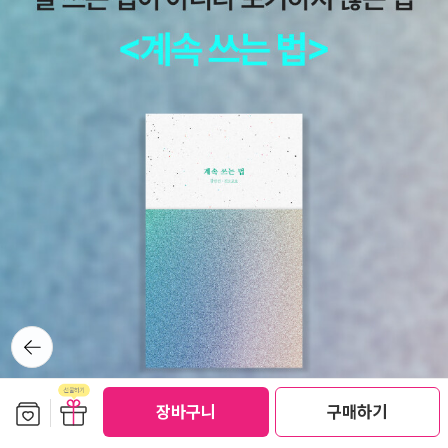
작한 이유 | 이윤정의 이슈브리핑https://www.youtube.com/wa
tch?v=3nCVH1U8n2g'무섭노' 일베식이라던 노무현재단 이
사…'이해 부족했다' 사과https://n.news.naver.com/article/05
7/0001957864“일베식 표현은 오해”…노무현 재단 이사, 리센느
원이에 공개 사과https://n.news.naver.com/mnews/article/0
09/0005705436?sid=102조수진 “‘무섭노’ 일베식 표현 아냐…
리센느에 사과하고파”https://n.news.naver.com/mnews/articl
e/018/0006326461?sid=100‘농지 전수조사’ 두달…농지값 급락
하고 임차농 쫓겨나고https://n.news.naver.com/article/662/0
000099351+박문성 분노 폭발! ''박지성 안 돼, 나가주세요' 이런 얘
기'…축구협회 사과문 지적 '축구의 숭고한 가치와 순수함 훼손했던
사람들 누구인가'https://m.sports.naver.com/kfootball/articl
뒤로가
기
e/311/0002031942[단독] 임오경 의원, 손흥민·황희찬 청문회 참
고인 신청 철회https://n.news.naver.com/mnews/article/02
보관함담기
선물하기
장바구니
구매하기
8/0002813574?sid=100‘손흥민 참고인’ 논란 하루 만에 임오경
“신청 철회”https://n.news.naver.com/mnews/article/005/0