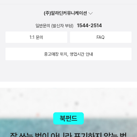
바람비를 맞이하는 하루에 마음을 쓰기가 어려울까. 고치를 틀면서
(주)알라딘커뮤니케이션
긴긴 꿈을 그리는 나날에 마음을 기울이기가 어려울까. 우리는 짝을
지으려고 태어나거나 자라지 않는다. 우리는 이 삶을 누리면서 사랑
1544-2514
일반문의 (발신자 부담)
을 지으려고 태어난다. 우리는 살섞기만 하려고 태어나지 않는다. 우
1:1 문의
FAQ
리는 사랑이라는 빛씨를 물려주면서 이 별을 누리려고 태어난다. 애
벌레랑 나비랑 풀꽃나무랑 바람이랑 별이랑 한마음으로 이곳을 살아
중고매장 위치, 영업시간 안내
가면서 이야기를 그리는 이웃을 만나고 싶다.ㅍㄹㄴ글 : 숲노래·파란
놀(최종규). 낱말책과 노래를 쓴다. 숲을 품은 시골에서 산다. 살림을
짓는 하루를 가꾼다. 《열두 달 소꿉노래》, 《풀꽃나무 들숲노래 동시
따라쓰기》, 《새로 쓰는 말밑 꾸러미 사전》, 《미래세대를 위한 우리말
과 문해력》, 《들꽃내음 따라 걷다가 작은책집을 보았습니다》, 《우리
말꽃》, 《쉬운 말이 평화》, 《곁말》, 《책숲마실》, 《우리말 수수께끼 동
시》, 《시골에서 살림 짓는 즐거움》, 《이오덕 마음 읽기》를 썼다. blo
g.naver.com/hbooklove+The Discloser (2018, 1급기밀) | Ko
rean Action Thrillerhttps://www.youtube.com/watch?v=St
Y2cHQ5Nt0아무리 싸도 안 산다…세계가 이란 원유를 외면하기 시