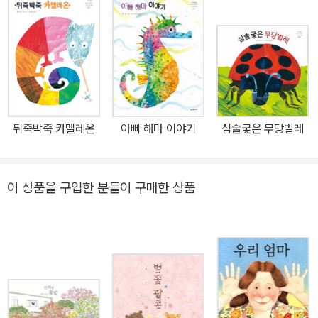
터 시작한다. 칼은 어린 시절 아버지와 함께 초원과 숲을 산책하며 자
연에 대한 관심을 가지게 되었고, 그 관심은 훗날 그의 작품 세계를 관
통하는 가장 중요한 주제이자 전제가 되었다. 자연에 대한 감사와 크
고 작은 동물에 대한 사랑을 기반으로 쓰여진 에릭 칼의 작품들은 어
린이들에게 자연에 대한 경외심을 싹트게 한다. 에릭 칼의 책들이 그
토록 깊이 있고, 한결같이 의미 있는 이유는 그가 아이들에 대해, 아이
뒤죽박죽 카멜레온
아빠 해마 이야기
심술궂은 무당벌레
들의 감정과 관심에 대해, 아이들의 독창성과 지적 발전에 대해 진정
한 관심을 가지고 있기 때문이다. -앤 베네듀스(《아주아주 배고픈 애
벌레》의 편집자) 에릭 칼은 어린아이가 집을 떠나 처음 학교에 가는
이 상품을 구입한 분들이 구매한 상품
시기를 주목해야 한다고 말했다. 가정과 안전, 놀이와 감각의 세계에
서 이성과 추상, 질서와 규율의 세계로 건너가야 하는 그 엄청난 간극
이 펼쳐지는 시기이기 때문이다. 칼은 자신의 책이 그 간극을 이어주
는 도구가 되기를 바라며 작품을 썼다. 구멍 뚫기, 모양 따기, 플랩 같
은 놀이 장치와 수 세기, 요일, 과일 종류, 자연사 정보 그리고 다른 교
육적 요소들이 섞여 있는 칼의 책은 반은 장난감(집)이고 반은 책(학
교)이다. 아이들이 자신의 책을 읽고, 놀고, 즐기며 한 단계 성장할 수