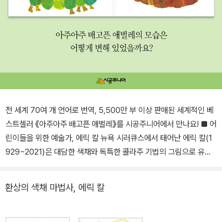
전 세계 70여 개 언어로 번역, 5,500만 부 이상 판매된 세계적인 베
스트셀러 《아주아주 배고픈 애벌레》를 시공주니어에서 만나요! ■ 어
린이들을 위한 예술가, 에릭 칼 뉴욕 시러큐스에서 태어난 에릭 칼(1
929~2021)은 대담한 색채와 독특한 콜라주 기법의 그림으로 유명
한 그림책 작가이다. 그는 독일 슈투트가르트 시각예술학교에서 그래
픽 아트를 공부한 뒤, 다시 뉴욕으로 돌아와 [뉴욕타임스]의 그래픽
환상의 색채 마법사, 에릭 칼
디자이너로 일하던 중 작가 빌 마틴 주니어의 눈에 띄어 그림책 작업
을 시작하게 되었다. 에릭 칼이 창작한 작품 대부분은 애벌레, 거미,
무당벌레, 반딧불이, 씨앗 등 자연 속에 살고 있는 작은 생명체에서부