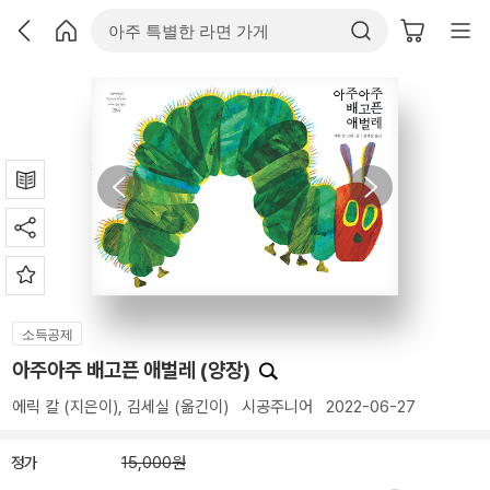
소득공제
아주아주 배고픈 애벌레 (양장)
에릭 칼
(지은이),
김세실
(옮긴이)
시공주니어
2022-06-27
정가
15,000원