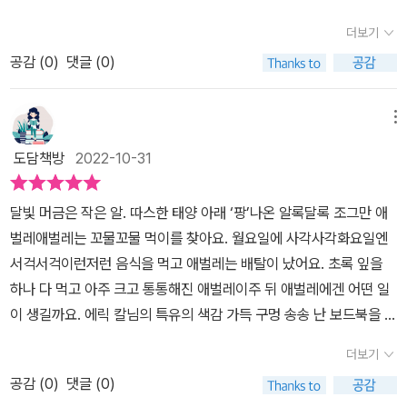
애벌레에게는 파릇파릇 초록 잎사귀가 딱 어
있지요. 하지만 애벌레도 귀한 생명입니다. 💚사람에게 무시당해도
울립니다.자신의 먹이를 제대로 찾아가는거죠?애벌레가 잎사귀를 먹
더보기
천적이 넘치는 위험한 세상에굴하지 않고 애벌레는 꿋꿋이 나아갑니
으면서 성장하고, 몇번의 허물을 벗으면서점점 더 몸집을 키우게 되
공감 (
0
)
댓글 (0)
다. ​맛있는 것도 먹으며나름 인생을 즐길 줄도 알아요.​아주아주 크고
고 마지막 허물을 벗게 되면 번데기가 됩니다.​번데기가 되면 죽은듯
통통해진 애벌레는 이제 긴 잠을 자러 갑니다. 원없이 자고 아무것도
이 움직임은 없지만 나무의 색깔과 비슷한모습으로 나무에 대롱대롱
안하고 세상 한량같아 보이지요?하지만 그 안에서도 무척 바쁘답니
메뉴
달려있게 되지요.또 시간이 지나고 겨울의 혹한을 겪어낸 후에는마지
다. 애벌레는 이전과는 전혀 다른 아주 다른 모습으로 변합니다. 애벌
막으로 화려하고 아름답고 눈이 부시게 멋짐을 뽐내는 나비의 탄생으
도담책방
2022-10-31
레의 변신은 봐도 봐도 신기하고늘 감탄하게 되는 거 같아요.​우린 가
로마무리하게 됩니다.​꼬물꼬물 애벌레의 모습에서는 절대 상상하지
끔 눈에 보이는대로 판단해요. 싹수가 노란 녀석은 미리 잘라 버려야
못할 정도로나비는 우리에게 아름다움의 절정을 보여줍니다.알록달
달빛 머금은 작은 알. 따스한 태양 아래 ‘팡’나온 알록달록 조그만 애
한다 생각하기도 하죠.하지만 사람도 고쳐쓸 수 있어요.눈에 보이는
록한 화려함이 우리 눈도 황홀하게 만들어주네요.​아주아주 배고픈 애
벌레애벌레는 꼬물꼬물 먹이를 찾아요. 월요일에 사각사각화요일엔
게 전부가 아니기도 하고요.어른들은 가끔 문제 행동을 하는 아이를
벌레를 통해 애벌레가 나비까지의 과정을한 눈에 다채롭게 보여주는
서걱서걱이런저런 음식을 먹고 애벌레는 배탈이 났어요. 초록 잎을
보고'이 다음에 커서 뭐가 되려고 이러니?'라고 말합니다. 아이를 보
그림책이었습니다.​
하나 다 먹고 아주 크고 통통해진 애벌레이주 뒤 애벌레에겐 어떤 일
고 그런 생각이 든다면 아이가 이 그림책 속 애벌레라고 생각해보면
이 생길까요. 에릭 칼님의 특유의 색감 가득 구멍 송송 난 보드북을 지
어떨까요.'이 애벌레는 커서 어떤 나비가 될까?'이렇게 기대해보는거
나는 애벌레를 보며그림책 만의 감성에 감탄을 합니다.보드북이라 더
에요. ​지금은 세상 약하고 작고 무얼 하든 어설프지만세상 속에서 우
더보기
욱 그 느낌이 강하게 전달됩니다. 아이도 재밌어 할 수 밖에 없는 보드
아한 날개짓을 하며 마음껏 날아다닐 그 날을 떠올리며애벌레를 좀
공감 (
0
)
댓글 (0)
북 그림책. 밝은 색감 가득 어린이들에게 자연의 풍요로움을 선사해
더 귀하게 여겨주는 건 어떨까요. :)