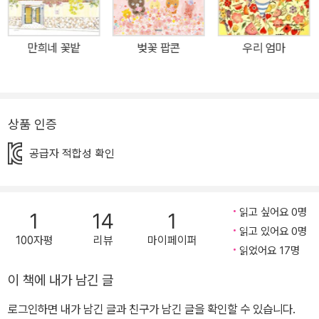
있기를 바랐던 에릭 칼의 마음은 그의 책 곳곳에 고스란히 담겨 있다.
■ 어린이들에게 꿈과 희망을 전하는 애벌레의 성장 이야기 현대 그
만희네 꽃밭
벚꽃 팝콘
우리 엄마
림책의 거장이라 불리는 에릭 칼은 특유의 밝은 색채로 순수한 어린
이와 자연의 세계를 담아 내는 작가이다. 그가 남긴 수많은 작품 중 가
장 큰 사랑을 받는 그림책을 꼽으라면 단연 《아주아주 배고픈 애벌
레》가 아닐까? 전 세계 70여개 언어로 번역되고, 누적 판매 부수 5,
상품 인증
500만 부를 돌파한 《아주아주 배고픈 애벌레》는 명실공히 에릭 칼
공급자 적합성 확인
의 대표작이자 그림책 분야의 스테디셀러라 할 수 있다. 에릭 칼이 빚
어 낸 대담한 색채와 직접 색칠한 박엽지를 오려 만든 독특한 콜라주
기법으로 표현된 작품 속 애벌레의 모습은 어린아이들의 시선을 단숨
읽고 싶어요 0명
1
14
1
에 사로잡는다. 작고 작은 알에서 태어난 조그마한 애벌레는 월요일
읽고 있어요 0명
부터 금요일까지 사과, 자두, 배 같은 먹이들을 먹으며 조금씩 성장해
100자평
리뷰
마이페이퍼
읽었어요 17명
나간다. 토요일에 애벌레는 초콜릿케이크와 아이스크림 등을 먹고 탈
이 나지만, 일요일에 자신에게 딱 맞는 음식인 나뭇잎을 먹고 고치 속
이 책에 내가 남긴 글
으로 들어간다. 이 주 후, 고치 속에서 나온 애벌레는 마침내 나비가
로그인하면 내가 남긴 글과 친구가 남긴 글을 확인할 수 있습니다.
되어 세상 밖으로 나온다. 자그마한 애벌레가 크고 아름다운 날개를