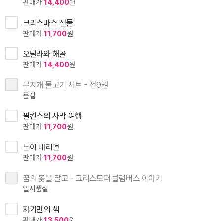
판매가
14,400
원
크리스마스 선물
판매가
11,700
원
오틸라와 해골
판매가
14,400
원
무지개 물고기 세트 - 전9권
품절
필킨스의 사막 여행
판매가
11,700
원
눈이 내리면
판매가
11,700
원
꿈의 돛을 달고 - 크리스토퍼 콜럼버스 이야기
일시품절
자기만의 색
판매가
13,500
원