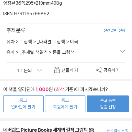
양장본
36쪽
295*210mm
408g
ISBN 9791165799892
주제분류
신간알림 신청
유아
>
그림책
>
_나라별 그림책
>
미국
유아
>
_주제별 책읽기
>
동물 그림책
선물하기
공유하기
이 책을 알라딘에
1,000
원 (
최상
기준)에 파시겠습니까?
중고
중고
중고 등록
알라딘에 팔기
회원에게 팔기
알림 신청
네버랜드 Picture Books 세계의 걸작 그림책 (총
신간알림 신청