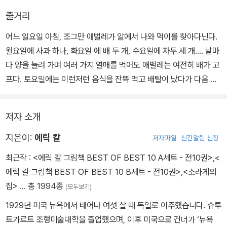
박엽지를 오려 만든 독특한 콜라주 기법으로 표현된 작품 속 애벌레
줄거리
의 모습은 어린아이들의 시선을 단숨에 사로잡는다.
어느 일요일 아침, 조그만 애벌레가 알에서 나와 먹이를 찾아다닌다.
작고 작은 알에서 태어난 조그마한 애벌레는 월요일부터 금요일까지
월요일에 사과 하나, 화요일 에 배 두 개, 수요일에 자두 세 개…. 날마
사과, 자두, 배 같은 먹이들을 먹으며 조금씩 성장해 나간다. 토요일에
다 양을 늘려 가며 여러 가지 열매를 먹어도 애벌레는 여전히 배가 고
애벌레는 초콜릿케이크와 아이스크림 등을 먹고 탈이 나지만, 일요일
프다. 토요일에는 이런저런 음식을 잔뜩 먹고 배탈이 났다가 다음 날
에 자신에게 딱 맞는 음식인 나뭇잎을 먹고 고치 속으로 들어간다. 이
초록 잎사귀를 먹고 나아진다. 이제 아주아주 크고 통통해진 애벌레
주 후, 고치 속에서 나온 애벌레는 마침내 나비가 되어 세상 밖으로 나
는 몸을 친친 감싸는 고치를 짓고 그 안에 들어간다. 이 주일 뒤, 애벌
저자 소개
온다.
레는 어떤 모습으로 나타날까?
지은이:
에릭 칼
저자파일
신간알림 신청
자그마한 애벌레가 크고 아름다운 날개를 가진 나비가 되어 가는 이
최근작 :
<에릭 칼 그림책 BEST OF BEST 10 A세트 - 전10권>
,
<
야기는 아이들에게 꿈과 희망을 심어 준다. 아이들은 책을 읽는 동안
에릭 칼 그림책 BEST OF BEST 10 B세트 - 전10권>
,
<소라게의
자신을 애벌레와 동일시하며 애벌레가 음식을 먹고 자라는 과정을 흥
집>
… 총 1994종
(모두보기)
미롭게 지켜볼 것이다. 그리고 마침내 애벌레가 나비가 되었을 때는
마치 자신이 나비가 된 양 기뻐하며 환호하게 된다. 이 책을 읽은 아이
1929년 미국 뉴욕에서 태어나 여섯 살 때 독일로 이주했습니다. 슈투
들은 자신도 그림책 속 애벌레처럼 꾸준히 성장하여 훗날 멋진 어른
트가르트 조형미술대학을 졸업했으며, 이후 미국으로 건너가 ‘뉴욕