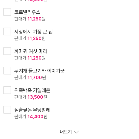
코르넬리우스
판매가
11,250
원
세상에서 가장 큰 집
판매가
11,250
원
까마귀 여섯 마리
판매가
11,250
원
무지개 물고기와 이야기꾼
판매가
11,700
원
뒤죽박죽 카멜레온
판매가
13,500
원
심술궂은 무당벌레
판매가
14,400
원
더보기