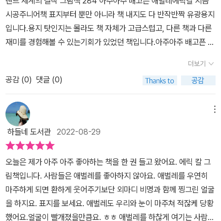
랜드 세계의 걸작 그림책 284 아주아주 배고픈 애벌레에릭칼 지음
게 된다. 배탈인 것이다. 이 그림책에서 말하려는 것은 무엇이 있을
시공주니어​책 표지부터 뿐만 아니라 책 내지도 다 반작반짝 유광용지
까? 필자는 인간의 탐욕에 대해서 경고하고 있다고 본다. 현재 들려
입니다.용지 탓인지는 몰라도 책 자체가 고급스럽고, 다른 책과 다른
오는 각종 신문기사를 보면 대부분 먹거리 가격이 올라간다는 소식뿐
재미를 경험해볼 수 있는기회가 있었던 책입니다.아주아주 배고픈 애
이다. 내려간다는 소식은 없다. 이는 분명 탐욕과 연관 지을 수밖에 없
벌레가 책 밖으로 튀어나올 듯 한 생생함이 있네요.​아주아주 배고픈
는 것이다. 전쟁 및 질병으로 인간의 삶이 어렵고 힘들더라도 지나친
더보기
애벌레는 나뭇잎 위에 작은 빛 하나로 우리에게보여지고 있네요.에벌
탐욕은 안된다는 것이다. 도서 소개를 마치면서이번에 다룬 그림책
공감 (
0
)
댓글 (0)
레는 나뭇잎이나 이슬방울들을 먹고 사는 생명체인데.그 정도로 먹이
인 “아주아주 배고픈 애벌레”는 비록 페이지 양은 많지 않지만 메시
로는 배를 채울 수가 없나봐요.먹어도 먹어도 배가 고픈가봅니다.그
지 하나는 진짜 묵직한 책이다. 무서운 탐욕을 그림책 하나로 경고하
식욕을 채울 수 있도록 애벌레는 월요일에는 사과를 또 다른 날에는
메뉴
고 있는 것이다. 사람의 욕심은 끝이 없는데 이 욕심을 어디서 억제하
자두를 또 다음날에는 오렌지를그렇게 계속계속 자기 몸보다 더 큰
느냐가 관건인데 이 책은 욕심을 부리다가 탈난 애벌레를 통해서 지
하들네 도서관
2022-08-29
과일들에 구멍을 내듯이 먹어치우고 있어요.과일에 동그란 구멍이 났
나친 욕심은 화를 부른다는 사실을 강조하고 있다.
어요.애벌레가 지나간 흔적은 이렇게 티가 나는데요.​하지만 욕심이
오늘은 제가 아주 아주 좋아하는 책을 한 권 들고 왔어요. 에릭 칼 그
과하면 무조건 탈이 나게 마련입니다.너무 과식을 한 탓에 애벌레에
림책입니다. 사람들은 애벌레를 좋아하지 않아요. 애벌레를 우연히
게 탈이 난거 같아요.애벌레에게는 애벌레 먹이가 있는데 욕심을 부
마주하게 되면 환하게 웃어주기보단 외마디 비명과 함께 찡그린 얼굴
려서 다른 먹이를 먹으면배가 아프고 탈이 나는거죠.​​
을 하지요. 표지를 보세요. 애벌레도 우리와 눈이 마주쳐 적잖케 당황
했어요.얼굴이 빨개졌을만큼요. ㅎㅎ 애벌레를 하찮게 여기는 사람도