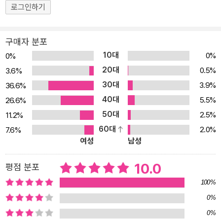
로그인하기
가진 나비가 되어 가는 이야기는 아이들에게 꿈과 희망을 심어 준다.
아이들은 책을 읽는 동안 자신을 애벌레와 동일시하며 애벌레가 음식
을 먹고 자라는 과정을 흥미롭게 지켜볼 것이다. 그리고 마침내 애벌
구매자 분포
레가 나비가 되었을 때는 마치 자신이 나비가 된 양 기뻐하며 환호하
10대
0%
0%
게 된다. 이 책을 읽은 아이들은 자신도 그림책 속 애벌레처럼 꾸준히
20대
0.5%
3.6%
성장하여 훗날 멋진 어른이 될 거라는 기대와 설렘을 갖게 될 것이다.
30대
3.9%
36.6%
■ 흥미로운 이야기를 감상하며 놀이까지 즐길 수 있는 그림책 《아주
40대
5.5%
26.6%
아주 배고픈 애벌레》는 흥미로운 이야기뿐만 아니라 아이들을 빠져
50대
2.5%
11.2%
들게 만드는 특별한 요소가 또 하나 있다. 바로 조금씩 길어지는 책장
60대
2.0%
7.6%
과 그림 속 애벌레가 음식을 먹고 지나간 자리에 뚫려 있는 작은 구멍
여성
남성
이다. 아이들은 이 작은 구멍에 손가락을 넣거나 털실을 애벌레처럼
통과시키며 책을 놀잇감처럼 가지고 놀 수 있다. 또한 차츰 길어지는
10.0
평점 분포
책장을 넘기며 애벌레가 먹는 음식이 점점 더 많아진다는 것을 직관
100%
적으로 인식하게 된다. 에릭 칼의 독특한 디자인 감각은 어린이들이
0%
흥미와 호기심을 가지고 놀이하듯 그림책을 보면서 지적 성장을 이룰
0%
수 있게 해 준다. 에릭 칼이《아주아주 배고픈 애벌레》에서 시도한 이