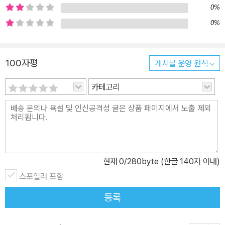
0%
놀이책 형식은 이후 그의 작품의 가장 큰 특징이 되었다. ■ 아주아주
0%
배고픈 애벌레 이야기 속에 담긴 다양한 배울 거리 이 책 안에는 요일,
숫자, 음식, 나비의 한살이까지 다양한 배울 거리가 빼곡히 담겨 있다.
일요일부터 시작해 월요일, 화요일… 다시 일요일까지 애벌레를 따라
100자평
게시물 운영 원칙
가며 자연스럽게 요일 이름을 익히고, 사과 하나, 배 두 개, 자두 세
개… 등 열매를 세며 하나부터 다섯까지 수 세 기를 연습할 수도 있다.
카테고리
애벌레가 먹는 여러 가지 음식의 이름을 배우고, 알에서 나온 애벌레
가 고치를 거쳐 나비로 변하는 모습을 보며 나비의 한살이도 자연스
럽게 알게 된다. 구멍에 손가락을 넣고 꼬물꼬물 움직이며 “사각사각,
냠냠” 등 의성어와 의태어를 실감 나게 말하다 보면 말의 재미를 느끼
고, 어휘력까지 키울 수 있다.
현재
0
/280byte (한글 140자 이내)
스포일러 포함
등록