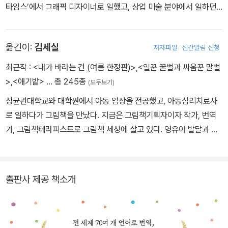
이 될 거라는 기대와 설렘을 갖게 될 것이다.
타임스’에서 그래픽 디자이너로 일했고, 상업 미술 분야에서 일하던
중 어린이 책 세계를 발견하였습니다. 1968년에 첫 번째 그림책 《1,
2, 3 동물원으로》를 만들었고, 이후 70여 권의 책을 발표했습니다.
옮긴이:
김세실
저자파일
신간알림 신청
그의 책 중 1969년 발표한 《배고픈 애벌레》는 55개 나라의 언어로
번역되어서 전 세계에서 3,300만 권이 팔리기도 했습니다. 깊이 있
최근작 :
<내가 바라는 건 (여름 한정판)>
,
<일꾼 꿀벌과 싸움꾼 말벌
고 매력적인 그의 작품 세계는 ‘로라 잉걸스 와일더 상’, ‘볼로냐 아동
>
,
<애기밭>
… 총 245종
(모두보기)
도서전 그래픽 상’ 등 세계적으로 권위 있는 상들을 수상하며 작품성
성균관대학교와 대학원에서 아동 임상을 전공했고, 아동심리치료사
을 인정받고 있습니다.
로 일하다가 그림책을 만났다. 지금은 그림책기획자이자 작가, 번역
가, 그림책테라피스트로 그림책 세상에 살고 있다. 영유아 발달과 그
림책에 관한 이론서 《그림책 페어런팅》과 그림책 《힘내라, 힘!》, 《혼
나기 싫어요!》, 《아기 구름 울보》, 《애기밭》 등에 글을 썼고 《정답이
있어야 할까?》, 《마음을 담은 병》, 《아름다운 실수》,《딱 맞는 돌을
출판사 제공 책소개
찾으면》, 《참을성 없는 애벌레》, 《심심해》 등 여러 그림책을 우리말
로 옮겼다.