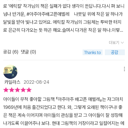
로 '에릭칼' 작가님의 책은 실패가 없다 생각이 든답니다.다시 펴 보니
넘나 반가운, #아주아주배고픈애벌레 ​나뭇잎 위에 작은 알 하나가
달빛을 받아 빛나고 있어요. 에릭칼 작가님의 그림체는 투박한 터치
로 은근히 다가오는 듯 하곤 해요.슬며시 다가온 작은 알 하나.이렇게
생명이 시작합니다. ​유아 그림책으로 우리 아이들이 이해하기 쉬운
더보기
직관적인 그림책.애벌레 하면 무슨 생각이 떠오르시나요?꼬물꼬물,
공감 (
6
)
댓글 (0)
성장하는 애벌레.이렇게 저렇게 애벌레는 자기에게 맞는 성장의 방식
을 찾는답니다. ​에릭칼 작가님은 어떻게아주아주 배고픈 애벌레를
그릴 생각을 했을까요?아이들 어릴때 읽어줄 때는하루하루 성장하는
메뉴
애벌레만 알아차렸는데, 애벌레 - 번데기 - 성충 이렇게 성장하는 진
카일라스
2022-08-24
행이마치, 우리 사람들이랑 비슷하지 않을까요?다음으로 성장하고
싶은 동기.그것은 어찌보면 본능인걸까요 :) ​작은 애벌레가 나비로
아이들이 무척 좋아할 그림책 『아주아주 배고픈 애벌레』는 자그마치
변해가는 희망찬 이야기.우리 유아친구들에게 넘나 권해주고싶은 유
1969년에 처음 출간되었다고 한다. 와, 그렇게 오래된 책이구나! 좋
아그림책!에릭칼 그림책, 순수한 마음으로 빠져들 수 있는 추천 동화
은 책은 계속 이어지며 아이들의 관심을 받고 그 아이들이 잘 성장해
책이랍니다 :)​
나가도록 이끌어주나 보다. ​현대 그림책의 거장이라고 일컬어지는 에