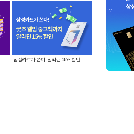
폰
삼성카드가 쏜다! 알라딘 15% 할인
이 달의 적립금 혜택