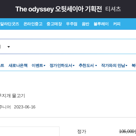
알라딘굿즈
온라인중고
중고매장
우주점
음반
블루레이
커피
서
스트
새로나온책
이벤트
정가인하도서
추천도서
작가와의 만남
북
무지개 물고기
주니어
2023-06-16
정가
106,00