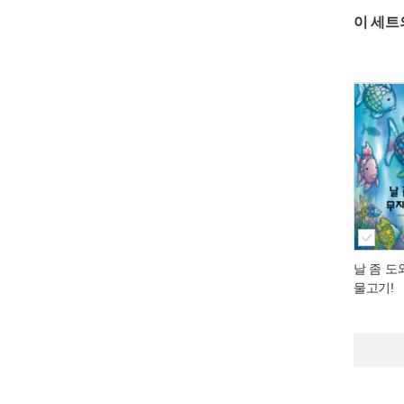
이 세트
날 좀 도
물고기!