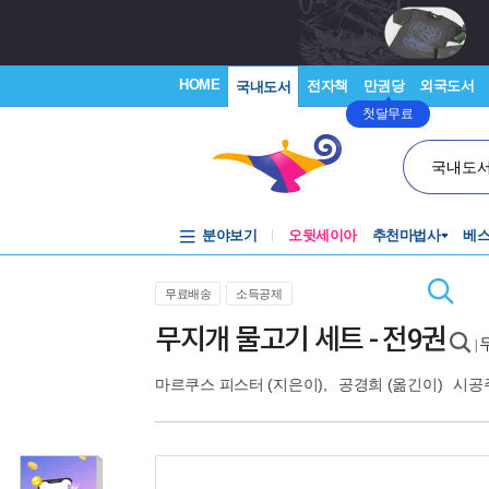
HOME
전자책
만권당
외국도서
국내도서
첫달무료
국내도
분야보기
오뒷세이아
추천마법사
베
무료배송
소득공제
무지개 물고기 세트 - 전9권
|
마르쿠스 피스터
(지은이),
공경희
(옮긴이)
시공