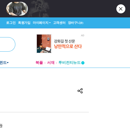
로그인
회원가입
마이페이지
고객센터
장바구니
(0)
펀드
북플
서재
투비컨티뉴드
창작플랫폼
투비컨티뉴드
0원