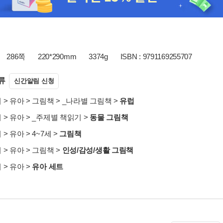
286쪽
220*290mm
3374g
ISBN : 9791169255707
류
신간알림 신청
서
>
유아
>
그림책
>
_나라별 그림책
>
유럽
서
>
유아
>
_주제별 책읽기
>
동물 그림책
서
>
유아
>
4~7세
>
그림책
서
>
유아
>
그림책
>
인성/감성/생활 그림책
서
>
유아
>
유아 세트