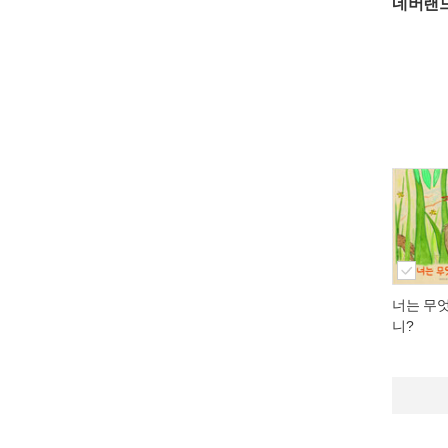
네버랜드 
너는 무엇
니?