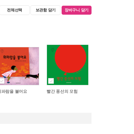
전체선택
보관함 담기
장바구니 담기
휘파람을 불어요
빨간 풍선의 모험