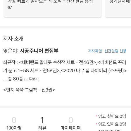
가장 빠르게 받아보는 책 소식 - 신간 알림 총집
경기컬처패스
합
저자 소개
엮은이:
시공주니어 편집부
저자파일
신간알림 신청
최근작 :
<네버랜드 칼데콧 수상작 세트 - 전46권>
,
<네버랜드 꾸러
기 문고 1~58 세트 - 전58권>
,
<2020 나무 집 다이어리 (스프링)>
… 총 80종
(모두보기)
<인지 쑥쑥 그림책 - 전3권>
읽고 싶어요 0명
0
1
0
읽고 있어요 0명
100자평
리뷰
마이페이퍼