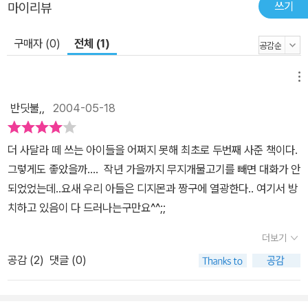
쓰기
마이리뷰
구매자 (0)
전체 (1)
메뉴
반딧불,,
2004-05-18
더 사달라 떼 쓰는 아이들을 어쩌지 못해 최초로 두번째 사준 책이다.
그렇게도 좋았을까.... 작년 가을까지 무지개물고기를 빼면 대화가 안
되었었는데..요새 우리 아들은 디지몬과 짱구에 열광한다.. 여기서 방
치하고 있음이 다 드러나는구만요^^;;
더보기
공감 (
2
)
댓글 (0)