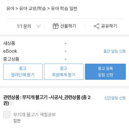
유아
>
유아 교양/학습
>
유아 학습 일반
선물하기
공유하기
새상품
-
eBook
-
출간 알림 신청
중고상품
-
중고
중고
중고 등록
알라딘에 팔기
회원에게 팔기
알림 신청
관련상품 :
무지개 물고기 -시공사_관련상품 (총 2
신간알림 신청
권)
무지개 물고기 색칠공부
절판