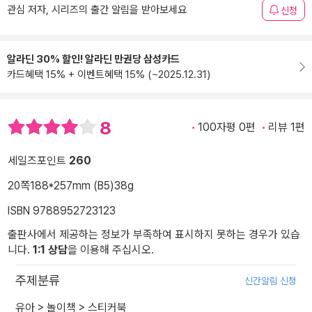
관심 저자, 시리즈의 출간 알림을 받아보세요
신청
알라딘 30% 할인! 알라딘 만권당 삼성카드
카드혜택 15% + 이벤트혜택 15% (~2025.12.31)
8
100자평 0편
리뷰 1편
세일즈포인트
260
20쪽
188*257mm (B5)
38g
ISBN 9788952723123
출판사에서 제공하는 정보가 부족하여 표시하지 못하는 경우가 있습
니다.
1:1 상담
을 이용해 주십시오.
주제분류
신간알림 신청
유아
>
놀이책
>
스티커북