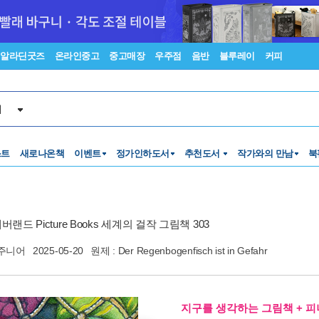
알라딘굿즈
온라인중고
중고매장
우주점
음반
블루레이
커피
서
스트
새로나온책
이벤트
정가인하도서
추천도서
작가와의 만남
북
버랜드 Picture Books 세계의 걸작 그림책 303
주니어
2025-05-20
원제 : Der Regenbogenfisch ist in Gefahr
지구를 생각하는 그림책 + 피