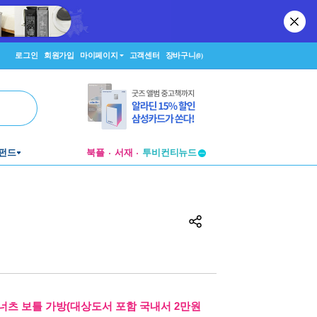
로그인
회원가입
마이페이지
고객센터
장바구니
(0)
투비컨티뉴드
펀드
북플
서재
창작플랫폼
투비컨티뉴드
너츠 보틀 가방(대상도서 포함 국내서 2만원