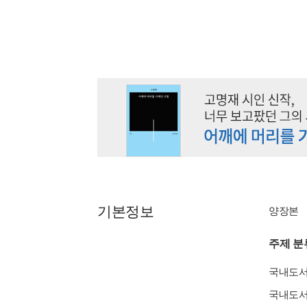
기본정보
양장본
주제 분
국내도
국내도