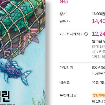
이상)
정가
16,000
14,4
판매가
12,2
카드최대혜택가
알라딘 
최대 1만
시) / 
1만원 
마일리지
800원(5
+ 5만원
배송료
유료 (도
수령예상일
양탄자배
밤 10