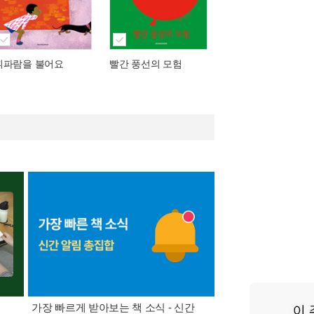
휘파람을 불어요
빨간 풍선의 모험
가장 빠르게 받아보는 책 소식 - 신간
경기컬처패스 1만원 