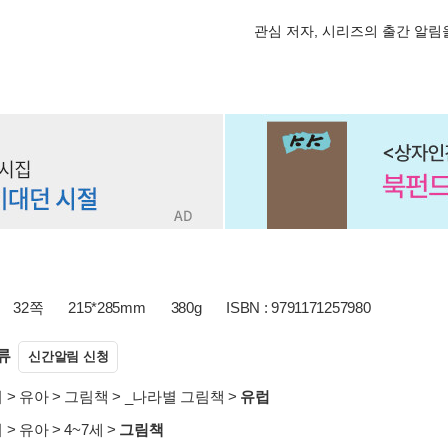
관심 저자, 시리즈의 출간 알
32쪽
215*285mm
380g
ISBN : 9791171257980
류
신간알림 신청
서
>
유아
>
그림책
>
_나라별 그림책
>
유럽
서
>
유아
>
4~7세
>
그림책