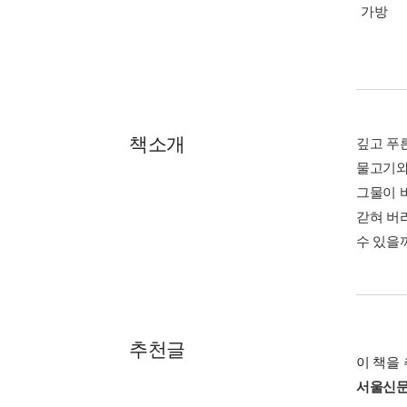
가방
책소개
깊고 푸
물고기와
그물이 바
갇혀 버
수 있을
추천글
이 책을 
서울신