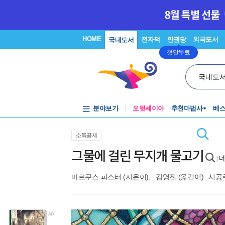
HOME
전자책
만권당
외국도서
국내도서
첫달무료
국내도
분야보기
오뒷세이아
추천마법사
베
소득공제
그물에 걸린 무지개 물고기
네
|
마르쿠스 피스터
(지은이),
김영진
(옮긴이)
시공