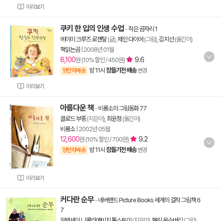
미리보기
쿠키 한 입의 인생 수업
-
작은 곰자리 1
에이미 크루즈 로젠탈
(글),
제인 다이어
(그림),
김지선
(옮긴이)
책읽는곰
|
2008년 01월
8,100
9.6
원 (10% 할인 / 450원)
밤 11시
잠들기전 배송
양탄자배송
변경
미리보기
아름다운 책
-
비룡소의 그림동화 77
클로드 부종
(지은이),
최윤정
(옮긴이)
비룡소
|
2002년 05월
12,600
9.2
원 (10% 할인 / 700원)
밤 11시
잠들기전 배송
양탄자배송
변경
미리보기
커다란 순무
-
네버랜드 Picture Books 세계의 걸작 그림책 6
7
알렉세이 니콜라예비치 톨스토이
(지은이),
헬린 옥슨버리
(그림),