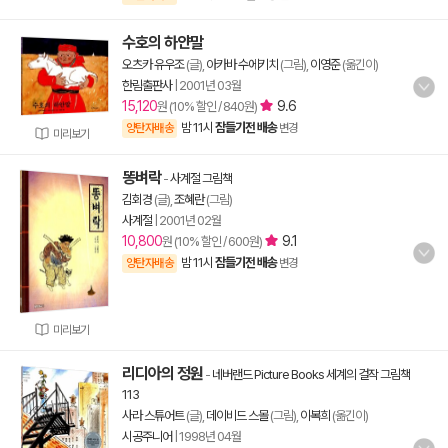
수호의 하얀말
오츠카 유우조
(글),
아카바 수에키치
(그림),
이영준
(옮긴이)
한림출판사
|
2001년 03월
15,120
9.6
원 (10% 할인 / 840원)
밤 11시
잠들기전 배송
양탄자배송
변경
미리보기
똥벼락
-
사계절 그림책
김회경
(글),
조혜란
(그림)
사계절
|
2001년 02월
10,800
9.1
원 (10% 할인 / 600원)
밤 11시
잠들기전 배송
양탄자배송
변경
미리보기
리디아의 정원
-
네버랜드 Picture Books 세계의 걸작 그림책
113
사라 스튜어트
(글),
데이비드 스몰
(그림),
이복희
(옮긴이)
시공주니어
|
1998년 04월