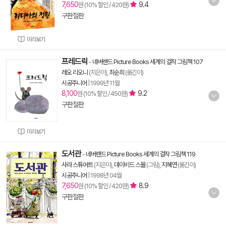
7,650
9.4
원 (10% 할인 / 420원)
구판절판
미리보기
프레드릭
-
네버랜드 Picture Books 세계의 걸작 그림책 107
레오 리오니
(지은이),
최순희
(옮긴이)
시공주니어
|
1999년 11월
8,100
9.2
원 (10% 할인 / 450원)
구판절판
미리보기
도서관
-
네버랜드 Picture Books 세계의 걸작 그림책 119
사라 스튜어트
(지은이),
데이비드 스몰
(그림),
지혜연
(옮긴이)
시공주니어
|
1998년 04월
7,650
8.9
원 (10% 할인 / 420원)
구판절판