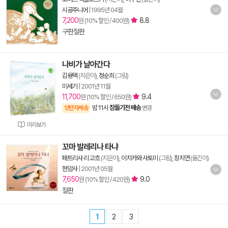
시공주니어
|
1995년 04월
7,200
8.8
원 (10% 할인 / 400원)
구판절판
나비가 날아간다
김용택
(지은이),
정순희
(그림)
미세기
|
2001년 11월
11,700
9.4
원 (10% 할인 / 650원)
밤 11시
잠들기전 배송
양탄자배송
변경
미리보기
꼬마 발레리나 타냐
페트리샤 리 고흐
(지은이),
이치카와 사토미
(그림),
장지연
(옮긴이)
현암사
|
2001년 05월
7,650
9.0
원 (10% 할인 / 420원)
절판
1
2
3