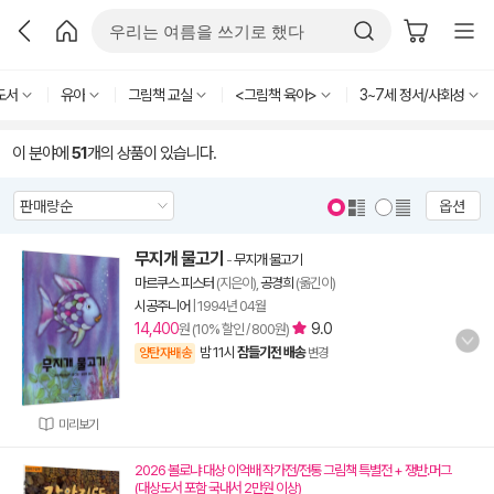
도서
유아
그림책 교실
<그림책 육아>
3~7세 정서/사회성
이 분야에
51
개의 상품이 있습니다.
옵션
무지개 물고기
-
무지개 물고기
마르쿠스 피스터
(지은이),
공경희
(옮긴이)
시공주니어
|
1994년 04월
14,400
9.0
원 (10% 할인 / 800원)
밤 11시
잠들기전 배송
양탄자배송
변경
미리보기
2026 볼로냐 대상 이억배 작가전/전통 그림책 특별전 + 쟁반.머그
(대상도서 포함 국내서 2만원 이상)