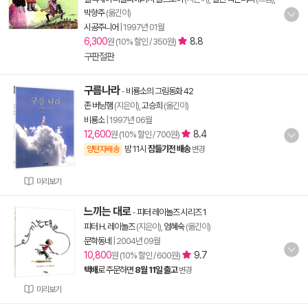
박향주
(옮긴이)
시공주니어
|
1997년 01월
6,300
8.8
원 (10% 할인 / 350원)
구판절판
구름나라
-
비룡소의 그림동화 42
존 버닝햄
(지은이),
고승희
(옮긴이)
비룡소
|
1997년 06월
12,600
8.4
원 (10% 할인 / 700원)
밤 11시
잠들기전 배송
양탄자배송
변경
미리보기
느끼는 대로
-
피터 레이놀즈 시리즈 1
피터 H. 레이놀즈
(지은이),
엄혜숙
(옮긴이)
문학동네
|
2004년 09월
10,800
9.7
원 (10% 할인 / 600원)
택배
로 주문하면
8월 11일 출고
변경
미리보기