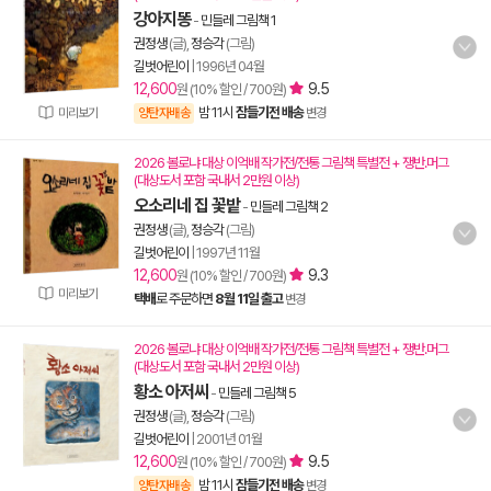
강아지똥
-
민들레 그림책 1
권정생
(글),
정승각
(그림)
길벗어린이
|
1996년 04월
12,600
9.5
원 (10% 할인 / 700원)
밤 11시
잠들기전 배송
미리보기
양탄자배송
변경
2026 볼로냐 대상 이억배 작가전/전통 그림책 특별전 + 쟁반.머그
(대상도서 포함 국내서 2만원 이상)
오소리네 집 꽃밭
-
민들레 그림책 2
권정생
(글),
정승각
(그림)
길벗어린이
|
1997년 11월
12,600
9.3
원 (10% 할인 / 700원)
미리보기
택배
로 주문하면
8월 11일 출고
변경
2026 볼로냐 대상 이억배 작가전/전통 그림책 특별전 + 쟁반.머그
(대상도서 포함 국내서 2만원 이상)
황소 아저씨
-
민들레 그림책 5
권정생
(글),
정승각
(그림)
길벗어린이
|
2001년 01월
12,600
9.5
원 (10% 할인 / 700원)
밤 11시
잠들기전 배송
양탄자배송
변경