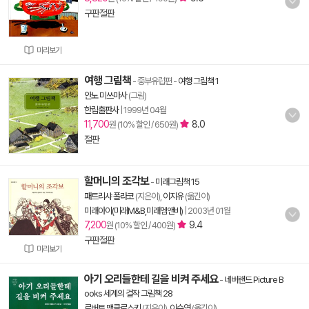
구판절판
미리보기
여행 그림책
- 중부유럽편
-
여행 그림책 1
안노 미쓰마사
(그림)
한림출판사
|
1999년 04월
11,700
8.0
원 (10% 할인 / 650원)
절판
할머니의 조각보
-
미래그림책 15
패트리샤 폴라코
(지은이),
이지유
(옮긴이)
미래아이(미래M&B,미래엠앤비)
|
2003년 01월
7,200
9.4
원 (10% 할인 / 400원)
구판절판
미리보기
아기 오리들한테 길을 비켜 주세요
-
네버랜드 Picture B
ooks 세계의 걸작 그림책 28
로버트 맥클로스키
(지은이),
이수연
(옮긴이)