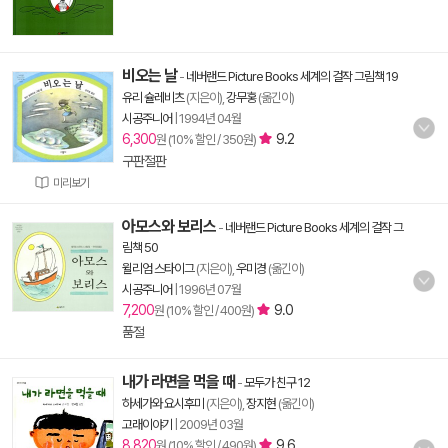
비오는 날
-
네버랜드 Picture Books 세계의 걸작 그림책 19
유리 슐레비츠
(지은이),
강무홍
(옮긴이)
시공주니어
|
1994년 04월
6,300
9.2
원 (10% 할인 / 350원)
구판절판
미리보기
아모스와 보리스
-
네버랜드 Picture Books 세계의 걸작 그
림책 50
윌리엄 스타이그
(지은이),
우미경
(옮긴이)
시공주니어
|
1996년 07월
7,200
9.0
원 (10% 할인 / 400원)
품절
내가 라면을 먹을 때
-
모두가 친구 12
하세가와 요시후미
(지은이),
장지현
(옮긴이)
고래이야기
|
2009년 03월
8,820
9.6
원 (10% 할인 / 490원)