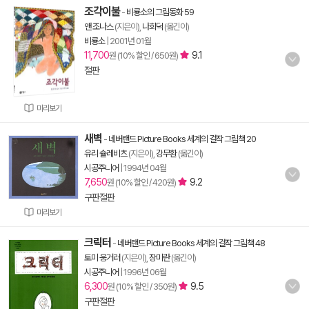
조각이불
-
비룡소의 그림동화 59
앤 조나스
(지은이),
나희덕
(옮긴이)
비룡소
|
2001년 01월
11,700
9.1
원 (10% 할인 / 650원)
절판
미리보기
새벽
-
네버랜드 Picture Books 세계의 걸작 그림책 20
유리 슐레비츠
(지은이),
강무환
(옮긴이)
시공주니어
|
1994년 04월
7,650
9.2
원 (10% 할인 / 420원)
구판절판
미리보기
크릭터
-
네버랜드 Picture Books 세계의 걸작 그림책 48
토미 웅거러
(지은이),
장미란
(옮긴이)
시공주니어
|
1996년 06월
6,300
9.5
원 (10% 할인 / 350원)
구판절판