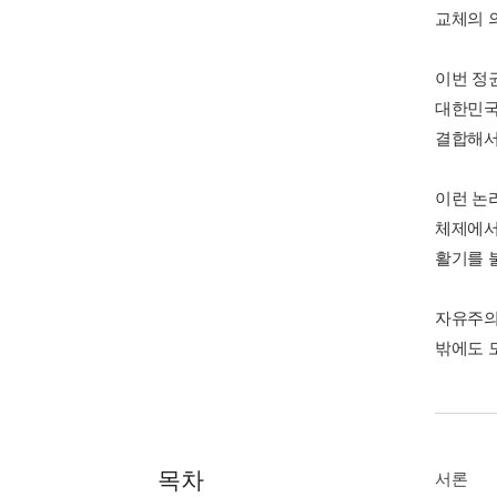
교체의 
이번 정
대한민국
결합해서
이런 논
체제에서
활기를 
자유주의
밖에도 
목차
서론