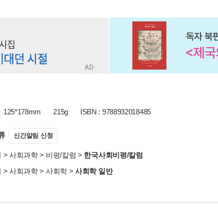
125*178mm
215g
ISBN : 9788932018485
류
신간알림 신청
서
>
사회과학
>
비평/칼럼
>
한국사회비평/칼럼
서
>
사회과학
>
사회학
>
사회학 일반