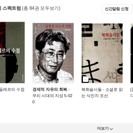
문지 스펙트럼
(총 84권 모두보기)
신간알림 신청
보들레르의 수첩
경제적 자유의 회복
-
복화술사들
- 소설로 읽
우리 시대의 지성 5-02
는 식민지 조선
0
더보기