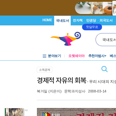
HOME
전자책
만권당
외국도서
국내도서
첫달무료
국내도
분야보기
오뒷세이아
추천마법사
베
소득공제
경제적 자유의 회복
- 우리 시대의 지성 
복거일
(지은이)
문학과지성사
2008-03-14