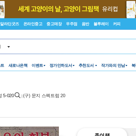
알라딘굿즈
온라인중고
중고매장
우주점
음반
블루레이
커피
서
스트
새로나온책
이벤트
정가인하도서
추천도서
작가와의 만남
북
5-020
(구) 문지 스펙트럼 20
|
종이책