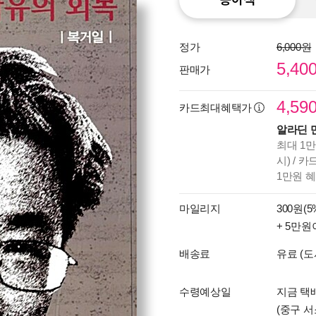
정가
6,000원
5,40
판매가
4,59
카드최대혜택가
알라딘 
최대 1만
시) / 
1만원 
마일리지
300원(5
+ 5만원
배송료
유료 (도
수령예상일
지금 택배
(중구 서