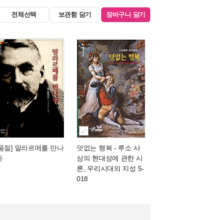
전체선택
보관함 담기
장바구니 담기
[품절] 말라르메를 만나
덧없는 행복
- 루소 사
다
상의 현대성에 관한 시
론, 우리시대의 지성 5-
018