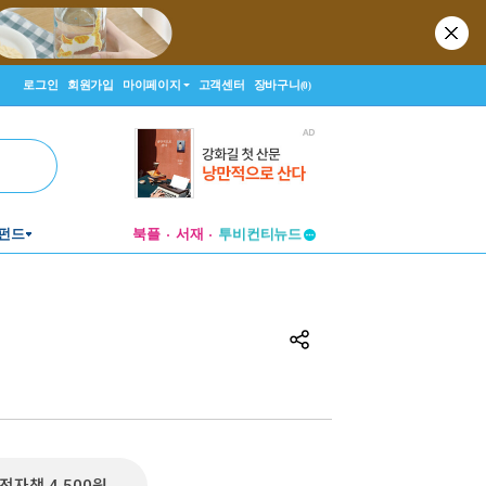
로그인
회원가입
마이페이지
고객센터
장바구니
(0)
펀드
북플
서재
투비컨티뉴드
창작플랫폼
투비컨티뉴드