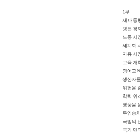
1부
새 대통
병든 경
노동 시
세계화 
자유 시
교육 개
영어교육
생산자들
위험을 
학력 위
영웅을 
무임승차
국방의 
국가 면