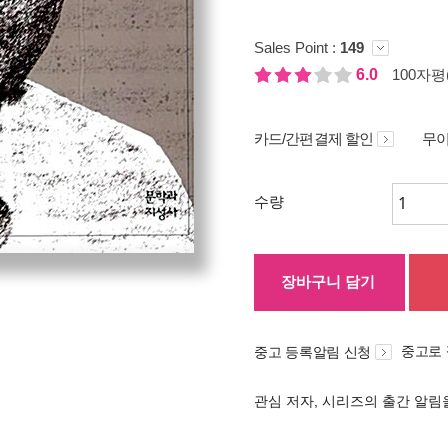
Sales Point :
149
6.0
100자평(
카드/간편결제 할인
무이
수량
장바구니 담기
중고로
중고 등록알림 신청
관심 저자, 시리즈의 출간 알