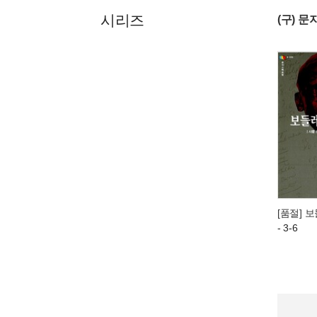
시리즈
(구) 
[품절] 
- 3-6