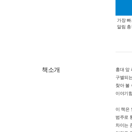
가장 빠
알림 
책소개
홍대 앞 
구별되는
찾아 볼
이야기함
이 책은
범주로 
차이는 