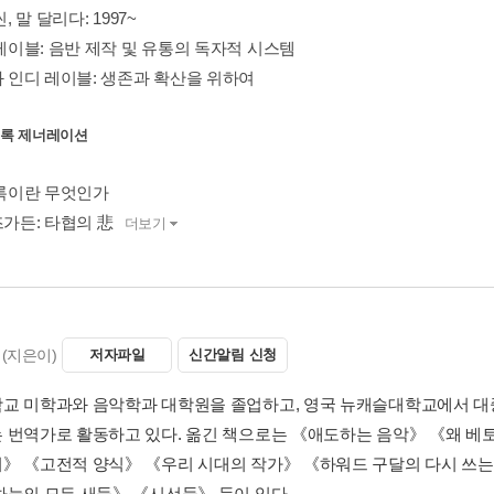
씬, 말 달리다: 1997~
 레이블: 음반 제작 및 유통의 독자적 시스템
과 인디 레이블: 생존과 확산을 위하여
던 록 제너레이션
 록이란 무엇인가
즈가든: 타협의 悲
더보기
(지은이)
저자파일
신간알림 신청
교 미학과와 음악학과 대학원을 졸업하고, 영국 뉴캐슬대학교에서 대중
 번역가로 활동하고 있다. 옮긴 책으로는 《애도하는 음악》 《왜 베
》 《고전적 양식》 《우리 시대의 작가》 《하워드 구달의 다시 쓰는
하늘의 모든 새들》 《시선들》 등이 있다.