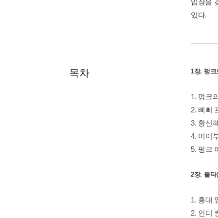
입장을 
있다.
목차
1장. 펑
1. 펑크
2. 삐삐
3. 황
4. 어
5. 펑크
2장. 불
1. 홍대
2. 인디 