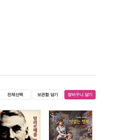
전체선택
보관함 담기
장바구니 담기