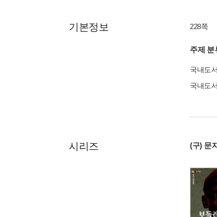
기본정보
228쪽
주제 분
국내도
국내도
시리즈
(구) 