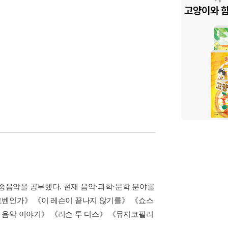
음악을 공부했다. 현재 음악·과학·문학 분야를
토벤인가》 《이 레슨이 끝나지 않기를》 《쇼스
 음악 이야기》 《리슨 투 디스》 《뮤지코필리