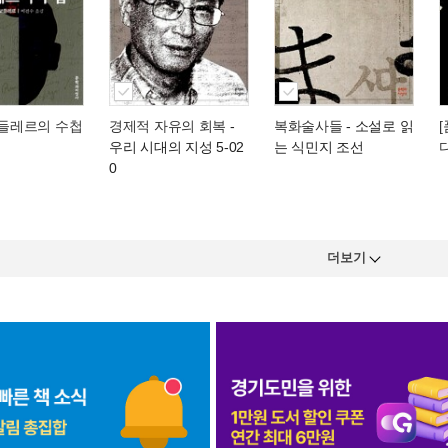
보들레르의 수첩
경제적 자유의 회복
-
복화술사들
- 소설로 읽
우리 시대의 지성 5-02
는 식민지 조선
0
더보기