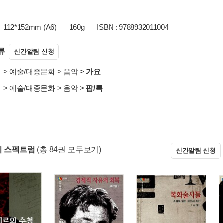
112*152mm (A6)
160g
ISBN : 9788932011004
류
신간알림 신청
서
>
예술/대중문화
>
음악
>
가요
서
>
예술/대중문화
>
음악
>
팝/록
문지 스펙트럼
(총 84권 모두보기)
신간알림 신청