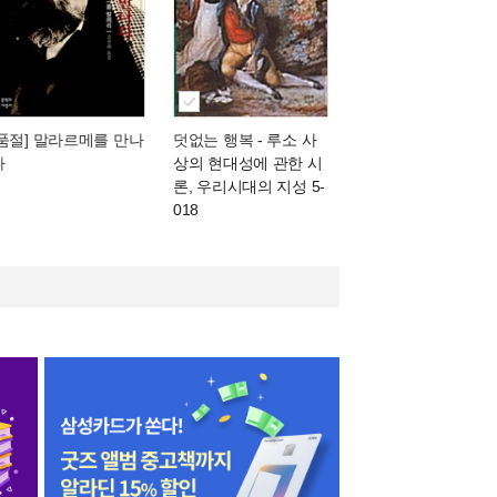
[품절] 말라르메를 만나
덧없는 행복
- 루소 사
다
상의 현대성에 관한 시
론, 우리시대의 지성 5-
018