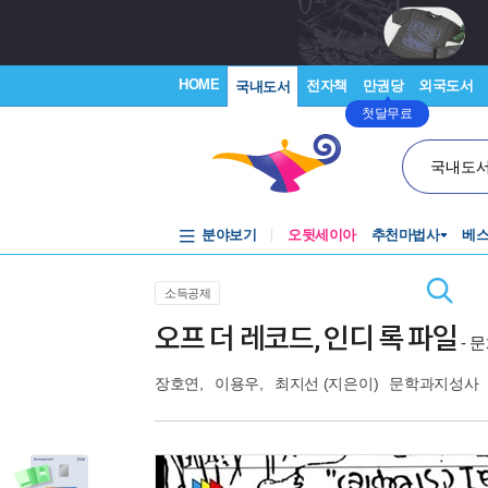
HOME
전자책
만권당
외국도서
국내도서
첫달무료
국내도
분야보기
오뒷세이아
추천마법사
베
소득공제
오프 더 레코드, 인디 록 파일
- 
장호연
,
이용우
,
최지선
(지은이)
문학과지성사