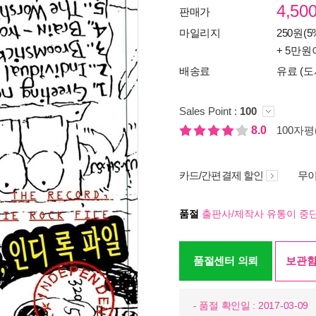
4,50
판매가
마일리지
250원(5
+ 5만원
배송료
유료 (도
Sales Point :
100
8.0
100자평(
카드/간편결제 할인
무이
품절
출판사/제작사 유통이 중단
품절센터 의뢰
보관함
- 품절 확인일 : 2017-03-09