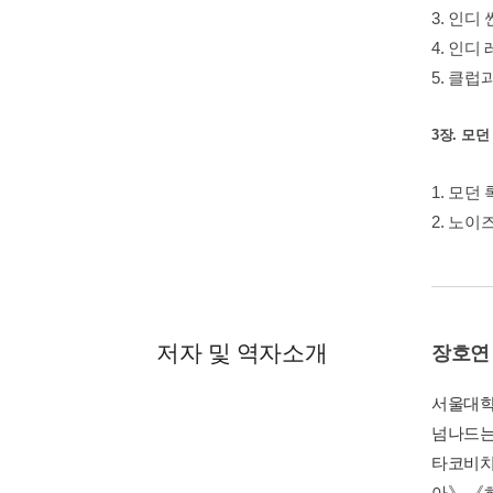
3. 인디 
4. 인디
5. 클럽
3장. 모
1. 모던
2. 노이
저자 및 역자소개
장호연
서울대학
넘나드는
타코비치
아》 《