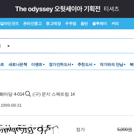
알라딘굿즈
온라인중고
중고매장
우주점
음반
블루레이
커피
서
스트
새로나온책
이벤트
정가인하도서
추천도서
작가와의 만남
북
문화마당 4-014
(구) 문지 스펙트럼 14
|
1999-08-31
정가
5,000원