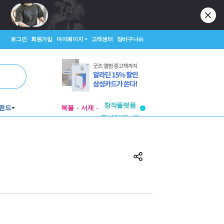
로그인
회원가입
마이페이지
고객센터
장바구니
(0)
펀드
북플
서재
투비컨티뉴드
창작플랫폼
투비컨티뉴드