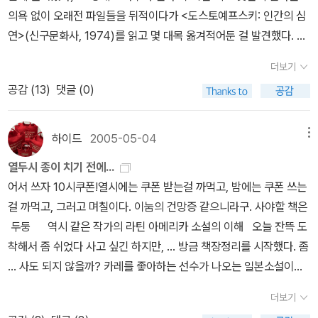
의욕 없이 오래전 파일들을 뒤적이다가 <도스토예프스키: 인간의 심
연>(신구문화사, 1974)를 읽고 몇 대목 옮겨적어둔 걸 발견했다. 책
은 아마도 6-7년전에 읽은 듯하다(나는 도서관에서 빌려 읽었는데,
더보기
지금은 모르겠지만몇 년 전까지만 해도 대형서점들에서 구할 수 있는
공감 (
13
)
댓글 (0)
책이었다). 책은 저자와 역자가 모두 눈에 띄는데, 먼저 역자는 소설
가이자 국문학자였던 백사 전광용(1919-1989) 선생이다. <꺼삐딴
리>의 작가 말이다(아는 사람은 알겠지만 '꺼삐딴'은 '캡틴'의 러시아
하이드
2005-05-04
메뉴
어이다).그리고 저자는 겉표지에 '마아크 스로닐'이라고 표기돼 있는
열두시 종이 치기 전에...
데, 아무런 소개가 덧붙어 있지 않지만 짐작엔 '마르크 슬로님(1894-
어서 쓰자 10시쿠폰!열시에는 쿠폰 받는걸 까먹고, 밤에는 쿠폰 쓰는
1976)'의 오기이며 아마도 일역본을 다시 옮기는 과정에서 착오가
걸 까먹고, 그러고 며칠이다. 이눔의 건망증 같으니라구. 사야할 책은
빚어진 게 아닌가 싶다. 가령 영역본이라도 참조했다면 'Marc Sloni
두둥 역시 같은 작가의 라틴 아메리카 소설의 이해 오늘 잔뜩 도
m'을 '마아크 스로닐'이라고 옮기긴 어려웠을 터이다. 러시아문학자
착해서 좀 쉬었다 사고 싶긴 하지만, ... 방금 책장정리를 시작했다. 좀
인 슬로님의 책은 20세기 러시아 문학사인 <소련의 작가와 사회, 19
... 사도 되지 않을까? 카레를 좋아하는 선수가 나오는 일본소설이라.
17-1977>(열린책들, 1986)이 번역/소개된 바 있다.그가 러시아어
음. 일단 풍월당을 읽어야 겠지만, 생각난김에, 상품권 받은김
로 쓴 책 중의 하나가<도스토예프스키의 세여인>(1953)이며,그 영
더보기
에 무엇보다도 이 책이 너무 사고 싶다. 그렇게 재미있다고들 하
역본이 'Three Loves of Dostoevsky'(1955)이다(나는 3년전