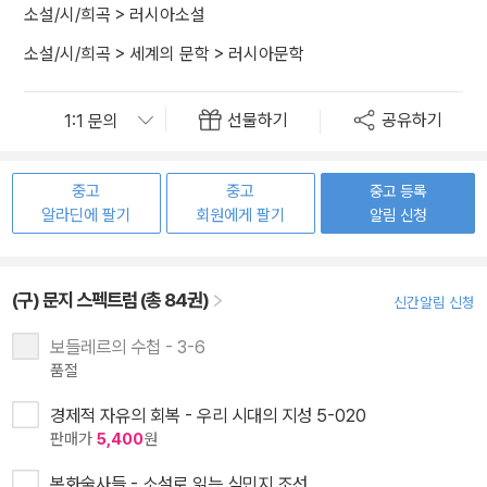
소설/시/희곡
>
러시아소설
소설/시/희곡
>
세계의 문학
>
러시아문학
선물하기
공유하기
중고
중고
중고 등록
알라딘에 팔기
회원에게 팔기
알림 신청
(구) 문지 스펙트럼 (총 84권)
신간알림 신청
보들레르의 수첩 - 3-6
품절
경제적 자유의 회복 - 우리 시대의 지성 5-020
판매가
5,400
원
복화술사들 - 소설로 읽는 식민지 조선