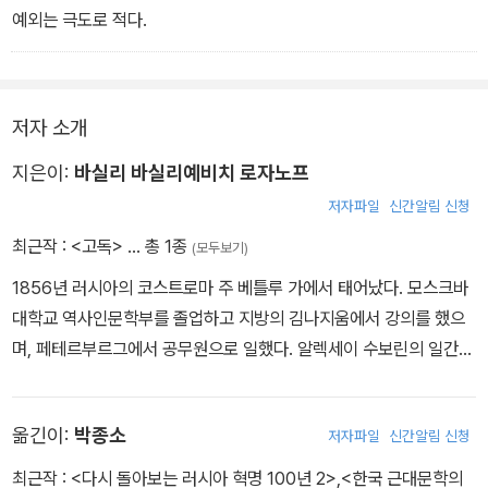
이 작품의 새로움은 두 가지 측면에서 살펴볼 수 있다. 첫째, 이 작품
예외는 극도로 적다.
에는 성(性), 남근 숭배, 창녀 제도가 주된 테마의 하나로 다루어진
다. 이는 당시의 시대 상황에서는 매우 충격적인 것이었으며, 특히 러
시아 정부의 옹호를 받고 있던 러시아 정교에 대한 신랄한 공격은 매
저자 소개
우 위험천만한 것이었다.
지은이:
바실리 바실리예비치 로자노프
첫 번째의 특징이 내용적인 것이라면 두 번째의 특징은 작품 형식에
저자파일
신간알림 신청
대한 실험에서 찾을 수 있다. 이 책을 단순히 `격언과 짧은 에세이들
최근작 :
<고독>
… 총 1종
(모두보기)
의 모음집`으로 파악하는 것은 이 작품의 독창성을 제대로 파악하지
1856년 러시아의 코스트로마 주 베틀루 가에서 태어났다. 모스크바
못한 것이다. 작은 단상들의 모음은 평범한 이야기들의 모음이 아니
대학교 역사인문학부를 졸업하고 지방의 김나지움에서 강의를 했으
라, 때로는 러시아의 문법을 파괴하기까지 하는 자유분방하고 다양한
며, 페테르부르그에서 공무원으로 일했다. 알렉세이 수보린의 일간지
목소리들로 구성되어 있다.
「신시대」에 정기적인 기고자가 됨으로써 전문적인 저널리스트이자
문필가로 활동했으며, 「예술세계」, 「새로운 길」 등 많은 잡지에 기고
이러한 로자노프의 글쓰기는 새로운 문학 전통을 확립하고자 하는 열
옮긴이:
박종소
저자파일
신간알림 신청
했다. 1919년 세르키예프-포사드에서 사망했다. 주요 작품으로 『이
망의 표현이다. 19세기이 리얼리즘적인 러시아 문학 전통을 벗어나
해에 관하여』, 『대심문관에 관한 전설』, 『자연 속의 미와 그 의미』,
새로운 시대의 새로운 양식으로서의 문학을 창조하려는 그의 간단치
최근작 :
<다시 돌아보는 러시아 혁명 100년 2>
,
<한국 근대문학의