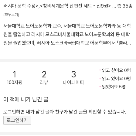
『러시아에서의 가족의 문제』, 『러시아 교회』 등이 있다.
않은 의지는 작품 전체의 형식에서뿐만 아니라, 작품 내부의 곳곳에
러시아 문학 수용>
,
<창비세계문학 단편선 세트 - 전9권>
… 총 35종
숨겨져 있는 다양한 인용들을 통한 19세기 러시아 작가들에 대한 그
(모두보기)
의 의식적인 혹은 무의식적인 논쟁에서 찾아진다.
서울대학교 노어노문학과 교수. 서울대학교 노어노문학과와 동 대학
원을 졸업하고 러시아 모스크바서울대학교 노어노문학과와 동 대학
원을 졸업했으며, 러시아 모스크바국립대학교 어문학부에서 「블라디
미르 솔로비요프의 시: 미학적 · 도덕적 이상의 문제」로 박사학위를
받았다. 현재 서울대학교 노어노문학과 교수로 재직중이다. 저서로
『한 단계 높은 러시아어』(공저) 『한국 근대문학의 러시아 문학 수용』
읽고 싶어요 0명
1
2
3
(공저), 번역서로 류드밀라 울리츠카야의 『우리 짜르의 사람들』을 포
읽고 있어요 0명
100자평
리뷰
마이페이퍼
함하여 『고독』 『아저씨의 꿈』 『악에 관한 세 편의 대화』 『모스크바발
읽었어요 5명
페투슈키행 열차』 『전쟁과 평화』(공역) 등이 있다.
이 책에 내가 남긴 글
로그인하면 내가 남긴 글과 친구가 남긴 글을 확인할 수 있습니다.
로그인하기