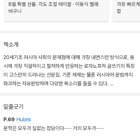
8월 특별 선물. 각도 조절 테이블 · 이동식 빨래
가장 빠르게
바구니
합
책소개
20세기초 러시아 사회의 문제점에 대해 가장 내면스런 방식으로, 동
시에 가장 직설적이고 철저하게 반응하는 로자노프적 글쓰기의 특징
이 고스란히 드러나는 산문집. 기존 체제는 물론 러시아어 문법까지
파괴하는 자유분방하며 다양한 목소리를 들을 수 있다.
이 책은 그의 후기 3부작을 이루는 <낙엽>과 마찬가지로 짤막한 단
밑줄긋기
상들로 구성되어 있다. 시간이나 장소에 구애되지 않고 단상이 떠오
를 때마다 쓴 이 작품의 성격은 작가의 삶에 대한 태도와 무관하지 않
P.69
Hubris
다.
문학은 모두가 실없는 잡담이다······ 거의 모두가······