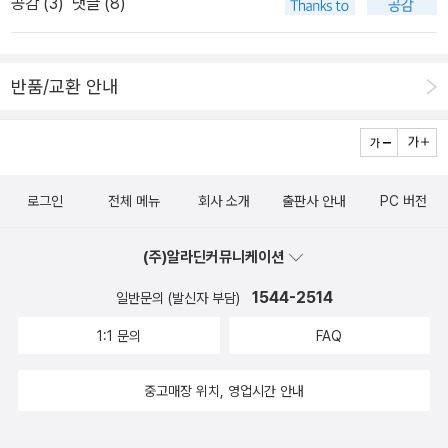
공감 (
3
)
댓글 (8)
시니. 영혼의 마법사는 무슨 내용일지 짐작도 안감. 살까말까
모스크바 체류시 러시아어본을 우연히 구했었다). 도스토예프스키의
고민인데, 가뜩이나 머리나쁘고 아는거 없는데, 번역의 문맥마저 안
전기를 한번이라도 읽어본 독자라면 그 연인/여인을 바로꼽아볼 수
맞는다면 안 읽느니만 못할 것 같아서 계속 고민중 -_-a 두 개 중에
있는데, 첫번째 아내였던 마리야 이사예바, 잠시 염문을 뿌렸던 여대
반품/교환 안내
한 개만. 아마도 계속 미루어오던 '일상예찬'보다는 비교적 최근에 눈
생 아폴리나리야(폴리나) 수슬로바, 그리고 두번째 아내 안나 그리고
에 들어 온 '라파엘전파'를 사지 싶다. 헥헥 오늘은 여기까지. -0
리예브나가 그들이다. 슬로님의 책은 주로 이 세 여인과의 관계를 통
- 알라딘상품권리뉴얼 이벤트에 당첨되어 받은 상품권이 50,000원
해서 작가 도스토예프스키의 생애를 살핀다. 아래는 그 중에서 내가
이다. 안받은척 하고 호크니의 책 지른다. 흠흠 . 근데, 그걸 이벤트에
옮겨적었던 대목들인데, 다시대조해보지 않은 탓에 표기나 인용쪽수
로그인
전체 메뉴
회사 소개
출판사 안내
PC 버전
당첨되었다고 기뻐할 수 만은 없는 것이,
등에서 착오가 있을 수 있다.'흥미진진한 것은 결혼 직후부터 물질적
인 곤궁과 걱정으로 눈코 뜰 새 없었을 소설가가 다시 베르그노프(*
(주)알라딘커뮤니케이션
베르구노프)에게 뛰어다니며 ｢그는 친형제보다 중요하다｣고 말하는
1544-2514
일반문의 (발신자 부담)
일이다. 청년 교사에 대하여 소설가는 호기심과 호의가 섞인 기묘하
고 무언가 육체적인 감정을 품고 있었다. 여자든 남자든 자기의 배우
1:1 문의
FAQ
자를 그 전에 사랑했던 사람에 대하여 자주 느끼는 감정이다. 이러한
감정은 질투심과는 상반되어 어떤 때는 질투심과 함께 실지로 존재하
중고매장 위치, 영업시간 안내
는 것이다. 이것은 일종 특별한 애욕적인 인척관계에서 어떤 사람에
게는 병적인 힘을 수반하여 나타난다. 도스토예프스키의 제자인 로자