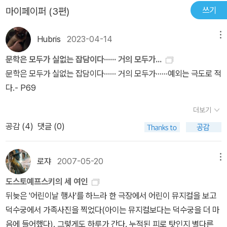
쓰기
마이페이퍼 (3편)
고있는 세계와 내가 살고있는 세계가 혼돈 속에서 날조되고 있는 느
낌, 거기에서 오는 우울하고 무기력한 기분, 실낱같은 존재감... 내용
Hubris
2023-04-14
메뉴
뿐만 아니라 형식적인 면에서도 굉장히 파격적인 책이라고 하는데,
원서로 읽은 것이 아니라 형식은 잘 모르겠지만서도 100년 전에 살
문학은 모두가 실없는 잡담이다······ 거의 모두가...
았던 사람에게서 나온 생각치고 기똥찬 것들이 꽤 있다. 스스로 고독
문학은 모두가 실없는 잡담이다······ 거의 모두가······예외는 극도로 적
을 택했다고 믿는 지친 영혼들에게, 작은 위로가 되어줄 만한 책이다.
다.- P69
냉소적이고 불만이 잔뜩 들어있는 책인데 읽고나면 마음이 가벼워지
더보기
고 허허, 한번 웃음이 날 지경이다. 희한한 일이다.
공감 (
4
)
댓글 (0)
로쟈
2007-05-20
메뉴
도스토예프스키의 세 여인
뒤늦은 '어린이날 행사'를 하느라 한 극장에서 어린이 뮤지컬을 보고
덕수궁에서 가족사진을 찍었다(아이는 뮤지컬보다는 덕수궁을 더 마
음에 들어했다). 그렇게도 하루가 간다. 누적된 피로 탓인지 별다른