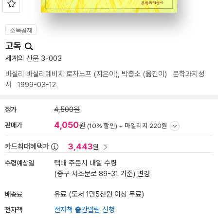
소득공제
고독
세계의 산문 3-003
바실리 바실리예비치 로자노프
(지은이),
박종소
(옮긴이)
문학과지성
사
1999-03-12
정가
4,500원
4,050
판매가
원
(10% 할인) +
마일리지 220원
3,443
카드최대혜택가
원
수령예상일
택배 주문시 내일 수령
(중구 서소문로 89-31 기준)
변경
배송료
유료 (도서 1만5천원 이상 무료)
전자책
전자책 출간알림 신청