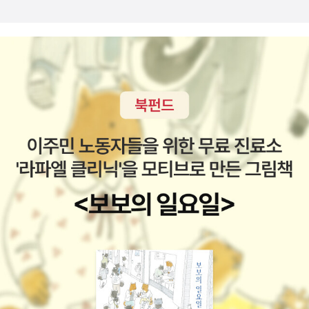
노프라면 다분히 이 감정을 ｢만인의 친척｣이라는 근친 간통에 가까운
성적 육체적인 공유의 감각으로 설명하고 한량없는 성감정을 가지는
사람들에 특유한 생각이라고 말할 것이다. 도스토예프스키는 참말로
이러한 종류의 인간에 속하였다.'(71)도스토예프스키는 첫번째 아내
가 되는 이사예바와는 시베리아의 유형지에서 만나게 되며 간곡한 구
애 끝에 1857년에 결혼하게 된다(사진은 1850년대말에 찍은 것으
로 돼 있다). 첫 남편을잃고 미망인이 된 이사예바에게 베르구노프란
청년 교사가 새로운 등장함으로써 한동안 도스토예프스키의 애를 태
우게 되는데, 그와 이 연적과의 '기묘한' 관계에 대해선 모출스키의 평
전에서도 자세히 기술되고 있다. 자연스런 일이지만 작가의 경험은
창작에도 흔적을 남기게되는데, 모출스키는 <영원한 남편>과 <네토
츠카 네즈바노바>같은 작품을 거명한다. 거기에 덧붙여 <죄와 벌>에
서 마르멜라도프의 아내 카테리나 이바노브나가 이사예바를 모델로
했다는 것은 잘 알려진 일이다. 카테리나와 마찬가지로 이사예바 또
한 폐병을 앓았으며 그 때문에 1864년 세상을 떠난다. 참고로, <영
원한 남편>에 대한 가장 뛰어난 분석은 르네 지라르의 <낭만적 거짓