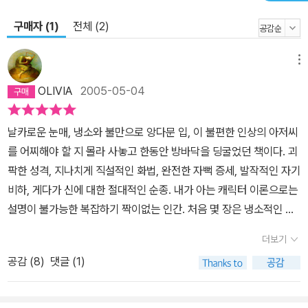
구매자 (1)
전체 (2)
메뉴
OLIVIA
2005-05-04
날카로운 눈매, 냉소와 불만으로 앙다문 입, 이 불편한 인상의 아저씨
를 어찌해야 할 지 몰라 사놓고 한동안 방바닥을 딩굴었던 책이다. 괴
팍한 성격, 지나치게 직설적인 화법, 완전한 자뻑 증세, 발작적인 자기
비하, 게다가 신에 대한 절대적인 순종. 내가 아는 캐릭터 이론으로는
설명이 불가능한 복잡하기 짝이없는 인간. 처음 몇 장은 냉소적인 어
조에 질려서 책장을 덮었다가 너무도 객관적인 척 잘난체하는 것이
더보기
어이없고 웃겨서 계속 읽게 되었다.그런데, 글을 팔아 먹고 산다는 공
공감 (
8
)
댓글 (1)
통분모 탓일까, 어느 순간 이 아저씨의 신세한탄이 너무도 그럴싸하
게 가슴에 박히기 시작했다. 내가 팔아먹고 있는 게 진실일까, 나는 정
녕 사기꾼이 아닐까, 인생을 날로 먹고있진 않나... 어느 순간 내가 쓰