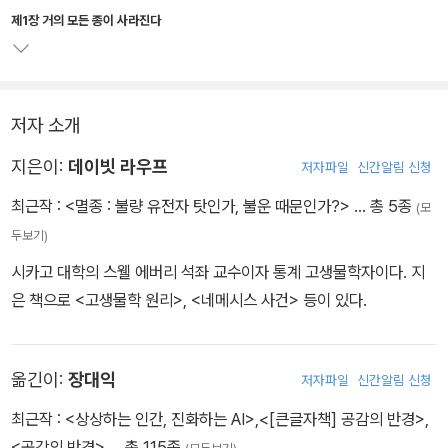
모 멸절까지 모든 멸종은 다양한 규모의 충돌에 의해 생긴 것이라며
제1장 거의 모든 종이 사라진다
'지구와 소행성 충돌'설을 전폭 지원한다.
일반인을 상대로 썼지만 소행성과의 충돌설을 가장 잘 집약해 고생물
저자 소개
학계에서 고전으로 통하는 책이다.
지은이:
데이빗 라우프
저자파일
신간알림 신청
최근작 :
<멸종 : 불량 유전자 탓인가, 불운 때문인가?>
… 총 5종
(모
두보기)
시카고 대학의 스웰 에버리 석좌 교수이자 통계 고생물학자이다. 지
은 책으로 <고생물학 원리>, <네메시스 사건> 등이 있다.
옮긴이:
장대익
저자파일
신간알림 신청
최근작 :
<상상하는 인간, 진화하는 AI>
,
<[큰글자책] 공감의 반경>
,
<공감의 반경>
… 총 115종