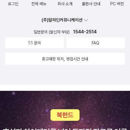
로그인
전체 메뉴
회사 소개
출판사 안내
PC 버전
생하고 30억 년 전에 생물체가 살기 시작한 이래 오늘날까지 생명의
역사를 다룬다. 책은 지구에 살았던 동물들의 생태에 대해 말하는 것
(주)알라딘커뮤니케이션
은 곧 멸종의 과정을 이야기 하는 것임을 밝힌다. 지구에 처음 생물이
나타났을 때 있었던 종 중에 지금까지 살아있는 종은 1,000분의 1밖
1544-2514
일반문의 (발신자 부담)
에 되지 않으며, 대부분의 종이 나타난 지 1,000만 년 안에 멸종했다.
1:1 문의
FAQ
이 수치는 지구에 나타났던 생물 중 99퍼센트가 멸종했음을 뜻한다.'
문학이론가 프랑코 모레티가 쓴 비유이지만, 진화사는 달리 '도살장
중고매장 위치, 영업시간 안내
의 역사'이다. 책의 저자는 리처드 엘리스인데, 동물학자이자(보다 정
확히는 '해양생물학자') 미국 최고의 자연사 작가라고 한다. '리처드
엘리스는 놀라운 상상력과 뛰어난 글솜씨로 자연의 경이로움과 신비
에 대해 이야기한다.'라고 사회생물학자 에드워드 윌슨이 추천하고 있
으니까 신뢰할 만한 책이기도 하고. 그가 어떤 책을 쓰냐면 아래와 같
은 책들을 쓴다. 말 그대로 '해룡'인가, 아님 '어룡'? 다시 <멸종>으로
돌아오면 '책은 현재가 오르도비스기, 데본기, 페름기, 트라이아스기,
백악기에 일어났던 다섯 차례의 대량 멸종에 이은 제6의 대량 멸종이
라고 말한다. 특히 제6의 대량 멸종은 진화와 멸종의 개념을 아는 유