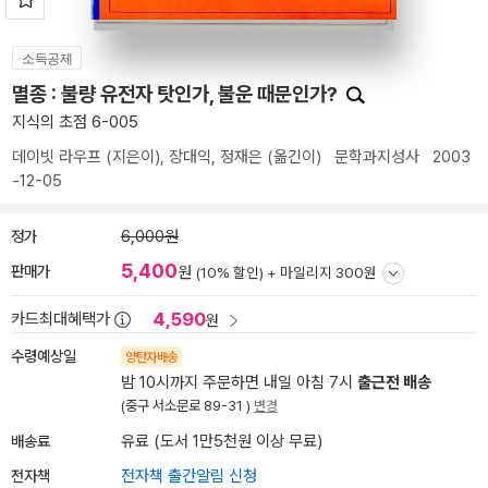
소득공제
멸종 : 불량 유전자 탓인가, 불운 때문인가?
지식의 초점 6-005
데이빗 라우프
(지은이),
장대익
,
정재은
(옮긴이)
문학과지성사
2003
-12-05
정가
6,000원
5,400
판매가
원
(10% 할인) +
마일리지 300원
4,590
카드최대혜택가
원
수령예상일
양탄자배송
밤 10시까지 주문하면 내일 아침 7시
출근전 배송
(중구 서소문로 89-31 )
변경
배송료
유료 (도서 1만5천원 이상 무료)
전자책
전자책 출간알림 신청