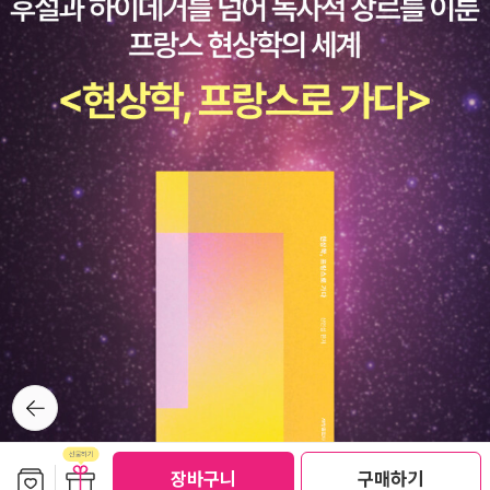
일한 종인 인간이 자연의 균형을 철저하게 뒤집은 결과라고 지적한
다. '죽음의 기록'이기도 한 지구 생명의 역사를 때로는 담담하게, 때
로는 분노에 찬 목소리로 풀어내면서 생명체의 소중함을 얘기하는 동
시에 인류의 종말을 경고한다.' 네들 다 끝났어! 사실 저 우주공간에
서 빛나는 '항성'들 또한 '역사'를 갖는 것이니 이런 멸종의 위협이 구
체적인 '실감'으로 다가서지 않을 수도 있겠다(그래서 어쨌다는 거
야?). 좀더 '노골적인' 경고를 기대한다면 엘 고어의 <불편한 진실>
(좋은생각, 2006)을 펼쳐들어야 하는지도(최근에 영화도 개봉된 듯
하다). 너무 불편하다면, 몇년 전 출간되어 파문을 불러 일으켰던 <회
의적 환경주의자>(에코리브르, 2003)와 맞대결시켜보면서 읽는 것
도 한 가지 방책이겠다. 그 길로 더 나가면 생태학적 위협(니콜라스
루만)과 위험사회(울리히 벡)를 경고하는 사회학자들의 책까지 (다
시) 챙겨볼 수도 있겠다. 오버인가? 두번째 책은 도널드 케이건의
뒤로가
기
<펠로폰네소스 전쟁사>(까치, 2006). 저자는 예일대 교수라고 하고
(<전쟁과 인간>이 이미 국역돼 있다) 국내 그리스/로마사 권위자들
보관함담기
선물하기
장바구니
구매하기
이 우리말로 옮겼다. 오전에 구내서점에 가보니까 '명품서적' 30% 할
선물하기