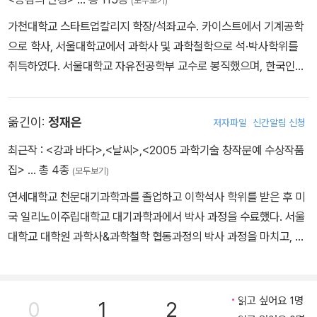
(모두보기)
가천대학교 스타트업칼리지 학장/석좌교수. 카이스트에서 기계공학
으로 학사, 서울대학교에서 과학사 및 과학철학으로 석·박사학위를
취득하였다. 서울대학교 자유전공학부 교수로 봉직했으며, 한국인지
과학회 회장, 구글코리아 앱생태계 포럼 의장 등을 역임하였다. 저서
로 《다윈의 식탁》, 《공감의 반경》 등이 있다.
옮긴이:
정재은
저자파일
신간알림 신청
최근작 :
<강과 바다>
,
<날씨>
,
<2005 과학기술 창작문예 수상작품
집>
… 총 4종
(모두보기)
연세대학교 천문대기과학과를 졸업하고 이학석사 학위를 받은 후 미
국 일리노이주립대학교 대기과학과에서 박사 과정을 수료했다. 서울
대학교 대학원 과학사&과학철학 협동과정의 박사 과정을 마치고, 경
희대학교와 홍익대학교 등에서 강의했다. 현재 미국에 거주하고 있
다. 2005년 과학기술창작문예 아동문학 부문에서 <아바타학교>로
대상을 수상하였으며, <멸종 : 불량유전자 탓인가, 불운 때문인가?>
읽고 싶어요 1명
0
1
2
를 번역했다.