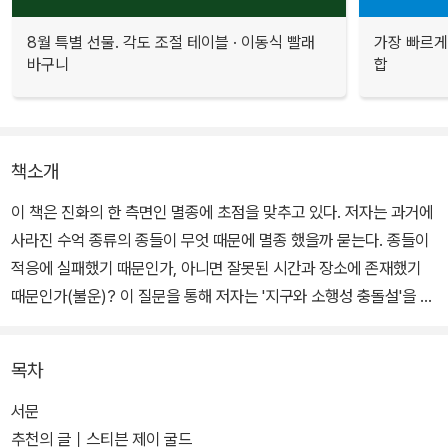
8월 특별 선물. 각도 조절 테이블 · 이동식 빨래
가장 빠르게
바구니
합
책소개
이 책은 진화의 한 측면인 멸종에 초점을 맞추고 있다. 저자는 과거에
사라진 수억 종류의 종들이 무엇 때문에 멸종 했을까 묻는다. 종들이
적응에 실패했기 때문인가, 아니면 잘못된 시간과 장소에 존재했기
때문인가(불운)? 이 질문을 통해 저자는 '지구와 소행성 충돌설'을 소
개하고 이 이론을 지지하고 있다.
목차
고생물학자들은 지금까지 지구환경의 변화가 멸종을 야기했다고 설
명해왔다. 그러나 1980년대 '지구와 소행성의 충돌' 설이 제기되면서
서문
멸종의 이유는 재고해 볼 문제가 되었다. 지은이는 대멸종부터 소규
추천의 글｜스티븐 제이 굴드