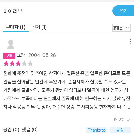
쓰기
마이리뷰
구매자 (1)
전체 (1)
메뉴
그양
2004-05-28
진화에 촛점이 맞추어진 상황에서 멸종한 종은 열등한 종이므로 모든
관심을 살아남은 인간에 두었기에, 관점자체가 잘못될 수도 있다는
가정에서 출발한다. 모두가 관심이 없다보니 멸종에 대한 연구가 상
대적으로 부족하다는 현실에서 멸종에 대해 연구하는 저자.불량 유전
자나 적응능력 부족, 빙하, 해수면 상승, 복사파등등 현재까지 나온 모
든 가정에 대한 수학적인 확률을 적용해서 최대한 근사치의 멸종률을
더보기
제시하고 그 어떤것도 멸종을 이끌지 못한다는 반증을 한다. 책을 거
공감 (
0
)
댓글 (0)
의 다 읽어가는데도 도대체 멸종추정 사유들만 주욱 나열하는 식의