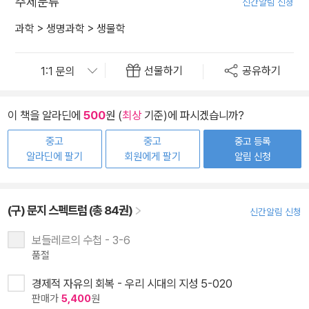
주제분류
신간알림 신청
과학
>
생명과학
>
생물학
선물하기
공유하기
이 책을 알라딘에
500
원 (
최상
기준)에 파시겠습니까?
중고
중고
중고 등록
알라딘에 팔기
회원에게 팔기
알림 신청
(구) 문지 스펙트럼 (총 84권)
신간알림 신청
보들레르의 수첩 - 3-6
품절
경제적 자유의 회복 - 우리 시대의 지성 5-020
판매가
5,400
원