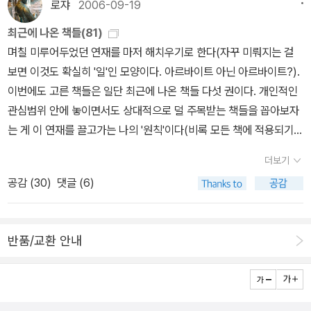
로쟈
2006-09-19
최근에 나온 책들(81)
며칠 미루어두었던 연재를 마저 해치우기로 한다(자꾸 미뤄지는 걸
보면 이것도 확실히 '일'인 모양이다. 아르바이트 아닌 아르바이트?).
이번에도 고른 책들은 일단 최근에 나온 책들 다섯 권이다. 개인적인
관심범위 안에 놓이면서도 상대적으로 덜 주목받는 책들을 꼽아보자
는 게 이 연재를 끌고가는 나의 '원칙'이다(비록 모든 책에 적용되기는
힘들더라도). 단순하게 나열하는 건 재미가 덜하기에 내러티브를 부
더보기
여하자면 '멸종의 역사에서 철학까지'이다. 내일 지구에 멸망이 와도
공감 (
30
)
댓글 (6)
나는 한 그루의 사과나무를 심겠다는, 그런 무의미한... 제일 먼저
꼽을 책은 <멸종의 역사>(아고라, 2006)이다. '지구를 지배했던 동
물들의 삶과 죽음'이 부제니까 제목의 '멸종'은 비유가 아니다. 말 그
반품/교환 안내
대로 '멸종'이다. 멸종을 다루고 있는 책들은 리처드 리키의 <제6의
멸종>(세종서적, 1996) 이후에 드물지 않게 출간되었다. 멸종의 역
사가 10년내 사뭇 달라졌을 리는 없는 만큼 초점의 차이는 있을지언
정 내용상의 대차는 없을 거라고 본다. 이번에 출간된 책도 '지구가 탄