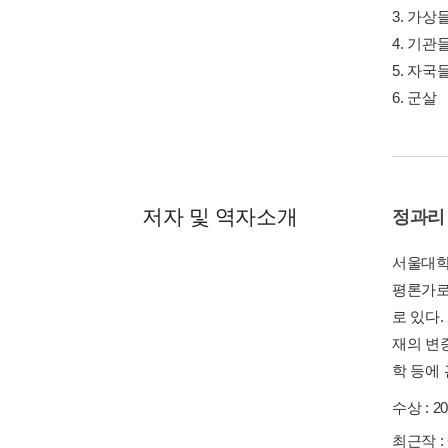
3. 가상
4. 기관
5. 자국
6. 군살
저자 및 역자소개
정과리
서울대학
평론가로
로 있다
재의 변증
학 등에
수상 :
2
최근작 :