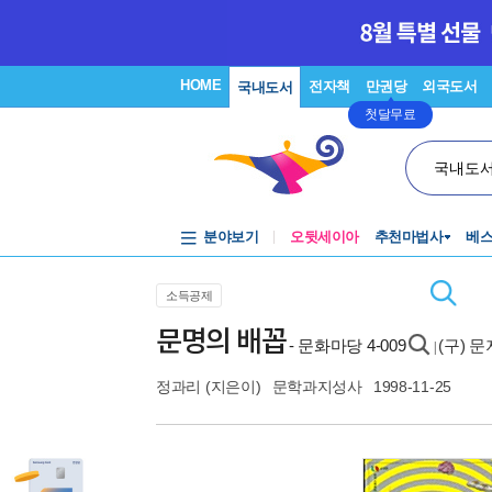
HOME
전자책
만권당
외국도서
국내도서
첫달무료
국내도
분야보기
오뒷세이아
추천마법사
베
소득공제
문명의 배꼽
- 문화마당 4-009
(구) 
|
정과리
(지은이)
문학과지성사
1998-11-25