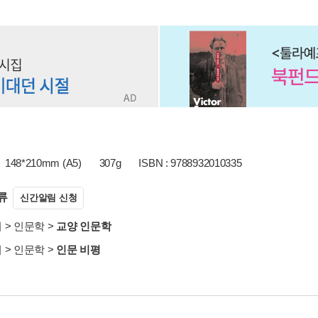
148*210mm (A5)
307g
ISBN : 9788932010335
류
신간알림 신청
서
>
인문학
>
교양 인문학
서
>
인문학
>
인문 비평