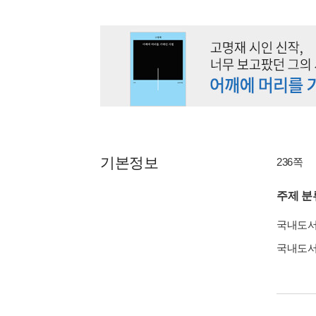
기본정보
236쪽
주제 분
국내도
국내도