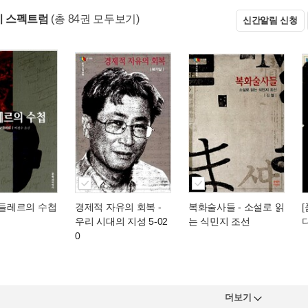
문지 스펙트럼
(총 84권 모두보기)
신간알림 신청
보들레르의 수첩
경제적 자유의 회복
-
복화술사들
- 소설로 읽
우리 시대의 지성 5-02
는 식민지 조선
0
더보기