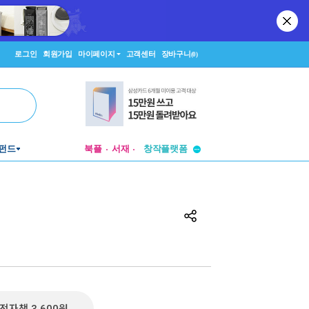
로그인
회원가입
마이페이지
고객센터
장바구니
(0)
투비컨티뉴드
창작플랫폼
펀드
북플
서재
투비컨티뉴드