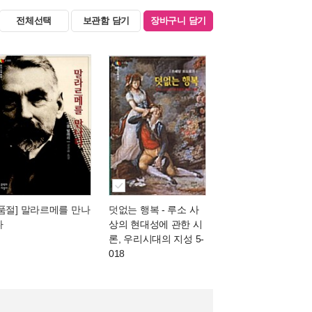
전체선택
보관함 담기
장바구니 담기
[품절] 말라르메를 만나
덧없는 행복
- 루소 사
다
상의 현대성에 관한 시
론, 우리시대의 지성 5-
018