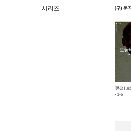
시리즈
(구) 
[품절] 
- 3-6