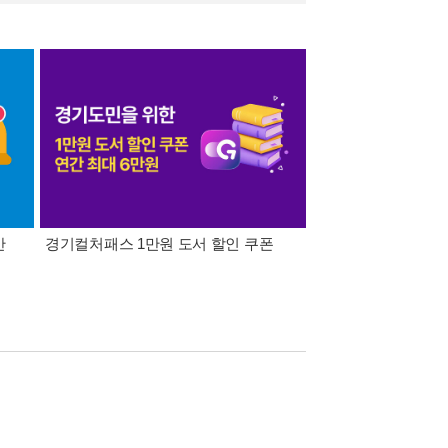
간
경기컬처패스 1만원 도서 할인 쿠폰
삼성카드가 쏜다! 알라