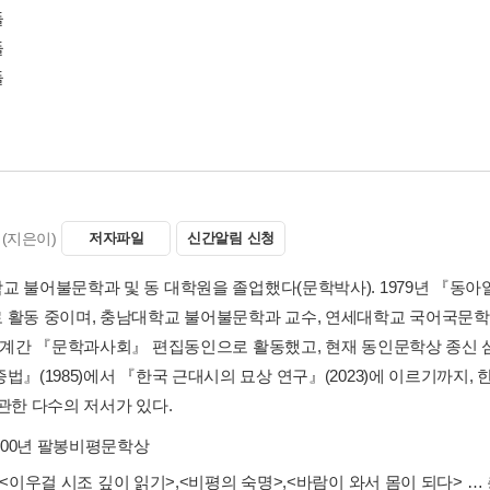
들
들
들
(지은이)
저자파일
신간알림 신청
교 불어불문학과 및 동 대학원을 졸업했다(문학박사). 1979년 『동
 활동 중이며, 충남대학교 불어불문학과 교수, 연세대학교 국어국문
. 계간 『문학과사회』 편집동인으로 활동했고, 현재 동인문학상 종신 심
법』(1985)에서 『한국 근대시의 묘상 연구』(2023)에 이르기까지, 
 관한 다수의 저서가 있다.
000년 팔봉비평문학상
<이우걸 시조 깊이 읽기>
,
<비평의 숙명>
,
<바람이 와서 몸이 되다>
… 