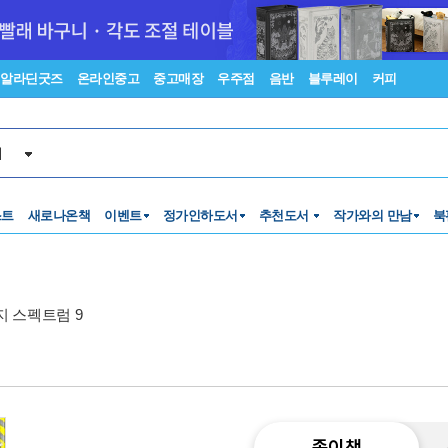
알라딘굿즈
온라인중고
중고매장
우주점
음반
블루레이
커피
서
스트
새로나온책
이벤트
정가인하도서
추천도서
작가와의 만남
북
문지 스펙트럼 9
종이책