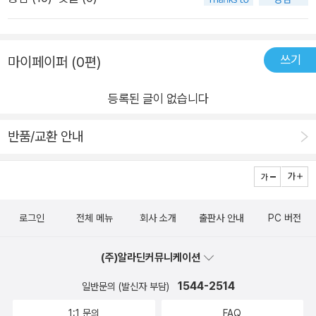
동을 나타내며 속성을 조작하고 태스크를 수행한다. 객체지향 프
로그래밍(OOP)의 주요기능에는 캡슐화(Encapsulation), 다형
성(Polymorphism), 상속(Inheritance), 추상화(Abstraction),
쓰기
마이페이퍼 (0편)
구성(Composition) 등이 있다.객체지향 디자인의 기본 원칙으
로는 개방-패쇄 원칙(Open/Close Principle), 인터페이스 분리
등록된 글이 없습니다
원칙(Interface Segregation Principle), 제어 역전 원칙(Inve
rsion of Control Principle), 단일 책임 원칙(Single Responsi
반품/교환 안내
bility Principle) 등이 있다.개방-패쇄 원칙이란 클래스와 객체,
메소드 모두 확장에는 개방적이고 변경에는 폐쇄적이어야 한다
는 원칙이다. 인터페이스 분리 원칙이란 클라이언트는 인터페이
스 이외에 불필요한 의존이 없어야 한다는 원칙이다. 제어 역전
로그인
전체 메뉴
회사 소개
출판사 안내
PC 버전
원칙이란 상위 모듈은 하위 모듈에 의존적이지 않아야 하고 세부
구현이 추상화에 의존애햐 한다는 원칙이다. 단일 책임 원칙이란
(주)알라딘커뮤니케이션
클래스는 하나의 책임만을 가져야 한다는 원칙이다.
1544-2514
일반문의 (발신자 부담)
1:1 문의
FAQ