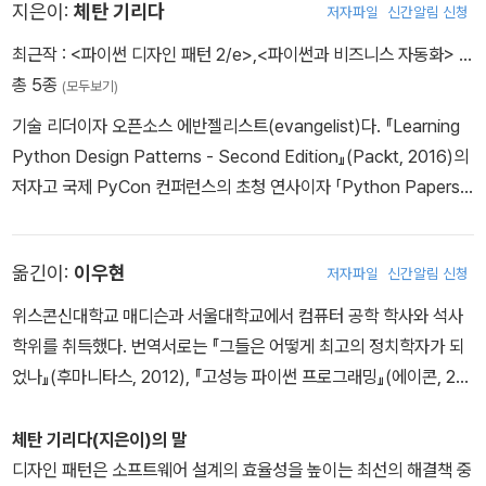
지은이:
체탄 기리다
저자파일
신간알림 신청
최근작 :
<파이썬 디자인 패턴 2/e>
,
<파이썬과 비즈니스 자동화>
…
총 5종
(모두보기)
기술 리더이자 오픈소스 에반젤리스트(evangelist)다. 『Learning
Python Design Patterns - Second Edition』(Packt, 2016)의
저자고 국제 PyCon 컨퍼런스의 초청 연사이자 「Python Papers」
저널의 부편집장이기도 하다. 플랫폼 엔지니어링, 분산 시스템, 모바
일 앱 개발 및 실시간 클라우드 애플리케이션에 관심이 있으며, 그의
옮긴이:
이우현
저자파일
신간알림 신청
실험은 https://github.com/cjgiridhar와 그의 웹사이트 https://t
echnobeans.com에서 살펴볼 수 있다. 현재는 CallHub의 CTO
위스콘신대학교 매디슨과 서울대학교에서 컴퓨터 공학 학사와 석사
(chief technology officer)로서 제품 전략 및 기술 전략을 담당한
학위를 취득했다. 번역서로는 『그들은 어떻게 최고의 정치학자가 되
다. CallHub 이전에는 클라우드, 비디오, 엔터프라이즈 스토리지 제
었나』(후마니타스, 2012), 『고성능 파이썬 프로그래밍』(에이콘, 201
품을 다루는 BlueJeans Networks 및 NetApp과 일했다. 세상은
6), 『파이썬 디자인 패턴 2/e』(에이콘, 2018)이 있다.
지식으로 가득 차 있다고 믿으며, 항상 새로운 것을 배우고 오픈소스
체탄 기리다(지은이)의 말
커뮤니티, 친구, 동료와 공유하려 한다. 링크드인(https://www.link
디자인 패턴은 소프트웨어 설계의 효율성을 높이는 최선의 해결책 중