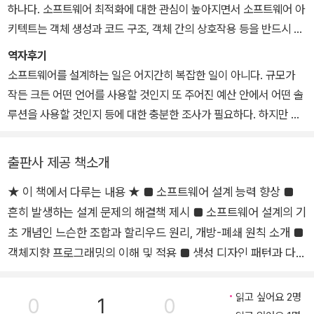
edin.com/in/cjgiridhar)에서 그를 만날 수 있다.
하나다. 소프트웨어 최적화에 대한 관심이 높아지면서 소프트웨어 아
키텍트는 객체 생성과 코드 구조, 객체 간의 상호작용 등을 반드시 설
계 단계부터 생각해야 한다. 디자인 패턴을 잘 활용하면 소프트웨어
역자후기
유지보수 비용이 줄어들고 코드 재사용성이 증가하며 쉽게 확장할 수
소프트웨어를 설계하는 일은 어지간히 복잡한 일이 아니다. 규모가
있는 구조가 될 것이다. 재사용할 수 있는 모듈 간 독립적인 프레임워
작든 크든 어떤 언어를 사용할 것인지 또 주어진 예산 안에서 어떤 솔
크를 제공하는 것이 현대 소프트웨어 개발의 핵심이다.
루션을 사용할 것인지 등에 대한 충분한 조사가 필요하다. 하지만 프
로그램의 목적과 기능이 같아도 허용된 인프라 및 개발 기간 그리고
사용자 등 여러 상황에 따라 언어와 구조가 모두 완전히 바뀔 수 있다.
출판사 제공 책소개
따라서 소프트웨어 설계는 해답이 없는 문제이며 최적화와 쉬운 유지
★ 이 책에서 다루는 내용 ★ ■ 소프트웨어 설계 능력 향상 ■
보수를 이룰 수 있는 답을 찾아가는 힘든 모험이다. 하지만 해답이 없
흔히 발생하는 설계 문제의 해결책 제시 ■ 소프트웨어 설계의 기
다고 해서 제각기 생각한 방식대로 설계해버리면 설계자 본인도 이해
할 수 없는 무시무시한 결과물이 나올 것이다. 이런 경우 자신보다 더
초 개념인 느슨한 조합과 할리우드 원리, 개방-폐쇄 원칙 소개 ■
오랜 시간 비슷한 문제에 대해 고민했던 다른 학자나 개발자들의 노
객체지향 프로그래밍의 이해 및 적용 ■ 생성 디자인 패턴과 다양
하우와 해결책을 참고하는 것이 해답이다. 여태까지 아무도 생각하지
한 생성자를 적용한 문제 해결 ■ 더 큰 애플리케이션 개발을 위
못한 엄청난 구조가 아닌 이상 보편적인 답은 반드시 있다. 디자인 패
해 구조 디자인 패턴과 객체와 클래스 간 상호작용 이해 ■ 커맨
읽고 싶어요 2명
0
1
0
턴은 소프트웨어 설계 과정에서 자주 발생하는 문제와 의문들을 분류
드 패턴과 옵서버 패턴으로 객체 간의 상호작용 제어 ■ 파이썬