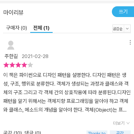
썬으로 구현해본다. 나아가 리두/롤백 기능과 비동기 작업 수행
을 어떻게 커맨드 패턴으로 구현할 수 있을지 알아본다. 8장, '템
쓰기
마이리뷰
플릿 메소드 패턴 - 알고리즘의 캡슐화'에서는 템플릿 메소드 패
턴을 소개한다. 커맨드 패턴과 마찬가지로 템플릿 메소드 패턴은
구매자 (0)
전체 (1)
행위 패턴의 한 종류다. 템플릿 메소드 패턴에서 후크가 사용되는
예제를 살펴보고 할리우드 원칙을 소개한다. 9장, '모델-뷰-컨트
메뉴
롤러 - 컴파운드 패턴'에서는 컴파운드 패턴을 다룬다. 모델-뷰-
주한길
2021-02-28
컨트롤러 디자인 패턴이 언제 어떻게 사용되는지 알아본다. MV
C 패턴은 가장 널리 쓰이는 패턴이며 많은 파이썬 프레임워크가
이 책은 파이썬으로 디자인 패턴을 설명한다. 디자인 패턴은 생
이를 기반으로 한다. 토네이도(페이스북에서 사용하는 프레임워
성, 구조, 행위로 분류한다. 객체가 생성되는 과정과 클래스와 객
크)로 구현한 애플리케이션 예제를 작성하고 MVC 패턴을 학습
체의 구조 그리고 각 객체 간의 상호작용에 따라 분류된다.디자인
해본다. 10장, '상태 디자인 패턴'에서는 커맨드 디자인 패턴과 템
패턴을 알기 위해서는 객체지향 프로그래밍을 알아야 하고 객체
플릿 디자인 패턴과 같은 행위 패턴인 상태 디자인 패턴을 소개한
와 클래스, 메소드의 개념을 알아야 한다. 객체(Object)는 프로
다. 이 패턴이 소프트웨어 설계에서 어 떻게 사용되는지 알아본
그램 내의 개체(Entity)를 나타낸다. 클래스(Class)는 속성과 행
다. 11장, '안티 패턴'은 소프트웨어 아키텍트 또는 개발자로서 해
더보기
동을 포함하는 객체를 정의한다. 메소드(Method)는 객체의 행
서는 안될 행동을 설명하는 안티 패턴을 소개한다.
공감 (
10
)
댓글 (0)