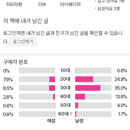
읽고 있어요 1명
100자평
리뷰
마이페이퍼
해 각 목적에 최적화된 코드 구조를 정립한 개념이자 해결책이다.
디자인 패턴으로 애플리케이션의 생산성 향상 및 코드 구조 개선
읽었어요 2명
GoF(Gang of Four)가 제시한 디자인 패턴이라는 개념을 처음 접
★ 이 책의 대상 독자 ★ 디자인 패턴의 원칙과 파이썬 애플리케
이 책에 내가 남긴 글
하면 그 목적과 의도를 파악하기가 힘들 수도 있다. 정작 가장 중요한
이션 개발에 관심을 갖는 파이썬 개발자나 소프트웨어 아키텍트
기반 알고리즘과 기술은 뒷전으로 한 불필요한 소리 같기도 하다. 또
로그인하면 내가 남긴 글과 친구가 남긴 글을 확인할 수 있습니
를 위한 책이다. 기초적인 프로그래밍 원리에 대한 이해와 초급자
수많은 소프트웨어 구조를 몇 가지 형태로 분류하는 것도 다소 무책
다.
수준의 파이썬 개발 능력을 요구한다. 학생과 교육자에게도 유용
로그인하기
임해 보인다. 하지만 디자인 패턴의 목적은 단순하다. 수많은 구조를
할 것이다. ★ 이 책의 구성 ★ 1장, '디자인 패턴 개요'에서는 객
몇 가지 형태로 패턴화해 프로그램 간 재사용할 수 있는 코드를 작성
체지향 프로그래밍의 개념과 원칙을 살펴본다. 디자인 패턴이 소
구매자 분포
하고 유지보수를 쉽게 하는 것이다. 누군가 맘대로 작성한 코드보다
프트웨어 개발에서 언제 어떻게 사용되는지 알 수 있도록 디자인
10대
0.6%
0%
특정 디자인 패턴을 기반으로 작성한 코드가 당연히 더 이해하기 쉽
패턴의 개념도 학습한다. 2장, '싱글톤 디자인 패턴'은 가장 기본
20대
24.9%
7.9%
다. 해당 패턴만 숙지한다면 프로그램 구조를 빠르게 이해할 수 있다.
적이고 널리 쓰이는 생성 패턴의 한 종류다. 파이썬으로 싱글톤
30대
나아가 설계 문서에 들어갈 내용도 줄어들고 패턴에 대한 수많은 사
35.0%
8.5%
패턴을 구현하는 몇 가지 예제를 소개하고 싱글톤 디자인 패턴의
용 예제 및 정보가 있으므로 유지보수 및 확장이 쉽다. 이처럼 장점만
40대
13.6%
2.8%
변형인 모노스테이트 (또는 Borg) 디자인 패턴도 알아본다. 3장,
있는 디자인 패턴을 마다할 이유가 전혀 없다. 물론 아주 간단한 프로
50대
4.0%
0.6%
'팩토리 패턴 - 팩토리를 사용해 객체 생성하기'에서는 또 다른 생
그램까지 굳이 디자인 패턴을 적용하는 일은 낭비다. 지나친 추상화
60대
1.7%
0.6%
성 패턴인 팩토리 패턴을 소개한다. 그리고 팩토리 메소드 패턴과
로 인해 프로그램의 규모에 비해 구조가 너무 복잡해지는 상황은 피
여성
남성
추상 팩토리 패턴을 UML 다이어그램과 파이썬 3.5로 구현한 실
해야 한다.