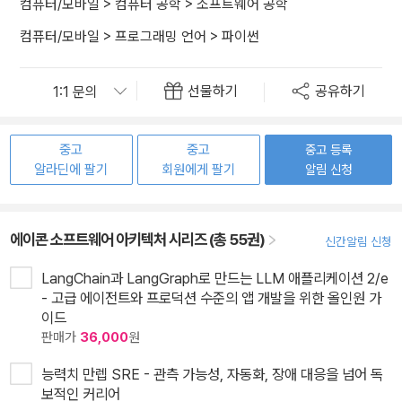
컴퓨터/모바일
>
컴퓨터 공학
>
소프트웨어 공학
컴퓨터/모바일
>
프로그래밍 언어
>
파이썬
선물하기
공유하기
중고
중고
중고 등록
알라딘에 팔기
회원에게 팔기
알림 신청
에이콘 소프트웨어 아키텍처 시리즈 (총 55권)
신간알림 신청
LangChain과 LangGraph로 만드는 LLM 애플리케이션 2/e
- 고급 에이전트와 프로덕션 수준의 앱 개발을 위한 올인원 가
이드
판매가
36,000
원
능력치 만렙 SRE - 관측 가능성, 자동화, 장애 대응을 넘어 독
보적인 커리어