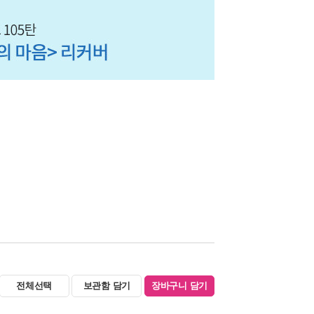
전체선택
보관함 담기
장바구니 담기