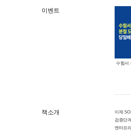
이벤트
수험서 
책소개
이제 S
검증단계
엔터프라