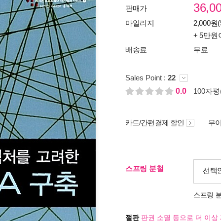
36,0
판매가
마일리지
2,000원(
+ 5만원
배송료
무료
Sales Point :
22
0.0
100자평(
카드/간편결제 할인
무이
스프링 분철
선택
스프링 
절판
판권 소멸 등으로 더 이상 