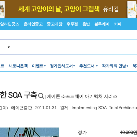
알라딘굿즈
온라인중고
중고매장
우주점
음반
블루레이
커피
서
스트
새로나온책
이벤트
정가인하도서
추천도서
작가와의 만남
북
 SOA 구축
에이콘 소프트웨어 아키텍처 시리즈
|
긴이)
에이콘출판
2011-01-31
원제 : Implementing SOA: Total Architectur
정가
40,000