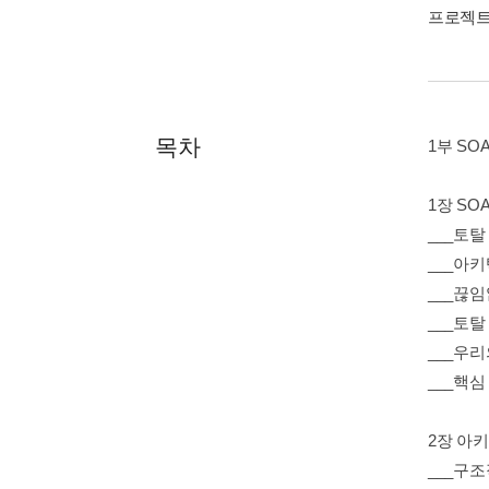
프로젝트
목차
1부 SO
1장 S
___토
___아
___끊
___토
___우
___핵심
2장 아
___구