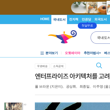
HOME
전자책
만권당
외국도서
국내도서
첫달무료
국내도
분야보기
오뒷세이아
추천마법사
베
무료배송
소득공제
엔터프라이즈 아키텍처를 고려한
폴 브라운
(지은이),
공상휘
,
최종일
,
이주영
(옮