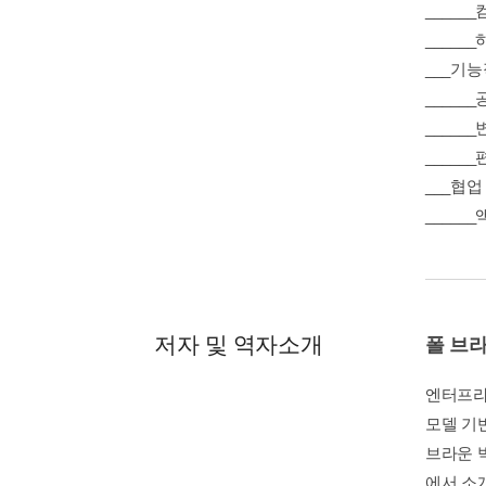
_____
____
___기
_____
_____
_____
___협업
_____
저자 및 역자소개
폴 브
엔터프라이
모델 기
브라운 박
에서 소개된