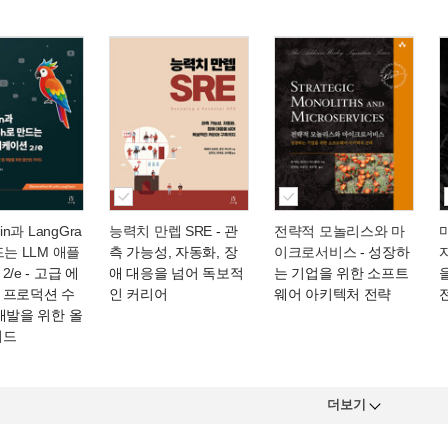
in과 LangGra
능력치 만렙 SRE
- 관
전략적 모놀리스와 마
드는 LLM 애플
측 가능성, 자동화, 장
이크로서비스
- 성장하
2/e
- 고급 에
애 대응을 넘어 독보적
는 기업을 위한 소프트
 프로덕션 수
인 커리어
웨어 아키텍처 전략
개발을 위한 올
이드
더보기