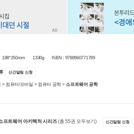
188*250mm
1330g
ISBN : 9788960771789
류
신간알림 신청
서
>
컴퓨터/모바일
>
컴퓨터 공학
>
소프트웨어 공학
소프트웨어 아키텍처 시리즈
(총 55권 모두보기)
신간알림 신청