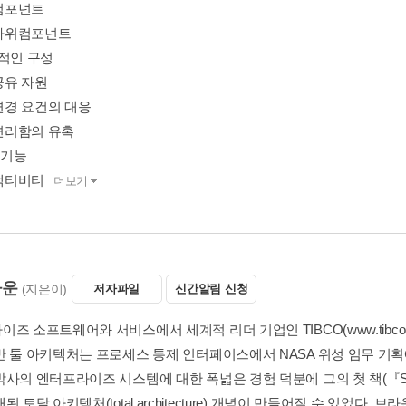
_컴포넌트
__하위컴포넌트
능적인 구성
_공유 자원
_변경 요건의 대응
_편리함의 유혹
 기능
_액티비티
더보기
라운
(지은이)
저자파일
신간알림 신청
즈 소프트웨어와 서비스에서 세계적 리더 기업인 TIBCO(www.tibc
반 툴 아키텍처는 프로세스 통제 인터페이스에서 NASA 위성 임무 기
사의 엔터프라이즈 시스템에 대한 폭넓은 경험 덕분에 그의 첫 책(『Succeeding 
 토탈 아키텍처(total architecture) 개념이 만들어질 수 있었다. 브라운은 Re