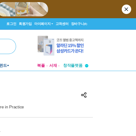
로그인
회원가입
마이페이지
고객센터
장바구니
(0)
투비컨티뉴드
창작플랫폼
펀드
북플
서재
투비컨티뉴드
e in Practice
원