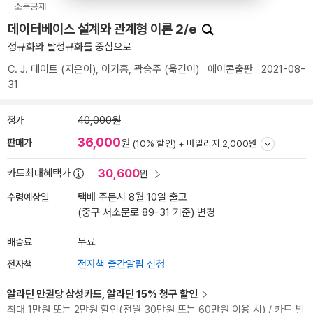
소득공제
데이터베이스 설계와 관계형 이론 2/e
정규화와 탈정규화를 중심으로
C. J. 데이트
(지은이),
이기홍
,
곽승주
(옮긴이)
에이콘출판
2021-08-
31
정가
40,000원
36,000
판매가
원
(10% 할인) +
마일리지 2,000원
30,600
카드최대혜택가
원
수령예상일
택배 주문시 8월 10일 출고
(중구 서소문로 89-31 기준)
변경
배송료
무료
전자책
전자책 출간알림 신청
알라딘 만권당 삼성카드, 알라딘 15% 청구 할인
최대 1만원 또는 2만원 할인(전월 30만원 또는 60만원 이용 시) / 카드 발