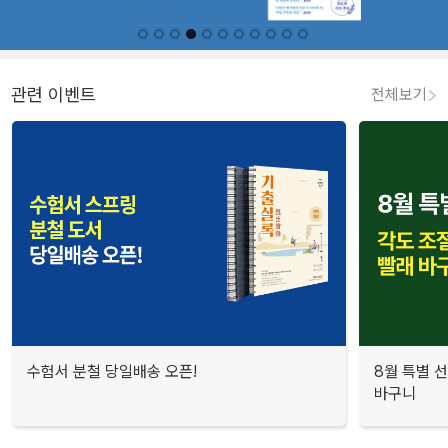
관련 이벤트
전체보기
수험서 분철 당일배송 오픈!
8월 특별 선
바구니