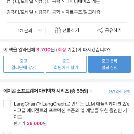
컴퓨터/모바일
>
컴퓨터 공학
>
데이터베이스 개론
컴퓨터/모바일
>
컴퓨터 공학
>
자료구조/알고리즘
선물하기
공유하기
이 책을 알라딘에
3,700
원 (
최상
기준)에 파시겠습니까?
중고
중고
중고 등록
알라딘에 팔기
회원에게 팔기
알림 신청
에이콘 소프트웨어 아키텍처 시리즈 (총 55권)
신간알림 신청
LangChain과 LangGraph로 만드는 LLM 애플리케이션 2/e
- 고급 에이전트와 프로덕션 수준의 앱 개발을 위한 올인원 가
이드
판매가
36,000
원