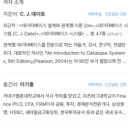
저자 소개
지은이:
C. J. 데이트
저자파일
신간알림 신청
최근작 :
<데이터베이스 설계와 관계형 이론 2/e>
,
<데이터베이스 시
스템 (C. J. Date)>
,
<데이타베이스 시스템>
… 총 47종
(모두보기)
관계형 데이터베이스를 전문으로 하는 저술가, 강사, 연구자, 컨설턴
트다. 대표적인 저서인 『An Introduction to Database System
s, 8th Edition』(Pearson, 2004)는 약 90만 부가 팔렸으며 전 세
계의 수백 개 대학에서 수업 교재로 사용되고 있다. 또한 최근까지 데
이터베이스 관리에 관한 수많은 책을 저술했다. 2004년 '컴퓨터 산
옮긴이:
이기홍
저자파일
신간알림 신청
업 명예의 전당(Computing Industry Hall of Fame)'에 헌액됐으
며, 복잡한 기술적 주제를 명확하면서 이해하기 쉬운 방식으로 설명
카네기멜론대학교에서 석사 학위를 받았고, 피츠버그대학교의 Fina
하는 능력으로 최고의 명성을 누리고 있다.
nce Ph.D, CFA, FRM이자 금융, 투자, 경제분석전문가다. 삼성생
명, HSBC, 새마을금고중앙회, 한국투자공사 등과 같은 국내 유수의
금융기관, 금융 공기업에서 자산 운용 포트폴리오 매니저로 근무했으
며 현재 딥러닝과 강화학습을 금융에 접목시켜 이를 전파하고 저변을