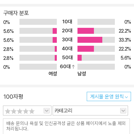
◆ 일관성의 개념과 중요성 이해 ◈ 이 책의 대상 독자 ◈ 데이터
습이 포함돼 있다. 전부는 아닐지라도 연습의 일부를 풀어볼 것을 권
위 키 정규형, 도메인 키 정규형과 같은 이색적인 정규형에 대해서도
베이스 전문가들이다. 구체적으로는 데이터베이스 디자인에 관
한다. 그중 일부는 이론적 사상을 실제에 적용하는 방법을 보여주기
구매자 분포
일관성 있는 이론적 토대를 바탕으로 설명을 확장하고 있다. 또한 탈
심이 많고 일정 수준 이상의 실력을 갖춘 데이터베이스 전문가다.
위한 것이다. 다른 일부는 주제 문제에 대한 추가 정보를 텍스트 본문
10대
0%
0%
정규화와 중복성 등도 설명함으로써 내용을 크게 보강하고 있다.
특히 관계형 모델의 특정 측면을 잘 알고 있다고 가정하고 설명한
에 수록된 내용보다 더 많이 제공하고, 다른 것들은 예를 들어 간단한
20대
22.2%
5.6%
이 책은 확실히 단순한 데이터베이스 실무를 다루는 서적과 다르지
다.
이론적 결과를 증명해보라고 요구한다. 여러분이 '이론가처럼 생각하
30대
만, 일반적인 데이터베이스 디자인 이론을 다루는 서적과도 차별화된
33.3%
5.6%
는 것'을 이해했으면 한다. 전반적으로는 디자인 이론이 무엇이고, 왜
다. 코딩에 사용하는 SQL을 다루지 않지만, 간단한 SQL 속에 묻어
40대
22.2%
2.8%
그것이 그 방식인지에 대한 통찰력을 주려고 노력했다.
있는 데이터에 대한 철학과 과학을 느끼게 해준다. 우주가 시간조차
50대
5.6%
2.8%
존재하지 않던 상황에서 '빅뱅(Big Bang)'을 통해 탄생한 것과 달리,
60대
0%
0%
우리가 매일 사용하는 모든 것은 한순간의 빅뱅이 아니라 시대를 살
여성
남성
다 간 많은 과학자와 철학자의 사상과 연구에서 비롯됐다. 이 책의 역
자들은 전문적인 데이터베이스 이론과 실무에 관심이 있는 사람들이
100자평
게시물 운영 원칙
라면 그 핵심인 정규화를 중심으로 하는 이 책을 통해 커다란 도약을
하리라 믿는다.
카테고리