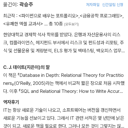
옮긴이:
곽승주
저자파일
신간알림 신청
확대하는 것을 보람으로 삼고 있다. 저서로는 『엑셀 VBA로 쉽게 배
우는 금융공학 프로그래밍』(한빛미디어, 2009)이 있으며, 번역서로
최근작 :
<파이썬으로 배우는 포트폴리오>
,
<금융공학 프로그래밍>
,
는 『포트폴리오 성공 운용』(미래에셋투자교육연구소, 2010), 『딥러
<유쾌한 엑셀 교과서>
… 총 10종
(모두보기)
닝 부트캠프 with 케라스』(길벗, 2017), 『프로그래머를 위한 기초
한양대학교 경제학 석사 학위를 받았다. 은행과 자산운용사의 리스
해석학』(길벗, 2018)과 에이콘출판사에서 출간한 『실용 최적화 알고
크, 컴플라이언스, 헤지펀드 부서에서 리스크 및 펀드성과 리포팅, 주
리즘』(2020), 『초과 수익을 찾아서 2/e』(2020), 『자산운용을 위한
식 및 선물운용 및 계량분석, ELS 평가 및 백테스팅, 백오피스 업무
금융 머신러닝』(2021), 『실전 알고리즘 트레이딩 배우기』(2021),
자동화 등을 위한 업무를 맡았고, 관련 소프트웨어를 개발하였다. 현
『존 헐의 비즈니스 금융 머신러닝 2/e』(2021), 『퀀트 투자를 위한 머
재는 금융 관련 소프트웨어 개발에 집중하고 있다. 선물 알고리즘 트
C. J. 데이트(지은이)의 말
신러닝o딥러닝 알고리듬 트레이딩 2/e』(2021), 『자동머신러닝』(2
레이딩 서비스를 개발하는 중이며, 개인 홈페이지는 calabico.word
이 책은 『Database in Depth: Relational Theory for Practitio
021), 『금융 머신러닝』(2022) 등이 있다. 누구나 자유롭게 머신러닝
press.com이다.
ners』(O'Reilly, 2005)라는 책에서 비교적 짧은 장으로 처음 시작했
과 딥러닝을 자신의 연구나 업무에 적용해 활용하는 그날이 오기를
다. 이후 『SQL and Relational Theory: How to Write Accurat
바라며 매진하고 있다.
e SQL Code』(O'Reilly, 2009)라는 책으로 내용을 보강해 다시 출
역자후기
간됐다. 책의 주요 주제에서 다소 벗어나고 너무 길어지므로, 디자인
IT는 항상 새로운 기술이 나오고, 소프트웨어는 버전을 갱신하면서
자료는 부록으로 옮겼다. 이후 이 책의 두 번째 판에 대한 작업을 시작
새로운 기능을 선보이고 있다. 그래서 IT 관련 서적은 몇 년만에 낡은
했다. 2판 작업을 하는 동안, 일반적으로 데이터베이스 디자인이라는
것이 되고, 새로운 책을 필요로 한다. 그러나 모든 것이 그렇지는 않