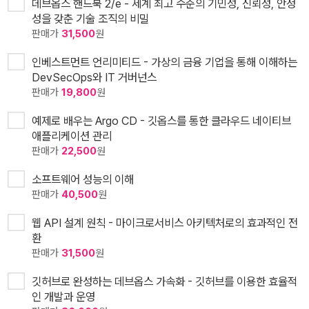
데브옵스 핸드북 2/e - 세계 최고 수준의 기민성, 신뢰성, 안정
성을 갖춘 기술 조직의 비밀
판매가
31,500
원
인베스트먼트 언리미티드 - 가상의 금융 기업을 통해 이해하는
DevSecOps와 IT 거버넌스
판매가
19,800
원
예제로 배우는 Argo CD - 깃옵스를 통한 클라우드 네이티브
애플리케이션 관리
판매가
22,500
원
소프트웨어 성능의 이해
판매가
40,500
원
웹 API 설계 원칙 - 마이크로서비스 아키텍처로의 효과적인 전
환
판매가
31,500
원
깃허브로 완성하는 데브옵스 가속화 - 깃허브를 이용한 효율적
인 개발과 운영