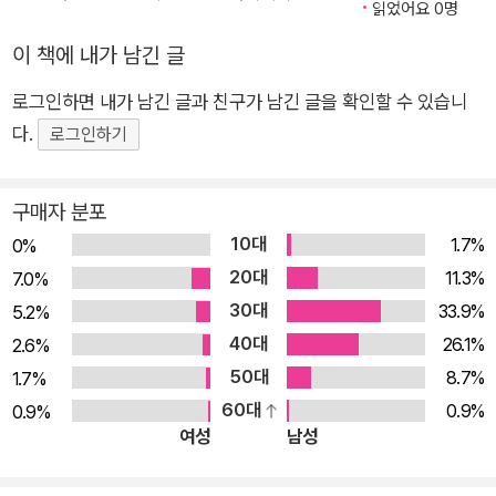
읽었어요 0명
책의 구성 ◈ 효율적인 코드를 작성하기 위해 전문 어셈블리 언
이 책에 내가 남긴 글
어 프로그래머가 될 필요는 없지만, 이 책의 컴파일러 출력을 이
해하려면 최소한 이에 대한 기본 지식은 필요하다. 1장과 2장에
로그인하면 내가 남긴 글과 친구가 남긴 글을 확인할 수 있습니
서는 어셈블리 언어 학습의 여러 측면을 살펴보고, 일반적인 오
다.
로그인하기
해, 컴파일러에 대한 고려사항, 사용 가능한 리소스를 다룬다. 3
장에서는 80x86 어셈블리 언어에 대한 빠른 입문가이드를 제공
구매자 분포
한다. 온라인 부록(http://www.randallhyde.com/)은 파워PC,
10대
1.7%
0%
ARM, 자바 바이트코드, CIL(Common Intermediate Langua
20대
11.3%
7.0%
ge) 어셈블리 언어에 대한 입문 가이드를 제공한다. 4장과 5장
30대
33.9%
5.2%
에서는 컴파일러 출력을 검사해 HLL 구문의 품질을 결정하는 방
40대
26.1%
2.6%
법에 대해 배운다. 또한 디스어셈블러, 오브젝트 코드 덤프 툴, 디
50대
8.7%
1.7%
버거, 어셈블리 언어 코드를 표시하기 위한 다양한 HLL 컴파일
60대
0.9%
0.9%
러 옵션과 기타 유용한 소프트웨어 툴에 대해 설명한다. 이 책의
여성
남성
나머지 부분인 6~15장에서는 컴파일러가 다양한 HLL 구문과
데이터 유형에 대한 기계어 코드를 생성하는 방법에 대해 설명한