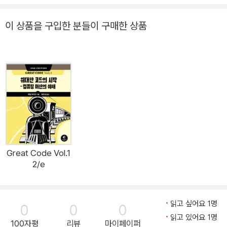
지만 더 좋은 소프트웨어를 만들기 위한 열정은 개발자 모두의 공통
에 충분한 어셈블리 언어 ◆ 컴파일러가 다양한 상수 및 변수 오
즈 2편은 그중에서도 주로 '효율적인 성능'에 중점을 둔다. 효율성이
된 마음이 아닐까 한다.
브젝트를 기계어 데이터로 변환하는 방법 ◈ 이 책의 대상 독자
이 상품을 구입한 분들이 구매한 상품
항상 소프트웨어 개발의 주요 목표가 되는 것도 아니고 코드가 반드
이 책은 소프트웨어 개발자들이 하이레벨과 로우레벨 사이의 모든 것
◈ 독자들이 어느 정도의 사전 지식을 갖추고 있다는 가정을 바
시 훌륭해야 할 필요는 없지만, 비효율적인 코드가 훌륭한 코드는 아
을 이해하고, 프로그램 개발에 적극 활용하고자 할 때 읽기 좋을 것이
탕으로 한다. 다음과 같은 스킬을 갖고 있다면, 이 책에서 최대한
니라는 점에는 모두 동의할 것이다. 게다가 비효율성은 현대 애플리
다. 지난 수십 년간 존재해온 개발담론을 확인하며 앞으로 수년간 개
도움을 얻을 수 있다. ◆ 적어도 하나 이상의 명령형(절차적) 프
케이션의 주요 문제 중 하나이므로 여러 번 강조해도 될 만큼 중요한
발자로서 자신의 경력을 어떤 방식으로 관리할 것인지 계획을 세우고
로그래밍 언어나 객체지향 프로그래밍 언어에 상당히 능숙하다.
주제다.
싶을 때 참고할 수 있을 것이다. 이런 독자들에게 저자는 다양한 예제
(예를 들면, C, C++, 파스칼(Pascal), 자바(Java), 스위프트(S
와 코드를 활용해 체계적으로 자세히 설명한다.
wift), 베이직(BASIC), 파이썬(Python), 어셈블리(assembly),
지난 프로젝트보다 더 좋은 코드를 좀 더 효율적으로 만들어내기 위
에이다(Ada), 모듈라-2(Modula-2), 포트란(FORTRAN) 등)
해 고민하는 개발자에게도 추천한다.
◆ 간단한 문제에 대한 설명을 듣고 해당 문제에 대한 소프트웨
어 솔루션을 설계하고 구현할 수 있어야 한다. 대학에서 한 학기
Great Code Vol.1
2/e
정도 관련 과목을 수강했거나 몇 개월 정도 독학했다면, 충분히
준비될 수 있다. ◆ 컴퓨터 구조나 데이터 표현에 대한 기본적인
이해가 있어야 한다. 16진수와 이진수 시스템을 알아야 한다. 부
읽고 싶어요 1명
0
0
0
호 있는 정수, 문자, 문자열 등 다양한 하이레벨 데이터 유형이 컴
읽고 있어요 1명
100자평
리뷰
마이페이퍼
퓨터 메모리에 어떻게 표현되는지 이해하고 있어야 한다. ◈ 이