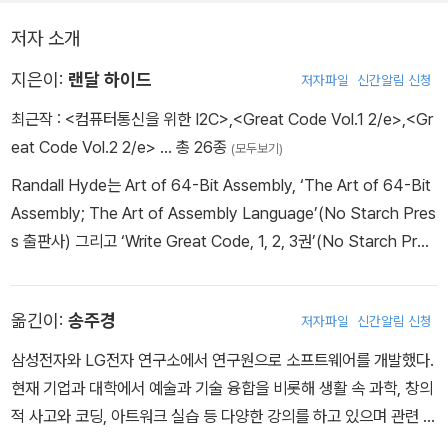
저자 소개
지은이:
랜달 하이드
저자파일
신간알림 신청
최근작 :
<컴퓨터통신을 위한 I2C>
,
<Great Code Vol.1 2/e>
,
<Gr
eat Code Vol.2 2/e>
… 총 26종
(모두보기)
Randall Hyde는 Art of 64-Bit Assembly, ‘The Art of 64-Bit
Assembly; The Art of Assembly Language’(No Starch Pres
s 출판사) 그리고 ‘Write Great Code, 1, 2, 3권’(No Starch Pres
s 출판사)의 저자입니다. 뿐만 아니라 6502 어셈블리 언어 및 P-소
스(Datamost) 사용, Microsoft Macro Assembler 6.0 Bible(T
옮긴이:
송주경
저자파일
신간알림 신청
he Waite Group)의 공동 저자이기도 한 그는 지난 40년 동안 원자
로, 교통 제어 시스템 및 기타 소비자 전자 장치용 기기를 개발하는 임
삼성전자와 LG전자 연구소에서 연구원으로 소프트웨어를 개발했다.
베디드 소프트웨어 및 하드웨어 엔지니어로 일했습니다. 그는 캘리포
현재 기업과 대학에서 예술과 기술 융합을 비롯해 생활 속 과학, 창의
니아 주립 폴리테크닉 대학교(Pomona)와 캘리포니아 리버사이드
적 사고와 코딩, 아트워크 실습 등 다양한 강의를 하고 있으며 관련 컨
대학교(Riverside)에서 컴퓨터 과학을 가르쳤으며, 그의 웹사이트는
설팅도 진행 중이다.