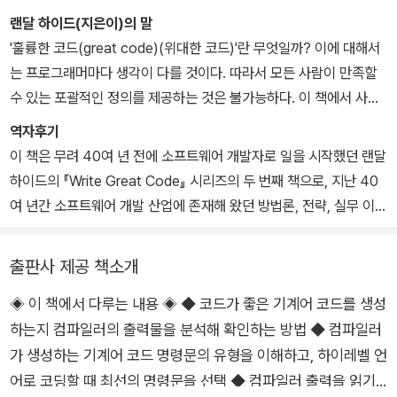
https://www.randallhyde.com입니다.
랜달 하이드(지은이)의 말
'훌륭한 코드(great code)(위대한 코드)'란 무엇일까? 이에 대해서
는 프로그래머마다 생각이 다를 것이다. 따라서 모든 사람이 만족할
수 있는 포괄적인 정의를 제공하는 것은 불가능하다. 이 책에서 사용
할 정의는 다음과 같다. 훌륭한 코드는 소프트웨어의 우수한 특성을
역자후기
살려 일관성 있게 작성된 소프트웨어다. 특히, 알고리즘을 소스 코드
이 책은 무려 40여 년 전에 소프트웨어 개발자로 일을 시작했던 랜달
로 구현할 때는 프로그래머의 생각대로 정해진 일련의 규칙을 따른
하이드의 『Write Great Code』 시리즈의 두 번째 책으로, 지난 40
다.
여 년간 소프트웨어 개발 산업에 존재해 왔던 방법론, 전략, 실무 이
어떤 프로그래머는 이식 가능하고, 주어진 프로그래밍 스타일 지침을
론, 체계를 집대성했다. 저자는 『Write Great Code』 시리즈 1, 3편
따르거나 특정 언어로 작성되어야(또는 특정 언어로 작성되지 않아
에서 하드웨어와 효과적으로 소통하는 방법과 개발자가 어떻게 소프
출판사 제공 책소개
야) 훌륭한 코드라고 생각할 수 있다. 또는 가능한 한 단순하게 만들
트웨어를 완성하는지 소개했으며, 이 책(2편)에서는 로우레벨로 생
어야 한다거나 빨리 만들 수 있어야 한다고 생각할 수도 있다. 또 다른
◈ 이 책에서 다루는 내용 ◈ ◆ 코드가 좋은 기계어 코드를 생성
각하고 하이레벨로 코딩하는 방법을 설명한다.
관점으로 주어진 시간 내에 정해진 예산 내에서 만들어져야 한다고
하는지 컴파일러의 출력물을 분석해 확인하는 방법 ◆ 컴파일러
저자 랜달 하이드의 시대에 각광받던 개발 주제는 현재 클라우드, 인
할 수도 있다.
공지능, 양자컴퓨팅, 블록체인 등과 같은 주제로 바뀌었고, 개발 접근
가 생성하는 기계어 코드 명령문의 유형을 이해하고, 하이레벨 언
훌륭한 코드를 설명하는 여러 가지 관점이 있는데, 한 권의 책에서 제
전략이나 방법론 또한 좀 더 세분화되거나 아예 달라지기도 했다. 하
어로 코딩할 때 최선의 명령문을 선택 ◆ 컴파일러 출력을 읽기
대로 설명하기에는 그 내용이 너무 많다. 『Write Great Code』 시리