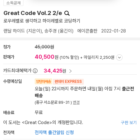
소득공제
Great Code Vol.2 2/e
로우레벨로 생각하고 하이레벨로 코딩하기
랜달 하이드
(지은이),
송주경
(옮긴이)
에이콘출판
2022-01-28
정가
45,000원
40,500
판매가
원
(10% 할인) +
마일리지 2,250원
34,425
카드최대혜택가
원
수령예상일
양탄자배송
썬데이 EXPRESS
오늘(일) 22시까지 주문하면 내일(월) 아침 7시
출근전
배송
(중구 서소문로 89-31 )
변경
배송료
무료
이 도서는 <
Great Code
>의 개정판입니다.
구판 보기
전자책
전자책 출간알림 신청