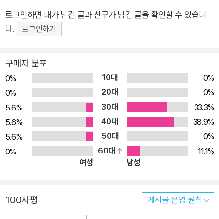
트'는 기업 콘텍스트에서 아키텍트의 자질 이해를 다룬다. 2부,
또한 이들을 기다리는 문제들, 이를 해결하기 위한 접근 방식도 다루
로그인하면 내가 남긴 글과 친구가 남긴 글을 확인할 수 있습니
'아키텍처'는 변화의 원동력으로서의 아키텍처의 가치 제안을 재
고 있다.
다.
정의한다. 3부, '커뮤니케이션'은 다양한 이해 관계자에게 기술
로그인하기
아키텍트를 타깃으로 하는 책을 살펴보면 설계와 배포를 위한 기술과
관련 주제를 효과적으로 전달하는 방법을 다룬다. 4부, '조직'은
IT 방법론에 기반한 책에 비해 조직과 의사소통, 비즈니스와의 연결
구조적 사고로 조직 구조와 시스템의 이해를 설명한다. 5부, '전
구매자 분포
관점으로 다루고 있는 책은 찾아보기 어렵다. 이 책은 비기술 분야를
환'은 조직의 지속적인 변화에 영향을 주는 방법을 다룬다. 6부,
10대
0%
0%
포함한 필자의 경험을 토대로 추상적이며 복잡한 과제를 영화, 수식,
'에필로그: IT 전환 아키텍처'는 변경 담당자로서 변화의 삶을 사
20대
0%
0%
때로는 역사적 사실 등 다양한 비유로 녹여낸다. 이를 통해서 보다 쉽
는 방법을 설명한다.
30대
게 아키텍트, 엔지니어 팀의 멤버, 디지털 전환 유닛의 책임자로서 상
33.3%
5.6%
황을 떠올리며 공감할 수 있도록 유도한다.
40대
38.9%
5.6%
스타트업이나 테크 기업에서 흔히 볼 수 있는 제품을 축으로 하는 조
50대
0%
5.6%
직 구성의 경우, 각각의 제품이 얼마나 빠르게 시장에 출시되고 반응
60대
11.1%
0%
을 얻어 매출에 연결되는지가 중요하다. 그래서 담당자는 의사결정을
여성
남성
가능한 한 제품 조직 내부에서 완결하고자 노력한다.
그 외 소매, 제조, 금융 등 기존 산업 영역의 기업들은 사업 영역에 따
100자평
게시물 운영 원칙
라 조직을 분할하고, IT 부문의 개발 또는 운영 조직에 대해서는 기업
전체를 지원하는 조직 구성을 흔히 접할 수 있다. 소프트웨어, 인프라