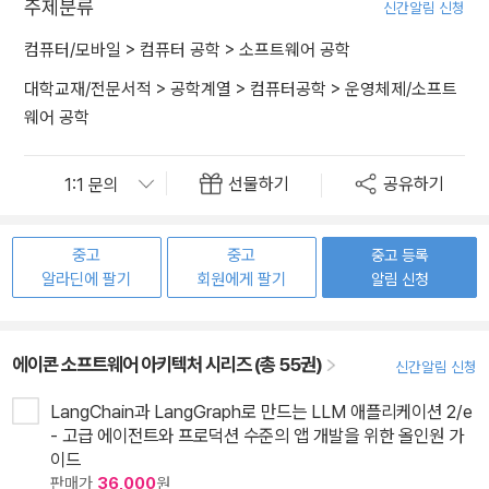
주제분류
신간알림 신청
컴퓨터/모바일
>
컴퓨터 공학
>
소프트웨어 공학
대학교재/전문서적
>
공학계열
>
컴퓨터공학
>
운영체제/소프트
웨어 공학
선물하기
공유하기
중고
중고
중고 등록
알라딘에 팔기
회원에게 팔기
알림 신청
에이콘 소프트웨어 아키텍처 시리즈 (총 55권)
신간알림 신청
LangChain과 LangGraph로 만드는 LLM 애플리케이션 2/e
- 고급 에이전트와 프로덕션 수준의 앱 개발을 위한 올인원 가
이드
판매가
36,000
원