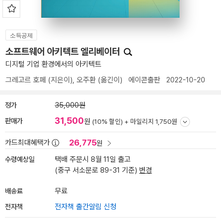
소득공제
소프트웨어 아키텍트 엘리베이터
디지털 기업 환경에서의 아키텍트
그레고르 호페
(지은이),
오주환
(옮긴이)
에이콘출판
2022-10-20
정가
35,000원
31,500
판매가
원
(10% 할인) +
마일리지 1,750원
26,775
카드최대혜택가
원
수령예상일
택배 주문시 8월 11일 출고
(중구 서소문로 89-31 기준)
변경
배송료
무료
전자책
전자책 출간알림 신청