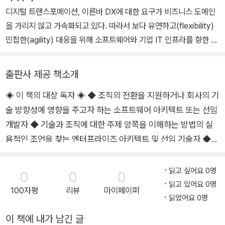
야 할 97가지』(지앤선, 2011) 등 수많은 출판물을 통해 알려져 있다.
력 있는 디지털 무기로 그 역할을 바꿀 수 있다. 한 조직의 층에서 다
디지털 트랜스포메이션, 이른바 DX에 대한 요구가 비즈니스 도메인
음 층으로 걸어 올라가서 연결한다면 제대로 작동하지 않을 것이다.
을 가리지 않고 가속화되고 있다. 따라서 보다 유연하고(flexibility)
대신 현대적인 아키텍트는 보다 빠른 길을 택해 기존의 구조물을 우
민첩한(agility) 대응을 위해 소프트웨어와 기업 IT 인프라를 향한 눈
회하는데 이를 아키텍트 엘리베이터라고 부른다.
높이도 높아지고 있다. 이를 만족시키기 위한 '어떻게?', '누가?'에 대
이 책은 꿈을 가진 아키텍트가 된다는 것이 의미하는 바에 대한 새로
해서 소프트웨어 아키텍처와 아키텍트에게 시장의 관심이 쏠리고 있
출판사 제공 책소개
운 관점을 받아들이고, 다양한 수준의 아키텍트가 엘리베이터를 타고
다.
조직과 기술을 조정하며 지속적인 변화에 영향을 미칠 수 있도록 도
◈ 이 책의 대상 독자 ◈ ◆ 조직의 전환을 지원하거나 회사의 기
기업의 아키텍트 조직 매니저로 일하는 동안, 많은 사람이 소프트웨
울 것이다.
술 방향성에 영향을 주고자 하는 소프트웨어 아키텍트 또는 선임
어 아키텍처가 무엇이며 어떤 역할을 하는지 이해하는 데 비해 아키
텍트에 대해서는 서로 다른 이미지를 갖고 있음에 의아했던 기억이
개발자 ◆ 기술과 조직에 대한 주제 양쪽을 이해하는 방법의 실
있다. 흔히 솔루션 아키텍트로 불리며 주로 자신이 속한 벤더 측의 지
용적인 조언을 찾는 엔터프라이즈 아키텍트 및 선임 기술자 ◆
도 위에서 길을 안내하는 아키텍트, 또는 개발자들의 기술 멘토로 활
조직의 업무 방식에 영향을 미치는 IT 전략을 고민하는 CTO 및
동하는 선임 엔지니어를 상상하는 이들이 그렇다.
선임 테크니컬 아키텍트 ◆ 대규모 전환 과정에서 효과가 있는
읽고 싶어요 0명
0
0
0
이 책에서는 위와 같은 역할에 대한 이해를 돕는 한편, 큰 조직 내의
것과 기대하기 힘든 것이 무엇인지 배우고자 하는 IT 관리자 ◈
읽고 있어요 0명
100자평
리뷰
마이페이퍼
비즈니스와 기술 부문 사이에서 나타나기 쉬운 인식의 차이를 소개한
이 책의 구성 ◈ 이 책은 대규모 IT 전환 과정을 지원하는 아키텍
읽었어요 0명
다. 이러한 차이가 가져오는 디지털 기업으로의 전환의 어려움을 야
트의 여정에 해당하는 각각의 장으로 구성돼 있다. 1부, '아키텍
이 책에 내가 남긴 글
기하는 요소들과 이를 해결하기 위한 아키텍트의 역할을 살펴본다.