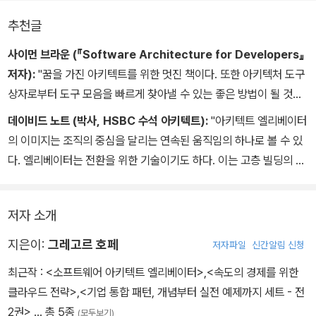
추천글
사이먼 브라운 (『Software Architecture for Developers』
저자):
"꿈을 가진 아키텍트를 위한 멋진 책이다. 또한 아키텍처 도구
상자로부터 도구 모음을 빠르게 찾아낼 수 있는 좋은 방법이 될 것이
므로 꿈을 가진 소프트웨어 아키텍트와 CTO 모두에게 이 책을 추천
데이비드 노트 (박사, HSBC 수석 아키텍트):
"아키텍트 엘리베이터
하고 싶다. 자신이 가진 스킬을 넓히고 싶은지, 아키텍처가 무엇인지
의 이미지는 조직의 중심을 달리는 연속된 움직임의 하나로 볼 수 있
에 대한 감을 잡고 싶은지, 조직의 생산성을 향상시키는 임무를 맡고
다. 엘리베이터는 전환을 위한 기술이기도 하다. 이는 고층 빌딩의 등
있는지 등 무엇을 원하든 이러한 상황에 놓인 모든 사람을 위한 가이
장을 가능하게 했으며 스카이라인을 획기적으로 바꿔 놓은 발명품 중
드가 여기에 있다."
하나다. 아키텍트가 되고 싶다면 끊임없는 움직임과 전환의 삶으로
저자 소개
로그인해야 할 것이다. 호기심이 많고 설명이 필요함에 공감하며 연
결하고자 하는 욕구와 스스로 결정을 내리고자 하는 욕구가 있다면
지은이:
그레고르 호페
저자파일
신간알림 신청
아키텍트는 당신의 일이 될 수 있다. 아키텍트의 일을 모두 설명하는
최근작 :
<소프트웨어 아키텍트 엘리베이터>
,
<속도의 경제를 위한
직무 설명은 아직 본 적이 없지만 이 책은 이를 이해하는 데 도움을 줄
클라우드 전략>
,
<기업 통합 패턴, 개념부터 실전 예제까지 세트 - 전
것이다."
2권>
… 총 5종
(모두보기)