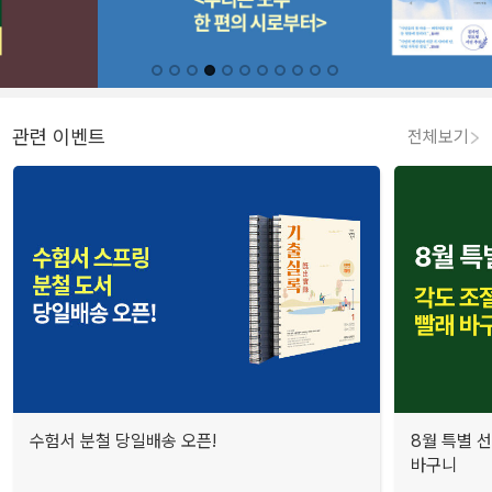
관련 이벤트
전체보기
수험서 분철 당일배송 오픈!
8월 특별 선
바구니