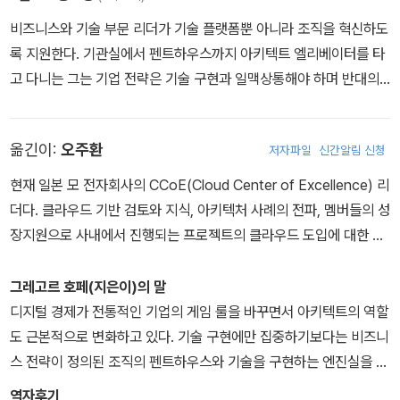
비즈니스와 기술 부문 리더가 기술 플랫폼뿐 아니라 조직을 혁신하도
록 지원한다. 기관실에서 펜트하우스까지 아키텍트 엘리베이터를 타
고 다니는 그는 기업 전략은 기술 구현과 일맥상통해야 하며 반대의
경우도 마찬가지라고 확신한다. 싱가포르 정부의 Smart Nation Fe
llow, 구글 클라우드 기술 담당 이사, 알리안츠 SE(Allianz SE)의 수
옮긴이:
오주환
저자파일
신간알림 신청
석 아키텍트를 역임했으며 글로벌 데이터 센터의 통합 아키텍처를 감
독하고 최초의 프라이빗 클라우드 소프트웨어 배포 플랫폼을 제공하
현재 일본 모 전자회사의 CCoE(Cloud Center of Excellence) 리
는 데 기여했다. 디지털 네이티브 기업과 기존의 엔터프라이즈 IT 양
더다. 클라우드 기반 검토와 지식, 아키텍처 사례의 전파, 멤버들의 성
쪽의 경험을 가진 그는 이러한 조직이 매일같이 부딪히는 IT 혁신의
장지원으로 사내에서 진행되는 프로젝트의 클라우드 도입에 대한 허
과정에서 깨달은 바를 통해 서로에게 갖기 쉬운 다양한 오해를 소개
들을 낮추기 위한 활동을 수행 중이다. 플랫폼 아키텍처팀 매니저 겸
할 수 있었다. 또한 비동기 메시징 솔루션의 참고서로 널리 인용되는
임. 아직 경험하지 못한 것에 도전하기를 즐긴다. 최근에는 러시아 H
그레고르 호페(지은이)의 말
책 『기업 통합 패턴』(에이콘, 2014)의 공동 저자로도 알려져 있다.
SE의 데이터 사이언스 석사과정, 딸아이의 동네 친구들과 친분 쌓기
디지털 경제가 전통적인 기업의 게임 룰을 바꾸면서 아키텍트의 역할
그의 기사는 조엘 스폴스키(Joel Spolsky)가 소개한 『조엘이 엄선
를 병행하고 있으며 다양한 경험과 배움으로 삶의 자유도를 높이는
도 근본적으로 변화하고 있다. 기술 구현에만 집중하기보다는 비즈니
한 소프트웨어 블로그 베스트 29선』(에이콘, 2006)과 리처드 먼슨-
일에 관심이 있다.
스 전략이 정의된 조직의 펜트하우스와 기술을 구현하는 엔진실을 연
해펠(Richard Monson-Haefel)의 『소프트웨어 아키텍트가 알아
결해야 한다. 두 영역이 연결돼야 비로소 IT가 코스트 센터에서 경쟁
역자후기