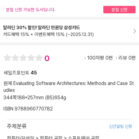
분철 신청 가능한 도서입니다.
분철 신청
알라딘 30% 할인! 알라딘 만권당 삼성카드
카드혜택 15% + 이벤트혜택 15% (~2025.12.31)
0
100자평 0편
리뷰 0편
세일즈포인트
45
원제 Evaluating Software Architectures: Methods and Case St
udies
344쪽
188*257mm (B5)
654g
ISBN 9788960770782
주제분류
신간알림 신청
컴퓨터/모바일
>
컴퓨터 공학
>
소프트웨어 공학