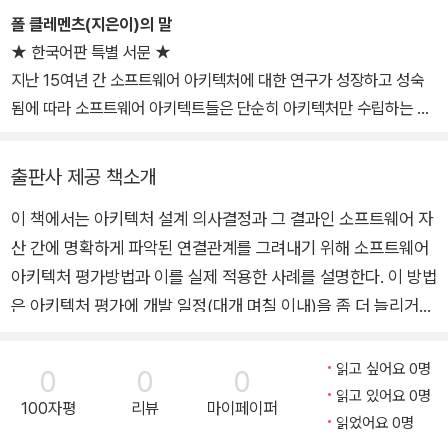
링에 관한 100여 개의 논문을 썼다.
데 많은 노력을 하고 있으며 이와 관련한 사내 과정의 집필과 강의를
폴 클레멘츠(지은이)의 말
맡고 있다. 『소프트웨어 아키텍처: 이론과 실제』(에이콘출판사, 200
★ 한국어판 특별 서문 ★
7)를 번역했다.
지난 15여년 간 소프트웨어 아키텍처에 대한 연구가 성장하고 성숙
됨에 따라 소프트웨어 아키텍트들은 단순히 아키텍처만 수립하는 일
을 넘어서 수많은 일에 기여한다는 사실이 매우 명확해졌다. 아키텍
트는 설계자를 선도해주고, 새로운 기술을 도입하기 위한 계획을 수
출판사 제공 책소개
립하는 역할도 담당한다. 또한 조직의 경영목표를 구체화하는 데 참
이 책에서는 아키텍처 설계 의사결정과 그 결과인 소프트웨어 자
여하는 일에서부터 개발자와 테스터의 가이드 역할까지도 수행한다.
산 간에 명확하게 파악된 연결관계를 그려내기 위해 소프트웨어
요약하면 아키텍트는 아키텍처를 올바로 이해하고 사용하는 데 필요
한 모든 일이 제대로 돌아가게 하는 역할을 해야 한다.
아키텍처 평가방법과 이를 실제 적용한 사례를 설명한다. 이 방법
은 아키텍처 평가에 개발 일정(대개 며칠 이내)을 좀 더 늘리거나
아키텍트는 수많은 과업 중에서 무엇보다도, 설계한 아키텍처가 문제
비용을 추가하는 것만으로도 실제로 위험을 감소시킬 수 있다는
를 해결하는 데 올바른 것인지 최선을 다해야 한다. 즉 아키텍트는 아
사실을 보여준다. 또한 아키텍처 평가에 대한 개념적인 배경 소개
읽고 싶어요 0명
0
0
0
키텍처가 제대로 기능을 수행해내는가와 마찬가지로 성능과 보안, 가
와 많은 정부기관과 업계에서 실제 수행됐던 내용을 기반으로 한
읽고 있어요 0명
100자평
리뷰
마이페이퍼
용성 등의 품질속성도 올바르게 달성됐는지를 파악하는 일이 중요하
단계적 가이드도 제공한다. 특히 다음 세 가지 주요 평가방법을
읽었어요 0명
다.