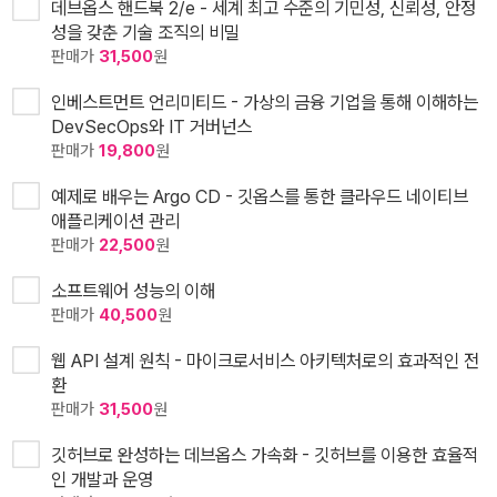
데브옵스 핸드북 2/e - 세계 최고 수준의 기민성, 신뢰성, 안정
성을 갖춘 기술 조직의 비밀
판매가
31,500
원
인베스트먼트 언리미티드 - 가상의 금융 기업을 통해 이해하는
DevSecOps와 IT 거버넌스
판매가
19,800
원
예제로 배우는 Argo CD - 깃옵스를 통한 클라우드 네이티브
애플리케이션 관리
판매가
22,500
원
소프트웨어 성능의 이해
판매가
40,500
원
웹 API 설계 원칙 - 마이크로서비스 아키텍처로의 효과적인 전
환
판매가
31,500
원
깃허브로 완성하는 데브옵스 가속화 - 깃허브를 이용한 효율적
인 개발과 운영