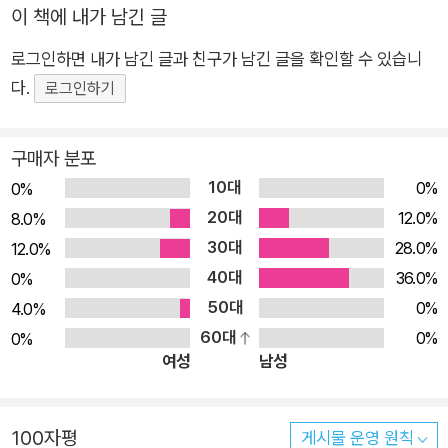
설명한다. ■ 아키텍처 트레이드오프 분석방법 (ATAM) ■ 소프
이 책에 내가 남긴 글
트웨어 아키텍처 분석방법 (SAAM) ■ 중간설계에 대한 능동적
이 책 『소프트웨어 아키텍처 평가』는 아키텍트가 이와 같은 업무 수
로그인하면 내가 남긴 글과 친구가 남긴 글을 확인할 수 있습니
검토 (ARID) 이 책에서 다룬 상세한 사례연구를 통해 평가방법
행을 하는 데 도움을 주기 위해 집필한 책이다. 한국어판이 출간된다
다.
을 실제 시스템에 적용했을 때의 가치를 보여주며, 보충설명을 통
로그인하기
고 하니 기쁜 마음을 형언할 길 없다. 아무쪼록 이 책이 역동적으로 발
해 이 책의 전반에 걸쳐 어려운 상황에서 도출된 실제 팁과 흥미
전하고 있는 한국의 소프트웨어 산업에 큰 보탬이 되기를 기원한다.
로운 뒷이야기를 제공한다. 소프트웨어 엔지니어라면 어떻게 소
구매자 분포
아울러 우리가 이 책을 쓸 때의 환희와 즐거움을 한국의 독자들도 느
프트웨어 아키텍처 평가를 수행하는지를 반드시 알아야 한다. 이
10대
0%
0%
끼게 되길 바란다.
책을 읽으면 아키텍처 평가에 대해 정리된 경험담을 통해 좀 더
20대
12.0%
8.0%
쉽게 익힐 수 있을 것이다. ★ 이 책의 구성 ★ 이 책을 읽는 독자
30대
28.0%
12.0%
는 아키텍처 이슈에는 능통하지만 아키텍처 평가는 실무 경험이
40대
36.0%
0%
없다고 가정한다. 이 책은 다음과 같은 주제를 다룬다. ● 1장은
50대
0%
4.0%
이 책에서 사용되는 공통적인 개념의 시작점을 잡고 용어를 정립
60대
0%
0%
하기 위해 소프트웨어 아키텍처의 주제를 간단히 소개한다. ● 2
여성
남성
장은 소프트웨어 아키텍처 평가를 설명할 수 있는 기반을 마련한
다. 아키텍처 평가를 하는 이유와 시점, 참여자, 비용과 이점 및
100자평
평가에서 어떤 실질적인 결과를 기대할 수 있을지를 논의한다. ●
게시물 운영 원칙