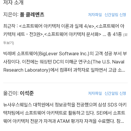
저자 소개
에 적용했을 때의 가치를 보여주며, 보충 설명을 통해 이 책의 전반에
걸쳐 어려운 상황에서 도출된 실제 팁과 흥미로운 배경 이야기를 제
지은이:
폴 클레멘츠
저자파일
신간알림 신청
공한다.
최근작 :
<소프트웨어 아키텍처 이론과 실제 4/e>
,
<소프트웨어 아
키텍처 세트 - 전3권>
,
<소프트웨어 아키텍처 문서화>
… 총 41종
(모
두보기)
빅레버 소프트웨어(BigLever Software Inc.)의 고객 성공 부서 부
사장이다. 이전에는 워싱턴 DC의 미해군 연구소(The U.S. Naval
Research Laboratory)에서 컴퓨터 과학자로 일하면서 고급 소프
트웨어 엔지니어링 원칙들을 실시간 임베디드 시스템에 적용하는 업
무를 수행했다. 그 후에 카네기 멜론 대학교 SEI의 기술 부서 수석 구
옮긴이:
이석준
저자파일
신간알림 신청
성원으로서 소프트웨어 제품 라인 엔지니어링과 소프트웨어 아키텍
처 설계, 문서화, 분석에 관한 프로젝트를 이끌었다. 이 책 외에도 『소
뉴사우스웨일스 대학원에서 정보공학을 전공했으며 삼성 SDS 아키
프트웨어 아키텍처 문서화』(에이콘, 2016)와, 『소프트웨어 아키텍처
텍처팀에서 소프트웨어 아키텍트로 활동하고 있다. SEI에서 소프트
평가』(에이콘, 2009)을 공저했다. 까다로운 소프트웨어 시스템의 설
웨어 아키텍처 전문가 자격과 ATAM 평가자 자격을 수료했다. 참여
계와 명세화에 대한 오랜 관심을 두고 있으며, 소프트웨어 엔지니어
한 다수 프로젝트에서 소프트웨어 아키텍처 수립 및 절차를 반영하는