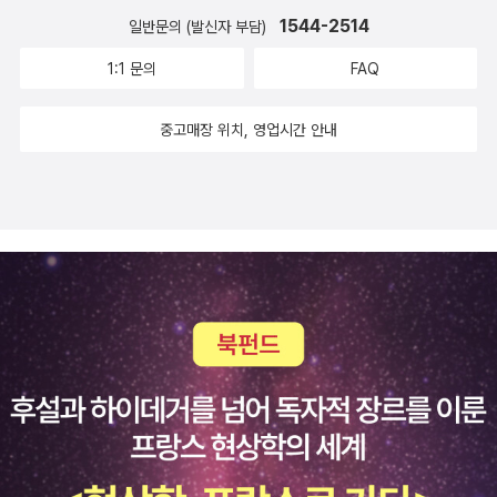
장, 7장, 8장)을 설명한 장과 품질속성에 깔린 개념(5장)에 집중
1544-2514
일반문의 (발신자 부담)
해야 한다. ● 고객: 아키텍처 평가를 의뢰할 예정이어서 아키텍
1:1 문의
FAQ
처 평가에 어떤 내용이 포함되는지를 배우고자 하는 사람. 고객은
1장과 2장을 중점적으로 읽는다. 고객 입장에서 어떤 방법이 프
중고매장 위치, 영업시간 안내
로젝트에 가장 적합한지에 대한 확신이 없다면 평가방법을 소개
하는 3장, 7장, 8장은 대략 훑으면 된다. 평가방법을 선택하는 데
도움이 되는 9장을 먼저 읽고 적합한 방법을 다루는 이전 장을 주
의 깊게 다시 읽는 것도 한 방법이다. ● 프로젝트 구성원: 아키텍
처 평가를 받아야 하는 프로젝트 대표자(아키텍트, 관리자, 기타
프로젝트 구성원)는 평가를 통해 무엇을 기대할지를 배우기 바랄
것이다. 프로젝트 구성원은 1장과 2장을 가볍게라도 읽어야 한
다. 다음에는 프로젝트에 사용될 방법을 정의하는 장(3장, 7장, 8
장)을 읽어야 한다. 그 다음에는 해당 방법을 적용한 사례연구를
담은 장을 읽는다. 4장, 6장에 ATAM에 대한 사례연구가 포함돼
있다. 아키텍트는 자신이 만든 창작물이 평가를 받게 되는 특별한