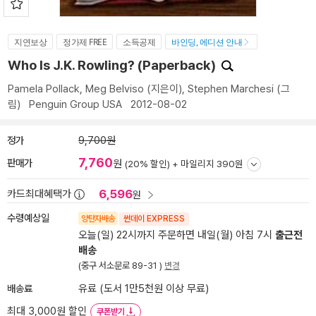
지연보상
정가제 FREE
소득공제
바인딩, 에디션 안내
Who Is J.K. Rowling? (Paperback)
Pamela Pollack
,
Meg Belviso
(지은이),
Stephen Marchesi
(그
림)
Penguin Group USA
2012-08-02
정가
9,700원
7,760
판매가
원
(20% 할인) +
마일리지 390원
6,596
카드최대혜택가
원
수령예상일
양탄자배송
썬데이 EXPRESS
오늘(일) 22시까지 주문하면 내일(월) 아침 7시
출근전
배송
(중구 서소문로 89-31 )
변경
배송료
유료 (도서 1만5천원 이상 무료)
최대 3,000원 할인
쿠폰받기