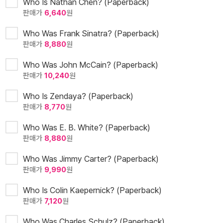
Who Is Nathan Chen? (Paperback)
판매가
6,640
원
Who Was Frank Sinatra? (Paperback)
판매가
8,880
원
Who Was John McCain? (Paperback)
판매가
10,240
원
Who Is Zendaya? (Paperback)
판매가
8,770
원
Who Was E. B. White? (Paperback)
판매가
8,880
원
Who Was Jimmy Carter? (Paperback)
판매가
9,990
원
Who Is Colin Kaepernick? (Paperback)
판매가
7,120
원
Who Was Charles Schulz? (Paperback)