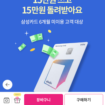
뒤로가
기
보관함담기
선물하기
장바구니
구매하기
선물하기