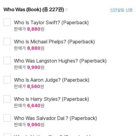
Who Was (Book) (총 227권)
신간알림 신청
Who Is Taylor Swift? (Paperback)
판매가
8,880
원
Who Is Michael Phelps? (Paperback)
판매가
8,880
원
Who Was Langston Hughes? (Paperback)
판매가
9,990
원
Who Is Aaron Judge? (Paperback)
판매가
8,560
원
Who Is Harry Styles? (Paperback)
판매가
6,640
원
Who Was Salvador Dal ? (Paperback)
판매가
9,990
원