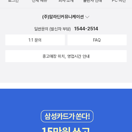
로그인
전체 메뉴
회사 소개
출판사 안내
PC 버전
(주)알라딘커뮤니케이션
1544-2514
일반문의 (발신자 부담)
1:1 문의
FAQ
중고매장 위치, 영업시간 안내