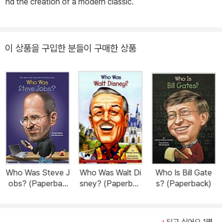
nd the creation of a modern classic.
이 상품을 구입한 분들이 구매한 상품
Who Was Steve J
Who Was Walt Di
Who Is Bill Gate
obs? (Paperbac
sney? (Paperbac
s? (Paperback)
k)
k)