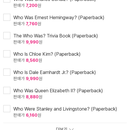
판매가
7,200
원
Who Was Ernest Hemingway? (Paperback)
판매가
7,760
원
The Who Was? Trivia Book (Paperback)
판매가
9,990
원
Who Is Chloe Kim? (Paperback)
판매가
8,560
원
Who Is Dale Earnhardt Jr.? (Paperback)
판매가
9,990
원
Who Was Queen Elizabeth II? (Paperback)
판매가
8,880
원
Who Were Stanley and Livingstone? (Paperback)
판매가
6,160
원
더보기