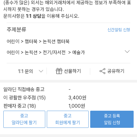
(종수가 많은) 외서는 해외거래처에서 제공하는 정보가 부족하여 표
시하지 못하는 경우가 있습니다.
문의사항은
1:1 상담
을 이용해 주십시오.
주제분류
신간알림 신청
어린이
>
챕터북
>
논픽션 챕터북
어린이
>
논픽션
>
전기/자서전
>
예술가
선물하기
공유하기
알라딘 직접배송 중고
-
이 광활한 우주점 (15)
3,400원
판매자 중고 (18)
1,000원
중고
중고
중고 등록
알라딘에 팔기
회원에게 팔기
알림 신청