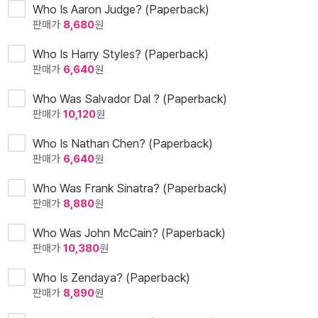
Who Is Aaron Judge? (Paperback)
판매가
8,680
원
Who Is Harry Styles? (Paperback)
판매가
6,640
원
Who Was Salvador Dal ? (Paperback)
판매가
10,120
원
Who Is Nathan Chen? (Paperback)
판매가
6,640
원
Who Was Frank Sinatra? (Paperback)
판매가
8,880
원
Who Was John McCain? (Paperback)
판매가
10,380
원
Who Is Zendaya? (Paperback)
판매가
8,890
원