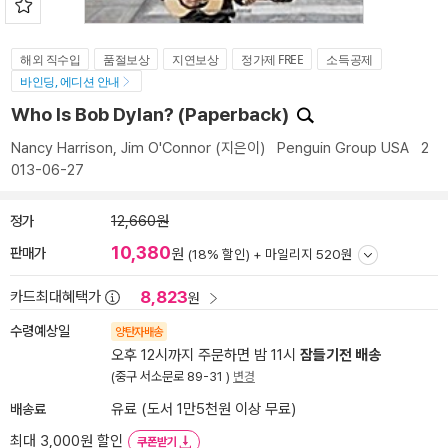
해외 직수입
품절보상
지연보상
정가제 FREE
소득공제
바인딩, 에디션 안내
Who Is Bob Dylan? (Paperback)
Nancy Harrison
,
Jim O'Connor
(지은이)
Penguin Group USA
2
013-06-27
정가
12,660원
10,380
판매가
원
(18% 할인) +
마일리지 520원
8,823
카드최대혜택가
원
수령예상일
양탄자배송
오후 12시까지 주문하면 밤 11시
잠들기전 배송
(중구 서소문로 89-31 )
변경
배송료
유료 (도서 1만5천원 이상 무료)
최대 3,000원 할인
쿠폰받기