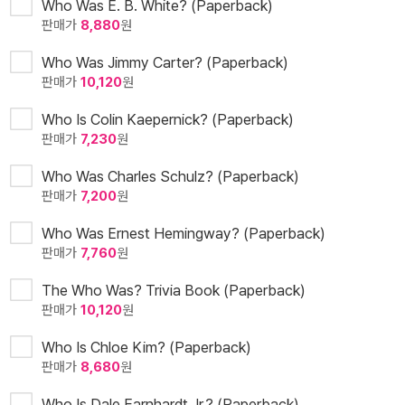
Who Was E. B. White? (Paperback)
판매가
8,880
원
Who Was Jimmy Carter? (Paperback)
판매가
10,120
원
Who Is Colin Kaepernick? (Paperback)
판매가
7,230
원
Who Was Charles Schulz? (Paperback)
판매가
7,200
원
Who Was Ernest Hemingway? (Paperback)
판매가
7,760
원
The Who Was? Trivia Book (Paperback)
판매가
10,120
원
Who Is Chloe Kim? (Paperback)
판매가
8,680
원
Who Is Dale Earnhardt Jr.? (Paperback)