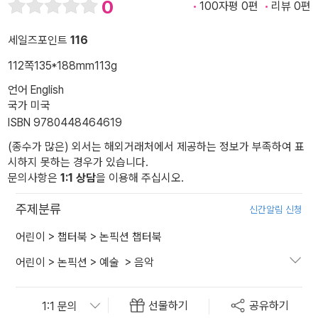
0
100자평 0편
리뷰 0편
세일즈포인트
116
112쪽
135*188mm
113g
언어 English
국가 미국
ISBN 9780448464619
(종수가 많은) 외서는 해외거래처에서 제공하는 정보가 부족하여 표
시하지 못하는 경우가 있습니다.
문의사항은
1:1 상담
을 이용해 주십시오.
주제분류
신간알림 신청
어린이
>
챕터북
>
논픽션 챕터북
어린이
>
논픽션
>
예술
>
음악
선물하기
공유하기