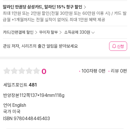
알라딘 만권당 삼성카드, 알라딘 15% 청구 할인
최대 1만원 또는 2만원 할인(전월 30만원 또는 60만원 이용 시) / 카드 발
급월 +1개월까지는 전월 실적이 없어도 최대 1만원 혜택 제공
카드/간편결제 할인
무이자 할부
소득공제 330원
관심 저자, 시리즈의 출간 알림을 받아보세요
신청
0
100자평 0편
리뷰 0편
세일즈포인트
481
반양장본
112쪽
137*194mm
118g
언어 English
국가 미국
ISBN 9780448445403