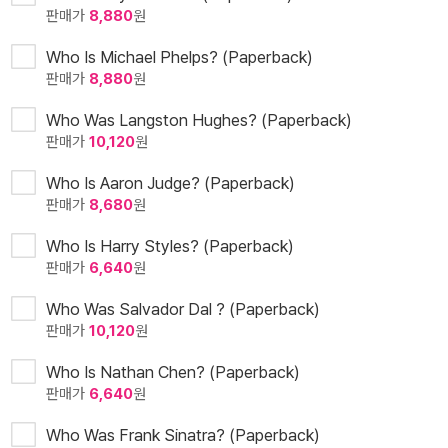
판매가
8,880
원
Who Is Michael Phelps? (Paperback)
판매가
8,880
원
Who Was Langston Hughes? (Paperback)
판매가
10,120
원
Who Is Aaron Judge? (Paperback)
판매가
8,680
원
Who Is Harry Styles? (Paperback)
판매가
6,640
원
Who Was Salvador Dal ? (Paperback)
판매가
10,120
원
Who Is Nathan Chen? (Paperback)
판매가
6,640
원
Who Was Frank Sinatra? (Paperback)