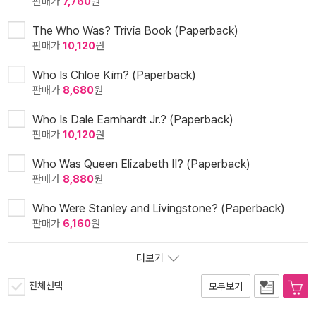
판매가
7,760
원
The Who Was? Trivia Book (Paperback)
판매가
10,120
원
Who Is Chloe Kim? (Paperback)
판매가
8,680
원
Who Is Dale Earnhardt Jr.? (Paperback)
판매가
10,120
원
Who Was Queen Elizabeth II? (Paperback)
판매가
8,880
원
Who Were Stanley and Livingstone? (Paperback)
판매가
6,160
원
더보기
전체선택
모두보기