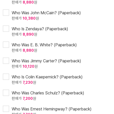
판매가
8,880
원
Who Was John McCain? (Paperback)
판매가
10,380
원
Who Is Zendaya? (Paperback)
판매가
8,890
원
Who Was E. B. White? (Paperback)
판매가
8,880
원
Who Was Jimmy Carter? (Paperback)
판매가
10,120
원
Who Is Colin Kaepernick? (Paperback)
판매가
7,230
원
Who Was Charles Schulz? (Paperback)
판매가
7,200
원
Who Was Ernest Hemingway? (Paperback)