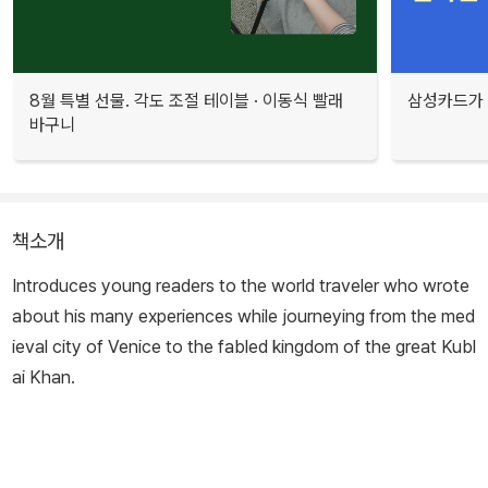
8월 특별 선물. 각도 조절 테이블 · 이동식 빨래
삼성카드가 
바구니
책소개
Introduces young readers to the world traveler who wrote
about his many experiences while journeying from the med
ieval city of Venice to the fabled kingdom of the great Kubl
ai Khan.