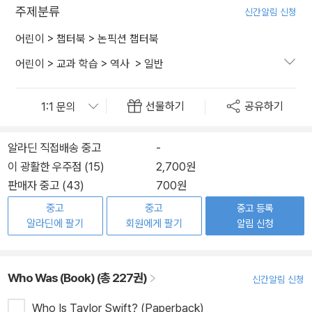
주제분류
신간알림 신청
어린이
>
챕터북
>
논픽션 챕터북
어린이
>
교과 학습
>
역사
>
일반
선물하기
공유하기
알라딘 직접배송 중고
-
이 광활한 우주점 (15)
2,700원
판매자 중고 (43)
700원
중고
중고
중고 등록
알라딘에 팔기
회원에게 팔기
알림 신청
Who Was (Book) (총 227권)
신간알림 신청
Who Is Taylor Swift? (Paperback)