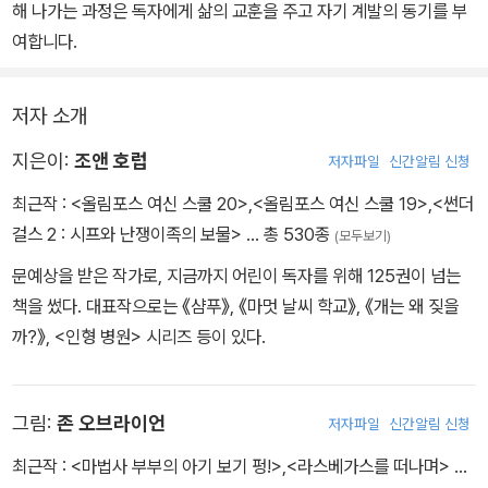
해 나가는 과정은 독자에게 삶의 교훈을 주고 자기 계발의 동기를 부
여합니다.
저자 소개
지은이:
조앤 호럽
저자파일
신간알림 신청
최근작 :
<올림포스 여신 스쿨 20>
,
<올림포스 여신 스쿨 19>
,
<썬더
걸스 2 : 시프와 난쟁이족의 보물>
… 총 530종
(모두보기)
문예상을 받은 작가로, 지금까지 어린이 독자를 위해 125권이 넘는
책을 썼다. 대표작으로는 《샴푸》, 《마멋 날씨 학교》, 《개는 왜 짖을
까?》, <인형 병원> 시리즈 등이 있다.
그림:
존 오브라이언
저자파일
신간알림 신청
최근작 :
<마법사 부부의 아기 보기 펑!>
,
<라스베가스를 떠나며>
…