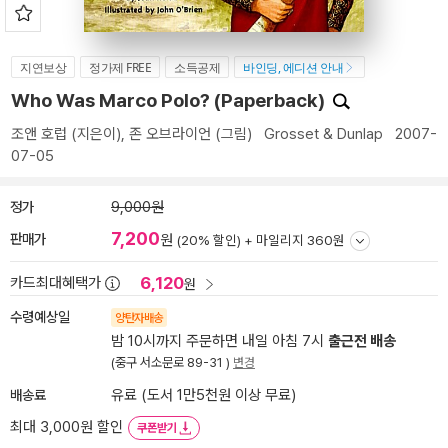
지연보상
정가제 FREE
소득공제
바인딩, 에디션 안내
Who Was Marco Polo? (Paperback)
조앤 호럽
(지은이),
존 오브라이언
(그림)
Grosset & Dunlap
2007-
07-05
정가
9,000원
7,200
판매가
원
(20% 할인) +
마일리지 360원
6,120
카드최대혜택가
원
수령예상일
양탄자배송
밤 10시까지 주문하면 내일 아침 7시
출근전 배송
(중구 서소문로 89-31 )
변경
배송료
유료 (도서 1만5천원 이상 무료)
최대 3,000원 할인
쿠폰받기