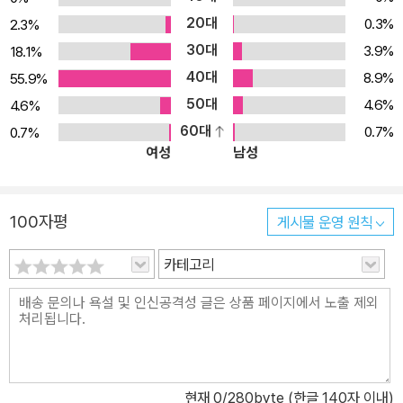
20대
0.3%
2.3%
30대
3.9%
18.1%
40대
8.9%
55.9%
50대
4.6%
4.6%
60대
0.7%
0.7%
여성
남성
100자평
게시물 운영 원칙
카테고리
현재
0
/280byte (한글 140자 이내)