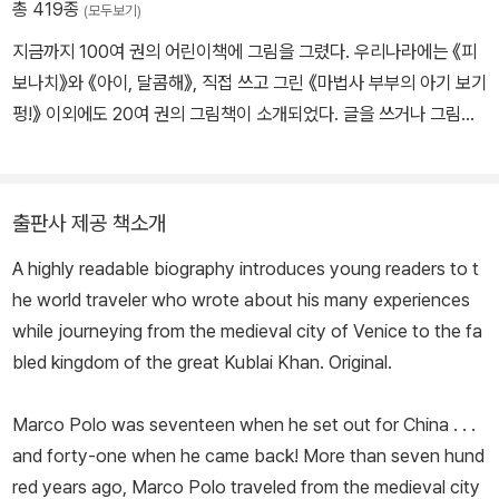
총 419종
(모두보기)
지금까지 100여 권의 어린이책에 그림을 그렸다. 우리나라에는 《피
보나치》와 《아이, 달콤해》, 직접 쓰고 그린 《마법사 부부의 아기 보기
펑!》 이외에도 20여 권의 그림책이 소개되었다. 글을 쓰거나 그림을
그리지 않을 때는, 악기를 연주하기도 하고, 뉴저지 주 어느 해변가에
서 인명 구조원으로 활동한다. 지금 뉴저지 주 델런에서 살고 있다.
출판사 제공 책소개
A highly readable biography introduces young readers to t
he world traveler who wrote about his many experiences
while journeying from the medieval city of Venice to the fa
bled kingdom of the great Kublai Khan. Original.
Marco Polo was seventeen when he set out for China . . .
and forty-one when he came back! More than seven hund
red years ago, Marco Polo traveled from the medieval city